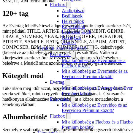
S3M, IT, XM formátumokat.
Flacbox
Audiojátszó
120+ tag
Beállítások
Helyi fájlok
Az Evertag lehetővé teszi a legnépszerűbb audio tagek szerkesztését,
Kapcsolatok
mint például TITLE, ARTIST, ALBUM, COMMENT, GENRE,
Lejátszási listák
TRACK_NUMBER, YEAR, FRONT_COVER, DURATION,
Navigáció
BITRATE, SAMPLE_RATE, CHANNELS, ALBUM_ARTIST,
Zenetár
COMPOSER, BPM, DISK_NUMBER, RATING, dalszövegek
Gyakran ismételt kérdések
(beleértve az időbélyegzett szövegeket) és sok más. Váltson a
Evermusic
kiterjesztett szerkesztőre az összes támogatott mező eléréséhez,
Mi a különbség az Evermusic és a
beleértve a MusicBrainz azonosítókat és a replay-gain értékeket.
Flacbox között
Mi a különbség az Evermusic és az
Kötegelt mód
Evermusic Premium között
Evertag
Mi a különbség az Evertag és az Ever
Takarítson meg időt azzal, hogy több fájlt választ ki, és egyszerre
Premium között
szerkeszti őket, mintha egyetlen egységet alkotnának. Gyorsan és
Evervideo
hatékonyan alkalmazza a változtatásokat a közös metaadatokra a
zenekönyvtárban.
Mi a különbség az Evervideo és az
Evervideo Prémium között?
Albumborítók
Flacbox
Mi a különbség a Flacbox és a Flacb
Premium között?
Személyre szabhatja zenefájljait az albumborítók egyszerű frissítéséve
Útmutatók