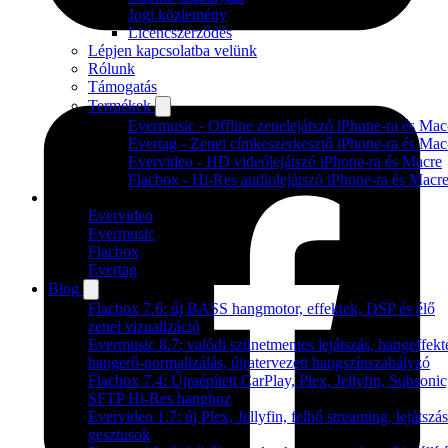
Jogi közlemény
Licencszerződés
Lépjen kapcsolatba velünk
Rólunk
Támogatás
Termékek
Evermusic - Offline zenelejátszó iPhone-ra és Mac
Evertag - Zenei címkeszerkesztő iPhone-ra és Mac
Evervideo - HD videólejátszó iPhone-ra és Macre
Flacbox - Hi-Res audiolejátszó iPhone-ra és Macr
Termékek
Evervideo
Evermusic
Flacbox
Evertag
Blog
Flacbox 7.6: új BASS hangmotor, effektek, DSP és élő
zenei vizualizáció
Evermusic 8.7: valódi szünetmentes lejátszás, hangeffekt
hangerő-normalizálás, újratervezett hangszínszabályzó
Flacbox 7.4: Újraépített CarPlay, Plex, Jellyfin, Subsonic
SFTP Hi-Res hanghoz
Evervideo 1.7: új Plex, Jellyfin, felhő streaming, lejátszás
gesztusok