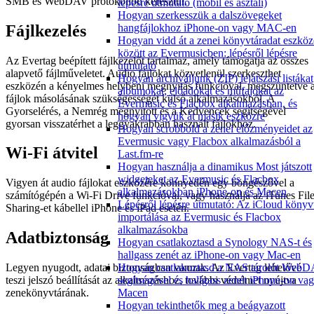
SMB és WebDAV protokollon keresztül.
lépésre útmutató (mobil és asztali)
Hogyan szerkesszük a dalszövegeket
Fájlkezelés
hangfájlokhoz iPhone-on vagy MAC-en
Hogyan vidd át a zenei könyvtáradat eszkö
között az Evermusicben: lépésről lépésre
Az Evertag beépített fájlkezelőt tartalmaz, amely támogatja az összes
útmutató
alapvető fájlműveletet. Audio fájlokat közvetlenül szerkeszthet
Hogyan archiváljunk (ZIP) lejátszási listákat
eszközén a kényelmes helybeni megnyitás funkcióval, megszüntetve 
albumokat, előadókat és műfajokat az
fájlok másolásának szükségességét külső alkalmazásokból. A
Evermusic és Flacbox alkalmazásban, és
Gyorselérés, a Nemrég megnyitott és a Kedvencek segítségével
hogyan vigyük át másik eszközre
gyorsan visszatérhet a leggyakrabban használt fájlokhoz.
Hogyan scrobbold a zenei előzményeidet az
Evermusic vagy Flacbox alkalmazásból a
Wi-Fi átvitel
Last.fm-re
Hogyan használja a dinamikus Most játszott
widgeteket az Evermusic és Flacbox
Vigyen át audio fájlokat eszközére könnyedén egy böngészővel a
alkalmazásokban iPhone-on és Macen
számítógépén a Wi-Fi Drive funkcióval, vagy használja az iTunes Fil
Lépésről lépésre útmutató: Az iCloud könyv
Sharing-et kábellel iPhone és iPad esetén.
importálása az Evermusic és Flacbox
alkalmazásokba
Adatbiztonság
Hogyan csatlakoztasd a Synology NAS-t és
hallgass zenét az iPhone-on vagy Mac-en
Hogyan csatlakoztasd a NAS tárolót Web
Legyen nyugodt, adatai biztonságban vannak. Az Evertag lehetővé
segítségével és hallgass zenét iPhone-on va
teszi jelszó beállítását az alkalmazáshoz, további védelmet nyújtva
Macen
zenekönyvtárának.
Hogyan tekinthetők meg a beágyazott