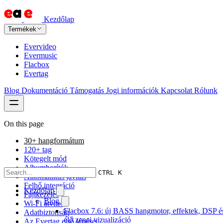
Kezdőlap
Termékek
Evervideo
Evermusic
Flacbox
Evertag
Blog
Dokumentáció
Támogatás
Jogi információk
Kapcsolat
Rólunk
On this page
30+ hangformátum
120+ tag
Kötegelt mód
Albumborítók
CTRL K
Automatikus javítás
Felhő integráció
Kezdőlap
Fájlkezelés
Blog
Wi-Fi átvitel
Flacbox 7.6: új BASS hangmotor, effektek, DSP é
Adatbiztonság
élő zenei vizualizáció
Az Evertag első lépései