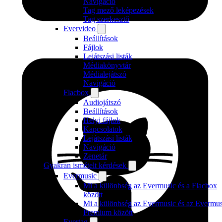
Navigáció
Tag mező leképezések
Tag szerkesztő
Evervideo
Beállítások
Fájlok
Lejátszási listák
Médiakönyvtár
Médialejátszó
Navigáció
Flacbox
Audiojátszó
Beállítások
Helyi fájlok
Kapcsolatok
Lejátszási listák
Navigáció
Zenetár
Gyakran ismételt kérdések
Evermusic
Mi a különbség az Evermusic és a Flacbox
között
Mi a különbség az Evermusic és az Evermus
Premium között
Evertag