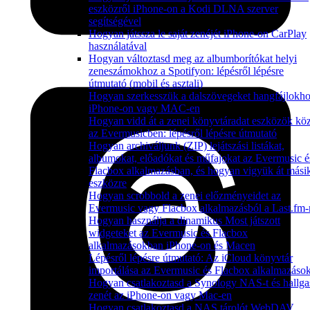
eszközről iPhone-on a Kodi DLNA szerver
segítségével
Hogyan játssza le saját zenéjét iPhone-on CarPlay
használatával
Hogyan változtasd meg az albumborítókat helyi
zeneszámokhoz a Spotifyon: lépésről lépésre
útmutató (mobil és asztali)
Hogyan szerkesszük a dalszövegeket hangfájlokh
iPhone-on vagy MAC-en
Hogyan vidd át a zenei könyvtáradat eszközök köz
az Evermusicben: lépésről lépésre útmutató
Hogyan archiváljunk (ZIP) lejátszási listákat,
albumokat, előadókat és műfajokat az Evermusic é
Flacbox alkalmazásban, és hogyan vigyük át mási
eszközre
Hogyan scrobbold a zenei előzményeidet az
Evermusic vagy Flacbox alkalmazásból a Last.fm-
Hogyan használja a dinamikus Most játszott
widgeteket az Evermusic és Flacbox
alkalmazásokban iPhone-on és Macen
Lépésről lépésre útmutató: Az iCloud könyvtár
importálása az Evermusic és Flacbox alkalmazáso
Hogyan csatlakoztasd a Synology NAS-t és hallga
zenét az iPhone-on vagy Mac-en
Hogyan csatlakoztasd a NAS tárolót WebDAV