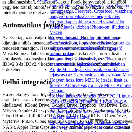
az alkalmazásban, válasszon képet a Fotók könyvtárból, a felhőből
Hangeffektek és DSP használata a Flacboxb
vagy letöltött fájlokból, és döntse el, hogyan skálázza a borítókat,
kompresszor, Freeverb, Crossfeed, visszhan
mielőtt mentené őket az audio tagekbe.
hangerő-normalizálás és még sok más
Hogyan kapcsold be a zenei vizualizálót
Automatikus javítás
zenehallgatás közben iPhone-on, iPaden és
Macen
Az Evertag azonosítja a hiányzó audio tageket és automatikusan
Hogyan használd a hangeffekteket az
kijavítja a hibás metaadatokat, biztosítva, hogy zenekönyvtára
Evermusicban: zengetés, visszhang, torzítás,
rendezett maradjon. Használja az automatikus keresést vagy a
kompresszor, keresztátfedés és hangerő-
MusicBrainz adatbázison alapuló manuális keresést, normalizálja a
normalizálás
kódolásokat a olvashatatlan karakterek javításához, és válasszon az
Hogyan kapcsold be és használd a
ID3v2.3 és ID3v2.4 között a maximális lejátszó-kompatibilitás
szünetmentes lejátszást az Evermusicban
érdekében.
Apple Music lejátszási listák exportálása és
lejátszása az Evermusic alkalmazásban Mac
Hogyan hozz létre M3U lejátszási listát az
Felhő integráció
Internet Archive vagy a Live Music Archive
számára
Ha zenekönyvtára a felhőben található, zökkenőmentesen
Hogyan játssza le zenéjét Mac / PC / Linux 
csatlakoztassa az Evertag-et a támogatott szolgáltatások teljes
NAS eszközről iPhone-on a Kodi DLNA
kínálatával: iCloud Drive, Google Drive, Dropbox, OneDrive, Box,
szerver segítségével
MEGA, Yandex.Disk, pCloud, Synology Drive, MediaFire, WD My
Hogyan játssza le saját zenéjét iPhone-on
Cloud Home, InfiniCLOUD (TeraCLOUD), HiDrive, OpenDrive,
CarPlay használatával
MyDrive, Put.io, Cloud Mail.ru és Baidu Pan (百度网盘). Személyes
Hogyan változtasd meg az albumborítókat
NAS-t, Apple Time Capsule-t vagy számítógépeket is csatlakoztathat
helyi zeneszámokhoz a Spotifyon: lépésről