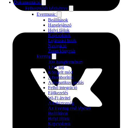
Dokumentáció
Felhasználói kézikönyv
Evermusic
Beállítások
Hanglejátszó
Helyi fájlok
Kapcsolatok
Lejátszási listák
Navigáció
Zenei könyvtár
Evertag
30+ hangformátum
120+ tag
Kötegelt mód
Albumborítók
Automatikus javítás
Felhő integráció
Fájlkezelés
Wi-Fi átvitel
Adatbiztonság
Az Evertag első lépései
Beállítások
Helyi fájlok
Kapcsolatok