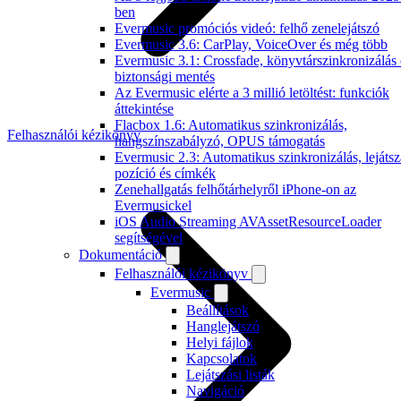
ben
Evermusic promóciós videó: felhő zenelejátszó
Evermusic 3.6: CarPlay, VoiceOver és még több
Evermusic 3.1: Crossfade, könyvtárszinkronizálás 
biztonsági mentés
Az Evermusic elérte a 3 millió letöltést: funkciók
áttekintése
Flacbox 1.6: Automatikus szinkronizálás,
Felhasználói kézikönyv
hangszínszabályzó, OPUS támogatás
Evermusic 2.3: Automatikus szinkronizálás, lejátsz
pozíció és címkék
Zenehallgatás felhőtárhelyről iPhone-on az
Evermusickel
iOS Audio Streaming AVAssetResourceLoader
segítségével
Dokumentáció
Felhasználói kézikönyv
Evermusic
Beállítások
Hanglejátszó
Helyi fájlok
Kapcsolatok
Lejátszási listák
Navigáció