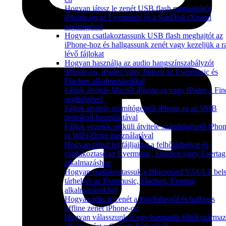
Hogyan játssz le zenét USB flash meghajtóról
iPhone-on az Evermusic és a SanDisk iXpand
segítségével
Hogyan csatlakoztassunk USB flash meghajtót az
iPhone-hoz és hallgassunk zenét vagy kezeljük a ra
lévő fájlokat
Hogyan használja az audio hangszínszabályzót
iPhone-on, iPaden vagy Macen az Evermusic és
Flacbox alkalmazásokkal
Fájlok átvitele Macről iPhone-ra vagy iPadre a Fin
segítségével
Fájlok átvitele számítógépről iPhone-ra az SMB
protokoll használatával
Fájlok vezeték nélküli átvitele számítógépről iPho
ra WiFi-Drive használatával
Hogyan töltsd fel fájljaidat a felhőtárhelyre és
csatlakoztasd az Evermusic, Flacbox vagy Evertag
alkalmazáshoz
Hogyan csatlakoztassuk a Bluesound VAULT bel
tárhelyét az Evermusic, Flacbox, Evertag
alkalmazásokból
Hogyan tölts le zenét a YouTube-ról és hallgass
offline zenét iPhone-on
Hogyan válasszunk le egy harmadik féltől szárma