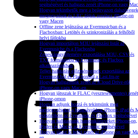
segítségével és hallgass zenét iPhone-on vagy Ma
Hogyan tekinthetők meg a beágyazott dalszövegek
megjegyzések és LRC fájlok zenéhez iPhone-on
vagy Macen
Offline zene lejátszása az Evermusicban és a
Flacboxban: Letöltés és szinkronizálás a felhőből
helyi fájlokba
Hogyan importáljon M3U lejátszási listát az
Evermusicbe és a Flacboxba
Zeneszámgyűjtemény exportálása M3U, CSV és
TXT formátumba az Evermusic és Flacbox
alkalmazásokban
Teljes hallgatási előzményeinek exportálása az
Evermusicból és Flacboxból a Last.fm-re
Hogyan hallgassunk zenét az iCloud Drive-ról
iPhone-on vagy Mac-en
Hogyan játsszak le FLAC (veszteségmentes) zenét
iPhone-omon
Hogyan adjunk hozzá és tekintsünk meg
megjegyzéseket a hangsávokhoz iPhone, iPad és 
eszközökön az Evermusic és Flacbox segítségével
Hogyan hallgassunk hangoskönyveket iPhone-on,
iPaden és Macen az Evermusic segítségével
Hogyan játssz le helyi zenét az iPhone-on vagy M
en