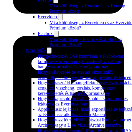
Mi a különbség az Evertag és az Evertag
Premium között
Evervideo
Mi a különbség az Evervideo és az Evervid
Prémium között?
Flacbox
Mi a különbség a Flacbox és a Flacbox
Premium között?
Útmutatók
Hangeffektek és DSP használata a Flacboxban:
kompresszor, Freeverb, Crossfeed, visszhang,
hangerő-normalizálás és még sok más
Hogyan kapcsold be a zenei vizualizálót
zenehallgatás közben iPhone-on, iPaden és Macen
Hogyan használd a hangeffekteket az Evermusicb
zengetés, visszhang, torzítás, kompresszor,
keresztátfedés és hangerő-normalizálás
Hogyan kapcsold be és használd a szünetmentes
lejátszást az Evermusicban
Apple Music lejátszási listák exportálása és lejátsz
az Evermusic alkalmazásban Macen
Hogyan hozz létre M3U lejátszási listát az Internet
Archive vagy a Live Music Archive számára
Hogyan játssza le zenéjét Mac / PC / Linux / NAS