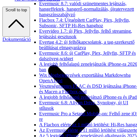
Evermusic 8.7: valódi szünetmentes lejátszás,
hangeffektek, hangerő-normalizálás, újratervezett
Scroll to top
hangszínszabályzó
Flacbox 7.4: Újraépített CarPlay, Plex, Jellyfin,
Subsonic, SFTP Hi-Res hanghoz
Evervideo 1.7: új Plex, Jellyfin, felhő streaming,
lejátszási gesztusok
Dokumentáció
Evertag 4.2: új felhőkapcsolatok, a tag-szerkesztő
beállításai elmagyarázva
Evermusic 8.6: új CarPlay, Plex, Jellyfin, SFTP és
dalszöveg-widget
A legjobb felhőalapú zenelejátszók iPhone-ra 2026
ban
Wix blogbejegyzések exportálása Markdownba
OpenAI-val
Veszteségmentes FLAC és DSD lejátszása iPhone
és Macen a Flacbox-szal
A legjobb felhőalapú zenlejátszó iPhone-ra és iPad
Evermusic 6.8: Aliyun Drive, Synology, új UI
stílusok
Evermusic Pro a Setapp Mobile-on: Felhő zene iO
re
A Flacbox elérte az 1 millió letöltést: Hi-Res hang
Az Evermusic elérte a 11 millió letöltést világszert
Az 5 legjobb iPhone zenelejátszó alkalmazás 2025