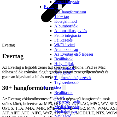
Zenei könyvtár
Evertag
30+ hangformátum
120+ tag
Kötegelt mód
Albumborítók
Automatikus javítás
Felhő integráció
Fájlkezelés
Wi-Fi átvitel
Evertag
Adatbiztonság
Az Evertag első lépései
Evertag
Beállítások
Helyi fájlok
Az Evertag a legjobb zenei tag szerkesztő iPhone, iPad és Mac
Kapcsolatok
felhasználók számára. Segít rendben tartani zenegyűjteményét és
Navigáció
gyorsan kijavítani a hibás metaadatokat.
Tag mező leképezések
Tag szerkesztő
30+ hangformátum
Evervideo
Beállítások
Fájlok
Az Evertag zökkenőmentesen kezeli a népszerű hangformátumok
Lejátszási listák
széles körét, beleértve az MP3, OGG, OGA, FLAC, MPC, WV, SPX
Médiakönyvtár
OPUS, TTA, M4A, M4R, M4B, M4P, MP4, 3G2, M4V, WMA, ASF
Médialejátszó
AIF, AIFF, AFC, AIFC, WAV, APE, MOD, MODULE, NTS, WOW
Navigáció