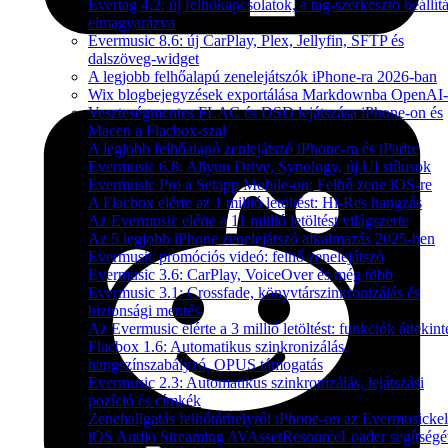
Evertag 4.2: új felhőkapcsolatok, a tag-szerkesztő beállítá
elmagyarázva
Evermusic 8.6: új CarPlay, Plex, Jellyfin, SFTP és
dalszöveg-widget
A legjobb felhőalapú zenelejátszók iPhone-ra 2026-ban
Wix blogbejegyzések exportálása Markdownba OpenAI-
Veszteségmentes FLAC és DSD lejátszása iPhone-on és
Macen a Flacbox-szal
A legjobb felhőalapú zenlejátszó iPhone-ra és iPadre
Evermusic 6.8: Aliyun Drive, Synology, új UI stílusok
Evermusic Pro a Setapp Mobile-on: Felhő zene iOS-re
A Flacbox elérte az 1 millió letöltést: Hi-Res hangzás
Az Evermusic elérte a 11 millió letöltést világszerte
Az 5 legjobb iPhone zenelejátszó alkalmazás 2025-ben
Evermusic promóciós videó: felhő zenelejátszó
Evermusic 3.6: CarPlay, VoiceOver és még több
Evermusic 3.1: Crossfade, könyvtárszinkronizálás és
biztonsági mentés
Az Evermusic elérte a 3 millió letöltést: funkciók áttekint
Flacbox 1.6: Automatikus szinkronizálás,
hangszínszabályzó, OPUS támogatás
Evermusic 2.3: Automatikus szinkronizálás, lejátszási
pozíció és címkék
Zenehallgatás felhőtárhelyről iPhone-on az Evermusickel
iOS Audio Streaming AVAssetResourceLoader segítségé