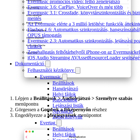
Evermusic promóciós videó: felhő zenelejátszó
Evermusic 3.6: CarPlay, VoiceOver és még több
Evermusic 3.1: Crossfade, könyvtárszinkronizálás és biz
mentés
Az Evermusic elérte a 3 millió letöltést: funkciók áttekint
Flacbox 1.6: Automatikus szinkronizálás, hangszínszabál
OPUS támogatás
Evermusic 2.3: Automatikus szinkronizálás, lejátszási poz
címkék
Zenehallgatás felhőtárhelyről iPhone-on az Evermusickel
iOS Audio Streaming AVAssetResourceLoader segítségé
Dokumentáció
Felhasználói kézikönyv
Evermusic
Beállítások
Hanglejátszó
Helyi fájlok
Lépjen a
Beállítások > Audiolejátszó > Személyre szabás
Kapcsolatok
menüpontra
Lejátszási listák
Görgessen a
Gombok a főképernyőn
részhez
Navigáció
Engedélyezze a
Megjegyzések
menüpontot
Zenei könyvtár
Evertag
Beállítások
Helyi fájlok