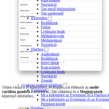
Kapcsolatok
Navigáció
Tag mező leképezések
Tag szerkesztő
Evervideo
Beállítások
Fájlok
Lejátszási listák
Médiakönyvtár
Médialejátszó
Navigáció
Flacbox
Audiojátszó
Beállítások
Helyi fájlok
Kapcsolatok
Lejátszási listák
Navigáció
Zenetár
Gyakran ismételt kérdések
Térjen vissza a fő lejátszóhoz, és koppintson többször az
audió
Evermusic
várólista gombra
a nézetek közötti váltáshoz és a
Megjegyzések
Mi a különbség az Evermusic és a Flacbox k
képernyő eléréséhez.
Mi a különbség az Evermusic és az Evermus
Premium között
Evertag