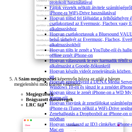
protokoll használatával
Fájlok vezeték nélküli átvitele számítógépről
iPhone-ra WiFi-Drive használatával
Hogyan töltsd fel fájljaidat a felhőtárhelyre 
csatlakoztasd az Evermusic, Flacbox vagy E
alkalmazáshoz
Hogyan csatlakoztassuk a Bluesound VAU
belső tárhelyét az Evermusic, Flacbox, Ever
alkalmazásokból
Hogyan tölts le zenét a YouTube-ról és hallg
offline zenét iPhone-on
Hogyan válasszunk le egy harmadik féltől 
alkalmazást a Google-fiókunkról
Hogyan készíts videót zenelejátszás közben
on
A
Szám megjegyzései
képernyőn húzza az ujját a három
Hogyan engedélyezd a DLNA Media Server
megjelenítési mód közötti váltáshoz:
Windows 10-en és játszd le a zenédet iPhon
Hogyan játssz le zenét iPhone-on a WD My
Megjegyzések
Home-ról
Beágyazott dalszövegek
Hogyan vigyünk át zenefájlokat számítógép
LRC fájl
iPhone-ra iTunes nélkül a WiFi-Drive segíts
Zenehallgatás a Dropboxból az iPhone-on of
módban
Hogyan szerkeszd az ID3 címkéket iPhone-
Mac-en