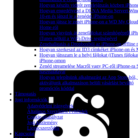
Hogyan készíts videót zenelejátszás közben iPhon
Hogyan engedélyezd a DLNA Media Servert Wi
10-en és játszd le a zenédet iPhone-on
Hogyan játssz le zenét iPhone-on a WD My Clou
Home-ról
Hogyan vigyünk át zenefájlokat számítógépről iPh
iTunes nélkül a WiFi-Drive segítségével
Zenehallgatás a Dropboxból az iPhone-on offline
Hogyan szerkeszd az ID3 címkéket iPhone-on és
Hogyan játsszam le a helyi fájlokat (iTunes fájloka
iPhone-omon
Zenéd streamelése Macről vagy PC-ről iPhone-r
használatával
Hogyan telepítsünk alkalmazást az App Store-ból,
aktiváljunk alkalmazáson belüli vásárlást beváltó
promóciós kóddal
Támogatás
Jogi információk
Adatvédelmi irányelvek
Általános Szerződési Feltételek
Cookie-szabályzat
Jogi közlemény
Licencszerződés
Kapcsolat