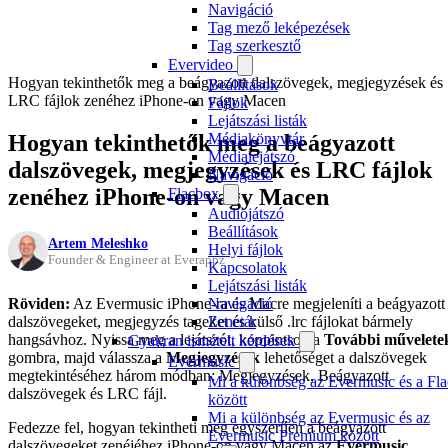
Navigáció
Tag mező leképezések
Tag szerkesztő
Evervideo
Hogyan tekinthetők meg a beágyazott dalszövegek, megjegyzések és
Beállítások
LRC fájlok zenéhez iPhone-on vagy Macen
Fájlok
Lejátszási listák
Hogyan tekinthetők meg a beágyazott
Médiakönyvtár
Médialejátszó
dalszövegek, megjegyzések és LRC fájlok
Navigáció
zenéhez iPhone-on vagy Macen
Flacbox
Audiojátszó
Beállítások
Artem Meleshko
Helyi fájlok
Founder & Engineer at Everappz
Kapcsolatok
Lejátszási listák
Röviden:
Az Evermusic iPhone-ra és Macre megjeleníti a beágyazott
Navigáció
dalszövegeket, megjegyzés tageket és külső .lrc fájlokat bármely
Zenetár
hangsávhoz. Nyissa meg a lejátszót, koppintson a
További művelete
Gyakran ismételt kérdések
gombra, majd válassza a
Megjegyzések
lehetőséget a dalszövegek
Evermusic
megtekintéséhez három módban: Megjegyzések, Beágyazott
Mi a különbség az Evermusic és a Fl
dalszövegek és LRC fájl.
között
Mi a különbség az Evermusic és az
Fedezze fel, hogyan tekintheti meg egyszerűen a beágyazott
Evermusic Premium között
dalszövegeket zenéjéhez iPhone-on vagy Macen az
Evermusic