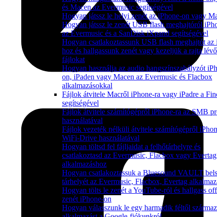
és Macen az Evermusic segítségével
Hogyan játssz le helyi zenét az iPhone-on vagy M
Hogyan játssz le zenét USB flash meghajtóról iPh
az Evermusic és a SanDisk iXpand segítségével
Hogyan csatlakoztassunk USB flash meghajtót az 
hoz és hallgassunk zenét vagy kezeljük a rajta lévő
fájlokat
Hogyan használja az audio hangszínszabályzót iP
on, iPaden vagy Macen az Evermusic és Flacbox
alkalmazásokkal
Fájlok átvitele Macről iPhone-ra vagy iPadre a Fin
segítségével
Fájlok átvitele számítógépről iPhone-ra az SMB pr
használatával
Fájlok vezeték nélküli átvitele számítógépről iPhon
WiFi-Drive használatával
Hogyan töltsd fel fájljaidat a felhőtárhelyre és
csatlakoztasd az Evermusic, Flacbox vagy Evertag
alkalmazáshoz
Hogyan csatlakoztassuk a Bluesound VAULT bel
tárhelyét az Evermusic, Flacbox, Evertag alkalma
Hogyan tölts le zenét a YouTube-ról és hallgass off
zenét iPhone-on
Hogyan válasszunk le egy harmadik féltől szárma
alkalmazást a Google-fiókunkról