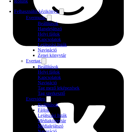
Rólunk
Felhasználói kézikönyv
Evermusic
Beállítások
Hanglejátszó
Helyi fájlok
Kapcsolatok
Lejátszási listák
Navigáció
Zenei könyvtár
Evertag
Beállítások
Helyi fájlok
Kapcsolatok
Navigáció
Tag mező leképezések
Tag szerkesztő
Evervideo
Beállítások
Fájlok
Lejátszási listák
Médiakönyvtár
Médialejátszó
Navigáció