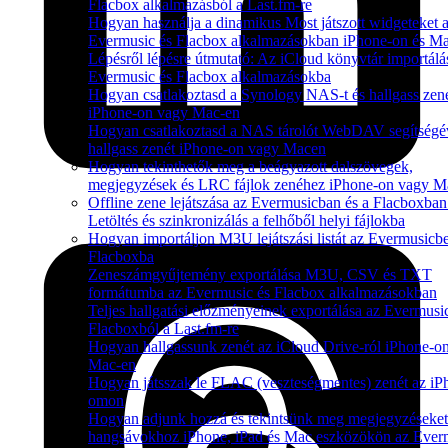
Flacbox alkalmazásból a Last.fm-re
Hogyan használja a dinamikus Most játszott widgeteket 
Evermusic és Flacbox alkalmazásokban iPhone-on és M
Lépésről lépésre útmutató: Az iCloud könyvtár importálá
Evermusic és Flacbox alkalmazásokba
Hogyan csatlakoztasd a Synology NAS-t és hallgass zené
iPhone-on vagy Mac-en
Hogyan csatlakoztasd a NAS tárolót WebDAV segítségév
hallgass zenét iPhone-on vagy Macen
Hogyan tekinthetők meg a beágyazott dalszövegek,
megjegyzések és LRC fájlok zenéhez iPhone-on vagy M
Offline zene lejátszása az Evermusicban és a Flacboxban
Letöltés és szinkronizálás a felhőből helyi fájlokba
Hogyan importáljon M3U lejátszási listát az Evermusicbe
Flacboxba
Zeneszámgyűjtemény exportálása M3U, CSV és TXT
formátumba az Evermusic és Flacbox alkalmazásokban
Teljes hallgatási előzményeinek exportálása az Evermusi
Flacboxból a Last.fm-re
Hogyan hallgassunk zenét az iCloud Drive-ról iPhone-o
Mac-en
Hogyan játsszak le FLAC (veszteségmentes) zenét az iP
omon
Hogyan adjunk hozzá és tekintsünk meg megjegyzéseket
hangsávokhoz iPhone, iPad és Mac eszközökön az Ever