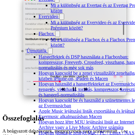
Mi a különbség az Evertag és az Evertag P
között
Evervideo
Mi a különbség az Evervideo és az Evervid
Prémium között?
Flacbox
Mi a különbség a Flacbox és a Flacbox Pr
között?
Útmutatók
Hangeffektek és DSP használata a Flacboxban:
kompresszor, Freeverb, Crossfeed, visszhang, han
normalizálás és még sok más
Hogyan kapcsold be a zenei vizualizálót zenehallg
közben iPhone-on, iPaden és Macen
Hogyan használd a hangeffekteket az Evermusicb
zengetés, visszhang, torzítás, kompresszor, kereszt
és hangerő-normalizálás
Hogyan kapcsold be és használd a szünetmentes lej
az Evermusicban
Apple Music lejátszási listák exportálása és lejátsz
Evermusic alkalmazásban Macen
Összefoglalás
Hogyan hozz létre M3U lejátszási listát az Internet
Archive vagy a Live Music Archive számára
A beágyazott dalszövegek, megjegyzések vagy szinkronizált
.lrc
Hogyan játssza le zenéjét Mac / PC / Linux / NAS