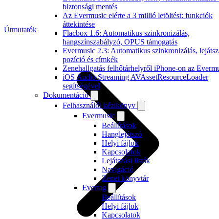
biztonsági mentés
Az Evermusic elérte a 3 millió letöltést: funkciók
áttekintése
Útmutatók
Flacbox 1.6: Automatikus szinkronizálás,
hangszínszabályzó, OPUS támogatás
Evermusic 2.3: Automatikus szinkronizálás, lejátsz
pozíció és címkék
Zenehallgatás felhőtárhelyről iPhone-on az Everm
iOS Audio Streaming AVAssetResourceLoader
segítségével
Dokumentáció
Felhasználói kézikönyv
Evermusic
Beállítások
Hanglejátszó
Helyi fájlok
Kapcsolatok
Lejátszási listák
Navigáció
Zenei könyvtár
Evertag
Beállítások
Helyi fájlok
Kapcsolatok