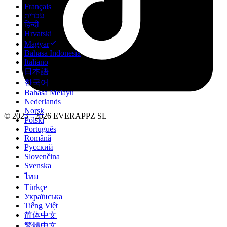
Français
עברית
हिन्दी
Hrvatski
Magyar
Bahasa Indonesia
Italiano
日本語
한국어
Bahasa Melayu
Nederlands
Norsk
© 2023 - 2026 EVERAPPZ SL
Polski
Português
Română
Русский
Slovenčina
Svenska
ไทย
Türkçe
Українська
Tiếng Việt
简体中文
繁體中文