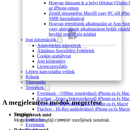
Hogyan játsszam le a helyi fájlokat (iTunes f
az iPhone-omon
Zenéd streamelése Macről vagy PC-ről iPho
SMB használatával
Hogyan telepítsünk alkalmazást az App Stor
vagy aktiváljunk alkalmazáson belüli vásárlá
beváltó promóciós kóddal
Jogi információk
Adatvédelmi irányelvek
Általános Szerződési Feltételek
Cookie-szabályzat
Jogi közlemény
Licencszerződés
Lépjen kapcsolatba velünk
Rólunk
Támogatás
Termékek
Evermusic - Offline zenelejátszó iPhone-ra és Mac
Evertag - Zenei címkeszerkesztő iPhone-ra és Mac
A megjelenítési módok megértése
Evervideo - HD videólejátszó iPhone-ra és Macre
Flacbox - Hi-Res audiolejátszó iPhone-ra és Macr
Termékek
Megjegyzések mód
:
Evervideo
Megjeleníti a hangfájl
mezőjének tartalmát.
COMMENT
Evermusic
Dalszövegek mód
:
Flacbox