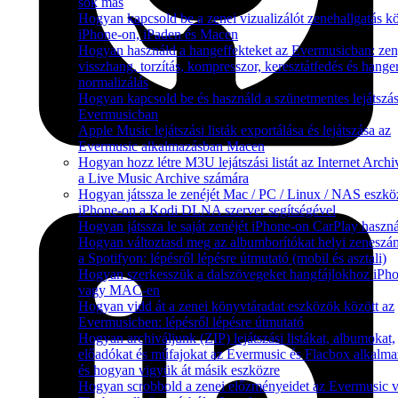
sok más
Hogyan kapcsold be a zenei vizualizálót zenehallgatás k
iPhone-on, iPaden és Macen
Hogyan használd a hangeffekteket az Evermusicban: zen
visszhang, torzítás, kompresszor, keresztátfedés és hange
normalizálás
Hogyan kapcsold be és használd a szünetmentes lejátszás
Evermusicban
Apple Music lejátszási listák exportálása és lejátszása az
Evermusic alkalmazásban Macen
Hogyan hozz létre M3U lejátszási listát az Internet Arch
a Live Music Archive számára
Hogyan játssza le zenéjét Mac / PC / Linux / NAS eszkö
iPhone-on a Kodi DLNA szerver segítségével
Hogyan játssza le saját zenéjét iPhone-on CarPlay haszná
Hogyan változtasd meg az albumborítókat helyi zenesz
a Spotifyon: lépésről lépésre útmutató (mobil és asztali)
Hogyan szerkesszük a dalszövegeket hangfájlokhoz iPh
vagy MAC-en
Hogyan vidd át a zenei könyvtáradat eszközök között az
Evermusicben: lépésről lépésre útmutató
Hogyan archiváljunk (ZIP) lejátszási listákat, albumokat,
előadókat és műfajokat az Evermusic és Flacbox alkalma
és hogyan vigyük át másik eszközre
Hogyan scrobbold a zenei előzményeidet az Evermusic 