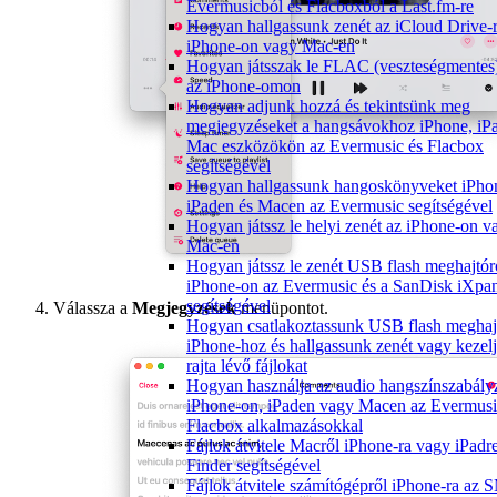
Evermusicból és Flacboxból a Last.fm-re
Hogyan hallgassunk zenét az iCloud Drive-r
iPhone-on vagy Mac-en
Hogyan játsszak le FLAC (veszteségmentes)
az iPhone-omon
Hogyan adjunk hozzá és tekintsünk meg
megjegyzéseket a hangsávokhoz iPhone, iPa
Mac eszközökön az Evermusic és Flacbox
segítségével
Hogyan hallgassunk hangoskönyveket iPho
iPaden és Macen az Evermusic segítségével
Hogyan játssz le helyi zenét az iPhone-on v
Mac-en
Hogyan játssz le zenét USB flash meghajtór
iPhone-on az Evermusic és a SanDisk iXpa
segítségével
Válassza a
Megjegyzések
menüpontot.
Hogyan csatlakoztassunk USB flash meghajt
iPhone-hoz és hallgassunk zenét vagy kezel
rajta lévő fájlokat
Hogyan használja az audio hangszínszabály
iPhone-on, iPaden vagy Macen az Evermusi
Flacbox alkalmazásokkal
Fájlok átvitele Macről iPhone-ra vagy iPadr
Finder segítségével
Fájlok átvitele számítógépről iPhone-ra az