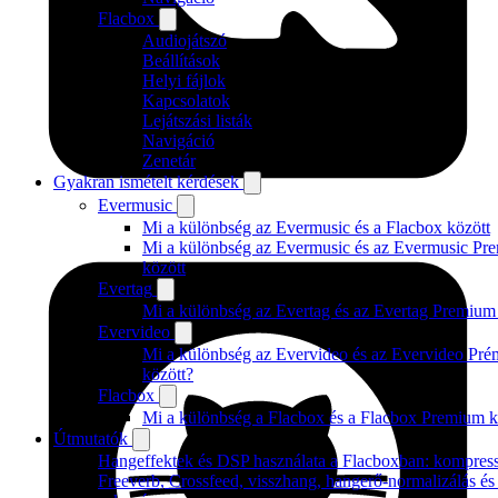
Flacbox
Audiojátszó
Beállítások
Helyi fájlok
Kapcsolatok
Lejátszási listák
Navigáció
Zenetár
Gyakran ismételt kérdések
Evermusic
Mi a különbség az Evermusic és a Flacbox között
Mi a különbség az Evermusic és az Evermusic Pr
között
Evertag
Mi a különbség az Evertag és az Evertag Premium
Evervideo
Mi a különbség az Evervideo és az Evervideo Pr
között?
Flacbox
Mi a különbség a Flacbox és a Flacbox Premium k
Útmutatók
Hangeffektek és DSP használata a Flacboxban: kompress
Freeverb, Crossfeed, visszhang, hangerő-normalizálás é