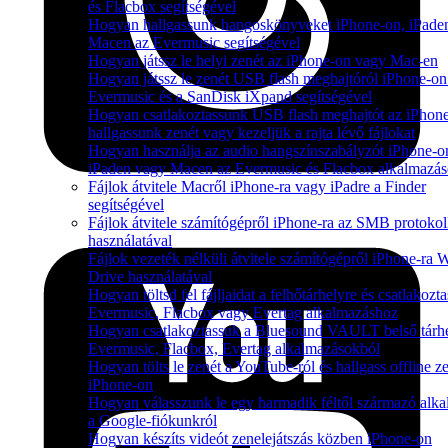
és Flacbox segítségével
Hogyan hallgassunk hangoskönyveket iPhone-on, iPade
Macen az Evermusic segítségével
Hogyan játssz le helyi zenét az iPhone-on vagy Mac-en
Hogyan játssz le zenét USB flash meghajtóról iPhone-on
Evermusic és a SanDisk iXpand segítségével
Hogyan csatlakoztassunk USB flash meghajtót az iPhone
hallgassunk zenét vagy kezeljük a rajta lévő fájlokat
Hogyan használja az audio hangszínszabályzót iPhone-o
iPaden vagy Macen az Evermusic és Flacbox alkalmazás
Fájlok átvitele Macről iPhone-ra vagy iPadre a Finder
segítségével
Fájlok átvitele számítógépről iPhone-ra az SMB protokol
használatával
Fájlok vezeték nélküli átvitele számítógépről iPhone-ra W
Drive használatával
Hogyan töltsd fel fájljaidat a felhőtárhelyre és csatlakozt
Evermusic, Flacbox vagy Evertag alkalmazáshoz
Hogyan csatlakoztassuk a Bluesound VAULT belső tárhe
Evermusic, Flacbox, Evertag alkalmazásokból
Hogyan tölts le zenét a YouTube-ról és hallgass offline z
iPhone-on
Hogyan válasszunk le egy harmadik féltől származó alka
a Google-fiókunkról
Hogyan készíts videót zenelejátszás közben iPhone-on