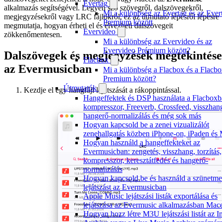
Evertag
alkalmazás segítségével. Legyen szó szövegről, dalszövegekről,
Mi a különbség az Evertag és az Ever
megjegyzésekről vagy LRC fájlokról, ez az útmutató lépésről lépésre
Premium között
megmutatja, hogyan érheti el és élvezheti dalszövegeit
Evervideo
zökkenőmentesen.
Mi a különbség az Evervideo és az
Evervideo Prémium között?
Dalszövegek és megjegyzések megtekintése
Flacbox
az Evermusicban
Mi a különbség a Flacbox és a Flacb
Premium között?
Útmutatók
Kezdje el egy hangfájl lejátszását a rákoppintással.
Hangeffektek és DSP használata a Flacboxb
kompresszor, Freeverb, Crossfeed, visszhan
hangerő-normalizálás és még sok más
Hogyan kapcsold be a zenei vizualizálót
zenehallgatás közben iPhone-on, iPaden és
Hogyan használd a hangeffekteket az
Evermusicban: zengetés, visszhang, torzítás,
kompresszor, keresztátfedés és hangerő-
normalizálás
Hogyan kapcsold be és használd a szünetme
lejátszást az Evermusicban
Apple Music lejátszási listák exportálása és
lejátszása az Evermusic alkalmazásban Mac
Hogyan hozz létre M3U lejátszási listát az In