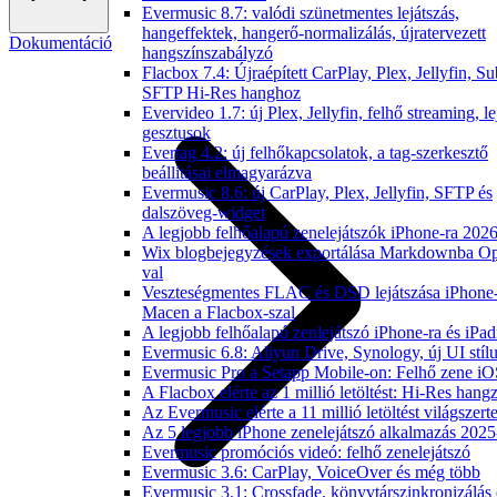
Evermusic 8.7: valódi szünetmentes lejátszás,
hangeffektek, hangerő-normalizálás, újratervezett
Dokumentáció
hangszínszabályzó
Flacbox 7.4: Újraépített CarPlay, Plex, Jellyfin, Su
SFTP Hi-Res hanghoz
Evervideo 1.7: új Plex, Jellyfin, felhő streaming, le
gesztusok
Evertag 4.2: új felhőkapcsolatok, a tag-szerkesztő
beállításai elmagyarázva
Evermusic 8.6: új CarPlay, Plex, Jellyfin, SFTP és
dalszöveg-widget
A legjobb felhőalapú zenelejátszók iPhone-ra 202
Wix blogbejegyzések exportálása Markdownba O
val
Veszteségmentes FLAC és DSD lejátszása iPhone
Macen a Flacbox-szal
A legjobb felhőalapú zenlejátszó iPhone-ra és iPad
Evermusic 6.8: Aliyun Drive, Synology, új UI stíl
Evermusic Pro a Setapp Mobile-on: Felhő zene iO
A Flacbox elérte az 1 millió letöltést: Hi-Res hang
Az Evermusic elérte a 11 millió letöltést világszert
Az 5 legjobb iPhone zenelejátszó alkalmazás 202
Evermusic promóciós videó: felhő zenelejátszó
Evermusic 3.6: CarPlay, VoiceOver és még több
Evermusic 3.1: Crossfade, könyvtárszinkronizálás 