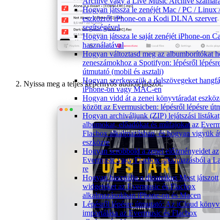
Archive vagy a Live Music Archive számár
Hogyan játssza le zenéjét Mac / PC / Linux
eszközről iPhone-on a Kodi DLNA szerver
segítségével
Hogyan játssza le saját zenéjét iPhone-on C
használatával
Hogyan változtasd meg az albumborítókat h
zeneszámokhoz a Spotifyon: lépésről lépésr
útmutató (mobil és asztali)
Hogyan szerkesszük a dalszövegeket hangf
Nyissa meg a teljes képernyős audiolejátszót.
iPhone-on vagy MAC-en
Hogyan vidd át a zenei könyvtáradat eszkö
között az Evermusicben: lépésről lépésre út
Hogyan archiváljunk (ZIP) lejátszási listákat
albumokat, előadókat és műfajokat az Everm
Flacbox alkalmazásban, és hogyan vigyük á
eszközre
Hogyan scrobbold a zenei előzményeidet az
Evermusic vagy Flacbox alkalmazásból a La
re
Hogyan használja a dinamikus Most játszott
widgeteket az Evermusic és Flacbox
alkalmazásokban iPhone-on és Macen
Lépésről lépésre útmutató: Az iCloud könyv
importálása az Evermusic és Flacbox