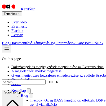
Kezdőlap
Termékek
Evervideo
Evermusic
Flacbox
Evertag
Blog
Dokumentáció
Támogatás
Jogi információk
Kapcsolat
Rólunk
On this page
Dalszövegek és megjegyzések megtekintése az Evermusicban
A megjelenítési módok megértése
Gyors megjegyzés-hozzáférés engedélyezése az audiolejátszób
Összefoglalás
CTRL K
GYIK
Kezdőlap
Scroll to top
Blog
Flacbox 7.6: új BASS hangmotor, effektek, DSP é
zenei vizualizáció