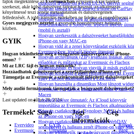
fájlok megtekintése az
Evermusicban
egyszerű. Akár tageket
eszközről iPhone-on a Kodi DLNA szerver segítsé
szerkeszt, akár külső dalszöveg fájlokat használ, az alkalmazás
Hogyan játssza le saját zenéjét iPhone-on CarPlay
kényelmessé teszi zenéje metaadatainak és dalszövegeinek
használatával
felfedezését. A jobb irányítás érdekében ne felejtse el engedélyezni a
Hogyan változtasd meg az albumborítókat helyi
Gyors megjegyzés nézetet
a gyorsabb hozzáféréshez hallgatás
zeneszámokhoz a Spotifyon: lépésről lépésre útmu
közben.
(mobil és asztali)
Hogyan szerkesszük a dalszövegeket hangfájlokh
GYIK
iPhone-on vagy MAC-en
Hogyan vidd át a zenei könyvtáradat eszközök köz
Evermusicben: lépésről lépésre útmutató
Hogyan tekinthetem meg a beágyazott dalszövegeket az iPhone-
Hogyan archiváljunk (ZIP) lejátszási listákat, albu
omon?
előadókat és műfajokat az Evermusic és Flacbox
Mi az LRC fájl és hogyan működik?
alkalmazásban, és hogyan vigyük át másik eszköz
Hozzáadhatok dalszövegeket a zenefájljaimhoz iPhone-on?
Hogyan scrobbold a zenei előzményeidet az Ever
Támogatja az Evermusic a szinkronizált (időzített) dalszövegeket
vagy Flacbox alkalmazásból a Last.fm-re
Hogyan használja a dinamikus Most játszott widge
Mely audió formátumok támogatják a beágyazott dalszövegeket?
Evermusic és Flacbox alkalmazásokban iPhone-on
Macen
Last updated on
július 28, 2024
Lépésről lépésre útmutató: Az iCloud könyvtár
importálása az Evermusic és Flacbox alkalmazáso
Hogyan csatlakoztasd a Synology NAS-t és hallga
Termékek
Súgó
Jogi
Cég
az iPhone-on vagy Mac-en
információk
Hogyan csatlakoztasd a NAS tárolót WebDAV
Evervideo
GYIK
Rólunk
segítségével és hallgass zenét iPhone-on vagy Ma
Evermusic
Útmutató
Blog
Hogyan tekinthetők meg a beágyazott dalszövegek
Jogi