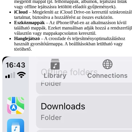
megjelölt mappát (pl. felhőmappák, albumok, lejátszási listák
vagy offline lejátszásra letöltött előadói gyűjtemények).
iCloud
– Megjeleníti az iCloud Drive-on keresztül szinkronizál
tartalmat, biztosítva a hozzáférést az összes eszközön.
Eszközmappák
– Az iPhone/iPad-en az alkalmazáson kívül
található mappák. Ezeket manuálisan adják hozzá a rendszerfájl
választón vagy mappakapcsolaton keresztül.
Hanglejátszó
– A crossfade és teljesítményoptimalizáláshoz
használt gyorsítótármappa. A beállításokban letiltható vagy
törölhető.