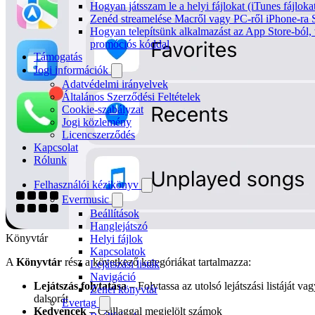
Hogyan játsszam le a helyi fájlokat (iTunes fájlok
Zenéd streamelése Macről vagy PC-ről iPhone-ra
Hogyan telepítsünk alkalmazást az App Store-ból, 
promóciós kóddal
Támogatás
Jogi információk
Adatvédelmi irányelvek
Általános Szerződési Feltételek
Cookie-szabályzat
Jogi közlemény
Licencszerződés
Kapcsolat
Rólunk
Felhasználói kézikönyv
Evermusic
Beállítások
Hanglejátszó
Könyvtár
Helyi fájlok
Kapcsolatok
A
Könyvtár
rész a következő kategóriákat tartalmazza:
Lejátszási listák
Navigáció
Lejátszás folytatása
– Folytassa az utolsó lejátszási listáját va
Zenei könyvtár
dalsorát
Evertag
Kedvencek
– Csillaggal megjelölt számok