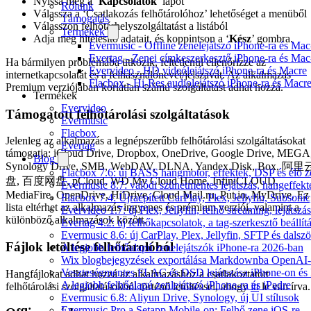
Nyissa meg a ‘
Kapcsolatok
’ lapot
Rólunk
Válassza a ‘Csatlakozás felhőtárolóhoz’ lehetőséget a menüből
Támogatás
Válasszon felhőtárhelyszolgáltatást a listából
Termékek
Adja meg hitelesítő adatait, és koppintson a ‘
Kész
’ gombra.
Evermusic - Offline zenelejátszó iPhone-ra és Mac
Evertag - Zenei címkeszerkesztő iPhone-ra és Mac
Ha bármilyen problémába ütközik, feltétlenül ellenőrizze az
Evervideo - HD videólejátszó iPhone-ra és Macre
internetkapcsolatát és a felhasználónevét/jelszavát. Az alkalmazás
Flacbox - Hi-Res audiolejátszó iPhone-ra és Macr
Premium verziójában korlátlan számú szolgáltatást adhat hozzá.
Termékek
Evervideo
Támogatott felhőtárolási szolgáltatások
Evermusic
Flacbox
Jelenleg az alkalmazás a legnépszerűbb felhőtárolási szolgáltatásokat
Evertag
támogatja: iCloud Drive, Dropbox, OneDrive, Google Drive, MEGA
Blog
Synology Drive, SMB, WebDAV, DLNA, Yandex.Disk, Box, 阿里
Flacbox 7.6: új BASS hangmotor, effektek, DSP és élő ze
盘, 百度网盘, pCloud, WD My Cloud Home, InfiniCLOUD,
Evermusic 8.7: valódi szünetmentes lejátszás, hangeffekt
MediaFire, OpenDrive, HiDrive, Cloud Mail.ru, Put.io, MyDrive. Ez
Flacbox 7.4: Újraépített CarPlay, Plex, Jellyfin, Subso
lista eltérhet az alkalmazás ingyenes és prémium verziói, valamint a
Evervideo 1.7: új Plex, Jellyfin, felhő streaming, lejátszá
különböző alkalmazások között.
Evertag 4.2: új felhőkapcsolatok, a tag-szerkesztő beállí
Evermusic 8.6: új CarPlay, Plex, Jellyfin, SFTP és dals
Fájlok letöltése felhőtárolóból
A legjobb felhőalapú zenelejátszók iPhone-ra 2026-ban
Wix blogbejegyzések exportálása Markdownba OpenAI-
Veszteségmentes FLAC és DSD lejátszása iPhone-on és 
Hangfájlokat adhat hozzá az alkalmazáshoz a csatlakoztatott
A legjobb felhőalapú zenlejátszó iPhone-ra és iPadre
felhőtárolási szolgáltatásokból történő letöltéssel, ahogy
itt
le van írva.
Evermusic 6.8: Aliyun Drive, Synology, új UI stílusok
Evermusic Pro a Setapp Mobile-on: Felhő zene iOS-re