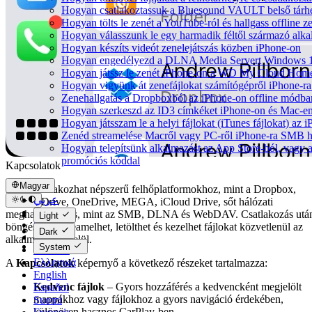
Hogyan csatlakoztassuk a Bluesound VAULT belső tárhe
Hogyan tölts le zenét a YouTube-ról és hallgass offline 
Hogyan válasszunk le egy harmadik féltől származó alka
Hogyan készíts videót zenelejátszás közben iPhone-on
Hogyan engedélyezd a DLNA Media Servert Windows 10-e
Hogyan játssz le zenét iPhone-on a WD My Cloud Home
Hogyan vigyünk át zenefájlokat számítógépről iPhone-ra 
Zenehallgatás a Dropboxból az iPhone-on offline módba
Hogyan szerkeszd az ID3 címkéket iPhone-on és Mac-e
Hogyan játsszam le a helyi fájlokat (iTunes fájlokat) az
Zenéd streamelése Macről vagy PC-ről iPhone-ra SMB h
Hogyan telepítsünk alkalmazást az App Store-ból, vagy ak
promóciós kóddal
Kapcsolatok
Magyar
Innen csatlakozhat népszerű felhőplatformokhoz, mint a Dropbox,
عربي
Google Drive, OneDrive, MEGA, iCloud Drive, sőt hálózati
Català
meghajtókhoz is, mint az SMB, DLNA és WebDAV. Csatlakozás utá
Light
Čeština
böngészhet, streamelhet, letölthet és kezelhet fájlokat közvetlenül az
Dark
Dansk
alkalmazáson belül.
System
Deutsch
Ελληνικά
A
Kapcsolatok
képernyő a következő részeket tartalmazza:
English
Kedvenc fájlok
– Gyors hozzáférés a kedvencként megjelölt
Español
mappákhoz vagy fájlokhoz a gyors navigáció érdekében,
Suomi
különösen hasznos CarPlay-ben.