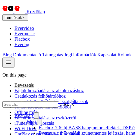
Kezdőlap
Termékek
Evervideo
Evermusic
Flacbox
Evertag
Blog
Dokumentáció
Támogatás
Jogi információk
Kapcsolat
Rólunk
On this page
Bevezetés
Fájlok hozzáadása az alkalmazáshoz
Csatlakozás felhőtárolóhoz
Támogatott felhőtárolási szolgáltatások
CTRL K
Fájlok letöltése felhőtárolóból
Offline mód
Kezdőlap
Fájlok importálása az eszközéről
Blog
iTunes fájlmegosztás
Flacbox 7.6: új BASS hangmotor, effektek, DSP és 
Wi-Fi Drive
Evermusic 8.7: valódi szünetmentes lejátszás, hang
CarPlay engedélyezése iPhone-on