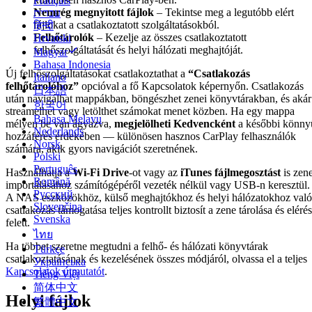
Français
Nemrég megnyitott fájlok
– Tekintse meg a legutóbb elért
עברית
fájlokat a csatlakoztatott szolgáltatásokból.
हिन्दी
Felhőtárolók
– Kezelje az összes csatlakoztatott
Hrvatski
felhőszolgáltatását és helyi hálózati meghajtóját.
Magyar
Bahasa Indonesia
Új felhőszolgáltatásokat csatlakoztathat a
“Csatlakozás
Italiano
felhőtárolóhoz”
opcióval a fő Kapcsolatok képernyőn. Csatlakozás
日本語
után navigálhat mappákban, böngészhet zenei könyvtárakban, és akár
한국어
streamelhet vagy letölthet számokat menet közben. Ha egy mappa
Bahasa Melayu
mélyen be van ágyazva,
megjelölheti Kedvencként
a későbbi könny
Nederlands
hozzáférés érdekében — különösen hasznos CarPlay felhasználók
Norsk
számára, akik gyors navigációt szeretnének.
Polski
Português
Használhatja a
Wi-Fi Drive
-ot vagy az
iTunes fájlmegosztást
is zen
Română
importálásához számítógépéről vezeték nélkül vagy USB-n keresztül.
Русский
A NAS eszközökhöz, külső meghajtókhoz és helyi hálózatokhoz való
Slovenčina
csatlakozás támogatása teljes kontrollt biztosít a zene tárolása és eléré
Svenska
felett.
ไทย
Ha többet szeretne megtudni a felhő- és hálózati könyvtárak
Türkçe
csatlakoztatásának és kezelésének összes módjáról, olvassa el a teljes
Українська
Kapcsolatok útmutatót
.
Tiếng Việt
简体中文
Helyi fájlok
繁體中文