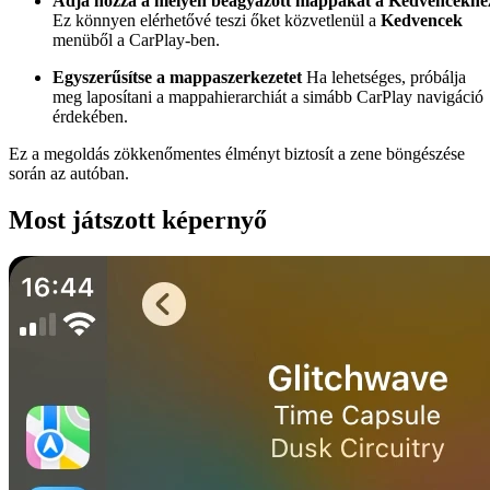
Adja hozzá a mélyen beágyazott mappákat a Kedvencekhe
Ez könnyen elérhetővé teszi őket közvetlenül a
Kedvencek
menüből a CarPlay-ben.
Egyszerűsítse a mappaszerkezetet
Ha lehetséges, próbálja
meg laposítani a mappahierarchiát a simább CarPlay navigáció
érdekében.
Ez a megoldás zökkenőmentes élményt biztosít a zene böngészése
során az autóban.
Most játszott képernyő