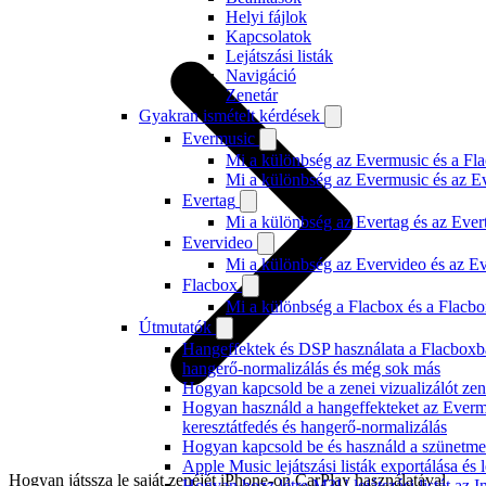
Helyi fájlok
Kapcsolatok
Lejátszási listák
Navigáció
Zenetár
Gyakran ismételt kérdések
Evermusic
Mi a különbség az Evermusic és a Fla
Mi a különbség az Evermusic és az E
Evertag
Mi a különbség az Evertag és az Eve
Evervideo
Mi a különbség az Evervideo és az E
Flacbox
Mi a különbség a Flacbox és a Flacb
Útmutatók
Hangeffektek és DSP használata a Flacboxba
hangerő-normalizálás és még sok más
Hogyan kapcsold be a zenei vizualizálót ze
Hogyan használd a hangeffekteket az Evermu
keresztátfedés és hangerő-normalizálás
Hogyan kapcsold be és használd a szünetmen
Apple Music lejátszási listák exportálása é
Hogyan játssza le saját zenéjét iPhone-on CarPlay használatával
Hogyan hozz létre M3U lejátszási listát az 