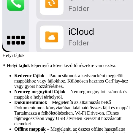
Helyi fájlok
A
Helyi fájlok
képernyő a következő fő részekre van osztva:
Kedvenc fájlok
– Parancsikonok a kedvencként megjelölt
mappákhoz vagy fájlokhoz. Különösen hasznos CarPlay-hez
vagy gyors hozzáféréshez.
Nemrég megnyitott fájlok
– Nemrég megnyitott számok és
mappák a helyi tárhelyről.
Dokumentumok
– Megjeleníti az alkalmazás belső
Dokumentumok könyvtárában található összes fájlt és mappát.
Tartalmazza a felhőletöltéseken, Wi-Fi Drive-on, iTunes
fájlmegosztáson vagy USB átvitelen keresztül hozzáadott
elemeket.
Offline mappák
– Megjeleníti az összes offline használatra