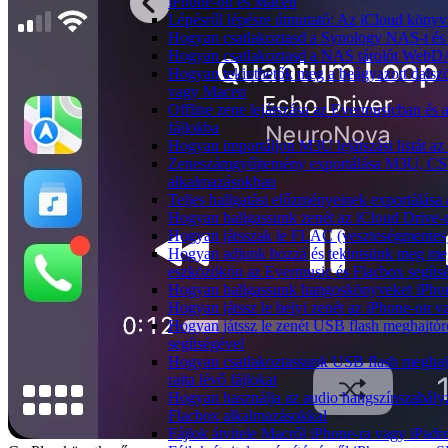
iPhone-on és Macen
Lépésről lépésre útmutató: Az iCloud könyv
Hogyan csatlakoztasd a Synology NAS-t és 
Hogyan csatlakoztasd a NAS tárolót WebDA
Hogyan tekinthetők meg a beágyazott dalsz
vagy Macen
Offline zene lejátszása az Evermusicban és a
fájlokba
Hogyan importáljon M3U lejátszási listát a
Zeneszámgyűjtemény exportálása M3U, CS
alkalmazásokban
Teljes hallgatási előzményeinek exportálása
Hogyan hallgassunk zenét az iCloud Drive-
Hogyan játsszak le FLAC (veszteségmentes
Hogyan adjunk hozzá és tekintsünk meg me
eszközökön az Evermusic és Flacbox segíts
Hogyan hallgassunk hangoskönyveket iPhon
Hogyan játssz le helyi zenét az iPhone-on 
Hogyan játssz le zenét USB flash meghajtó
segítségével
Hogyan csatlakoztassunk USB flash meghajtó
rajta lévő fájlokat
Hogyan használja az audio hangszínszabály
Flacbox alkalmazásokkal
Fájlok átvitele Macről iPhone-ra vagy iPadre