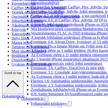
hangszínszabályzó
Követelmények
Flacbox 7.4: Újraépített CarPlay, Plex, Jellyfin,
CarPlay beállítása USB-n keresztül
Evervideo 1.7: új Plex, Jellyfin, felhő streaming, l
Vezeték nélküli CarPlay beállítása
Evertag 4.2: új felhőkapcsolatok, a tag-szerkesztő 
Opcionális: CarPlay elrendezés testreszabása
Evermusic 8.6: új CarPlay, Plex, Jellyfin, SFTP é
Hibaelhárítási tippek
A legjobb felhőalapú zenelejátszók iPhone-ra 202
Alkalmazás felülete CarPlay módban
Wix blogbejegyzések exportálása Markdownba O
Könyvtár
Veszteségmentes FLAC és DSD lejátszása iPhone-
Kapcsolatok
A legjobb felhőalapú zenlejátszó iPhone-ra és iPad
Helyi fájlok
Evermusic 6.8: Aliyun Drive, Synology, új UI stíl
Mappa nézet
Evermusic Pro a Setapp Mobile-on: Felhő zene iO
Tartalom mélységi korlát
A Flacbox elérte az 1 millió letöltést: Hi-Res hang
Most játszott képernyő
Az Evermusic elérte a 11 millió letöltést világszert
Beállítások
Az 5 legjobb iPhone zenelejátszó alkalmazás 202
Összefoglalás
Evermusic promóciós videó: felhő zenelejátszó
Gyakran ismételt kérdések
Evermusic 3.6: CarPlay, VoiceOver és még több
Evermusic 3.1: Crossfade, könyvtárszinkronizálás 
Scroll to top
Az Evermusic elérte a 3 millió letöltést: funkciók á
Flacbox 1.6: Automatikus szinkronizálás, hangsz
Evermusic 2.3: Automatikus szinkronizálás, lejátsz
Zenehallgatás felhőtárhelyről iPhone-on az Everm
iOS Audio Streaming AVAssetResourceLoader seg
Dokumentáció
Dokumentáció
Felhasználói kézikönyv