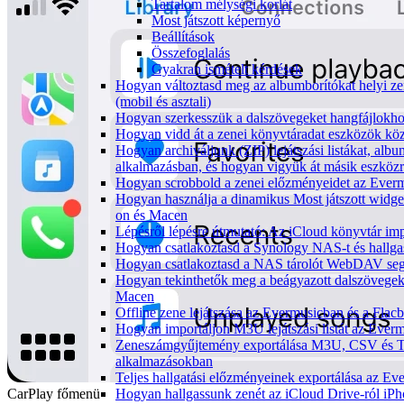
Tartalom mélységi korlát
Most játszott képernyő
Beállítások
Összefoglalás
Gyakran ismételt kérdések
Hogyan változtasd meg az albumborítókat helyi ze
(mobil és asztali)
Hogyan szerkesszük a dalszövegeket hangfájlok
Hogyan vidd át a zenei könyvtáradat eszközök köz
Hogyan archiváljunk (ZIP) lejátszási listákat, al
alkalmazásban, és hogyan vigyük át másik eszköz
Hogyan scrobbold a zenei előzményeidet az Everm
Hogyan használja a dinamikus Most játszott widg
on és Macen
Lépésről lépésre útmutató: Az iCloud könyvtár im
Hogyan csatlakoztasd a Synology NAS-t és hallga
Hogyan csatlakoztasd a NAS tárolót WebDAV segí
Hogyan tekinthetők meg a beágyazott dalszövege
Macen
Offline zene lejátszása az Evermusicban és a Flacb
Hogyan importáljon M3U lejátszási listát az Ever
Zeneszámgyűjtemény exportálása M3U, CSV és T
alkalmazásokban
Teljes hallgatási előzményeinek exportálása az Ev
CarPlay főmenü
Hogyan hallgassunk zenét az iCloud Drive-ról iP