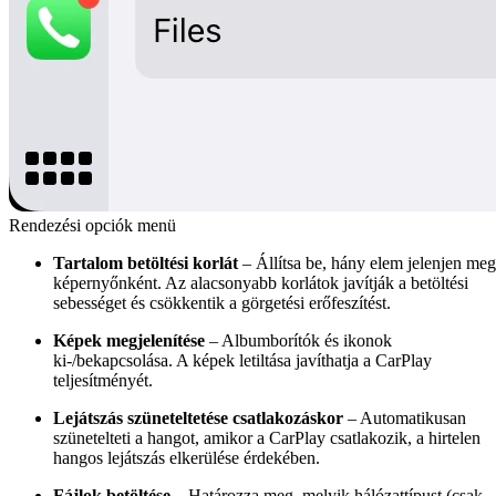
Rendezési opciók menü
Tartalom betöltési korlát
– Állítsa be, hány elem jelenjen meg
képernyőnként. Az alacsonyabb korlátok javítják a betöltési
sebességet és csökkentik a görgetési erőfeszítést.
Képek megjelenítése
– Albumborítók és ikonok
ki-/bekapcsolása. A képek letiltása javíthatja a CarPlay
teljesítményét.
Lejátszás szüneteltetése csatlakozáskor
– Automatikusan
szünetelteti a hangot, amikor a CarPlay csatlakozik, a hirtelen
hangos lejátszás elkerülése érdekében.
Fájlok betöltése
– Határozza meg, melyik hálózattípust (csak