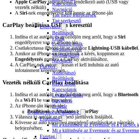
Apple CarPlay
támogatással rendelkező autó (USB vagy
Kapcsolatok
vezeték nélküli)
Navigáció
A
Siri
-nek engedélyezve kell lennie az iPhone-ján
Tag mező leképezések
Tag szerkesztő
CarPlay beállítása USB-n keresztül
Evervideo
Beállítások
Indítsa el az autóját, és győződjön meg arról, hogy a
Siri
Fájlok
engedélyezve van az iPhone-ján.
Lejátszási listák
Csatlakoztassa iPhone-ját az autóhoz
Lightning-USB kábellel
.
Médiakönyvtár
Amikor az iPhone-on megjelenik a kérés, koppintson az
Médialejátszó
Engedélyezés
gombra a CarPlay aktiválásához.
Navigáció
A CarPlay-nek automatikusan el kell indulnia az autó
Flacbox
infotainment képernyőjén.
Audiojátszó
Beállítások
Vezeték nélküli CarPlay beállítása
Helyi fájlok
Kapcsolatok
Indítsa el az autóját, és győződjön meg arról, hogy a
Bluetooth
Lejátszási listák
és a
Wi-Fi
be van kapcsolva.
Navigáció
Az iPhone-ján lépjen ide:
Zenetár
Beállítások > Általános > CarPlay
Gyakran ismételt kérdések
Válassza ki autóját az elérhető járművek listájából.
Evermusic
Kövesse az autó kijelzőjén megjelenő utasításokat a párosítás
Mi a különbség az Evermusic és a Flacbox k
befejezéséhez.
Mi a különbség az Evermusic és az Evermu
Evertag