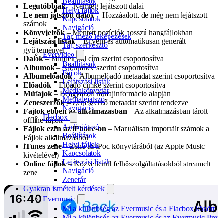
Beállítások
Legutóbbiak
– Nemrég lejátszott dalai
Helyi fájlok
Le nem játszott dalok
– Hozzáadott, de még nem lejátszott
Kapcsolatok
számok
Navigáció
Könyvjelzők
– Mentett pozíciók hosszú hangfájlokban
Tag mező leképezések
Lejátszási listák
– Egyéni és automatikusan generált
Tag szerkesztő
gyűjteményei
Evervideo
Dalok
– Minden dal cím szerint csoportosítva
Beállítások
Albumok
– Albumnév szerint csoportosítva
Fájlok
Albumelőadók
– Albumelőadó metaadat szerint csoportosítva
Lejátszási listák
Előadók
– Előadó címke szerint csoportosítva
Médiakönyvtár
Műfajok
– Beágyazott műfajinformáció alapján
Médialejátszó
Zeneszerzők
– Zeneszerző metaadat szerint rendezve
Navigáció
Fájlok ebben az alkalmazásban
– Az alkalmazásban tárolt
Flacbox
offline fájlok
Audiojátszó
Fájlok ezen az iPhone-on
– Manuálisan importált számok a
Beállítások
Fájlok alkalmazásból
Helyi fájlok
iTunes zene
– Zene az iPod könyvtárából (az Apple Music
Kapcsolatok
kivételével)
Lejátszási listák
Online fájlok
– Közvetlenül felhőszolgáltatásokból streamelt
Navigáció
zene
Zenetár
Gyakran ismételt kérdések
Evermusic
Mi a különbség az Evermusic és a Flacbox között
Mi a különbség az Evermusic és az Evermusic Pr