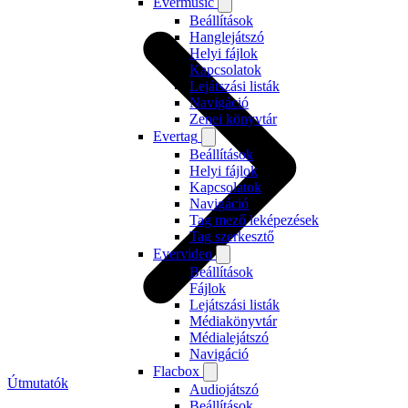
Evermusic
Beállítások
Hanglejátszó
Helyi fájlok
Kapcsolatok
Lejátszási listák
Navigáció
Zenei könyvtár
Evertag
Beállítások
Helyi fájlok
Kapcsolatok
Navigáció
Tag mező leképezések
Tag szerkesztő
Evervideo
Beállítások
Fájlok
Lejátszási listák
Médiakönyvtár
Médialejátszó
Navigáció
Flacbox
Útmutatók
Audiojátszó
Beállítások