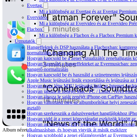
Evertag
Mi a különbség az Evertag és az Evertag Premium
Evervideo
Mi a különbség az Evervideo és az Evervideo Pré
Flacbox
Mi a különbség a Flacbox és a Flacbox Premium k
Útmutatók
Hangeffektek és DSP használata a Flacboxban: kompressz
normalizálás és még sok más
Hogyan kapcsold be a zenei vizualizálót zenehallgatás 
Hogyan használd a hangeffekteket az Evermusicban: zenge
hangerő-normalizálás
Hogyan kapcsold be és használd a szünetmentes lejátszá
Apple Music lejátszási listák exportálása és lejátszása
Hogyan hozz létre M3U lejátszási listát az Internet Arc
Hogyan játssza le zenéjét Mac / PC / Linux / NAS eszk
Hogyan játssza le saját zenéjét iPhone-on CarPlay haszná
Hogyan változtasd meg az albumborítókat helyi zeneszám
asztali)
Hogyan szerkesszük a dalszövegeket hangfájlokhoz iP
Hogyan vidd át a zenei könyvtáradat eszközök között az 
Hogyan archiváljunk (ZIP) lejátszási listákat, albumokat
alkalmazásban, és hogyan vigyük át másik eszközre
Album nézet
Hogyan scrobbold a zenei előzményeidet az Evermusic v