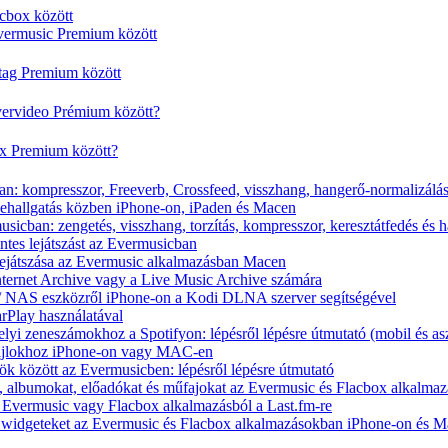
cbox között
vermusic Premium között
rtag Premium között
vervideo Prémium között?
ox Premium között?
n: kompresszor, Freeverb, Crossfeed, visszhang, hangerő-normalizálá
nehallgatás közben iPhone-on, iPaden és Macen
icban: zengetés, visszhang, torzítás, kompresszor, keresztátfedés és 
tes lejátszást az Evermusicban
s lejátszása az Evermusic alkalmazásban Macen
Internet Archive vagy a Live Music Archive számára
x / NAS eszközről iPhone-on a Kodi DLNA szerver segítségével
arPlay használatával
yi zeneszámokhoz a Spotifyon: lépésről lépésre útmutató (mobil és asz
fájlokhoz iPhone-on vagy MAC-en
ök között az Evermusicben: lépésről lépésre útmutató
at, albumokat, előadókat és műfajokat az Evermusic és Flacbox alkalma
 Evermusic vagy Flacbox alkalmazásból a Last.fm-re
t widgeteket az Evermusic és Flacbox alkalmazásokban iPhone-on és 