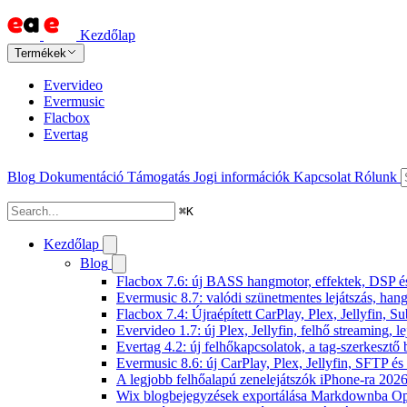
Kezdőlap
Termékek
Evervideo
Evermusic
Flacbox
Evertag
Blog
Dokumentáció
Támogatás
Jogi információk
Kapcsolat
Rólunk
⌘
K
Kezdőlap
Blog
Flacbox 7.6: új BASS hangmotor, effektek, DSP és 
Evermusic 8.7: valódi szünetmentes lejátszás, hang
Flacbox 7.4: Újraépített CarPlay, Plex, Jellyfin,
Evervideo 1.7: új Plex, Jellyfin, felhő streaming, l
Evertag 4.2: új felhőkapcsolatok, a tag-szerkesztő 
Evermusic 8.6: új CarPlay, Plex, Jellyfin, SFTP é
A legjobb felhőalapú zenelejátszók iPhone-ra 202
Wix blogbejegyzések exportálása Markdownba O