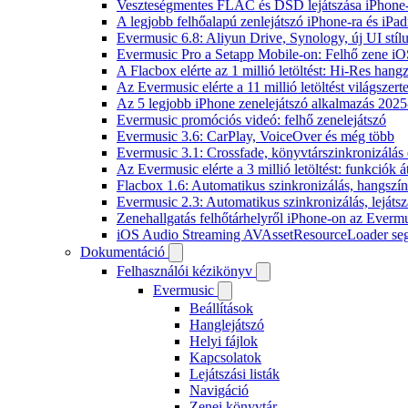
Veszteségmentes FLAC és DSD lejátszása iPhone-
A legjobb felhőalapú zenlejátszó iPhone-ra és iPad
Evermusic 6.8: Aliyun Drive, Synology, új UI stíl
Evermusic Pro a Setapp Mobile-on: Felhő zene iO
A Flacbox elérte az 1 millió letöltést: Hi-Res hang
Az Evermusic elérte a 11 millió letöltést világszert
Az 5 legjobb iPhone zenelejátszó alkalmazás 202
Evermusic promóciós videó: felhő zenelejátszó
Evermusic 3.6: CarPlay, VoiceOver és még több
Evermusic 3.1: Crossfade, könyvtárszinkronizálás 
Az Evermusic elérte a 3 millió letöltést: funkciók á
Flacbox 1.6: Automatikus szinkronizálás, hangsz
Evermusic 2.3: Automatikus szinkronizálás, lejátsz
Zenehallgatás felhőtárhelyről iPhone-on az Everm
iOS Audio Streaming AVAssetResourceLoader seg
Dokumentáció
Felhasználói kézikönyv
Evermusic
Beállítások
Hanglejátszó
Helyi fájlok
Kapcsolatok
Lejátszási listák
Navigáció
Zenei könyvtár