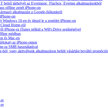
belső tárhelyét az Evermusic, Flacbox, Evertag alkalmazásokból
ass offline zenét iPhone-on
zármazó alkalmazást a Google-fiókunkról
 iPhone-on
Windows 10-en és játszd le a zenédet iPhone-on
y Cloud Home-ról
ől iPhone-ra iTunes nélkül a WiFi-Drive segítségével
ffline módban
on és Mac-en
 fájlokat) az iPhone-omon
ne-ra SMB használatával
-ból, vagy aktiváljunk alkalmazáson belüli vásárlást beváltó promóció
-re
-re