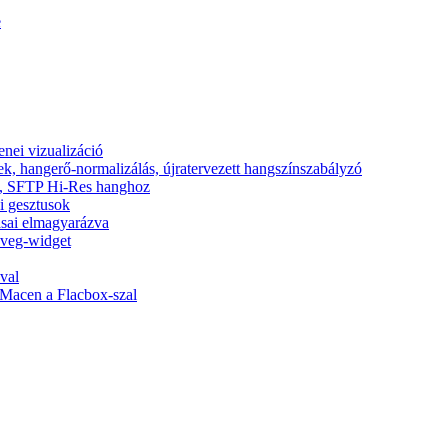
e
nei vizualizáció
ek, hangerő-normalizálás, újratervezett hangszínszabályzó
nic, SFTP Hi-Res hanghoz
si gesztusok
tásai elmagyarázva
zöveg-widget
val
Macen a Flacbox-szal