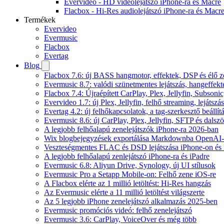
Evervideo - HD videólejátszó iPhone-ra és Macre
Flacbox - Hi-Res audiolejátszó iPhone-ra és Macr
Termékek
Evervideo
Evermusic
Flacbox
Evertag
Blog
Flacbox 7.6: új BASS hangmotor, effektek, DSP és élő ze
Evermusic 8.7: valódi szünetmentes lejátszás, hangeffekt
Flacbox 7.4: Újraépített CarPlay, Plex, Jellyfin, Subso
Evervideo 1.7: új Plex, Jellyfin, felhő streaming, lejátszá
Evertag 4.2: új felhőkapcsolatok, a tag-szerkesztő beállí
Evermusic 8.6: új CarPlay, Plex, Jellyfin, SFTP és dals
A legjobb felhőalapú zenelejátszók iPhone-ra 2026-ban
Wix blogbejegyzések exportálása Markdownba OpenAI-
Veszteségmentes FLAC és DSD lejátszása iPhone-on és 
A legjobb felhőalapú zenlejátszó iPhone-ra és iPadre
Evermusic 6.8: Aliyun Drive, Synology, új UI stílusok
Evermusic Pro a Setapp Mobile-on: Felhő zene iOS-re
A Flacbox elérte az 1 millió letöltést: Hi-Res hangzás
Az Evermusic elérte a 11 millió letöltést világszerte
Az 5 legjobb iPhone zenelejátszó alkalmazás 2025-ben
Evermusic promóciós videó: felhő zenelejátszó
Evermusic 3.6: CarPlay, VoiceOver és még több