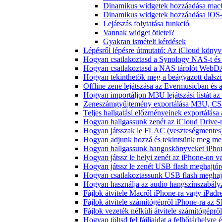
Dinamikus widgetek hozzáadása ma
Dinamikus widgetek hozzáadása iOS
Lejátszás folytatása funkció
Vannak widget ötletei?
Gyakran ismételt kérdések
Lépésről lépésre útmutató: Az iCloud könyv
Hogyan csatlakoztasd a Synology NAS-t és 
Hogyan csatlakoztasd a NAS tárolót WebDA
Hogyan tekinthetők meg a beágyazott dals
Offline zene lejátszása az Evermusicban és a
Hogyan importáljon M3U lejátszási listát a
Zeneszámgyűjtemény exportálása M3U, CS
Teljes hallgatási előzményeinek exportálása
Hogyan hallgassunk zenét az iCloud Drive-
Hogyan játsszak le FLAC (veszteségmentes
Hogyan adjunk hozzá és tekintsünk meg meg
Hogyan hallgassunk hangoskönyveket iPhon
Hogyan játssz le helyi zenét az iPhone-on 
Hogyan játssz le zenét USB flash meghajtór
Hogyan csatlakoztassunk USB flash meghajtót
Hogyan használja az audio hangszínszabály
Fájlok átvitele Macről iPhone-ra vagy iPadre
Fájlok átvitele számítógépről iPhone-ra az 
Fájlok vezeték nélküli átvitele számítógéprő
Hogyan töltsd fel fájljaidat a felhőtárhelyr