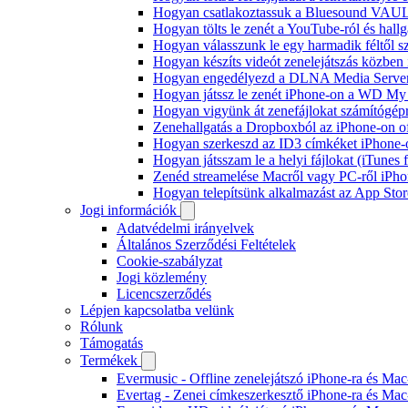
Hogyan csatlakoztassuk a Bluesound VAULT 
Hogyan tölts le zenét a YouTube-ról és hallg
Hogyan válasszunk le egy harmadik féltől s
Hogyan készíts videót zenelejátszás közben
Hogyan engedélyezd a DLNA Media Servert 
Hogyan játssz le zenét iPhone-on a WD M
Hogyan vigyünk át zenefájlokat számítógépr
Zenehallgatás a Dropboxból az iPhone-on o
Hogyan szerkeszd az ID3 címkéket iPhone-
Hogyan játsszam le a helyi fájlokat (iTunes
Zenéd streamelése Macről vagy PC-ről iPho
Hogyan telepítsünk alkalmazást az App Store
Jogi információk
Adatvédelmi irányelvek
Általános Szerződési Feltételek
Cookie-szabályzat
Jogi közlemény
Licencszerződés
Lépjen kapcsolatba velünk
Rólunk
Támogatás
Termékek
Evermusic - Offline zenelejátszó iPhone-ra és Mac
Evertag - Zenei címkeszerkesztő iPhone-ra és Mac