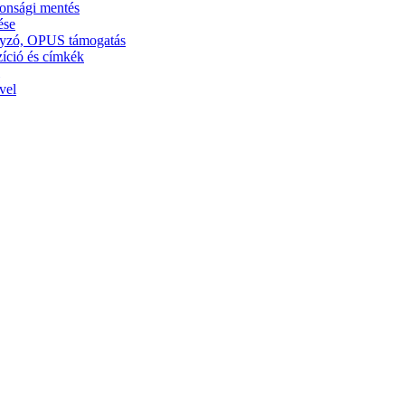
tonsági mentés
ése
ályzó, OPUS támogatás
zíció és címkék
vel