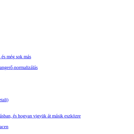
s és még sok más
hangerő-normalizálás
tali)
zásban, és hogyan vigyük át másik eszközre
Macen