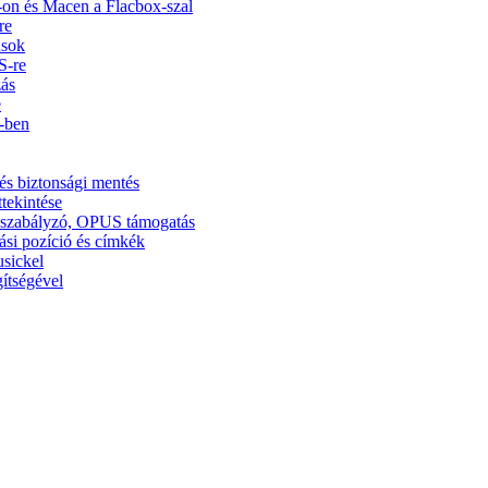
on és Macen a Flacbox-szal
re
usok
S-re
zás
e
5-ben
és biztonsági mentés
ttekintése
ínszabályzó, OPUS támogatás
ási pozíció és címkék
usickel
ítségével