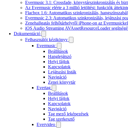
Evermusic 3.1: Crossfade, könyvtárszinkronizálás és biz
Az Evermusic elérte a 3 millió letöltést: funkciók áttekint
Flacbox 1.6: Automatikus szinkronizálás, hangszínszab
Evermusic 2.3: Automatikus szinkronizálás, lejátszási po
Zenehallgatás felhőtárhelyről iPhone-on az Evermusickel
iOS Audio Streaming AVAssetResourceLoader segítségé
Dokumentáció
Felhasználói kézikönyv
Evermusic
Beállítások
Hanglejátszó
Helyi fájlok
Kapcsolatok
Lejátszási listák
Navigáció
Zenei könyvtár
Evertag
Beállítások
Helyi fájlok
Kapcsolatok
Navigáció
Tag mező leképezések
Tag szerkesztő
Evervideo