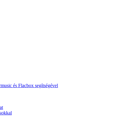
music és Flacbox segítségével
at
sokkal