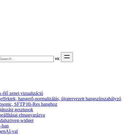
⌘
K
élő zenei vizualizáció
effektek, hangerő-normalizálás, újratervezett hangszínszabályzó
 Subsonic, SFTP Hi-Res hanghoz
ejátszási gesztusok
beállításai elmagyarázva
s dalszöveg-widget
6-ban
penAI-val