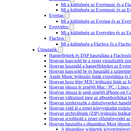
Mi a különbség az Evermusic és a Fla
Mi a különbség az Evermusic és az E
Evertag
Mi a különbség az Evertag és az Eve
Evervideo
Mi a különbség az Evervideo és az E
Flacbox
Mi a különbség a Flacbox és a Flacb
Útmutatók
Hangeffektek és DSP használata a Flacboxba
Hogyan kapcsold be a zenei vizualizálót ze
Hogyan használd a hangeffekteket az Evermus
Hogyan kapcsold be és használd a szünetmen
Apple Music lejátszási listák exportálása é
Hogyan hozz létre M3U lejátszási listát az 
Hogyan játssza le zenéjét Mac / PC / Linu
Hogyan játssza le saját zenéjét iPhone-on C
Hogyan változtasd meg az albumborítókat hel
Hogyan szerkesszük a dalszövegeket hang
Hogyan vidd át a zenei könyvtáradat eszköz
Hogyan archiváljunk (ZIP) lejátszási listák
Hogyan scrobbold a zenei előzményeidet az
Hogyan használja a dinamikus Most játszot
A dinamikus widgetek követelményei