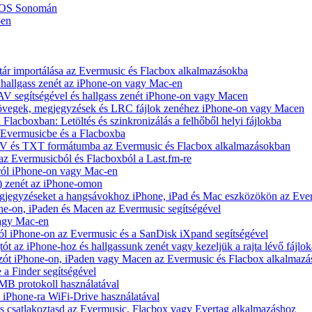
cOS Sonomán
-en
tár importálása az Evermusic és Flacbox alkalmazásokba
hallgass zenét az iPhone-on vagy Mac-en
V segítségével és hallgass zenét iPhone-on vagy Macen
zövegek, megjegyzések és LRC fájlok zenéhez iPhone-on vagy Macen
 Flacboxban: Letöltés és szinkronizálás a felhőből helyi fájlokba
z Evermusicbe és a Flacboxba
V és TXT formátumba az Evermusic és Flacbox alkalmazásokban
 az Evermusicból és Flacboxból a Last.fm-re
ról iPhone-on vagy Mac-en
) zenét az iPhone-omon
jegyzéseket a hangsávokhoz iPhone, iPad és Mac eszközökön az Ever
e-on, iPaden és Macen az Evermusic segítségével
vagy Mac-en
ól iPhone-on az Evermusic és a SanDisk iXpand segítségével
 az iPhone-hoz és hallgassunk zenét vagy kezeljük a rajta lévő fájlok
zót iPhone-on, iPaden vagy Macen az Evermusic és Flacbox alkalmazá
 a Finder segítségével
SMB protokoll használatával
l iPhone-ra WiFi-Drive használatával
e és csatlakoztasd az Evermusic, Flacbox vagy Evertag alkalmazáshoz