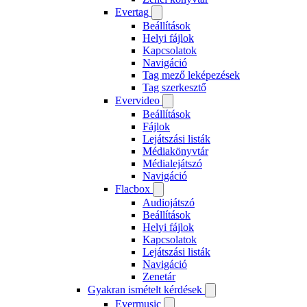
Evertag
Beállítások
Helyi fájlok
Kapcsolatok
Navigáció
Tag mező leképezések
Tag szerkesztő
Evervideo
Beállítások
Fájlok
Lejátszási listák
Médiakönyvtár
Médialejátszó
Navigáció
Flacbox
Audiojátszó
Beállítások
Helyi fájlok
Kapcsolatok
Lejátszási listák
Navigáció
Zenetár
Gyakran ismételt kérdések
Evermusic