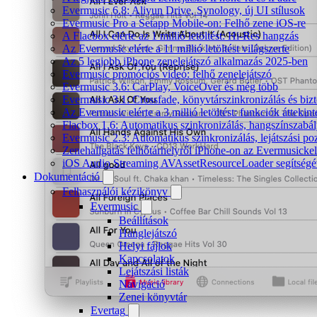
Evermusic 6.8: Aliyun Drive, Synology, új UI stílusok
Evermusic Pro a Setapp Mobile-on: Felhő zene iOS-re
A Flacbox elérte az 1 millió letöltést: Hi-Res hangzás
Az Evermusic elérte a 11 millió letöltést világszerte
Az 5 legjobb iPhone zenelejátszó alkalmazás 2025-ben
Evermusic promóciós videó: felhő zenelejátszó
Evermusic 3.6: CarPlay, VoiceOver és még több
Evermusic 3.1: Crossfade, könyvtárszinkronizálás és biz
Az Evermusic elérte a 3 millió letöltést: funkciók áttekint
Flacbox 1.6: Automatikus szinkronizálás, hangszínszab
Evermusic 2.3: Automatikus szinkronizálás, lejátszási po
Zenehallgatás felhőtárhelyről iPhone-on az Evermusickel
iOS Audio Streaming AVAssetResourceLoader segítségé
Dokumentáció
Felhasználói kézikönyv
Evermusic
Beállítások
Hanglejátszó
Helyi fájlok
Kapcsolatok
Lejátszási listák
Navigáció
Zenei könyvtár
Evertag