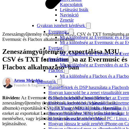
Kapcsolatok
Lejátszási listák
Navigáció
Zenetár
Gyakran ismételt kérdések
Evermusic
Zeneszámgyűjtemény exportálása M3U, CSV és TXT formátumba a
Mi a különbség az Evermusic és a Fla
Evermusic és Flacbox alkalmazásokban
Mi a különbség az Evermusic és az E
Evertag
Zeneszámgyűjtemény exportálása M3U,
Mi a különbség az Evertag és az Eve
CSV és TXT formátumba az Evermusic és
Evervideo
Mi a különbség az Evervideo és az E
Flacbox alkalmazásokban
Flacbox
Mi a különbség a Flacbox és a Flacb
Artem Meleshko
Útmutatók
Founder & Engineer at Everappz
Hangeffektek és DSP használata a Flacboxba
Hogyan kapcsold be a zenei vizualizálót ze
Röviden:
Az Evermusic és Flacbox lehetővé teszi bármely
Hogyan használd a hangeffekteket az Evermus
zeneszámgyűjtemény (legutóbbiak, kedvencek, lejátszási listák,
Hogyan kapcsold be és használd a szünetmen
albumok) exportálását CSV, TXT vagy M3U fájlokba. Használja
Apple Music lejátszási listák exportálása é
ezeket az exportokat Last.fm scrobbláláshoz, könyvtára biztonsági
Hogyan hozz létre M3U lejátszási listát az 
mentéséhez, vagy lejátszási listái más eszközökön történő
Hogyan játssza le zenéjét Mac / PC / Linu
lejátszásához.
Hogyan játssza le saját zenéjét iPhone-on C
Hogyan változtasd meg az albumborítókat hel