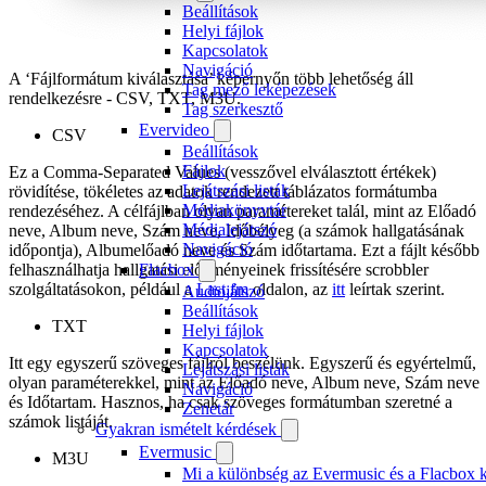
Beállítások
Helyi fájlok
Kapcsolatok
Navigáció
A ‘Fájlformátum kiválasztása’ képernyőn több lehetőség áll
Tag mező leképezések
rendelkezésre - CSV, TXT, M3U.
Tag szerkesztő
Evervideo
CSV
Beállítások
Fájlok
Ez a Comma-Separated Values (vesszővel elválasztott értékek)
Lejátszási listák
rövidítése, tökéletes az adatok rendezett táblázatos formátumba
Médiakönyvtár
rendezéséhez. A célfájlban olyan paramétereket talál, mint az Előadó
Médialejátszó
neve, Album neve, Szám neve, Időbélyeg (a számok hallgatásának
Navigáció
időpontja), Albumelőadó neve és Szám időtartama. Ezt a fájlt később
Flacbox
felhasználhatja hallgatási előzményeinek frissítésére scrobbler
szolgáltatásokon, például a
Last.fm
oldalon, az
itt
leírtak szerint.
Audiojátszó
Beállítások
TXT
Helyi fájlok
Kapcsolatok
Itt egy egyszerű szöveges fájlról beszélünk. Egyszerű és egyértelmű,
Lejátszási listák
olyan paraméterekkel, mint az Előadó neve, Album neve, Szám neve
Navigáció
és Időtartam. Hasznos, ha csak szöveges formátumban szeretné a
Zenetár
számok listáját.
Gyakran ismételt kérdések
Evermusic
M3U
Mi a különbség az Evermusic és a Flacbox k