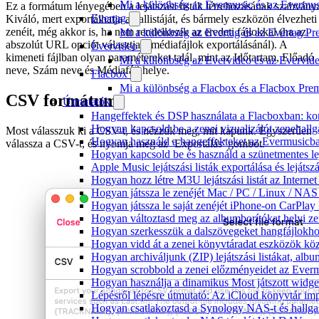
Mi a különbség az Evermusic és az Evermu
Ez a formátum lényegében a lejátszási listák létrehozásának szabvány
Evertag
Kiváló, mert exportálhatja a dallistáját, és bármely eszközön élvezheti
zenéit, még akkor is, ha nem rendelkezik az eredeti fájlokkal (ha az
Mi a különbség az Evertag és az Evertag P
abszolút URL opciót választja a médiafájlok exportálásánál). A
Evervideo
kimeneti fájlban olyan paramétereket talál, mint az Időtartam, Előadó
Mi a különbség az Evervideo és az Evervid
neve, Szám neve és Médiafájl helye.
Flacbox
Mi a különbség a Flacbox és a Flacbox Pre
CSV formátum
Útmutatók
Hangeffektek és DSP használata a Flacboxban: kom
Hogyan kapcsold be a zenei vizualizálót zenehall
Most válasszuk ki a CSV-t, és nézzük meg, mit kapunk. Egyszerűen
Hogyan használd a hangeffekteket az Evermusicban:
válassza a CSV-t, és nyomja meg az ‘Exportálás’ gombot.
Hogyan kapcsold be és használd a szünetmentes le
Apple Music lejátszási listák exportálása és lejá
Hogyan hozz létre M3U lejátszási listát az Intern
Hogyan játssza le zenéjét Mac / PC / Linux / NA
Hogyan játssza le saját zenéjét iPhone-on CarPlay 
Hogyan változtasd meg az albumborítókat helyi zen
Hogyan szerkesszük a dalszövegeket hangfájlok
Hogyan vidd át a zenei könyvtáradat eszközök köz
Hogyan archiváljunk (ZIP) lejátszási listákat, al
Hogyan scrobbold a zenei előzményeidet az Everm
Hogyan használja a dinamikus Most játszott widg
Lépésről lépésre útmutató: Az iCloud könyvtár im
Hogyan csatlakoztasd a Synology NAS-t és hallga