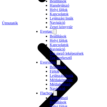
Beállítások
Hanglejátszó
Helyi fájlok
Kapcsolatok
Lejátszási listák
Navigáció
Útmutatók
Zenei könyvtár
Evertag
Beállítások
Helyi fájlok
Kapcsolatok
Navigáció
Tag mező leképezések
Tag szerkesztő
Evervideo
Beállítások
Fájlok
Lejátszási listák
Médiakönyvtár
Médialejátszó
Navigáció
Flacbox
Audiojátszó
Beállítások
Helyi fájlok