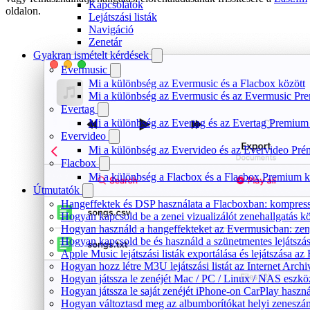
Kapcsolatok
oldalon.
Lejátszási listák
Navigáció
Zenetár
Gyakran ismételt kérdések
Evermusic
Mi a különbség az Evermusic és a Flacbox között
Mi a különbség az Evermusic és az Evermusic Pr
Evertag
Mi a különbség az Evertag és az Evertag Premium
Evervideo
Mi a különbség az Evervideo és az Evervideo Pré
Flacbox
Mi a különbség a Flacbox és a Flacbox Premium k
Útmutatók
Hangeffektek és DSP használata a Flacboxban: kompressz
Hogyan kapcsold be a zenei vizualizálót zenehallgatás 
Hogyan használd a hangeffekteket az Evermusicban: zenge
Hogyan kapcsold be és használd a szünetmentes lejátszá
Apple Music lejátszási listák exportálása és lejátszása
Hogyan hozz létre M3U lejátszási listát az Internet Arc
Hogyan játssza le zenéjét Mac / PC / Linux / NAS eszk
Hogyan játssza le saját zenéjét iPhone-on CarPlay haszná
Hogyan változtasd meg az albumborítókat helyi zeneszámo