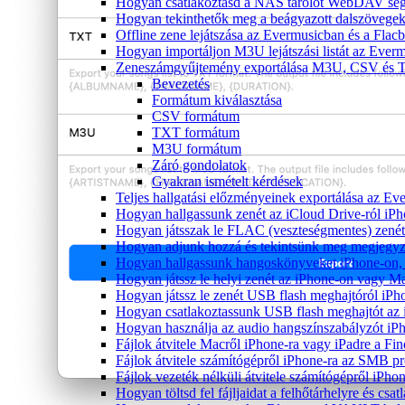
Hogyan csatlakoztasd a NAS tárolót WebDAV segí
Hogyan tekinthetők meg a beágyazott dalszövege
Offline zene lejátszása az Evermusicban és a Flacb
Hogyan importáljon M3U lejátszási listát az Ever
Zeneszámgyűjtemény exportálása M3U, CSV és T
Bevezetés
Formátum kiválasztása
CSV formátum
TXT formátum
M3U formátum
Záró gondolatok
Gyakran ismételt kérdések
Teljes hallgatási előzményeinek exportálása az Ev
Hogyan hallgassunk zenét az iCloud Drive-ról iP
Hogyan játsszak le FLAC (veszteségmentes) zené
Hogyan adjunk hozzá és tekintsünk meg megjegyzé
Hogyan hallgassunk hangoskönyveket iPhone-on, 
Hogyan játssz le helyi zenét az iPhone-on vagy M
Hogyan játssz le zenét USB flash meghajtóról iPh
Hogyan csatlakoztassunk USB flash meghajtót az iP
Hogyan használja az audio hangszínszabályzót iP
Fájlok átvitele Macről iPhone-ra vagy iPadre a Fin
Fájlok átvitele számítógépről iPhone-ra az SMB pr
Fájlok vezeték nélküli átvitele számítógépről iPho
Hogyan töltsd fel fájljaidat a felhőtárhelyre és c