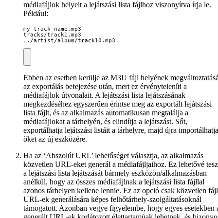
médiafájlok helyeit a lejátszási lista fájlhoz viszonyítva írja le.
Például:
my track name.mp3

tracks/track1.mp3

../artist/album/track10.mp3
Ebben az esetben kerülje az M3U fájl helyének megváltoztatásá
az exportálás befejezése után, mert ez érvényteleníti a
médiafájlok útvonalait. A lejátszási lista lejátszásának
megkezdéséhez egyszerűen érintse meg az exportált lejátszási
lista fájlt, és az alkalmazás automatikusan megtalálja a
médiafájlokat a tárhelyén, és elindítja a lejátszást. Sőt,
exportálhatja lejátszási listáit a tárhelyre, majd újra importálhatj
őket az új eszközére.
Ha az ‘Abszolút URL’ lehetőséget választja, az alkalmazás
közvetlen URL-eket generál a médiafájljaihoz. Ez lehetővé tesz
a lejátszási lista lejátszását bármely eszközön/alkalmazásban
anélkül, hogy az összes médiafájlnak a lejátszási lista fájllal
azonos tárhelyen kellene lennie. Ez az opció csak közvetlen fájl
URL-ek generálására képes felhőtárhely-szolgáltatásoknál
támogatott. Azonban vegye figyelembe, hogy egyes esetekben 
generált URL-ek korlátozott élettartamúak lehetnek, és bizonyo