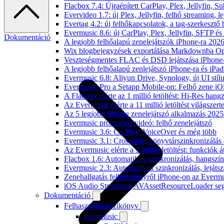
Flacbox 7.4: Újraépített CarPlay, Plex, Jellyfin,
Evervideo 1.7: új Plex, Jellyfin, felhő streaming, l
Evertag 4.2: új felhőkapcsolatok, a tag-szerkesztő 
Evermusic 8.6: új CarPlay, Plex, Jellyfin, SFTP é
Dokumentáció
A legjobb felhőalapú zenelejátszók iPhone-ra 202
Wix blogbejegyzések exportálása Markdownba O
Veszteségmentes FLAC és DSD lejátszása iPhone-
A legjobb felhőalapú zenlejátszó iPhone-ra és iPad
Evermusic 6.8: Aliyun Drive, Synology, új UI stíl
Evermusic Pro a Setapp Mobile-on: Felhő zene iO
A Flacbox elérte az 1 millió letöltést: Hi-Res hang
Az Evermusic elérte a 11 millió letöltést világszert
Az 5 legjobb iPhone zenelejátszó alkalmazás 202
Evermusic promóciós videó: felhő zenelejátszó
Evermusic 3.6: CarPlay, VoiceOver és még több
Evermusic 3.1: Crossfade, könyvtárszinkronizálás 
Az Evermusic elérte a 3 millió letöltést: funkciók á
Flacbox 1.6: Automatikus szinkronizálás, hangsz
Evermusic 2.3: Automatikus szinkronizálás, lejátsz
Zenehallgatás felhőtárhelyről iPhone-on az Everm
iOS Audio Streaming AVAssetResourceLoader seg
Dokumentáció
Felhasználói kézikönyv
Evermusic