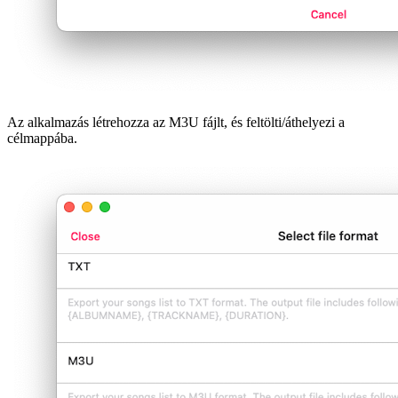
Az alkalmazás létrehozza az M3U fájlt, és feltölti/áthelyezi a
célmappába.