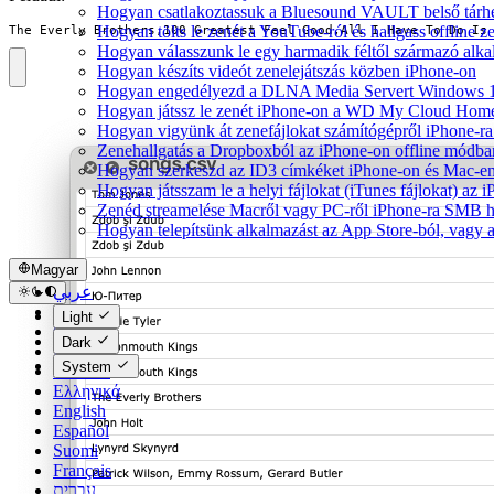
Hogyan csatlakoztassuk a Bluesound VAULT belső tárhe
Hogyan tölts le zenét a YouTube-ról és hallgass offline 
The Everly Brothers,100 Greatest Feel Good,All I Have To Do Is
Hogyan válasszunk le egy harmadik féltől származó alka
Hogyan készíts videót zenelejátszás közben iPhone-on
Hogyan engedélyezd a DLNA Media Servert Windows 10-e
Hogyan játssz le zenét iPhone-on a WD My Cloud Home
Hogyan vigyünk át zenefájlokat számítógépről iPhone-ra 
Zenehallgatás a Dropboxból az iPhone-on offline módba
Hogyan szerkeszd az ID3 címkéket iPhone-on és Mac-e
Hogyan játsszam le a helyi fájlokat (iTunes fájlokat) az
Zenéd streamelése Macről vagy PC-ről iPhone-ra SMB h
Hogyan telepítsünk alkalmazást az App Store-ból, vagy a
Magyar
عربي
Català
Light
Čeština
Dark
Dansk
System
Deutsch
Ελληνικά
English
Español
Suomi
Français
עברית