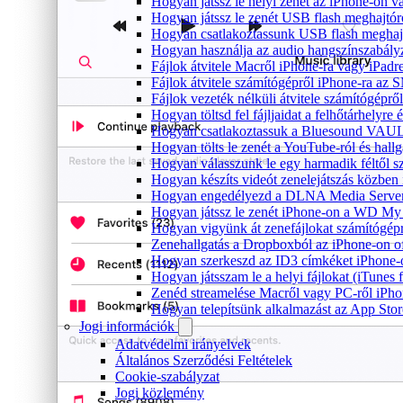
Hogyan játssz le helyi zenét az iPhone-on 
Hogyan játssz le zenét USB flash meghajtór
Hogyan csatlakoztassunk USB flash meghajtót
Hogyan használja az audio hangszínszabály
Fájlok átvitele Macről iPhone-ra vagy iPadre
Fájlok átvitele számítógépről iPhone-ra az 
Fájlok vezeték nélküli átvitele számítógéprő
Hogyan töltsd fel fájljaidat a felhőtárhelyr
Hogyan csatlakoztassuk a Bluesound VAULT 
Hogyan tölts le zenét a YouTube-ról és hallg
Hogyan válasszunk le egy harmadik féltől s
Hogyan készíts videót zenelejátszás közben
Hogyan engedélyezd a DLNA Media Servert 
Hogyan játssz le zenét iPhone-on a WD M
Hogyan vigyünk át zenefájlokat számítógépr
Zenehallgatás a Dropboxból az iPhone-on o
Hogyan szerkeszd az ID3 címkéket iPhone-
Hogyan játsszam le a helyi fájlokat (iTunes
Zenéd streamelése Macről vagy PC-ről iPho
Hogyan telepítsünk alkalmazást az App Store
Jogi információk
Adatvédelmi irányelvek
Általános Szerződési Feltételek
Cookie-szabályzat
Jogi közlemény