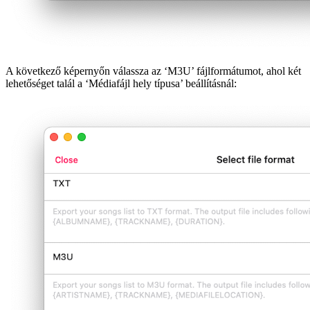
A következő képernyőn válassza az ‘M3U’ fájlformátumot, ahol két
lehetőséget talál a ‘Médiafájl hely típusa’ beállításnál: