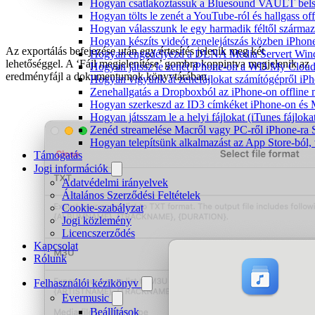
Hogyan csatlakoztassuk a Bluesound VAULT belső 
Hogyan tölts le zenét a YouTube-ról és hallgass of
Hogyan válasszunk le egy harmadik féltől származ
Hogyan készíts videót zenelejátszás közben iPhon
Az exportálás befejezése után egy értesítés jelenik meg két
Hogyan engedélyezd a DLNA Media Servert Window
lehetőséggel. A ‘Fájl megjelenítése’ gombra koppintva megjelenik az
Hogyan játssz le zenét iPhone-on a WD My Clou
eredményfájl a dokumentumok könyvtárában.
Hogyan vigyünk át zenefájlokat számítógépről iPh
Zenehallgatás a Dropboxból az iPhone-on offline
Hogyan szerkeszd az ID3 címkéket iPhone-on és
Hogyan játsszam le a helyi fájlokat (iTunes fájlok
Zenéd streamelése Macről vagy PC-ről iPhone-ra
Hogyan telepítsünk alkalmazást az App Store-ból, 
Támogatás
Jogi információk
Adatvédelmi irányelvek
Általános Szerződési Feltételek
Cookie-szabályzat
Jogi közlemény
Licencszerződés
Kapcsolat
Rólunk
Felhasználói kézikönyv
Evermusic
Beállítások