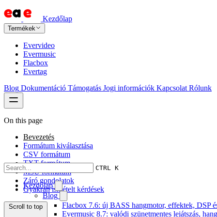
Kezdőlap
Termékek
Evervideo
Evermusic
Flacbox
Evertag
Blog
Dokumentáció
Támogatás
Jogi információk
Kapcsolat
Rólunk
On this page
Bevezetés
Formátum kiválasztása
CSV formátum
TXT formátum
CTRL K
M3U formátum
Záró gondolatok
Kezdőlap
Gyakran ismételt kérdések
Blog
Flacbox 7.6: új BASS hangmotor, effektek, DSP és 
Scroll to top
Evermusic 8.7: valódi szünetmentes lejátszás, hang