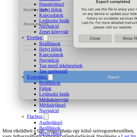
Hanglejátszó
Helyi fájlok
Kapcsolatok
Lejátszási listák
Navigáció
Zenei könyvtár
Evertag
Beállítások
Helyi fájlok
Kapcsolatok
Navigáció
Tag mező leképezések
Tag szerkesztő
Evervideo
Beállítások
Fájlok
Lejátszási listák
Médiakönyvtár
Médialejátszó
Navigáció
Flacbox
Audiojátszó
Beállítások
Most elküldheti a fájlt, megnyithatja egy külső szövegszerkesztőben,
Helyi fájlok
vagy felhasználhatja hallgatási előrehaladásának frissítésére a
Last.fm