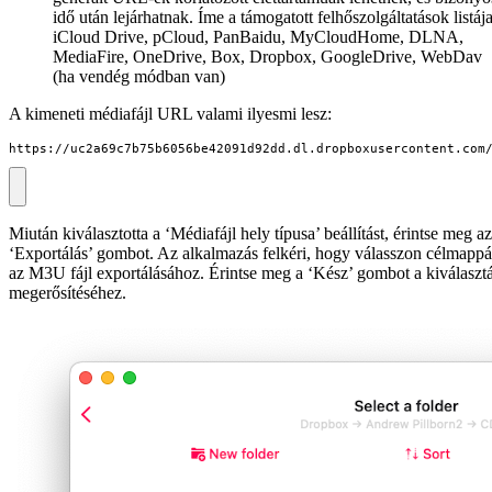
idő után lejárhatnak. Íme a támogatott felhőszolgáltatások listája
iCloud Drive, pCloud, PanBaidu, MyCloudHome, DLNA,
MediaFire, OneDrive, Box, Dropbox, GoogleDrive, WebDav
(ha vendég módban van)
A kimeneti médiafájl URL valami ilyesmi lesz:
https://uc2a69c7b75b6056be42091d92dd.dl.dropboxusercontent.com
Miután kiválasztotta a ‘Médiafájl hely típusa’ beállítást, érintse meg az
‘Exportálás’ gombot. Az alkalmazás felkéri, hogy válasszon célmappá
az M3U fájl exportálásához. Érintse meg a ‘Kész’ gombot a kiválaszt
megerősítéséhez.