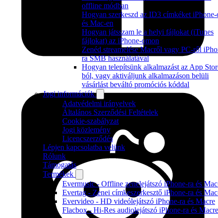
offline módban
Hogyan szerkeszd az ID3 címkéket iPhone-
és Mac-en
Hogyan játsszam le a helyi fájlokat (iTunes
fájlokat) az iPhone-omon
Zenéd streamelése Macről vagy PC-ről iPho
ra SMB használatával
Hogyan telepítsünk alkalmazást az App Stor
ból, vagy aktiváljunk alkalmazáson belüli
vásárlást beváltó promóciós kóddal
Jogi információk
Adatvédelmi irányelvek
Általános Szerződési Feltételek
Cookie-szabályzat
Jogi közlemény
Licencszerződés
Lépjen kapcsolatba velünk
Rólunk
Támogatás
Termékek
Evermusic - Offline zenelejátszó iPhone-ra és Mac
Evertag - Zenei címkeszerkesztő iPhone-ra és Mac
Evervideo - HD videólejátszó iPhone-ra és Macre
Flacbox - Hi-Res audiolejátszó iPhone-ra és Macr