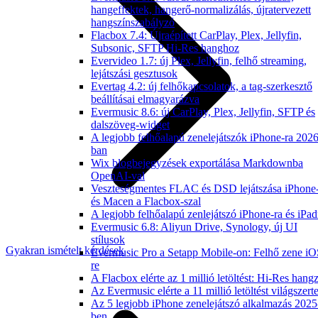
hangeffektek, hangerő-normalizálás, újratervezett
hangszínszabályzó
Flacbox 7.4: Újraépített CarPlay, Plex, Jellyfin,
Subsonic, SFTP Hi-Res hanghoz
Evervideo 1.7: új Plex, Jellyfin, felhő streaming,
lejátszási gesztusok
Evertag 4.2: új felhőkapcsolatok, a tag-szerkesztő
beállításai elmagyarázva
Evermusic 8.6: új CarPlay, Plex, Jellyfin, SFTP és
dalszöveg-widget
A legjobb felhőalapú zenelejátszók iPhone-ra 2026
ban
Wix blogbejegyzések exportálása Markdownba
OpenAI-val
Veszteségmentes FLAC és DSD lejátszása iPhone
és Macen a Flacbox-szal
A legjobb felhőalapú zenlejátszó iPhone-ra és iPad
Evermusic 6.8: Aliyun Drive, Synology, új UI
stílusok
Gyakran ismételt kérdések
Evermusic Pro a Setapp Mobile-on: Felhő zene iO
re
A Flacbox elérte az 1 millió letöltést: Hi-Res hang
Az Evermusic elérte a 11 millió letöltést világszert
Az 5 legjobb iPhone zenelejátszó alkalmazás 2025
ben