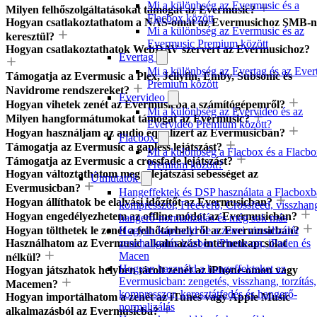
Mi a különbség az Evermusic és a
Milyen felhőszolgáltatásokat támogat az Evermusic?
Flacbox között
Hogyan csatlakoztathatom a NAS-omat az Evermusichoz SMB-n
Mi a különbség az Evermusic és az
keresztül?
Evermusic Premium között
Hogyan csatlakoztathatok WebDAV szervert az Evermusichoz?
Evertag
Mi a különbség az Evertag és az Ever
Támogatja az Evermusic a Plex, Jellyfin, Emby, Subsonic és
Premium között
Navidrome rendszereket?
Evervideo
Hogyan vihetek zenét az Evermusicba a számítógépemről?
Mi a különbség az Evervideo és az
Milyen hangformátumokat támogat az Evermusic?
Evervideo Prémium között?
Hogyan használjam az audio equalizert az Evermusicban?
Flacbox
Támogatja az Evermusic a gapless lejátszást?
Mi a különbség a Flacbox és a Flacb
Támogatja az Evermusic a crossfade lejátszást?
Premium között?
Hogyan változtathatom meg a lejátszási sebességet az
Útmutatók
Evermusicban?
Hangeffektek és DSP használata a Flacboxb
Hogyan állíthatok be elalvási időzítőt az Evermusicban?
kompresszor, Freeverb, Crossfeed, visszhan
Hogyan engedélyezhetem az offline módot az Evermusicban?
hangerő-normalizálás és még sok más
Hogyan tölthetek le zenét a felhőtárhelyről az Evermusicban?
Hogyan kapcsold be a zenei vizualizálót
Használhatom az Evermusic alkalmazást internetkapcsolat
zenehallgatás közben iPhone-on, iPaden és
Macen
nélkül?
Hogyan használd a hangeffekteket az
Hogyan játszhatok helyben tárolt zenét az iPhone-omon vagy
Evermusicban: zengetés, visszhang, torzítás,
Macemen?
kompresszor, keresztátfedés és hangerő-
Hogyan importálhatom a zenét az iTunes vagy Apple Music
normalizálás
alkalmazásból az Evermusicba?