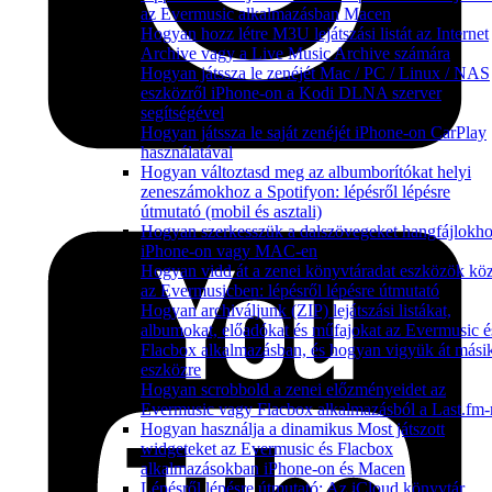
az Evermusic alkalmazásban Macen
Hogyan hozz létre M3U lejátszási listát az Internet
Archive vagy a Live Music Archive számára
Hogyan játssza le zenéjét Mac / PC / Linux / NAS
eszközről iPhone-on a Kodi DLNA szerver
segítségével
Hogyan játssza le saját zenéjét iPhone-on CarPlay
használatával
Hogyan változtasd meg az albumborítókat helyi
zeneszámokhoz a Spotifyon: lépésről lépésre
útmutató (mobil és asztali)
Hogyan szerkesszük a dalszövegeket hangfájlokh
iPhone-on vagy MAC-en
Hogyan vidd át a zenei könyvtáradat eszközök köz
az Evermusicben: lépésről lépésre útmutató
Hogyan archiváljunk (ZIP) lejátszási listákat,
albumokat, előadókat és műfajokat az Evermusic é
Flacbox alkalmazásban, és hogyan vigyük át mási
eszközre
Hogyan scrobbold a zenei előzményeidet az
Evermusic vagy Flacbox alkalmazásból a Last.fm-
Hogyan használja a dinamikus Most játszott
widgeteket az Evermusic és Flacbox
alkalmazásokban iPhone-on és Macen
Lépésről lépésre útmutató: Az iCloud könyvtár