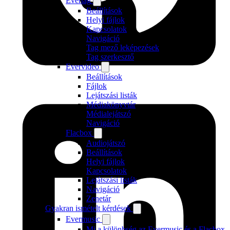
Evertag
Beállítások
Helyi fájlok
Kapcsolatok
Navigáció
Tag mező leképezések
Tag szerkesztő
Evervideo
Beállítások
Fájlok
Lejátszási listák
Médiakönyvtár
Médialejátszó
Navigáció
Flacbox
Audiojátszó
Beállítások
Helyi fájlok
Kapcsolatok
Lejátszási listák
Navigáció
Zenetár
Gyakran ismételt kérdések
Evermusic
Mi a különbség az Evermusic és a Flacbox