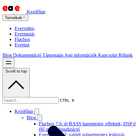
Kezdőlap
Termékek
Evervideo
Evermusic
Flacbox
Evertag
Blog
Dokumentáció
Támogatás
Jogi információk
Kapcsolat
Rólunk
Scroll to top
Dokumentáció
CTRL K
Kezdőlap
Blog
Flacbox 7.6: új BASS hangmotor, effektek, DSP é
élő zenei vizualizáció
Evermusic 8.7: valódi szünetmentes lejátszás,