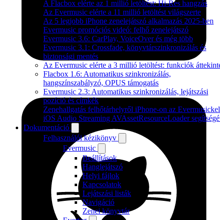
A Flacbox elérte az 1 millió letöltést: Hi-Res hangzás
Az Evermusic elérte a 11 millió letöltést világszerte
Az 5 legjobb iPhone zenelejátszó alkalmazás 2025-ben
Evermusic promóciós videó: felhő zenelejátszó
Evermusic 3.6: CarPlay, VoiceOver és még több
Evermusic 3.1: Crossfade, könyvtárszinkronizálás és
biztonsági mentés
Az Evermusic elérte a 3 millió letöltést: funkciók áttekint
Flacbox 1.6: Automatikus szinkronizálás,
hangszínszabályzó, OPUS támogatás
Evermusic 2.3: Automatikus szinkronizálás, lejátszási
pozíció és címkék
Zenehallgatás felhőtárhelyről iPhone-on az Evermusickel
iOS Audio Streaming AVAssetResourceLoader segítségé
Dokumentáció
Felhasználói kézikönyv
Evermusic
Beállítások
Hanglejátszó
Helyi fájlok
Kapcsolatok
Lejátszási listák
Navigáció
Zenei könyvtár