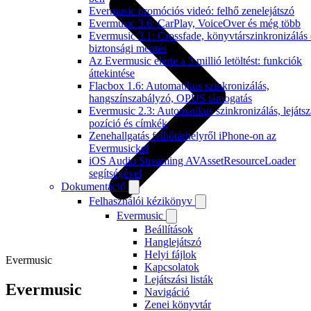
Evermusic promóciós videó: felhő zenelejátszó
Evermusic 3.6: CarPlay, VoiceOver és még több
Evermusic 3.1: Crossfade, könyvtárszinkronizálás 
biztonsági mentés
Az Evermusic elérte a 3 millió letöltést: funkciók
áttekintése
Flacbox 1.6: Automatikus szinkronizálás,
hangszínszabályzó, OPUS támogatás
Evermusic 2.3: Automatikus szinkronizálás, lejátsz
pozíció és címkék
Zenehallgatás felhőtárhelyről iPhone-on az
Evermusickel
iOS Audio Streaming AVAssetResourceLoader
segítségével
Dokumentáció
Felhasználói kézikönyv
Evermusic
Beállítások
Hanglejátszó
Helyi fájlok
Evermusic
Kapcsolatok
Lejátszási listák
Evermusic
Navigáció
Zenei könyvtár