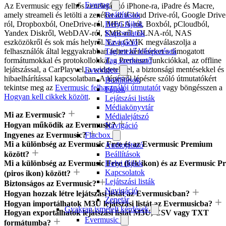
Evertag
Az Evermusic egy felhős zenelejátszó iPhone-ra, iPadre és Macre,
amely streameli és letölti a zenéket az iCloud Drive-ról, Google Drive
Beállítások
ról, Dropboxból, OneDrive-ról, MEGA-ról, Boxból, pCloudból,
Helyi fájlok
Yandex Diskről, WebDAV-ról, SMB-ről, DLNA-ról, NAS
Kapcsolatok
eszközökről és sok más helyről. Ez a GYIK megválaszolja a
Navigáció
felhasználók által leggyakrabban feltett kérdéseket a támogatott
Tag mező leképezések
formátumokkal és protokollokkal, a Premium funkciókkal, az offline
Tag szerkesztő
lejátszással, a CarPlayvel, a widgetekkel, a biztonsági mentésekkel és
Evervideo
hibaelhárítással kapcsolatban. A lépésről lépésre szóló útmutatókért
Beállítások
tekintse meg az
Evermusic felhasználói útmutatót
vagy böngésszen a
Fájlok
Hogyan kell cikkek között
.
Lejátszási listák
Médiakönyvtár
Mi az Evermusic?
Médialejátszó
Hogyan működik az Evermusic?
Navigáció
Ingyenes az Evermusic?
Flacbox
Mi a különbség az Evermusic Free és az Evermusic Premium
Audiojátszó
között?
Beállítások
Mi a különbség az Evermusic Free (kék ikon) és az Evermusic P
Helyi fájlok
Kapcsolatok
(piros ikon) között?
Lejátszási listák
Biztonságos az Evermusic?
Navigáció
Hogyan hozzak létre lejátszási listát az Evermusicban?
Zenetár
Hogyan importálhatok M3U lejátszási listát az Evermusicba?
Gyakran ismételt kérdések
Hogyan exportálhatok lejátszási listát M3U, CSV vagy TXT
Evermusic
formátumba?