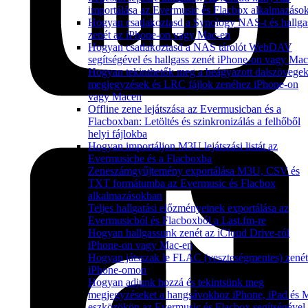
importálása az Evermusic és Flacbox alkalmazáso
Hogyan csatlakoztasd a Synology NAS-t és hallga
zenét az iPhone-on vagy Mac-en
Hogyan csatlakoztasd a NAS tárolót WebDAV
segítségével és hallgass zenét iPhone-on vagy Ma
Hogyan tekinthetők meg a beágyazott dalszövegek
megjegyzések és LRC fájlok zenéhez iPhone-on
vagy Macen
Offline zene lejátszása az Evermusicban és a
Flacboxban: Letöltés és szinkronizálás a felhőből
helyi fájlokba
Hogyan importáljon M3U lejátszási listát az
Evermusicbe és a Flacboxba
Zeneszámgyűjtemény exportálása M3U, CSV és
TXT formátumba az Evermusic és Flacbox
alkalmazásokban
Teljes hallgatási előzményeinek exportálása az
Evermusicból és Flacboxból a Last.fm-re
Hogyan hallgassunk zenét az iCloud Drive-ról
iPhone-on vagy Mac-en
Hogyan játsszak le FLAC (veszteségmentes) zenét
iPhone-omon
Hogyan adjunk hozzá és tekintsünk meg
megjegyzéseket a hangsávokhoz iPhone, iPad és 
eszközökön az Evermusic és Flacbox segítségével