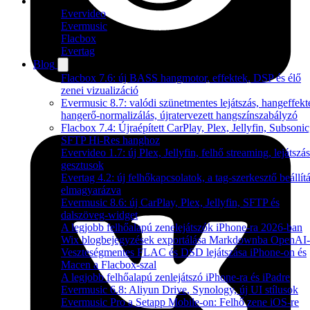
Termékek
Evervideo
Evermusic
Flacbox
Evertag
Blog
Flacbox 7.6: új BASS hangmotor, effektek, DSP és élő
zenei vizualizáció
Evermusic 8.7: valódi szünetmentes lejátszás, hangeffekt
hangerő-normalizálás, újratervezett hangszínszabályzó
Flacbox 7.4: Újraépített CarPlay, Plex, Jellyfin, Subsonic
SFTP Hi-Res hanghoz
Evervideo 1.7: új Plex, Jellyfin, felhő streaming, lejátszás
gesztusok
Evertag 4.2: új felhőkapcsolatok, a tag-szerkesztő beállítá
elmagyarázva
Evermusic 8.6: új CarPlay, Plex, Jellyfin, SFTP és
dalszöveg-widget
A legjobb felhőalapú zenelejátszók iPhone-ra 2026-ban
Wix blogbejegyzések exportálása Markdownba OpenAI-
Veszteségmentes FLAC és DSD lejátszása iPhone-on és
Macen a Flacbox-szal
A legjobb felhőalapú zenlejátszó iPhone-ra és iPadre
Evermusic 6.8: Aliyun Drive, Synology, új UI stílusok
Evermusic Pro a Setapp Mobile-on: Felhő zene iOS-re