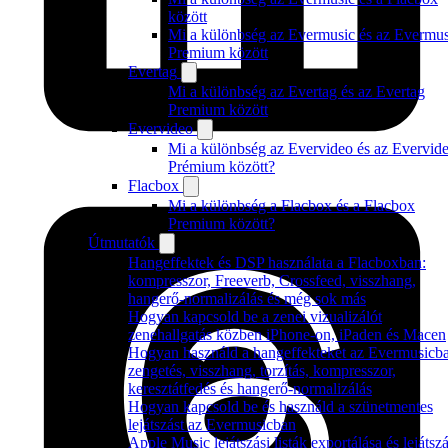
között
Mi a különbség az Evermusic és az Evermus
Premium között
Evertag
Mi a különbség az Evertag és az Evertag
Premium között
Evervideo
Mi a különbség az Evervideo és az Evervid
Prémium között?
Flacbox
Mi a különbség a Flacbox és a Flacbox
Premium között?
Útmutatók
Hangeffektek és DSP használata a Flacboxban:
kompresszor, Freeverb, Crossfeed, visszhang,
hangerő-normalizálás és még sok más
Hogyan kapcsold be a zenei vizualizálót
zenehallgatás közben iPhone-on, iPaden és Macen
Hogyan használd a hangeffekteket az Evermusicb
zengetés, visszhang, torzítás, kompresszor,
keresztátfedés és hangerő-normalizálás
Hogyan kapcsold be és használd a szünetmentes
lejátszást az Evermusicban
Apple Music lejátszási listák exportálása és lejátsz