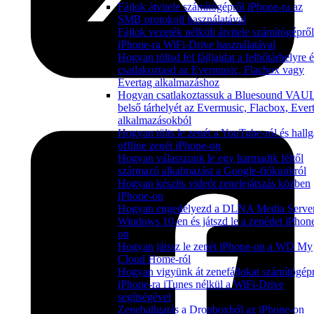
Fájlok átvitele számítógépről iPhone-ra az
SMB protokoll használatával
Fájlok vezeték nélküli átvitele számítógépről
iPhone-ra WiFi-Drive használatával
Hogyan töltsd fel fájljaidat a felhőtárhelyre 
csatlakoztasd az Evermusic, Flacbox vagy
Evertag alkalmazáshoz
Hogyan csatlakoztassuk a Bluesound VAU
belső tárhelyét az Evermusic, Flacbox, Ever
alkalmazásokból
Hogyan tölts le zenét a YouTube-ról és hallg
offline zenét iPhone-on
Hogyan válasszunk le egy harmadik féltől
származó alkalmazást a Google-fiókunkról
Hogyan készíts videót zenelejátszás közben
iPhone-on
Hogyan engedélyezd a DLNA Media Server
Windows 10-en és játszd le a zenédet iPhon
on
Hogyan játssz le zenét iPhone-on a WD My
Cloud Home-ról
Hogyan vigyünk át zenefájlokat számítógép
iPhone-ra iTunes nélkül a WiFi-Drive
segítségével
Zenehallgatás a Dropboxból az iPhone-on