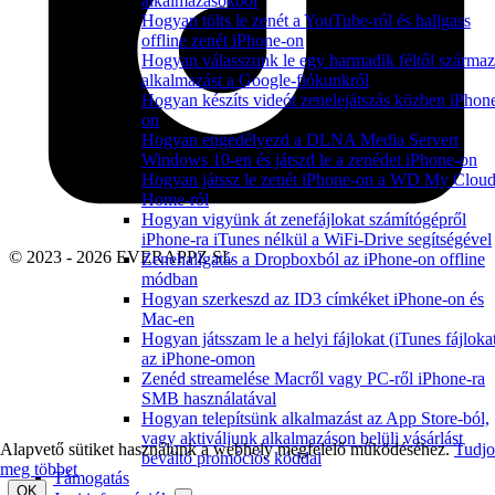
alkalmazásokból
Hogyan tölts le zenét a YouTube-ról és hallgass
offline zenét iPhone-on
Hogyan válasszunk le egy harmadik féltől szárma
alkalmazást a Google-fiókunkról
Hogyan készíts videót zenelejátszás közben iPhon
on
Hogyan engedélyezd a DLNA Media Servert
Windows 10-en és játszd le a zenédet iPhone-on
Hogyan játssz le zenét iPhone-on a WD My Clou
Home-ról
Hogyan vigyünk át zenefájlokat számítógépről
iPhone-ra iTunes nélkül a WiFi-Drive segítségével
© 2023 - 2026 EVERAPPZ SL
Zenehallgatás a Dropboxból az iPhone-on offline
módban
Hogyan szerkeszd az ID3 címkéket iPhone-on és
Mac-en
Hogyan játsszam le a helyi fájlokat (iTunes fájloka
az iPhone-omon
Zenéd streamelése Macről vagy PC-ről iPhone-ra
SMB használatával
Hogyan telepítsünk alkalmazást az App Store-ból,
vagy aktiváljunk alkalmazáson belüli vásárlást
Alapvető sütiket használunk a webhely megfelelő működéséhez.
Tudj
beváltó promóciós kóddal
meg többet
Támogatás
OK