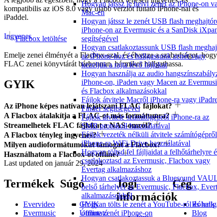
Hogyan játssz le helyi zenét az iPhone-on v
kompatibilis az iOS 8.0 vagy újabb verziót futtató iPhone-nal és
Mac-en
iPaddel.
Hogyan játssz le zenét USB flash meghajtór
iPhone-on az Evermusic és a SanDisk iXpa
Ingyenes
segítségével
Flacbox letöltése
Hogyan csatlakoztassunk USB flash meghaj
Emelje zenei élményét a Flacbox-szal, és élvezze a szabadságot, hogy
az iPhone-hoz és hallgassunk zenét vagy
FLAC zenei könyvtárát bárhonnan, bármikor hallgathassa.
kezeljük a rajta lévő fájlokat
Hogyan használja az audio hangszínszabály
iPhone-on, iPaden vagy Macen az Evermusi
GYIK
és Flacbox alkalmazásokkal
Fájlok átvitele Macről iPhone-ra vagy iPadr
Az iPhone képes natívan lejátszani FLAC fájlokat?
Finder segítségével
A Flacbox átalakítja a FLAC-ot más formátumra?
Fájlok átvitele számítógépről iPhone-ra az
Streamelhetek FLAC fájlokat a NAS-omról?
SMB protokoll használatával
Fájlok vezeték nélküli átvitele számítógépről
A Flacbox tényleg ingyenes?
iPhone-ra WiFi-Drive használatával
Milyen audioformátumokat támogat a Flacbox?
Hogyan töltsd fel fájljaidat a felhőtárhelyre 
Használhatom a Flacbox-ot offline?
csatlakoztasd az Evermusic, Flacbox vagy
Last updated on
január 29, 2024
Evertag alkalmazáshoz
Hogyan csatlakoztassuk a Bluesound VAU
Termékek
Súgó
Jogi
Cég
belső tárhelyét az Evermusic, Flacbox, Ever
információk
alkalmazásokból
Evervideo
GYIK
Rólunk
Hogyan tölts le zenét a YouTube-ról és hallg
Evermusic
Útmutató
Blog
offline zenét iPhone-on