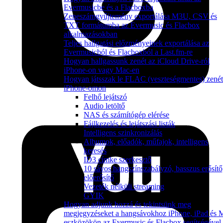
Evermusicbe és a Flacboxba
Zeneszámgyűjtemény exportálása M3U, CSV és
TXT formátumba az Evermusic és Flacbox
alkalmazásokban
Teljes hallgatási előzményeinek exportálása az
Evermusicból és Flacboxból a Last.fm-re
Hogyan hallgassunk zenét az iCloud Drive-ról
iPhone-on vagy Mac-en
Hogyan játsszak le FLAC (veszteségmentes) zenét
iPhone-omon
Felhő lejátszó
Audio letöltő
NAS és számítógép elérése
Fájlkezelés és lejátszási listák
Intelligens szinkronizálás
Albumok, előadók, műfajok, intelligens
keresés
ID3 címke szerkesztő
10 sávos hangszínszabályzó, basszus erősítő
előerősítő
Vezeték nélküli streaming
GYIK
Hogyan adjunk hozzá és tekintsünk meg
megjegyzéseket a hangsávokhoz iPhone, iPad és 
eszközökön az Evermusic és Flacbox segítségével