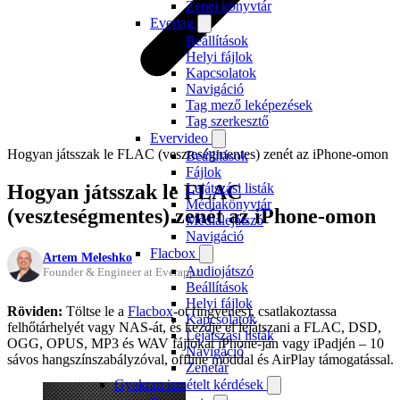
Zenei könyvtár
Evertag
Beállítások
Helyi fájlok
Kapcsolatok
Navigáció
Tag mező leképezések
Tag szerkesztő
Evervideo
Hogyan játsszak le FLAC (veszteségmentes) zenét az iPhone-omon
Beállítások
Fájlok
Hogyan játsszak le FLAC
Lejátszási listák
Médiakönyvtár
(veszteségmentes) zenét az iPhone-omon
Médialejátszó
Navigáció
Flacbox
Artem Meleshko
Audiojátszó
Founder & Engineer at Everappz
Beállítások
Helyi fájlok
Röviden:
Töltse le a
Flacbox
-ot (ingyenes), csatlakoztassa
Kapcsolatok
felhőtárhelyét vagy NAS-át, és kezdje el lejátszani a FLAC, DSD,
Lejátszási listák
OGG, OPUS, MP3 és WAV fájlokat iPhone-ján vagy iPadjén – 10
Navigáció
sávos hangszínszabályzóval, offline móddal és AirPlay támogatással.
Zenetár
Gyakran ismételt kérdések