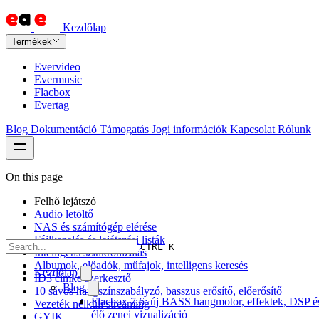
Kezdőlap
Termékek
Evervideo
Evermusic
Flacbox
Evertag
Blog
Dokumentáció
Támogatás
Jogi információk
Kapcsolat
Rólunk
On this page
Felhő lejátszó
Audio letöltő
NAS és számítógép elérése
Fájlkezelés és lejátszási listák
CTRL K
Intelligens szinkronizálás
Albumok, előadók, műfajok, intelligens keresés
Kezdőlap
ID3 címke szerkesztő
Blog
10 sávos hangszínszabályzó, basszus erősítő, előerősítő
Flacbox 7.6: új BASS hangmotor, effektek, DSP é
Vezeték nélküli streaming
élő zenei vizualizáció
GYIK