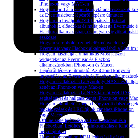
iPhone-on vagy MAC-en
Hogyan vidd át a zenei könyvtáradat eszközök köz
az Evermusicben: lépésről lépésre útmutató
Hogyan archiváljunk (ZIP) lejátszási listákat,
albumokat, előadókat és műfajokat az Evermusic é
Flacbox alkalmazásban, és hogyan vigyük át mási
eszközre
Hogyan scrobbold a zenei előzményeidet az
Evermusic vagy Flacbox alkalmazásból a Last.fm-
Hogyan használja a dinamikus Most játszott
widgeteket az Evermusic és Flacbox
alkalmazásokban iPhone-on és Macen
Lépésről lépésre útmutató: Az iCloud könyvtár
importálása az Evermusic és Flacbox alkalmazáso
Hogyan csatlakoztasd a Synology NAS-t és hallga
zenét az iPhone-on vagy Mac-en
Hogyan csatlakoztasd a NAS tárolót WebDAV
segítségével és hallgass zenét iPhone-on vagy Ma
Hogyan tekinthetők meg a beágyazott dalszövegek
megjegyzések és LRC fájlok zenéhez iPhone-on
vagy Macen
Offline zene lejátszása az Evermusicban és a
Flacboxban: Letöltés és szinkronizálás a felhőből
helyi fájlokba
Hogyan importáljon M3U lejátszási listát az