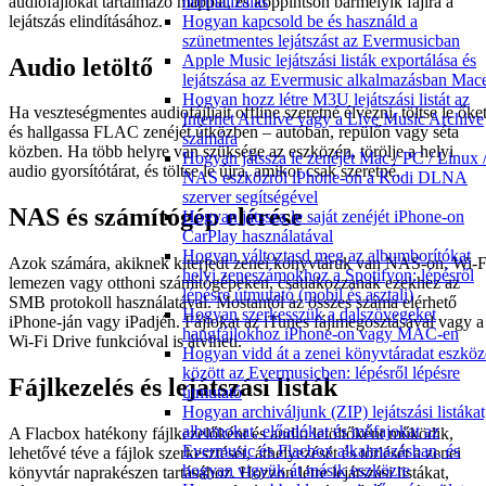
audiofájlokat tartalmazó mappát, és koppintson bármelyik fájlra a
normalizálás
lejátszás elindításához.
Hogyan kapcsold be és használd a
szünetmentes lejátszást az Evermusicban
Apple Music lejátszási listák exportálása és
Audio letöltő
lejátszása az Evermusic alkalmazásban Mac
Hogyan hozz létre M3U lejátszási listát az
Ha veszteségmentes audiofájljait offline szeretné élvezni, töltse le őket
Internet Archive vagy a Live Music Archive
és hallgassa FLAC zenéjét útközben – autóban, repülőn vagy séta
számára
közben. Ha több helyre van szüksége az eszközén, törölje a helyi
Hogyan játssza le zenéjét Mac / PC / Linux 
audio gyorsítótárat, és töltse le újra, amikor csak szeretné.
NAS eszközről iPhone-on a Kodi DLNA
szerver segítségével
NAS és számítógép elérése
Hogyan játssza le saját zenéjét iPhone-on
CarPlay használatával
Hogyan változtasd meg az albumborítókat
Azok számára, akiknek kiterjedt zenei könyvtáruk van NAS-on, Wi-F
helyi zeneszámokhoz a Spotifyon: lépésről
lemezen vagy otthoni számítógépeken, csatlakozzanak ezekhez az
lépésre útmutató (mobil és asztali)
SMB protokoll használatával. Mostantól az összes száma elérhető
Hogyan szerkesszük a dalszövegeket
iPhone-ján vagy iPadjén. Fájlokat az iTunes fájlmegosztásával vagy a
hangfájlokhoz iPhone-on vagy MAC-en
Wi-Fi Drive funkcióval is átviheti.
Hogyan vidd át a zenei könyvtáradat eszkö
között az Evermusicben: lépésről lépésre
Fájlkezelés és lejátszási listák
útmutató
Hogyan archiváljunk (ZIP) lejátszási listákat
albumokat, előadókat és műfajokat az
A Flacbox hatékony fájlkezelőként és audio letöltőként működik,
Evermusic és Flacbox alkalmazásban, és
lehetővé téve a fájlok szerkesztését, áthelyezését és törlését a zenei
hogyan vigyük át másik eszközre
könyvtár naprakészen tartásához. Hozzon létre lejátszási listákat,