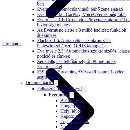
ben
Evermusic promóciós videó: felhő zenelejátszó
Evermusic 3.6: CarPlay, VoiceOver és még több
Evermusic 3.1: Crossfade, könyvtárszinkronizálás 
biztonsági mentés
Az Evermusic elérte a 3 millió letöltést: funkciók
áttekintése
Flacbox 1.6: Automatikus szinkronizálás,
Útmutatók
hangszínszabályzó, OPUS támogatás
Evermusic 2.3: Automatikus szinkronizálás, lejátsz
pozíció és címkék
Zenehallgatás felhőtárhelyről iPhone-on az
Evermusickel
iOS Audio Streaming AVAssetResourceLoader
segítségével
Dokumentáció
Felhasználói kézikönyv
Evermusic
Beállítások
Hanglejátszó
Helyi fájlok
Kapcsolatok
Lejátszási listák
Navigáció