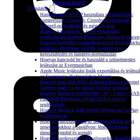
Premium között?
Útmutatók
Hangeffektek és DSP használata a Flacboxban:
kompresszor, Freeverb, Crossfeed, visszhang,
hangerő-normalizálás és még sok más
Hogyan kapcsold be a zenei vizualizálót
zenehallgatás közben iPhone-on, iPaden és Macen
Hogyan használd a hangeffekteket az Evermusicb
zengetés, visszhang, torzítás, kompresszor,
keresztátfedés és hangerő-normalizálás
Hogyan kapcsold be és használd a szünetmentes
lejátszást az Evermusicban
Apple Music lejátszási listák exportálása és lejátsz
az Evermusic alkalmazásban Macen
Hogyan hozz létre M3U lejátszási listát az Internet
Archive vagy a Live Music Archive számára
Hogyan játssza le zenéjét Mac / PC / Linux / NAS
eszközről iPhone-on a Kodi DLNA szerver
segítségével
Hogyan játssza le saját zenéjét iPhone-on CarPlay
használatával
Hogyan változtasd meg az albumborítókat helyi
zeneszámokhoz a Spotifyon: lépésről lépésre
útmutató (mobil és asztali)
Hogyan szerkesszük a dalszövegeket hangfájlokh