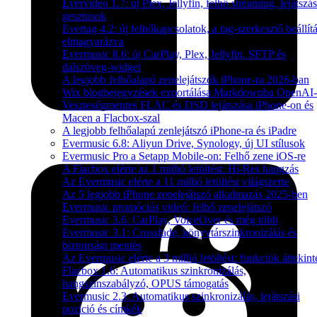
Evervideo 1.7: új Plex, Jellyfin, felhő streaming, lejátszás
gesztusok
Evertag 4.2: új felhőkapcsolatok, a tag-szerkesztő beállítá
elmagyarázva
Evermusic 8.6: új CarPlay, Plex, Jellyfin, SFTP és
dalszöveg-widget
A legjobb felhőalapú zenelejátszók iPhone-ra 2026-ban
Wix blogbejegyzések exportálása Markdownba OpenAI-
Veszteségmentes FLAC és DSD lejátszása iPhone-on és
Macen a Flacbox-szal
A legjobb felhőalapú zenlejátszó iPhone-ra és iPadre
Evermusic 6.8: Aliyun Drive, Synology, új UI stílusok
Evermusic Pro a Setapp Mobile-on: Felhő zene iOS-re
A Flacbox elérte az 1 millió letöltést: Hi-Res hangzás
Az Evermusic elérte a 11 millió letöltést világszerte
Az 5 legjobb iPhone zenelejátszó alkalmazás 2025-ben
Evermusic promóciós videó: felhő zenelejátszó
Evermusic 3.6: CarPlay, VoiceOver és még több
Evermusic 3.1: Crossfade, könyvtárszinkronizálás és
biztonsági mentés
Az Evermusic elérte a 3 millió letöltést: funkciók áttekint
Flacbox 1.6: Automatikus szinkronizálás,
hangszínszabályzó, OPUS támogatás
Evermusic 2.3: Automatikus szinkronizálás, lejátszási
pozíció és címkék