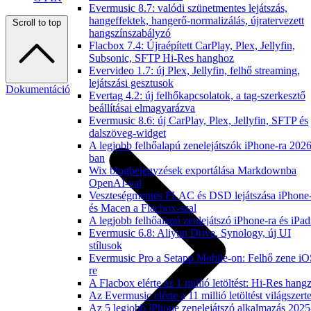
Evermusic 8.7: valódi szünetmentes lejátszás,
hangeffektek, hangerő-normalizálás, újratervezett
Scroll to top
hangszínszabályzó
Flacbox 7.4: Újraépített CarPlay, Plex, Jellyfin,
Subsonic, SFTP Hi-Res hanghoz
Evervideo 1.7: új Plex, Jellyfin, felhő streaming,
lejátszási gesztusok
Dokumentáció
Evertag 4.2: új felhőkapcsolatok, a tag-szerkesztő
beállításai elmagyarázva
Evermusic 8.6: új CarPlay, Plex, Jellyfin, SFTP és
dalszöveg-widget
A legjobb felhőalapú zenelejátszók iPhone-ra 2026
ban
Wix blogbejegyzések exportálása Markdownba
OpenAI-val
Veszteségmentes FLAC és DSD lejátszása iPhone
és Macen a Flacbox-szal
A legjobb felhőalapú zenlejátszó iPhone-ra és iPad
Evermusic 6.8: Aliyun Drive, Synology, új UI
stílusok
Evermusic Pro a Setapp Mobile-on: Felhő zene iO
re
A Flacbox elérte az 1 millió letöltést: Hi-Res hang
Az Evermusic elérte a 11 millió letöltést világszert
Az 5 legjobb iPhone zenelejátszó alkalmazás 2025