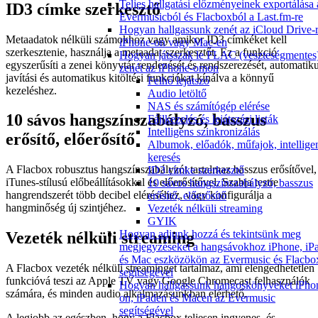
Teljes hallgatási előzményeinek exportálása 
ID3 címke szerkesztő
Evermusicból és Flacboxból a Last.fm-re
Hogyan hallgassunk zenét az iCloud Drive-r
Metaadatok nélküli számokhoz vagy amikor ID3 címkéket kell
iPhone-on vagy Mac-en
szerkesztenie, használja a metaadat-szerkesztőt. Ez a funkció
Hogyan játsszak le FLAC (veszteségmentes
egyszerűsíti a zenei könyvtár rendezését és rendszerezését, automatik
zenét az iPhone-omon
javítási és automatikus kitöltési funkciókat kínálva a könnyű
Felhő lejátszó
kezeléshez.
Audio letöltő
NAS és számítógép elérése
10 sávos hangszínszabályzó, basszus
Fájlkezelés és lejátszási listák
Intelligens szinkronizálás
erősítő, előerősítő
Albumok, előadók, műfajok, intellige
keresés
A Flacbox robusztus hangszínszabályzót tartalmaz basszus erősítővel,
ID3 címke szerkesztő
iTunes-stílusú előbeállításokkal és előerősítővel. Szabja testre
10 sávos hangszínszabályzó, basszus
hangrendszerét több decibel eléréséhez, vagy konfigurálja a
erősítő, előerősítő
hangminőség új szintjéhez.
Vezeték nélküli streaming
GYIK
Hogyan adjunk hozzá és tekintsünk meg
Vezeték nélküli streaming
megjegyzéseket a hangsávokhoz iPhone, iP
és Mac eszközökön az Evermusic és Flacbo
A Flacbox vezeték nélküli streaminget tartalmaz, ami elengedhetetlen
segítségével
funkcióvá teszi az Apple TV vagy Google Chromecast felhasználók
Hogyan hallgassunk hangoskönyveket iPho
számára, és minden audio alkalmazásunkban elérhető.
on, iPaden és Macen az Evermusic
segítségével
A legjobb az egészben, hogy a Flacbox teljesen ingyenes, és