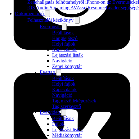
Zenehallgatás felhőtárhelyről iPhone-on az Evermusickel
iOS Audio Streaming AVAssetResourceLoader segítségé
Dokumentáció
Felhasználói kézikönyv
Evermusic
Beállítások
Hanglejátszó
Helyi fájlok
Kapcsolatok
Lejátszási listák
Navigáció
Zenei könyvtár
Evertag
Beállítások
Helyi fájlok
Kapcsolatok
Navigáció
Tag mező leképezések
Tag szerkesztő
Evervideo
Beállítások
Fájlok
Lejátszási listák
Médiakönyvtár