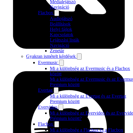
Médialejátszó
Navigáció
Flacbox
Audiojátszó
Beállítások
Helyi fájlok
Kapcsolatok
Lejátszási listák
Navigáció
Zenetár
Gyakran ismételt kérdések
Evermusic
Mi a különbség az Evermusic és a Flacbox
között
Mi a különbség az Evermusic és az Evermus
Premium között
Evertag
Mi a különbség az Evertag és az Evertag
Premium között
Evervideo
Mi a különbség az Evervideo és az Evervid
Prémium között?
Flacbox
Mi a különbség a Flacbox és a Flacbox