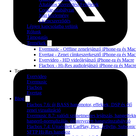
Általános Szerződési Feltételek
Cookie-szabályzat
Jogi közlemény
Licencszerződés
Lépjen kapcsolatba velünk
Rólunk
Támogatás
Termékek
Evermusic - Offline zenelejátszó iPhone-ra és Mac
Evertag - Zenei címkeszerkesztő iPhone-ra és Mac
Evervideo - HD videólejátszó iPhone-ra és Macre
Flacbox - Hi-Res audiolejátszó iPhone-ra és Macr
Termékek
Evervideo
Evermusic
Flacbox
Evertag
Blog
Flacbox 7.6: új BASS hangmotor, effektek, DSP és élő
zenei vizualizáció
Evermusic 8.7: valódi szünetmentes lejátszás, hangeffekt
hangerő-normalizálás, újratervezett hangszínszabályzó
Flacbox 7.4: Újraépített CarPlay, Plex, Jellyfin, Subsonic
SFTP Hi-Res hanghoz