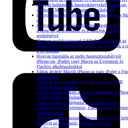
Hogyan hallgassunk hangoskönyveket iPhone-on,
iPaden és Macen az Evermusic segítségével
Hogyan játssz le helyi zenét az iPhone-on vagy M
en
Hogyan játssz le zenét USB flash meghajtóról
iPhone-on az Evermusic és a SanDisk iXpand
segítségével
Hogyan csatlakoztassunk USB flash meghajtót az
iPhone-hoz és hallgassunk zenét vagy kezeljük a ra
lévő fájlokat
Hogyan használja az audio hangszínszabályzót
iPhone-on, iPaden vagy Macen az Evermusic és
Flacbox alkalmazásokkal
Fájlok átvitele Macről iPhone-ra vagy iPadre a Fin
segítségével
Fájlok átvitele számítógépről iPhone-ra az SMB
protokoll használatával
Fájlok vezeték nélküli átvitele számítógépről iPho
ra WiFi-Drive használatával
Hogyan töltsd fel fájljaidat a felhőtárhelyre és
csatlakoztasd az Evermusic, Flacbox vagy Evertag
alkalmazáshoz
Hogyan csatlakoztassuk a Bluesound VAULT bel
tárhelyét az Evermusic, Flacbox, Evertag