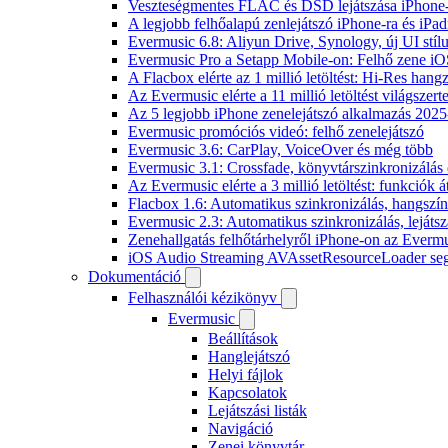
Veszteségmentes FLAC és DSD lejátszása iPhone-
A legjobb felhőalapú zenlejátszó iPhone-ra és iPad
Evermusic 6.8: Aliyun Drive, Synology, új UI stíl
Evermusic Pro a Setapp Mobile-on: Felhő zene iO
A Flacbox elérte az 1 millió letöltést: Hi-Res hang
Az Evermusic elérte a 11 millió letöltést világszert
Az 5 legjobb iPhone zenelejátszó alkalmazás 202
Evermusic promóciós videó: felhő zenelejátszó
Evermusic 3.6: CarPlay, VoiceOver és még több
Evermusic 3.1: Crossfade, könyvtárszinkronizálás 
Az Evermusic elérte a 3 millió letöltést: funkciók á
Flacbox 1.6: Automatikus szinkronizálás, hangsz
Evermusic 2.3: Automatikus szinkronizálás, lejátsz
Zenehallgatás felhőtárhelyről iPhone-on az Everm
iOS Audio Streaming AVAssetResourceLoader seg
Dokumentáció
Felhasználói kézikönyv
Evermusic
Beállítások
Hanglejátszó
Helyi fájlok
Kapcsolatok
Lejátszási listák
Navigáció
Zenei könyvtár