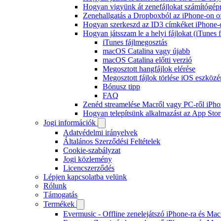
Hogyan vigyünk át zenefájlokat számítógépr
Zenehallgatás a Dropboxból az iPhone-on o
Hogyan szerkeszd az ID3 címkéket iPhone-
Hogyan játsszam le a helyi fájlokat (iTunes
iTunes fájlmegosztás
macOS Catalina vagy újabb
macOS Catalina előtti verzió
Megosztott hangfájlok elérése
Megosztott fájlok törlése iOS eszközé
Bónusz tipp
FAQ
Zenéd streamelése Macről vagy PC-ről iPho
Hogyan telepítsünk alkalmazást az App Store
Jogi információk
Adatvédelmi irányelvek
Általános Szerződési Feltételek
Cookie-szabályzat
Jogi közlemény
Licencszerződés
Lépjen kapcsolatba velünk
Rólunk
Támogatás
Termékek
Evermusic - Offline zenelejátszó iPhone-ra és Mac