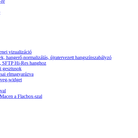
-re
e
nei vizualizáció
ek, hangerő-normalizálás, újratervezett hangszínszabályzó
nic, SFTP Hi-Res hanghoz
si gesztusok
tásai elmagyarázva
zöveg-widget
val
Macen a Flacbox-szal