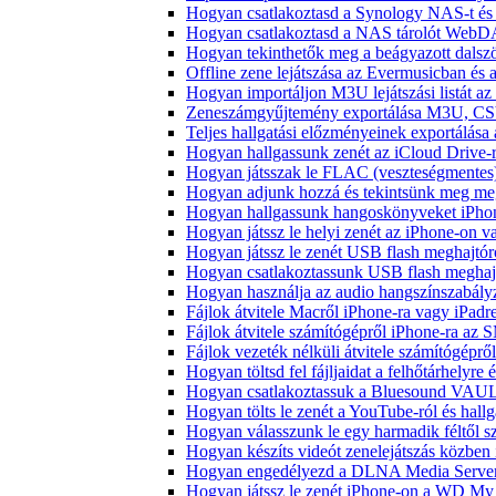
Hogyan csatlakoztasd a Synology NAS-t és 
Hogyan csatlakoztasd a NAS tárolót WebDA
Hogyan tekinthetők meg a beágyazott dals
Offline zene lejátszása az Evermusicban és a
Hogyan importáljon M3U lejátszási listát a
Zeneszámgyűjtemény exportálása M3U, CS
Teljes hallgatási előzményeinek exportálása
Hogyan hallgassunk zenét az iCloud Drive-
Hogyan játsszak le FLAC (veszteségmentes
Hogyan adjunk hozzá és tekintsünk meg meg
Hogyan hallgassunk hangoskönyveket iPhon
Hogyan játssz le helyi zenét az iPhone-on 
Hogyan játssz le zenét USB flash meghajtór
Hogyan csatlakoztassunk USB flash meghajtót
Hogyan használja az audio hangszínszabály
Fájlok átvitele Macről iPhone-ra vagy iPadre
Fájlok átvitele számítógépről iPhone-ra az 
Fájlok vezeték nélküli átvitele számítógéprő
Hogyan töltsd fel fájljaidat a felhőtárhelyr
Hogyan csatlakoztassuk a Bluesound VAULT 
Hogyan tölts le zenét a YouTube-ról és hallg
Hogyan válasszunk le egy harmadik féltől s
Hogyan készíts videót zenelejátszás közben
Hogyan engedélyezd a DLNA Media Servert 
Hogyan játssz le zenét iPhone-on a WD M