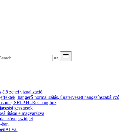
⌘
K
élő zenei vizualizáció
effektek, hangerő-normalizálás, újratervezett hangszínszabályzó
 Subsonic, SFTP Hi-Res hanghoz
ejátszási gesztusok
beállításai elmagyarázva
s dalszöveg-widget
6-ban
penAI-val