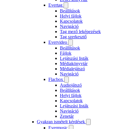
Evertag
Beállítások
Helyi fájlok
Kapcsolatok
Navigáció
Tag mező leképezések
Tag szerkesztő
Evervideo
Beállítások
Fájlok
Lejátszási listák
Médiakönyvtár
Médialejátszó
Navigáció
Flacbox
Audiojátszó
Beállítások
Helyi fájlok
Kapcsolatok
Lejátszási listák
Navigáció
Zenetár
Gyakran ismételt kérdések
Evermusic