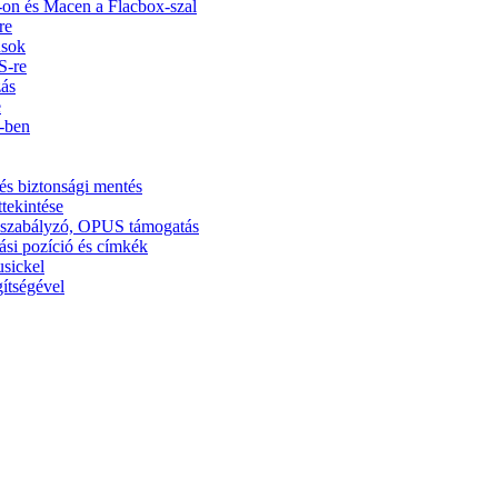
on és Macen a Flacbox-szal
re
usok
S-re
zás
e
5-ben
és biztonsági mentés
ttekintése
ínszabályzó, OPUS támogatás
ási pozíció és címkék
usickel
ítségével