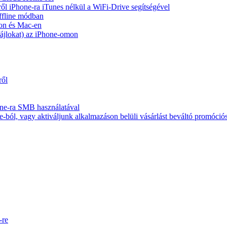
ől iPhone-ra iTunes nélkül a WiFi-Drive segítségével
ffline módban
on és Mac-en
 fájlokat) az iPhone-omon
ről
ne-ra SMB használatával
-ból, vagy aktiváljunk alkalmazáson belüli vásárlást beváltó promóció
-re