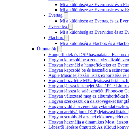
Mi a különbség az Evermusic és a Fla
Mi a különbség az Evermusic és az E
Evertag
Mi a különbség az Evertag és az Eve
Evervideo
Mi a különbség az Evervideo és az E
Flacbox
Mi a különbség a Flacbox és a Flacb
Útmutatók
Hangeffektek és DSP használata a Flacboxba
Hogyan kapcsold be a zenei vizualizálót ze
Hogyan használd a hangeffekteket az Evermus
Hogyan kapcsold be és használd a szünetmen
Apple Music lejátszási listák exportálása é
Hogyan hozz létre M3U lejátszási listát az 
Hogyan játssza le zenéjét Mac / PC / Linu
Hogyan játssza le saját zenéjét iPhone-on C
Hogyan változtasd meg az albumborítókat hel
Hogyan szerkesszük a dalszövegeket hang
Hogyan vidd át a zenei könyvtáradat eszköz
Hogyan archiváljunk (ZIP) lejátszási listák
Hogyan scrobbold a zenei előzményeidet az
Hogyan használja a dinamikus Most játszot
Lépésről lépésre útmutató: Az iCloud könyv