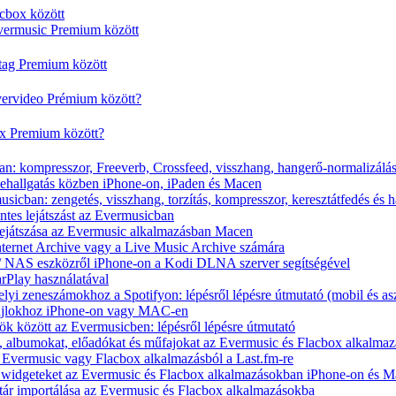
cbox között
vermusic Premium között
rtag Premium között
vervideo Prémium között?
ox Premium között?
n: kompresszor, Freeverb, Crossfeed, visszhang, hangerő-normalizálá
nehallgatás közben iPhone-on, iPaden és Macen
icban: zengetés, visszhang, torzítás, kompresszor, keresztátfedés és 
tes lejátszást az Evermusicban
s lejátszása az Evermusic alkalmazásban Macen
Internet Archive vagy a Live Music Archive számára
x / NAS eszközről iPhone-on a Kodi DLNA szerver segítségével
arPlay használatával
yi zeneszámokhoz a Spotifyon: lépésről lépésre útmutató (mobil és asz
fájlokhoz iPhone-on vagy MAC-en
ök között az Evermusicben: lépésről lépésre útmutató
at, albumokat, előadókat és műfajokat az Evermusic és Flacbox alkalma
 Evermusic vagy Flacbox alkalmazásból a Last.fm-re
t widgeteket az Evermusic és Flacbox alkalmazásokban iPhone-on és 
tár importálása az Evermusic és Flacbox alkalmazásokba