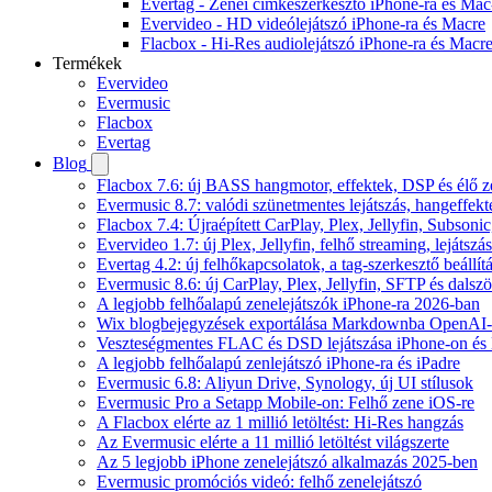
Evertag - Zenei címkeszerkesztő iPhone-ra és Mac
Evervideo - HD videólejátszó iPhone-ra és Macre
Flacbox - Hi-Res audiolejátszó iPhone-ra és Macr
Termékek
Evervideo
Evermusic
Flacbox
Evertag
Blog
Flacbox 7.6: új BASS hangmotor, effektek, DSP és élő ze
Evermusic 8.7: valódi szünetmentes lejátszás, hangeffekt
Flacbox 7.4: Újraépített CarPlay, Plex, Jellyfin, Subso
Evervideo 1.7: új Plex, Jellyfin, felhő streaming, lejátszá
Evertag 4.2: új felhőkapcsolatok, a tag-szerkesztő beállí
Evermusic 8.6: új CarPlay, Plex, Jellyfin, SFTP és dals
A legjobb felhőalapú zenelejátszók iPhone-ra 2026-ban
Wix blogbejegyzések exportálása Markdownba OpenAI-
Veszteségmentes FLAC és DSD lejátszása iPhone-on és 
A legjobb felhőalapú zenlejátszó iPhone-ra és iPadre
Evermusic 6.8: Aliyun Drive, Synology, új UI stílusok
Evermusic Pro a Setapp Mobile-on: Felhő zene iOS-re
A Flacbox elérte az 1 millió letöltést: Hi-Res hangzás
Az Evermusic elérte a 11 millió letöltést világszerte
Az 5 legjobb iPhone zenelejátszó alkalmazás 2025-ben
Evermusic promóciós videó: felhő zenelejátszó