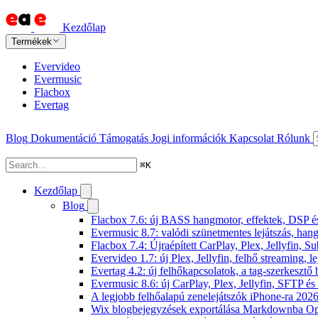
Kezdőlap
Termékek
Evervideo
Evermusic
Flacbox
Evertag
Blog
Dokumentáció
Támogatás
Jogi információk
Kapcsolat
Rólunk
⌘
K
Kezdőlap
Blog
Flacbox 7.6: új BASS hangmotor, effektek, DSP és 
Evermusic 8.7: valódi szünetmentes lejátszás, hang
Flacbox 7.4: Újraépített CarPlay, Plex, Jellyfin,
Evervideo 1.7: új Plex, Jellyfin, felhő streaming, l
Evertag 4.2: új felhőkapcsolatok, a tag-szerkesztő 
Evermusic 8.6: új CarPlay, Plex, Jellyfin, SFTP é
A legjobb felhőalapú zenelejátszók iPhone-ra 202
Wix blogbejegyzések exportálása Markdownba O