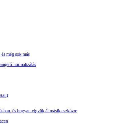
s és még sok más
hangerő-normalizálás
tali)
zásban, és hogyan vigyük át másik eszközre
Macen