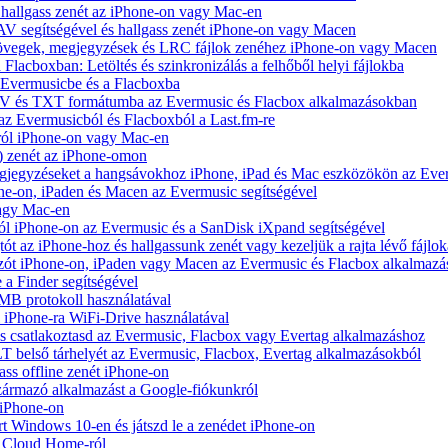
hallgass zenét az iPhone-on vagy Mac-en
V segítségével és hallgass zenét iPhone-on vagy Macen
zövegek, megjegyzések és LRC fájlok zenéhez iPhone-on vagy Macen
 Flacboxban: Letöltés és szinkronizálás a felhőből helyi fájlokba
z Evermusicbe és a Flacboxba
V és TXT formátumba az Evermusic és Flacbox alkalmazásokban
 az Evermusicból és Flacboxból a Last.fm-re
ról iPhone-on vagy Mac-en
) zenét az iPhone-omon
jegyzéseket a hangsávokhoz iPhone, iPad és Mac eszközökön az Ever
e-on, iPaden és Macen az Evermusic segítségével
vagy Mac-en
ól iPhone-on az Evermusic és a SanDisk iXpand segítségével
 az iPhone-hoz és hallgassunk zenét vagy kezeljük a rajta lévő fájlok
zót iPhone-on, iPaden vagy Macen az Evermusic és Flacbox alkalmazá
 a Finder segítségével
SMB protokoll használatával
l iPhone-ra WiFi-Drive használatával
e és csatlakoztasd az Evermusic, Flacbox vagy Evertag alkalmazáshoz
belső tárhelyét az Evermusic, Flacbox, Evertag alkalmazásokból
ass offline zenét iPhone-on
zármazó alkalmazást a Google-fiókunkról
 iPhone-on
Windows 10-en és játszd le a zenédet iPhone-on
y Cloud Home-ról