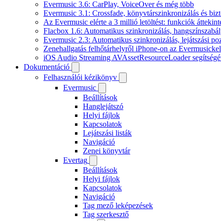
Evermusic 3.6: CarPlay, VoiceOver és még több
Evermusic 3.1: Crossfade, könyvtárszinkronizálás és biz
Az Evermusic elérte a 3 millió letöltést: funkciók áttekint
Flacbox 1.6: Automatikus szinkronizálás, hangszínszab
Evermusic 2.3: Automatikus szinkronizálás, lejátszási po
Zenehallgatás felhőtárhelyről iPhone-on az Evermusickel
iOS Audio Streaming AVAssetResourceLoader segítségé
Dokumentáció
Felhasználói kézikönyv
Evermusic
Beállítások
Hanglejátszó
Helyi fájlok
Kapcsolatok
Lejátszási listák
Navigáció
Zenei könyvtár
Evertag
Beállítások
Helyi fájlok
Kapcsolatok
Navigáció
Tag mező leképezések
Tag szerkesztő