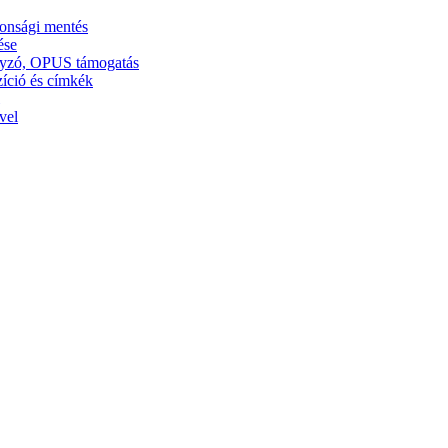
tonsági mentés
ése
ályzó, OPUS támogatás
zíció és címkék
vel