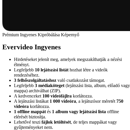
Prémium Ingyenes Kipróbálása Képernyő
Evervideo Ingyenes
Hirdetéseket jelenít meg, amelyek megszakíthatják a nézési
élményt.
Legfeljebb
10 lejátszási listát
hozhat létre a videók
rendezéséhez.
3 felhőszolgáltatáshoz
való csatlakozást támogat.
Legfeljebb
3 médiaköteget
(lejátszási lista, album, előadó vagy
mappa) archiválhat (ZIP).
A kedvenceket
100 videófájlra
korlátozza.
A lejátszási listákat
1 000 videóra
, a lejátszósor méretét
750
videóra
korlátozza.
1 offline mappát
és
1 album vagy lejátszási lista
offline
elérését biztosítja.
Lehetővé teszi
fájlok letöltését
, de teljes mappákat vagy
gyűjteményeket nem.