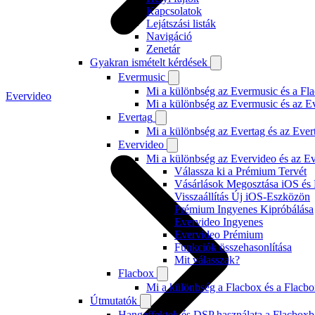
Kapcsolatok
Lejátszási listák
Navigáció
Zenetár
Gyakran ismételt kérdések
Evermusic
Mi a különbség az Evermusic és a Fla
Evervideo
Mi a különbség az Evermusic és az E
Evertag
Mi a különbség az Evertag és az Eve
Evervideo
Mi a különbség az Evervideo és az E
Válassza ki a Prémium Tervét
Vásárlások Megosztása iOS és
Visszaállítás Új iOS-Eszközön
Prémium Ingyenes Kipróbálása
Evervideo Ingyenes
Evervideo Prémium
Funkciók összehasonlítása
Mit válasszak?
Flacbox
Mi a különbség a Flacbox és a Flacb
Útmutatók
Hangeffektek és DSP használata a Flacboxba