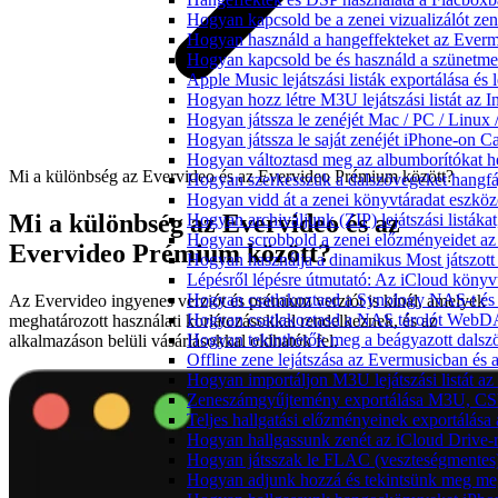
Hogyan kapcsold be a zenei vizualizálót ze
Hogyan használd a hangeffekteket az Evermus
Hogyan kapcsold be és használd a szünetmen
Apple Music lejátszási listák exportálása é
Hogyan hozz létre M3U lejátszási listát az 
Hogyan játssza le zenéjét Mac / PC / Linu
Hogyan játssza le saját zenéjét iPhone-on C
Hogyan változtasd meg az albumborítókat hel
Mi a különbség az Evervideo és az Evervideo Prémium között?
Hogyan szerkesszük a dalszövegeket hang
Hogyan vidd át a zenei könyvtáradat eszköz
Mi a különbség az Evervideo és az
Hogyan archiváljunk (ZIP) lejátszási listák
Hogyan scrobbold a zenei előzményeidet az
Evervideo Prémium között?
Hogyan használja a dinamikus Most játszot
Lépésről lépésre útmutató: Az iCloud könyv
Hogyan csatlakoztasd a Synology NAS-t és 
Az Evervideo ingyenes verziót és prémium verziót is kínál, amelyek
Hogyan csatlakoztasd a NAS tárolót WebDA
meghatározott használati korlátozásokkal rendelkeznek, és az
Hogyan tekinthetők meg a beágyazott dals
alkalmazáson belüli vásárlásokkal oldhatók fel.
Offline zene lejátszása az Evermusicban és a
Hogyan importáljon M3U lejátszási listát a
Zeneszámgyűjtemény exportálása M3U, CS
Teljes hallgatási előzményeinek exportálása
Hogyan hallgassunk zenét az iCloud Drive-
Hogyan játsszak le FLAC (veszteségmentes
Hogyan adjunk hozzá és tekintsünk meg meg