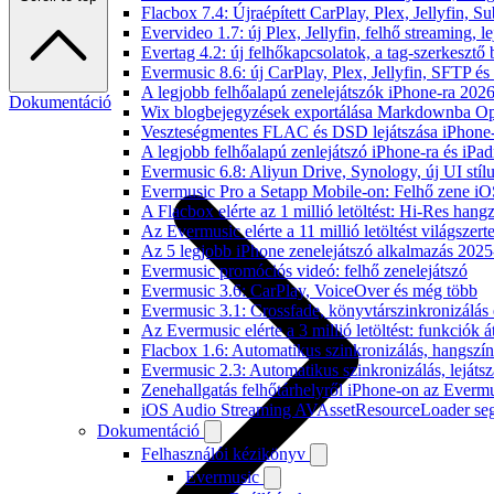
Flacbox 7.4: Újraépített CarPlay, Plex, Jellyfin,
Evervideo 1.7: új Plex, Jellyfin, felhő streaming, l
Evertag 4.2: új felhőkapcsolatok, a tag-szerkesztő 
Evermusic 8.6: új CarPlay, Plex, Jellyfin, SFTP é
A legjobb felhőalapú zenelejátszók iPhone-ra 202
Dokumentáció
Wix blogbejegyzések exportálása Markdownba O
Veszteségmentes FLAC és DSD lejátszása iPhone-
A legjobb felhőalapú zenlejátszó iPhone-ra és iPad
Evermusic 6.8: Aliyun Drive, Synology, új UI stíl
Evermusic Pro a Setapp Mobile-on: Felhő zene iO
A Flacbox elérte az 1 millió letöltést: Hi-Res hang
Az Evermusic elérte a 11 millió letöltést világszert
Az 5 legjobb iPhone zenelejátszó alkalmazás 202
Evermusic promóciós videó: felhő zenelejátszó
Evermusic 3.6: CarPlay, VoiceOver és még több
Evermusic 3.1: Crossfade, könyvtárszinkronizálás 
Az Evermusic elérte a 3 millió letöltést: funkciók á
Flacbox 1.6: Automatikus szinkronizálás, hangsz
Evermusic 2.3: Automatikus szinkronizálás, lejátsz
Zenehallgatás felhőtárhelyről iPhone-on az Everm
iOS Audio Streaming AVAssetResourceLoader seg
Dokumentáció
Felhasználói kézikönyv
Evermusic