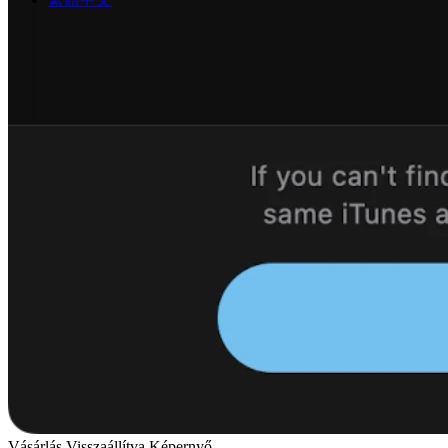
Vásárlás Visszaállítva Képernyő