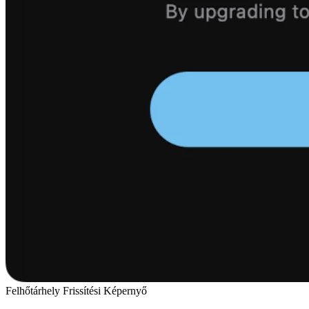
Felhőtárhely Frissítési Képernyő