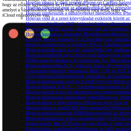
Hogyan játssza le saját zenéjét iPhone-on CarPlay haszná
hogy az eszköz ugyanahhoz az iTunes-fiókhoz van-e csatlakoztatva,
Hogyan változtasd meg az albumborítókat helyi zeneszámo
amelyet a vásárlásokhoz használt, és győződjön meg arról, hogy az
Hogyan szerkesszük a dalszövegeket hangfájlokhoz iP
iCloud engedélyezve van.
Hogyan vidd át a zenei könyvtáradat eszközök között az 
Hogyan archiváljunk (ZIP) lejátszási listákat, albumoka
Hogyan scrobbold a zenei előzményeidet az Evermusic v
Hogyan használja a dinamikus Most játszott widgeteket
Lépésről lépésre útmutató: Az iCloud könyvtár importál
Hogyan csatlakoztasd a Synology NAS-t és hallgass zen
Hogyan csatlakoztasd a NAS tárolót WebDAV segítségév
Hogyan tekinthetők meg a beágyazott dalszövegek, meg
Offline zene lejátszása az Evermusicban és a Flacboxban: 
Hogyan importáljon M3U lejátszási listát az Evermusicb
Zeneszámgyűjtemény exportálása M3U, CSV és TXT for
Teljes hallgatási előzményeinek exportálása az Evermusi
Hogyan hallgassunk zenét az iCloud Drive-ról iPhone-
Hogyan játsszak le FLAC (veszteségmentes) zenét az i
Hogyan adjunk hozzá és tekintsünk meg megjegyzéseket
Hogyan hallgassunk hangoskönyveket iPhone-on, iPaden
Hogyan játssz le helyi zenét az iPhone-on vagy Mac-en
Hogyan játssz le zenét USB flash meghajtóról iPhone-on
Hogyan csatlakoztassunk USB flash meghajtót az iPhone-h
Hogyan használja az audio hangszínszabályzót iPhone-o
Fájlok átvitele Macről iPhone-ra vagy iPadre a Finder se
Fájlok átvitele számítógépről iPhone-ra az SMB protokol