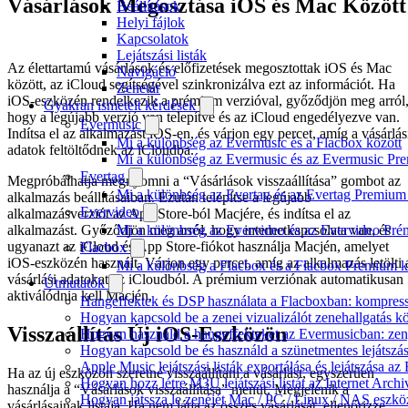
Vásárlások Megosztása iOS és Mac Között
Beállítások
Helyi fájlok
Kapcsolatok
Lejátszási listák
Az élettartamú vásárlások és előfizetések megosztottak iOS és Mac
Navigáció
között, az iCloud segítségével szinkronizálva ezt az információt. Ha
Zenetár
iOS-eszközén rendelkezik a prémium verzióval, győződjön meg arról
Gyakran ismételt kérdések
hogy a legújabb verzió van telepítve és az iCloud engedélyezve van.
Evermusic
Indítsa el az alkalmazást iOS-en, és várjon egy percet, amíg a vásárlás
Mi a különbség az Evermusic és a Flacbox között
adatok feltöltődnek az iCloudba.
Mi a különbség az Evermusic és az Evermusic Pr
Evertag
Megpróbálhatja megnyomni a “Vásárlások visszaállítása” gombot az
Mi a különbség az Evertag és az Evertag Premium
alkalmazás beállításaiban. Ezután telepítse a legújabb
Evervideo
alkalmazásverziót az App Store-ból Macjére, és indítsa el az
Mi a különbség az Evervideo és az Evervideo Pré
alkalmazást. Győződjön meg arról, hogy internetkapcsolata van, és
ugyanazt az iCloud és App Store-fiókot használja Macjén, amelyet
Flacbox
iOS-eszközén használt. Várjon egy percet, amíg az alkalmazás letölti 
Mi a különbség a Flacbox és a Flacbox Premium k
vásárlási adatokat az iCloudból. A prémium verziónak automatikusan
Útmutatók
aktiválódnia kell Macjén.
Hangeffektek és DSP használata a Flacboxban: kompressz
Hogyan kapcsold be a zenei vizualizálót zenehallgatás 
Visszaállítás Új iOS-Eszközön
Hogyan használd a hangeffekteket az Evermusicban: zenge
Hogyan kapcsold be és használd a szünetmentes lejátszá
Apple Music lejátszási listák exportálása és lejátszása
Ha az új eszközön szeretné visszaállítani a vásárlást, egyszerűen
Hogyan hozz létre M3U lejátszási listát az Internet Arc
használja a “Vásárlások visszaállítása” menüt. Megjelenik a
Hogyan játssza le zenéjét Mac / PC / Linux / NAS eszk
vásárlásainak listája. Ha nem látja az összes vásárlását, ellenőrizze,