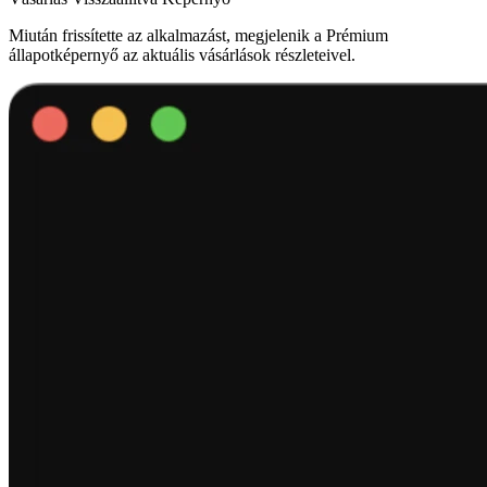
Miután frissítette az alkalmazást, megjelenik a Prémium
állapotképernyő az aktuális vásárlások részleteivel.