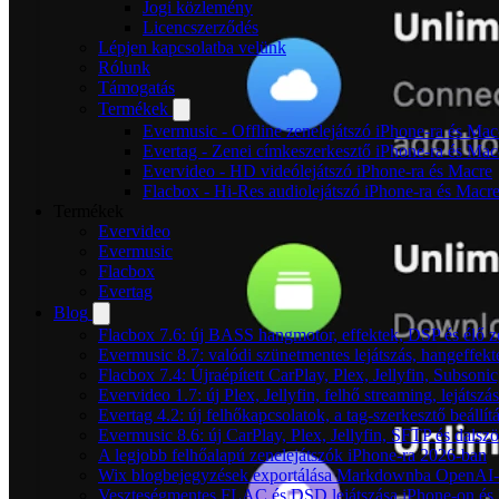
Jogi közlemény
Licencszerződés
Lépjen kapcsolatba velünk
Rólunk
Támogatás
Termékek
Evermusic - Offline zenelejátszó iPhone-ra és Mac
Evertag - Zenei címkeszerkesztő iPhone-ra és Mac
Evervideo - HD videólejátszó iPhone-ra és Macre
Flacbox - Hi-Res audiolejátszó iPhone-ra és Macr
Termékek
Evervideo
Evermusic
Flacbox
Evertag
Blog
Flacbox 7.6: új BASS hangmotor, effektek, DSP és élő ze
Evermusic 8.7: valódi szünetmentes lejátszás, hangeffekt
Flacbox 7.4: Újraépített CarPlay, Plex, Jellyfin, Subso
Evervideo 1.7: új Plex, Jellyfin, felhő streaming, lejátszá
Evertag 4.2: új felhőkapcsolatok, a tag-szerkesztő beállí
Evermusic 8.6: új CarPlay, Plex, Jellyfin, SFTP és dals
A legjobb felhőalapú zenelejátszók iPhone-ra 2026-ban
Wix blogbejegyzések exportálása Markdownba OpenAI-
Veszteségmentes FLAC és DSD lejátszása iPhone-on és 