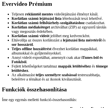
Evervideo Prémium
Teljesen
reklámtól mentes
videólejátszási élményt kínál.
Korlátlan számú lejátszási lista
létrehozását teszi lehetővé.
Korlátlan számú felhőtárhely-szolgáltatáshoz
csatlakozhat.
Korlátlan médiaköteget
archiválhat (ZIP) az egyszerű tárolás
vagy megosztás érdekében.
Korlátlan számú videót
jelölhet meg kedvencként.
Eltávolítja az összes korlátozást a
lejátszási lista méretéről
és
sor hosszáról
.
Teljes offline hozzáférést
élvezhet korlátlan mappákkal,
albumokkal és gyűjteményekkel.
Annyi videót exportálhat, amennyit csak akar
iTunes-ból és
Fotókból
.
Fejlett lehetőségeket tartalmaz
mappák letöltéséhez
és
tömege
letöltéshez
.
Az alkalmazást
teljes személyre szabással
testreszabhatja,
beleértve a témákat és az ikonok kiválasztását.
Funkciók összehasonlítása
Íme egy egymás melletti funkció-összehasonlítás: