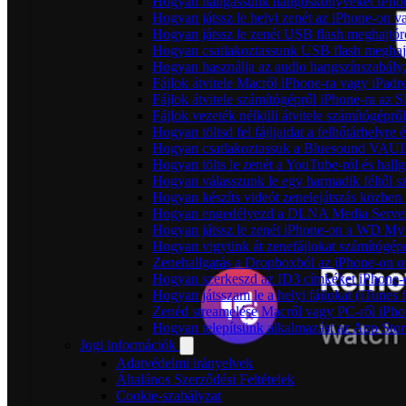
Hogyan hallgassunk hangoskönyveket iPhon
Hogyan játssz le helyi zenét az iPhone-on 
Hogyan játssz le zenét USB flash meghajtór
Hogyan csatlakoztassunk USB flash meghajtót
Hogyan használja az audio hangszínszabály
Fájlok átvitele Macről iPhone-ra vagy iPadre
Fájlok átvitele számítógépről iPhone-ra az 
Fájlok vezeték nélküli átvitele számítógéprő
Hogyan töltsd fel fájljaidat a felhőtárhelyr
Hogyan csatlakoztassuk a Bluesound VAULT 
Hogyan tölts le zenét a YouTube-ról és hallg
Hogyan válasszunk le egy harmadik féltől s
Hogyan készíts videót zenelejátszás közben
Hogyan engedélyezd a DLNA Media Servert 
Hogyan játssz le zenét iPhone-on a WD M
Hogyan vigyünk át zenefájlokat számítógépr
Zenehallgatás a Dropboxból az iPhone-on o
Hogyan szerkeszd az ID3 címkéket iPhone-
Hogyan játsszam le a helyi fájlokat (iTunes
Zenéd streamelése Macről vagy PC-ről iPho
Hogyan telepítsünk alkalmazást az App Store
Jogi információk
Adatvédelmi irányelvek
Általános Szerződési Feltételek
Cookie-szabályzat