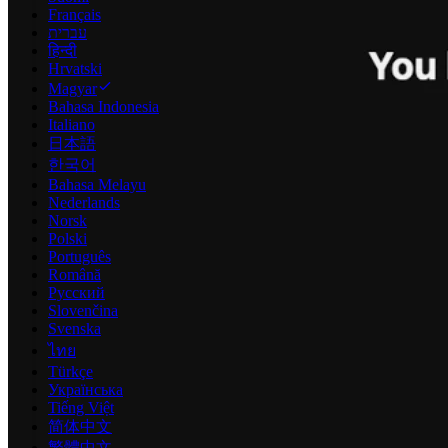
Français
עברית
हिन्दी
Hrvatski
Magyar
Bahasa Indonesia
Italiano
日本語
한국어
Bahasa Melayu
Nederlands
Norsk
Polski
Português
Română
Русский
Slovenčina
Svenska
ไทย
Türkçe
Українська
Tiếng Việt
简体中文
繁體中文