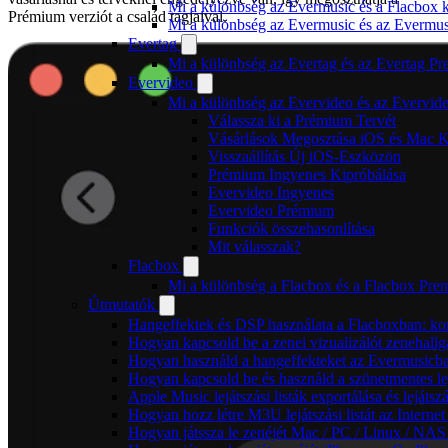
Mi a különbség az Evermusic és a Flacbox k
Prémium verziót a család tagjaival.
Mi a különbség az Evermusic és az Evermu
Evertag
Mi a különbség az Evertag és az Evertag P
Evervideo
Mi a különbség az Evervideo és az Evervid
Válassza ki a Prémium Tervét
Vásárlások Megosztása iOS és Mac K
Visszaállítás Új iOS-Eszközön
Prémium Ingyenes Kipróbálása
Evervideo Ingyenes
Evervideo Prémium
Funkciók összehasonlítása
Mit válasszak?
Flacbox
Mi a különbség a Flacbox és a Flacbox Pre
Útmutatók
Hangeffektek és DSP használata a Flacboxban: kom
Hogyan kapcsold be a zenei vizualizálót zenehall
Hogyan használd a hangeffekteket az Evermusicban:
Hogyan kapcsold be és használd a szünetmentes le
Apple Music lejátszási listák exportálása és lejá
Hogyan hozz létre M3U lejátszási listát az Intern
Hogyan játssza le zenéjét Mac / PC / Linux / NA