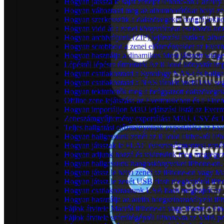
Hogyan játssza le saját zenéjét iPhone-on CarPlay 
Hogyan változtasd meg az albumborítókat helyi zen
Hogyan szerkesszük a dalszövegeket hangfájlok
Hogyan vidd át a zenei könyvtáradat eszközök köz
Hogyan archiváljunk (ZIP) lejátszási listákat, al
Hogyan scrobbold a zenei előzményeidet az Everm
Hogyan használja a dinamikus Most játszott widg
Lépésről lépésre útmutató: Az iCloud könyvtár im
Hogyan csatlakoztasd a Synology NAS-t és hallga
Hogyan csatlakoztasd a NAS tárolót WebDAV segí
Hogyan tekinthetők meg a beágyazott dalszövege
Offline zene lejátszása az Evermusicban és a Flacb
Hogyan importáljon M3U lejátszási listát az Ever
Zeneszámgyűjtemény exportálása M3U, CSV és T
Teljes hallgatási előzményeinek exportálása az Ev
Hogyan hallgassunk zenét az iCloud Drive-ról iP
Hogyan játsszak le FLAC (veszteségmentes) zené
Hogyan adjunk hozzá és tekintsünk meg megjegyzé
Hogyan hallgassunk hangoskönyveket iPhone-on, 
Hogyan játssz le helyi zenét az iPhone-on vagy M
Hogyan játssz le zenét USB flash meghajtóról iPh
Hogyan csatlakoztassunk USB flash meghajtót az iP
Hogyan használja az audio hangszínszabályzót iP
Fájlok átvitele Macről iPhone-ra vagy iPadre a Fin
Fájlok átvitele számítógépről iPhone-ra az SMB pr