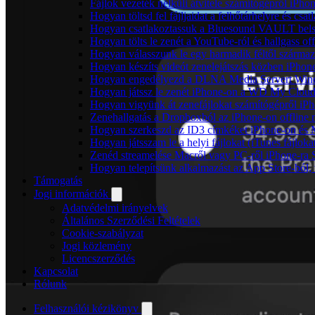
Fájlok vezeték nélküli átvitele számítógépről iPho
Hogyan töltsd fel fájljaidat a felhőtárhelyre és c
Hogyan csatlakoztassuk a Bluesound VAULT belső 
Hogyan tölts le zenét a YouTube-ról és hallgass of
Hogyan válasszunk le egy harmadik féltől származ
Hogyan készíts videót zenelejátszás közben iPhon
Hogyan engedélyezd a DLNA Media Servert Window
Hogyan játssz le zenét iPhone-on a WD My Clou
Hogyan vigyünk át zenefájlokat számítógépről iPh
Zenehallgatás a Dropboxból az iPhone-on offline
Hogyan szerkeszd az ID3 címkéket iPhone-on és
Hogyan játsszam le a helyi fájlokat (iTunes fájlok
Zenéd streamelése Macről vagy PC-ről iPhone-ra
Hogyan telepítsünk alkalmazást az App Store-ból, 
Támogatás
Jogi információk
Adatvédelmi irányelvek
Általános Szerződési Feltételek
Cookie-szabályzat
Jogi közlemény
Licencszerződés
Kapcsolat
Rólunk
Felhasználói kézikönyv