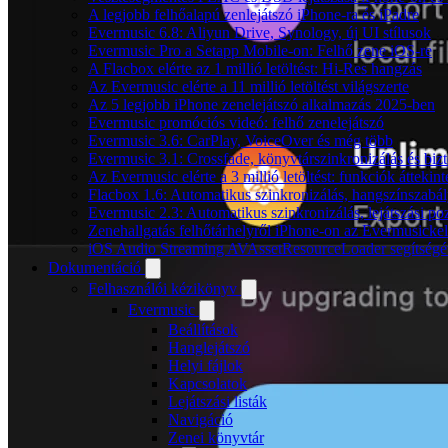
A legjobb felhőalapú zenlejátszó iPhone-ra és iPadre
Evermusic 6.8: Aliyun Drive, Synology, új UI stílusok
Evermusic Pro a Setapp Mobile-on: Felhő zene iOS-re
A Flacbox elérte az 1 millió letöltést: Hi-Res hangzás
Az Evermusic elérte a 11 millió letöltést világszerte
Az 5 legjobb iPhone zenelejátszó alkalmazás 2025-ben
Evermusic promóciós videó: felhő zenelejátszó
Evermusic 3.6: CarPlay, VoiceOver és még több
Evermusic 3.1: Crossfade, könyvtárszinkronizálás és biz
Az Evermusic elérte a 3 millió letöltést: funkciók áttekint
Flacbox 1.6: Automatikus szinkronizálás, hangszínszab
Evermusic 2.3: Automatikus szinkronizálás, lejátszási po
Zenehallgatás felhőtárhelyről iPhone-on az Evermusickel
iOS Audio Streaming AVAssetResourceLoader segítségé
Dokumentáció
Felhasználói kézikönyv
Evermusic
Beállítások
Hanglejátszó
Helyi fájlok
Kapcsolatok
Lejátszási listák
Navigáció
Zenei könyvtár