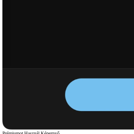
Prémiumot Használ Képernyő