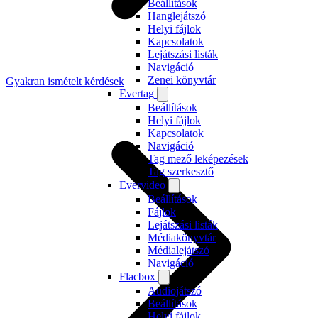
Beállítások
Hanglejátszó
Helyi fájlok
Kapcsolatok
Lejátszási listák
Navigáció
Zenei könyvtár
Gyakran ismételt kérdések
Evertag
Beállítások
Helyi fájlok
Kapcsolatok
Navigáció
Tag mező leképezések
Tag szerkesztő
Evervideo
Beállítások
Fájlok
Lejátszási listák
Médiakönyvtár
Médialejátszó
Navigáció
Flacbox
Audiojátszó
Beállítások
Helyi fájlok