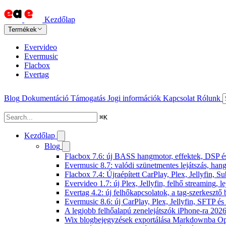
Kezdőlap
Termékek
Evervideo
Evermusic
Flacbox
Evertag
Blog
Dokumentáció
Támogatás
Jogi információk
Kapcsolat
Rólunk
⌘
K
Kezdőlap
Blog
Flacbox 7.6: új BASS hangmotor, effektek, DSP és 
Evermusic 8.7: valódi szünetmentes lejátszás, hang
Flacbox 7.4: Újraépített CarPlay, Plex, Jellyfin,
Evervideo 1.7: új Plex, Jellyfin, felhő streaming, l
Evertag 4.2: új felhőkapcsolatok, a tag-szerkesztő 
Evermusic 8.6: új CarPlay, Plex, Jellyfin, SFTP é
A legjobb felhőalapú zenelejátszók iPhone-ra 202
Wix blogbejegyzések exportálása Markdownba O