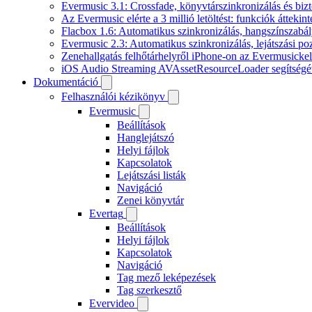
Evermusic 3.1: Crossfade, könyvtárszinkronizálás és biz
Az Evermusic elérte a 3 millió letöltést: funkciók áttekint
Flacbox 1.6: Automatikus szinkronizálás, hangszínszab
Evermusic 2.3: Automatikus szinkronizálás, lejátszási po
Zenehallgatás felhőtárhelyről iPhone-on az Evermusickel
iOS Audio Streaming AVAssetResourceLoader segítségé
Dokumentáció
Felhasználói kézikönyv
Evermusic
Beállítások
Hanglejátszó
Helyi fájlok
Kapcsolatok
Lejátszási listák
Navigáció
Zenei könyvtár
Evertag
Beállítások
Helyi fájlok
Kapcsolatok
Navigáció
Tag mező leképezések
Tag szerkesztő
Evervideo