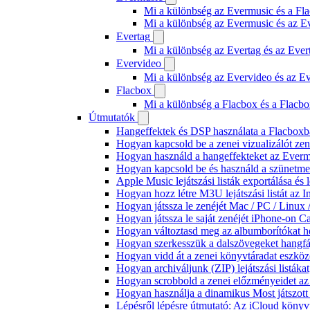
Mi a különbség az Evermusic és a Fla
Mi a különbség az Evermusic és az E
Evertag
Mi a különbség az Evertag és az Eve
Evervideo
Mi a különbség az Evervideo és az E
Flacbox
Mi a különbség a Flacbox és a Flacb
Útmutatók
Hangeffektek és DSP használata a Flacboxba
Hogyan kapcsold be a zenei vizualizálót ze
Hogyan használd a hangeffekteket az Evermus
Hogyan kapcsold be és használd a szünetmen
Apple Music lejátszási listák exportálása é
Hogyan hozz létre M3U lejátszási listát az 
Hogyan játssza le zenéjét Mac / PC / Linu
Hogyan játssza le saját zenéjét iPhone-on C
Hogyan változtasd meg az albumborítókat hel
Hogyan szerkesszük a dalszövegeket hang
Hogyan vidd át a zenei könyvtáradat eszköz
Hogyan archiváljunk (ZIP) lejátszási listák
Hogyan scrobbold a zenei előzményeidet az
Hogyan használja a dinamikus Most játszot
Lépésről lépésre útmutató: Az iCloud könyv