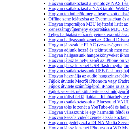
Hogyan csatlakoztasd a Synology NAS-t és 
Hogyan csatlakoztasd a NAS tárolót WebDA
Hogyan tekinthetők meg a beágyazott dals
Offline zene lejátszása az Evermusicban és a
Hogyan importáljon M3U lejátszási listát a
Zeneszámgyűjtemény exportálása M3U, CS
Teljes hallgatási előzményeinek exportálása
Hogyan hallgassunk zenét az iCloud Drive-
Hogyan játsszak le FLAC (veszteségmentes
Hogyan adjunk hozzá és tekintsünk meg meg
Hogyan hallgassunk hangoskönyveket iPhon
Hogyan játssz le helyi zenét az iPhone-on 
Hogyan játssz le zenét USB flash meghajtór
Hogyan csatlakoztassunk USB flash meghajtót
Hogyan használja az audio hangszínszabály
Fájlok átvitele Macről iPhone-ra vagy iPadre
Fájlok átvitele számítógépről iPhone-ra az 
Fájlok vezeték nélküli átvitele számítógéprő
Hogyan töltsd fel fájljaidat a felhőtárhelyr
Hogyan csatlakoztassuk a Bluesound VAULT 
Hogyan tölts le zenét a YouTube-ról és hallg
Hogyan válasszunk le egy harmadik féltől s
Hogyan készíts videót zenelejátszás közben
Hogyan engedélyezd a DLNA Media Servert 
Hogyan játssz le zenét iPhone-on a WD M