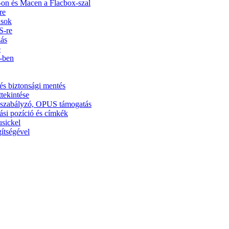
on és Macen a Flacbox-szal
re
usok
S-re
zás
e
5-ben
és biztonsági mentés
ttekintése
ínszabályzó, OPUS támogatás
ási pozíció és címkék
usickel
ítségével