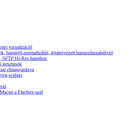
e
nei vizualizáció
ek, hangerő-normalizálás, újratervezett hangszínszabályzó
nic, SFTP Hi-Res hanghoz
si gesztusok
tásai elmagyarázva
zöveg-widget
val
Macen a Flacbox-szal