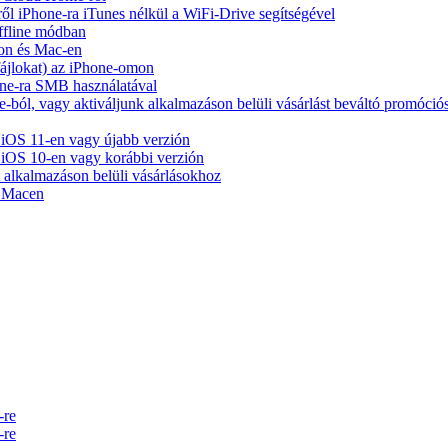
ől iPhone-ra iTunes nélkül a WiFi-Drive segítségével
ffline módban
on és Mac-en
 fájlokat) az iPhone-omon
ne-ra SMB használatával
-ból, vagy aktiváljunk alkalmazáson belüli vásárlást beváltó promóció
iOS 11-en vagy újabb verzión
iOS 10-en vagy korábbi verzión
alkalmazáson belüli vásárlásokhoz
t Macen
-re
-re