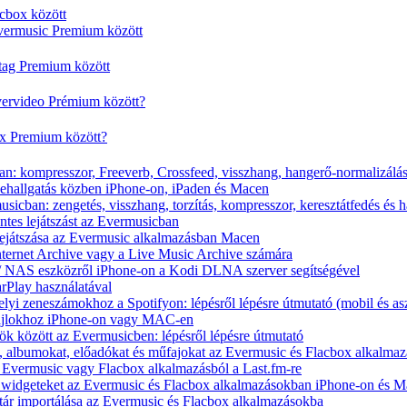
cbox között
vermusic Premium között
rtag Premium között
vervideo Prémium között?
ox Premium között?
n: kompresszor, Freeverb, Crossfeed, visszhang, hangerő-normalizálá
nehallgatás közben iPhone-on, iPaden és Macen
icban: zengetés, visszhang, torzítás, kompresszor, keresztátfedés és 
tes lejátszást az Evermusicban
s lejátszása az Evermusic alkalmazásban Macen
Internet Archive vagy a Live Music Archive számára
x / NAS eszközről iPhone-on a Kodi DLNA szerver segítségével
arPlay használatával
yi zeneszámokhoz a Spotifyon: lépésről lépésre útmutató (mobil és asz
fájlokhoz iPhone-on vagy MAC-en
ök között az Evermusicben: lépésről lépésre útmutató
at, albumokat, előadókat és műfajokat az Evermusic és Flacbox alkalma
 Evermusic vagy Flacbox alkalmazásból a Last.fm-re
t widgeteket az Evermusic és Flacbox alkalmazásokban iPhone-on és 
tár importálása az Evermusic és Flacbox alkalmazásokba