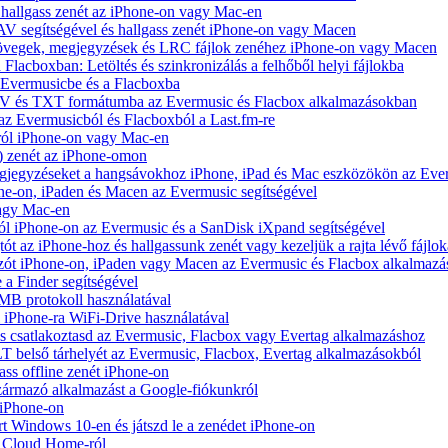
hallgass zenét az iPhone-on vagy Mac-en
V segítségével és hallgass zenét iPhone-on vagy Macen
zövegek, megjegyzések és LRC fájlok zenéhez iPhone-on vagy Macen
 Flacboxban: Letöltés és szinkronizálás a felhőből helyi fájlokba
z Evermusicbe és a Flacboxba
V és TXT formátumba az Evermusic és Flacbox alkalmazásokban
 az Evermusicból és Flacboxból a Last.fm-re
ról iPhone-on vagy Mac-en
) zenét az iPhone-omon
jegyzéseket a hangsávokhoz iPhone, iPad és Mac eszközökön az Ever
e-on, iPaden és Macen az Evermusic segítségével
vagy Mac-en
ól iPhone-on az Evermusic és a SanDisk iXpand segítségével
 az iPhone-hoz és hallgassunk zenét vagy kezeljük a rajta lévő fájlok
zót iPhone-on, iPaden vagy Macen az Evermusic és Flacbox alkalmazá
 a Finder segítségével
SMB protokoll használatával
l iPhone-ra WiFi-Drive használatával
e és csatlakoztasd az Evermusic, Flacbox vagy Evertag alkalmazáshoz
belső tárhelyét az Evermusic, Flacbox, Evertag alkalmazásokból
ass offline zenét iPhone-on
zármazó alkalmazást a Google-fiókunkról
 iPhone-on
Windows 10-en és játszd le a zenédet iPhone-on
y Cloud Home-ról