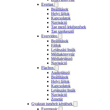
Evertag
Beállítások
Helyi fájlok
Kapcsolatok
Navigáció
Tag mező leképezések
Tag szerkesztő
Evervideo
Beállítások
Fájlok
Lejátszási listák
Médiakönyvtár
Médialejátszó
Navigáció
Flacbox
Audiojátszó
Beállítások
Helyi fájlok
Kapcsolatok
Lejátszási listák
Navigáció
Zenetár
Gyakran ismételt kérdések
Evermusic