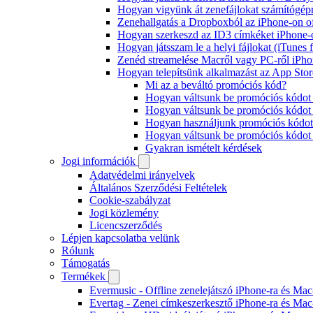
Hogyan vigyünk át zenefájlokat számítógépr
Zenehallgatás a Dropboxból az iPhone-on o
Hogyan szerkeszd az ID3 címkéket iPhone-
Hogyan játsszam le a helyi fájlokat (iTunes
Zenéd streamelése Macről vagy PC-ről iPho
Hogyan telepítsünk alkalmazást az App Store
Mi az a beváltó promóciós kód?
Hogyan váltsunk be promóciós kódot 
Hogyan váltsunk be promóciós kódot 
Hogyan használjunk promóciós kódot 
Hogyan váltsunk be promóciós kódo
Gyakran ismételt kérdések
Jogi információk
Adatvédelmi irányelvek
Általános Szerződési Feltételek
Cookie-szabályzat
Jogi közlemény
Licencszerződés
Lépjen kapcsolatba velünk
Rólunk
Támogatás
Termékek
Evermusic - Offline zenelejátszó iPhone-ra és Mac
Evertag - Zenei címkeszerkesztő iPhone-ra és Mac