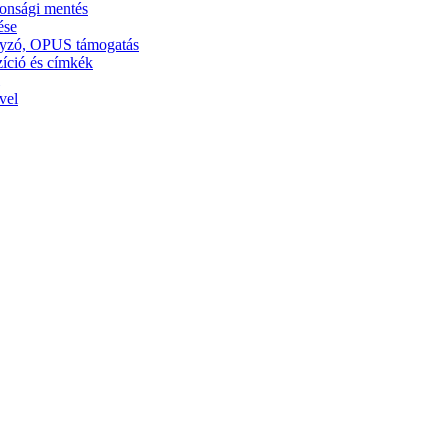
tonsági mentés
ése
ályzó, OPUS támogatás
zíció és címkék
vel