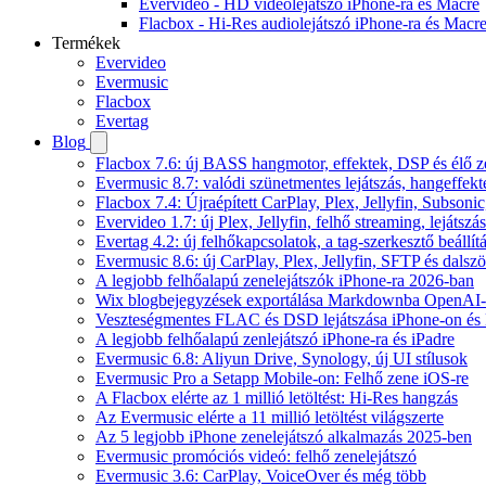
Evervideo - HD videólejátszó iPhone-ra és Macre
Flacbox - Hi-Res audiolejátszó iPhone-ra és Macr
Termékek
Evervideo
Evermusic
Flacbox
Evertag
Blog
Flacbox 7.6: új BASS hangmotor, effektek, DSP és élő ze
Evermusic 8.7: valódi szünetmentes lejátszás, hangeffekt
Flacbox 7.4: Újraépített CarPlay, Plex, Jellyfin, Subso
Evervideo 1.7: új Plex, Jellyfin, felhő streaming, lejátszá
Evertag 4.2: új felhőkapcsolatok, a tag-szerkesztő beállí
Evermusic 8.6: új CarPlay, Plex, Jellyfin, SFTP és dals
A legjobb felhőalapú zenelejátszók iPhone-ra 2026-ban
Wix blogbejegyzések exportálása Markdownba OpenAI-
Veszteségmentes FLAC és DSD lejátszása iPhone-on és 
A legjobb felhőalapú zenlejátszó iPhone-ra és iPadre
Evermusic 6.8: Aliyun Drive, Synology, új UI stílusok
Evermusic Pro a Setapp Mobile-on: Felhő zene iOS-re
A Flacbox elérte az 1 millió letöltést: Hi-Res hangzás
Az Evermusic elérte a 11 millió letöltést világszerte
Az 5 legjobb iPhone zenelejátszó alkalmazás 2025-ben
Evermusic promóciós videó: felhő zenelejátszó
Evermusic 3.6: CarPlay, VoiceOver és még több