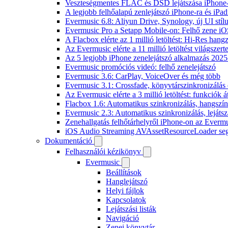
Veszteségmentes FLAC és DSD lejátszása iPhone-
A legjobb felhőalapú zenlejátszó iPhone-ra és iPad
Evermusic 6.8: Aliyun Drive, Synology, új UI stíl
Evermusic Pro a Setapp Mobile-on: Felhő zene iO
A Flacbox elérte az 1 millió letöltést: Hi-Res hang
Az Evermusic elérte a 11 millió letöltést világszert
Az 5 legjobb iPhone zenelejátszó alkalmazás 202
Evermusic promóciós videó: felhő zenelejátszó
Evermusic 3.6: CarPlay, VoiceOver és még több
Evermusic 3.1: Crossfade, könyvtárszinkronizálás 
Az Evermusic elérte a 3 millió letöltést: funkciók á
Flacbox 1.6: Automatikus szinkronizálás, hangsz
Evermusic 2.3: Automatikus szinkronizálás, lejátsz
Zenehallgatás felhőtárhelyről iPhone-on az Everm
iOS Audio Streaming AVAssetResourceLoader seg
Dokumentáció
Felhasználói kézikönyv
Evermusic
Beállítások
Hanglejátszó
Helyi fájlok
Kapcsolatok
Lejátszási listák
Navigáció
Zenei könyvtár