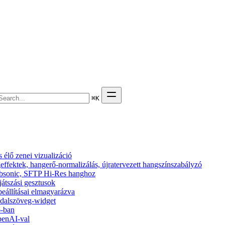
⌘
K
élő zenei vizualizáció
effektek, hangerő-normalizálás, újratervezett hangszínszabályzó
 Subsonic, SFTP Hi-Res hanghoz
ejátszási gesztusok
beállításai elmagyarázva
s dalszöveg-widget
6-ban
penAI-val