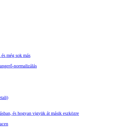
s és még sok más
hangerő-normalizálás
tali)
zásban, és hogyan vigyük át másik eszközre
Macen