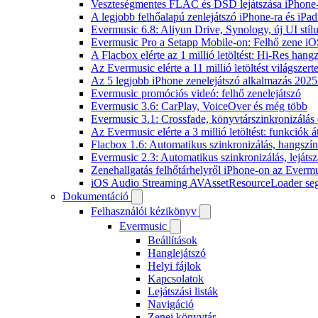
Veszteségmentes FLAC és DSD lejátszása iPhone-
A legjobb felhőalapú zenlejátszó iPhone-ra és iPad
Evermusic 6.8: Aliyun Drive, Synology, új UI stíl
Evermusic Pro a Setapp Mobile-on: Felhő zene iO
A Flacbox elérte az 1 millió letöltést: Hi-Res hang
Az Evermusic elérte a 11 millió letöltést világszert
Az 5 legjobb iPhone zenelejátszó alkalmazás 202
Evermusic promóciós videó: felhő zenelejátszó
Evermusic 3.6: CarPlay, VoiceOver és még több
Evermusic 3.1: Crossfade, könyvtárszinkronizálás 
Az Evermusic elérte a 3 millió letöltést: funkciók á
Flacbox 1.6: Automatikus szinkronizálás, hangsz
Evermusic 2.3: Automatikus szinkronizálás, lejátsz
Zenehallgatás felhőtárhelyről iPhone-on az Everm
iOS Audio Streaming AVAssetResourceLoader seg
Dokumentáció
Felhasználói kézikönyv
Evermusic
Beállítások
Hanglejátszó
Helyi fájlok
Kapcsolatok
Lejátszási listák
Navigáció
Zenei könyvtár