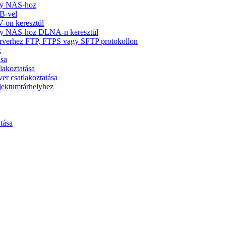
agy NAS-hoz
B-vel
on keresztül
agy NAS-hoz DLNA-n keresztül
rverhez FTP, FTPS vagy SFTP protokollon
z
ása
lakoztatása
er csatlakoztatása
jektumtárhelyhez
tása