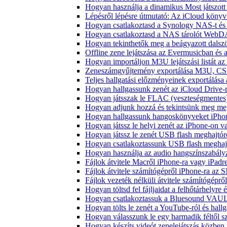
Hogyan használja a dinamikus Most játszot
Lépésről lépésre útmutató: Az iCloud könyv
Hogyan csatlakoztasd a Synology NAS-t és 
Hogyan csatlakoztasd a NAS tárolót WebDA
Hogyan tekinthetők meg a beágyazott dals
Offline zene lejátszása az Evermusicban és a
Hogyan importáljon M3U lejátszási listát a
Zeneszámgyűjtemény exportálása M3U, CS
Teljes hallgatási előzményeinek exportálása
Hogyan hallgassunk zenét az iCloud Drive-
Hogyan játsszak le FLAC (veszteségmentes
Hogyan adjunk hozzá és tekintsünk meg meg
Hogyan hallgassunk hangoskönyveket iPhon
Hogyan játssz le helyi zenét az iPhone-on 
Hogyan játssz le zenét USB flash meghajtór
Hogyan csatlakoztassunk USB flash meghajtót
Hogyan használja az audio hangszínszabály
Fájlok átvitele Macről iPhone-ra vagy iPadre
Fájlok átvitele számítógépről iPhone-ra az 
Fájlok vezeték nélküli átvitele számítógéprő
Hogyan töltsd fel fájljaidat a felhőtárhelyr
Hogyan csatlakoztassuk a Bluesound VAULT 
Hogyan tölts le zenét a YouTube-ról és hallg
Hogyan válasszunk le egy harmadik féltől s
Hogyan készíts videót zenelejátszás közben