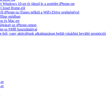
Windows 10-en és játszd le a zenédet iPhone-on
y Cloud Home-ról
ől iPhone-ra iTunes nélkül a WiFi-Drive segítségével
ffline módban
on és Mac-en
 fájlokat) az iPhone-omon
ne-ra SMB használatával
-ból, vagy aktiváljunk alkalmazáson belüli vásárlást beváltó promóció
-re
-re
e