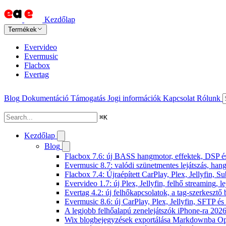
Kezdőlap
Termékek
Evervideo
Evermusic
Flacbox
Evertag
Blog
Dokumentáció
Támogatás
Jogi információk
Kapcsolat
Rólunk
⌘
K
Kezdőlap
Blog
Flacbox 7.6: új BASS hangmotor, effektek, DSP és 
Evermusic 8.7: valódi szünetmentes lejátszás, hang
Flacbox 7.4: Újraépített CarPlay, Plex, Jellyfin,
Evervideo 1.7: új Plex, Jellyfin, felhő streaming, l
Evertag 4.2: új felhőkapcsolatok, a tag-szerkesztő 
Evermusic 8.6: új CarPlay, Plex, Jellyfin, SFTP é
A legjobb felhőalapú zenelejátszók iPhone-ra 202
Wix blogbejegyzések exportálása Markdownba O