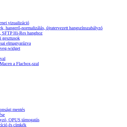
nei vizualizáció
ek, hangerő-normalizálás, újratervezett hangszínszabályzó
nic, SFTP Hi-Res hanghoz
si gesztusok
tásai elmagyarázva
zöveg-widget
val
Macen a Flacbox-szal
tonsági mentés
ése
ályzó, OPUS támogatás
zíció és címkék