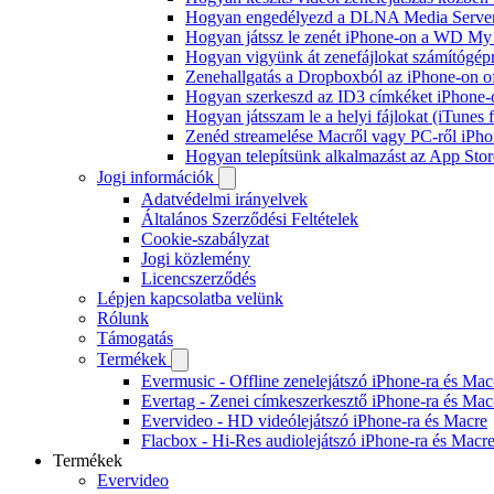
Hogyan engedélyezd a DLNA Media Servert 
Hogyan játssz le zenét iPhone-on a WD M
Hogyan vigyünk át zenefájlokat számítógépr
Zenehallgatás a Dropboxból az iPhone-on o
Hogyan szerkeszd az ID3 címkéket iPhone-
Hogyan játsszam le a helyi fájlokat (iTunes
Zenéd streamelése Macről vagy PC-ről iPho
Hogyan telepítsünk alkalmazást az App Store
Jogi információk
Adatvédelmi irányelvek
Általános Szerződési Feltételek
Cookie-szabályzat
Jogi közlemény
Licencszerződés
Lépjen kapcsolatba velünk
Rólunk
Támogatás
Termékek
Evermusic - Offline zenelejátszó iPhone-ra és Mac
Evertag - Zenei címkeszerkesztő iPhone-ra és Mac
Evervideo - HD videólejátszó iPhone-ra és Macre
Flacbox - Hi-Res audiolejátszó iPhone-ra és Macr
Termékek
Evervideo