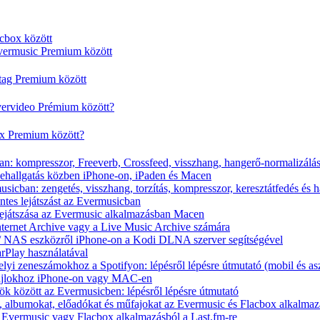
cbox között
vermusic Premium között
rtag Premium között
vervideo Prémium között?
ox Premium között?
n: kompresszor, Freeverb, Crossfeed, visszhang, hangerő-normalizálá
nehallgatás közben iPhone-on, iPaden és Macen
icban: zengetés, visszhang, torzítás, kompresszor, keresztátfedés és 
tes lejátszást az Evermusicban
s lejátszása az Evermusic alkalmazásban Macen
Internet Archive vagy a Live Music Archive számára
x / NAS eszközről iPhone-on a Kodi DLNA szerver segítségével
arPlay használatával
yi zeneszámokhoz a Spotifyon: lépésről lépésre útmutató (mobil és asz
fájlokhoz iPhone-on vagy MAC-en
ök között az Evermusicben: lépésről lépésre útmutató
at, albumokat, előadókat és műfajokat az Evermusic és Flacbox alkalma
 Evermusic vagy Flacbox alkalmazásból a Last.fm-re