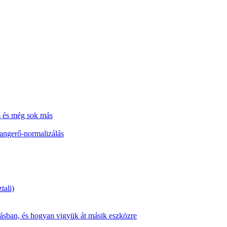
s és még sok más
hangerő-normalizálás
tali)
zásban, és hogyan vigyük át másik eszközre