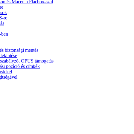
on és Macen a Flacbox-szal
re
usok
S-re
zás
e
5-ben
és biztonsági mentés
ttekintése
ínszabályzó, OPUS támogatás
ási pozíció és címkék
usickel
ítségével