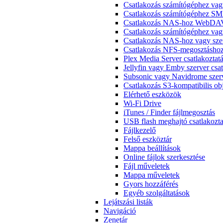
Csatlakozás számítógéphez v
Csatlakozás számítógéphez SM
Csatlakozás NAS-hoz WebDAV-
Csatlakozás számítógéphez v
Csatlakozás NAS-hoz vagy sze
Csatlakozás NFS-megosztásho
Plex Media Server csatlakoztat
Jellyfin vagy Emby szerver csat
Subsonic vagy Navidrome szerv
Csatlakozás S3-kompatibilis ob
Elérhető eszközök
Wi-Fi Drive
iTunes / Finder fájlmegosztás
USB flash meghajtó csatlakozta
Fájlkezelő
Felső eszköztár
Mappa beállítások
Online fájlok szerkesztése
Fájl műveletek
Mappa műveletek
Gyors hozzáférés
Egyéb szolgáltatások
Lejátszási listák
Navigáció
Zenetár