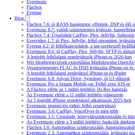
Evermusic
Flacbox
Evertag
Blog
Flacbox 7.6: új BASS hangmotor, effektek, DSP és élő ze
Evermusic 8.7: valódi szünetmentes lejátszás, hangeffekt
Flacbox 7.4: Újraépített CarPlay, Plex, Jellyfin, Subso
Evervideo 1.7: új Plex, Jellyfin, felhő streaming, lejátszá
Evertag 4.2: új felhőkapcsolatok, a tag-szerkesztő beállí
Evermusic 8.6: új CarPlay, Plex, Jellyfin, SFTP és dals
A legjobb felhőalapú zenelejátszók iPhone-ra 2026-ban
Wix blogbejegyzések exportálása Markdownba OpenAI-
Veszteségmentes FLAC és DSD lejátszása iPhone-on és 
A legjobb felhőalapú zenlejátszó iPhone-ra és iPadre
Evermusic 6.8: Aliyun Drive, Synology, új UI stílusok
Evermusic Pro a Setapp Mobile-on: Felhő zene iOS-re
A Flacbox elérte az 1 millió letöltést: Hi-Res hangzás
Az Evermusic elérte a 11 millió letöltést világszerte
Az 5 legjobb iPhone zenelejátszó alkalmazás 2025-ben
Evermusic promóciós videó: felhő zenelejátszó
Evermusic 3.6: CarPlay, VoiceOver és még több
Evermusic 3.1: Crossfade, könyvtárszinkronizálás és biz
Az Evermusic elérte a 3 millió letöltést: funkciók áttekint
Flacbox 1.6: Automatikus szinkronizálás, hangszínszab
Evermusic 2.3: Automatikus szinkronizálás, lejátszási po