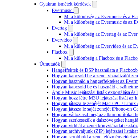
Gyakran ismételt kérdések
Evermusic
Mi a különbség az Evermusic és a Fla
Mi a különbség az Evermusic és az E
Evertag
Mi a különbség az Evertag és az Eve
Evervideo
Mi a különbség az Evervideo és az E
Flacbox
Mi a különbség a Flacbox és a Flacb
Útmutatók
Hangeffektek és DSP használata a Flacboxba
Hogyan kapcsold be a zenei vizualizálót ze
Hogyan használd a hangeffekteket az Evermus
Hogyan kapcsold be és használd a szünetmen
Apple Music lejátszási listák exportálása é
Hogyan hozz létre M3U lejátszási listát az 
Hogyan játssza le zenéjét Mac / PC / Linu
Hogyan játssza le saját zenéjét iPhone-on C
Hogyan változtasd meg az albumborítókat hel
Hogyan szerkesszük a dalszövegeket hang
Hogyan vidd át a zenei könyvtáradat eszköz
Hogyan archiváljunk (ZIP) lejátszási listák
Hogyan scrobbold a zenei előzményeidet az