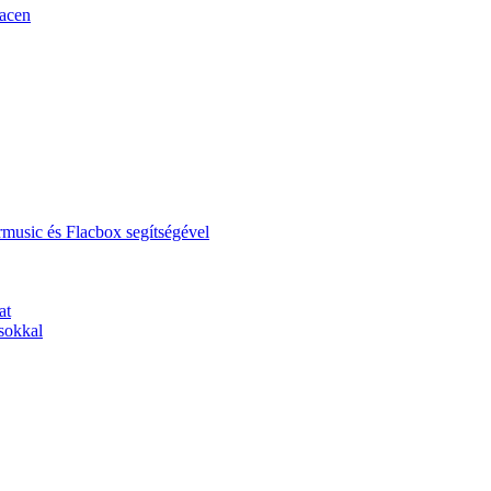
Macen
music és Flacbox segítségével
at
sokkal