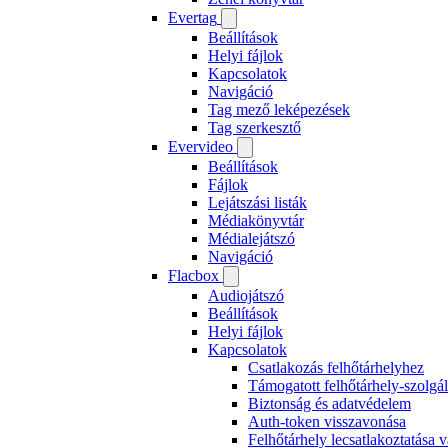
Evertag
Beállítások
Helyi fájlok
Kapcsolatok
Navigáció
Tag mező leképezések
Tag szerkesztő
Evervideo
Beállítások
Fájlok
Lejátszási listák
Médiakönyvtár
Médialejátszó
Navigáció
Flacbox
Audiojátszó
Beállítások
Helyi fájlok
Kapcsolatok
Csatlakozás felhőtárhelyhez
Támogatott felhőtárhely-szolgál
Biztonság és adatvédelem
Auth-token visszavonása
Felhőtárhely lecsatlakoztatása 