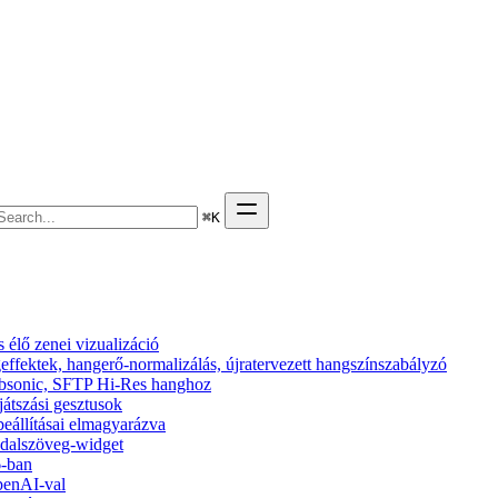
⌘
K
élő zenei vizualizáció
effektek, hangerő-normalizálás, újratervezett hangszínszabályzó
 Subsonic, SFTP Hi-Res hanghoz
ejátszási gesztusok
beállításai elmagyarázva
s dalszöveg-widget
6-ban
penAI-val