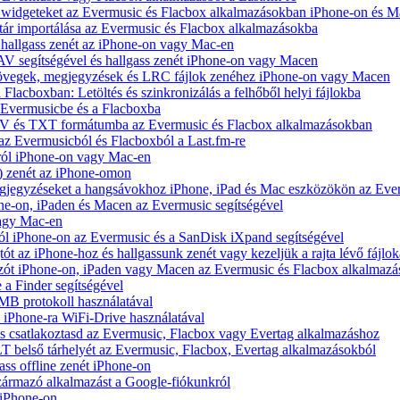
t widgeteket az Evermusic és Flacbox alkalmazásokban iPhone-on és 
tár importálása az Evermusic és Flacbox alkalmazásokba
hallgass zenét az iPhone-on vagy Mac-en
V segítségével és hallgass zenét iPhone-on vagy Macen
zövegek, megjegyzések és LRC fájlok zenéhez iPhone-on vagy Macen
 Flacboxban: Letöltés és szinkronizálás a felhőből helyi fájlokba
z Evermusicbe és a Flacboxba
V és TXT formátumba az Evermusic és Flacbox alkalmazásokban
 az Evermusicból és Flacboxból a Last.fm-re
ról iPhone-on vagy Mac-en
) zenét az iPhone-omon
jegyzéseket a hangsávokhoz iPhone, iPad és Mac eszközökön az Ever
e-on, iPaden és Macen az Evermusic segítségével
vagy Mac-en
ól iPhone-on az Evermusic és a SanDisk iXpand segítségével
 az iPhone-hoz és hallgassunk zenét vagy kezeljük a rajta lévő fájlok
zót iPhone-on, iPaden vagy Macen az Evermusic és Flacbox alkalmazá
 a Finder segítségével
SMB protokoll használatával
l iPhone-ra WiFi-Drive használatával
e és csatlakoztasd az Evermusic, Flacbox vagy Evertag alkalmazáshoz
belső tárhelyét az Evermusic, Flacbox, Evertag alkalmazásokból
ass offline zenét iPhone-on
zármazó alkalmazást a Google-fiókunkról
 iPhone-on