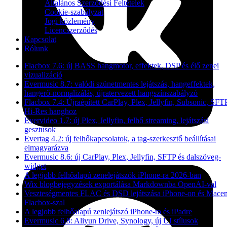
Általános Szerződési Feltételek
Cookie-szabályzat
Jogi közlemény
Licencszerződés
Kapcsolat
Rólunk
Flacbox 7.6: új BASS hangmotor, effektek, DSP és élő zenei
vizualizáció
Evermusic 8.7: valódi szünetmentes lejátszás, hangeffektek,
hangerő-normalizálás, újratervezett hangszínszabályzó
Flacbox 7.4: Újraépített CarPlay, Plex, Jellyfin, Subsonic, SFT
Hi-Res hanghoz
Evervideo 1.7: új Plex, Jellyfin, felhő streaming, lejátszási
gesztusok
Evertag 4.2: új felhőkapcsolatok, a tag-szerkesztő beállításai
elmagyarázva
Evermusic 8.6: új CarPlay, Plex, Jellyfin, SFTP és dalszöveg-
widget
A legjobb felhőalapú zenelejátszók iPhone-ra 2026-ban
Wix blogbejegyzések exportálása Markdownba OpenAI-val
Veszteségmentes FLAC és DSD lejátszása iPhone-on és Macen
Flacbox-szal
A legjobb felhőalapú zenlejátszó iPhone-ra és iPadre
Evermusic 6.8: Aliyun Drive, Synology, új UI stílusok