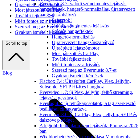
Evermusic 8.7: valódi szünetmentes lejátszás,
Újraépített lejátszómotor
hangeffektek, hangerő-normalizálás, újratervezett
Most játszott és CarPlay
hangszínszabályzó
További fejlesztések
Sziasztok!
Miért fontos ez a frissítés
Valódi szünetmentes lejátszás
Szerezd meg az Evermusic 8.7-et
Stúdiós hangeffektek
Gyakran ismételt kérdések
Hangerő-normalizálás
Újratervezett hangszínszabályzó
Scroll to top
Újraépített lejátszómotor
Most játszott és CarPlay
További fejlesztések
Miért fontos ez a frissítés
Szerezd meg az Evermusic 8.7-et
Blog
Gyakran ismételt kérdések
Flacbox 7.4: Újraépített CarPlay, Plex, Jellyfin,
Subsonic, SFTP Hi-Res hanghoz
Evervideo 1.7: új Plex, Jellyfin, felhő streaming,
lejátszási gesztusok
Evertag 4.2: új felhőkapcsolatok, a tag-szerkesztő
beállításai elmagyarázva
Evermusic 8.6: új CarPlay, Plex, Jellyfin, SFTP és
dalszöveg-widget
A legjobb felhőalapú zenelejátszók iPhone-ra 2026
ban
Wix blogbejegyzések exportálása Markdownba