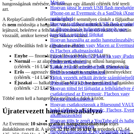
Mac-en
hangosságának mérésére, és finoman egy állandó célérték felé tereli
Hogyan játssz le zenét USB flash meghajtór
azt.
iPhone-on az Evermusic és a SanDisk iXpa
segítségével
A ReplayGaintől eltérően
nem
igényel semmilyen címkét a fájljaidba
Hogyan csatlakoztassunk USB flash meghaj
és
nem
módosítja a hangodat. Valós időben működik mindenen, amit
az iPhone-hoz és hallgassunk zenét vagy
lejátszol, beleértve a felhőalapú streameket és az élő rádiót, és tisztán
kezeljük a rajta lévő fájlokat
visszaáll, amikor keresel vagy számot váltasz.
Hogyan használja az audio hangszínszabály
iPhone-on, iPaden vagy Macen az Evermusi
Négy előbeállítás fedi le a gyakori eseteket:
és Flacbox alkalmazásokkal
Enyhe
— finom kiegyenlítés (célérték −20 LUFS).
Fájlok átvitele Macről iPhone-ra vagy iPadr
Normál
— az alapértelmezett, streaming stílusú hangosság
Finder segítségével
(célérték −16 LUFS, akár +12 dB emelés a halk számoknál).
Fájlok átvitele számítógépről iPhone-ra az
Erős
— agresszív illesztés a nagyon vegyes gyűjteményekhez
SMB protokoll használatával
(célérték −14 LUFS).
Fájlok vezeték nélküli átvitele számítógépről
Éjszakai
— halkabb és állandó a kis hangerejű esti hallgatásho
iPhone-ra WiFi-Drive használatával
(célérték −23 LUFS).
Hogyan töltsd fel fájljaidat a felhőtárhelyre 
csatlakoztasd az Evermusic, Flacbox vagy
Többé nem kell a hangerőhöz nyúlnod a dalok között.
Evertag alkalmazáshoz
Hogyan csatlakoztassuk a Bluesound VAU
Újratervezett hangszínszabályzó
belső tárhelyét az Evermusic, Flacbox, Ever
alkalmazásokból
Hogyan tölts le zenét a YouTube-ról és hallg
Az Evermusic
10 sávos grafikus hangszínszabályzója
teljes
offline zenét iPhone-on
átalakításon esett át. A sávok
32 Hz-től 16 kHz-ig
terjednek (32, 64,
Hogyan válasszunk le egy harmadik féltől