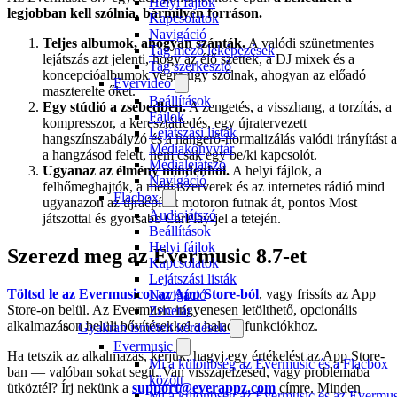
Helyi fájlok
legjobban kell szólnia, bármilyen forráson.
Kapcsolatok
Navigáció
Teljes albumok, ahogyan szánták.
A valódi szünetmentes
Tag mező leképezések
lejátszás azt jelenti, hogy az élő szettek, a DJ mixek és a
Tag szerkesztő
koncepcióalbumok végre úgy szólnak, ahogyan az előadó
Evervideo
maszterelte őket.
Beállítások
Egy stúdió a zsebedben.
A zengetés, a visszhang, a torzítás, a
Fájlok
kompresszor, a keresztátfedés, egy újratervezett
Lejátszási listák
hangszínszabályzó és a hangerő-normalizálás valódi irányítást 
Médiakönyvtár
a hangzásod felett, nem csak egy be/ki kapcsolót.
Médialejátszó
Ugyanaz az élmény mindenhol.
A helyi fájlok, a
Navigáció
felhőmeghajtók, a médiaszerverek és az internetes rádió mind
Flacbox
ugyanazon az újraépített motoron futnak át, pontos Most
Audiojátszó
játszottal és gyorsabb CarPlay-jel a tetején.
Beállítások
Helyi fájlok
Szerezd meg az Evermusic 8.7-et
Kapcsolatok
Lejátszási listák
Töltsd le az Evermusicot az App Store-ból
, vagy frissíts az App
Navigáció
Store-on belül. Az Evermusic ingyenesen letölthető, opcionális
Zenetár
alkalmazáson belüli bővítésekkel a haladó funkciókhoz.
Gyakran ismételt kérdések
Evermusic
Ha tetszik az alkalmazás, kérjük, hagyj egy értékelést az App Store-
Mi a különbség az Evermusic és a Flacbox
ban — valóban sokat segít. Van visszajelzésed, vagy problémába
között
ütköztél? Írj nekünk a
support@everappz.com
címre. Minden
Mi a különbség az Evermusic és az Evermus