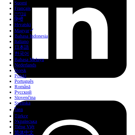
Suomi
Français
עברית
हिन्दी
Hrvatski
Magyar
Bahasa Indonesia
Italiano
日本語
한국어
Bahasa Melayu
Nederlands
Norsk
Polski
Português
Română
Русский
Slovenčina
Svenska
ไทย
Türkçe
Українська
Tiếng Việt
简体中文