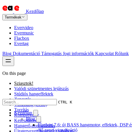
Kezdőlap
Termékek
Evervideo
Evermusic
Flacbox
Evertag
Blog
Dokumentáció
Támogatás
Jogi információk
Kapcsolat
Rólunk
On this page
Sziasztok!
Valódi szünetmentes lejátszás
Stúdiós hangeffektek
Zengetés
CTRL K
Visszhang (Echo)
Torzítás
Kezdőlap
Kompresszor
Blog
Keresztátfedés
Flacbox 7.6: új BASS hangmotor, effektek, DSP é
Hangerő-normalizálás
élő zenei vizualizáció
Újratervezett hangszínszabályzó