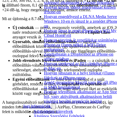
125, 250, 500 Hz, 1, 2, 4, 8, 16 kHz), mindegyik
−12 dB-től +12 dB
származó alkalmazást a Google-fiókunkról
ig
állítható finom, 0,1 dB-es lépésekben, egy
előerősítővel
−24 dB-tő
Hogyan készíts videót zenelejátszás közben
+24 dB-ig, hogy megelőzd a torzulást, amikor emelsz.
iPhone-on
Hogyan engedélyezd a DLNA Media Server
Mi az újdonság a 8.7-ben:
Windows 10-en és játszd le a zenédet iPhon
on
Új csúszkák
— precíz, reszponzív vezérlők, amelyek az iOS 2
Hogyan játssz le zenét iPhone-on a WD My
natív rendszercsúszkájának megjelenését és a
Liquid Glass
Cloud Home-ról
anyagot veszik át.
Hogyan vigyünk át zenefájlokat számítógép
Gyorsabb, simább előbeállítás-váltás
— ugorj az
iPhone-ra iTunes nélkül a WiFi-Drive
előbeállítások között azonnal, egy újratervezett vízszintes
segítségével
előbeállítás-sávval álló nézetben és egy függőleges előbeállítás-
Zenehallgatás a Dropboxból az iPhone-on
oszloppal fekvő nézetben.
offline módban
Jobb elrendezés fekvő nézetben és iPaden
— a csúszkák és 
Hogyan szerkeszd az ID3 címkéket iPhone-
előbeállítás-választó átrendeződik, hogy kihasználja a plusz
és Mac-en
szélességet, ahelyett, hogy egy telefonméretű oszlopba
Hogyan játsszam le a helyi fájlokat (iTunes
zsúfolódna.
fájlokat) az iPhone-omon
Egyéni előbeállítások
— hozd létre és mentsd el a saját
Zenéd streamelése Macről vagy PC-ről iPho
görbéidet, rendezd át őket, és
importáld és exportáld
az
ra SMB használatával
előbeállításokat
fájlként, hogy áthelyezd őket az eszközök
.eqp
Hogyan telepítsünk alkalmazást az App Stor
között vagy megoszd őket.
ból, vagy aktiváljunk alkalmazáson belüli
vásárlást beváltó promóciós kóddal
A hangszínszabályzó natívan fut a motorban (
), így
AVAudioUnitEQ
Jogi információk
minden forrásra alkalmazódik, és AirPlay, Chromecast és CarPlay
Adatvédelmi irányelvek
felett is működik, ahol támogatott.
Általános Szerződési Feltételek