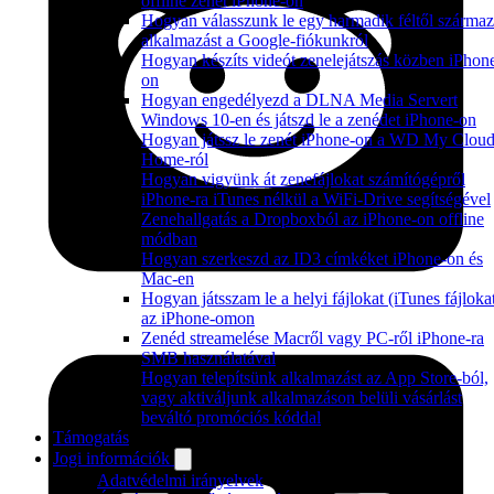
offline zenét iPhone-on
Hogyan válasszunk le egy harmadik féltől szárma
alkalmazást a Google-fiókunkról
Hogyan készíts videót zenelejátszás közben iPhon
on
Hogyan engedélyezd a DLNA Media Servert
Windows 10-en és játszd le a zenédet iPhone-on
Hogyan játssz le zenét iPhone-on a WD My Clou
Home-ról
Hogyan vigyünk át zenefájlokat számítógépről
iPhone-ra iTunes nélkül a WiFi-Drive segítségével
Zenehallgatás a Dropboxból az iPhone-on offline
módban
Hogyan szerkeszd az ID3 címkéket iPhone-on és
Mac-en
Hogyan játsszam le a helyi fájlokat (iTunes fájloka
az iPhone-omon
Zenéd streamelése Macről vagy PC-ről iPhone-ra
SMB használatával
Hogyan telepítsünk alkalmazást az App Store-ból,
vagy aktiváljunk alkalmazáson belüli vásárlást
beváltó promóciós kóddal
Támogatás
Jogi információk
Adatvédelmi irányelvek