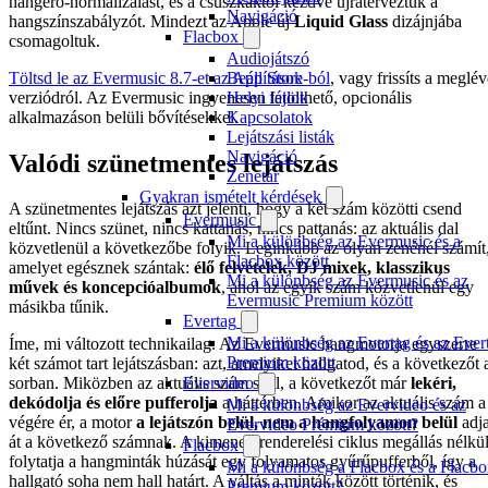
hangerő-normalizálást, és a csúszkáktól kezdve újraterveztük a
Navigáció
hangszínszabályzót. Mindezt az Apple új
Liquid Glass
dizájnjába
Flacbox
csomagoltuk.
Audiojátszó
Töltsd le az Evermusic 8.7-et az App Store-ból
, vagy frissíts a meglé
Beállítások
verziódról. Az Evermusic ingyenesen letölthető, opcionális
Helyi fájlok
alkalmazáson belüli bővítésekkel.
Kapcsolatok
Lejátszási listák
Navigáció
Valódi szünetmentes lejátszás
Zenetár
Gyakran ismételt kérdések
A szünetmentes lejátszás azt jelenti, hogy a két szám közötti csend
Evermusic
eltűnt. Nincs szünet, nincs kattanás, nincs pattanás: az aktuális dal
Mi a különbség az Evermusic és a
közvetlenül a következőbe folyik. Leginkább az olyan zenénél számít
Flacbox között
amelyet egésznek szántak:
élő felvételek, DJ mixek, klasszikus
Mi a különbség az Evermusic és az
művek és koncepcióalbumok
, ahol az egyik szám közvetlenül egy
Evermusic Premium között
másikba tűnik.
Evertag
Mi a különbség az Evertag és az Ever
Íme, mi változott technikailag. Az Evermusic hangmotorja egyszerre
Premium között
két számot tart lejátszásban: azt, amelyiket hallgatod, és a következőt 
Evervideo
sorban. Miközben az aktuális szám szól, a következőt már
lekéri,
dekódolja és előre pufferolja
a háttérben. Amikor az aktuális szám a
Mi a különbség az Evervideo és az
végére ér, a motor
a lejátszón belül, nem a hangfolyamon belül
adj
Evervideo Prémium között?
át a következő számnak. A kimeneti renderelési ciklus megállás nélkü
Flacbox
folytatja a hangminták húzását egy folyamatos gyűrűpufferből, így a
Mi a különbség a Flacbox és a Flacb
hallgató soha nem hall határt. A váltás a minták között történik, és
Premium között?