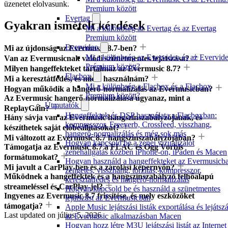
üzenetet elolvasunk.
Premium között
Evertag
Gyakran ismételt kérdések
Mi a különbség az Evertag és az Evertag
Premium között
Evervideo
Mi az újdonság az Evermusic 8.7-ben?
Mi a különbség az Evervideo és az Evervid
Van az Evermusicnak valódi szünetmentes lejátszása?
Prémium között?
Milyen hangeffekteket tartalmaz az Evermusic 8.7?
Flacbox
Mi a keresztátfedés, és miért használnám?
Mi a különbség a Flacbox és a Flacbox
Hogyan működik a hangerő-normalizálás az Evermusicban?
Premium között?
Az Evermusic hangerő-normalizálása ugyanaz, mint a
Útmutatók
ReplayGain?
Hangeffektek és DSP használata a Flacboxban:
Hány sávja van az Evermusic hangszínszabályzójának, és
kompresszor, Freeverb, Crossfeed, visszhang,
készíthetek saját előbeállításokat?
hangerő-normalizálás és még sok más
Mi változott az Evermusic 8.7 hangszínszabályzójában?
Hogyan kapcsold be a zenei vizualizálót
Támogatja az Evermusic 8.7 a FLAC és Ogg Vorbis
zenehallgatás közben iPhone-on, iPaden és Macen
formátumokat?
Hogyan használd a hangeffekteket az Evermusicb
Mi javult a CarPlay-ben és a zárolási képernyőn?
zengetés, visszhang, torzítás, kompresszor,
Működnek a hangeffektek és a hangszínszabályzó felhőalapú
keresztátfedés és hangerő-normalizálás
streameléssel és CarPlay-jel?
Hogyan kapcsold be és használd a szünetmentes
Ingyenes az Evermusic 8.7 frissítése, és mely eszközöket
lejátszást az Evermusicban
támogatja?
Apple Music lejátszási listák exportálása és lejátsz
Last updated on
július 5, 2026
az Evermusic alkalmazásban Macen
Hogyan hozz létre M3U lejátszási listát az Internet