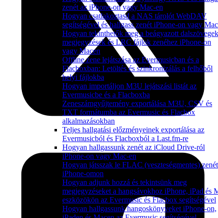
zenét az iPhone-on vagy Mac-en
Hogyan csatlakoztasd a NAS tárolót WebDAV
segítségével és hallgass zenét iPhone-on vagy Ma
Hogyan tekinthetők meg a beágyazott dalszövegek
megjegyzések és LRC fájlok zenéhez iPhone-on
vagy Macen
Offline zene lejátszása az Evermusicban és a
Flacboxban: Letöltés és szinkronizálás a felhőből
helyi fájlokba
Hogyan importáljon M3U lejátszási listát az
Evermusicbe és a Flacboxba
Zeneszámgyűjtemény exportálása M3U, CSV és
TXT formátumba az Evermusic és Flacbox
alkalmazásokban
Teljes hallgatási előzményeinek exportálása az
Evermusicból és Flacboxból a Last.fm-re
Hogyan hallgassunk zenét az iCloud Drive-ról
iPhone-on vagy Mac-en
Hogyan játsszak le FLAC (veszteségmentes) zenét
iPhone-omon
Hogyan adjunk hozzá és tekintsünk meg
megjegyzéseket a hangsávokhoz iPhone, iPad és 
eszközökön az Evermusic és Flacbox segítségével
Hogyan hallgassunk hangoskönyveket iPhone-on,
iPaden és Macen az Evermusic segítségével