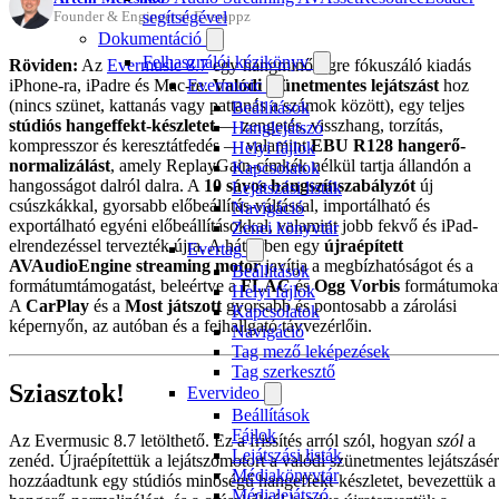
segítségével
Founder & Engineer at Everappz
Dokumentáció
Felhasználói kézikönyv
Röviden:
Az
Evermusic 8.7
egy hangminőségre fókuszáló kiadás
iPhone-ra, iPadre és Mac-re.
Valódi szünetmentes lejátszást
hoz
Evermusic
(nincs szünet, kattanás vagy pattanás a számok között), egy teljes
Beállítások
stúdiós hangeffekt-készletet
— zengetés, visszhang, torzítás,
Hanglejátszó
kompresszor és keresztátfedés — valamint
EBU R128 hangerő-
Helyi fájlok
normalizálást
, amely ReplayGain-címkék nélkül tartja állandón a
Kapcsolatok
hangosságot dalról dalra. A
10 sávos hangszínszabályzót
új
Lejátszási listák
csúszkákkal, gyorsabb előbeállítás-váltással, importálható és
Navigáció
exportálható egyéni előbeállításokkal, valamint jobb fekvő és iPad-
Zenei könyvtár
elrendezéssel tervezték újra. A háttérben egy
újraépített
Evertag
AVAudioEngine streaming motor
javítja a megbízhatóságot és a
Beállítások
formátumtámogatást, beleértve a
FLAC
és
Ogg Vorbis
formátumokat
Helyi fájlok
A
CarPlay
és a
Most játszott
gyorsabb és pontosabb a zárolási
Kapcsolatok
képernyőn, az autóban és a fejhallgató távvezérlőin.
Navigáció
Tag mező leképezések
Tag szerkesztő
Sziasztok!
Evervideo
Beállítások
Fájlok
Az Evermusic 8.7 letölthető. Ez a frissítés arról szól, hogyan
szól
a
Lejátszási listák
zenéd. Újraépítettük a lejátszómotort a valódi szünetmentes lejátszásér
Médiakönyvtár
hozzáadtunk egy stúdiós minőségű hangeffekt-készletet, bevezettük a
Médialejátszó