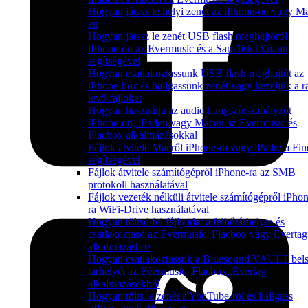
Hogyan játssz le helyi zenét az iPhone-on vagy M
en
Hogyan játssz le zenét USB flash meghajtóról
iPhone-on az Evermusic és a SanDisk iXpand
segítségével
Hogyan csatlakoztassunk USB flash meghajtót az
iPhone-hoz és hallgassunk zenét vagy kezeljük a ra
lévő fájlokat
Hogyan használja az audio hangszínszabályzót
iPhone-on, iPaden vagy Macen az Evermusic és
Flacbox alkalmazásokkal
Fájlok átvitele Macről iPhone-ra vagy iPadre a Fin
segítségével
Fájlok átvitele számítógépről iPhone-ra az SMB
protokoll használatával
Fájlok vezeték nélküli átvitele számítógépről iPho
ra WiFi-Drive használatával
Hogyan töltsd fel fájljaidat a felhőtárhelyre és
csatlakoztasd az Evermusic, Flacbox vagy Evertag
alkalmazáshoz
Hogyan csatlakoztassuk a Bluesound VAULT bel
tárhelyét az Evermusic, Flacbox, Evertag
alkalmazásokból
Hogyan tölts le zenét a YouTube-ról és hallgass