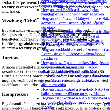
helyi zeneszámokhoz a Spotifyon: lépésről
szoba, Közepes terem, Lemez, Katedrális és mások), valamint egy
lépésre útmutató (mobil és asztali)
wet/dry keverés
vezérlőt 0-tól 100%-ig, így te döntöd el, mennyi tere
Hogyan szerkesszük a dalszövegeket
adsz hozzá.
hangfájlokhoz iPhone-on vagy MAC-en
Hogyan vidd át a zenei könyvtáradat eszkö
Visszhang (Echo)
között az Evermusicben: lépésről lépésre
útmutató
Egy klasszikus visszhang
10 előbeállítással
— Slapback,
Hogyan archiváljunk (ZIP) lejátszási listákat
Szalagvisszhang, Dub, Atmoszférikus és mások. Beállíthatod a
albumokat, előadókat és műfajokat az
késleltetési időt
(akár 2 másodpercig), a
visszacsatolást
(hány
Evermusic és Flacbox alkalmazásban, és
ismétlés), egy
aluláteresztő levágást
az ismétlések melegítéséhez,
hogyan vigyük át másik eszközre
valamint a
wet/dry keverést
.
Hogyan scrobbold a zenei előzményeidet az
Evermusic vagy Flacbox alkalmazásból a
Torzítás
Last.fm-re
Hogyan használja a dinamikus Most játszott
A finom érdességtől a teljes lo-fi rombolásig, amit az
widgeteket az Evermusic és Flacbox
hajt
22 karakteres előbeállítással
(Bit
alkalmazásokban iPhone-on és Macen
AVAudioUnitDistortion
Brush, Cellphone Concert, Radio Tower és mások), egy
elő-erősítés
Lépésről lépésre útmutató: Az iCloud könyv
meghajtó vezérlővel és egy wet/dry keveréssel, így visszakeverheted
importálása az Evermusic és Flacbox
az effektet a tiszta jelbe.
alkalmazásokba
Hogyan csatlakoztasd a Synology NAS-t és
hallgass zenét az iPhone-on vagy Mac-en
Kompresszor
Hogyan csatlakoztasd a NAS tárolót Web
segítségével és hallgass zenét iPhone-on va
Egy dinamikafeldolgozó (az Apple
egysége),
AUDynamicsProcessor
Macen
amely kiegyenlíti a hangos és halk szakaszokat. A teljes professzionáli