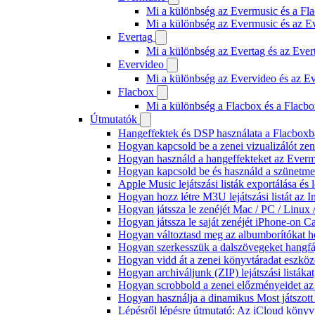
Mi a különbség az Evermusic és a Fla
Mi a különbség az Evermusic és az E
Evertag
Mi a különbség az Evertag és az Eve
Evervideo
Mi a különbség az Evervideo és az E
Flacbox
Mi a különbség a Flacbox és a Flacb
Útmutatók
Hangeffektek és DSP használata a Flacboxba
Hogyan kapcsold be a zenei vizualizálót ze
Hogyan használd a hangeffekteket az Evermus
Hogyan kapcsold be és használd a szünetmen
Apple Music lejátszási listák exportálása é
Hogyan hozz létre M3U lejátszási listát az 
Hogyan játssza le zenéjét Mac / PC / Linu
Hogyan játssza le saját zenéjét iPhone-on C
Hogyan változtasd meg az albumborítókat hel
Hogyan szerkesszük a dalszövegeket hang
Hogyan vidd át a zenei könyvtáradat eszköz
Hogyan archiváljunk (ZIP) lejátszási listák
Hogyan scrobbold a zenei előzményeidet az
Hogyan használja a dinamikus Most játszot
Lépésről lépésre útmutató: Az iCloud könyv