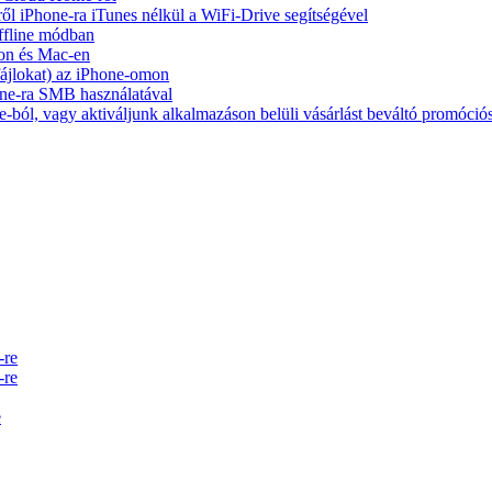
ől iPhone-ra iTunes nélkül a WiFi-Drive segítségével
ffline módban
on és Mac-en
 fájlokat) az iPhone-omon
ne-ra SMB használatával
-ból, vagy aktiváljunk alkalmazáson belüli vásárlást beváltó promóció
-re
-re
e