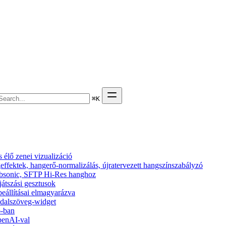
⌘
K
élő zenei vizualizáció
effektek, hangerő-normalizálás, újratervezett hangszínszabályzó
 Subsonic, SFTP Hi-Res hanghoz
ejátszási gesztusok
beállításai elmagyarázva
s dalszöveg-widget
6-ban
penAI-val