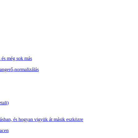
s és még sok más
hangerő-normalizálás
tali)
zásban, és hogyan vigyük át másik eszközre
Macen