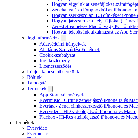
Hogyan vigyünk át zenefájlokat számítógépr
Zenehallgatás a Dropboxból az iPhone-on o
Hogyan szerkeszd az ID3 címkéket iPhone-
Hogyan játsszam le a helyi fájlokat (iTunes
Zenéd streamelése Macről vagy PC-ről iPho
Hogyan telepítsünk alkalmazást az App Store
Jogi információk
Adatvédelmi irányelvek
Általános Szerződési Feltételek
Cookie-szabályzat
Jogi közlemény
Licencszerződés
Lépjen kapcsolatba velünk
Rólunk
Támogatás
Termékek
App Store vélemények
Evermusic - Offline zenelejátszó iPhone-ra és Mac
Evertag - Zenei címkeszerkesztő iPhone-ra és Mac
Evervideo - HD videólejátszó iPhone-ra és Macre
Flacbox - Hi-Res audiolejátszó iPhone-ra és Macr
Termékek
Evervideo
Evermusic