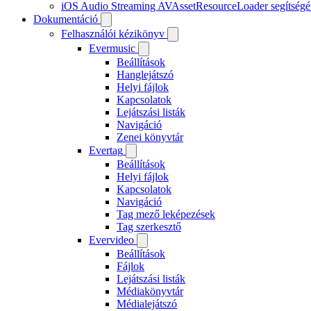
iOS Audio Streaming AVAssetResourceLoader segítségé
Dokumentáció
Felhasználói kézikönyv
Evermusic
Beállítások
Hanglejátszó
Helyi fájlok
Kapcsolatok
Lejátszási listák
Navigáció
Zenei könyvtár
Evertag
Beállítások
Helyi fájlok
Kapcsolatok
Navigáció
Tag mező leképezések
Tag szerkesztő
Evervideo
Beállítások
Fájlok
Lejátszási listák
Médiakönyvtár
Médialejátszó