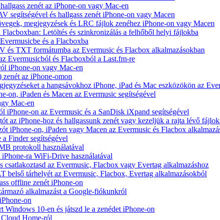
hallgass zenét az iPhone-on vagy Mac-en
V segítségével és hallgass zenét iPhone-on vagy Macen
zövegek, megjegyzések és LRC fájlok zenéhez iPhone-on vagy Macen
 Flacboxban: Letöltés és szinkronizálás a felhőből helyi fájlokba
z Evermusicbe és a Flacboxba
V és TXT formátumba az Evermusic és Flacbox alkalmazásokban
 az Evermusicból és Flacboxból a Last.fm-re
ról iPhone-on vagy Mac-en
) zenét az iPhone-omon
jegyzéseket a hangsávokhoz iPhone, iPad és Mac eszközökön az Ever
e-on, iPaden és Macen az Evermusic segítségével
vagy Mac-en
ól iPhone-on az Evermusic és a SanDisk iXpand segítségével
 az iPhone-hoz és hallgassunk zenét vagy kezeljük a rajta lévő fájlok
zót iPhone-on, iPaden vagy Macen az Evermusic és Flacbox alkalmazá
 a Finder segítségével
SMB protokoll használatával
l iPhone-ra WiFi-Drive használatával
e és csatlakoztasd az Evermusic, Flacbox vagy Evertag alkalmazáshoz
belső tárhelyét az Evermusic, Flacbox, Evertag alkalmazásokból
ass offline zenét iPhone-on
zármazó alkalmazást a Google-fiókunkról
 iPhone-on
Windows 10-en és játszd le a zenédet iPhone-on
y Cloud Home-ról