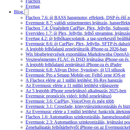
Flacbox
Evertag
Blog
Flacbox 7.6: új BASS hangmotor, effektek, DSP és élő ze
Evermusic 8.7: valódi szünetmentes lejátszás, hangeffekt
Flacbox 7.4: Újraépített CarPlay, Plex, Jellyfin, Subso
Evervideo 1.7: új Plex, Jellyfin, felhő streaming, lejátszá
Evertag 4.2: új felhőkapcsolatok, a tag-szerkesztő beállí
Evermusic 8.6: új CarPlay, Plex, Jellyfin, SFTP és dals
A legjobb felhőalapú zenelejátszók iPhone-ra 2026-ban
Wix blogbejegyzések exportálása Markdownba OpenAI-
Veszteségmentes FLAC és DSD lejátszása iPhone-on és 
A legjobb felhőalapú zenlejátszó iPhone-ra és iPadre
Evermusic 6.8: Aliyun Drive, Synology, új UI stílusok
Evermusic Pro a Setapp Mobile-on: Felhő zene iOS-re
A Flacbox elérte az 1 millió letöltést: Hi-Res hangzás
Az Evermusic elérte a 11 millió letöltést világszerte
Az 5 legjobb iPhone zenelejátszó alkalmazás 2025-ben
Evermusic promóciós videó: felhő zenelejátszó
Evermusic 3.6: CarPlay, VoiceOver és még több
Evermusic 3.1: Crossfade, könyvtárszinkronizálás és biz
Az Evermusic elérte a 3 millió letöltést: funkciók áttekint
Flacbox 1.6: Automatikus szinkronizálás, hangszínszab
Evermusic 2.3: Automatikus szinkronizálás, lejátszási po
Zenehallgatás felhőtárhelyről iPhone-on az Evermusickel