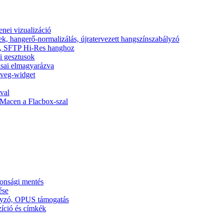
nei vizualizáció
ek, hangerő-normalizálás, újratervezett hangszínszabályzó
nic, SFTP Hi-Res hanghoz
si gesztusok
tásai elmagyarázva
zöveg-widget
val
Macen a Flacbox-szal
tonsági mentés
ése
ályzó, OPUS támogatás
zíció és címkék