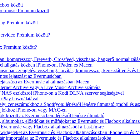
cbox között
vermusic Premium között
rtag Premium között
vervideo Prémium között?
ox Premium között?
n: kompresszor, Freeverb, Crossfeed, visszhang, hangerő-normalizálá
nehallgatás közben iPhone-on, iPaden és Macen
icban: zengetés, visszhang, torzítás, kompresszor, keresztátfedés és 
tes lejátszást az Evermusicban
s lejátszása az Evermusic alkalmazásban Macen
Internet Archive vagy a Live Music Archive számára
x / NAS eszközről iPhone-on a Kodi DLNA szerver segítségével
arPlay használatával
yi zeneszámokhoz a Spotifyon: lépésről lépésre útmutató (mobil és asz
fájlokhoz iPhone-on vagy MAC-en
ök között az Evermusicben: lépésről lépésre útmutató
at, albumokat, előadókat és műfajokat az Evermusic és Flacbox alkalma
 Evermusic vagy Flacbox alkalmazásból a Last.fm-re
t widgeteket az Evermusic és Flacbox alkalmazásokban iPhone-on és 
tár importálása az Evermusic és Flacbox alkalmazásokba