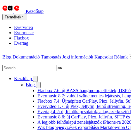
Kezdőlap
Termékek
Evervideo
Evermusic
Flacbox
Evertag
Blog
Dokumentáció
Támogatás
Jogi információk
Kapcsolat
Rólunk
⌘
K
Kezdőlap
Blog
Flacbox 7.6: új BASS hangmotor, effektek, DSP és 
Evermusic 8.7: valódi szünetmentes lejátszás, hang
Flacbox 7.4: Újraépített CarPlay, Plex, Jellyfin,
Evervideo 1.7: új Plex, Jellyfin, felhő streaming, l
Evertag 4.2: új felhőkapcsolatok, a tag-szerkesztő 
Evermusic 8.6: új CarPlay, Plex, Jellyfin, SFTP é
A legjobb felhőalapú zenelejátszók iPhone-ra 202
Wix blogbejegyzések exportálása Markdownba O