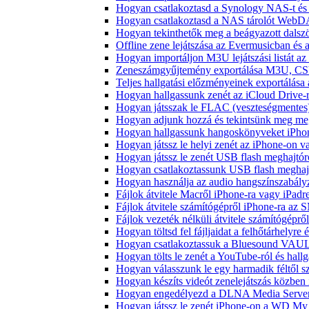
Hogyan csatlakoztasd a Synology NAS-t és 
Hogyan csatlakoztasd a NAS tárolót WebDA
Hogyan tekinthetők meg a beágyazott dals
Offline zene lejátszása az Evermusicban és a
Hogyan importáljon M3U lejátszási listát a
Zeneszámgyűjtemény exportálása M3U, CS
Teljes hallgatási előzményeinek exportálása
Hogyan hallgassunk zenét az iCloud Drive-
Hogyan játsszak le FLAC (veszteségmentes
Hogyan adjunk hozzá és tekintsünk meg meg
Hogyan hallgassunk hangoskönyveket iPhon
Hogyan játssz le helyi zenét az iPhone-on 
Hogyan játssz le zenét USB flash meghajtór
Hogyan csatlakoztassunk USB flash meghajtót
Hogyan használja az audio hangszínszabály
Fájlok átvitele Macről iPhone-ra vagy iPadre
Fájlok átvitele számítógépről iPhone-ra az 
Fájlok vezeték nélküli átvitele számítógéprő
Hogyan töltsd fel fájljaidat a felhőtárhelyr
Hogyan csatlakoztassuk a Bluesound VAULT 
Hogyan tölts le zenét a YouTube-ról és hallg
Hogyan válasszunk le egy harmadik féltől s
Hogyan készíts videót zenelejátszás közben
Hogyan engedélyezd a DLNA Media Servert 
Hogyan játssz le zenét iPhone-on a WD M