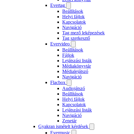
Evertag
Beállítások
Helyi fájlok
Kapcsolatok
Navigáció
Tag mező leképezések
Tag szerkesztő
Evervideo
Beállítások
Fájlok
Lejátszási listák
Médiakönyvtár
Médialejátszó
Navigáció
Flacbox
Audiojátszó
Beállítások
Helyi fájlok
Kapcsolatok
Lejátszási listák
Navigáció
Zenetár
Gyakran ismételt kérdések
Evermusic