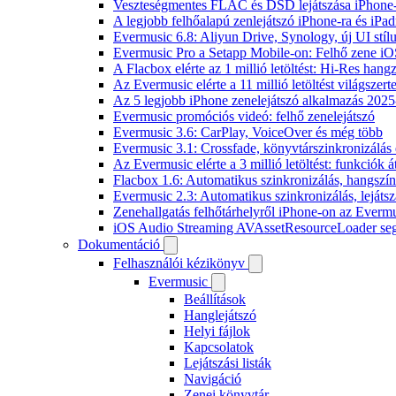
Veszteségmentes FLAC és DSD lejátszása iPhone-
A legjobb felhőalapú zenlejátszó iPhone-ra és iPad
Evermusic 6.8: Aliyun Drive, Synology, új UI stíl
Evermusic Pro a Setapp Mobile-on: Felhő zene iO
A Flacbox elérte az 1 millió letöltést: Hi-Res hang
Az Evermusic elérte a 11 millió letöltést világszert
Az 5 legjobb iPhone zenelejátszó alkalmazás 202
Evermusic promóciós videó: felhő zenelejátszó
Evermusic 3.6: CarPlay, VoiceOver és még több
Evermusic 3.1: Crossfade, könyvtárszinkronizálás 
Az Evermusic elérte a 3 millió letöltést: funkciók á
Flacbox 1.6: Automatikus szinkronizálás, hangsz
Evermusic 2.3: Automatikus szinkronizálás, lejátsz
Zenehallgatás felhőtárhelyről iPhone-on az Everm
iOS Audio Streaming AVAssetResourceLoader seg
Dokumentáció
Felhasználói kézikönyv
Evermusic
Beállítások
Hanglejátszó
Helyi fájlok
Kapcsolatok
Lejátszási listák
Navigáció
Zenei könyvtár