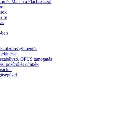
on és Macen a Flacbox-szal
re
usok
S-re
zás
e
5-ben
és biztonsági mentés
ttekintése
ínszabályzó, OPUS támogatás
ási pozíció és címkék
usickel
ítségével