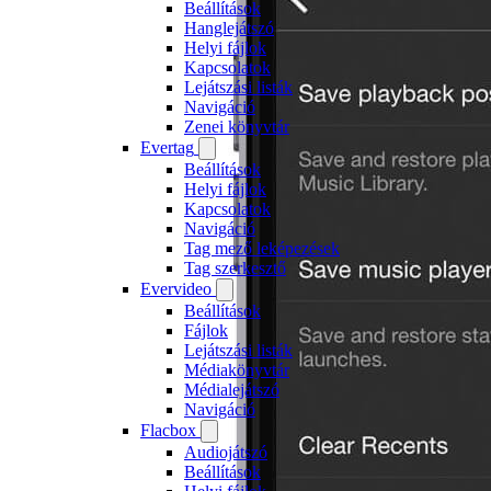
Beállítások
Hanglejátszó
Helyi fájlok
Kapcsolatok
Lejátszási listák
Navigáció
Zenei könyvtár
Evertag
Beállítások
Helyi fájlok
Kapcsolatok
Navigáció
Tag mező leképezések
Tag szerkesztő
Evervideo
Beállítások
Fájlok
Lejátszási listák
Médiakönyvtár
Médialejátszó
Navigáció
Flacbox
Audiojátszó
Beállítások