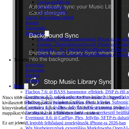
Cookie-szabályzat
Jogi közlemény
Licencszerződés
Lépjen kapcsolatba velünk
Rólunk
Támogatás
Termékek
Evermusic - Offline zenelejátszó iPhone-ra és Mac
Evertag - Zenei címkeszerkesztő iPhone-ra és Mac
Evervideo - HD videólejátszó iPhone-ra és Macre
Flacbox - Hi-Res audiolejátszó iPhone-ra és Macr
Termékek
Evervideo
Evermusic
Flacbox
Evertag
Blog
Flacbox 7.6: új BASS hangmotor, effektek, DSP és élő ze
Evermusic 8.7: valódi szünetmentes lejátszás, hangeffekt
Nincs több manuális mappa-szkennelés. Az Evermusic 2.3 figyeli a
Flacbox 7.4: Újraépített CarPlay, Plex, Jellyfin, Subso
kiválasztott felhőmappáidat és automatikusan frissíti a zenei
Evervideo 1.7: új Plex, Jellyfin, felhő streaming, lejátszá
könyvtáradat, amikor a fájlok változnak. Állítsd be a követni kívánt
Evertag 4.2: új felhőkapcsolatok, a tag-szerkesztő beállí
mappákat, és az alkalmazás a háttérben intéz mindent.
Evermusic 8.6: új CarPlay, Plex, Jellyfin, SFTP és dals
A legjobb felhőalapú zenelejátszók iPhone-ra 2026-ban
Ez azt jelenti:
Wix blogbejegyzések exportálása Markdownba OpenAI-