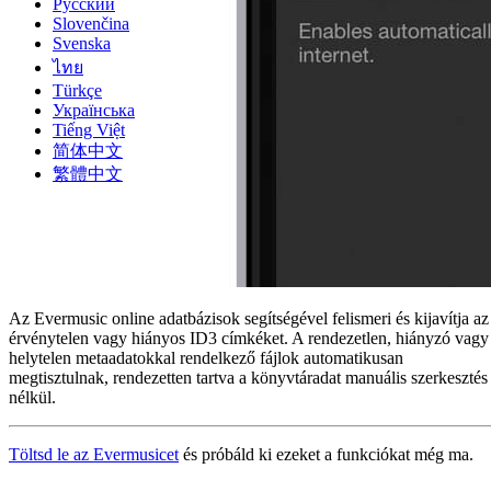
Русский
Slovenčina
Svenska
ไทย
Türkçe
Українська
Tiếng Việt
简体中文
繁體中文
Az Evermusic online adatbázisok segítségével felismeri és kijavítja az
érvénytelen vagy hiányos ID3 címkéket. A rendezetlen, hiányzó vagy
helytelen metaadatokkal rendelkező fájlok automatikusan
megtisztulnak, rendezetten tartva a könyvtáradat manuális szerkesztés
nélkül.
Töltsd le az Evermusicet
és próbáld ki ezeket a funkciókat még ma.