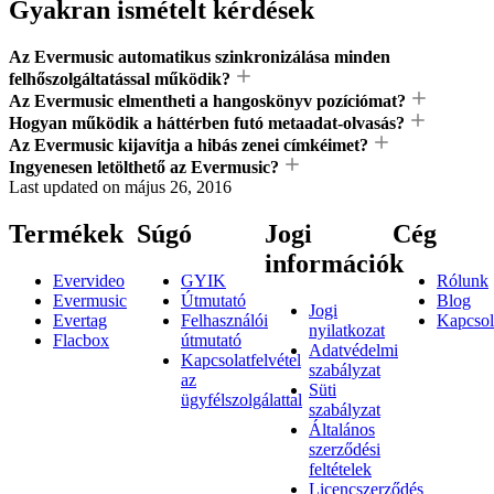
Gyakran ismételt kérdések
Az Evermusic automatikus szinkronizálása minden
felhőszolgáltatással működik?
Az Evermusic elmentheti a hangoskönyv pozíciómat?
Hogyan működik a háttérben futó metaadat-olvasás?
Az Evermusic kijavítja a hibás zenei címkéimet?
Ingyenesen letölthető az Evermusic?
Last updated on
május 26, 2016
Termékek
Súgó
Jogi
Cég
információk
Evervideo
GYIK
Rólunk
Evermusic
Útmutató
Blog
Jogi
Evertag
Felhasználói
Kapcsol
nyilatkozat
Flacbox
útmutató
Adatvédelmi
Kapcsolatfelvétel
szabályzat
az
Süti
ügyfélszolgálattal
szabályzat
Általános
szerződési
feltételek
Licencszerződés