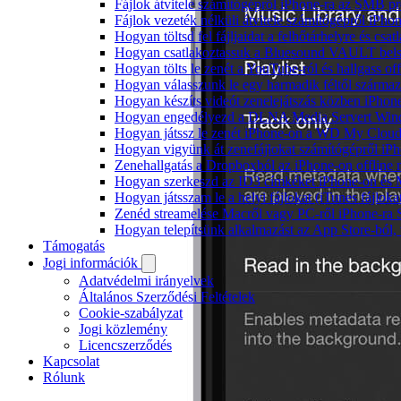
Fájlok átvitele számítógépről iPhone-ra az SMB pr
Fájlok vezeték nélküli átvitele számítógépről iPho
Hogyan töltsd fel fájljaidat a felhőtárhelyre és c
Hogyan csatlakoztassuk a Bluesound VAULT belső 
Hogyan tölts le zenét a YouTube-ról és hallgass of
Hogyan válasszunk le egy harmadik féltől származ
Hogyan készíts videót zenelejátszás közben iPhon
Hogyan engedélyezd a DLNA Media Servert Window
Hogyan játssz le zenét iPhone-on a WD My Clou
Hogyan vigyünk át zenefájlokat számítógépről iPh
Zenehallgatás a Dropboxból az iPhone-on offline
Hogyan szerkeszd az ID3 címkéket iPhone-on és
Hogyan játsszam le a helyi fájlokat (iTunes fájlok
Zenéd streamelése Macről vagy PC-ről iPhone-ra
Hogyan telepítsünk alkalmazást az App Store-ból, 
Támogatás
Jogi információk
Adatvédelmi irányelvek
Általános Szerződési Feltételek
Cookie-szabályzat
Jogi közlemény
Licencszerződés
Kapcsolat
Rólunk