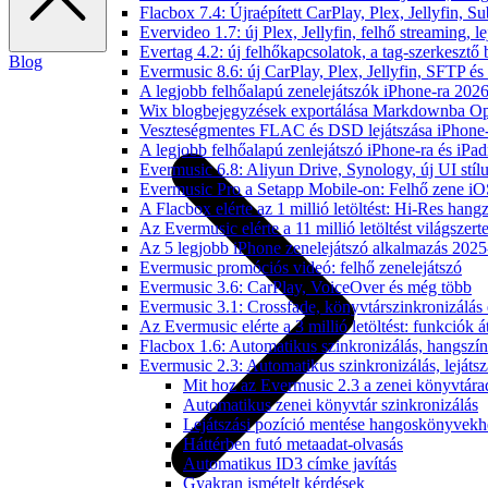
Flacbox 7.4: Újraépített CarPlay, Plex, Jellyfin,
Evervideo 1.7: új Plex, Jellyfin, felhő streaming, l
Evertag 4.2: új felhőkapcsolatok, a tag-szerkesztő 
Blog
Evermusic 8.6: új CarPlay, Plex, Jellyfin, SFTP é
A legjobb felhőalapú zenelejátszók iPhone-ra 202
Wix blogbejegyzések exportálása Markdownba O
Veszteségmentes FLAC és DSD lejátszása iPhone-
A legjobb felhőalapú zenlejátszó iPhone-ra és iPad
Evermusic 6.8: Aliyun Drive, Synology, új UI stíl
Evermusic Pro a Setapp Mobile-on: Felhő zene iO
A Flacbox elérte az 1 millió letöltést: Hi-Res hang
Az Evermusic elérte a 11 millió letöltést világszert
Az 5 legjobb iPhone zenelejátszó alkalmazás 202
Evermusic promóciós videó: felhő zenelejátszó
Evermusic 3.6: CarPlay, VoiceOver és még több
Evermusic 3.1: Crossfade, könyvtárszinkronizálás 
Az Evermusic elérte a 3 millió letöltést: funkciók á
Flacbox 1.6: Automatikus szinkronizálás, hangsz
Evermusic 2.3: Automatikus szinkronizálás, lejátsz
Mit hoz az Evermusic 2.3 a zenei könyvtára
Automatikus zenei könyvtár szinkronizálás
Lejátszási pozíció mentése hangoskönyvekh
Háttérben futó metaadat-olvasás
Automatikus ID3 címke javítás
Gyakran ismételt kérdések