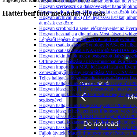
Engedélyezd ezt az alkalmazás hangbeállításaiban.
Hogyan változtasd meg az albumborítókat helyi zen
Hogyan szerkesszük a dalszövegeket hangfájlok
Hogyan vidd át a zenei könyvtáradat eszközök köz
Háttérben futó metaadat-olvasás
Hogyan archiváljunk (ZIP) lejátszási listákat, al
át másik eszközre
Hogyan scrobbold a zenei előzményeidet az Everm
Hogyan használja a dinamikus Most játszott widg
Lépésről lépésre útmutató: Az iCloud könyvtár im
Hogyan csatlakoztasd a Synology NAS-t és hallga
Hogyan csatlakoztasd a NAS tárolót WebDAV segí
Hogyan tekinthetők meg a beágyazott dalszövege
Offline zene lejátszása az Evermusicban és a Flacb
Hogyan importáljon M3U lejátszási listát az Ever
Zeneszámgyűjtemény exportálása M3U, CSV és T
Teljes hallgatási előzményeinek exportálása az Ev
Hogyan hallgassunk zenét az iCloud Drive-ról iP
Hogyan játsszak le FLAC (veszteségmentes) zené
Hogyan adjunk hozzá és tekintsünk meg megjegyz
segítségével
Hogyan hallgassunk hangoskönyveket iPhone-on, 
Hogyan játssz le helyi zenét az iPhone-on vagy M
Hogyan játssz le zenét USB flash meghajtóról iPh
Hogyan csatlakoztassunk USB flash meghajtót az iP
Hogyan használja az audio hangszínszabályzót iP
Fájlok átvitele Macről iPhone-ra vagy iPadre a Fin