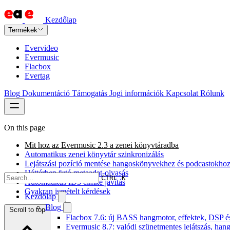
Kezdőlap
Termékek
Evervideo
Evermusic
Flacbox
Evertag
Blog
Dokumentáció
Támogatás
Jogi információk
Kapcsolat
Rólunk
On this page
Mit hoz az Evermusic 2.3 a zenei könyvtáradba
Automatikus zenei könyvtár szinkronizálás
Lejátszási pozíció mentése hangoskönyvekhez és podcastokho
Háttérben futó metaadat-olvasás
CTRL K
Automatikus ID3 címke javítás
Gyakran ismételt kérdések
Kezdőlap
Blog
Scroll to top
Flacbox 7.6: új BASS hangmotor, effektek, DSP és 
Evermusic 8.7: valódi szünetmentes lejátszás, hang