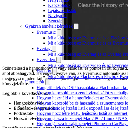
Helyi fájlok
Kapcsolatok
Lejátszási listák
Navigáció
Zenetár
Gyakran ismételt kérdések
Evermusic
Mi a különbség az Evermusic és a Flacbox k
Mi a különbség az Evermusic és az Evermu
Evertag
Mi a különbség az Evertag és az Evertag P
Evervideo
Mi a különbség az Evervideo és az Evervid
Szüneteltesd a hangoskönyvet vagy előadást, és pontosan ott folytasd,
Flacbox
ahol abbahagytad. Ha engedélyezve van, az Evermusic automatikusa
Mi a különbség a Flacbox és a Flacbox Pre
megjegyzi minden fájl lejátszási pozícióját — nincs szükség manuális
Útmutatók
könyvjelzőkre.
Hangeffektek és DSP használata a Flacboxban: kom
Hogyan kapcsold be a zenei vizualizálót zenehall
Legjobb a következőkhöz:
Hogyan használd a hangeffekteket az Evermusicban:
Hogyan kapcsold be és használd a szünetmentes le
Hangoskönyvek
Apple Music lejátszási listák exportálása és lejá
Előadások és kurzusok
Hogyan hozz létre M3U lejátszási listát az Intern
Podcastok
Hogyan játssza le zenéjét Mac / PC / Linux / NA
Hosszú felvételek
Hogyan játssza le saját zenéjét iPhone-on CarPlay 