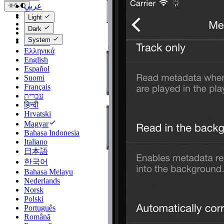
عربي
Català
Light
Čeština
Dark
Dansk
System
Deutsch
Ελληνικά
English
Español
Suomi
Français
עברית
हिन्दी
Hrvatski
Magyar
Bahasa Indonesia
Italiano
日本語
한국어
Bahasa Melayu
Nederlands
Norsk
Polski
Português
Română