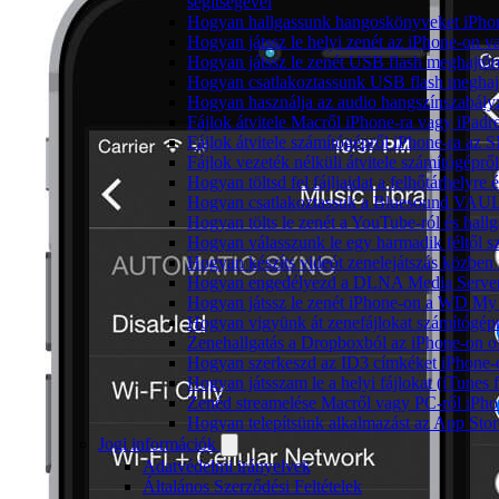
segítségével
Hogyan hallgassunk hangoskönyveket iPhon
Hogyan játssz le helyi zenét az iPhone-on 
Hogyan játssz le zenét USB flash meghajtór
Hogyan csatlakoztassunk USB flash meghajtót
Hogyan használja az audio hangszínszabály
Fájlok átvitele Macről iPhone-ra vagy iPadre
Fájlok átvitele számítógépről iPhone-ra az 
Fájlok vezeték nélküli átvitele számítógéprő
Hogyan töltsd fel fájljaidat a felhőtárhelyr
Hogyan csatlakoztassuk a Bluesound VAULT 
Hogyan tölts le zenét a YouTube-ról és hallg
Hogyan válasszunk le egy harmadik féltől s
Hogyan készíts videót zenelejátszás közben
Hogyan engedélyezd a DLNA Media Servert 
Hogyan játssz le zenét iPhone-on a WD M
Hogyan vigyünk át zenefájlokat számítógépr
Zenehallgatás a Dropboxból az iPhone-on o
Hogyan szerkeszd az ID3 címkéket iPhone-
Hogyan játsszam le a helyi fájlokat (iTunes
Zenéd streamelése Macről vagy PC-ről iPho
Hogyan telepítsünk alkalmazást az App Store
Jogi információk
Adatvédelmi irányelvek
Általános Szerződési Feltételek