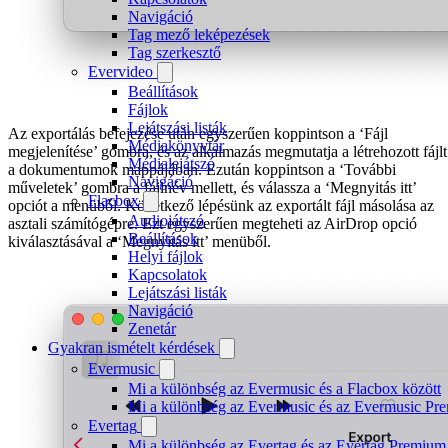
Navigáció
Tag mező leképezések
Tag szerkesztő
Evervideo
Beállítások
Fájlok
Lejátszási listák
Az exportálás befejezése után egyszerűen koppintson a ‘Fájl
Médiakönyvtár
megjelenítése’ gombra, és az alkalmazás megmutatja a létrehozott fájlt
Médialejátszó
a dokumentumok mappájában. Ezután koppintson a ‘További
Navigáció
műveletek’ gombra a fájlnév mellett, és válassza a ‘Megnyitás itt’
Flacbox
opciót a menüből. Következő lépésünk az exportált fájl másolása az
Audiojátszó
asztali számítógépre. Ezt egyszerűen megteheti az AirDrop opció
Beállítások
kiválasztásával a ‘Megnyitás itt’ menüből.
Helyi fájlok
Kapcsolatok
Lejátszási listák
Navigáció
Zenetár
Gyakran ismételt kérdések
Evermusic
Mi a különbség az Evermusic és a Flacbox között
Mi a különbség az Evermusic és az Evermusic Pr
Evertag
Mi a különbség az Evertag és az Evertag Premium