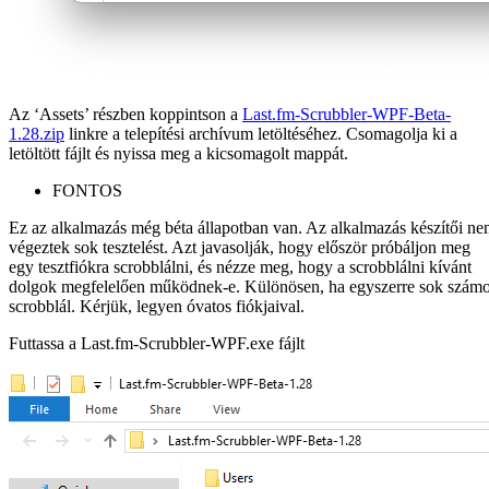
Az ‘Assets’ részben koppintson a
Last.fm-Scrubbler-WPF-Beta-
1.28.zip
linkre a telepítési archívum letöltéséhez. Csomagolja ki a
letöltött fájlt és nyissa meg a kicsomagolt mappát.
FONTOS
Ez az alkalmazás még béta állapotban van. Az alkalmazás készítői n
végeztek sok tesztelést. Azt javasolják, hogy először próbáljon meg
egy tesztfiókra scrobblálni, és nézze meg, hogy a scrobblálni kívánt
dolgok megfelelően működnek-e. Különösen, ha egyszerre sok számo
scrobblál. Kérjük, legyen óvatos fiókjaival.
Futtassa a Last.fm-Scrubbler-WPF.exe fájlt