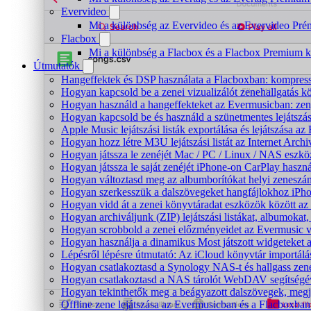
Evervideo
Mi a különbség az Evervideo és az Evervideo Pré
Flacbox
Mi a különbség a Flacbox és a Flacbox Premium k
Útmutatók
Hangeffektek és DSP használata a Flacboxban: kompressz
Hogyan kapcsold be a zenei vizualizálót zenehallgatás 
Hogyan használd a hangeffekteket az Evermusicban: zenge
Hogyan kapcsold be és használd a szünetmentes lejátszá
Apple Music lejátszási listák exportálása és lejátszása
Hogyan hozz létre M3U lejátszási listát az Internet Arc
Hogyan játssza le zenéjét Mac / PC / Linux / NAS eszk
Hogyan játssza le saját zenéjét iPhone-on CarPlay haszná
Hogyan változtasd meg az albumborítókat helyi zeneszámo
Hogyan szerkesszük a dalszövegeket hangfájlokhoz iP
Hogyan vidd át a zenei könyvtáradat eszközök között az 
Hogyan archiváljunk (ZIP) lejátszási listákat, albumoka
Hogyan scrobbold a zenei előzményeidet az Evermusic v
Hogyan használja a dinamikus Most játszott widgeteket
Lépésről lépésre útmutató: Az iCloud könyvtár importál
Hogyan csatlakoztasd a Synology NAS-t és hallgass zen
Hogyan csatlakoztasd a NAS tárolót WebDAV segítségév
Hogyan tekinthetők meg a beágyazott dalszövegek, meg
Offline zene lejátszása az Evermusicban és a Flacboxban: 