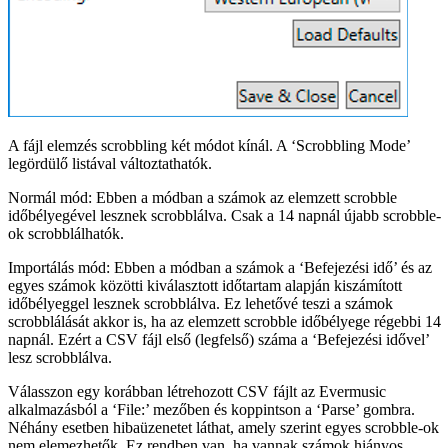
A fájl elemzés scrobbling két módot kínál. A ‘Scrobbling Mode’
legördülő listával változtathatók.
Normál mód: Ebben a módban a számok az elemzett scrobble
időbélyegével lesznek scrobblálva. Csak a 14 napnál újabb scrobble-
ok scrobblálhatók.
Importálás mód: Ebben a módban a számok a ‘Befejezési idő’ és az
egyes számok közötti kiválasztott időtartam alapján kiszámított
időbélyeggel lesznek scrobblálva. Ez lehetővé teszi a számok
scrobblálását akkor is, ha az elemzett scrobble időbélyege régebbi 14
napnál. Ezért a CSV fájl első (legfelső) száma a ‘Befejezési idővel’
lesz scrobblálva.
Válasszon egy korábban létrehozott CSV fájlt az Evermusic
alkalmazásból a ‘File:’ mezőben és koppintson a ‘Parse’ gombra.
Néhány esetben hibaüzenetet láthat, amely szerint egyes scrobble-ok
nem elemezhetők. Ez rendben van, ha vannak számok hiányos