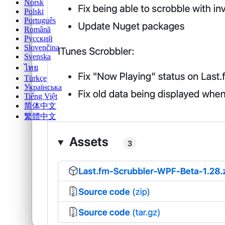
Norsk
Polski
Português
Română
Русский
Slovenčina
Svenska
ไทย
Türkçe
Українська
Tiếng Việt
简体中文
繁體中文