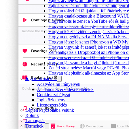
Fájlok átvitele számítógépről iPhone-ra az 
Fájlok vezeték nélküli átvitele számítógéprő
Hogyan töltsd fel fájljaidat a felhőtárhelyr
Hogyan csatlakoztassuk a Bluesound VAULT 
Hogyan tölts le zenét a YouTube-ról és hallg
Hogyan válasszunk le egy harmadik féltől s
Hogyan készíts videót zenelejátszás közben
Hogyan engedélyezd a DLNA Media Servert 
Hogyan játssz le zenét iPhone-on a WD M
Hogyan vigyünk át zenefájlokat számítógépr
Zenehallgatás a Dropboxból az iPhone-on o
Hogyan szerkeszd az ID3 címkéket iPhone-
Hogyan játsszam le a helyi fájlokat (iTunes
Zenéd streamelése Macről vagy PC-ről iPho
Hogyan telepítsünk alkalmazást az App Store
Jogi információk
Adatvédelmi irányelvek
Általános Szerződési Feltételek
Cookie-szabályzat
Jogi közlemény
Licencszerződés
Lépjen kapcsolatba velünk
Rólunk
Támogatás
Termékek