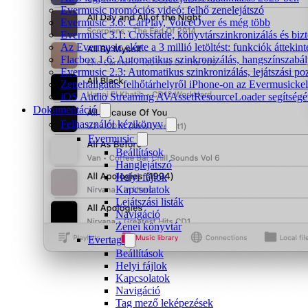
Evermusic promóciós videó: felhő zenelejátszó
Evermusic 3.6: CarPlay, VoiceOver és még több
Evermusic 3.1: Crossfade, könyvtárszinkronizálás és biz
Az Evermusic elérte a 3 millió letöltést: funkciók áttekint
Flacbox 1.6: Automatikus szinkronizálás, hangszínszab
Evermusic 2.3: Automatikus szinkronizálás, lejátszási po
Zenehallgatás felhőtárhelyről iPhone-on az Evermusickel
iOS Audio Streaming AVAssetResourceLoader segítségé
Dokumentáció
Felhasználói kézikönyv
Evermusic
Beállítások
Hanglejátszó
Helyi fájlok
Kapcsolatok
Lejátszási listák
Navigáció
Zenei könyvtár
Evertag
Beállítások
Helyi fájlok
Kapcsolatok
Navigáció
Tag mező leképezések