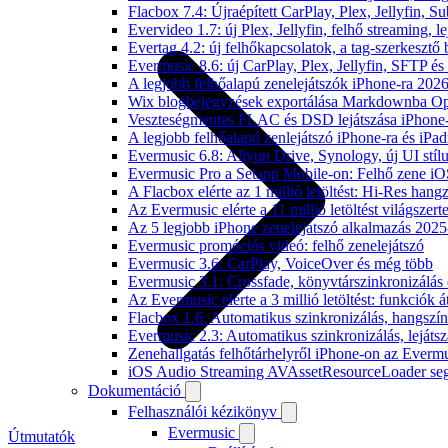
Flacbox 7.4: Újraépített CarPlay, Plex, Jellyfin,
Evervideo 1.7: új Plex, Jellyfin, felhő streaming, l
Evertag 4.2: új felhőkapcsolatok, a tag-szerkesztő 
Evermusic 8.6: új CarPlay, Plex, Jellyfin, SFTP é
A legjobb felhőalapú zenelejátszók iPhone-ra 202
Wix blogbejegyzések exportálása Markdownba O
Veszteségmentes FLAC és DSD lejátszása iPhone-
A legjobb felhőalapú zenlejátszó iPhone-ra és iPad
Evermusic 6.8: Aliyun Drive, Synology, új UI stíl
Evermusic Pro a Setapp Mobile-on: Felhő zene iO
A Flacbox elérte az 1 millió letöltést: Hi-Res hang
Az Evermusic elérte a 11 millió letöltést világszert
Az 5 legjobb iPhone zenelejátszó alkalmazás 202
Evermusic promóciós videó: felhő zenelejátszó
Evermusic 3.6: CarPlay, VoiceOver és még több
Evermusic 3.1: Crossfade, könyvtárszinkronizálás 
Az Evermusic elérte a 3 millió letöltést: funkciók á
Flacbox 1.6: Automatikus szinkronizálás, hangsz
Evermusic 2.3: Automatikus szinkronizálás, lejátsz
Zenehallgatás felhőtárhelyről iPhone-on az Everm
iOS Audio Streaming AVAssetResourceLoader seg
Dokumentáció
Felhasználói kézikönyv
Evermusic
Útmutatók