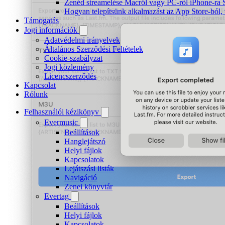
Zenéd streamelése Macről vagy PC-ről iPhone-ra
Hogyan telepítsünk alkalmazást az App Store-ból, 
Támogatás
Jogi információk
Adatvédelmi irányelvek
Általános Szerződési Feltételek
Cookie-szabályzat
Jogi közlemény
Licencszerződés
Kapcsolat
Rólunk
Felhasználói kézikönyv
Evermusic
Beállítások
Hanglejátszó
Helyi fájlok
Kapcsolatok
Lejátszási listák
Navigáció
Zenei könyvtár
Evertag
Beállítások
Helyi fájlok
Kapcsolatok