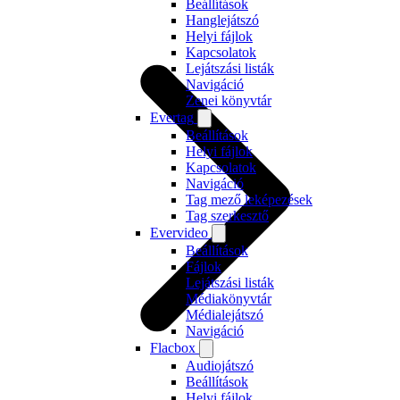
Beállítások
Hanglejátszó
Helyi fájlok
Kapcsolatok
Lejátszási listák
Navigáció
Zenei könyvtár
Evertag
Beállítások
Helyi fájlok
Kapcsolatok
Navigáció
Tag mező leképezések
Tag szerkesztő
Evervideo
Beállítások
Fájlok
Lejátszási listák
Médiakönyvtár
Médialejátszó
Navigáció
Flacbox
Audiojátszó
Beállítások
Helyi fájlok