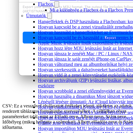
Flacbox
Mi a különbség a Flacbox és a Flacbox Pre
Útmutatók
Hangeffektek és DSP használata a Flacboxban: kom
Hogyan kapcsold be a zenei vizualizálót zenehall
Hogyan használd a hangeffekteket az Evermusicban:
Hogyan kapcsold be és használd a szünetmentes le
Apple Music lejátszási listák exportálása és lejá
Hogyan hozz létre M3U lejátszási listát az Intern
Hogyan játssza le zenéjét Mac / PC / Linux / NA
Hogyan játssza le saját zenéjét iPhone-on CarPlay 
Hogyan változtasd meg az albumborítókat helyi zen
Hogyan szerkesszük a dalszövegeket hangfájlok
Hogyan vidd át a zenei könyvtáradat eszközök köz
Hogyan archiváljunk (ZIP) lejátszási listákat, al
eszközre
Hogyan scrobbold a zenei előzményeidet az Everm
Hogyan használja a dinamikus Most játszott widg
Lépésről lépésre útmutató: Az iCloud könyvtár im
CSV: Ez a vesszővel elválasztott értékeket jelenti, tökéletes az adatok
Hogyan csatlakoztasd a Synology NAS-t és hallga
rendezett táblázatos formátumba szervezéséhez. A célfájlban olyan
Hogyan csatlakoztasd a NAS tárolót WebDAV segí
paramétereket talál, mint az Előadó neve, Album neve, Szám neve,
Hogyan tekinthetők meg a beágyazott dalszövege
Időbélyeg (mikor hallgatta a számokat), Album előadója neve és Szá
Offline zene lejátszása az Evermusicban és a Flacb
időtartama.
Hogyan importáljon M3U lejátszási listát az Ever