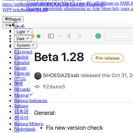
Zenéd streamelése Macről vagy PC-ről iPhone-ra SMB h
https://github.com/SHOEGAZEssb/Last.fm-Scrubbler-
Hogyan telepítsünk alkalmazást az App Store-ból, vagy a
WPF/releases/tag/B1.28
Magyar
عربي
Català
Light
Čeština
Dark
Dansk
System
Deutsch
Ελληνικά
English
Español
Suomi
Français
עברית
हिन्दी
Hrvatski
Magyar
Bahasa Indonesia
Italiano
日本語
한국어
Bahasa Melayu
Nederlands