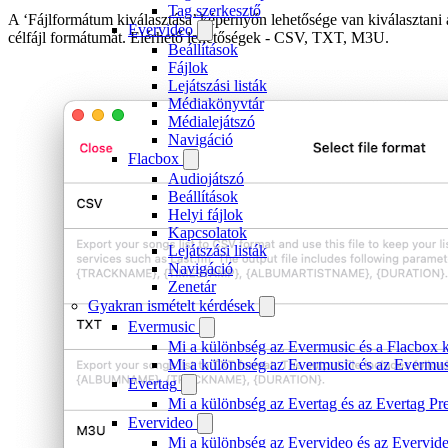
Tag szerkesztő
A ‘Fájlformátum kiválasztása’ képernyőn lehetősége van kiválasztani 
Evervideo
célfájl formátumát. Elérhető lehetőségek - CSV, TXT, M3U.
Beállítások
Fájlok
Lejátszási listák
Médiakönyvtár
Médialejátszó
Navigáció
Flacbox
Audiojátszó
Beállítások
Helyi fájlok
Kapcsolatok
Lejátszási listák
Navigáció
Zenetár
Gyakran ismételt kérdések
Evermusic
Mi a különbség az Evermusic és a Flacbox k
Mi a különbség az Evermusic és az Evermu
Evertag
Mi a különbség az Evertag és az Evertag P
Evervideo
Mi a különbség az Evervideo és az Evervid