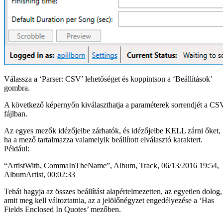
Válassza a ‘Parser: CSV’ lehetőséget és koppintson a ‘Beállítások’
gombra.
A következő képernyőn kiválaszthatja a paraméterek sorrendjét a CS
fájlban.
Az egyes mezők idézőjelbe zárhatók, és idézőjelbe KELL zárni őket,
ha a mező tartalmazza valamelyik beállított elválasztó karaktert.
Például:
“ArtistWith, CommaInTheName”, Album, Track, 06/13/2016 19:54,
AlbumArtist, 00:02:33
Tehát hagyja az összes beállítást alapértelmezetten, az egyetlen dolog,
amit meg kell változtatnia, az a jelölőnégyzet engedélyezése a ‘Has
Fields Enclosed In Quotes’ mezőben.