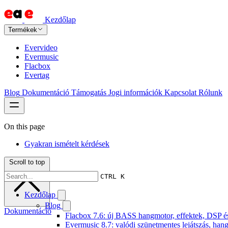
Kezdőlap
Termékek
Evervideo
Evermusic
Flacbox
Evertag
Blog
Dokumentáció
Támogatás
Jogi információk
Kapcsolat
Rólunk
On this page
Gyakran ismételt kérdések
Scroll to top
CTRL K
Kezdőlap
Blog
Dokumentáció
Flacbox 7.6: új BASS hangmotor, effektek, DSP és 
Evermusic 8.7: valódi szünetmentes lejátszás, hang