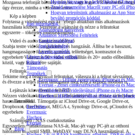
Hogyan játsszam le a helyi fájlokat (iTunes
Mozgassa telefonját bármely irányba, vagy tegye VR headsetbe, hog
Zenéd streamelése Macről vagy PC-ről iPho
úgy érezze, mintha a videóban lenne.
Hogyan telepítsünk alkalmazást az App Store
Kép a képben
beváltó promóciós kóddal
Folytassa a videónézést egy kis lebegő ablakban más alkalmazások
Jogi információk
használata közben. Vezérelje a lejátszást és nézze a feliratokat
Adatvédelmi irányelvek
egyszerre – tökéletes multitaskinghoz.
Általános Szerződési Feltételek
Cookie-szabályzat
Videó és audio hangszínszabályzó
Jogi közlemény
Szabja testre videói megjelenését és hangzását. Állítsa be a basszust,
Licencszerződés
hangmagasságot, fényerőt, gammát, telítettséget, kontrasztot és
Lépjen kapcsolatba velünk
egyebeket. Válasszon 50+ videó előbeállítás és 20+ audio előbeállítás
Rólunk
közül, vagy hozza létre sajátját.
Támogatás
Feliratok
Termékek
Tekintse meg a beágyazott feliratokat, válassza ki a felirat sávszámot,
Evermusic - Offline zenelejátszó iPhone-ra és Mac
és élvezze a teljes felirat támogatást még Kép a képben módban is.
Evertag - Zenei címkeszerkesztő iPhone-ra és Mac
Lejátszás közvetlenül a felhőből
Evervideo - HD videólejátszó iPhone-ra és Macre
Nézzen videókat közvetlenül a felhőtárhelyéről az eszköz tárhelyének
Flacbox - Hi-Res audiolejátszó iPhone-ra és Macr
használata nélkül. Támogatja az iCloud Drive-ot, Google Drive-ot,
Termékek
Dropboxot, OneDrive-ot, MEGA-t, Synology Drive-ot, pCloudot és
Evervideo
egyebeket.
Evermusic
Flacbox
Számítógép / NAS csatlakoztatása
Evertag
Egyszerűen csatlakoztassa NAS-át, Mac-jét vagy PC-jét az otthoni
Blog
hálózaton keresztül SMB, WebDAV vagy DLNA használatával. A
Flacbox 7.6: új BASS hangmotor, effektek, DSP és élő ze