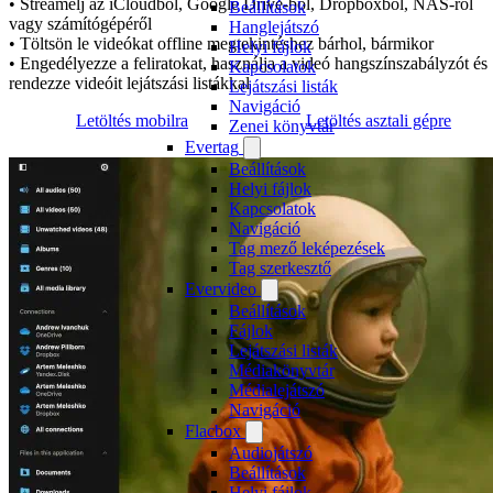
• Streamelj az iCloudból, Google Drive-ból, Dropboxból, NAS-ról
Beállítások
vagy számítógépéről
Hanglejátszó
• Töltsön le videókat offline megtekintéshez bárhol, bármikor
Helyi fájlok
• Engedélyezze a feliratokat, használja a videó hangszínszabályzót és
Kapcsolatok
rendezze videóit lejátszási listákkal
Lejátszási listák
Navigáció
Letöltés mobilra
Letöltés asztali gépre
Zenei könyvtár
Evertag
Beállítások
Helyi fájlok
Kapcsolatok
Navigáció
Tag mező leképezések
Tag szerkesztő
Evervideo
Beállítások
Fájlok
Lejátszási listák
Médiakönyvtár
Médialejátszó
Navigáció
Flacbox
Audiojátszó
Beállítások
Helyi fájlok