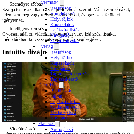
Evermusic
Személyre szabás
Beállítások
Szabja testre az alkalmazást preferenciái szerint. Válasszon témákat,
Hanglejátszó
jelenítsen meg vagy rejtsen el funkciókat, és igazítsa a felületet
Helyi fájlok
igényeihez.
Kapcsolatok
Intelligens keresés
Lejátszási listák
Gyorsan találjon videókat, albumokat vagy lejátszási listákat
Navigáció
médiatárában kulcsszavak vagy szűrők segítségével.
Zenei könyvtár
Evertag
Intuitív dizájn
Beállítások
Helyi fájlok
Kapcsolatok
Navigáció
Tag mező leképezések
Tag szerkesztő
Evervideo
Beállítások
Fájlok
Lejátszási listák
Médiakönyvtár
Médialejátszó
Navigáció
Flacbox
Videólejátszó
Audiojátszó