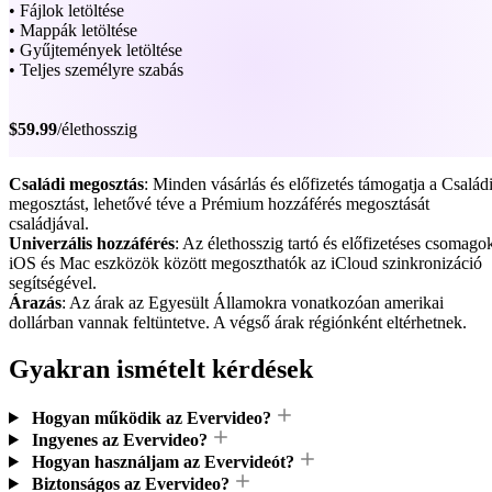
• Fájlok letöltése
• Mappák letöltése
• Gyűjtemények letöltése
• Teljes személyre szabás
$59.99
/élethosszig
Családi megosztás
: Minden vásárlás és előfizetés támogatja a Család
megosztást, lehetővé téve a Prémium hozzáférés megosztását
családjával.
Univerzális hozzáférés
: Az élethosszig tartó és előfizetéses csomago
iOS és Mac eszközök között megoszthatók az iCloud szinkronizáció
segítségével.
Árazás
: Az árak az Egyesült Államokra vonatkozóan amerikai
dollárban vannak feltüntetve. A végső árak régiónként eltérhetnek.
Gyakran ismételt kérdések
Hogyan működik az Evervideo?
Ingyenes az Evervideo?
Hogyan használjam az Evervideót?
Biztonságos az Evervideo?