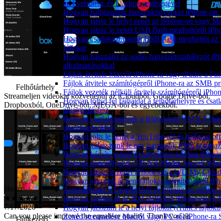
az Evermusic és Flacbox segítségével
Hogyan hallgassunk hangoskönyveket iPhone-on, 
Hogyan játssz le helyi zenét az iPhone-on vagy M
Hogyan játssz le zenét USB flash meghajtóról iPh
Hogyan csatlakoztassunk USB flash meghajtót az i
fájlokat
Hogyan használja az audio hangszínszabályzót iP
alkalmazásokkal
Fájlok átvitele Macről iPhone-ra vagy iPadre a Fin
Fájlok átvitele számítógépről iPhone-ra az SMB pr
Felhőtárhely
Fájlok vezeték nélküli átvitele számítógépről iPho
Streameljen videókat közvetlenül az iCloudból, Google Drive-ból,
Hogyan töltsd fel fájljaidat a felhőtárhelyre és c
Dropboxból, OneDrive-ból, MEGA-ból és egyebekből.
alkalmazáshoz
Hogyan csatlakoztassuk a Bluesound VAULT belső 
alkalmazásokból
Hogyan tölts le zenét a YouTube-ról és hallgass of
Hogyan válasszunk le egy harmadik féltől származ
Hogyan készíts videót zenelejátszás közben iPhon
Hogyan engedélyezd a DLNA Media Servert Window
Holtrr
Hogyan játssz le zenét iPhone-on a WD My Clou
★★★★★
Hogyan vigyünk át zenefájlokat számítógépről iPh
7/17/2026
Zenehallgatás a Dropboxból az iPhone-on offline
Can you please improve the equaliser quality. Thank you 🙏
Hogyan szerkeszd az ID3 címkéket iPhone-on és
Mohnauf
Hogyan játsszam le a helyi fájlokat (iTunes fájlok
Zenéd streamelése Macről vagy PC-ről iPhone-ra
★★★★★
Fájlkezelő