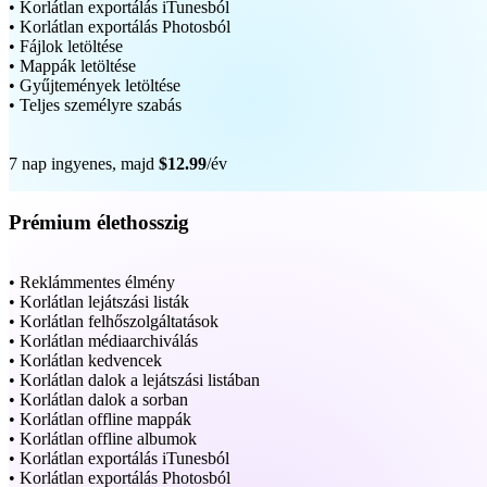
• Korlátlan exportálás iTunesból
• Korlátlan exportálás Photosból
• Fájlok letöltése
• Mappák letöltése
• Gyűjtemények letöltése
• Teljes személyre szabás
7 nap ingyenes, majd
$12.99
/év
Prémium élethosszig
• Reklámmentes élmény
• Korlátlan lejátszási listák
• Korlátlan felhőszolgáltatások
• Korlátlan médiaarchiválás
• Korlátlan kedvencek
• Korlátlan dalok a lejátszási listában
• Korlátlan dalok a sorban
• Korlátlan offline mappák
• Korlátlan offline albumok
• Korlátlan exportálás iTunesból
• Korlátlan exportálás Photosból