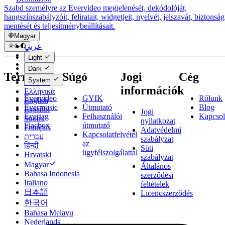
Szabd személyre az Evervideo megjelenését, dekódolóját,
hangszínszabályzóit, feliratait, widgetjeit, nyelvét, jelszavát, biztonság
mentését és teljesítménybeállításait.
Magyar
عربي
Català
Light
Čeština
Dark
Dansk
Termékek
Súgó
Jogi
Cég
System
Deutsch
információk
Ελληνικά
Evervideo
GYIK
Rólunk
English
Evermusic
Útmutató
Blog
Español
Jogi
Evertag
Felhasználói
Kapcsol
Suomi
nyilatkozat
Flacbox
útmutató
Français
Adatvédelmi
Kapcsolatfelvétel
עברית
szabályzat
az
हिन्दी
Süti
ügyfélszolgálattal
Hrvatski
szabályzat
Magyar
Általános
Bahasa Indonesia
szerződési
Italiano
feltételek
日本語
Licencszerződés
한국어
Bahasa Melayu
Nederlands