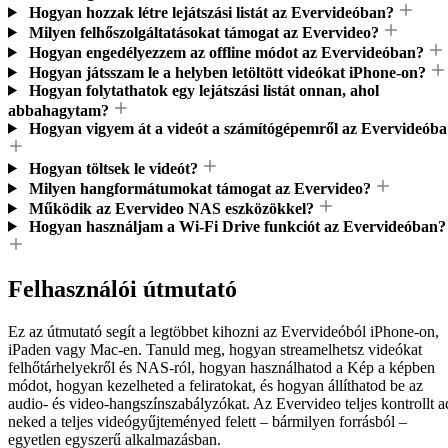
Hogyan hozzak létre lejátszási listát az Evervideóban?
Milyen felhőszolgáltatásokat támogat az Evervideo?
Hogyan engedélyezzem az offline módot az Evervideóban?
Hogyan játsszam le a helyben letöltött videókat iPhone-on?
Hogyan folytathatok egy lejátszási listát onnan, ahol
abbahagytam?
Hogyan vigyem át a videót a számítógépemről az Evervideóba
Hogyan töltsek le videót?
Milyen hangformátumokat támogat az Evervideo?
Működik az Evervideo NAS eszközökkel?
Hogyan használjam a Wi-Fi Drive funkciót az Evervideóban?
Felhasználói útmutató
Ez az útmutató segít a legtöbbet kihozni az Evervideóból iPhone-on,
iPaden vagy Mac-en. Tanuld meg, hogyan streamelhetsz videókat
felhőtárhelyekről és NAS-ról, hogyan használhatod a Kép a képben
módot, hogyan kezelheted a feliratokat, és hogyan állíthatod be az
audio- és video-hangszínszabályzókat. Az Evervideo teljes kontrollt a
neked a teljes videógyűjteményed felett – bármilyen forrásból –
egyetlen egyszerű alkalmazásban.