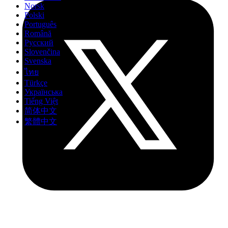
Norsk
Polski
Português
Română
Русский
Slovenčina
Svenska
ไทย
Türkçe
Українська
Tiếng Việt
简体中文
繁體中文