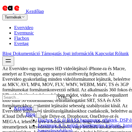
Kezdőlap
Termékek
Evervideo
Evermusic
Flacbox
Evertag
Blog
Dokumentáció
Támogatás
Jogi információk
Kapcsolat
Rólunk
Az Evervideo egy ingyenes HD videólejátszó iPhone-ra és Macre,
amelyet az Everappz, egy spanyol szoftvercég fejlesztett. Az
Evervideo gyakorlatilag minden videóformátumot lejátszik, beleértve
az MKV, AVI, MP4, MOV, FLV, WMV, WEBM, M4V, TS és 3GP
formátumokat formátumkonverzió nélkül. Az alkalmazás 360 fokos é
VR videólejátszást, kép-a-képben módot, video- és audio-equalizert
CTRL K
több mint 50 előbeállítással, felirattámogatást SRT, SSA és ASS
formátumokhoz, valamint lejátszási sebesség szabályozást kínál. Az
Kezdőlap
Evervideo felhőalapú tárolószolgáltatásokhoz csatlakozik, beleértve a
Blog
iCloud Drive-ot, Google Drive-ot, Dropboxot, OneDrive-ot és
Flacbox 7.6: új BASS hangmotor, effektek, DSP és 
MEGA-t, lehetővé téve a felhasználóknak, hogy videókat
Evermusic 8.7: valódi szünetmentes lejátszás, hang
streameljenek közvetlenül a felhőből, vagy letöltsék azokat offline
hangszínszabályzó