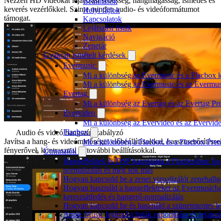
Nézzen HD videókat lejátszási sebesség, hangmagasság, ismétlés és
Beállítások
keverés vezérlőkkel. Szinte minden audio- és videóformátumot
Helyi fájlok
támogat.
Kapcsolatok
Lejátszási listák
Navigáció
Zenetár
Gyakran ismételt kérdések
Evermusic
Mi a különbség az Evermusic és a Flacbox k
Mi a különbség az Evermusic és az Evermu
Evertag
Mi a különbség az Evertag és az Evertag P
Evervideo
Mi a különbség az Evervideo és az Evervid
Flacbox
Audio és videó hangszínszabályzó
Javítsa a hang- és videóminőséget előbeállításokkal, basszuserősítéssel
Mi a különbség a Flacbox és a Flacbox Pre
fényerővel, kontraszttal és további beállításokkal.
Útmutatók
Hangeffektek és DSP használata a Flacboxban: kom
normalizálás és még sok más
Hogyan kapcsold be a zenei vizualizálót zenehall
Hogyan használd a hangeffekteket az Evermusicban:
keresztátfedés és hangerő-normalizálás
Hogyan kapcsold be és használd a szünetmentes le
Apple Music lejátszási listák exportálása és lejá