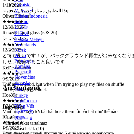
Hrvatski
Oliver Chaker
Magyar
★★★★★
Bahasa Indonesia
12/30/2025
Italiano
It needs liquid glass (iOS 26)
日本語
シーマロバ
한국어
★★★★★
12/2/2025
Bahasa Melayu
Nederlands
とても良いです！が、バックグラウンド再生が出来なくなり
Norsk
した、改善すること良いです！
Polski
Kellie calderón
Português
★★★★☆
Română
9/9/2025
Русский
This app is good, but when I’m trying to play my files on shuffle
Slovenčina
mode, the app get stuck
Svenska
Hoa89a
Árcsomagok
ไทย
★★★★★
Türkçe
7/31/2025
Українська
Mình muốn xem lời bài hát hoac them lời bài hát như thế nào
Ingyenes
Tiếng Việt
Юрий с...
简体中文
★★★★★
5/9/2025
繁體中文
Если будет русский поставлю 5 ещё нужно доработать
• Hirdetéseket tartalmaz
нормальное соотношение сторон у видео с чёрными краями как
• Lejátszási listák (10)
стандартном файловом менеджере
• Felhőszolgáltatások (3)