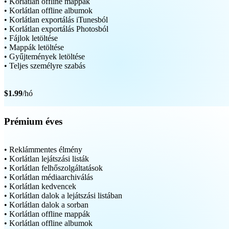
• Korlátlan offline mappák
• Korlátlan offline albumok
• Korlátlan exportálás iTunesból
• Korlátlan exportálás Photosból
• Fájlok letöltése
• Mappák letöltése
• Gyűjtemények letöltése
• Teljes személyre szabás
$1.99
/hó
Prémium éves
• Reklámmentes élmény
• Korlátlan lejátszási listák
• Korlátlan felhőszolgáltatások
• Korlátlan médiaarchiválás
• Korlátlan kedvencek
• Korlátlan dalok a lejátszási listában
• Korlátlan dalok a sorban
• Korlátlan offline mappák
• Korlátlan offline albumok