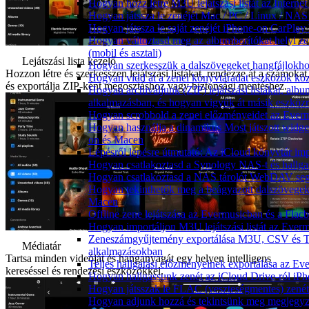
Hogyan hozz létre M3U lejátszási listát az Intern
Hogyan játssza le zenéjét Mac / PC / Linux / NA
Hogyan játssza le saját zenéjét iPhone-on CarPlay 
Hogyan változtasd meg az albumborítókat helyi ze
(mobil és asztali)
Lejátszási lista kezelő
Hogyan szerkesszük a dalszövegeket hangfájlok
Hozzon létre és szerkesszen lejátszási listákat, rendezze át a számokat
Hogyan vidd át a zenei könyvtáradat eszközök köz
és exportálja ZIP-ként megosztáshoz vagy biztonsági mentéshez.
Hogyan archiváljunk (ZIP) lejátszási listákat, al
alkalmazásban, és hogyan vigyük át másik eszköz
Hogyan scrobbold a zenei előzményeidet az Everm
Hogyan használja a dinamikus Most játszott widg
on és Macen
Lépésről lépésre útmutató: Az iCloud könyvtár im
Hogyan csatlakoztasd a Synology NAS-t és hallga
Hogyan csatlakoztasd a NAS tárolót WebDAV segí
Hogyan tekinthetők meg a beágyazott dalszövege
Macen
Offline zene lejátszása az Evermusicban és a Flacb
Hogyan importáljon M3U lejátszási listát az Ever
Zeneszámgyűjtemény exportálása M3U, CSV és T
Médiatár
alkalmazásokban
Tartsa minden videóját és hanganyagát egy helyen intelligens
Teljes hallgatási előzményeinek exportálása az Ev
kereséssel és rendezési eszközökkel.
Hogyan hallgassunk zenét az iCloud Drive-ról iP
Hogyan játsszak le FLAC (veszteségmentes) zené
Hogyan adjunk hozzá és tekintsünk meg megjegyz