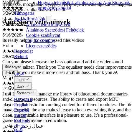
Hogyan telepítsünk alkalmazást az App Store-ból, 
5/26/2026
Rendezze, mozgassa, nevezze át és törölje a médiafájlokat és mappák
promóciós kóddal
التطبيق ممتاز
egyszerűen az alkalmazáson belül.
Támogatás
Nadeeba2025
Jogi információk
★★★★★
App Store vélemények
5/16/2026
Adatvédelmi irányelvek
Its really helpful for compressed files videos
Általános Szerződési Feltételek
Holtrr
Cookie-szabályzat
Jogi közlemény
★★★★☆
Licencszerződés
4/8/2026
Kapcsolat
Can you please increase the bass option and add the wider sound
Rólunk
option virtualizer. Thank you The equaliser needs clear improvements
please can you make it more clear and full bass. Thank you 🙏
Man.Osm
Magyar
★★★★★
عربي
2/19/2026
Català
Light
I use Evervideo to manage my library of educational documentaries
Čeština
Dark
and classroom resources. The ability to create and export M3U
Dansk
System
playlists is fantastic for curating content for different modules. The fil
Deutsch
manager inside the app makes it easy to keep everything tidy, and the
Ελληνικά
clean, customizable interface is a pleasure to use. It’s a professional-
English
grade tool for anyone in education.
Español
Suomi
عبدال رحمن الرفاعي
Français
★★★★★
עברית
1/11/2026
हिन्दी
هذا التطبيق ممتاز أوصيكم بتحميله