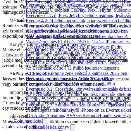
távoli hozzáférés támogatott a Synology Drive és WD MyCloud Ho
Evermusic 8.7: valódi szünetmentes lejátszás, hangeffekt
számára. Vigyen át médiafájlokat eszközére Wi-Fi-n vagy iTunes
Flacbox 7.4: Újraépített CarPlay, Plex, Jellyfin, Subso
fájlmegosztáson keresztül.
Evervideo 1.7: új Plex, Jellyfin, felhő streaming, lejátszá
Médiatár
Evertag 4.2: új felhőkapcsolatok, a tag-szerkesztő beállí
Rendezze albumok, műfajok vagy időtartam szerint. Automatikusan
Evermusic 8.6: új CarPlay, Plex, Jellyfin, SFTP és dals
szinkronizálódik a felhőváltozásokkal. Hozzon létre, szerkesszen és
A legjobb felhőalapú zenelejátszók iPhone-ra 2026-ban
exportáljon M3U lejátszási listákat egyéni rendezéssel.
Wix blogbejegyzések exportálása Markdownba OpenAI-
Veszteségmentes FLAC és DSD lejátszása iPhone-on és 
Könyvjelzők és lejátszási pozíció mentése
A legjobb felhőalapú zenlejátszó iPhone-ra és iPadre
Mentse el helyét bármely videóban könyvjelzőkkel, és folytassa a
Evermusic 6.8: Aliyun Drive, Synology, új UI stílusok
lejátszást onnan, ahol abbahagyta. Állítsa be a lejátszási sebességet,
Evermusic Pro a Setapp Mobile-on: Felhő zene iOS-re
jelölje meg kedvenceit, és rendezze videóit a legtöbbször lejátszottak
A Flacbox elérte az 1 millió letöltést: Hi-Res hangzás
szerint a könnyű hozzáférés érdekében.
Az Evermusic elérte a 11 millió letöltést világszerte
Az 5 legjobb iPhone zenelejátszó alkalmazás 2025-ben
AirPlay és Chromecast
Evermusic promóciós videó: felhő zenelejátszó
Játsszon le videókat nagyobb képernyőn Apple TV-re, Chromecastra
Evermusic 3.6: CarPlay, VoiceOver és még több
vagy bármely kompatibilis külső kijelzőre streameléssel.
Evermusic 3.1: Crossfade, könyvtárszinkronizálás és biz
Importálás a Files-ból és könyvtárakból
Az Evermusic elérte a 3 millió letöltést: funkciók áttekint
Importáljon videókat közvetlenül a Files alkalmazásból, Fotókból vag
Flacbox 1.6: Automatikus szinkronizálás, hangszínszab
iTunes könyvtárából. Férjen hozzá minden helyi és felhőtartalmához
Evermusic 2.3: Automatikus szinkronizálás, lejátszási po
egy rendezett médiatárban.
Zenehallgatás felhőtárhelyről iPhone-on az Evermusickel
iOS Audio Streaming AVAssetResourceLoader segítségé
Fájlkezelő
Dokumentáció
Mozgasson, nevezzen át, töröljön és rendezzen fájlokat közvetlenül a
alkalmazáson belül.
Felhasználói kézikönyv