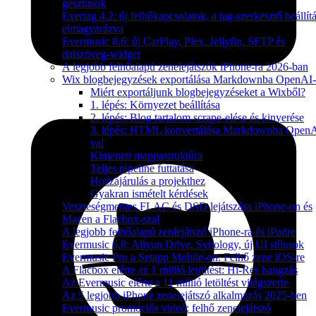
gesztusok
Evertag 4.2: új felhőkapcsolatok, a tag-szerkesztő beállítá
elmagyarázva
Evermusic 8.6: új CarPlay, Plex, Jellyfin, SFTP és
dalszöveg-widget
A legjobb felhőalapú zenelejátszók iPhone-ra 2026-ban
Wix blogbejegyzések exportálása Markdownba OpenAI-
Miért exportáljunk blogbejegyzéseket a Wixből?
1. lépés: Környezet beállítása
2. lépés: Blog tartalom scrape-elése és kinyerése
3. lépés: HTML konvertálása Markdownba OpenA
val
Kimeneti mappastruktúra
Teljes pipeline futtatása
Hozzájárulás a projekthez
Gyakran ismételt kérdések
Veszteségmentes FLAC és DSD lejátszása iPhone-on és
Macen a Flacbox-szal
A legjobb felhőalapú zenlejátszó iPhone-ra és iPadre
Evermusic 6.8: Aliyun Drive, Synology, új UI stílusok
Evermusic Pro a Setapp Mobile-on: Felhő zene iOS-re
A Flacbox elérte az 1 millió letöltést: Hi-Res hangzás
Az Evermusic elérte a 11 millió letöltést világszerte
Az 5 legjobb iPhone zenelejátszó alkalmazás 2025-ben
Evermusic promóciós videó: felhő zenelejátszó