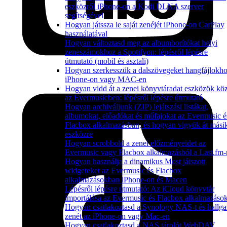
eszközről iPhone-on a Kodi DLNA szerver
segítségével
Hogyan játssza le saját zenéjét iPhone-on CarPlay
használatával
Hogyan változtasd meg az albumborítókat helyi
zeneszámokhoz a Spotifyon: lépésről lépésre
útmutató (mobil és asztali)
Hogyan szerkesszük a dalszövegeket hangfájlokh
iPhone-on vagy MAC-en
Hogyan vidd át a zenei könyvtáradat eszközök köz
az Evermusicben: lépésről lépésre útmutató
Hogyan archiváljunk (ZIP) lejátszási listákat,
albumokat, előadókat és műfajokat az Evermusic é
Flacbox alkalmazásban, és hogyan vigyük át mási
eszközre
Hogyan scrobbold a zenei előzményeidet az
Evermusic vagy Flacbox alkalmazásból a Last.fm-
Hogyan használja a dinamikus Most játszott
widgeteket az Evermusic és Flacbox
alkalmazásokban iPhone-on és Macen
Lépésről lépésre útmutató: Az iCloud könyvtár
importálása az Evermusic és Flacbox alkalmazáso
Hogyan csatlakoztasd a Synology NAS-t és hallga
zenét az iPhone-on vagy Mac-en
Hogyan csatlakoztasd a NAS tárolót WebDAV