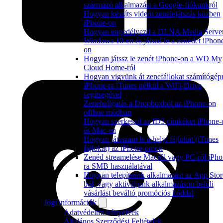
származó alkalmazást a Google-fiókunkról
Hogyan készíts videót zenelejátszás közben
iPhone-on
Hogyan engedélyezd a DLNA Media Server
Windows 10-en és játszd le a zenédet iPhon
on
Hogyan játssz le zenét iPhone-on a WD My
Cloud Home-ról
Hogyan vigyünk át zenefájlokat számítógép
iPhone-ra iTunes nélkül a WiFi-Drive
segítségével
Zenehallgatás a Dropboxból az iPhone-on
offline módban
Hogyan szerkeszd az ID3 címkéket iPhone-
és Mac-en
Hogyan játsszam le a helyi fájlokat (iTunes
fájlokat) az iPhone-omon
Zenéd streamelése Macről vagy PC-ről iPho
ra SMB használatával
Hogyan telepítsünk alkalmazást az App Stor
ból, vagy aktiváljunk alkalmazáson belüli
vásárlást beváltó promóciós kóddal
Jogi információk
Adatvédelmi irányelvek
Általános Szerződési Feltételek