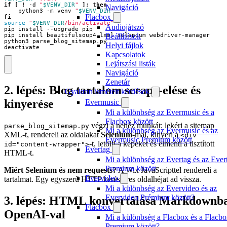
if
[
 ! -d 
"
$VENV_DIR
"
]
;
then
Navigáció
    python3 -m venv 
"
$VENV_DIR
"
Flacbox
fi
source
"
$VENV_DIR
/bin/activate"
Audiojátszó
Beállítások
Helyi fájlok
deactivate
Kapcsolatok
Lejátszási listák
Navigáció
Zenetár
2. lépés: Blog tartalom scrape-elése és
Gyakran ismételt kérdések
kinyerése
Evermusic
Mi a különbség az Evermusic és a
Flacbox között
végzi a nehéz munkát: lekéri a sitemap
parse_blog_sitemap.py
Mi a különbség az Evermusic és az
XML-t, rendereli az oldalakat
Selenium
-mal, kinyeri a
<div
Evermusic Premium között
-t, letölti a képeket és elmenti a tisztított
id="content-wrapper">
Evertag
HTML-t.
Mi a különbség az Evertag és az Ever
Premium között
Miért Selenium és nem requests?
A Wix JavaScripttel rendereli a
Evervideo
tartalmat. Egy egyszerű HTTP kérés üres oldalhéjat ad vissza.
Mi a különbség az Evervideo és az
Evervideo Prémium között?
3. lépés: HTML konvertálása Markdownb
Flacbox
OpenAI-val
Mi a különbség a Flacbox és a Flacb
Premium között?