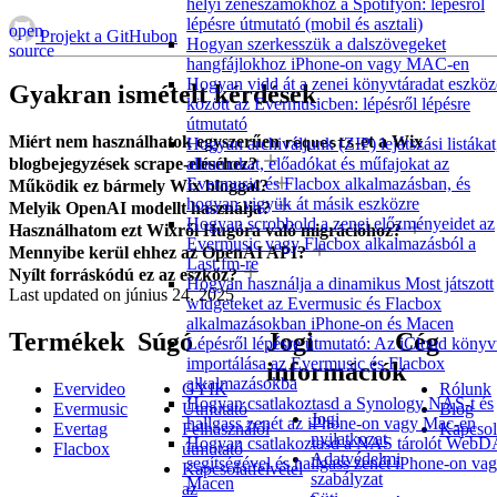
helyi zeneszámokhoz a Spotifyon: lépésről
lépésre útmutató (mobil és asztali)
open
Projekt a GitHubon
Hogyan szerkesszük a dalszövegeket
source
hangfájlokhoz iPhone-on vagy MAC-en
Hogyan vidd át a zenei könyvtáradat eszkö
Gyakran ismételt kérdések
között az Evermusicben: lépésről lépésre
útmutató
Miért nem használhatok egyszerűen
-et a Wix
requests
Hogyan archiváljunk (ZIP) lejátszási listákat
blogbejegyzések scrape-eléséhez?
albumokat, előadókat és műfajokat az
Evermusic és Flacbox alkalmazásban, és
Működik ez bármely Wix bloggal?
hogyan vigyük át másik eszközre
Melyik OpenAI modellt használja?
Hogyan scrobbold a zenei előzményeidet az
Használhatom ezt Wixről Hugóra való migrációhoz?
Evermusic vagy Flacbox alkalmazásból a
Mennyibe kerül ehhez az OpenAI API?
Last.fm-re
Nyílt forráskódú ez az eszköz?
Hogyan használja a dinamikus Most játszott
Last updated on
június 24, 2025
widgeteket az Evermusic és Flacbox
alkalmazásokban iPhone-on és Macen
Termékek
Súgó
Jogi
Cég
Lépésről lépésre útmutató: Az iCloud könyv
importálása az Evermusic és Flacbox
információk
alkalmazásokba
Evervideo
GYIK
Rólunk
Hogyan csatlakoztasd a Synology NAS-t és
Evermusic
Útmutató
Blog
Jogi
hallgass zenét az iPhone-on vagy Mac-en
Evertag
Felhasználói
Kapcsol
nyilatkozat
Hogyan csatlakoztasd a NAS tárolót Web
Flacbox
útmutató
Adatvédelmi
segítségével és hallgass zenét iPhone-on va
Kapcsolatfelvétel
szabályzat
Macen
az