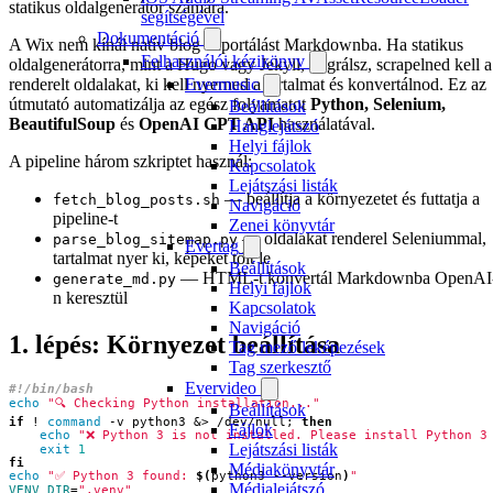
statikus oldalgenerátor számára.
segítségével
Dokumentáció
A Wix nem kínál natív blog exportálást Markdownba. Ha statikus
Felhasználói kézikönyv
oldalgenerátorra, mint a Hugo vagy Jekyll, migrálsz, scrapelned kell a
renderelt oldalakat, ki kell nyerned a tartalmat és konvertálnod. Ez az
Evermusic
útmutató automatizálja az egész folyamatot
Python, Selenium,
Beállítások
BeautifulSoup
és
OpenAI GPT API
használatával.
Hanglejátszó
Helyi fájlok
A pipeline három szkriptet használ:
Kapcsolatok
Lejátszási listák
— beállítja a környezetet és futtatja a
fetch_blog_posts.sh
Navigáció
pipeline-t
Zenei könyvtár
— oldalakat renderel Seleniummal,
parse_blog_sitemap.py
Evertag
tartalmat nyer ki, képeket tölt le
Beállítások
— HTML-t konvertál Markdownba OpenAI
generate_md.py
Helyi fájlok
n keresztül
Kapcsolatok
Navigáció
1. lépés: Környezet beállítása
Tag mező leképezések
Tag szerkesztő
Evervideo
echo
"🔍 Checking Python installation..."
Beállítások
if
 ! 
command
 -v python3 
&
> /dev/null
;
then
Fájlok
echo
"❌ Python 3 is not installed. Please install Python 3
Lejátszási listák
exit
1
fi
Médiakönyvtár
echo
"✅ Python 3 found: 
$(
python3 --version
)
"
Médialejátszó
VENV_DIR
=
".venv"