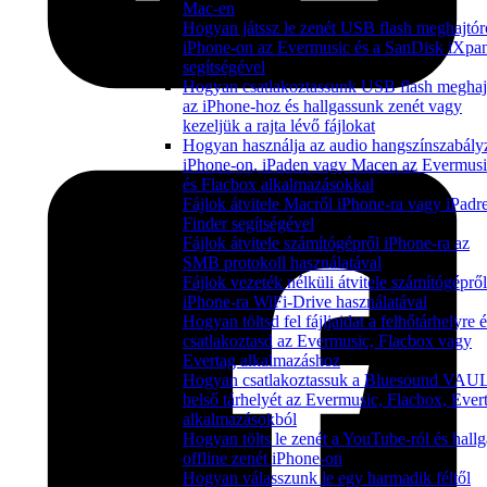
Mac-en
Hogyan játssz le zenét USB flash meghajtór
iPhone-on az Evermusic és a SanDisk iXpa
segítségével
Hogyan csatlakoztassunk USB flash meghaj
az iPhone-hoz és hallgassunk zenét vagy
kezeljük a rajta lévő fájlokat
Hogyan használja az audio hangszínszabály
iPhone-on, iPaden vagy Macen az Evermusi
és Flacbox alkalmazásokkal
Fájlok átvitele Macről iPhone-ra vagy iPadr
Finder segítségével
Fájlok átvitele számítógépről iPhone-ra az
SMB protokoll használatával
Fájlok vezeték nélküli átvitele számítógépről
iPhone-ra WiFi-Drive használatával
Hogyan töltsd fel fájljaidat a felhőtárhelyre 
csatlakoztasd az Evermusic, Flacbox vagy
Evertag alkalmazáshoz
Hogyan csatlakoztassuk a Bluesound VAU
belső tárhelyét az Evermusic, Flacbox, Ever
alkalmazásokból
Hogyan tölts le zenét a YouTube-ról és hallg
offline zenét iPhone-on
Hogyan válasszunk le egy harmadik féltől