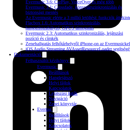
Evermusic 3.6: CarPlay, VoiceOver és még több
Evermusic 3.1: Crossfade, könyvtárszinkronizálás és
biztonsági mentés
Az Evermusic elérte a 3 millió letöltést: funkciók áttekint
Flacbox 1.6: Automatikus szinkronizálás,
hangszínszabályzó, OPUS támogatás
Evermusic 2.3: Automatikus szinkronizálás, lejátszási
pozíció és címkék
Zenehallgatás felhőtárhelyről iPhone-on az Evermusickel
iOS Audio Streaming AVAssetResourceLoader segítségé
Dokumentáció
Felhasználói kézikönyv
Evermusic
Beállítások
Hanglejátszó
Helyi fájlok
Kapcsolatok
Lejátszási listák
Navigáció
Zenei könyvtár
Evertag
Beállítások
Helyi fájlok
Kapcsolatok