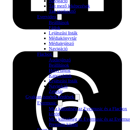
Navigáció
Tag mező leképezések
Tag szerkesztő
Evervideo
Beállítások
Fájlok
Lejátszási listák
Médiakönyvtár
Médialejátszó
Navigáció
Flacbox
Audiojátszó
Beállítások
Helyi fájlok
Kapcsolatok
Lejátszási listák
Navigáció
Zenetár
Gyakran ismételt kérdések
Evermusic
Mi a különbség az Evermusic és a Flacbox
között
Mi a különbség az Evermusic és az Evermus
Premium között
Evertag