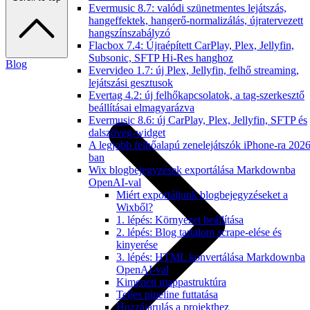
Evermusic 8.7: valódi szünetmentes lejátszás,
hangeffektek, hangerő-normalizálás, újratervezett
hangszínszabályzó
Flacbox 7.4: Újraépített CarPlay, Plex, Jellyfin,
Subsonic, SFTP Hi-Res hanghoz
Blog
Evervideo 1.7: új Plex, Jellyfin, felhő streaming,
lejátszási gesztusok
Evertag 4.2: új felhőkapcsolatok, a tag-szerkesztő
beállításai elmagyarázva
Evermusic 8.6: új CarPlay, Plex, Jellyfin, SFTP és
dalszöveg-widget
A legjobb felhőalapú zenelejátszók iPhone-ra 2026
ban
Wix blogbejegyzések exportálása Markdownba
OpenAI-val
Miért exportáljunk blogbejegyzéseket a
Wixből?
1. lépés: Környezet beállítása
2. lépés: Blog tartalom scrape-elése és
kinyerése
3. lépés: HTML konvertálása Markdownba
OpenAI-val
Kimeneti mappastruktúra
Teljes pipeline futtatása
Hozzájárulás a projekthez