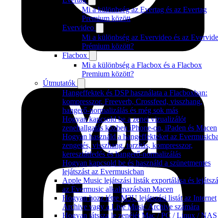
Mi a különbség az Evertag és az Evertag
Premium között
Evervideo
Mi a különbség az Evervideo és az Evervid
Prémium között?
Flacbox
Mi a különbség a Flacbox és a Flacbox
Premium között?
Útmutatók
Hangeffektek és DSP használata a Flacboxban:
kompresszor, Freeverb, Crossfeed, visszhang,
hangerő-normalizálás és még sok más
Hogyan kapcsold be a zenei vizualizálót
zenehallgatás közben iPhone-on, iPaden és Macen
Hogyan használd a hangeffekteket az Evermusicb
zengetés, visszhang, torzítás, kompresszor,
keresztátfedés és hangerő-normalizálás
Hogyan kapcsold be és használd a szünetmentes
lejátszást az Evermusicban
Apple Music lejátszási listák exportálása és lejátsz
az Evermusic alkalmazásban Macen
Hogyan hozz létre M3U lejátszási listát az Internet
Archive vagy a Live Music Archive számára
Hogyan játssza le zenéjét Mac / PC / Linux / NAS