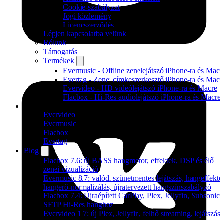
Cookie-szabályzat
Jogi közlemény
Licencszerződés
Lépjen kapcsolatba velünk
Rólunk
Támogatás
Termékek
Evermusic - Offline zenelejátszó iPhone-ra és Mac
Evertag - Zenei címkeszerkesztő iPhone-ra és Mac
Evervideo - HD videólejátszó iPhone-ra és Macre
Flacbox - Hi-Res audiolejátszó iPhone-ra és Macr
Termékek
Evervideo
Evermusic
Flacbox
Evertag
Blog
Flacbox 7.6: új BASS hangmotor, effektek, DSP és élő
zenei vizualizáció
Evermusic 8.7: valódi szünetmentes lejátszás, hangeffekt
hangerő-normalizálás, újratervezett hangszínszabályzó
Flacbox 7.4: Újraépített CarPlay, Plex, Jellyfin, Subsonic
SFTP Hi-Res hanghoz
Evervideo 1.7: új Plex, Jellyfin, felhő streaming, lejátszás