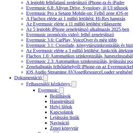
A legjobb felhőalapú zenlejátszó iPhone-ra és iPadre
Evermusic 6.8: Aliyun Drive, Synology, új UI stílusok
Evermusic Pro a Setapp Mobile-on: Felhő zene iOS-re
A Flacbox elérte az 1 millió letöltést: Hi-Res hangzás
Az Evermusic elérte a 11 millió letöltést világszerte
Az 5 legjobb iPhone zenelejátszó alkalmazás 2025-ben
Evermusic promóciós videó: felhő zenelejátszó
Evermusic 3.6: CarPlay, VoiceOver és még több
Evermusic 3.1: Crossfade, könyvtárszinkronizálás és biz
Az Evermusic elérte a 3 millió letöltést: funkciók áttekint
Flacbox 1.6: Automatikus szinkronizálás, hangszínszab
Evermusic 2.3: Automatikus szinkronizálás, lejátszási po
Zenehallgatás felhőtárhelyről iPhone-on az Evermusickel
iOS Audio Streaming AVAssetResourceLoader segítségé
Dokumentáció
Felhasználói kézikönyv
Evermusic
Beállítások
Hanglejátszó
Helyi fájlok
Kapcsolatok
Lejátszási listák
Navigáció
Zenei könyvtár