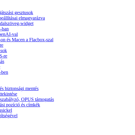
ejátszási gesztusok
beállításai elmagyarázva
s dalszöveg-widget
6-ban
penAI-val
on és Macen a Flacbox-szal
re
usok
S-re
zás
e
5-ben
és biztonsági mentés
ttekintése
ínszabályzó, OPUS támogatás
ási pozíció és címkék
usickel
ítségével