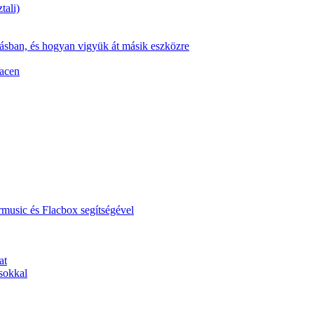
tali)
zásban, és hogyan vigyük át másik eszközre
Macen
music és Flacbox segítségével
at
sokkal