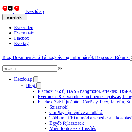
Kezdőlap
Termékek
Evervideo
Evermusic
Flacbox
Evertag
Blog
Dokumentáció
Támogatás
Jogi információk
Kapcsolat
Rólunk
⌘
K
Kezdőlap
Blog
Flacbox 7.6: új BASS hangmotor, effektek, DSP és 
Evermusic 8.7: valódi szünetmentes lejátszás, hang
Flacbox 7.4: Újraépített CarPlay, Plex, Jellyfin,
Sziasztok!
CarPlay, újraépítve a nulláról
Több mint 10 új mód a zenéd csatlakoztatás
Egyéb fejlesztések
Miért fontos ez a frissítés