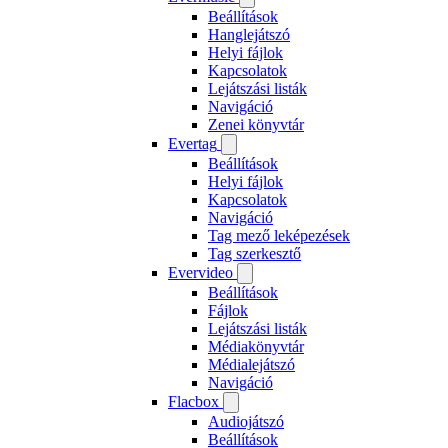
Beállítások
Hanglejátszó
Helyi fájlok
Kapcsolatok
Lejátszási listák
Navigáció
Zenei könyvtár
Evertag
Beállítások
Helyi fájlok
Kapcsolatok
Navigáció
Tag mező leképezések
Tag szerkesztő
Evervideo
Beállítások
Fájlok
Lejátszási listák
Médiakönyvtár
Médialejátszó
Navigáció
Flacbox
Audiojátszó
Beállítások