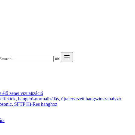
⌘
K
élő zenei vizualizáció
effektek, hangerő-normalizálás, újratervezett hangszínszabályzó
 Subsonic, SFTP Hi-Res hanghoz
ára