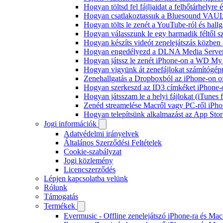
Hogyan töltsd fel fájljaidat a felhőtárhelyr
Hogyan csatlakoztassuk a Bluesound VAULT 
Hogyan tölts le zenét a YouTube-ról és hallg
Hogyan válasszunk le egy harmadik féltől s
Hogyan készíts videót zenelejátszás közben
Hogyan engedélyezd a DLNA Media Servert 
Hogyan játssz le zenét iPhone-on a WD M
Hogyan vigyünk át zenefájlokat számítógépr
Zenehallgatás a Dropboxból az iPhone-on o
Hogyan szerkeszd az ID3 címkéket iPhone-
Hogyan játsszam le a helyi fájlokat (iTunes
Zenéd streamelése Macről vagy PC-ről iPho
Hogyan telepítsünk alkalmazást az App Store
Jogi információk
Adatvédelmi irányelvek
Általános Szerződési Feltételek
Cookie-szabályzat
Jogi közlemény
Licencszerződés
Lépjen kapcsolatba velünk
Rólunk
Támogatás
Termékek
Evermusic - Offline zenelejátszó iPhone-ra és Mac