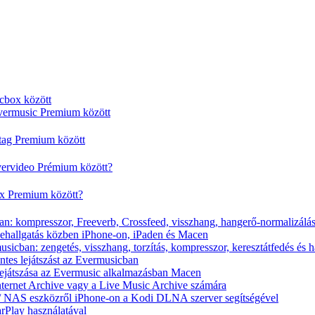
cbox között
vermusic Premium között
rtag Premium között
vervideo Prémium között?
ox Premium között?
n: kompresszor, Freeverb, Crossfeed, visszhang, hangerő-normalizálá
nehallgatás közben iPhone-on, iPaden és Macen
icban: zengetés, visszhang, torzítás, kompresszor, keresztátfedés és 
tes lejátszást az Evermusicban
s lejátszása az Evermusic alkalmazásban Macen
Internet Archive vagy a Live Music Archive számára
x / NAS eszközről iPhone-on a Kodi DLNA szerver segítségével
arPlay használatával