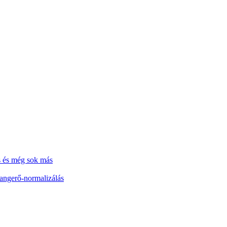
s és még sok más
hangerő-normalizálás