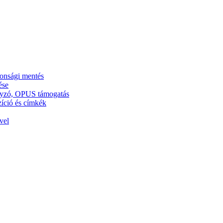
tonsági mentés
ése
ályzó, OPUS támogatás
zíció és címkék
vel