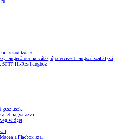
-re
e
nei vizualizáció
ek, hangerő-normalizálás, újratervezett hangszínszabályzó
nic, SFTP Hi-Res hanghoz
si gesztusok
tásai elmagyarázva
zöveg-widget
val
Macen a Flacbox-szal