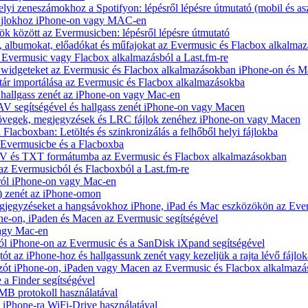
yi zeneszámokhoz a Spotifyon: lépésről lépésre útmutató (mobil és asz
fájlokhoz iPhone-on vagy MAC-en
ök között az Evermusicben: lépésről lépésre útmutató
at, albumokat, előadókat és műfajokat az Evermusic és Flacbox alkalma
 Evermusic vagy Flacbox alkalmazásból a Last.fm-re
t widgeteket az Evermusic és Flacbox alkalmazásokban iPhone-on és 
tár importálása az Evermusic és Flacbox alkalmazásokba
hallgass zenét az iPhone-on vagy Mac-en
V segítségével és hallgass zenét iPhone-on vagy Macen
zövegek, megjegyzések és LRC fájlok zenéhez iPhone-on vagy Macen
 Flacboxban: Letöltés és szinkronizálás a felhőből helyi fájlokba
z Evermusicbe és a Flacboxba
V és TXT formátumba az Evermusic és Flacbox alkalmazásokban
 az Evermusicból és Flacboxból a Last.fm-re
ról iPhone-on vagy Mac-en
) zenét az iPhone-omon
jegyzéseket a hangsávokhoz iPhone, iPad és Mac eszközökön az Ever
e-on, iPaden és Macen az Evermusic segítségével
vagy Mac-en
ól iPhone-on az Evermusic és a SanDisk iXpand segítségével
 az iPhone-hoz és hallgassunk zenét vagy kezeljük a rajta lévő fájlok
zót iPhone-on, iPaden vagy Macen az Evermusic és Flacbox alkalmazá
 a Finder segítségével
SMB protokoll használatával
l iPhone-ra WiFi-Drive használatával