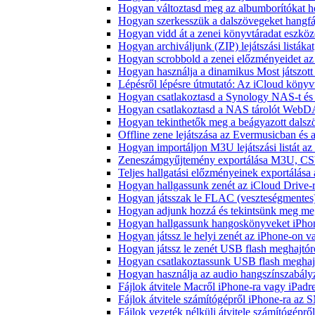
Hogyan változtasd meg az albumborítókat hel
Hogyan szerkesszük a dalszövegeket hang
Hogyan vidd át a zenei könyvtáradat eszköz
Hogyan archiváljunk (ZIP) lejátszási listák
Hogyan scrobbold a zenei előzményeidet az
Hogyan használja a dinamikus Most játszot
Lépésről lépésre útmutató: Az iCloud könyv
Hogyan csatlakoztasd a Synology NAS-t és 
Hogyan csatlakoztasd a NAS tárolót WebDA
Hogyan tekinthetők meg a beágyazott dals
Offline zene lejátszása az Evermusicban és a
Hogyan importáljon M3U lejátszási listát a
Zeneszámgyűjtemény exportálása M3U, CS
Teljes hallgatási előzményeinek exportálása
Hogyan hallgassunk zenét az iCloud Drive-
Hogyan játsszak le FLAC (veszteségmentes
Hogyan adjunk hozzá és tekintsünk meg meg
Hogyan hallgassunk hangoskönyveket iPhon
Hogyan játssz le helyi zenét az iPhone-on 
Hogyan játssz le zenét USB flash meghajtór
Hogyan csatlakoztassunk USB flash meghajtót
Hogyan használja az audio hangszínszabály
Fájlok átvitele Macről iPhone-ra vagy iPadre
Fájlok átvitele számítógépről iPhone-ra az 
Fájlok vezeték nélküli átvitele számítógéprő