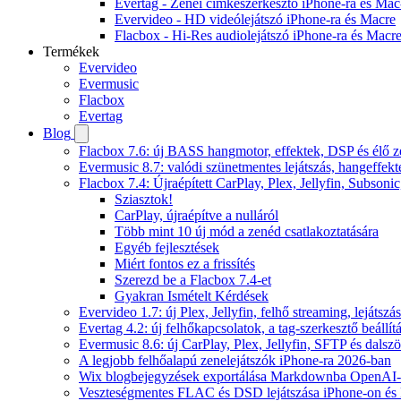
Evertag - Zenei címkeszerkesztő iPhone-ra és Mac
Evervideo - HD videólejátszó iPhone-ra és Macre
Flacbox - Hi-Res audiolejátszó iPhone-ra és Macr
Termékek
Evervideo
Evermusic
Flacbox
Evertag
Blog
Flacbox 7.6: új BASS hangmotor, effektek, DSP és élő ze
Evermusic 8.7: valódi szünetmentes lejátszás, hangeffekt
Flacbox 7.4: Újraépített CarPlay, Plex, Jellyfin, Subso
Sziasztok!
CarPlay, újraépítve a nulláról
Több mint 10 új mód a zenéd csatlakoztatására
Egyéb fejlesztések
Miért fontos ez a frissítés
Szerezd be a Flacbox 7.4-et
Gyakran Ismételt Kérdések
Evervideo 1.7: új Plex, Jellyfin, felhő streaming, lejátszá
Evertag 4.2: új felhőkapcsolatok, a tag-szerkesztő beállí
Evermusic 8.6: új CarPlay, Plex, Jellyfin, SFTP és dals
A legjobb felhőalapú zenelejátszók iPhone-ra 2026-ban
Wix blogbejegyzések exportálása Markdownba OpenAI-
Veszteségmentes FLAC és DSD lejátszása iPhone-on és 