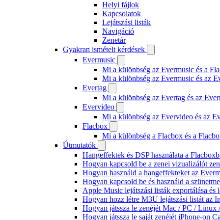
Helyi fájlok
Kapcsolatok
Lejátszási listák
Navigáció
Zenetár
Gyakran ismételt kérdések
Evermusic
Mi a különbség az Evermusic és a Fla
Mi a különbség az Evermusic és az E
Evertag
Mi a különbség az Evertag és az Eve
Evervideo
Mi a különbség az Evervideo és az E
Flacbox
Mi a különbség a Flacbox és a Flacb
Útmutatók
Hangeffektek és DSP használata a Flacboxba
Hogyan kapcsold be a zenei vizualizálót ze
Hogyan használd a hangeffekteket az Evermus
Hogyan kapcsold be és használd a szünetmen
Apple Music lejátszási listák exportálása é
Hogyan hozz létre M3U lejátszási listát az 
Hogyan játssza le zenéjét Mac / PC / Linu
Hogyan játssza le saját zenéjét iPhone-on C