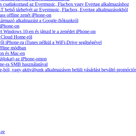
e és csatlakoztasd az Evermusic, Flacbox vagy Evertag alkalmazáshoz
belső tárhelyét az Evermusic, Flacbox, Evertag alkalmazásokból
ass offline zenét iPhone-on
zármazó alkalmazást a Google-fiókunkról
 iPhone-on
Windows 10-en és játszd le a zenédet iPhone-on
y Cloud Home-ról
ől iPhone-ra iTunes nélkül a WiFi-Drive segítségével
ffline módban
on és Mac-en
 fájlokat) az iPhone-omon
ne-ra SMB használatával
-ból, vagy aktiváljunk alkalmazáson belüli vásárlást beváltó promóció
-re