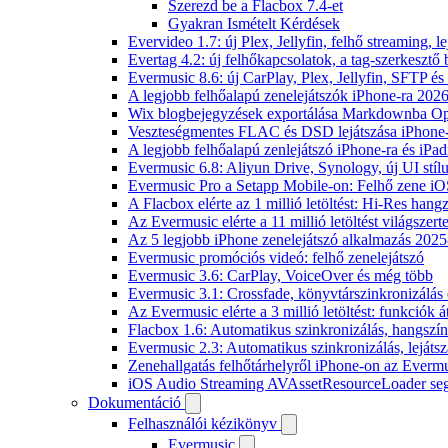
Szerezd be a Flacbox 7.4-et
Gyakran Ismételt Kérdések
Evervideo 1.7: új Plex, Jellyfin, felhő streaming, l
Evertag 4.2: új felhőkapcsolatok, a tag-szerkesztő 
Evermusic 8.6: új CarPlay, Plex, Jellyfin, SFTP é
A legjobb felhőalapú zenelejátszók iPhone-ra 202
Wix blogbejegyzések exportálása Markdownba O
Veszteségmentes FLAC és DSD lejátszása iPhone-
A legjobb felhőalapú zenlejátszó iPhone-ra és iPad
Evermusic 6.8: Aliyun Drive, Synology, új UI stíl
Evermusic Pro a Setapp Mobile-on: Felhő zene iO
A Flacbox elérte az 1 millió letöltést: Hi-Res hang
Az Evermusic elérte a 11 millió letöltést világszert
Az 5 legjobb iPhone zenelejátszó alkalmazás 202
Evermusic promóciós videó: felhő zenelejátszó
Evermusic 3.6: CarPlay, VoiceOver és még több
Evermusic 3.1: Crossfade, könyvtárszinkronizálás 
Az Evermusic elérte a 3 millió letöltést: funkciók á
Flacbox 1.6: Automatikus szinkronizálás, hangsz
Evermusic 2.3: Automatikus szinkronizálás, lejátsz
Zenehallgatás felhőtárhelyről iPhone-on az Everm
iOS Audio Streaming AVAssetResourceLoader seg
Dokumentáció
Felhasználói kézikönyv
Evermusic