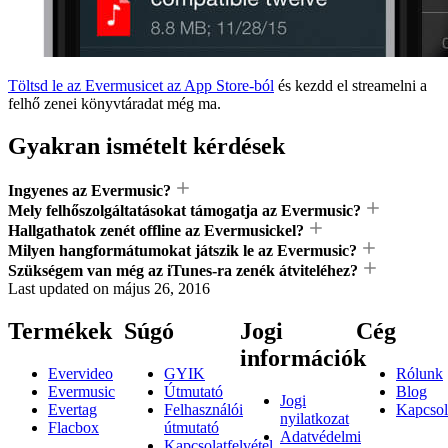
Töltsd le az Evermusicet az App Store-ból
és kezdd el streamelni a
felhő zenei könyvtáradat még ma.
Gyakran ismételt kérdések
Ingyenes az Evermusic?
Mely felhőszolgáltatásokat támogatja az Evermusic?
Hallgathatok zenét offline az Evermusickel?
Milyen hangformátumokat játszik le az Evermusic?
Szükségem van még az iTunes-ra zenék átviteléhez?
Last updated on
május 26, 2016
Termékek
Súgó
Jogi
Cég
információk
Evervideo
GYIK
Rólunk
Evermusic
Útmutató
Blog
Jogi
Evertag
Felhasználói
Kapcsol
nyilatkozat
Flacbox
útmutató
Adatvédelmi
Kapcsolatfelvétel