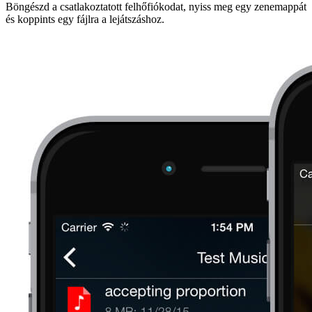
Böngészd a csatlakoztatott felhőfiókodat, nyiss meg egy zenemappát
és koppints egy fájlra a lejátszáshoz.