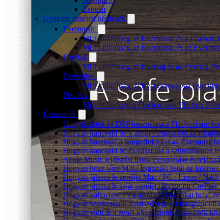
Navigáció
Zenetár
Gyakran ismételt kérdések
Evermusic
Mi a különbség az Evermusic és a Flacbox k
Mi a különbség az Evermusic és az Evermu
Evertag
Mi a különbség az Evertag és az Evertag P
Evervideo
Mi a különbség az Evervideo és az Evervid
Flacbox
Mi a különbség a Flacbox és a Flacbox Pre
Útmutatók
Hangeffektek és DSP használata a Flacboxban: kom
Hogyan kapcsold be a zenei vizualizálót zenehall
Hogyan használd a hangeffekteket az Evermusicban:
Hogyan kapcsold be és használd a szünetmentes le
Apple Music lejátszási listák exportálása és lejá
Hogyan hozz létre M3U lejátszási listát az Intern
Hogyan játssza le zenéjét Mac / PC / Linux / NA
Hogyan játssza le saját zenéjét iPhone-on CarPlay 
Hogyan változtasd meg az albumborítókat helyi zen
Hogyan szerkesszük a dalszövegeket hangfájlok
Hogyan vidd át a zenei könyvtáradat eszközök köz