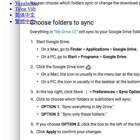
Українська
Tiếng Việt
简体中文
繁體中文