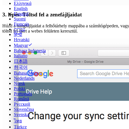
Ελληνικά
English
Español
3. lépés: Töltsd fel a zenefájljaidat
Suomi
Français
Húzd a hangfájljaidat a felhőtárhely mappába a számítógépeden, vag
עברית
töltsd fel őket a webes felületen keresztül.
हिन्दी
Hrvatski
Magyar
Bahasa Indonesia
Italiano
日本語
한국어
Bahasa Melayu
Nederlands
Norsk
Polski
Português
Română
Русский
Slovenčina
Svenska
ไทย
Türkçe