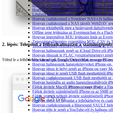
Hogyan archiváljunk (ZIP) lejátszási listákat, al
Hogyan scrobbold a zenei előzményeidet az Everm
Hogyan használja a dinamikus Most játszott widg
Lépésről lépésre útmutató: Az iCloud könyvtár im
Hogyan csatlakoztasd a Synology NAS-t és hallga
Hogyan csatlakoztasd a NAS tárolót WebDAV segí
Hogyan tekinthetők meg a beágyazott dalszövege
Offline zene lejátszása az Evermusicban és a Flacb
Hogyan importáljon M3U lejátszási listát az Ever
Zeneszámgyűjtemény exportálása M3U, CSV és T
2. lépés: Telepítsd a felhőalkalmazást a számítógépedr
Teljes hallgatási előzményeinek exportálása az Ev
Hogyan hallgassunk zenét az iCloud Drive-ról iP
Hogyan játsszak le FLAC (veszteségmentes) zené
Töltsd le a felhőtárhely klienst (pl. Google Drive) Mac-re vagy PC-re.
Hogyan adjunk hozzá és tekintsünk meg megjegyzé
Hogyan hallgassunk hangoskönyveket iPhone-on, 
Hogyan játssz le helyi zenét az iPhone-on vagy M
Hogyan játssz le zenét USB flash meghajtóról iPh
Hogyan csatlakoztassunk USB flash meghajtót az iP
Hogyan használja az audio hangszínszabályzót iP
Fájlok átvitele Macről iPhone-ra vagy iPadre a Fin
Fájlok átvitele számítógépről iPhone-ra az SMB pr
Fájlok vezeték nélküli átvitele számítógépről iPho
Hogyan töltsd fel fájljaidat a felhőtárhelyre és c
Hogyan csatlakoztassuk a Bluesound VAULT belső 
Hogyan tölts le zenét a YouTube-ról és hallgass of