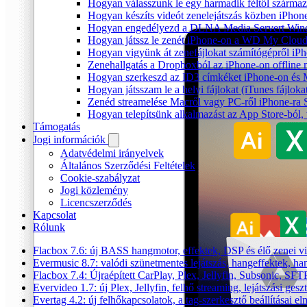
Hogyan válasszunk le egy harmadik féltől származ
Hogyan készíts videót zenelejátszás közben iPhon
Hogyan engedélyezd a DLNA Media Servert Window
Hogyan játssz le zenét iPhone-on a WD My Clou
Hogyan vigyünk át zenefájlokat számítógépről iPh
Zenehallgatás a Dropboxból az iPhone-on offline
Hogyan szerkeszd az ID3 címkéket iPhone-on és
Hogyan játsszam le a helyi fájlokat (iTunes fájlok
Zenéd streamelése Macről vagy PC-ről iPhone-ra
Hogyan telepítsünk alkalmazást az App Store-ból, 
Támogatás
Jogi információk
Adatvédelmi irányelvek
Általános Szerződési Feltételek
Cookie-szabályzat
Jogi közlemény
Licencszerződés
Kapcsolat
Rólunk
Flacbox 7.6: új BASS hangmotor, effektek, DSP és élő zenei vi
Evermusic 8.7: valódi szünetmentes lejátszás, hangeffektek, ha
Flacbox 7.4: Újraépített CarPlay, Plex, Jellyfin, Subsonic, S
Evervideo 1.7: új Plex, Jellyfin, felhő streaming, lejátszási gesz
Evertag 4.2: új felhőkapcsolatok, a tag-szerkesztő beállításai 