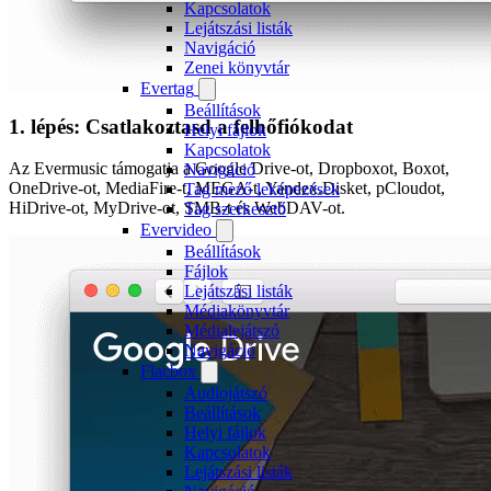
Kapcsolatok
Lejátszási listák
Navigáció
Zenei könyvtár
Evertag
Beállítások
1. lépés: Csatlakoztasd a felhőfiókodat
Helyi fájlok
Kapcsolatok
Az Evermusic támogatja a Google Drive-ot, Dropboxot, Boxot,
Navigáció
OneDrive-ot, MediaFire-t, MEGA-t, Yandex.Disket, pCloudot,
Tag mező leképezések
HiDrive-ot, MyDrive-ot, SMB-t és WebDAV-ot.
Tag szerkesztő
Evervideo
Beállítások
Fájlok
Lejátszási listák
Médiakönyvtár
Médialejátszó
Navigáció
Flacbox
Audiojátszó
Beállítások
Helyi fájlok
Kapcsolatok
Lejátszási listák