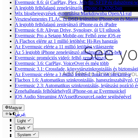
Evermusic 8.6: új CarPlay, Plex, Jellyfin, SFTP és dalszöveg-w
A legjobb felhőalapú zenelejátszók iPhone-ra 2026-ban
Wix blogbejegyzések exportálása Markdownba OpenAI-val
Veszteségmentes FLAC és DSD lejátszása iPhone-on és Macen
A legjobb felhőalapú zenlejátszó iPhone-ra és iPadre
Evermusic 6.8: Aliyun Drive, Synology, új UI stílusok
Evermusic Pro a Setapp Mobile-on: Felhő zene iOS-re
A Flacbox elérte az 1 millió letöltést: Hi-Res hangzás
Az Evermusic elérte a 11 millió letöltést világszerte
Az 5 legjobb iPhone zenelejátszó alkalmazás 2025-ben
Evermusic promóciós videó: felhő zenelejátszó
Evermusic 3.6: CarPlay, VoiceOver és még több
Evermusic 3.1: Crossfade, könyvtárszinkronizálás és biztonság
Az Evermusic elérte a 3 millió letöltést: funkciók áttekintése
Flacbox 1.6: Automatikus szinkronizálás, hangszínszabályzó,
Evermusic 2.3: Automatikus szinkronizálás, lejátszási pozíció 
Zenehallgatás felhőtárhelyről iPhone-on az Evermusickel
iOS Audio Streaming AVAssetResourceLoader segítségével
Magyar
عربي
Català
Light
Čeština
Dark
Dansk
System
Deutsch