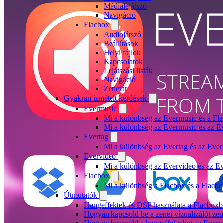
Médialejátszó
Navigáció
Flacbox
Audiojátszó
Beállítások
Helyi fájlok
Kapcsolatok
Lejátszási listák
Navigáció
Zenetár
Gyakran ismételt kérdések
Evermusic
Mi a különbség az Evermusic és a Fla
Mi a különbség az Evermusic és az E
Evertag
Mi a különbség az Evertag és az Eve
Evervideo
Mi a különbség az Evervideo és az E
Flacbox
Mi a különbség a Flacbox és a Flacb
Útmutatók
Hangeffektek és DSP használata a Flacboxba
Hogyan kapcsold be a zenei vizualizálót ze
Hogyan használd a hangeffekteket az Evermus