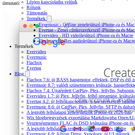
Lépjen kapcsolatba velünk
útmutató:
Rólunk
Támogatás
Termékek
Evermusic - Offline zenelejátszó iPhone-ra és Mac
Evertag - Zenei címkeszerkesztő iPhone-ra és Mac
Evervideo - HD videólejátszó iPhone-ra és Macre
Flacbox - Hi-Res audiolejátszó iPhone-ra és Macr
Termékek
Evervideo
Evermusic
Flacbox
Evertag
Blog
Flacbox 7.6: új BASS hangmotor, effektek, DSP és élő ze
Evermusic 8.7: valódi szünetmentes lejátszás, hangeffekt
Flacbox 7.4: Újraépített CarPlay, Plex, Jellyfin, Subso
Evervideo 1.7: új Plex, Jellyfin, felhő streaming, lejátszá
Evertag 4.2: új felhőkapcsolatok, a tag-szerkesztő beállí
Evermusic 8.6: új CarPlay, Plex, Jellyfin, SFTP és dals
A legjobb felhőalapú zenelejátszók iPhone-ra 2026-ban
Wix blogbejegyzések exportálása Markdownba OpenAI-
Veszteségmentes FLAC és DSD lejátszása iPhone-on és 
A legjobb felhőalapú zenlejátszó iPhone-ra és iPadre
Evermusic 6.8: Aliyun Drive, Synology, új UI stílusok