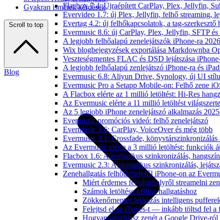
Flacbox 7.4: Újraépített CarPlay, Plex, Jellyfin,
Gyakran ismételt kérdések
Evervideo 1.7: új Plex, Jellyfin, felhő streaming, l
Evertag 4.2: új felhőkapcsolatok, a tag-szerkesztő 
Scroll to top
Evermusic 8.6: új CarPlay, Plex, Jellyfin, SFTP é
A legjobb felhőalapú zenelejátszók iPhone-ra 202
Wix blogbejegyzések exportálása Markdownba O
Veszteségmentes FLAC és DSD lejátszása iPhone-
A legjobb felhőalapú zenlejátszó iPhone-ra és iPad
Blog
Evermusic 6.8: Aliyun Drive, Synology, új UI stíl
Evermusic Pro a Setapp Mobile-on: Felhő zene iO
A Flacbox elérte az 1 millió letöltést: Hi-Res hang
Az Evermusic elérte a 11 millió letöltést világszert
Az 5 legjobb iPhone zenelejátszó alkalmazás 202
Evermusic promóciós videó: felhő zenelejátszó
Evermusic 3.6: CarPlay, VoiceOver és még több
Evermusic 3.1: Crossfade, könyvtárszinkronizálás 
Az Evermusic elérte a 3 millió letöltést: funkciók á
Flacbox 1.6: Automatikus szinkronizálás, hangsz
Evermusic 2.3: Automatikus szinkronizálás, lejátsz
Zenehallgatás felhőtárhelyről iPhone-on az Everm
Miért érdemes felhőtárhelyről streamelni zen
Számok letöltése offline hallgatáshoz
Zökkenőmentes lejátszás intelligens pufferel
Felejtsd el az iTunes-t — inkább töltsd fel a
Hogyan játszhatsz zenét a Google Drive-ról