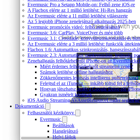
Evermusic Pro a Setapp Mobile-on: Felhő zene iOS-re
A Flacbox elérte az 1 millió letöltést: Hi-Res hangzás
Az Evermusic elérte a 11 millió letöltést világszerte
Az 5 legjobb iPhone zenelejátszó alkalmazás 2025-ben
Evermusic promóciós videó: felhő zenelejátszó
Evermusic 3.6: CarPlay, VoiceOver és még több
Evermusic 3.1: Crossfade, könyvtárszinkronizálás és biz
Az Evermusic elérte a 3 millió letöltést: funkciók áttekint
Flacbox 1.6: Automatikus szinkronizálás, hangszínszab
Evermusic 2.3: Automatikus szinkronizálás, lejátszási po
Zenehallgatás felhőtárhelyről iPhone-on az Evermusickel
Miért érdemes felhőtárhelyről streamelni zenét?
Számok letöltése offline hallgatáshoz
Zökkenőmentes lejátszás intelligens pufferelésssel
Felejtsd el az iTunes-t — inkább töltsd fel a felhőb
Hogyan játszhatsz zenét a Google Drive-ról iPhon
Gyakran ismételt kérdések
iOS Audio Streaming AVAssetResourceLoader segítségé
Dokumentáció
Felhasználói kézikönyv
Evermusic
Beállítások
Hanglejátszó
Helyi fájlok