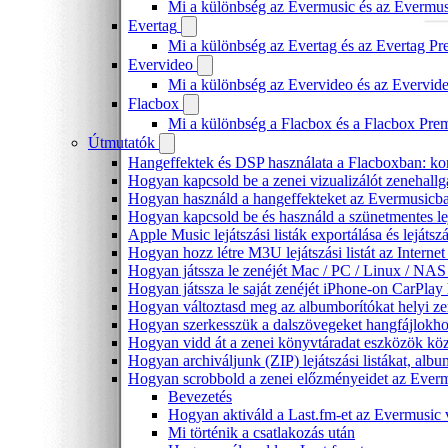
Mi a különbség az Evermusic és az Evermu
Evertag
Mi a különbség az Evertag és az Evertag P
Evervideo
Mi a különbség az Evervideo és az Evervid
Flacbox
Mi a különbség a Flacbox és a Flacbox Pre
Útmutatók
Hangeffektek és DSP használata a Flacboxban: kom
Hogyan kapcsold be a zenei vizualizálót zenehall
Hogyan használd a hangeffekteket az Evermusicban:
Hogyan kapcsold be és használd a szünetmentes le
Apple Music lejátszási listák exportálása és lejá
Hogyan hozz létre M3U lejátszási listát az Intern
Hogyan játssza le zenéjét Mac / PC / Linux / NA
Hogyan játssza le saját zenéjét iPhone-on CarPlay 
Hogyan változtasd meg az albumborítókat helyi zen
Hogyan szerkesszük a dalszövegeket hangfájlok
Hogyan vidd át a zenei könyvtáradat eszközök köz
Hogyan archiváljunk (ZIP) lejátszási listákat, al
Hogyan scrobbold a zenei előzményeidet az Everm
Bevezetés
Hogyan aktiváld a Last.fm-et az Evermusic
Mi történik a csatlakozás után