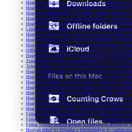
Hogyan szerkesszük a dalszövegeket hangfájlokhoz iP
Hogyan vidd át a zenei könyvtáradat eszközök között az 
Hogyan archiváljunk (ZIP) lejátszási listákat, albumoka
Hogyan scrobbold a zenei előzményeidet az Evermusic v
Hogyan használja a dinamikus Most játszott widgeteket
Lépésről lépésre útmutató: Az iCloud könyvtár importál
Hogyan csatlakoztasd a Synology NAS-t és hallgass zen
Hogyan csatlakoztasd a NAS tárolót WebDAV segítségév
Hogyan tekinthetők meg a beágyazott dalszövegek, meg
Offline zene lejátszása az Evermusicban és a Flacboxban: 
Hogyan importáljon M3U lejátszási listát az Evermusicb
Zeneszámgyűjtemény exportálása M3U, CSV és TXT for
Teljes hallgatási előzményeinek exportálása az Evermusi
Hogyan hallgassunk zenét az iCloud Drive-ról iPhone-
Hogyan játsszak le FLAC (veszteségmentes) zenét az i
Hogyan adjunk hozzá és tekintsünk meg megjegyzéseket
Hogyan hallgassunk hangoskönyveket iPhone-on, iPaden
Hogyan játssz le helyi zenét az iPhone-on vagy Mac-en
Hogyan játssz le zenét USB flash meghajtóról iPhone-on
Hogyan csatlakoztassunk USB flash meghajtót az iPhone-h
Hogyan használja az audio hangszínszabályzót iPhone-o
Fájlok átvitele Macről iPhone-ra vagy iPadre a Finder se
Fájlok átvitele számítógépről iPhone-ra az SMB protokol
Fájlok vezeték nélküli átvitele számítógépről iPhone-ra 
Hogyan töltsd fel fájljaidat a felhőtárhelyre és csatlak