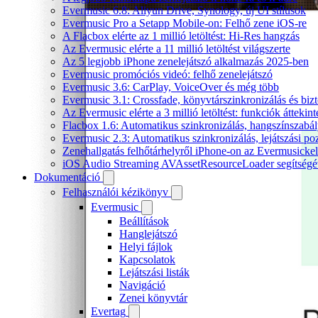
Evermusic 6.8: Aliyun Drive, Synology, új UI stílusok
Evermusic Pro a Setapp Mobile-on: Felhő zene iOS-re
A Flacbox elérte az 1 millió letöltést: Hi-Res hangzás
Az Evermusic elérte a 11 millió letöltést világszerte
Az 5 legjobb iPhone zenelejátszó alkalmazás 2025-ben
Evermusic promóciós videó: felhő zenelejátszó
Evermusic 3.6: CarPlay, VoiceOver és még több
Evermusic 3.1: Crossfade, könyvtárszinkronizálás és biz
Az Evermusic elérte a 3 millió letöltést: funkciók áttekint
Flacbox 1.6: Automatikus szinkronizálás, hangszínszab
Evermusic 2.3: Automatikus szinkronizálás, lejátszási po
Zenehallgatás felhőtárhelyről iPhone-on az Evermusickel
iOS Audio Streaming AVAssetResourceLoader segítségé
Dokumentáció
Felhasználói kézikönyv
Evermusic
Beállítások
Hanglejátszó
Helyi fájlok
Kapcsolatok
Lejátszási listák
Navigáció
Zenei könyvtár
Evertag