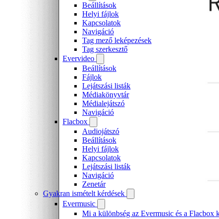
Beállítások
Helyi fájlok
Kapcsolatok
Navigáció
Tag mező leképezések
Tag szerkesztő
Evervideo
Beállítások
Fájlok
Lejátszási listák
Médiakönyvtár
Médialejátszó
Navigáció
Flacbox
Audiojátszó
Beállítások
Helyi fájlok
Kapcsolatok
Lejátszási listák
Navigáció
Zenetár
Gyakran ismételt kérdések
Evermusic
Mi a különbség az Evermusic és a Flacbox k