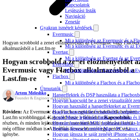
Kapcsolatok
Lejátszási listák
Navigáció
Zenetár
Gyakran ismételt kérdések
Evermusic
Mi a különbség az Evermusic és a Fla
Hogyan scrobbold a zenei előzményeidet az Evermusic vagy Flacbox
Mi a különbség az Evermusic és az E
alkalmazásból a Last.fm-re
Evertag
Mi a különbség az Evertag és az Eve
Hogyan scrobbold a zenei előzményeidet a
Evervideo
Evermusic vagy Flacbox alkalmazásból a
Mi a különbség az Evervideo és az E
Flacbox
Last.fm-re
Mi a különbség a Flacbox és a Flacb
Útmutatók
Artem Meleshko
Hangeffektek és DSP használata a Flacboxba
Founder & Engineer at Everappz
Hogyan kapcsold be a zenei vizualizálót ze
Hogyan használd a hangeffekteket az Evermus
Röviden:
Az Evermusic és a Flacbox egyaránt rendelkezik beépített
Hogyan kapcsold be és használd a szünetmen
Last.fm scrobblinggal. Kapcsold össze a fiókodat a
Kapcsolatok
Apple Music lejátszási listák exportálása é
részben, és minden lejátszott szám automatikusan naplózásra kerül –
Hogyan hozz létre M3U lejátszási listát az 
még offline módban is. A beállítás kevesebb mint egy percet vesz
Hogyan játssza le zenéjét Mac / PC / Linu
igénybe.
Hogyan játssza le saját zenéjét iPhone-on C
Hogyan változtasd meg az albumborítókat hel