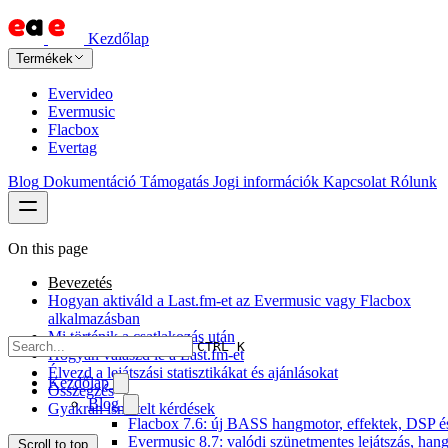
Kezdőlap
Termékek
Evervideo
Evermusic
Flacbox
Evertag
Blog
Dokumentáció
Támogatás
Jogi információk
Kapcsolat
Rólunk
On this page
Bevezetés
Hogyan aktiváld a Last.fm-et az Evermusic vagy Flacbox
alkalmazásban
Mi történik a csatlakozás után
CTRL K
Hogyan válaszd le a Last.fm-et
Élvezd a lejátszási statisztikákat és ajánlásokat
Kezdőlap
Összegzés
Blog
Gyakran ismételt kérdések
Flacbox 7.6: új BASS hangmotor, effektek, DSP és 
Evermusic 8.7: valódi szünetmentes lejátszás, hang
Scroll to top