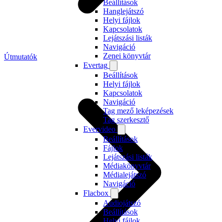
Beállítások
Hanglejátszó
Helyi fájlok
Kapcsolatok
Lejátszási listák
Navigáció
Zenei könyvtár
Útmutatók
Evertag
Beállítások
Helyi fájlok
Kapcsolatok
Navigáció
Tag mező leképezések
Tag szerkesztő
Evervideo
Beállítások
Fájlok
Lejátszási listák
Médiakönyvtár
Médialejátszó
Navigáció
Flacbox
Audiojátszó
Beállítások
Helyi fájlok