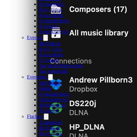
Hanglejátszó
Helyi fájlok
Kapcsolatok
Lejátszási listák
Navigáció
Zenei könyvtár
Evertag
Beállítások
Helyi fájlok
Kapcsolatok
Navigáció
Tag mező leképezések
Tag szerkesztő
Evervideo
Beállítások
Fájlok
Lejátszási listák
Médiakönyvtár
Médialejátszó
Navigáció
Flacbox
Audiojátszó
Beállítások
Helyi fájlok