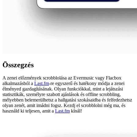
Összegzés
A zenei előzmények scrobblolása az Evermusic vagy Flacbox
alkalmazásból a
Last.fm
-re egyszerű és hatékony módja a zenei
élményed gazdagításának. Olyan funkciókkal, mint a lejátszási
statisztikák, személyre szabott ajánlások és offline scrobbling,
mélyebben belemerülhetsz a hallgatási szokásaidba és felfedezhetsz
olyan zenét, amit imádni fogsz. Kezdj el scrobblolni még ma, és
használd ki teljesen, amit a
Last.fm
kínál!