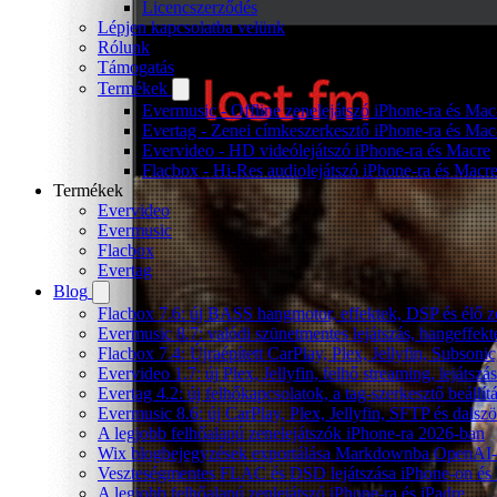
Licencszerződés
Lépjen kapcsolatba velünk
Rólunk
Támogatás
Termékek
Evermusic - Offline zenelejátszó iPhone-ra és Mac
Evertag - Zenei címkeszerkesztő iPhone-ra és Mac
Evervideo - HD videólejátszó iPhone-ra és Macre
Flacbox - Hi-Res audiolejátszó iPhone-ra és Macr
Termékek
Evervideo
Evermusic
Flacbox
Evertag
Blog
Flacbox 7.6: új BASS hangmotor, effektek, DSP és élő ze
Evermusic 8.7: valódi szünetmentes lejátszás, hangeffekt
Flacbox 7.4: Újraépített CarPlay, Plex, Jellyfin, Subso
Evervideo 1.7: új Plex, Jellyfin, felhő streaming, lejátszá
Evertag 4.2: új felhőkapcsolatok, a tag-szerkesztő beállí
Evermusic 8.6: új CarPlay, Plex, Jellyfin, SFTP és dals
A legjobb felhőalapú zenelejátszók iPhone-ra 2026-ban
Wix blogbejegyzések exportálása Markdownba OpenAI-
Veszteségmentes FLAC és DSD lejátszása iPhone-on és 
A legjobb felhőalapú zenlejátszó iPhone-ra és iPadre