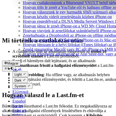
Hogyan csatlakoztassuk a Bluesound VAULT belső tárhe
Hogyan tölts le zenét a YouTube-ról és hallgass offline 
Hogyan válasszunk le egy harmadik féltől származó alka
Hogyan készíts videót zenelejátszás közben iPhone-on
Hogyan engedélyezd a DLNA Media Servert Windows 10-e
Hogyan játssz le zenét iPhone-on a WD My Cloud Home
Hogyan vigyünk át zenefájlokat számítógépről iPhone-ra 
Zenehallgatás a Dropboxból az iPhone-on offline módba
Mi történik a csatlakozás után
Hogyan szerkeszd az ID3 címkéket iPhone-on és Mac-e
Hogyan játsszam le a helyi fájlokat (iTunes fájlokat) az
Zenéd streamelése Macről vagy PC-ről iPhone-ra SMB h
A csatlakozás után az alkalmazás megjeleníti az
utolsó 10
Hogyan telepítsünk alkalmazást az App Store-ból, vagy a
scrobblolt számot
a Last.fm profilodból.
Kezdj el bármilyen dalt lejátszani, és az alkalmazás
Magyar
automatikusan frissíti a hallgatási előzményeidet
a Last.fm-
عربي
en.
Català
Offline scrobbling
: Ha offline vagy, az alkalmazás helyben
Light
Čeština
tárolja a lejátszási előzményeidet, és feltölti a Last.fm-re, amiko
Dark
Dansk
újra online leszel.
System
Deutsch
Ελληνικά
Hogyan válaszd le a Last.fm-et
English
Español
Suomi
Bármikor leválaszthatod a Last.fm fiókodat. Ez megakadályozza az
Français
alkalmazást a hallgatási előzmények frissítésében és eltávolítja a
עברית
hozzáférési tokent az eszközödről. Csak koppints a
Kibővítés