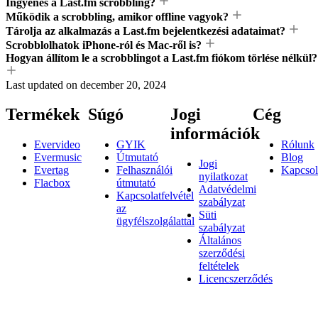
Ingyenes a Last.fm scrobbling?
Működik a scrobbling, amikor offline vagyok?
Tárolja az alkalmazás a Last.fm bejelentkezési adataimat?
Scrobblolhatok iPhone-ról és Mac-ről is?
Hogyan állítom le a scrobblingot a Last.fm fiókom törlése nélkül?
Last updated on
december 20, 2024
Termékek
Súgó
Jogi
Cég
információk
Evervideo
GYIK
Rólunk
Evermusic
Útmutató
Blog
Jogi
Evertag
Felhasználói
Kapcsol
nyilatkozat
Flacbox
útmutató
Adatvédelmi
Kapcsolatfelvétel
szabályzat
az
Süti
ügyfélszolgálattal
szabályzat
Általános
szerződési
feltételek
Licencszerződés