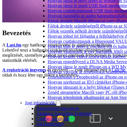
Hogyan játssz le helyi zenét az iPhone-on 
Hogyan játssz le zenét USB flash meghajtór
Hogyan csatlakoztassunk USB flash meghajtót
Hogyan használja az audio hangszínszabály
Fájlok átvitele Macről iPhone-ra vagy iPadre
Fájlok átvitele számítógépről iPhone-ra az 
Fájlok vezeték nélküli átvitele számítógéprő
Bevezetés
Hogyan töltsd fel fájljaidat a felhőtárhelyr
Hogyan csatlakoztassuk a Bluesound VAULT 
A
Last.fm
egy hatékony zenekövetési és ajánlási szolgáltatás.
Hogyan tölts le zenét a YouTube-ról és hallg
Lehetővé teszi a hallgatási szokásaid részletes előzményeinek
Hogyan válasszunk le egy harmadik féltől s
megőrzését, személyre szabott zenei ajánlások felfedezését és lejátszás
Hogyan készíts videót zenelejátszás közben
statisztikák elérését.
Hogyan engedélyezd a DLNA Media Servert 
Hogyan játssz le zenét iPhone-on a WD M
A regisztráció ingyenes
és egyszerű — csak látogasd meg a
Last.fm
Hogyan vigyünk át zenefájlokat számítógépr
oldalt és hozz létre egy fiókot a kezdéshez.
Zenehallgatás a Dropboxból az iPhone-on o
Hogyan szerkeszd az ID3 címkéket iPhone-
Hogyan játsszam le a helyi fájlokat (iTunes
Zenéd streamelése Macről vagy PC-ről iPho
Hogyan telepítsünk alkalmazást az App Store
Jogi információk
Adatvédelmi irányelvek
Általános Szerződési Feltételek
Cookie-szabályzat
Jogi közlemény