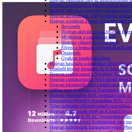
Hogyan szerkesszük a dalszövegeket hang
Hogyan vidd át a zenei könyvtáradat eszköz
Hogyan archiváljunk (ZIP) lejátszási listák
Hogyan scrobbold a zenei előzményeidet az
Bevezetés
Hogyan aktiváld a Last.fm-et az Eve
Mi történik a csatlakozás után
Hogyan válaszd le a Last.fm-et
Élvezd a lejátszási statisztikákat és aj
Összegzés
Gyakran ismételt kérdések
Hogyan használja a dinamikus Most játszot
Lépésről lépésre útmutató: Az iCloud könyv
Hogyan csatlakoztasd a Synology NAS-t és 
Hogyan csatlakoztasd a NAS tárolót WebDA
Hogyan tekinthetők meg a beágyazott dals
Offline zene lejátszása az Evermusicban és a
Hogyan importáljon M3U lejátszási listát a
Zeneszámgyűjtemény exportálása M3U, CS
Teljes hallgatási előzményeinek exportálása
Hogyan hallgassunk zenét az iCloud Drive-
Hogyan játsszak le FLAC (veszteségmentes
Hogyan adjunk hozzá és tekintsünk meg meg
Hogyan hallgassunk hangoskönyveket iPhon