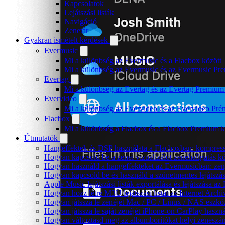
Kapcsolatok
Lejátszási listák
Navigáció
Zenetár
Gyakran ismételt kérdések
Evermusic
Mi a különbség az Evermusic és a Flacbox között
Mi a különbség az Evermusic és az Evermusic Pr
Evertag
Mi a különbség az Evertag és az Evertag Premium
Evervideo
Mi a különbség az Evervideo és az Evervideo Pré
Flacbox
Mi a különbség a Flacbox és a Flacbox Premium k
Útmutatók
Hangeffektek és DSP használata a Flacboxban: kompressz
Hogyan kapcsold be a zenei vizualizálót zenehallgatás 
Hogyan használd a hangeffekteket az Evermusicban: zenge
Hogyan kapcsold be és használd a szünetmentes lejátszá
Apple Music lejátszási listák exportálása és lejátszása
Hogyan hozz létre M3U lejátszási listát az Internet Arc
Hogyan játssza le zenéjét Mac / PC / Linux / NAS eszk
Hogyan játssza le saját zenéjét iPhone-on CarPlay haszná
Hogyan változtasd meg az albumborítókat helyi zeneszámo