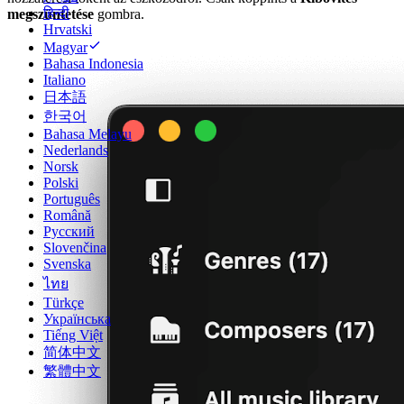
हिन्दी
megszüntetése
gombra.
Hrvatski
Magyar
Bahasa Indonesia
Italiano
日本語
한국어
Bahasa Melayu
Nederlands
Norsk
Polski
Português
Română
Русский
Slovenčina
Svenska
ไทย
Türkçe
Українська
Tiếng Việt
简体中文
繁體中文