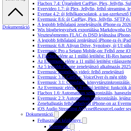
Flacbox 7.4: Újraépített CarPlay, Plex, Jellyfin,
Evervideo 1.7: új Plex, Jellyfin, felhő streaming, l
Evertag 4.2: új felhőkapcsolatok, a tag-szerkesztő 
Evermusic 8.6: új CarPlay, Plex, Jellyfin, SFTP é
A legjobb felhőalapú zenelejátszók iPhone-ra 202
Dokumentáció
Wix blogbejegyzések exportálása Markdownba O
Veszteségmentes FLAC és DSD lejátszása iPhone-
A legjobb felhőalapú zenlejátszó iPhone-ra és iPad
Evermusic 6.8: Aliyun Drive, Synology, új UI stíl
Evermusic Pro a Setapp Mobile-on: Felhő zene iO
A Flacbox elérte az 1 millió letöltést: Hi-Res hang
Az Evermusic elérte a 11 millió letöltést világszert
Az 5 legjobb iPhone zenelejátszó alkalmazás 202
Evermusic promóciós videó: felhő zenelejátszó
Evermusic 3.6: CarPlay, VoiceOver és még több
Evermusic 3.1: Crossfade, könyvtárszinkronizálás 
Az Evermusic elérte a 3 millió letöltést: funkciók á
Flacbox 1.6: Automatikus szinkronizálás, hangsz
Evermusic 2.3: Automatikus szinkronizálás, lejátsz
Zenehallgatás felhőtárhelyről iPhone-on az Everm
iOS Audio Streaming AVAssetResourceLoader seg
Dokumentáció
Felhasználói kézikönyv
Evermusic