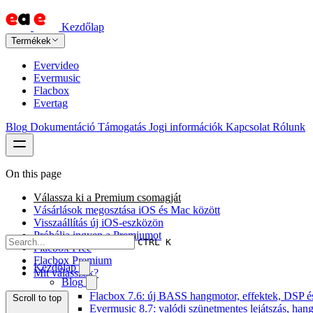
Kezdőlap
Termékek
Evervideo
Evermusic
Flacbox
Evertag
Blog
Dokumentáció
Támogatás
Jogi információk
Kapcsolat
Rólunk
On this page
Válassza ki a Premium csomagját
Vásárlások megosztása iOS és Mac között
Visszaállítás új iOS-eszközön
Próbálja ingyen a Premiumot
CTRL K
Flacbox Free
Flacbox Premium
Kezdőlap
Mit válasszak?
Blog
Flacbox 7.6: új BASS hangmotor, effektek, DSP és 
Scroll to top
Evermusic 8.7: valódi szünetmentes lejátszás, han