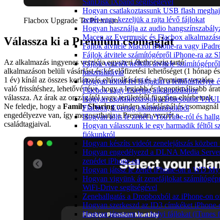
SanDisk iXpand segítségével
Hogyan csatlakoztassunk USB flash meghajt
zenét vagy kezeljük a rajta lévő fájlokat
Flacbox Upgrade To Premium
Hogyan használja az audio hangszínszabály
Macen az Evermusic és Flacbox alkalmazás
Válassza ki a Premium csomagját
Fájlok átvitele Macről iPhone-ra vagy iPadre
Fájlok átvitele számítógépről iPhone-ra az 
Az alkalmazás ingyenes verziója egyszeri élethosszig tartó
Fájlok vezeték nélküli átvitele számítógépr
alkalmazáson belüli vásárlást és két előfizetési lehetőséget (1 hónap és
használatával
1 év) kínál az összes korlátozás eltávolítására és a Premium verzióra
Hogyan töltsd fel fájljaidat a felhőtárhelyre
való frissítéshez, lehetővé téve, hogy a legjobb és legoptimálisabb árat
Flacbox vagy Evertag alkalmazáshoz
válassza. Az árak az országától vagy területétől függően eltérhetnek.
Hogyan csatlakoztassuk a Bluesound VAULT
Ne feledje, hogy a
Family Sharing
minden vásárlásnál és csomagnál
Flacbox, Evertag alkalmazásokból
engedélyezve van, így megoszthatja a Premium verziót a
Hogyan tölts le zenét a YouTube-ról és hallg
családtagjaival.
Hogyan válasszunk le egy harmadik féltől s
fiókunkról
Hogyan készíts videót zenelejátszás közben
Hogyan engedélyezd a DLNA Media Servert 
zenédet iPhone-on
Hogyan játssz le zenét iPhone-on a WD M
Hogyan vigyünk át zenefájlokat számítógépr
WiFi-Drive segítségével
Zenehallgatás a Dropboxból az iPhone-on o
Hogyan szerkeszd az ID3 címkéket iPhone-
Hogyan játsszam le a helyi fájlokat (iTunes