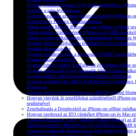
Hogyan csatlakoztassunk USB flash meghajtót az iPhone
kezeljük a rajta lévő fájlokat
Hogyan használja az audio hangszínszabályzót iPhone-o
Evermusic és Flacbox alkalmazásokkal
Fájlok átvitele Macről iPhone-ra vagy iPadre a Finder se
Fájlok átvitele számítógépről iPhone-ra az SMB protokol
Fájlok vezeték nélküli átvitele számítógépről iPhone-ra 
Hogyan töltsd fel fájljaidat a felhőtárhelyre és csatlako
Evertag alkalmazáshoz
Hogyan csatlakoztassuk a Bluesound VAULT belső tárhe
Evertag alkalmazásokból
Hogyan tölts le zenét a YouTube-ról és hallgass offline 
Hogyan válasszunk le egy harmadik féltől származó alka
Hogyan készíts videót zenelejátszás közben iPhone-on
Hogyan engedélyezd a DLNA Media Servert Windows 10-e
iPhone-on
Hogyan játssz le zenét iPhone-on a WD My Cloud Home
Hogyan vigyünk át zenefájlokat számítógépről iPhone-ra
segítségével
Zenehallgatás a Dropboxból az iPhone-on offline módba
Hogyan szerkeszd az ID3 címkéket iPhone-on és Mac-e
Hogyan játsszam le a helyi fájlokat (iTunes fájlokat) az
Zenéd streamelése Macről vagy PC-ről iPhone-ra SMB h
Hogyan telepítsünk alkalmazást az App Store-ból, vagy a