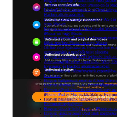
Hogyan használja a dinamikus Most játszott
Flacbox alkalmazásokban iPhone-on és Ma
Lépésről lépésre útmutató: Az iCloud könyv
Flacbox alkalmazásokba
Hogyan csatlakoztasd a Synology NAS-t és 
vagy Mac-en
Hogyan csatlakoztasd a NAS tárolót WebDAV
iPhone-on vagy Macen
Hogyan tekinthetők meg a beágyazott dals
fájlok zenéhez iPhone-on vagy Macen
Offline zene lejátszása az Evermusicban és 
szinkronizálás a felhőből helyi fájlokba
Hogyan importáljon M3U lejátszási listát a
Zeneszámgyűjtemény exportálása M3U, CS
Evermusic és Flacbox alkalmazásokban
Teljes hallgatási előzményeinek exportálása
Last.fm-re
Hogyan hallgassunk zenét az iCloud Drive-
Hogyan játsszak le FLAC (veszteségmentes
Hogyan adjunk hozzá és tekintsünk meg me
iPhone, iPad és Mac eszközökön az Evermus
Hogyan hallgassunk hangoskönyveket iPhon
Evermusic segítségével
Hogyan játssz le helyi zenét az iPhone-on 
Hogyan játssz le zenét USB flash meghajtór