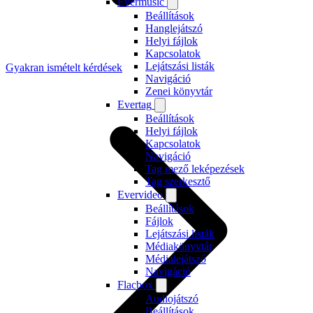
Evermusic
Beállítások
Hanglejátszó
Helyi fájlok
Kapcsolatok
Lejátszási listák
Gyakran ismételt kérdések
Navigáció
Zenei könyvtár
Evertag
Beállítások
Helyi fájlok
Kapcsolatok
Navigáció
Tag mező leképezések
Tag szerkesztő
Evervideo
Beállítások
Fájlok
Lejátszási listák
Médiakönyvtár
Médialejátszó
Navigáció
Flacbox
Audiojátszó
Beállítások