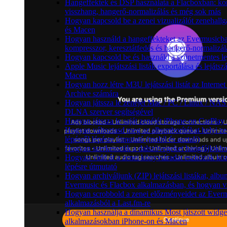
Hangeffektek és DSP használata a Flacboxban: kom
visszhang, hangerő-normalizálás és még sok más
Hogyan kapcsold be a zenei vizualizálót zenehall
és Macen
Hogyan használd a hangeffekteket az Evermusicban:
kompresszor, keresztátfedés és hangerő-normalizál
Hogyan kapcsold be és használd a szünetmentes le
Apple Music lejátszási listák exportálása és leját
Macen
Hogyan hozz létre M3U lejátszási listát az Intern
Archive számára
Hogyan játssza le zenéjét Mac / PC / Linux / NAS
DLNA szerver segítségével
Hogyan játssza le saját zenéjét iPhone-on CarPlay 
Hogyan változtasd meg az albumborítókat helyi z
lépésről lépésre útmutató (mobil és asztali)
Hogyan szerkesszük a dalszövegeket hangfájlok
Hogyan vidd át a zenei könyvtáradat eszközök köz
lépésre útmutató
Hogyan archiváljunk (ZIP) lejátszási listákat, alb
Evermusic és Flacbox alkalmazásban, és hogyan v
Hogyan scrobbold a zenei előzményeidet az Ever
alkalmazásból a Last.fm-re
Hogyan használja a dinamikus Most játszott widge
alkalmazásokban iPhone-on és Macen