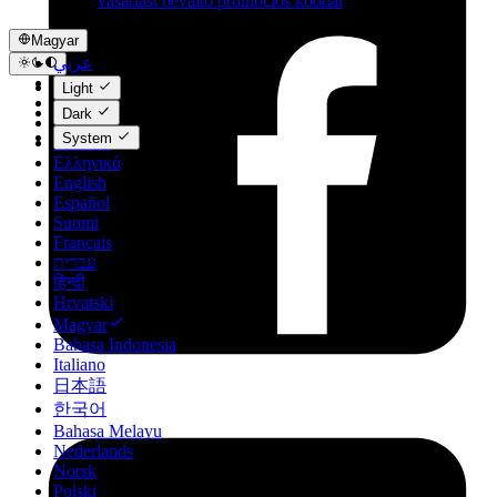
vásárlást beváltó promóciós kóddal
Magyar
عربي
Català
Light
Čeština
Dark
Dansk
System
Deutsch
Ελληνικά
English
Español
Suomi
Français
עברית
हिन्दी
Hrvatski
Magyar
Bahasa Indonesia
Italiano
日本語
한국어
Bahasa Melayu
Nederlands
Norsk
Polski