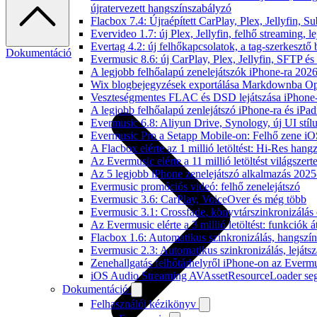
újratervezett hangszínszabályzó
Flacbox 7.4: Újraépített CarPlay, Plex, Jellyfin,
Evervideo 1.7: új Plex, Jellyfin, felhő streaming, l
Evertag 4.2: új felhőkapcsolatok, a tag-szerkesztő 
Dokumentáció
Evermusic 8.6: új CarPlay, Plex, Jellyfin, SFTP é
A legjobb felhőalapú zenelejátszók iPhone-ra 202
Wix blogbejegyzések exportálása Markdownba O
Veszteségmentes FLAC és DSD lejátszása iPhone-
A legjobb felhőalapú zenlejátszó iPhone-ra és iPad
Evermusic 6.8: Aliyun Drive, Synology, új UI stíl
Evermusic Pro a Setapp Mobile-on: Felhő zene iO
A Flacbox elérte az 1 millió letöltést: Hi-Res hang
Az Evermusic elérte a 11 millió letöltést világszert
Az 5 legjobb iPhone zenelejátszó alkalmazás 202
Evermusic promóciós videó: felhő zenelejátszó
Evermusic 3.6: CarPlay, VoiceOver és még több
Evermusic 3.1: Crossfade, könyvtárszinkronizálás 
Az Evermusic elérte a 3 millió letöltést: funkciók á
Flacbox 1.6: Automatikus szinkronizálás, hangsz
Evermusic 2.3: Automatikus szinkronizálás, lejátsz
Zenehallgatás felhőtárhelyről iPhone-on az Everm
iOS Audio Streaming AVAssetResourceLoader seg
Dokumentáció
Felhasználói kézikönyv