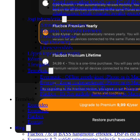
Zenéd streamelése Macről vagy PC-ről iPho
Hogyan telepítsünk alkalmazást az App Stor
alkalmazáson belüli vásárlást beváltó promó
Jogi információk
Adatvédelmi irányelvek
Általános Szerződési Feltételek
Cookie-szabályzat
Jogi közlemény
Licencszerződés
Lépjen kapcsolatba velünk
Rólunk
Támogatás
Termékek
Evermusic - Offline zenelejátszó iPhone-ra és Mac
Evertag - Zenei címkeszerkesztő iPhone-ra és Mac
Evervideo - HD videólejátszó iPhone-ra és Macre
Flacbox - Hi-Res audiolejátszó iPhone-ra és Macr
Termékek
Evervideo
Evermusic
Flacbox
Evertag
Blog
Flacbox 7.6: új BASS hangmotor, effektek, DSP és élő ze
Evermusic 8.7: valódi szünetmentes lejátszás, hangeffekt