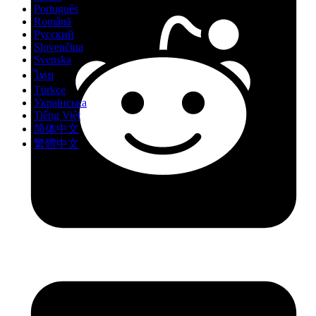
Português
Română
Русский
Slovenčina
Svenska
ไทย
Türkçe
Українська
Tiếng Việt
简体中文
繁體中文