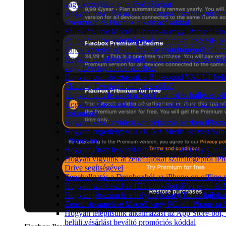
vagy kezeljük a rajta lévő fájlokat
Hogyan használja az audio hangszínszabályzót iP
Evermusic és Flacbox alkalmazásokkal
Fájlok átvitele Macről iPhone-ra vagy iPadre a Fin
Fájlok átvitele számítógépről iPhone-ra az SMB pr
Fájlok vezeték nélküli átvitele számítógépről iPho
Hogyan töltsd fel fájljaidat a felhőtárhelyre és cs
vagy Evertag alkalmazáshoz
Hogyan csatlakoztassuk a Bluesound VAULT belső
Flacbox, Evertag alkalmazásokból
Hogyan tölts le zenét a YouTube-ról és hallgass of
Hogyan válasszunk le egy harmadik féltől származ
fiókunkról
Hogyan készíts videót zenelejátszás közben iPhon
Hogyan engedélyezd a DLNA Media Servert Window
iPhone-on
Hogyan játssz le zenét iPhone-on a WD My Clou
Hogyan vigyünk át zenefájlokat számítógépről iPh
Drive segítségével
Zenehallgatás a Dropboxból az iPhone-on offline
Hogyan szerkeszd az ID3 címkéket iPhone-on és
Hogyan játsszam le a helyi fájlokat (iTunes fájlok
Zenéd streamelése Macről vagy PC-ről iPhone-ra
Hogyan telepítsünk alkalmazást az App Store-ból,
belüli vásárlást beváltó promóciós kóddal