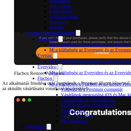
Beállítások
Helyi fájlok
Kapcsolatok
Lejátszási listák
Navigáció
Zenetár
Gyakran ismételt kérdések
Evermusic
Mi a különbség az Evermusic és a Flacbox k
Mi a különbség az Evermusic és az Evermu
Evertag
Mi a különbség az Evertag és az Evertag P
Evervideo
Mi a különbség az Evervideo és az Evervid
Flacbox Restore Purchases
Flacbox
Az alkalmazás frissítése után megjelenik a Premium állapot képernyő
Mi a különbség a Flacbox és a Flacbox Pre
az aktuális vásárlásaira vonatkozó részletekkel.
Válassza ki a Premium csomagját
Vásárlások megosztása iOS és Mac kö
Visszaállítás új iOS-eszközön
Próbálja ingyen a Premiumot
Flacbox Free
Flacbox Premium
Mit válasszak?
Útmutatók