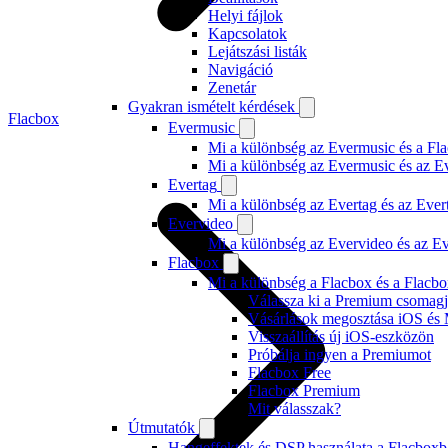
Helyi fájlok
Kapcsolatok
Lejátszási listák
Navigáció
Zenetár
Gyakran ismételt kérdések
Flacbox
Evermusic
Mi a különbség az Evermusic és a Fla
Mi a különbség az Evermusic és az E
Evertag
Mi a különbség az Evertag és az Eve
Evervideo
Mi a különbség az Evervideo és az E
Flacbox
Mi a különbség a Flacbox és a Flacb
Válassza ki a Premium csomagj
Vásárlások megosztása iOS és 
Visszaállítás új iOS-eszközön
Próbálja ingyen a Premiumot
Flacbox Free
Flacbox Premium
Mit válasszak?
Útmutatók
Hangeffektek és DSP használata a Flacboxb