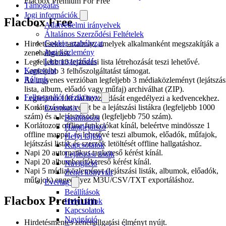
Flacbox Premium For Free
Támogatás
Jogi információk
Flacbox Free
Adatvédelmi irányelvek
Általános Szerződési Feltételek
Cookie-szabályzat
Hirdetéseket tartalmaz, amelyek alkalmanként megszakítják a
Jogi közlemény
zenehallgatást.
Licencszerződés
Legfeljebb 10 lejátszási lista létrehozását teszi lehetővé.
Kapcsolat
Legfeljebb 3 felhőszolgáltatást támogat.
Rólunk
Az ingyenes verzióban legfeljebb 3 médiaközleményt (lejátszás
lista, album, előadó vagy műfaj) archiválhat (ZIP).
Felhasználói kézikönyv
Legfeljebb 100 dal hozzáadását engedélyezi a kedvencekhez.
Korlátozásokat vezet be a lejátszási listákra (legfeljebb 1000
Evermusic
szám) és a lejátszósorba (legfeljebb 750 szám).
Beállítások
Korlátozott offline funkciókat kínál, beleértve mindössze 1
Hanglejátszó
offline mappát, és lehetővé teszi albumok, előadók, műfajok,
Helyi fájlok
lejátszási listák és szerzők letöltését offline hallgatáshoz.
Kapcsolatok
Napi 20 automatikus tagkereső kérést kínál.
Lejátszási listák
Napi 20 albumborítókereső kérést kínál.
Navigáció
Napi 5 médiaközleményt (lejátszási listák, albumok, előadók,
Zenei könyvtár
műfajok) engedélyez M3U/CSV/TXT exportáláshoz.
Evertag
Beállítások
Flacbox Premium
Helyi fájlok
Kapcsolatok
Navigáció
Hirdetésmentes zenehallgatási élményt nyújt.