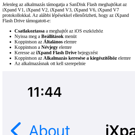
Jelenleg az alkalmazás támogatja a SanDisk Flash meghajtókat az
iXpand V1, iXpand V2, iXpand V3, iXpand V6, iXpand V7
protokollokkal. Az alábbi lépésekkel ellenőrizheti, hogy az iXpand
Flash Drive támogatott-e:
Csatlakoztassa
a meghajtót az iOS eszközhöz
Nyissa meg a
Beállítások
menüt
Koppintson az
Általános
elemre
Koppintson a
Névjegy
elemre
Keresse az
iXpand Flash Drive
bejegyzést
Koppintson az
Alkalmazás keresése a kiegészítőhöz
elemre
Az alkalmazásnak ott kell szerepelnie