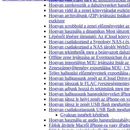
Hogyan szerkesszük a dalszövegeket hang
Hogyan vidd át a zenei könyvtáradat eszköz
Hogyan archiváljunk (ZIP) lejátszási listák
eszközre
Hogyan scrobbold a zenei előzményeidet az
Hogyan használja a dinamikus Most játszot
Lépésről lépésre útmutató: Az iCloud könyv
Hogyan csatlakoztasd a Synology NAS-t és 
Hogyan csatlakoztasd a NAS tárolót WebDA
Hogyan tekinthetők meg a beágyazott dals
Offline zene lejátszása az Evermusicban és a
Hogyan importáljon M3U lejátszási listát a
Zeneszámgyűjtemény exportálása M3U, CS
Teljes hallgatási előzményeinek exportálása
Hogyan hallgassunk zenét az iCloud Drive-
Hogyan játsszak le FLAC (veszteségmentes
Hogyan adjunk hozzá és tekintsünk meg meg
Hogyan hallgassunk hangoskönyveket iPhon
Hogyan játssz le helyi zenét az iPhone-on 
Hogyan játssz le zenét USB flash meghajtór
Hogyan csatlakoztassunk USB flash meghajtót
Gyakran ismételt kérdések
Hogyan használja az audio hangszínszabály
Fájlok átvitele Macről iPhone-ra vagy iPadre