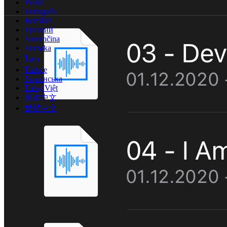
Polski
Português
Română
Русский
Slovenčina
Svenska
ไทย
Türkçe
Українська
Tiếng Việt
简体中文
繁體中文