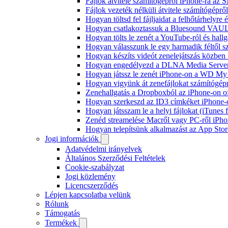
Fájlok átvitele számítógépről iPhone-ra az 
Fájlok vezeték nélküli átvitele számítógéprő
Hogyan töltsd fel fájljaidat a felhőtárhelyr
Hogyan csatlakoztassuk a Bluesound VAULT 
Hogyan tölts le zenét a YouTube-ról és hallg
Hogyan válasszunk le egy harmadik féltől s
Hogyan készíts videót zenelejátszás közben
Hogyan engedélyezd a DLNA Media Servert 
Hogyan játssz le zenét iPhone-on a WD M
Hogyan vigyünk át zenefájlokat számítógépr
Zenehallgatás a Dropboxból az iPhone-on o
Hogyan szerkeszd az ID3 címkéket iPhone-
Hogyan játsszam le a helyi fájlokat (iTunes
Zenéd streamelése Macről vagy PC-ről iPho
Hogyan telepítsünk alkalmazást az App Store
Jogi információk
Adatvédelmi irányelvek
Általános Szerződési Feltételek
Cookie-szabályzat
Jogi közlemény
Licencszerződés
Lépjen kapcsolatba velünk
Rólunk
Támogatás
Termékek