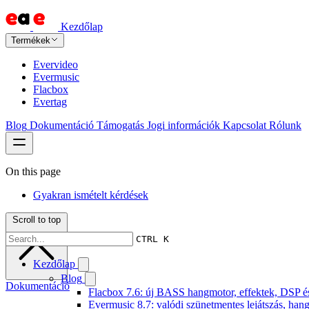
Kezdőlap
Termékek
Evervideo
Evermusic
Flacbox
Evertag
Blog
Dokumentáció
Támogatás
Jogi információk
Kapcsolat
Rólunk
On this page
Gyakran ismételt kérdések
Scroll to top
CTRL K
Kezdőlap
Blog
Dokumentáció
Flacbox 7.6: új BASS hangmotor, effektek, DSP és 
Evermusic 8.7: valódi szünetmentes lejátszás, hang