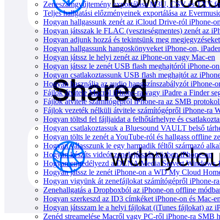
Zeneszámgyűjtemény exportálása M3U, CSV és TXT for
Teljes hallgatási előzményeinek exportálása az Evermusi
Hogyan hallgassunk zenét az iCloud Drive-ról iPhone-
Hogyan játsszak le FLAC (veszteségmentes) zenét az i
Hogyan adjunk hozzá és tekintsünk meg megjegyzéseket
Hogyan hallgassunk hangoskönyveket iPhone-on, iPaden
Hogyan játssz le helyi zenét az iPhone-on vagy Mac-en
Hogyan játssz le zenét USB flash meghajtóról iPhone-on
Hogyan csatlakoztassunk USB flash meghajtót az iPhone-h
Hogyan használja az audio hangszínszabályzót iPhone-o
Fájlok átvitele Macről iPhone-ra vagy iPadre a Finder se
Fájlok átvitele számítógépről iPhone-ra az SMB protokol
Fájlok vezeték nélküli átvitele számítógépről iPhone-ra 
Hogyan töltsd fel fájljaidat a felhőtárhelyre és csatlak
Hogyan csatlakoztassuk a Bluesound VAULT belső tárhe
Hogyan tölts le zenét a YouTube-ról és hallgass offline 
Hogyan válasszunk le egy harmadik féltől származó alka
Hogyan készíts videót zenelejátszás közben iPhone-on
Hogyan engedélyezd a DLNA Media Servert Windows 10-e
Hogyan játssz le zenét iPhone-on a WD My Cloud Home
Hogyan vigyünk át zenefájlokat számítógépről iPhone-ra 
Zenehallgatás a Dropboxból az iPhone-on offline módba
Hogyan szerkeszd az ID3 címkéket iPhone-on és Mac-e
Hogyan játsszam le a helyi fájlokat (iTunes fájlokat) az
Zenéd streamelése Macről vagy PC-ről iPhone-ra SMB h