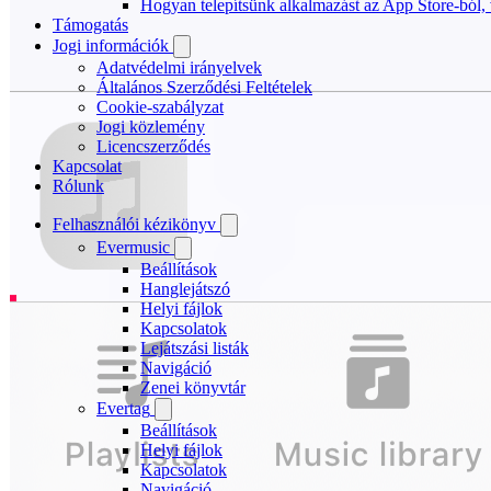
Hogyan telepítsünk alkalmazást az App Store-ból, 
Támogatás
Jogi információk
Adatvédelmi irányelvek
Általános Szerződési Feltételek
Cookie-szabályzat
Jogi közlemény
Licencszerződés
Kapcsolat
Rólunk
Felhasználói kézikönyv
Evermusic
Beállítások
Hanglejátszó
Helyi fájlok
Kapcsolatok
Lejátszási listák
Navigáció
Zenei könyvtár
Evertag
Beállítások
Helyi fájlok
Kapcsolatok
Navigáció