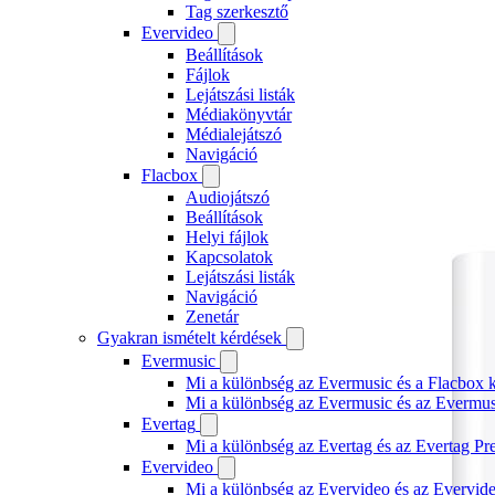
Tag szerkesztő
Evervideo
Beállítások
Fájlok
Lejátszási listák
Médiakönyvtár
Médialejátszó
Navigáció
Flacbox
Audiojátszó
Beállítások
Helyi fájlok
Kapcsolatok
Lejátszási listák
Navigáció
Zenetár
Gyakran ismételt kérdések
Evermusic
Mi a különbség az Evermusic és a Flacbox k
Mi a különbség az Evermusic és az Evermu
Evertag
Mi a különbség az Evertag és az Evertag P
Evervideo
Mi a különbség az Evervideo és az Evervid