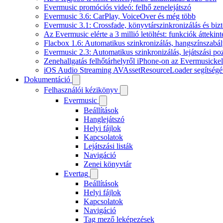
Evermusic promóciós videó: felhő zenelejátszó
Evermusic 3.6: CarPlay, VoiceOver és még több
Evermusic 3.1: Crossfade, könyvtárszinkronizálás és biz
Az Evermusic elérte a 3 millió letöltést: funkciók áttekint
Flacbox 1.6: Automatikus szinkronizálás, hangszínszab
Evermusic 2.3: Automatikus szinkronizálás, lejátszási po
Zenehallgatás felhőtárhelyről iPhone-on az Evermusickel
iOS Audio Streaming AVAssetResourceLoader segítségé
Dokumentáció
Felhasználói kézikönyv
Evermusic
Beállítások
Hanglejátszó
Helyi fájlok
Kapcsolatok
Lejátszási listák
Navigáció
Zenei könyvtár
Evertag
Beállítások
Helyi fájlok
Kapcsolatok
Navigáció
Tag mező leképezések