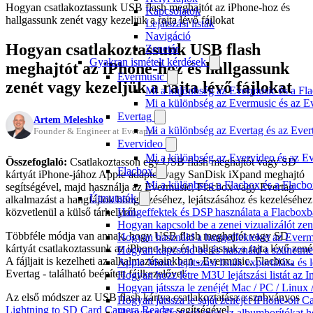
Hogyan csatlakoztassunk USB flash meghajtót az iPhone-hoz és
Kapcsolatok
hallgassunk zenét vagy kezeljük a rajta lévő fájlokat
Lejátszási listák
Navigáció
Hogyan csatlakoztassunk USB flash
Zenetár
Gyakran ismételt kérdések
meghajtót az iPhone-hoz és hallgassunk
Evermusic
zenét vagy kezeljük a rajta lévő fájlokat
Mi a különbség az Evermusic és a Fla
Mi a különbség az Evermusic és az E
Evertag
Artem Meleshko
Mi a különbség az Evertag és az Eve
Founder & Engineer at Everappz
Evervideo
Mi a különbség az Evervideo és az E
Összefoglaló:
Csatlakoztasson egy USB flash meghajtót vagy SD
Flacbox
kártyát iPhone-jához Apple adapter vagy SanDisk iXpand meghajtó
Mi a különbség a Flacbox és a Flacb
segítségével, majd használja az Evermusic, Flacbox vagy Evertag
Útmutatók
alkalmazást a hangfájlok böngészéséhez, lejátszásához és kezeléséhez
közvetlenül a külső tárhelyről.
Hangeffektek és DSP használata a Flacboxba
Hogyan kapcsold be a zenei vizualizálót ze
Többféle módja van annak, hogy USB flash meghajtót vagy SD
Hogyan használd a hangeffekteket az Evermus
kártyát csatlakoztassunk az iPhone-hoz és hallgassuk a rajta lévő zené
Hogyan kapcsold be és használd a szünetmen
A fájljait is kezelheti az alkalmazásainkban - Evermusic, Flacbox,
Apple Music lejátszási listák exportálása é
Evertag - található beépített fájlkezelővel.
Hogyan hozz létre M3U lejátszási listát az 
Hogyan játssza le zenéjét Mac / PC / Linu
Az első módszer az USB flash kártya csatlakoztatása a szabványos
Hogyan játssza le saját zenéjét iPhone-on C
Lightning to SD Card Camera Reader
segítségével
Hogyan változtasd meg az albumborítókat hel