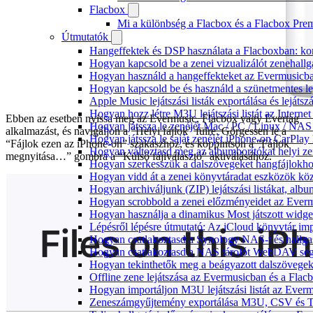
Flacbox
Mi a különbség a Flacbox és a Flacbox Pre
Útmutatók
Hangeffektek és DSP használata a Flacboxban: kom
Hogyan kapcsold be a zenei vizualizálót zenehall
Hogyan használd a hangeffekteket az Evermusicban:
Hogyan kapcsold be és használd a szünetmentes le
Apple Music lejátszási listák exportálása és lejá
Hogyan hozz létre M3U lejátszási listát az Intern
Ebben az esetben nyissa meg az Evermusic, Flacbox vagy Evertag
Hogyan játssza le zenéjét Mac / PC / Linux / NA
alkalmazást, és navigáljon a “Helyi fájlok” fülre. Görgessen le a
Hogyan játssza le saját zenéjét iPhone-on CarPlay 
“Fájlok ezen az iPhone-on” szakaszhoz, és koppintson a “Fájlok
Hogyan változtasd meg az albumborítókat helyi zen
megnyitása…” gombra a “Külső fájlválasztó” aktiválásához.
Hogyan szerkesszük a dalszövegeket hangfájlok
Hogyan vidd át a zenei könyvtáradat eszközök köz
Hogyan archiváljunk (ZIP) lejátszási listákat, al
Hogyan scrobbold a zenei előzményeidet az Everm
Hogyan használja a dinamikus Most játszott widg
Lépésről lépésre útmutató: Az iCloud könyvtár im
Hogyan csatlakoztasd a Synology NAS-t és hallga
Hogyan csatlakoztasd a NAS tárolót WebDAV segí
Hogyan tekinthetők meg a beágyazott dalszövege
Offline zene lejátszása az Evermusicban és a Flacb
Hogyan importáljon M3U lejátszási listát az Ever
Zeneszámgyűjtemény exportálása M3U, CSV és T