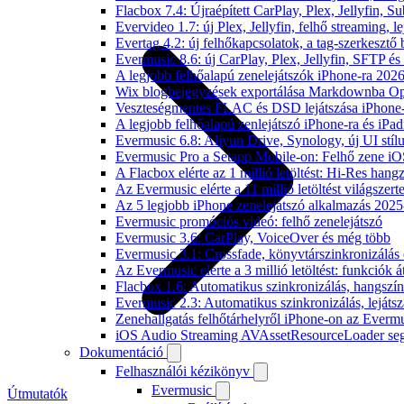
Flacbox 7.4: Újraépített CarPlay, Plex, Jellyfin,
Evervideo 1.7: új Plex, Jellyfin, felhő streaming, l
Evertag 4.2: új felhőkapcsolatok, a tag-szerkesztő 
Evermusic 8.6: új CarPlay, Plex, Jellyfin, SFTP é
A legjobb felhőalapú zenelejátszók iPhone-ra 202
Wix blogbejegyzések exportálása Markdownba O
Veszteségmentes FLAC és DSD lejátszása iPhone-
A legjobb felhőalapú zenlejátszó iPhone-ra és iPad
Evermusic 6.8: Aliyun Drive, Synology, új UI stíl
Evermusic Pro a Setapp Mobile-on: Felhő zene iO
A Flacbox elérte az 1 millió letöltést: Hi-Res hang
Az Evermusic elérte a 11 millió letöltést világszert
Az 5 legjobb iPhone zenelejátszó alkalmazás 202
Evermusic promóciós videó: felhő zenelejátszó
Evermusic 3.6: CarPlay, VoiceOver és még több
Evermusic 3.1: Crossfade, könyvtárszinkronizálás 
Az Evermusic elérte a 3 millió letöltést: funkciók á
Flacbox 1.6: Automatikus szinkronizálás, hangsz
Evermusic 2.3: Automatikus szinkronizálás, lejátsz
Zenehallgatás felhőtárhelyről iPhone-on az Everm
iOS Audio Streaming AVAssetResourceLoader seg
Dokumentáció
Felhasználói kézikönyv
Evermusic
Útmutatók