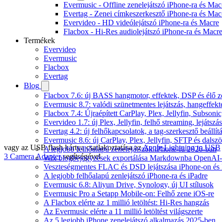
Evermusic - Offline zenelejátszó iPhone-ra és Mac
Evertag - Zenei címkeszerkesztő iPhone-ra és Mac
Evervideo - HD videólejátszó iPhone-ra és Macre
Flacbox - Hi-Res audiolejátszó iPhone-ra és Macr
Termékek
Evervideo
Evermusic
Flacbox
Evertag
Blog
Flacbox 7.6: új BASS hangmotor, effektek, DSP és élő ze
Evermusic 8.7: valódi szünetmentes lejátszás, hangeffekt
Flacbox 7.4: Újraépített CarPlay, Plex, Jellyfin, Subso
Evervideo 1.7: új Plex, Jellyfin, felhő streaming, lejátszá
Evertag 4.2: új felhőkapcsolatok, a tag-szerkesztő beállí
Evermusic 8.6: új CarPlay, Plex, Jellyfin, SFTP és dals
vagy az USB flash kártya csatlakoztatása az
Apple Lightning to USB
A legjobb felhőalapú zenelejátszók iPhone-ra 2026-ban
3 Camera Adapter
segítségével
Wix blogbejegyzések exportálása Markdownba OpenAI-
Veszteségmentes FLAC és DSD lejátszása iPhone-on és 
A legjobb felhőalapú zenlejátszó iPhone-ra és iPadre
Evermusic 6.8: Aliyun Drive, Synology, új UI stílusok
Evermusic Pro a Setapp Mobile-on: Felhő zene iOS-re
A Flacbox elérte az 1 millió letöltést: Hi-Res hangzás
Az Evermusic elérte a 11 millió letöltést világszerte
Az 5 legjobb iPhone zenelejátszó alkalmazás 2025-ben