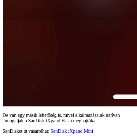
De van egy másik lehetőség is, mivel alkalmazásaink natívan
támogatják a SanDisk iXpand Flash meghajtókat.
SanDisket itt vásárolhat:
SanDisk iXpand Mini