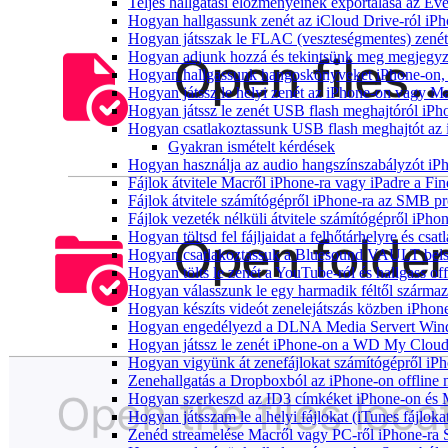
Teljes hallgatási előzményeinek exportálása az Ev
Hogyan hallgassunk zenét az iCloud Drive-ról iP
Hogyan játsszak le FLAC (veszteségmentes) zené
Hogyan adjunk hozzá és tekintsünk meg megjegyzé
Hogyan hallgassunk hangoskönyveket iPhone-on, 
Hogyan játssz le helyi zenét az iPhone-on vagy M
Hogyan játssz le zenét USB flash meghajtóról iPh
Hogyan csatlakoztassunk USB flash meghajtót az iP
Gyakran ismételt kérdések
Hogyan használja az audio hangszínszabályzót iP
Fájlok átvitele Macről iPhone-ra vagy iPadre a Fin
Fájlok átvitele számítógépről iPhone-ra az SMB pr
Fájlok vezeték nélküli átvitele számítógépről iPho
Hogyan töltsd fel fájljaidat a felhőtárhelyre és c
Hogyan csatlakoztassuk a Bluesound VAULT belső 
Hogyan tölts le zenét a YouTube-ról és hallgass of
Hogyan válasszunk le egy harmadik féltől származ
Hogyan készíts videót zenelejátszás közben iPhon
Hogyan engedélyezd a DLNA Media Servert Window
Hogyan játssz le zenét iPhone-on a WD My Clou
Hogyan vigyünk át zenefájlokat számítógépről iPh
Zenehallgatás a Dropboxból az iPhone-on offline
Hogyan szerkeszd az ID3 címkéket iPhone-on és
Hogyan játsszam le a helyi fájlokat (iTunes fájlok
Zenéd streamelése Macről vagy PC-ről iPhone-ra