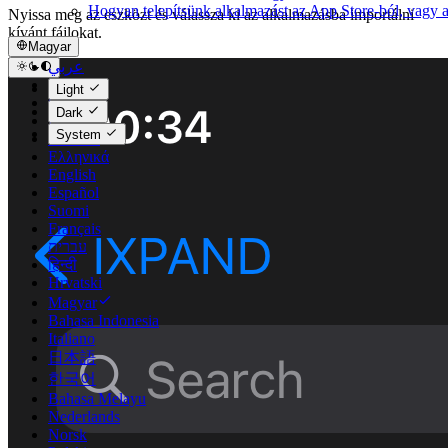
Hogyan telepítsünk alkalmazást az App Store-ból, vagy a
Nyissa meg az eszközt és válassza ki az alkalmazásba importálni
kívánt fájlokat.
Magyar
عربي
Català
Light
Čeština
Dark
Dansk
System
Deutsch
Ελληνικά
English
Español
Suomi
Français
עברית
हिन्दी
Hrvatski
Magyar
Bahasa Indonesia
Italiano
日本語
한국어
Bahasa Melayu
Nederlands
Norsk