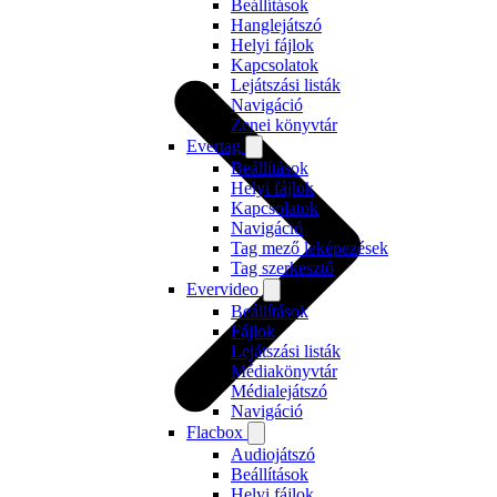
Beállítások
Hanglejátszó
Helyi fájlok
Kapcsolatok
Lejátszási listák
Navigáció
Zenei könyvtár
Evertag
Beállítások
Helyi fájlok
Kapcsolatok
Navigáció
Tag mező leképezések
Tag szerkesztő
Evervideo
Beállítások
Fájlok
Lejátszási listák
Médiakönyvtár
Médialejátszó
Navigáció
Flacbox
Audiojátszó
Beállítások
Helyi fájlok