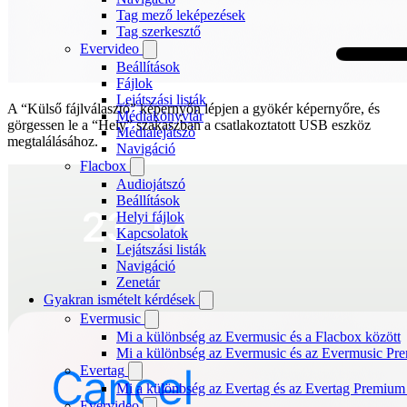
Tag mező leképezések
Tag szerkesztő
Evervideo
Beállítások
Fájlok
Lejátszási listák
A “Külső fájlválasztó” képernyőn lépjen a gyökér képernyőre, és
Médiakönyvtár
görgessen le a “Hely” szakaszban a csatlakoztatott USB eszköz
Médialejátszó
megtalálásához.
Navigáció
Flacbox
Audiojátszó
Beállítások
Helyi fájlok
Kapcsolatok
Lejátszási listák
Navigáció
Zenetár
Gyakran ismételt kérdések
Evermusic
Mi a különbség az Evermusic és a Flacbox között
Mi a különbség az Evermusic és az Evermusic Pr
Evertag
Mi a különbség az Evertag és az Evertag Premium
Evervideo