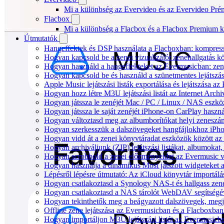
Mi a különbség az Evervideo és az Evervideo Pré
Flacbox
Mi a különbség a Flacbox és a Flacbox Premium k
Útmutatók
Hangeffektek és DSP használata a Flacboxban: kompressz
Hogyan kapcsold be a zenei vizualizálót zenehallgatás 
Hogyan használd a hangeffekteket az Evermusicban: zenge
Hogyan kapcsold be és használd a szünetmentes lejátszá
Apple Music lejátszási listák exportálása és lejátszása
Hogyan hozz létre M3U lejátszási listát az Internet Arc
Hogyan játssza le zenéjét Mac / PC / Linux / NAS eszk
Hogyan játssza le saját zenéjét iPhone-on CarPlay haszná
Hogyan változtasd meg az albumborítókat helyi zeneszámo
Hogyan szerkesszük a dalszövegeket hangfájlokhoz iP
Hogyan vidd át a zenei könyvtáradat eszközök között az 
Hogyan archiváljunk (ZIP) lejátszási listákat, albumoka
Hogyan scrobbold a zenei előzményeidet az Evermusic v
Hogyan használja a dinamikus Most játszott widgeteket
Lépésről lépésre útmutató: Az iCloud könyvtár importál
Hogyan csatlakoztasd a Synology NAS-t és hallgass zen
Hogyan csatlakoztasd a NAS tárolót WebDAV segítségév
Hogyan tekinthetők meg a beágyazott dalszövegek, meg
Offline zene lejátszása az Evermusicban és a Flacboxban: 
Hogyan importáljon M3U lejátszási listát az Evermusicb