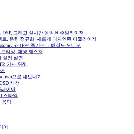
이펙트, DSP, 그리고 실시간 음악 비주얼라이저
디오 이펙트, 음량 정규화, 새롭게 디자인된 이퀄라이저
fin, Subsonic, SFTP로 즐기는 고해상도 오디오
클라우드 스트리밍, 재생 제스처
집기 설정 설명
, SFTP, 가사 위젯
이어
rkdown으로 내보내기
 DSD 재생
 플레이어
운 UI 스타일
우드 음악
레이어