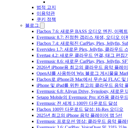
법적 고지
이용약관
쿠키 정책
블로그
Flacbox 7.6: 새로운 BASS 오디오 엔진, 
Evermusic 8.7: 진정한 갭리스 재생, 오
Flacbox 7.4: 새로워진 CarPlay, Plex, Jelly
Evervideo 1.7: 새로운 Plex, Jellyfin, 
Evertag 4.2: 새로운 클라우드 연결, 태그 편
Evermusic 8.6: 새로운 CarPlay, Plex, Jellyfin
2026년 iPhone용 최고의 클라우드 음악 플레
OpenAI를 사용하여 Wix 블로그 게시물을 Ma
Flacbox로 iPhone과 Mac에서 무손실 FLAC 및
iPhone 및 iPad를 위한 최고의 클라우드 음악
Evermusic 6.8: Aliyun Drive, Synology, 새로
Setapp Mobile의 Evermusic Pro: iOS용 클라
Evermusic 전 세계 1,100만 다운로드 달성
Flacbox 100만 다운로드 달성: Hi-Res 오디오
2025년 최고의 iPhone 음악 플레이어 앱 5선
Evermusic 프로모션 영상: 클라우드 음악 플
Evermusic 3.6: CarPlay, VoiceOver 및 기타 기능