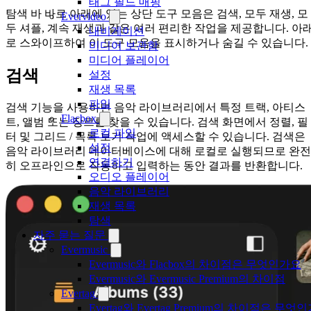
태그 필드 매핑
탐색 바 바로 아래에 있는 상단 도구 모음은 검색, 모두 재생, 모
Evervideo
두 셔플, 계속 재생과 같은 여러 편리한 작업을 제공합니다. 아
내비게이션
로 스와이프하여 이 도구 모음을 표시하거나 숨길 수 있습니다.
미디어 보관함
미디어 플레이어
검색
설정
재생 목록
파일
검색 기능을 사용하면 음악 라이브러리에서 특정 트랙, 아티스
Flacbox
트, 앨범 또는 장르를 찾을 수 있습니다. 검색 화면에서 정렬, 필
로컬 파일
터 및 그리드 / 목록 보기 작업에 액세스할 수 있습니다. 검색은
설정
음악 라이브러리 데이터베이스에 대해 로컬로 실행되므로 완전
연결하기
히 오프라인으로 작동하고 입력하는 동안 결과를 반환합니다.
오디오 플레이어
음악 라이브러리
재생 목록
탐색
자주 묻는 질문
Evermusic
Evermusic와 Flacbox의 차이점은 무엇인가요
Evermusic와 Evermusic Premium의 차이점
Evertag
Evertag와 Evertag Premium의 차이점은 무엇