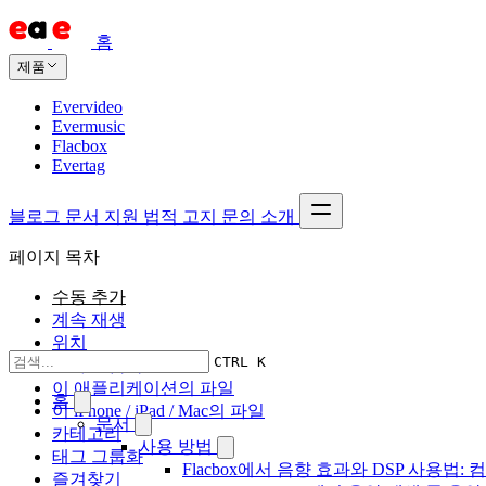
홈
제품
Evervideo
Evermusic
Flacbox
Evertag
블로그
문서
지원
법적 고지
문의
소개
페이지 목차
수동 추가
계속 재생
위치
CTRL K
온라인 음악
이 애플리케이션의 파일
홈
이 iPhone / iPad / Mac의 파일
문서
카테고리
사용 방법
태그 그룹화
Flacbox에서 음향 효과와 DSP 사용법: 컴
즐겨찾기