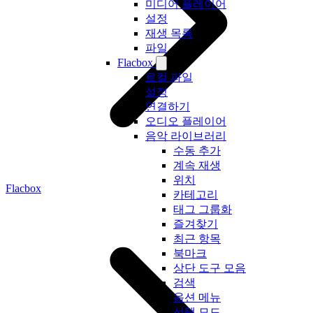
미디어 플레이어
설정
재생 목록
파일
Flacbox
로컬 파일
설정
연결하기
오디오 플레이어
음악 라이브러리
수동 추가
계속 재생
위치
Flacbox
카테고리
태그 그룹화
즐겨찾기
최근 항목
북마크
상단 도구 모음
검색
옵션 메뉴
선택 모드