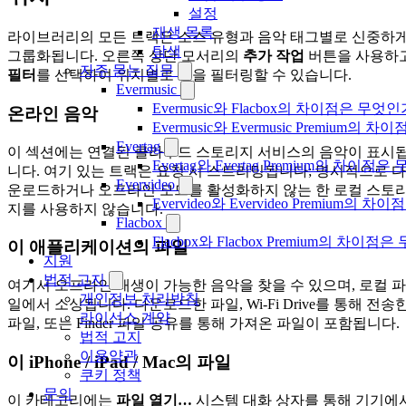
설정
재생 목록
라이브러리의 모든 트랙은 소스 유형과 음악 태그별로 신중하
탐색
그룹화됩니다. 오른쪽 상단 모서리의
추가 작업
버튼을 사용하
자주 묻는 질문
필터
를 선택하여 위치별로 곡을 필터링할 수 있습니다.
Evermusic
Evermusic와 Flacbox의 차이점은 무엇
온라인 음악
Evermusic와 Evermusic Premium의 차이
Evertag
이 섹션에는 연결된 클라우드 스토리지 서비스의 음악이 표시
Evertag와 Evertag Premium의 차이점
니다. 여기 있는 트랙은 요청 시 스트리밍됩니다; 명시적으로 다
Evervideo
운로드하거나 오프라인 모드를 활성화하지 않는 한 로컬 스토
Evervideo와 Evervideo Premium의
지를 사용하지 않습니다.
Flacbox
Flacbox와 Flacbox Premium의 차이
이 애플리케이션의 파일
지원
법적 고지
여기서 오프라인 재생이 가능한 음악을 찾을 수 있으며, 로컬 파
개인정보 처리방침
일에서 소싱됩니다. 다운로드한 파일, Wi-Fi Drive를 통해 전송
라이선스 계약
파일, 또는 Finder 파일 공유를 통해 가져온 파일이 포함됩니다.
법적 고지
이용약관
이 iPhone / iPad / Mac의 파일
쿠키 정책
문의
이 카테고리에는
파일 열기…
시스템 대화 상자를 통해 기기에