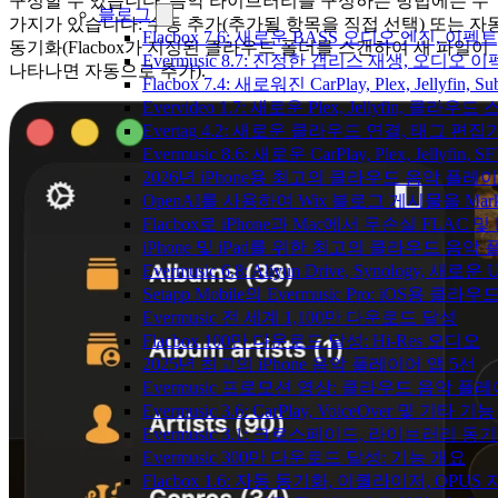
구성할 수 있습니다. 음악 라이브러리를 구성하는 방법에는 두
블로그
가지가 있습니다: 수동 추가(추가될 항목을 직접 선택) 또는 자
Flacbox 7.6: 새로운 BASS 오디오 엔진, 
동기화(Flacbox가 지정된 클라우드 폴더를 스캔하여 새 파일이
Evermusic 8.7: 진정한 갭리스 재생, 오
나타나면 자동으로 추가).
Flacbox 7.4: 새로워진 CarPlay, Plex, Jelly
Evervideo 1.7: 새로운 Plex, Jellyfin, 
Evertag 4.2: 새로운 클라우드 연결, 태그 편
Evermusic 8.6: 새로운 CarPlay, Plex, Jellyfin
2026년 iPhone용 최고의 클라우드 음악 플레
OpenAI를 사용하여 Wix 블로그 게시물을 Ma
Flacbox로 iPhone과 Mac에서 무손실 FLAC 및
iPhone 및 iPad를 위한 최고의 클라우드 음악
Evermusic 6.8: Aliyun Drive, Synology, 새로
Setapp Mobile의 Evermusic Pro: iOS용 클라
Evermusic 전 세계 1,100만 다운로드 달성
Flacbox 100만 다운로드 달성: Hi-Res 오디오
2025년 최고의 iPhone 음악 플레이어 앱 5선
Evermusic 프로모션 영상: 클라우드 음악 플
Evermusic 3.6: CarPlay, VoiceOver 및 기타 기능
Evermusic 3.1: 크로스페이드, 라이브러리 동
Evermusic 300만 다운로드 달성: 기능 개요
Flacbox 1.6: 자동 동기화, 이퀄라이저, OPUS