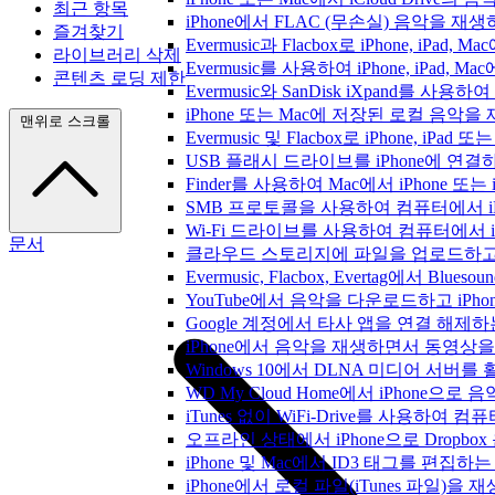
최근 항목
iPhone에서 FLAC (무손실) 음악을 재
즐겨찾기
Evermusic과 Flacbox로 iPhone, 
라이브러리 삭제
Evermusic를 사용하여 iPhone, iPad,
콘텐츠 로딩 제한
Evermusic와 SanDisk iXpand를 
iPhone 또는 Mac에 저장된 로컬 음악
맨위로 스크롤
Evermusic 및 Flacbox로 iPhone,
USB 플래시 드라이브를 iPhone에 연
Finder를 사용하여 Mac에서 iPhone 또
SMB 프로토콜을 사용하여 컴퓨터에서 i
Wi-Fi 드라이브를 사용하여 컴퓨터에서 
문서
클라우드 스토리지에 파일을 업로드하고 Everm
Evermusic, Flacbox, Evertag에서 
YouTube에서 음악을 다운로드하고 iP
Google 계정에서 타사 앱을 연결 해제
iPhone에서 음악을 재생하면서 동영상
Windows 10에서 DLNA 미디어 서버
WD My Cloud Home에서 iPhone으
iTunes 없이 WiFi-Drive를 사용하여
오프라인 상태에서 iPhone으로 Dropbo
iPhone 및 Mac에서 ID3 태그를 편집하
iPhone에서 로컬 파일(iTunes 파일)을