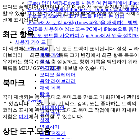
iTunes 없이 WiFi-Drive를 사용하여 컴퓨터에서 i
오디오 플레이어 화면이나 옵션 메뉴에서 곡을 즐겨찾기로 표
오프라인 상태에서 iPhone으로 Dropbox 음악 재생
할 수 있습니다. 즐겨찾기는 한 번의 탭으로 찾을 수 있는 자체 
iPhone 및 Mac에서 ID3 태그를 편집하는 방법
션에 표시됩니다.
iPhone에서 로컬 파일(iTunes 파일)을 재생하는 방법
SMB를 사용하여 Mac 또는 PC에서 iPhone으로 
최근 항목
프로모 코드를 사용하여 App Store에서 앱을 설
사용자 가이드
이 섹션에는 최근에 재생된 모든 트랙이 표시됩니다. 설정 → 라
Evermusic
이브러리 → 최근 항목 → 목록 크기 변경에서 최근 항목 목록이
로컬 파일
유지하는 항목 수를 맞춤 설정하고, 청취 기록을 백업하기 위해
설정
목록을 M3U / CSV / TXT로 내보낼 수 있습니다.
연결하기
오디오 플레이어
음악 라이브러리
북마크
재생 목록
탐색
곡이 재생되는 동안 오디오 북마크를 만들고 이 화면에서 관리
Evertag
수 있습니다 — 오디오북, 긴 믹스, 강의, 또는 좋아하는 트랙의
내비게이션
코러스 표시에 완벽합니다. 오디오 북마크 작업에 대한 자세한
로컬 파일
지침은
여기
에서 확인할 수 있습니다.
설정
연결하기
상단 도구 모음
태그 편집기