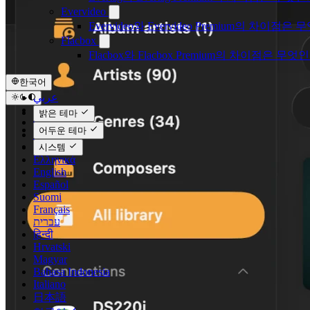
Evervideo
Evervideo와 Evervideo Premium의 차이점
Flacbox
Flacbox와 Flacbox Premium의 차이점은 무엇
한국어
عربي
Català
밝은 테마
Čeština
어두운 테마
Dansk
Deutsch
시스템
Ελληνικά
English
Español
Suomi
Français
עברית
हिन्दी
Hrvatski
Magyar
Bahasa Indonesia
Italiano
日本語