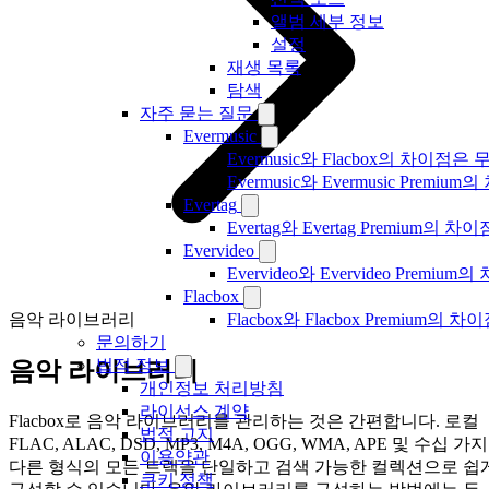
앨범 세부 정보
설정
재생 목록
탐색
자주 묻는 질문
Evermusic
Evermusic와 Flacbox의 차이점
Evermusic와 Evermusic Premiu
Evertag
Evertag와 Evertag Premium
Evervideo
Evervideo와 Evervideo Prem
Flacbox
음악 라이브러리
Flacbox와 Flacbox Premium
문의하기
법적 정보
음악 라이브러리
개인정보 처리방침
라이선스 계약
Flacbox로 음악 라이브러리를 관리하는 것은 간편합니다. 로컬
법적 고지
FLAC, ALAC, DSD, MP3, M4A, OGG, WMA, APE 및 수십 가지
이용약관
다른 형식의 모든 트랙을 단일하고 검색 가능한 컬렉션으로 쉽
쿠키 정책