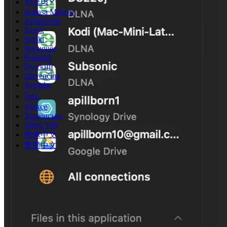
한국어
Bahasa Melayu
Nederlands
Norsk
Polski
Português
Română
Русский
Slovenčina
Svenska
ไทย
Türkçe
Українська
Tiếng Việt
简体中文
繁體中文