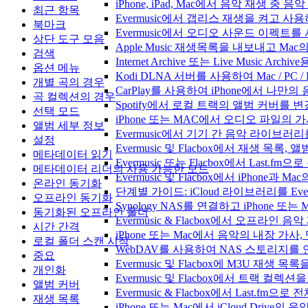
iPhone, iPad, Mac에서 음악 재생 중
최근 항목
Evermusic에서 갭리스 재생을 켜고 사
북마크
Evermusic에서 오디오 사운드 이펙트
상단 도구 모음
Apple Music 재생목록을 내보내고 Mac
검색
Internet Archive 또는 Live Music A
옵션 메뉴
Kodi DLNA 서버를 사용하여 Mac / PC 
개별 곡의 경우
CarPlay를 사용하여 iPhone에서 나만
곡 컬렉션의 경우
Spotify에서 로컬 트랙의 앨범 커버를 
선택 모드
iPhone 또는 MAC에서 오디오 파일의
앨범 세부 정보
Evermusic에서 기기 간 음악 라이브
설정
Evermusic 및 Flacbox에서 재생 목
메타데이터 읽기
Evermusic 또는 Flacbox에서 Last
메타데이터 리더의 사용 가능한 모드
Evermusic 및 Flacbox에서 iPhone
온라인 동기화
단계별 가이드: iCloud 라이브러리를 Ever
오프라인 동기화
Synology NAS를 연결하고 iPhone 또
동기화된 오프라인 폴더
Evermusic & Flacbox에서 오프라
시간 간격
iPhone 또는 Mac에서 음악의 내장 가사
로컬 폴더 스캔 시작
WebDAV를 사용하여 NAS 스토리지를 연
중요
Evermusic 및 Flacbox에 M3U 재생 
개인화
Evermusic 및 Flacbox에서 트랙 컬렉션
앨범 커버
Evermusic & Flacbox에서 Last.fm
재생 목록
iPhone 또는 Mac에서 iCloud Driv