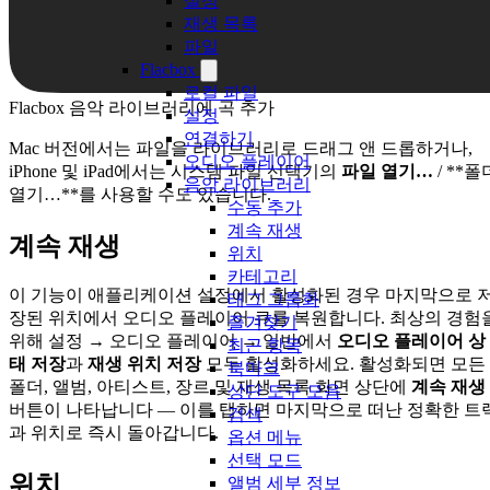
설정
재생 목록
파일
Flacbox
로컬 파일
Flacbox 음악 라이브러리에 곡 추가
설정
연결하기
Mac 버전에서는 파일을 라이브러리로 드래그 앤 드롭하거나,
오디오 플레이어
iPhone 및 iPad에서는 시스템 파일 선택기의
파일 열기…
/ **폴
음악 라이브러리
열기…**를 사용할 수도 있습니다.
수동 추가
계속 재생
계속 재생
위치
카테고리
이 기능이 애플리케이션 설정에서 활성화된 경우 마지막으로 
태그 그룹화
장된 위치에서 오디오 플레이어 큐를 복원합니다. 최상의 경험
즐겨찾기
위해 설정 → 오디오 플레이어 → 일반에서
오디오 플레이어 상
최근 항목
태 저장
과
재생 위치 저장
모두 활성화하세요. 활성화되면 모든
북마크
폴더, 앨범, 아티스트, 장르 및 재생 목록 화면 상단에
계속 재생
상단 도구 모음
버튼이 나타납니다 — 이를 탭하면 마지막으로 떠난 정확한 트
검색
과 위치로 즉시 돌아갑니다.
옵션 메뉴
선택 모드
위치
앨범 세부 정보