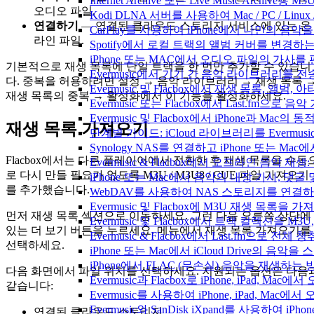
Internet Archive 또는 Live Music Archi
오디오 파일.
Kodi DLNA 서버를 사용하여 Mac / PC / Li
연결하기
— 연결된 클라우드 스토리지 서비스에 있는 온
CarPlay를 사용하여 iPhone에서 나만의 음
라인 파일.
Spotify에서 로컬 트랙의 앨범 커버를 변경하
iPhone 또는 MAC에서 오디오 파일의 가사를
기본적으로 재생 목록에 단일 트랙을 한 번만 추가할 수 있습니
Evermusic에서 기기 간 음악 라이브러리를 
다. 중복을 허용하려면 설정 → 음악 라이브러리 → 재생 목록 
Evermusic 및 Flacbox에서 재생 목록, 
재생 목록의 중복 → 활성화에서 이 기능을 활성화하세요.
Evermusic 또는 Flacbox에서 Last.fm으
Evermusic 및 Flacbox에서 iPhone과 Mac
재생 목록 가져오기
단계별 가이드: iCloud 라이브러리를 Evermusi
Synology NAS를 연결하고 iPhone 또는 Ma
Flacbox에서는 다른 플레이어에서 전환한 후 재생 목록을 수동
Evermusic & Flacbox에서 오프라인 음
로 다시 만들 필요가 없도록 M3U / M3U8 / CUE 파일 가져오기
iPhone 또는 Mac에서 음악의 내장 가사, 댓글
를 추가했습니다.
WebDAV를 사용하여 NAS 스토리지를 연결하고 
Evermusic 및 Flacbox에 M3U 재생 목록을 
먼저 재생 목록 섹션으로 이동하세요. 그런 다음 오른쪽 상단에
Evermusic 및 Flacbox에서 트랙 컬렉션을 M3
있는 더 보기 버튼을 누르세요. 메뉴에서 재생 목록 가져오기를
Evermusic & Flacbox에서 Last.fm으로 전
선택하세요.
iPhone 또는 Mac에서 iCloud Drive의 음
iPhone에서 FLAC (무손실) 음악을 재생하는 
다음 화면에서 파일 위치를 선택하세요. 지원되는 옵션은 다음
Evermusic과 Flacbox로 iPhone, iPad
같습니다:
Evermusic를 사용하여 iPhone, iPad, Mac
Evermusic와 SanDisk iXpand를 사용하
연결된 클라우드 스토리지