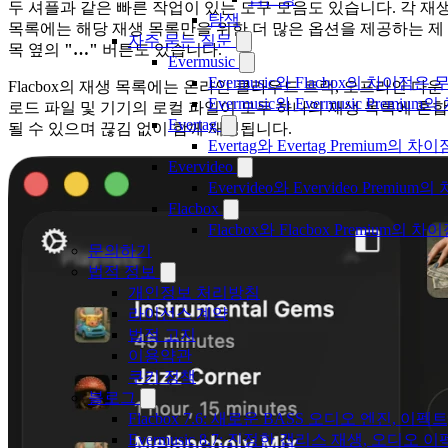
두 셔플과 같은 빠른 작업이 있는 도구 모음도 있습니다. 각 재
탐색
목록에는 해당 재생 목록만을 위한 더 많은 옵션을 제공하는 제
자주 묻는 질문
목 옆의
"…"
버튼도 있습니다.
Evermusic
Evermusic와 Flacbox의 차이점
Flacbox의 재생 목록에는 온라인 클라우드 트랙, 오프라인 다운
Evermusic와 Evermusic Premiu
로드 파일 및 기기의 로컬 파일이 모두 하나의 재생 목록에 혼합
Evertag
될 수 있으며 끊김 없이 함께 재생됩니다.
Evertag와 Evertag Premium
Evervideo
Evervideo와 Evervideo Prem
Flacbox
Flacbox와 Flacbox Premium
문의하기
법적 정보
개인정보 처리방침
라이선스 계약
법적 고지
이용약관
쿠키 정책
블로그
Flacbox 7.6: 새로운 BASS 오디오 엔진, 
Evermusic 8.7: 진정한 갭리스 재생, 오