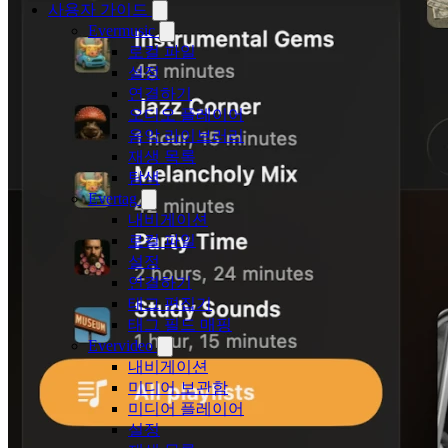
사용자 가이드
Evermusic
로컬 파일
설정
연결하기
오디오 플레이어
음악 라이브러리
재생 목록
탐색
Evertag
내비게이션
로컬 파일
설정
연결하기
태그 편집기
태그 필드 매핑
Evervideo
내비게이션
미디어 보관함
미디어 플레이어
설정