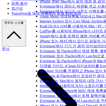
iPhone, iPad, Mac에서 음악 재생 중
트랙 옵션
Evermusic에서 갭리스 재생을 켜고 사
접근성
Evermusic에서 오디오 사운드 이펙트
VoiceOver로 재생 목록에서 트랙 위치 조정
Apple Music 재생목록을 내보내고 Mac
Internet Archive 또는 Live Music A
맨위로 스크롤
Kodi DLNA 서버를 사용하여 Mac / PC 
CarPlay를 사용하여 iPhone에서 나만
Spotify에서 로컬 트랙의 앨범 커버를 
iPhone 또는 MAC에서 오디오 파일의
Evermusic에서 기기 간 음악 라이브
문서
Evermusic 및 Flacbox에서 재생 목
Evermusic 또는 Flacbox에서 Last
Evermusic 및 Flacbox에서 iPhone
단계별 가이드: iCloud 라이브러리를 Ever
Synology NAS를 연결하고 iPhone 또
Evermusic & Flacbox에서 오프라
iPhone 또는 Mac에서 음악의 내장 가사
WebDAV를 사용하여 NAS 스토리지를 연
Evermusic 및 Flacbox에 M3U 재생 
Evermusic 및 Flacbox에서 트랙 컬렉션
Evermusic & Flacbox에서 Last.fm
iPhone 또는 Mac에서 iCloud Driv