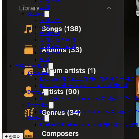
재생 목록
파일
Flacbox
로컬 파일
설정
연결하기
오디오 플레이어
음악 라이브러리
재생 목록
탐색
자주 묻는 질문
Evermusic
Evermusic와 Flacbox의 차이점은 무엇인가요
Evermusic와 Evermusic Premium의 차이점
Evertag
Evertag와 Evertag Premium의 차이점은 무엇
Evervideo
Evervideo와 Evervideo Premium의 차이점
Flacbox
Flacbox와 Flacbox Premium의 차이점은 무엇
한국어