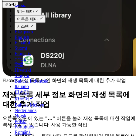
عربي
Català
밝은 테마
Čeština
어두운 테마
Dansk
Deutsch
시스템
Ελληνικά
English
Español
Suomi
Français
עברית
हिन्दी
Hrvatski
Magyar
Flacbox 재생 목록 메인 화면의 재생 목록에 대한 추가 작업
Bahasa Indonesia
Italiano
日本語
재생 목록 세부 정보 화면의 재생 목록에
한국어
대한 추가 작업
Bahasa Melayu
Nederlands
Norsk
오른쪽 상단에 있는
"…"
버튼을 눌러 재생 목록에 대한 작업에
Polski
액세스할 수 있습니다. 사용 가능한 작업:
Português
Română
선택하다
— 트랙 선택 모드를 활성화하여 재생 목록에서