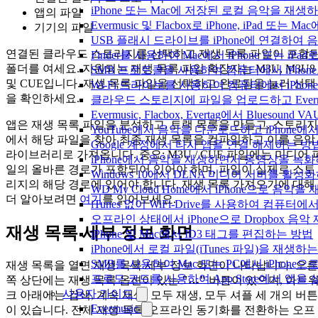
iPhone 또는 Mac에 저장된 로컬 음악을 재생
앱의 파일
Evermusic 및 Flacbox로 iPhone, iPa
기기의 파일
USB 플래시 드라이브를 iPhone에 연결하여
연결된 클라우드 스토리지를 선택하고 재생 목록 파일이 포함
Finder를 사용하여 Mac에서 iPhone 또는 i
폴더를 여세요. 지원되는 재생 목록 파일 확장자는 M3U, M3U8
SMB 프로토콜을 사용하여 컴퓨터에서 iPhon
및 CUE입니다. 재생 목록 파일을 선택하고 완료됨을 눌러 선택
Wi-Fi 드라이브를 사용하여 컴퓨터에서 iPh
을 확인하세요.
클라우드 스토리지에 파일을 업로드하고 Evermusic
Evermusic, Flacbox, Evertag에서 Blue
앱은 재생 목록 파일을 분석하고, 트랙 목록을 만들고, 스토리지
YouTube에서 음악을 다운로드하고 iPhone
에서 해당 파일을 찾아 최종 재생 목록을 컴파일하고 이를 음악
Google 계정에서 타사 앱을 연결 해제하는 방
라이브러리로 가져옵니다. 중요: M3U / CUE 파일에는 미디어 
iPhone에서 음악을 재생하면서 동영상을 녹
일의 올바른 경로가 포함되어 있어야 하며, 파일이 실제로 스토
Windows 10에서 DLNA 미디어 서버를 활성
리지의 해당 경로에 있어야 합니다. 재생 목록 가져오기에 대해
WD My Cloud Home에서 iPhone으로 음악
더 알아보려면
여기
를 읽어보세요.
iTunes 없이 WiFi-Drive를 사용하여 컴퓨터
오프라인 상태에서 iPhone으로 Dropbox 음
재생 목록 세부 정보 화면
iPhone 및 Mac에서 ID3 태그를 편집하는 방법
iPhone에서 로컬 파일(iTunes 파일)을 재생하
SMB를 사용하여 Mac 또는 PC에서 iPhon
재생 목록을 열면 재생 목록 세부 정보 화면이 나타납니다. 오른
프로모 코드를 사용하여 App Store에서 앱
쪽 상단에는 재생 목록 옵션이 있는
"…"
버튼이 있으며, 아트
사용자 가이드
크 아래에는 검색, 계속 재생, 모두 재생, 모두 셔플 세 개의 버튼
Evermusic
이 있습니다. 전체 재생 목록 오프라인 동기화를 전환하는 오프