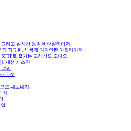
 DSP, 그리고 실시간 음악 비주얼라이저
펙트, 음량 정규화, 새롭게 디자인된 이퀄라이저
Subsonic, SFTP로 즐기는 고해상도 오디오
스트리밍, 재생 제스처
정 설명
, 가사 위젯
wn으로 내보내기
 재생
이어
스타일