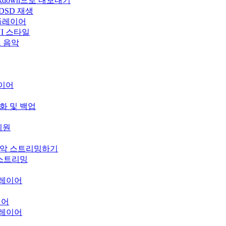
rkdown으로 내보내기
 DSD 재생
 플레이어
운 UI 스타일
우드 음악
레이어
기화 및 백업
 지원
의 음악 스트리밍하기
오 스트리밍
 플레이어
이어
 플레이어