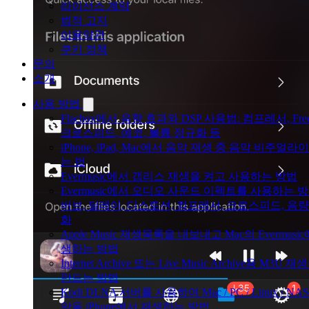
라이선스 계약
법적 고지
이용약관
쿠키 정책
문의
소개
사용 방법
Flacbox에서 음향 효과와 DSP 사용법: 컴프레서, Freev
크로스피드, 에코, 볼륨 정규화 등
iPhone, iPad, Mac에서 음악 재생 중 음악 비주얼라
는 법
Evermusic에서 갭리스 재생을 켜고 사용하는 방법
Evermusic에서 오디오 사운드 이펙트를 사용하는 방
버브, 딜레이, 디스토션, 컴프레서, 크로스피드, 음량
화
Apple Music 재생목록을 내보내고 Mac의 Evermusi
생하는 방법
Internet Archive 또는 Live Music Archive용 M3U 
만드는 방법
Kodi DLNA 서버를 사용하여 Mac / PC / Linux / NA
악을 iPhone에서 재생하는 방법