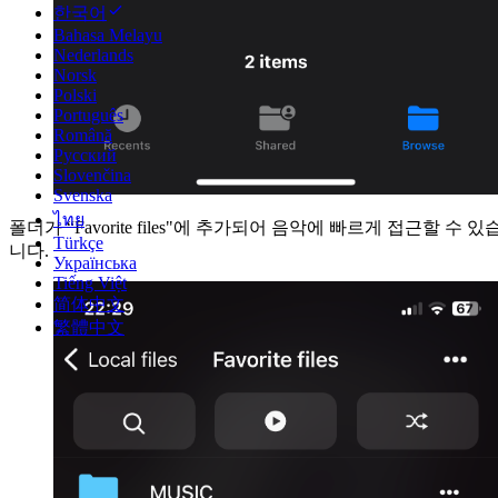
한국어
Bahasa Melayu
Nederlands
Norsk
Polski
Português
Română
Русский
Slovenčina
Svenska
ไทย
폴더가 “Favorite files"에 추가되어 음악에 빠르게 접근할 수 있
Türkçe
니다.
Українська
Tiếng Việt
简体中文
繁體中文