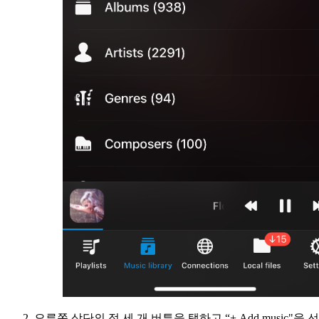
오른쪽 상단의 점 세 개 버튼을 탭하고 “+ Add music"을 선