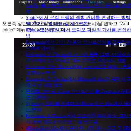
CarPlay를 사용하여 iPhone에서 나만의 음악을 재
법
Spotify에서 로컬 트랙의 앨범 커버를 변경하는 방법
별 가이드 (모바일 및 데스크톱)
오른쪽 상단의
추가 작업
버튼(점 세 개로 표시)을 탭하고 “Add
iPhone 또는 MAC에서 오디오 파일의 가사를 편집
folder” 메뉴 항목을 선택합니다.
법
Evermusic에서 기기 간 음악 라이브러리를 전송하는
단계별 가이드
Evermusic 및 Flacbox에서 재생 목록, 앨범, 아티스트
를 아카이브(ZIP)하고 다른 기기로 전송하는 방법
Evermusic 또는 Flacbox에서 Last.fm으로 음악 기
로블하는 방법
Evermusic 및 Flacbox에서 iPhone과 Mac의 동적 지
중 위젯 사용 방법
단계별 가이드: iCloud 라이브러리를 Evermusic과 Fla
로 가져오기
Synology NAS를 연결하고 iPhone 또는 Mac에서 
는 방법
Evermusic & Flacbox에서 오프라인 음악 재생: 클
서 로컬 파일로 다운로드 및 동기화
iPhone 또는 Mac에서 음악의 내장 가사, 댓글 및 LR