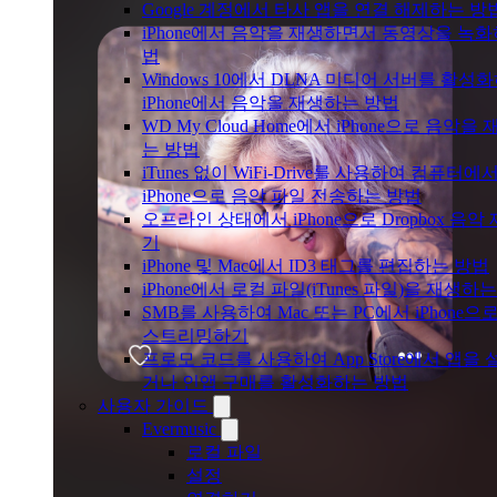
Google 계정에서 타사 앱을 연결 해제하는 방
iPhone에서 음악을 재생하면서 동영상을 녹화
법
Windows 10에서 DLNA 미디어 서버를 활성
iPhone에서 음악을 재생하는 방법
WD My Cloud Home에서 iPhone으로 음악을
는 방법
iTunes 없이 WiFi-Drive를 사용하여 컴퓨터에
iPhone으로 음악 파일 전송하는 방법
오프라인 상태에서 iPhone으로 Dropbox 음악
기
iPhone 및 Mac에서 ID3 태그를 편집하는 방법
iPhone에서 로컬 파일(iTunes 파일)을 재생하
SMB를 사용하여 Mac 또는 PC에서 iPhone으
스트리밍하기
프로모 코드를 사용하여 App Store에서 앱을
거나 인앱 구매를 활성화하는 방법
사용자 가이드
Evermusic
로컬 파일
설정