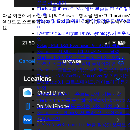
으로 내보내기
Flacbox로 iPhone과 Mac에서 무손실 FLAC 및
재생
다음 화면에서 하단 탭 바의 “Browse” 항목을 탭하고 “Locations
iPhone 및 iPad를 위한 최고의 클라우드 음악
섹션으로 스크롤합니다. “On My iPhone” 메뉴 항목을 선택하세
어
요.
Evermusic 6.8: Aliyun Drive, Synology, 새로운
일
Setapp Mobile의 Evermusic Pro: iOS용 클라
Evermusic 전 세계 1,100만 다운로드 달성
Flacbox 100만 다운로드 달성: Hi-Res 오디오
2025년 최고의 iPhone 음악 플레이어 앱 5선
Evermusic 프로모션 영상: 클라우드 음악 플
Evermusic 3.6: CarPlay, VoiceOver 및 기타 기능
Evermusic 3.1: 크로스페이드, 라이브러리 동
백업
Evermusic 300만 다운로드 달성: 기능 개요
Flacbox 1.6: 자동 동기화, 이퀄라이저, OPUS
Evermusic 2.3: 자동 동기화, 재생 위치 및 태그
Evermusic로 iPhone에서 클라우드 저장소의 
트리밍하기
iOS AVAssetResourceLoader를 활용한 오디