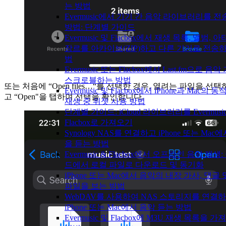
는 방법
Evermusic에서 기기 간 음악 라이브러리를 
방법: 단계별 가이드
Evermusic 및 Flacbox에서 재생 목록, 앨범, 
장르를 아카이브(ZIP)하고 다른 기기로 전송
법
Evermusic 또는 Flacbox에서 Last.fm으로 음
스크로블하는 방법
또는 처음에 “Open files…“를 선택한 경우, 열려는 파일을 선택
Evermusic 및 Flacbox에서 iPhone과 Mac의 
고 “Open"을 탭하여 선택을 확인합니다.
재생 중 위젯 사용 방법
단계별 가이드: iCloud 라이브러리를 Evermusi
Flacbox로 가져오기
Synology NAS를 연결하고 iPhone 또는 Mac
을 듣는 방법
Evermusic & Flacbox에서 오프라인 음악 재생
드에서 로컬 파일로 다운로드 및 동기화
iPhone 또는 Mac에서 음악의 내장 가사, 댓글 
파일을 보는 방법
WebDAV를 사용하여 NAS 스토리지를 연결
iPhone 또는 Mac에서 음악 듣는 방법
Evermusic 및 Flacbox에 M3U 재생 목록을 