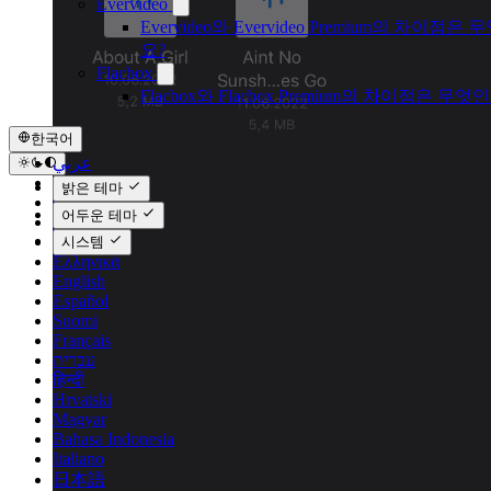
Evervideo
Evervideo와 Evervideo Premium의 차이점은
요?
Flacbox
Flacbox와 Flacbox Premium의 차이점은 무엇
한국어
عربي
Català
밝은 테마
Čeština
어두운 테마
Dansk
Deutsch
시스템
Ελληνικά
English
Español
Suomi
Français
עברית
हिन्दी
Hrvatski
Magyar
Bahasa Indonesia
Italiano
日本語