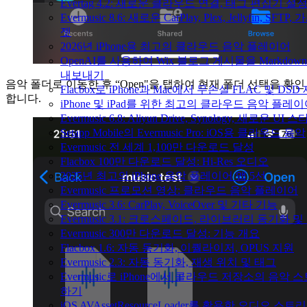
Evertag 4.2: 새로운 클라우드 연결, 태그 편집기 설
Evermusic 8.6: 새로운 CarPlay, Plex, Jellyfin, SFTP,
젯
2026년 iPhone용 최고의 클라우드 음악 플레이어
OpenAI를 사용하여 Wix 블로그 게시물을 Markdow
내보내기
음악 폴더로 이동한 후 “Open"을 탭하여 현재 폴더 선택을 확인
Flacbox로 iPhone과 Mac에서 무손실 FLAC 및 DSD
합니다.
iPhone 및 iPad를 위한 최고의 클라우드 음악 플레
Evermusic 6.8: Aliyun Drive, Synology, 새로운 UI 
Setapp Mobile의 Evermusic Pro: iOS용 클라우드 음악
Evermusic 전 세계 1,100만 다운로드 달성
Flacbox 100만 다운로드 달성: Hi-Res 오디오
2025년 최고의 iPhone 음악 플레이어 앱 5선
Evermusic 프로모션 영상: 클라우드 음악 플레이어
Evermusic 3.6: CarPlay, VoiceOver 및 기타 기능
Evermusic 3.1: 크로스페이드, 라이브러리 동기화 및
Evermusic 300만 다운로드 달성: 기능 개요
Flacbox 1.6: 자동 동기화, 이퀄라이저, OPUS 지원
Evermusic 2.3: 자동 동기화, 재생 위치 및 태그
Evermusic로 iPhone에서 클라우드 저장소의 음악 
하기
iOS AVAssetResourceLoader를 활용한 오디오 스트