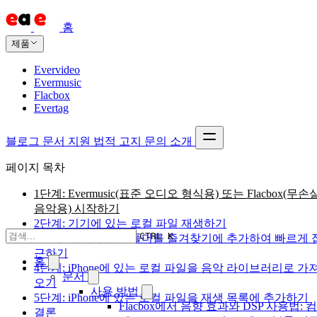
홈
제품
Evervideo
Evermusic
Flacbox
Evertag
블로그
문서
지원
법적 고지
문의
소개
페이지 목차
1단계: Evermusic(표준 오디오 형식용) 또는 Flacbox(무손
음악용) 시작하기
2단계: 기기에 있는 로컬 파일 재생하기
CTRL K
3단계: 기기에 있는 폴더를 즐겨찾기에 추가하여 빠르게 
근하기
홈
4단계: iPhone에 있는 로컬 파일을 음악 라이브러리로 가
문서
오기
사용 방법
5단계: iPhone에 있는 로컬 파일을 재생 목록에 추가하기
Flacbox에서 음향 효과와 DSP 사용법: 
결론