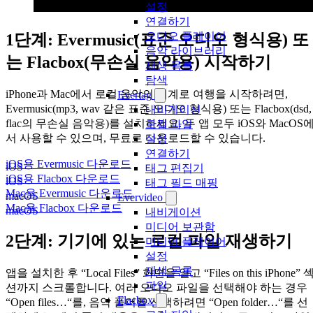
설정
연결하기
오디오 플레이어
1단계: Evermusic(표준 오디오 형식용) 또
음악 라이브러리
는 Flacbox(무손실 음악용) 시작하기
재생 목록
탐색
iPhone과 Mac에서 로컬 음악의 세계로 여행을 시작하려면,
Evertag
Evermusic(mp3, wav 같은 표준 오디오 형식용) 또는 Flacbox(dsd,
내비게이션
flac의 무손실 음악용)를 설치하세요. 두 앱 모두 iOS와 MacOS
로컬 파일
서 사용할 수 있으며, 무료로 다운로드할 수 있습니다.
설정
연결하기
iOS용 Evermusic 다운로드
iOS
태그 편집기
iOS용 Flacbox 다운로드
iOS
태그 필드 매핑
Mac용 Evermusic 다운로드
macOS
Evervideo
Mac용 Flacbox 다운로드
macOS
내비게이션
미디어 보관함
2단계: 기기에 있는 로컬 파일 재생하기
미디어 플레이어
설정
재생 목록
앱을 설치한 후 “Local Files” 화면을 열고 “Files on this iPhone” 
파일
션까지 스크롤합니다. 여러 오디오 파일을 선택해야 하는 경우
Flacbox
“Open files…“를, 음악 폴더를 선택하려면 “Open folder…“를 선