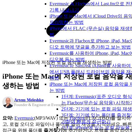
Evermusic & Flacbox에서 Last.fm으로
기록 내보내기
iPhone 또는 Mac에서 iCloud Drive의 
트리밍하는 방법
iPhone에서 FLAC (무손실) 음악을 재
법
Evermusic과 Flacbox로 iPhone, iPad, M
디오 트랙에 댓글을 추가하고 보는 방법
Evermusic를 사용하여 iPhone, iPad, Ma
디오북 듣는 방법
iPhone 또는 Mac에 저장된 로컬 음악을 재생하는 방법
Evermusic와 SanDisk iXpand를 사용하여 
에서 USB 플래시 드라이브의 음악을 
iPhone 또는 Mac에 저장된 로컬 음악을 
방법
iPhone 또는 Mac에 저장된 로컬 음악을
생하는 방법
는 방법
1단계: Evermusic(표준 오디오 형
Artem Meleshko
는 Flacbox(무손실 음악용) 시작하
Founder & Engineer at Everappz
2단계: 기기에 있는 로컬 파일 재
3단계: 기기에 있는 폴더를 즐겨찾
요약:
Evermusic
(MP3/WAV) 또는
Flacbox
(FLAC/DSD)를 설치하
가하여 빠르게 접근하기
고, 로컬 오디오 파일이나 폴더를 열어 재생을 시작하세요. 빠른
4단계: iPhone에 있는 로컬 파일을
접근을 위해 폴더를
즐겨찾기
에 추가하거나, 트랙을 음악 라이