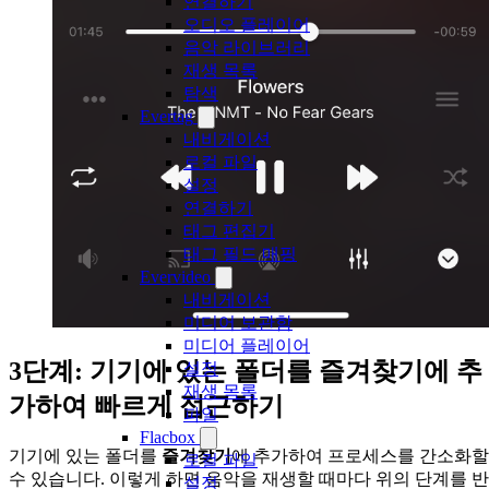
연결하기
오디오 플레이어
음악 라이브러리
재생 목록
탐색
Evertag
내비게이션
로컬 파일
설정
연결하기
태그 편집기
태그 필드 매핑
Evervideo
내비게이션
미디어 보관함
미디어 플레이어
3단계: 기기에 있는 폴더를 즐겨찾기에 추
설정
재생 목록
가하여 빠르게 접근하기
파일
Flacbox
기기에 있는 폴더를
즐겨찾기
에 추가하여 프로세스를 간소화할
로컬 파일
수 있습니다. 이렇게 하면 음악을 재생할 때마다 위의 단계를 반
설정