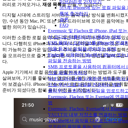
이브러리로 가져오기
러리로 가져오거나,
재생 목록
을 만들 수 있습니다.
5단계: iPhone에 있는 로컬 파일을
록에 추가하기
디지털 시대에 스트리밍 서비스는 음악 감상 방식을 변화시켰
결론
만, 수년 동안 Mac, PC 또는 외장 드라이브에 모아온 음악에는 
FAQ
별한 의미가 있습니다.
Evermusic 및 Flacbox로 iPhone, iPad 또
서 오디오 이퀄라이저 사용하는 방법
이러한 소중한 로컬 음악에는 개인적인 의미와 향수가 담겨 있
USB 플래시 드라이브를 iPhone에 연결
니다. 다행히도 iPhone과 Mac에서 이 음악을 재생하는 것은 여
악을 듣거나 파일을 관리하는 방법
히 가능하고 즐거운 일입니다. 추억을 되살리거나 고유한 컬렉
Finder를 사용하여 Mac에서 iPhone 또는 
을 오프라인으로 즐기고 싶다면 이 가이드가 방법을 알려드립
파일을 전송하는 방법
다.
SMB 프로토콜을 사용하여 컴퓨터에서 iP
Apple 기기에서 로컬 음악을 원활하게 재생하는 방법과 도구를
으로 파일 전송하기
살펴보며, 기기를 좋아하는 멜로디를 위한 개인 콘서트홀로 만
Wi-Fi 드라이브를 사용하여 컴퓨터에서 iP
어 보겠습니다. iPhone과 Mac에서 로컬 음악의 잠재력을 발휘할
으로 무선으로 파일을 전송하는 방법
준비가 되셨다면, 함께 음악 여정을 시작합시다!
클라우드 스토리지에 파일을 업로드하
Evermusic, Flacbox 또는 Evertag에 연
법
Evermusic, Flacbox, Evertag에서 Bluesoun
VAULT의 내부 저장소를 연결하는 방법
YouTube에서 음악을 다운로드하고 iPho
오프라인 음악을 듣는 방법