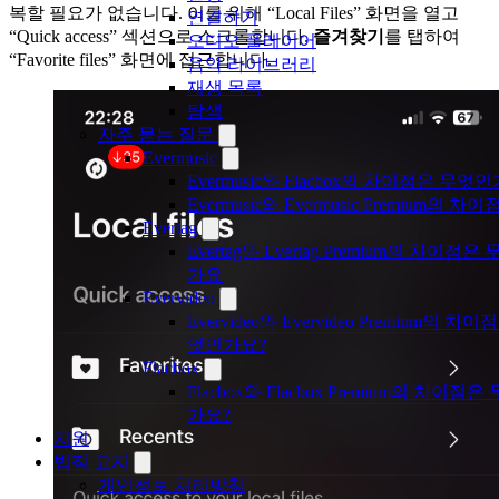
복할 필요가 없습니다. 이를 위해 “Local Files” 화면을 열고
연결하기
“Quick access” 섹션으로 스크롤합니다.
즐겨찾기
를 탭하여
오디오 플레이어
“Favorite files” 화면에 접근합니다.
음악 라이브러리
재생 목록
탐색
자주 묻는 질문
Evermusic
Evermusic와 Flacbox의 차이점은 무엇
Evermusic와 Evermusic Premium의 차이
Evertag
Evertag와 Evertag Premium의 차이점은
가요
Evervideo
Evervideo와 Evervideo Premium의 차이
엇인가요?
Flacbox
Flacbox와 Flacbox Premium의 차이점
가요?
지원
법적 고지
개인정보 처리방침