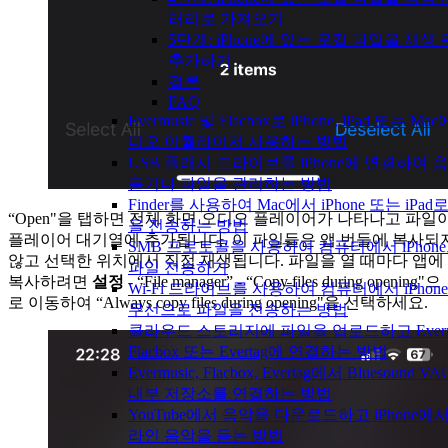
러리로 가져오기
5단계: iPhone에 있는 로컬 파일을 재생
추가하기
결론
FAQ
Evermusic 및 Flacbox로 iPhone, iPad 또는 M
디오 이퀄라이저 사용하는 방법
USB 플래시 드라이브를 iPhone에 연결하여 
듣거나 파일을 관리하는 방법
Finder를 사용하여 Mac에서 iPhone 또는 iPad
“Open"을 탭하면 전체 화면 오디오 플레이어가 나타나고 파일
을 전송하는 방법
플레이어 대기열에 추가됩니다. 이 파일들은 앱 번들에 복사되
SMB 프로토콜을 사용하여 컴퓨터에서 iPhon
않고 선택한 위치에서 직접 재생됩니다. 파일을 열 때마다 앱에
파일 전송하기
복사하려면
설정
- “File manager” - “Copy files during opening"으
Wi-Fi 드라이브를 사용하여 컴퓨터에서 iPhon
로 이동하여 “Always copy files during opening"을 선택하세요.
무선으로 파일을 전송하는 방법
클라우드 스토리지에 파일을 업로드하고 Evermu
Flacbox 또는 Evertag에 연결하는 방법
Evermusic, Flacbox, Evertag에서 Bluesound 
내부 저장소를 연결하는 방법
YouTube에서 음악을 다운로드하고 iPhone에
라인 음악을 듣는 방법