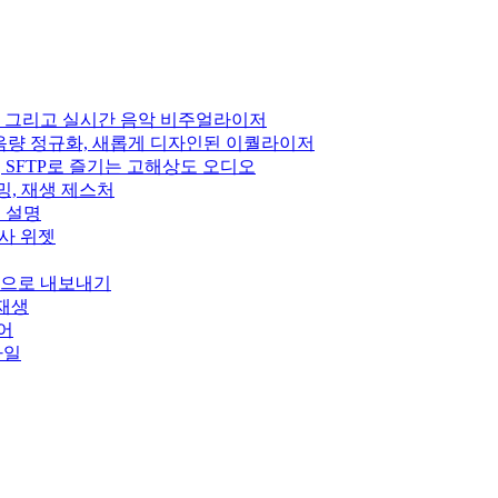
 DSP, 그리고 실시간 음악 비주얼라이저
펙트, 음량 정규화, 새롭게 디자인된 이퀄라이저
Subsonic, SFTP로 즐기는 고해상도 오디오
스트리밍, 재생 제스처
정 설명
, 가사 위젯
wn으로 내보내기
 재생
이어
스타일