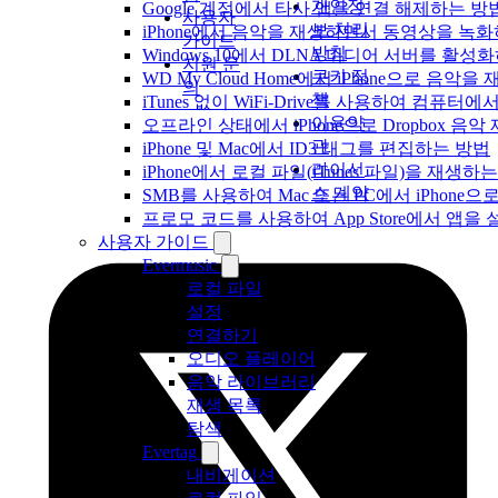
개인정
Google 계정에서 타사 앱을 연결 해제하는 방
사용자
보 처리
iPhone에서 음악을 재생하면서 동영상을 녹
가이드
방침
Windows 10에서 DLNA 미디어 서버를 활성
지원 문
쿠키 정
WD My Cloud Home에서 iPhone으로 음악
의
책
iTunes 없이 WiFi-Drive를 사용하여 컴퓨터
이용약
오프라인 상태에서 iPhone으로 Dropbox 음
관
iPhone 및 Mac에서 ID3 태그를 편집하는 방법
라이선
iPhone에서 로컬 파일(iTunes 파일)을 재생하
스 계약
SMB를 사용하여 Mac 또는 PC에서 iPhon
프로모 코드를 사용하여 App Store에서 앱
사용자 가이드
Evermusic
로컬 파일
설정
연결하기
오디오 플레이어
음악 라이브러리
재생 목록
탐색
Evertag
내비게이션