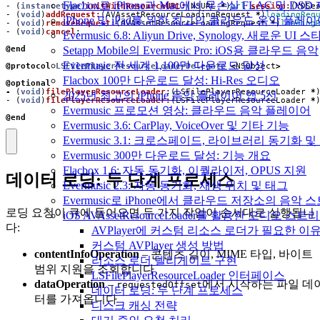
Flacbox로 iPhone과 Mac에서 무손실 FLAC 및 DSD
-
(
instancetype
)
initWithResourceURL:
(
NSURL
*
)
url
session:
(
YDSe
-
(
void
)
addRequest:
(
AVAssetResourceLoadingRequest
*
)
loadingReq
iPhone 및 iPad를 위한 최고의 클라우드 음악 플레
-
(
void
)
removeRequest:
(
AVAssetResourceLoadingRequest
*
)
loading
-
(
void
)
cancel
;
Evermusic 6.8: Aliyun Drive, Synology, 새로운 UI 
@end
Setapp Mobile의 Evermusic Pro: iOS용 클라우드 음악
Evermusic 전 세계 1,100만 다운로드 달성
@protocol
LSFilePlayerResourceLoaderDelegate
<
NSObject
>
Flacbox 100만 다운로드 달성: Hi-Res 오디오
@optional
-
(
void
)
filePlayerResourceLoader
:(
LSFilePlayerResourceLoader
*
2025년 최고의 iPhone 음악 플레이어 앱 5선
-
(
void
)
filePlayerResourceLoader:
(
LSFilePlayerResourceLoader
*
Evermusic 프로모션 영상: 클라우드 음악 플레이어
@end
Evermusic 3.6: CarPlay, VoiceOver 및 기타 기능
Evermusic 3.1: 크로스페이드, 라이브러리 동기화 및
Evermusic 300만 다운로드 달성: 기능 개요
Flacbox 1.6: 자동 동기화, 이퀄라이저, OPUS 지원
데이터 로딩: 두 단계 프로세스
Evermusic 2.3: 자동 동기화, 재생 위치 및 태그
Evermusic로 iPhone에서 클라우드 저장소의 음악
로딩 요청이 큐에 들어오면 두 가지 작업이 순서대로 실행됩니
iOS AVAssetResourceLoader를 활용한 오디오 스트
다:
AVPlayer에 커스텀 리소스 로더가 필요한 이
커스텀 AVPlayer 생성 방법
contentInfoOperation
– 콘텐츠 길이, MIME 타입, 바이트
리소스 로더 델리게이트 구현
범위 지원을 조회합니다
LSFilePlayerResourceLoader 인터페이스
dataOperation
–
에서 시작하는 파일 데
requestedOffset
데이터 로딩: 두 단계 프로세스
터를 가져옵니다
디스크 캐싱 전략