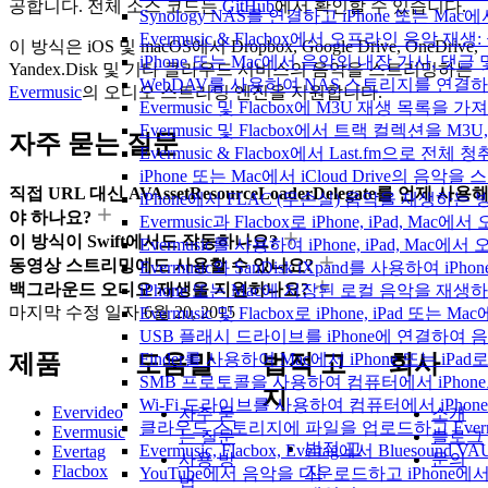
공합니다. 전체 소스 코드는
GitHub
에서 확인할 수 있습니다.
Synology NAS를 연결하고 iPhone 또는 Ma
Evermusic & Flacbox에서 오프라인 음
이 방식은 iOS 및 macOS에서 Dropbox, Google Drive, OneDrive,
iPhone 또는 Mac에서 음악의 내장 가사, 댓글
Yandex.Disk 및 기타 클라우드 서비스의 음악을 스트리밍하는
WebDAV를 사용하여 NAS 스토리지를 연결하고 
Evermusic
의 오디오 스트리밍 엔진을 지원합니다.
Evermusic 및 Flacbox에 M3U 재생 목록을 
Evermusic 및 Flacbox에서 트랙 컬렉션을 M3
자주 묻는 질문
Evermusic & Flacbox에서 Last.fm으로 전
iPhone 또는 Mac에서 iCloud Drive의 음
직접 URL 대신 AVAssetResourceLoaderDelegate를 언제 사용
iPhone에서 FLAC (무손실) 음악을 재생하는 
야 하나요?
Evermusic과 Flacbox로 iPhone, iPad
이 방식이 Swift에서도 작동하나요?
Evermusic를 사용하여 iPhone, iPad, Mac
동영상 스트리밍에도 사용할 수 있나요?
Evermusic와 SanDisk iXpand를 사용하
백그라운드 오디오 재생을 지원하나요?
iPhone 또는 Mac에 저장된 로컬 음악을 재생
마지막 수정 일자
6월 20, 2015
Evermusic 및 Flacbox로 iPhone, iPa
USB 플래시 드라이브를 iPhone에 연결하여
Finder를 사용하여 Mac에서 iPhone 또는 i
제품
도움말
법적 고
회사
SMB 프로토콜을 사용하여 컴퓨터에서 iPhon
지
Wi-Fi 드라이브를 사용하여 컴퓨터에서 iPh
Evervideo
자주 묻
소개
클라우드 스토리지에 파일을 업로드하고 Evermusic
Evermusic
는 질문
블로그
법적 고
Evermusic, Flacbox, Evertag에서 Blue
Evertag
사용 방
문의
Flacbox
지
YouTube에서 음악을 다운로드하고 iPhone
법