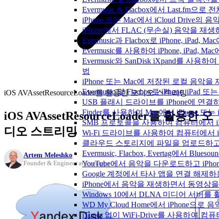
Evermusic & Flacbox에서 Last.fm
iPhone 또는 Mac에서 iCloud Driv
iPhone에서 FLAC (무손실) 음악을 재
Evermusic과 Flacbox로 iPhone, 
Evermusic를 사용하여 iPhone, iPad,
Evermusic와 SanDisk iXpand를 
법
iPhone 또는 Mac에 저장된 로컬 음악
Evermusic 및 Flacbox로 iPhone,
iOS AVAssetResourceLoader를 활용한 오디오 스트리밍
USB 플래시 드라이브를 iPhone에 연
Finder를 사용하여 Mac에서 iPhone 또
iOS AVAssetResourceLoader를 활용한 오
SMB 프로토콜을 사용하여 컴퓨터에서 i
디오 스트리밍
Wi-Fi 드라이브를 사용하여 컴퓨터에서 
클라우드 스토리지에 파일을 업로드하고 Everm
Evermusic, Flacbox, Evertag에서 
Artem Meleshko
YouTube에서 음악을 다운로드하고 iP
Founder & Engineer at Everappz
Google 계정에서 타사 앱을 연결 해제
iPhone에서 음악을 재생하면서 동영상
Windows 10에서 DLNA 미디어 서버
WD My Cloud Home에서 iPhone으
iTunes 없이 WiFi-Drive를 사용하여