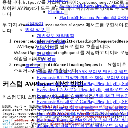
용합니다.
를 커스텀 스킴(예:
)으로 
https://
customscheme://
Evervideo와 Evervideo Prem
체하면 AVPlayer가 모든 로딩을 앱에 위임하도록 강제할 수 있
Flacbox
니다.
Flacbox와 Flacbox Premium
문의하기
두 가지
메서드를 구현해야 
AVAssetResourceLoaderDelegate
법적 정보
니다:
개인정보 처리방침
라이선스 계약
resourceLoader:shouldWaitForLoadingOfRequestedReso
– AVPlayer가 데이터를 필요로 할 때 호출됩니다.
법적 고지
를 저장하고 데이터 로
AVAssetResourceLoadingRequest
이용약관
작업을 시작하세요.
쿠키 정책
– 요청이 취
resourceLoader:didCancelLoadingRequest:
블로그
소되거나 대체될 때 호출됩니다.
Flacbox 7.6: 새로운 BASS 오디오 엔진, 
Evermusic 8.7: 진정한 갭리스 재생, 오
커스텀 AVPlayer 생성 방법
Flacbox 7.4: 새로워진 CarPlay, Plex, Jelly
Evervideo 1.7: 새로운 Plex, Jellyfin, 
Evertag 4.2: 새로운 클라우드 연결, 태그 편
커스텀 URL 스킴으로 AVPlayer를 설정하세요:
Evermusic 8.6: 새로운 CarPlay, Plex, Jellyfin
NSURL
*
url
=
[
NSURL
URLWithString
:
@"customscheme://host/audio.
2026년 iPhone용 최고의 클라우드 음악 플레
AVURLAsset
*
asset
=
[
AVURLAsset
URLAssetWithURL
:
url
options
:
ni
OpenAI를 사용하여 Wix 블로그 게시물을 Ma
[
asset
.
resourceLoader
setDelegate
:
self
queue
:
dispatch_get_main
AVPlayerItem
*
item
=
[
AVPlayerItem
playerItemWithAsset
:
asset
];
Flacbox로 iPhone과 Mac에서 무손실 FLAC 및
[
self
addObserversForPlayerItem
:
item
];
self
.
player
=
[
AVPlayer
playerWithPlayerItem
:
item
];
iPhone 및 iPad를 위한 최고의 클라우드 음악
[
self
addObserversForPlayer
];