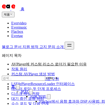
홈
제품
Evervideo
Evermusic
Flacbox
Evertag
블로그
문서
지원
법적 고지
문의
소개
페이지 목차
AVPlayer에 커스텀 리소스 로더가 필요한 이유
작동 원리
커스텀 AVPlayer 생성 방법
CTRL K
리소스 로더 델리게이트 구현
LSFilePlayerResourceLoader 인터페이스
홈
데이터 로딩: 두 단계 프로세스
문서
디스크 캐싱 전략
사용 방법
대기 중인 요청 처리
Flacbox에서 음향 효과와 DSP 사용법: 컴
소스 코드 및 다음 단계