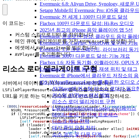
Evermusic 6.8: Aliyun Drive, Synology, 새로
Setapp Mobile의 Evermusic Pro: iOS용 클라
Evermusic 전 세계 1,100만 다운로드 달성
이 코드는:
Flacbox 100만 다운로드 달성: Hi-Res 오디오
2025년 최고의 iPhone 음악 플레이어 앱 5선
커스텀 스킴으로 URL을 정의합니다
Evermusic 프로모션 영상: 클라우드 음악 플
메인 큐에 델리게이트를 가진
을 생성합니다
AVURLAsset
Evermusic 3.6: CarPlay, VoiceOver 및 기타 기능
에셋에서
을 빌드합니다
AVPlayerItem
Evermusic 3.1: 크로스페이드, 라이브러리 동
를 초기화합니다
AVPlayer
Evermusic 300만 다운로드 달성: 기능 개요
Flacbox 1.6: 자동 동기화, 이퀄라이저, OPUS
리소스 로더 델리게이트 구현
Evermusic 2.3: 자동 동기화, 재생 위치 및 태그
Evermusic로 iPhone에서 클라우드 저장소
iOS AVAssetResourceLoader를 활용한 오디
서버에서 데이터를 가져와
에 전달하는
AVURLAsset
AVPlayer에 커스텀 리소스 로더가 필요
클래스를 생성하세요. 리소스
LSFilePlayerResourceLoader
커스텀 AVPlayer 생성 방법
URL을 키로 하는 딕셔너리에 로더 인스턴스를 저장하세요.
리소스 로더 델리게이트 구현
-
(
BOOL
)
resourceLoader:
(
AVAssetResourceLoader
*
)
resourceLoader
LSFilePlayerResourceLoader 인터페이스
NSURL
*
resourceURL
=
[
loadingRequest
.
request
URL
];
데이터 로딩: 두 단계 프로세스
if
([
resourceURL
.
scheme
isEqualToString
:
@"customscheme"
])
LSFilePlayerResourceLoader
*
loader
=
디스크 캐싱 전략
[
self
resourceLoaderForRequest
:
loadingRequest
];
if
(
!
loader
)
{
대기 중인 요청 처리
loader
=
[[
LSFilePlayerResourceLoader
alloc
]
initW
loader
.
delegate
=
self
;
소스 코드 및 다음 단계
[
self
.
resourceLoaders
setObject
:
loader
forKey
:[
sel