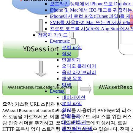
오프라인 상태에서 iPhone으로 Dropbo
iPhone 및 Mac에서 ID3 태그를 편집하
iPhone에서 로컬 파일(iTunes 파일)을
SMB를 사용하여 Mac 또는 PC에서 iP
프로모 코드를 사용하여 App Store
사용자 가이드
Evermusic
로컬 파일
설정
연결하기
오디오 플레이어
음악 라이브러리
재생 목록
탐색
Evertag
내비게이션
로컬 파일
요약:
커스텀 URL 스킴과 함께
설정
를 사용하여 AVPlayer의 리소
AVAssetResourceLoaderDelegate
연결하기
스 로딩을 가로채세요. 이를 통해 클라우드 서비스를 위한 커스
태그 편집기
텀 인증 헤더를 추가하고, 오디오를 디스크에 캐싱하며, 로컬
태그 필드 매핑
HTTP 프록시 없이 스트리밍 동작을 제어할 수 있습니다. 전체 