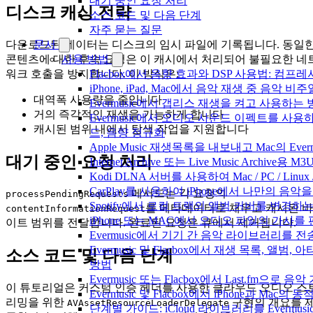
대기 중인 요청 처리
디스크 캐싱 전략
소스 코드 및 다음 단계
자주 묻는 질문
다운로드된 데이터는 디스크의 임시 파일에 기록됩니다. 동일
문서
콘텐츠에 대한 후속 요청은 이 캐시에서 처리되어 불필요한 네
사용 방법
워크 호출을 방지합니다. 이 방식은:
Flacbox에서 음향 효과와 DSP 사용법: 컴프레서
iPhone, iPad, Mac에서 음악 재생 중 음악 
대역폭 사용량을 줄입니다
Evermusic에서 갭리스 재생을 켜고 사용하는
거의 즉각적인 재생을 가능하게 합니다
Evermusic에서 오디오 사운드 이펙트를 사용
캐시된 범위 내에서 탐색 작업을 지원합니다
드, 음량 정규화
Apple Music 재생목록을 내보내고 Mac의 Ev
대기 중인 요청 처리
Internet Archive 또는 Live Music Archi
Kodi DLNA 서버를 사용하여 Mac / PC / Li
CarPlay를 사용하여 iPhone에서 나만의 음
메서드는 각 요청의
processPendingRequests
Spotify에서 로컬 트랙의 앨범 커버를 변경하
를 메타데이터로 채우고 캐시된 바
contentInformationRequest
iPhone 또는 MAC에서 오디오 파일의 가사를
이트 범위를 전달합니다. 완료된 요청은 큐에서 제거됩니다.
Evermusic에서 기기 간 음악 라이브러리를 
Evermusic 및 Flacbox에서 재생 목록, 앨
소스 코드 및 다음 단계
방법
Evermusic 또는 Flacbox에서 Last.fm으
이 튜토리얼은 커스텀 인증 헤더를 사용한 클라우드 오디오 스
Evermusic 및 Flacbox에서 iPhone과 Mac
리밍을 위한
구현의 개요를 
AVAssetResourceLoaderDelegate
단계별 가이드: iCloud 라이브러리를 Evermusi