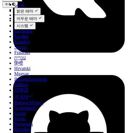
عربي
Català
밝은 테마
Čeština
어두운 테마
Dansk
Deutsch
시스템
Ελληνικά
English
Español
Suomi
Français
עברית
हिन्दी
Hrvatski
Magyar
Bahasa Indonesia
Italiano
日本語
한국어
Bahasa Melayu
Nederlands
Norsk
Polski
Português
Română