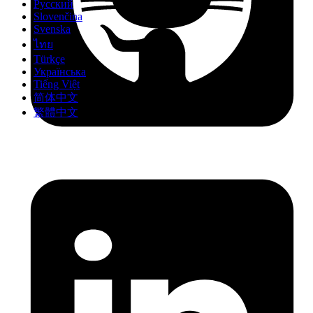
Русский
Slovenčina
Svenska
ไทย
Türkçe
Українська
Tiếng Việt
简体中文
繁體中文