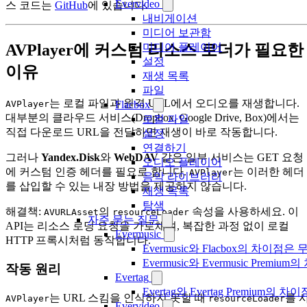
Evervideo
스 코드는
GitHub
에 있습니다.
내비게이션
미디어 보관함
AVPlayer에 커스텀 리소스 로더가 필요한
미디어 플레이어
설정
이유
재생 목록
파일
는 로컬 파일과 원격 URL에서 오디오를 재생합니다.
AVPlayer
Flacbox
대부분의 클라우드 서비스(Dropbox, Google Drive, Box)에서는
로컬 파일
직접 다운로드 URL을 전달하면 재생이 바로 작동합니다.
설정
연결하기
그러나
Yandex.Disk
와
WebDAV
같은 일부 서비스는 GET 요청
오디오 플레이어
에 커스텀 인증 헤더를 필요로 합니다.
는 이러한 헤더
AVPlayer
음악 라이브러리
를 삽입할 수 있는 내장 방법을 제공하지 않습니다.
재생 목록
탐색
해결책:
의
속성을 사용하세요. 이
AVURLAsset
resourceLoader
자주 묻는 질문
API는 리소스 로딩 요청을 가로채며, 복잡한 과정 없이 로컬
Evermusic
HTTP 프록시처럼 동작합니다.
Evermusic와 Flacbox의 차이점
Evermusic와 Evermusic Premiu
작동 원리
Evertag
Evertag와 Evertag Premium
는 URL 스킴을 인식하지 못할 때
를 
AVPlayer
resourceLoader
Evervideo