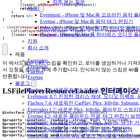
자주 묻는 질문
}
[
loader
addRequest
:
loadingRequest
];
제품
return
YES
;
}
Evermusic - iPhone 및 Mac용 오프라인 음악
return
NO
;
}
Evertag - iPhone 및 Mac용 음악 태그 편집기
Evervideo - iPhone 및 Mac용 HD 비디오 플레
-
(
void
)
resourceLoader:
(
AVAssetResourceLoader
*
)
resourceLoader
LSFilePlayerResourceLoader
*
loader
=
[
self
resourceLoaderF
Flacbox - iPhone 및 Mac용 하이레스 오디오
[
loader
removeRequest
:
loadingRequest
];
}
지원
회사 소개
제품
Evervideo
이 메서드들은 URL 스킴을 확인하고, 로더를 생성하거나 가져
Evermusic
서 요청을 로더의 큐에 추가합니다. 인식되지 않는 스킴은
를
NO
Flacbox
반환합니다.
Evertag
블로그
LSFilePlayerResourceLoader 인터페이스
Flacbox 7.6: 새로운 BASS 오디오 엔진, 이펙트,
Evermusic 8.7: 진정한 갭리스 재생, 오디오 이
Flacbox 7.4: 새로워진 CarPlay, Plex, Jellyfin, 
Evervideo 1.7: 새로운 Plex, Jellyfin, 클라우드 
@interface
LSFilePlayerResourceLoader
 : 
NSObject
Evertag 4.2: 새로운 클라우드 연결, 태그 편집기 설
@property
(
nonatomic
,
readonly
,
strong
)
NSURL
*
resourceURL
;
Evermusic 8.6: 새로운 CarPlay, Plex, Jellyfin, SFTP
@property
(
nonatomic
,
readonly
)
NSArray
*
requests
;
@property
(
nonatomic
,
readonly
,
strong
)
YDSession
*
session
;
2026년 iPhone용 최고의 클라우드 음악 플레이어
@property
(
nonatomic
,
readonly
,
assign
)
BOOL
isCancelled
;
@property
(
nonatomic
,
weak
)
id
<
LSFilePlayerResourceLoaderDeleg
OpenAI를 사용하여 Wix 블로그 게시물을 Markdo