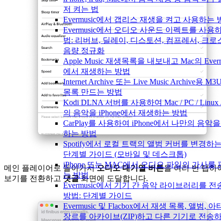
저 켜는 법
Evermusic에서 갭리스 재생을 켜고 사용하는
Evermusic에서 오디오 사운드 이펙트를 사용
법: 리버브, 딜레이, 디스토션, 컴프레서, 크로
음량 정규화
Apple Music 재생목록을 내보내고 Mac의 Everm
에서 재생하는 방법
Internet Archive 또는 Live Music Archive용 M
목록 만드는 방법
Kodi DLNA 서버를 사용하여 Mac / PC / Linux 
의 음악을 iPhone에서 재생하는 방법
CarPlay를 사용하여 iPhone에서 나만의 음악
하는 방법
Spotify에서 로컬 트랙의 앨범 커버를 변경하는
단계별 가이드 (모바일 및 데스크톱)
iPhone 또는 MAC에서 오디오 파일의 가사를
메인 플레이어로 돌아가서
오디오 대기열 버튼
을 여러 번 탭하
는 방법
보기를 전환하고
댓글
화면에 도달합니다.
Evermusic에서 기기 간 음악 라이브러리를 
방법: 단계별 가이드
Evermusic 및 Flacbox에서 재생 목록, 앨범, 
장르를 아카이브(ZIP)하고 다른 기기로 전송