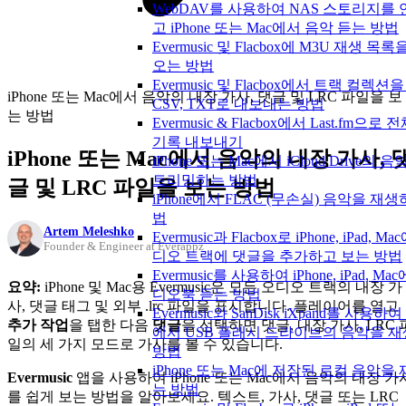
WebDAV를 사용하여 NAS 스토리지를
고 iPhone 또는 Mac에서 음악 듣는 방법
Evermusic 및 Flacbox에 M3U 재생 목
오는 방법
Evermusic 및 Flacbox에서 트랙 컬렉션을
iPhone 또는 Mac에서 음악의 내장 가사, 댓글 및 LRC 파일을 보
CSV, TXT로 내보내는 방법
는 방법
Evermusic & Flacbox에서 Last.fm으로
기록 내보내기
iPhone 또는 Mac에서 음악의 내장 가사, 
iPhone 또는 Mac에서 iCloud Drive의 
트리밍하는 방법
글 및 LRC 파일을 보는 방법
iPhone에서 FLAC (무손실) 음악을 재
법
Artem Meleshko
Evermusic과 Flacbox로 iPhone, iPad, M
Founder & Engineer at Everappz
디오 트랙에 댓글을 추가하고 보는 방법
Evermusic를 사용하여 iPhone, iPad, Ma
요약:
iPhone 및 Mac용 Evermusic은 모든 오디오 트랙의 내장 가
디오북 듣는 방법
사, 댓글 태그 및 외부 .lrc 파일을 표시합니다. 플레이어를 열고
Evermusic와 SanDisk iXpand를 사용하여 
추가 작업
을 탭한 다음
댓글
을 선택하면 댓글, 내장 가사, LRC 
에서 USB 플래시 드라이브의 음악을 
일의 세 가지 모드로 가사를 볼 수 있습니다.
방법
iPhone 또는 Mac에 저장된 로컬 음악을
Evermusic
앱을 사용하여 iPhone 또는 Mac에서 음악의 내장 가
는 방법
를 쉽게 보는 방법을 알아보세요. 텍스트, 가사, 댓글 또는 LRC