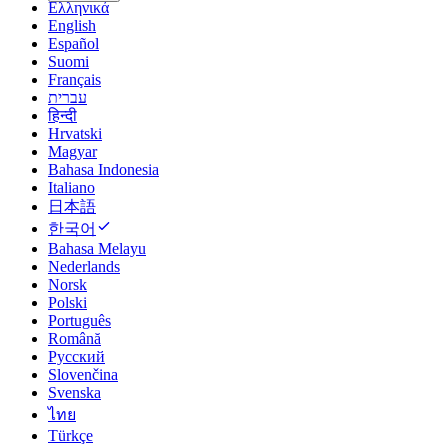
Ελληνικά
English
Español
Suomi
Français
עברית
हिन्दी
Hrvatski
Magyar
Bahasa Indonesia
Italiano
日本語
한국어
Bahasa Melayu
Nederlands
Norsk
Polski
Português
Română
Русский
Slovenčina
Svenska
ไทย
Türkçe