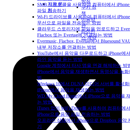
방침
지원 문
SMB 프로토콜을 사용하여 컴퓨터에서 iPhon
쿠키 정
의
파일 전송하기
책
Wi-Fi 드라이브를 사용하여 컴퓨터에서 iPhon
이용약
무선으로 파일을 전송하는 방법
관
클라우드 스토리지에 파일을 업로드하고 Evermu
라이선
Flacbox 또는 Evertag에 연결하는 방법
스 계약
Evermusic, Flacbox, Evertag에서 Bluesound 
내부 저장소를 연결하는 방법
YouTube에서 음악을 다운로드하고 iPhone에
라인 음악을 듣는 방법
Google 계정에서 타사 앱을 연결 해제하는 방
iPhone에서 음악을 재생하면서 동영상을 녹화
법
Windows 10에서 DLNA 미디어 서버를 활성
iPhone에서 음악을 재생하는 방법
WD My Cloud Home에서 iPhone으로 음악을
는 방법
iTunes 없이 WiFi-Drive를 사용하여 컴퓨터에
iPhone으로 음악 파일 전송하는 방법
오프라인 상태에서 iPhone으로 Dropbox 음악
기