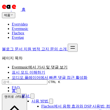
홈
제품
Evervideo
Evermusic
Flacbox
Evertag
블로그
문서
지원
법적 고지
문의
소개
페이지 목차
Evermusic에서 가사 및 댓글 보기
표시 모드 이해하기
오디오 플레이어에서 빠른 댓글 접근 활성화
CTRL K
결론
FAQ
홈
문서
맨위로 스크롤
사용 방법
Flacbox에서 음향 효과와 DSP 사용법: 