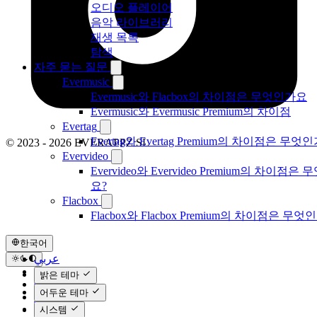
오디오 플레이어
음악 라이브러리
재생 목록
탐색
자주 묻는 질문
Evermusic
Evermusic와 Flacbox의 차이점은 무엇인가요
Evermusic와 Evermusic Premium의 차이점
Evertag
Evertag와 Evertag Premium의 차이점은 무엇
© 2023 - 2026 EVERAPPZ SL
Evervideo
Evervideo와 Evervideo Premium의 차이점은
요?
Flacbox
Flacbox와 Flacbox Premium의 차이점은 무엇
한국어
عربي
Català
밝은 테마
Čeština
어두운 테마
Dansk
Deutsch
시스템