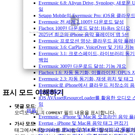
Evermusic 6.8: Aliyun Drive, Synology, 새로운
일
Setapp Mobile의 Evermusic Pro: iOS용 클라
Evermusic 전 세계 1,100만 다운로드 달성
Flacbox 100만 다운로드 달성: Hi-Res 오디오
2025년 최고의 iPhone 음악 플레이어 앱 5선
Evermusic 프로모션 영상: 클라우드 음악 플
Evermusic 3.6: CarPlay, VoiceOver 및 기타 기능
Evermusic 3.1: 크로스페이드, 라이브러리 동
백업
Evermusic 300만 다운로드 달성: 기능 개요
Flacbox 1.6: 자동 동기화, 이퀄라이저, OPUS
Evermusic 2.3: 자동 동기화, 재생 위치 및 태그
Evermusic로 iPhone에서 클라우드 저장소의 
표시 모드 이해하기
트리밍하기
iOS AVAssetResourceLoader를 활용한 오디
밍
댓글 모드
:
제품
오디오 파일의
필드 내용을 표시합니다.
COMMENT
Evermusic - iPhone 및 Mac용 오프라인 음악
Evertag - iPhone 및 Mac용 음악 태그 편집기
가사 모드
:
Evervideo - iPhone 및 Mac용 HD 비디오 플레
태그에서 내장 가사를 표시합니다. LRC 형식의 시간 동기