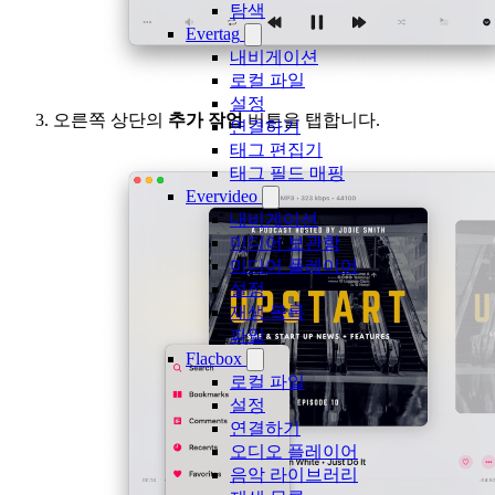
탐색
Evertag
내비게이션
로컬 파일
설정
오른쪽 상단의
추가 작업
버튼을 탭합니다.
연결하기
태그 편집기
태그 필드 매핑
Evervideo
내비게이션
미디어 보관함
미디어 플레이어
설정
재생 목록
파일
Flacbox
로컬 파일
설정
연결하기
오디오 플레이어
음악 라이브러리