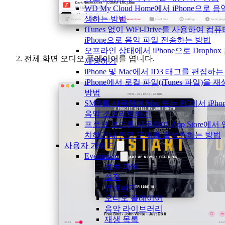
WD My Cloud Home에서 iPhone으로 
생하는 방법
iTunes 없이 WiFi-Drive를 사용하여 
iPhone으로 음악 파일 전송하는 방법
오프라인 상태에서 iPhone으로 Dropbox
전체 화면 오디오 플레이어를 엽니다.
재생하기
iPhone 및 Mac에서 ID3 태그를 편집하
iPhone에서 로컬 파일(iTunes 파일)을 
방법
SMB를 사용하여 Mac 또는 PC에서 iPho
음악 스트리밍하기
프로모 코드를 사용하여 App Store에서
치하거나 인앱 구매를 활성화하는 방법
사용자 가이드
Evermusic
로컬 파일
설정
연결하기
오디오 플레이어
음악 라이브러리
재생 목록