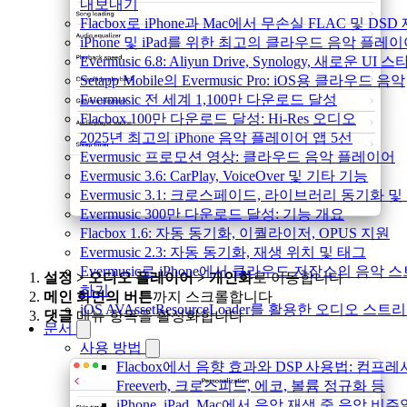
내보내기
Flacbox로 iPhone과 Mac에서 무손실 FLAC 및 DSD
iPhone 및 iPad를 위한 최고의 클라우드 음악 플레
Evermusic 6.8: Aliyun Drive, Synology, 새로운 UI 
Setapp Mobile의 Evermusic Pro: iOS용 클라우드 음악
Evermusic 전 세계 1,100만 다운로드 달성
Flacbox 100만 다운로드 달성: Hi-Res 오디오
2025년 최고의 iPhone 음악 플레이어 앱 5선
Evermusic 프로모션 영상: 클라우드 음악 플레이어
Evermusic 3.6: CarPlay, VoiceOver 및 기타 기능
Evermusic 3.1: 크로스페이드, 라이브러리 동기화 및
Evermusic 300만 다운로드 달성: 기능 개요
Flacbox 1.6: 자동 동기화, 이퀄라이저, OPUS 지원
Evermusic 2.3: 자동 동기화, 재생 위치 및 태그
Evermusic로 iPhone에서 클라우드 저장소의 음악 
설정 > 오디오 플레이어 > 개인화
로 이동합니다
하기
메인 화면의 버튼
까지 스크롤합니다
iOS AVAssetResourceLoader를 활용한 오디오 스트
댓글
메뉴 항목을 활성화합니다
문서
사용 방법
Flacbox에서 음향 효과와 DSP 사용법: 컴프레
Freeverb, 크로스피드, 에코, 볼륨 정규화 등
iPhone, iPad, Mac에서 음악 재생 중 음악 비