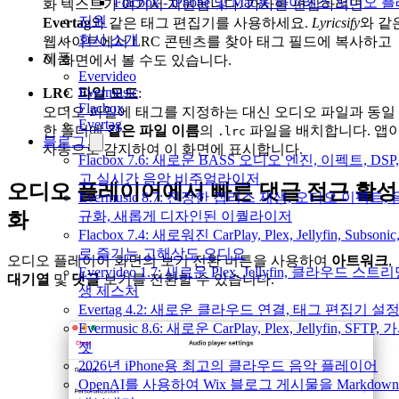
Flacbox - iPhone 및 Mac용 하이레스 오디오
화 텍스트가 여기서 지원됩니다. 가사를 편집하려면
지원
Evertag
와 같은 태그 편집기를 사용하세요.
Lyricsify
와 같
회사 소개
웹사이트에서 LRC 콘텐츠를 찾아 태그 필드에 복사하고
제품
이 화면에서 볼 수도 있습니다.
Evervideo
Evermusic
LRC 파일 모드
:
Flacbox
오디오 파일에 태그를 지정하는 대신 오디오 파일과 동일
Evertag
한 폴더에
같은 파일 이름
의
파일을 배치합니다. 앱
.lrc
블로그
자동으로 감지하여 이 화면에 표시합니다.
Flacbox 7.6: 새로운 BASS 오디오 엔진, 이펙트, DSP
고 실시간 음악 비주얼라이저
오디오 플레이어에서 빠른 댓글 접근 활성
Evermusic 8.7: 진정한 갭리스 재생, 오디오 이펙트,
화
규화, 새롭게 디자인된 이퀄라이저
Flacbox 7.4: 새로워진 CarPlay, Plex, Jellyfin, Subsonic
로 즐기는 고해상도 오디오
오디오 플레이어 화면의 보기 전환 버튼을 사용하여
아트워크
,
Evervideo 1.7: 새로운 Plex, Jellyfin, 클라우드 스트
대기열
및
댓글
보기를 전환할 수 있습니다.
생 제스처
Evertag 4.2: 새로운 클라우드 연결, 태그 편집기 설
Evermusic 8.6: 새로운 CarPlay, Plex, Jellyfin, SFTP,
젯
2026년 iPhone용 최고의 클라우드 음악 플레이어
OpenAI를 사용하여 Wix 블로그 게시물을 Markdow