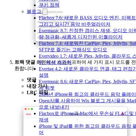
쿠키 정책
블로그
Flacbox 7.6: 새로운 BASS 오디오 엔진, 이펙트,
그리고 실시간 음악 비주얼라이저
Evermusic 8.7: 진정한 갭리스 재생, 오디오 이
량 정규화, 새롭게 디자인된 이퀄라이저
Flacbox 7.4: 새로워진 CarPlay, Plex, Jellyfin, Sub
SFTP로 즐기는 고해상도 오디오
Evervideo 1.7: 새로운 Plex, Jellyfin, 클라우
트랙 댓글
화면에서 스와이프하여 세 가지 표시 모드를 전
밍, 재생 제스처
환합니다:
Evertag 4.2: 새로운 클라우드 연결, 태그 편집
설명
댓글
Evermusic 8.6: 새로운 CarPlay, Plex, Jellyfin, S
내장 가사
사 위젯
LRC 파일
2026년 iPhone용 최고의 클라우드 음악 플레
OpenAI를 사용하여 Wix 블로그 게시물을 Mark
으로 내보내기
Flacbox로 iPhone과 Mac에서 무손실 FLAC 및
재생
iPhone 및 iPad를 위한 최고의 클라우드 음악
어