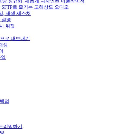
펙트, 음량 정규화, 새롭게 디자인된 이퀄라이저
Subsonic, SFTP로 즐기는 고해상도 오디오
스트리밍, 재생 제스처
정 설명
, 가사 위젯
wn으로 내보내기
 재생
이어
스타일
 백업
 스트리밍하기
리밍