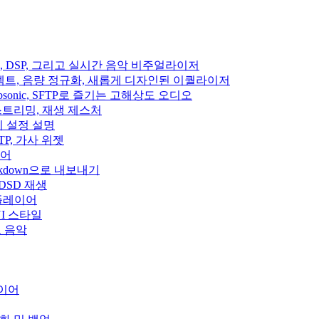
이펙트, DSP, 그리고 실시간 음악 비주얼라이저
디오 이펙트, 음량 정규화, 새롭게 디자인된 이퀄라이저
fin, Subsonic, SFTP로 즐기는 고해상도 오디오
클라우드 스트리밍, 재생 제스처
집기 설정 설명
, SFTP, 가사 위젯
이어
rkdown으로 내보내기
 DSD 재생
 플레이어
운 UI 스타일
우드 음악
레이어