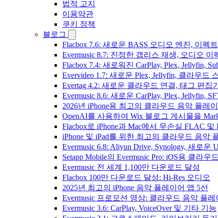
법적 고지
이용약관
쿠키 정책
블로그
Flacbox 7.6: 새로운 BASS 오디오 엔진, 
Evermusic 8.7: 진정한 갭리스 재생, 오
Flacbox 7.4: 새로워진 CarPlay, Plex, Jelly
Evervideo 1.7: 새로운 Plex, Jellyfin, 
Evertag 4.2: 새로운 클라우드 연결, 태그 편
Evermusic 8.6: 새로운 CarPlay, Plex, Jellyfin
2026년 iPhone용 최고의 클라우드 음악 플레
OpenAI를 사용하여 Wix 블로그 게시물을 Ma
Flacbox로 iPhone과 Mac에서 무손실 FLAC 및
iPhone 및 iPad를 위한 최고의 클라우드 음악
Evermusic 6.8: Aliyun Drive, Synology, 새로
Setapp Mobile의 Evermusic Pro: iOS용 클라
Evermusic 전 세계 1,100만 다운로드 달성
Flacbox 100만 다운로드 달성: Hi-Res 오디오
2025년 최고의 iPhone 음악 플레이어 앱 5선
Evermusic 프로모션 영상: 클라우드 음악 플
Evermusic 3.6: CarPlay, VoiceOver 및 기타 기능