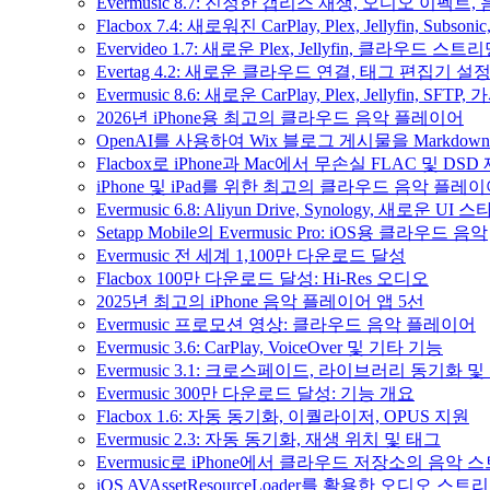
Evermusic 8.7: 진정한 갭리스 재생, 오디오 이
Flacbox 7.4: 새로워진 CarPlay, Plex, Jellyfin, 
Evervideo 1.7: 새로운 Plex, Jellyfin, 클라우드 
Evertag 4.2: 새로운 클라우드 연결, 태그 편집기 설
Evermusic 8.6: 새로운 CarPlay, Plex, Jellyfin, SFTP
2026년 iPhone용 최고의 클라우드 음악 플레이어
OpenAI를 사용하여 Wix 블로그 게시물을 Markdo
Flacbox로 iPhone과 Mac에서 무손실 FLAC 및 DSD
iPhone 및 iPad를 위한 최고의 클라우드 음악 플레
Evermusic 6.8: Aliyun Drive, Synology, 새로운 UI 
Setapp Mobile의 Evermusic Pro: iOS용 클라우드 음악
Evermusic 전 세계 1,100만 다운로드 달성
Flacbox 100만 다운로드 달성: Hi-Res 오디오
2025년 최고의 iPhone 음악 플레이어 앱 5선
Evermusic 프로모션 영상: 클라우드 음악 플레이어
Evermusic 3.6: CarPlay, VoiceOver 및 기타 기능
Evermusic 3.1: 크로스페이드, 라이브러리 동기화 및
Evermusic 300만 다운로드 달성: 기능 개요
Flacbox 1.6: 자동 동기화, 이퀄라이저, OPUS 지원
Evermusic 2.3: 자동 동기화, 재생 위치 및 태그
Evermusic로 iPhone에서 클라우드 저장소의 음악
iOS AVAssetResourceLoader를 활용한 오디오 스트