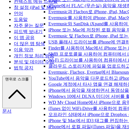
컨텍스트 메뉴 스타일
iPhone에서 FLAC (무손실) 음악을 재
창 설정 (iPad 및 Mac)
Evermusic과 Flacbox로 iPhone, 
언어
Evermusic를 사용하여 iPhone, iPad,
도움말
Evermusic와 SanDisk iXpand를 
자주 묻는 질문
iPhone 또는 Mac에 저장된 로컬 음악
피드백 보내기
Evermusic 및 Flacbox로 iPhone,
이 앱 공유
USB 플래시 드라이브를 iPhone에 연
더 많은 앱 탐색
Finder를 사용하여 Mac에서 iPhone 또
이용 약관
SMB 프로토콜을 사용하여 컴퓨터에서 i
개인 정보 처리 방침
Wi-Fi 드라이브를 사용하여 컴퓨터에서 
분석 및 데이터 수집
클라우드 스토리지에 파일을 업로드하고 Everm
법적 공지
Evermusic, Flacbox, Evertag에서 
YouTube에서 음악을 다운로드하고 iP
맨위로 스크롤
Google 계정에서 타사 앱을 연결 해제
iPhone에서 음악을 재생하면서 동영상
Windows 10에서 DLNA 미디어 서버
WD My Cloud Home에서 iPhone으
iTunes 없이 WiFi-Drive를 사용하여
문서
오프라인 상태에서 iPhone으로 Dropbo
iPhone 및 Mac에서 ID3 태그를 편집하
iPhone에서 로컬 파일(iTunes 파일)을