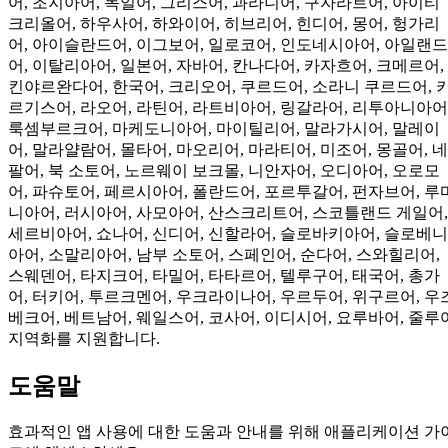
어, 조지아어, 독일어, 그리스어, 과라니어, 구자라트어, 아이티
크리올어, 하우사어, 하와이어, 히브리어, 힌디어, 몽어, 헝가리
어, 아이슬란드어, 이그보어, 일로코어, 인도네시아어, 아일랜드
어, 이탈리아어, 일본어, 자바어, 칸나다어, 카자흐어, 크메르어,
킨야르완다어, 한국어, 크리오어, 쿠르드어, 소라니 쿠르드어, 
르기스어, 라오어, 라틴어, 라트비아어, 링갈라어, 리투아니아어
룩셈부르크어, 마케도니아어, 마이틸리어, 말라가시어, 말레이
어, 말라얄람어, 몰타어, 마오리어, 마라티어, 미조어, 몽골어, 네
팔어, 북 소토어, 노르웨이 보크몰, 니안자어, 오디아어, 오로모
어, 파슈토어, 페르시아어, 폴란드어, 포르투갈어, 펀자브어, 루
니아어, 러시아어, 사모아어, 산스크리트어, 스코틀랜드 게일어,
세르비아어, 쇼나어, 신디어, 신할라어, 슬로바키아어, 슬로베니
아어, 소말리아어, 남부 소토어, 스페인어, 순다어, 스와힐리어,
스웨덴어, 타지크어, 타밀어, 타타르어, 텔루구어, 태국어, 총가
어, 터키어, 투르크멘어, 우크라이나어, 우르두어, 위구르어, 우
베크어, 베트남어, 웨일스어, 코사어, 이디시어, 요루바어, 줄루
지역화를 지원합니다.
도움말
효과적인 앱 사용에 대한 도움과 안내를 위해 애플리케이션 가