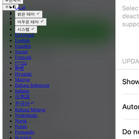
한국어
عربي
Català
밝은 테마
Čeština
어두운 테마
Dansk
Deutsch
시스템
Ελληνικά
English
Español
Suomi
Français
עברית
हिन्दी
Hrvatski
Magyar
Bahasa Indonesia
Italiano
日本語
한국어
Bahasa Melayu
Nederlands
Norsk
Polski
Português
Română