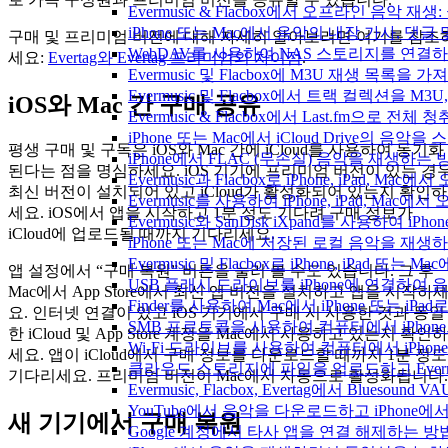
Evermusic & Flacbox에서 오프라인 음
iPhone 또는 Mac에서 음악의 내장 가사, 댓글
구매 및 프리미엄 버전에 대해 자세히 알아보려면 여기를 참조
WebDAV를 사용하여 NAS 스토리지를 연결하고 
세요:
Evertag와 Evertag 프리미엄의 차이점
.
Evermusic 및 Flacbox에 M3U 재생 목록을 
Evermusic 및 Flacbox에서 트랙 컬렉션을 M3
iOS와 Mac 간 구매 공유
Evermusic & Flacbox에서 Last.fm으로 전
iPhone 또는 Mac에서 iCloud Drive의 음
평생 구매 및 구독은 iOS와 Mac 간에 iCloud를 사용하여 동기화
iPhone에서 FLAC (무손실) 음악을 재생하는 
된다는 점을 명심하세요. iOS 기기에 프리미엄 버전이 있는 경
Evermusic과 Flacbox로 iPhone, iPad
최신 버전이 설치되어 있고 iCloud가 활성화되어 있는지 확인하
Evermusic를 사용하여 iPhone, iPad, Mac
세요. iOS에서 앱을 시작하고 1분 정도 기다려 구매 정보가
Evermusic와 SanDisk iXpand를 사용하
iCloud에 업로드될 때까지 기다리세요.
iPhone 또는 Mac에 저장된 로컬 음악을 재생
Evermusic 및 Flacbox로 iPhone, iPa
앱 설정에서 “구매 복원” 버튼을 눌러 볼 수도 있습니다. 그 후
USB 플래시 드라이브를 iPhone에 연결하여
Mac에서 App Store에서 최신 앱 버전을 설치하고 앱을 시작하
Finder를 사용하여 Mac에서 iPhone 또는 i
요. 인터넷 연결이 있고 iOS 기기에서 구매 시 사용한 것과 동일
SMB 프로토콜을 사용하여 컴퓨터에서 iPhon
한 iCloud 및 App Store 계정을 Mac에서 사용하고 있는지 확인하
Wi-Fi 드라이브를 사용하여 컴퓨터에서 iPh
세요. 앱이 iCloud에서 구매 정보를 다운로드할 때까지 1분 정도
클라우드 스토리지에 파일을 업로드하고 Evermusic
기다리세요. 프리미엄 버전이 Mac에서 자동으로 활성화됩니다.
Evermusic, Flacbox, Evertag에서 Blue
YouTube에서 음악을 다운로드하고 iPhone
새 기기에서 구매 복원
Google 계정에서 타사 앱을 연결 해제하는 방