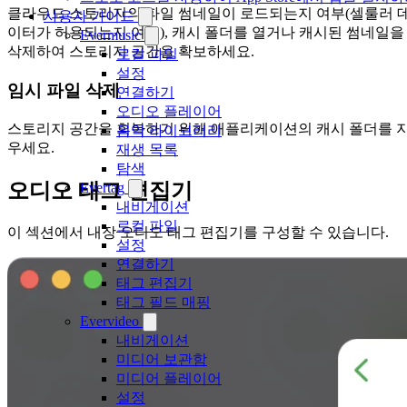
클라우드 스토리지의 파일 썸네일이 로드되는지 여부(셀룰러 
사용자 가이드
이터가 허용되는지 여부), 캐시 폴더를 열거나 캐시된 썸네일을
Evermusic
삭제하여 스토리지 공간을 확보하세요.
로컬 파일
설정
임시 파일 삭제
연결하기
오디오 플레이어
스토리지 공간을 회복하기 위해 애플리케이션의 캐시 폴더를 
음악 라이브러리
우세요.
재생 목록
탐색
오디오 태그 편집기
Evertag
내비게이션
로컬 파일
이 섹션에서 내장 오디오 태그 편집기를 구성할 수 있습니다.
설정
연결하기
태그 편집기
태그 필드 매핑
Evervideo
내비게이션
미디어 보관함
미디어 플레이어
설정