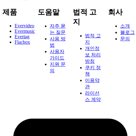
제품
도움말
법적 고
회사
지
Evervideo
자주 묻
소개
Evermusic
는 질문
블로그
법적 고
Evertag
사용 방
문의
Flacbox
지
법
개인정
사용자
보 처리
가이드
방침
지원 문
쿠키 정
의
책
이용약
관
라이선
스 계약