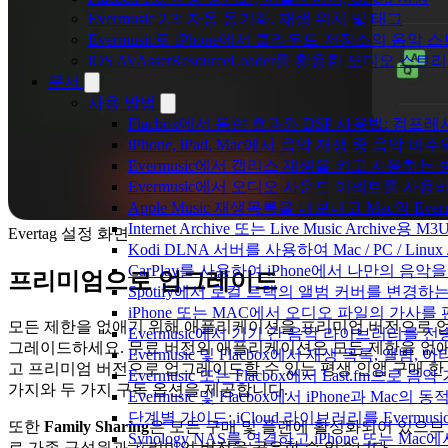
Evermusic 2.3: 자동 동기화, 재생 위치 및 태그
Evermusic로 iPhone에서 클라우드 저장소의 음악
iOS AVAssetResourceLoader를 활용한 오디오 스트
문서
사용 방법
Flacbox에서 음향 효과와 DSP 사용법: 컴프레서
iPhone, iPad, Mac에서 음악 재생 중 음악 
Evermusic에서 갭리스 재생을 켜고 사용하는
Evermusic에서 오디오 사운드 이펙트를 사용
Apple Music 재생목록을 내보내고 Mac의 Ev
Internet Archive 또는 Live Music Archi
Evertag 설정 화면
Kodi DLNA 서버를 사용하여 Mac / PC / Li
CarPlay를 사용하여 iPhone에서 나만의 음
프리미엄으로 업그레이드
Spotify에서 로컬 트랙의 앨범 커버를 변경하
iPhone 또는 MAC에서 오디오 파일의 가사를
모든 제한을 없애기 위해 애플리케이션을 프리미엄 버전으로 
Evermusic에서 기기 간 음악 라이브러리를 
그레이드하세요. 무료 버전의 애플리케이션은 모든 제한을 없
Evermusic 및 Flacbox에서 재생 목록, 
고 프리미엄 버전으로 업그레이드할 수 있는 평생 인앱 구매 한
Evermusic 또는 Flacbox에서 Last.fm으
가지와 두 가지 구독 옵션을 제공합니다.
Evermusic 및 Flacbox에서 iPhone과 Mac
단계별 가이드: iCloud 라이브러리를 Evermusi
또한
Family Sharing
은 모든 구매 및 플랜에 활성화되어 있으므
Synology NAS를 연결하고 iPhone 또는 Ma
로 가족 구성원과 프리미엄 버전을 공유할 수 있습니다.