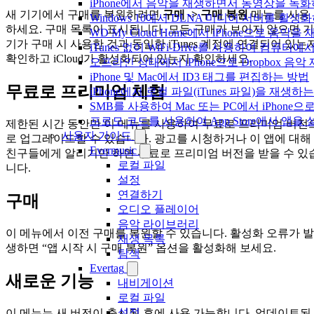
iPhone에서 음악을 재생하면서 동영상을 녹
새 기기에서 구매를 복원하려면
구매 -> 구매 복원
메뉴를 사용
Windows 10에서 DLNA 미디어 서버를 활성
하세요. 구매 목록이 표시됩니다. 모든 구매가 보이지 않으면 기
WD My Cloud Home에서 iPhone으로 음악
기가 구매 시 사용한 것과 동일한 iTunes 계정에 연결되어 있는
iTunes 없이 WiFi-Drive를 사용하여 컴퓨터
확인하고 iCloud가 활성화되어 있는지 확인하세요.
오프라인 상태에서 iPhone으로 Dropbox 음
iPhone 및 Mac에서 ID3 태그를 편집하는 방법
무료로 프리미엄 체험
iPhone에서 로컬 파일(iTunes 파일)을 재생하
SMB를 사용하여 Mac 또는 PC에서 iPhon
프로모 코드를 사용하여 App Store에서 앱
제한된 시간 동안만 이 메뉴를 사용하여 무료로 프리미엄 버전
사용자 가이드
로 업그레이드할 수 있습니다. 광고를 시청하거나 이 앱에 대해
Evermusic
친구들에게 알리기만 하면 무료로 프리미엄 버전을 받을 수 있
로컬 파일
니다.
설정
연결하기
구매
오디오 플레이어
음악 라이브러리
이 메뉴에서 이전 구매를 복원할 수 있습니다. 활성화 오류가 발
재생 목록
생하면 “앱 시작 시 구매 복원” 옵션을 활성화해 보세요.
탐색
Evertag
새로운 기능
내비게이션
로컬 파일
설정
이 메뉴는 새 버전이 출시된 후에 사용 가능합니다. 업데이트된