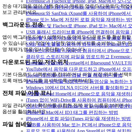
Evermusic과 Flacbox로 iPhone, iPad, Mac
전송 대기열을 열어 진행 중이고 완료된 업로드/다운로드 작업
Evermusic를 사용하여 iPhone, iPad, Mac에서 오
보고 관리하세요.
Evermusic와 SanDisk iXpand를 사용하여 iP
iPhone 또는 Mac에 저장된 로컬 음악을 재생하는 
백그라운드 전송
Evermusic 및 Flacbox로 iPhone, iPad 또는 
USB 플래시 드라이브를 iPhone에 연결하여 음악
앱이 백그라운드에서 실행되는 동안에도 다운로드를 활성화할
Finder를 사용하여 Mac에서 iPhone 또는 iPad로
수 있습니다. 이 작업이 상당한 양의 에너지를 소비하는 경우 운
SMB 프로토콜을 사용하여 컴퓨터에서 iPhone으로
영 체제가 앱을 일시 중단할 수 있습니다.
Wi-Fi 드라이브를 사용하여 컴퓨터에서 iPhone으
클라우드 스토리지에 파일을 업로드하고 Evermusic, Fl
다운로드된 파일 저장 위치
Evermusic, Flacbox, Evertag에서 Bluesound
YouTube에서 음악을 다운로드하고 iPhone에서 
기본 다운로드 디렉토리를 정의하거나 파일 저장 위치를 선택
Google 계정에서 타사 앱을 연결 해제하는 방법
도록 매번 메시지를 표시하도록 선택하세요.
iPhone에서 음악을 재생하면서 동영상을 녹화하는 
Windows 10에서 DLNA 미디어 서버를 활성화하고 
전체 파일 이름 표시
WD My Cloud Home에서 iPhone으로 음악을 재생
iTunes 없이 WiFi-Drive를 사용하여 컴퓨터에서 i
파일 관리자에서 확장자를 포함한 전체 파일 이름을 보려면 이
오프라인 상태에서 iPhone으로 Dropbox 음악 재생
옵션을 활성화하세요.
iPhone 및 Mac에서 ID3 태그를 편집하는 방법
iPhone에서 로컬 파일(iTunes 파일)을 재생하는 방법
파일 썸네일
SMB를 사용하여 Mac 또는 PC에서 iPhone으로 
프로모 코드를 사용하여 App Store에서 앱을 설