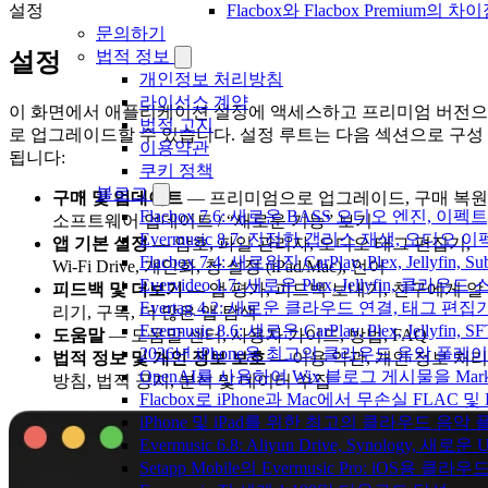
설정
Flacbox와 Flacbox Premium
문의하기
법적 정보
설정
개인정보 처리방침
라이선스 계약
이 화면에서 애플리케이션 설정에 액세스하고 프리미엄 버전으
법적 고지
로 업그레이드할 수 있습니다. 설정 루트는 다음 섹션으로 구성
이용약관
됩니다:
쿠키 정책
블로그
구매 및 업데이트
— 프리미엄으로 업그레이드, 구매 복원
Flacbox 7.6: 새로운 BASS 오디오 엔진, 
소프트웨어 업데이트 / “새로운 기능” 보기
Evermusic 8.7: 진정한 갭리스 재생, 오
앱 기본 설정
— 암호, 파일 관리자, 오디오 태그 편집기,
Flacbox 7.4: 새로워진 CarPlay, Plex, Jelly
Wi-Fi Drive, 개인화, 창 설정 (iPad/Mac), 언어
Evervideo 1.7: 새로운 Plex, Jellyfin, 
피드백 및 더보기
— 앱 평가, 피드백 보내기, 친구에게 알
Evertag 4.2: 새로운 클라우드 연결, 태그 편
리기, 구독, 더 많은 앱 탐색
Evermusic 8.6: 새로운 CarPlay, Plex, Jellyfin
도움말
— 도움말 센터, 사용자 가이드, 방법, FAQ
2026년 iPhone용 최고의 클라우드 음악 플레
법적 정보 및 개인 정보 보호
— 이용 약관, 개인 정보 처리
OpenAI를 사용하여 Wix 블로그 게시물을 Ma
방침, 법적 공지, 분석 및 데이터 수집
Flacbox로 iPhone과 Mac에서 무손실 FLAC 및
iPhone 및 iPad를 위한 최고의 클라우드 음악
Evermusic 6.8: Aliyun Drive, Synology, 새로
Setapp Mobile의 Evermusic Pro: iOS용 클라