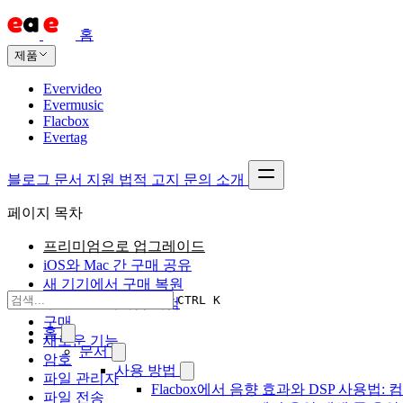
홈
제품
Evervideo
Evermusic
Flacbox
Evertag
블로그
문서
지원
법적 고지
문의
소개
페이지 목차
프리미엄으로 업그레이드
iOS와 Mac 간 구매 공유
새 기기에서 구매 복원
CTRL K
무료로 프리미엄 체험
구매
홈
새로운 기능
문서
암호
사용 방법
파일 관리자
Flacbox에서 음향 효과와 DSP 사용법: 컴
파일 전송