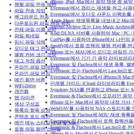
iPhone, iPad, Mac에서 음악 재생 중
병렬 파일 전송 제한
Evermusic에서 갭리스 재생을 켜고 사
파일 전송 작업
Evermusic에서 오디오 사운드 이펙트
백그라운드 전송
Apple Music 재생목록을 내보내고 Mac
다운로드된 파일 저장 위치
Internet Archive 또는 Live Music A
전체 파일 이름 표시
Kodi DLNA 서버를 사용하여 Mac / PC 
파일 썸네일
CarPlay를 사용하여 iPhone에서 나만
임시 파일 삭제
Spotify에서 로컬 트랙의 앨범 커버를 
오디오 태그 편집기
iPhone 또는 MAC에서 오디오 파일의
앨범 커버 크기 조정
Evermusic에서 기기 간 음악 라이브
태그 저장 옵션
Evermusic 및 Flacbox에서 재생 목
온라인 파일 업데이트
Evermusic 또는 Flacbox에서 Last
온라인 파일 편집
Evermusic 및 Flacbox에서 iPhone
메인 화면 버튼
단계별 가이드: iCloud 라이브러리를 Ever
WiFi-Drive
Synology NAS를 연결하고 iPhone 또
개인화
Evermusic & Flacbox에서 오프라
앱 아이콘
iPhone 또는 Mac에서 음악의 내장 가사
색상 구성표
WebDAV를 사용하여 NAS 스토리지를 연
목록의 항목 모양
Evermusic 및 Flacbox에 M3U 재생 
콘텐츠 로드 제한
Evermusic 및 Flacbox에서 트랙 컬렉션
메인 메뉴 스타일 (iPad 및 Mac)
Evermusic & Flacbox에서 Last.fm
로컬 파일 화면 스타일
iPhone 또는 Mac에서 iCloud Driv