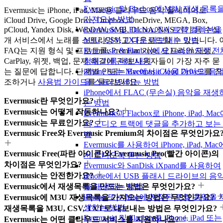
Evermusic 및 Flacbox에 M3U 재생 목록
Evermusic는 iPhone, iPad, Mac용 클라우드 음악 플레이어로
가져오는 방법
iCloud Drive, Google Drive, Dropbox, OneDrive, MEGA, Box,
pCloud, Yandex Disk, WebDAV, SMB, DLNA, NAS 기기 등 수십
Evermusic 및 Flacbox에서 트랙 컬렉션을
개 서비스에서 노래를 스트리밍하고 다운로드할 수 있습니다. 
M3U, CSV, TXT로 내보내는 방법
FAQ는 지원 형식 및 프로토콜, Premium 기능, 오프라인 재생,
Evermusic & Flacbox에서 Last.fm으로 
CarPlay, 위젯, 백업, 문제 해결에 관해 사용자들이 가장 자주 묻
청취 기록 내보내기
는 질문에 답합니다. 단계별 안내는
Evermusic 사용 가이드
를 참
iPhone 또는 Mac에서 iCloud Drive의 음
조하거나
사용법 가이드
를 둘러보세요.
을 스트리밍하는 방법
iPhone에서 FLAC (무손실) 음악을 재생
Evermusic란 무엇인가요?
는 방법
Evermusic는 어떻게 작동하나요?
Evermusic과 Flacbox로 iPhone, iPad, Ma
Evermusic는 무료인가요?
서 오디오 트랙에 댓글을 추가하고 보는
Evermusic Free와 Evermusic Premium의 차이점은 무엇인가요
법
Evermusic를 사용하여 iPhone, iPad, Mac
Evermusic Free(파란 아이콘)와 Evermusic Pro(빨간 아이콘)의
서 오디오북 듣는 방법
차이점은 무엇인가요?
Evermusic와 SanDisk iXpand를 사용하여
Evermusic는 안전한가요?
iPhone에서 USB 플래시 드라이브의 음
Evermusic에서 재생목록을 만드는 방법은 무엇인가요?
을 재생하는 방법
iPhone 또는 Mac에 저장된 로컬 음악을 
Evermusic에 M3U 재생목록을 가져오는 방법은 무엇인가요?
생하는 방법
재생목록을 M3U, CSV, TXT로 내보내는 방법은 무엇인가요?
Evermusic 및 Flacbox로 iPhone, iPad 또는
Evermusic는 어떤 클라우드 서비스를 지원하나요?