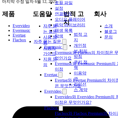
마지막 수정 일자
6월 12, 2025
로컬 파일
설정
제품
도움말
법적 고
회사
연결하기
오디오 플레이어
지
음악 라이브러리
Evervideo
자주 묻
소개
Evermusic
재생 목록
는 질문
블로그
법적 고
Evertag
탐색
사용 방
문의
Flacbox
지
자주 묻는 질문
법
개인정
Evermusic
사용자
보 처리
Evermusic와 Flacbox의 차이점은 
가이드
방침
엇인가요
지원 문
쿠키 정
Evermusic와 Evermusic Premium의
의
책
이점
이용약
Evertag
관
Evertag와 Evertag Premium의 차이
라이선
은 무엇인가요
스 계약
Evervideo
Evervideo와 Evervideo Premium의 
이점은 무엇인가요?
Flacbox
Flacbox와 Flacbox Premium의 차