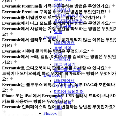
가요?
설정
Evermusic Premium을 가족과 공유하는 방법은 무엇인가요?
연결하기
Evermusic Premium 구독을 취소하는 방법은 무엇인가요?
오디오 플레이어
Evermusic를 비밀번호로 보호하는 방법은 무엇인가요?
음악 라이브러리
Evermusic에서 다크 모드를 활성화하는 방법은 무엇인가요?
재생 목록
Evermusic에서 사용하는 저장 공간을 확보하는 방법은 무엇인
탐색
요?
Evertag
Evermusic에서 클라우드 음악이 동기화되지 않는 이유는 무엇
내비게이션
가요?
로컬 파일
Evermusic 지원에 문의하는 방법은 무엇인가요?
설정
Evermusic에서 노래, 앨범, 아티스트를 검색하는 방법은 무엇인
연결하기
가요?
태그 편집기
Evermusic로 오디오북이나 팟캐스트를 재생할 수 있나요?
태그 필드 매핑
트랙이나 오디오북의 특정 위치를 북마크하는 방법은 무엇인가
Evervideo
요?
내비게이션
Evermusic는 블루투스 헤드폰, AirPods, 외부 DAC와 호환되나
미디어 보관함
요?
미디어 플레이어
iPhone 또는 iPad에서 Evermusic로 USB 플래시 드라이브나 SD
설정
카드를 사용하는 방법은 무엇인가요?
재생 목록
Evermusic 인터페이스의 언어를 변경하는 방법은 무엇인가요?
파일
Flacbox