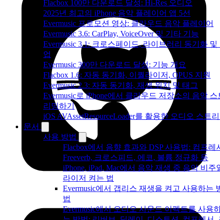
Flacbox 100만 다운로드 달성: Hi-Res 오디오
2025년 최고의 iPhone 음악 플레이어 앱 5선
Evermusic 프로모션 영상: 클라우드 음악 플레이어
Evermusic 3.6: CarPlay, VoiceOver 및 기타 기능
Evermusic 3.1: 크로스페이드, 라이브러리 동기화 및
업
Evermusic 300만 다운로드 달성: 기능 개요
Flacbox 1.6: 자동 동기화, 이퀄라이저, OPUS 지원
Evermusic 2.3: 자동 동기화, 재생 위치 및 태그
Evermusic로 iPhone에서 클라우드 저장소의 음악 
리밍하기
iOS AVAssetResourceLoader를 활용한 오디오 스트
문서
사용 방법
Flacbox에서 음향 효과와 DSP 사용법: 컴프레
Freeverb, 크로스피드, 에코, 볼륨 정규화 등
iPhone, iPad, Mac에서 음악 재생 중 음악 비주
라이저 켜는 법
Evermusic에서 갭리스 재생을 켜고 사용하는 
법
Evermusic에서 오디오 사운드 이펙트를 사용
는 방법: 리버브, 딜레이, 디스토션, 컴프레서,