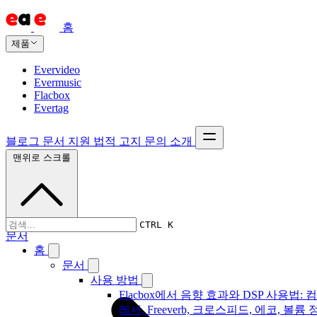
홈
제품
Evervideo
Evermusic
Flacbox
Evertag
블로그
문서
지원
법적 고지
문의
소개
맨위로 스크롤
CTRL K
문서
홈
문서
사용 방법
Flacbox에서 음향 효과와 DSP 사용법: 
레서, Freeverb, 크로스피드, 에코, 볼륨 