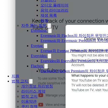
연결하기
오디오 플레이어
음악 라이브러리
재생 목록
탐색
자주 묻는 질문
Evermusic
Evermusic와 Flacbox의 차이점은 무엇
Evermusic와 Evermusic Premium의 차이
Evertag
Evertag와 Evertag Premium의 차이점
Evervideo
Evervideo와 Evervideo Premium의
Flacbox
Flacbox와 Flacbox Premium의 차이
지원
법적 고지
개인정보 처리방침
라이선스 계약
법적 고지
이용약관
쿠키 정책