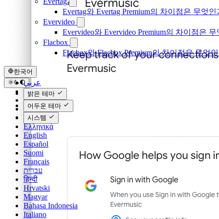
Evertag
Evertag와 Evertag Premium의 차이점은 무엇
Evervideo
Evervideo와 Evervideo Premium의 차이점
Flacbox
Flacbox와 Flacbox Premium의 차이점은 무엇
한국어
عربي
Català
밝은 테마
Čeština
어두운 테마
Dansk
Deutsch
시스템
Ελληνικά
English
Español
Suomi
Français
עברית
हिन्दी
Hrvatski
Magyar
Bahasa Indonesia
Italiano