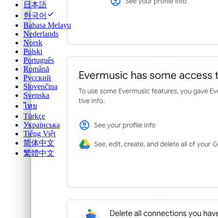
日本語
한국어
Bahasa Melayu
Nederlands
Norsk
Polski
Português
Română
Русский
Slovenčina
Svenska
ไทย
Türkçe
Українська
Tiếng Việt
简体中文
繁體中文