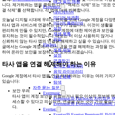
태그 필드 매핑
니다. 제거하려는 앱을 클릭한 다음 “액세스 삭제” 또는 “모든 
Evervideo
결 삭제"를 선택합니다. 각 앱에 대해 반복합니다.
내비게이션
미디어 보관함
오늘날 디지털 시대에 우리는 편의를 위해 Google 계정을 다양
미디어 플레이어
타사 앱과 서비스에 연결하는 경우가 많습니다. 이것이 생활을
설정
편리하게 만들 수 있지만, Google 계정에 대한 제어권과 보안을
재생 목록
유지하는 것이 필수적입니다. 때로는 더 이상 사용하지 않거나
파일
신뢰하지 않는 타사 앱의 연결을 해제하고 싶을 수 있습니다. 이
Flacbox
글에서는 Google 계정에서 타사 앱을 연결 해제하는 과정을 안
로컬 파일
하여 온라인 보안을 보장하도록 도와드리겠습니다.
설정
연결하기
타사 앱을 연결 해제해야 하는 이유
오디오 플레이어
음악 라이브러리
Google 계정에서 타사 앱을 연결 해제하려는 이유는 여러 가지
재생 목록
있습니다:
탐색
자주 묻는 질문
보안 우려
Evermusic
타사 앱이 계정 보안을 위협하거나 필요 이상의 정보에 액
Evermusic와 Flacbox의 차이점
세스할 수 있다고 의심되면, 연결을 끊는 것이 가장 좋습
Evermusic와 Evermusic Premiu
다.
Evertag
Evertag와 Evertag Premium