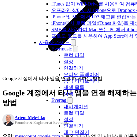
iTunes 없이 WiFi-Drive를 사용하여
오프라인 상태에서 iPhone으로 Dropbo
iPhone 및 Mac에서 ID3 태그를 편집하
iPhone에서 로컬 파일(iTunes 파일)을
SMB를 사용하여 Mac 또는 PC에서 iP
프로모 코드를 사용하여 App Store
사용자 가이드
Evermusic
로컬 파일
설정
연결하기
오디오 플레이어
Google 계정에서 타사 앱을 연결 해제하는 방법
음악 라이브러리
재생 목록
Google 계정에서 타사 앱을 연결 해제하는
탐색
Evertag
방법
내비게이션
로컬 파일
Artem Meleshko
설정
Founder & Engineer at Everappz
연결하기
태그 편집기
요약:
myaccount.google.com
> 보안 > 타사 앱 및 서비스로 이동