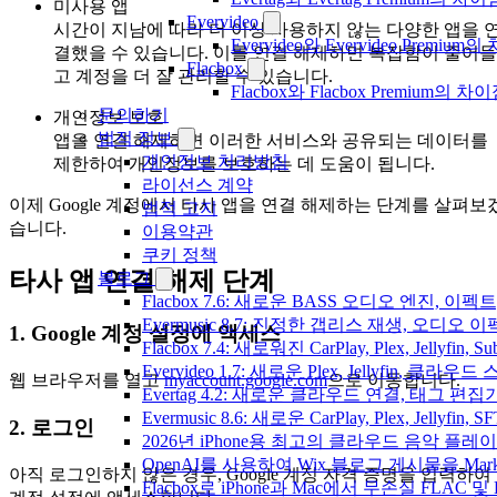
미사용 앱
Evervideo
시간이 지남에 따라 더 이상 사용하지 않는 다양한 앱을 
Evervideo와 Evervideo Prem
결했을 수 있습니다. 이를 연결 해제하면 복잡함이 줄어들
Flacbox
고 계정을 더 잘 관리할 수 있습니다.
Flacbox와 Flacbox Premium
문의하기
개인정보 보호
법적 정보
앱을 연결 해제하면 이러한 서비스와 공유되는 데이터를
개인정보 처리방침
제한하여 개인정보를 보호하는 데 도움이 됩니다.
라이선스 계약
이제 Google 계정에서 타사 앱을 연결 해제하는 단계를 살펴보
법적 고지
습니다.
이용약관
쿠키 정책
타사 앱 연결 해제 단계
블로그
Flacbox 7.6: 새로운 BASS 오디오 엔진, 
Evermusic 8.7: 진정한 갭리스 재생, 오
1. Google 계정 설정에 액세스
Flacbox 7.4: 새로워진 CarPlay, Plex, Jelly
Evervideo 1.7: 새로운 Plex, Jellyfin, 
웹 브라우저를 열고
myaccount.google.com
으로 이동합니다.
Evertag 4.2: 새로운 클라우드 연결, 태그 편
Evermusic 8.6: 새로운 CarPlay, Plex, Jellyfin
2. 로그인
2026년 iPhone용 최고의 클라우드 음악 플레
OpenAI를 사용하여 Wix 블로그 게시물을 Ma
아직 로그인하지 않은 경우, Google 계정 자격 증명을 입력하여
Flacbox로 iPhone과 Mac에서 무손실 FLAC 및