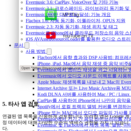
Evermusic 3.6: CarPlay, VoiceOver 및 기타 기능
Evermusic 3.1: 크로스페이드, 라이브러리 동기화 및
Evermusic 300만 다운로드 달성: 기능 개요
Flacbox 1.6: 자동 동기화, 이퀄라이저, OPUS 지원
Evermusic 2.3: 자동 동기화, 재생 위치 및 태그
Evermusic로 iPhone에서 클라우드 저장소의 음악
iOS AVAssetResourceLoader를 활용한 오디오 스트
문서
사용 방법
Flacbox에서 음향 효과와 DSP 사용법: 컴프레서
iPhone, iPad, Mac에서 음악 재생 중 음악 
Evermusic에서 갭리스 재생을 켜고 사용하는
Evermusic에서 오디오 사운드 이펙트를 사용
Apple Music 재생목록을 내보내고 Mac의 Ev
Internet Archive 또는 Live Music Archi
Kodi DLNA 서버를 사용하여 Mac / PC / Li
CarPlay를 사용하여 iPhone에서 나만의 음
5. 타사 앱 검토
Spotify에서 로컬 트랙의 앨범 커버를 변경하
iPhone 또는 MAC에서 오디오 파일의 가사를
연결된 앱 목록을 신중하게 검토합니다. 이러한 앱은 Google 계
Evermusic에서 기기 간 음악 라이브러리를 
정 데이터에 대해 다양한 수준의 액세스 권한을 가지고 있습니
Evermusic 및 Flacbox에서 재생 목록, 
다.