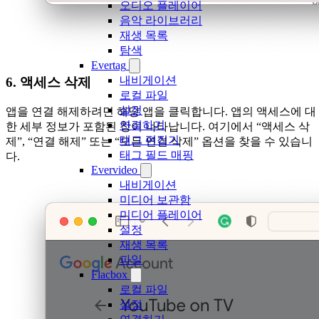
오디오 플레이어
음악 라이브러리
재생 목록
탐색
Evertag
내비게이션
6. 액세스 삭제
로컬 파일
설정
앱을 연결 해제하려면 해당 앱을 클릭합니다. 앱의 액세스에 대
연결하기
한 세부 정보가 포함된 창이 나타납니다. 여기에서 “액세스 삭
태그 편집기
제”, “연결 해제” 또는 “모든 연결 삭제” 옵션을 찾을 수 있습니
태그 필드 매핑
다.
Evervideo
내비게이션
미디어 보관함
미디어 플레이어
설정
재생 목록
파일
Flacbox
로컬 파일
설정