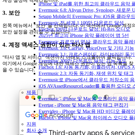
계정 설정에 액세스합니다.
iPhone 및 iPad를 위한 최고의 클라우드 음악
Evermusic 6.8: Aliyun Drive, Synology, 새로
3. 보안
Setapp Mobile의 Evermusic Pro: iOS용 클라
Evermusic 전 세계 1,100만 다운로드 달성
왼쪽 메뉴에서 “보안"을 선택합니다. 이 섹션에서 Google 계정
Flacbox 100만 다운로드 달성: Hi-Res 오디오
보안 설정을 관리할 수 있습니다.
2025년 최고의 iPhone 음악 플레이어 앱 5선
Evermusic 프로모션 영상: 클라우드 음악 플
4. 계정 액세스 권한이 있는 타사 앱
Evermusic 3.6: CarPlay, VoiceOver 및 기타 기능
Evermusic 3.1: 크로스페이드, 라이브러리 동
“타사 앱 및 서비스” 섹션까지 아래로 스크롤하여 클릭합니다.
Evermusic 300만 다운로드 달성: 기능 개요
여기에서 Google 계정에 대한 액세스 권한이 있는 앱 목록을 찾
Flacbox 1.6: 자동 동기화, 이퀄라이저, OPUS
을 수 있습니다.
Evermusic 2.3: 자동 동기화, 재생 위치 및 태그
Evermusic로 iPhone에서 클라우드 저장소
iOS AVAssetResourceLoader를 활용한 오디
제품
Evermusic - iPhone 및 Mac용 오프라인 음악
Evertag - iPhone 및 Mac용 음악 태그 편집기
Evervideo - iPhone 및 Mac용 HD 비디오 플레
Flacbox - iPhone 및 Mac용 하이레스 오디오
지원
회사 소개