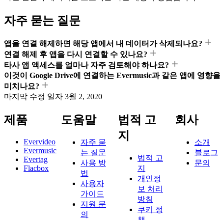
자주 묻는 질문
앱을 연결 해제하면 해당 앱에서 내 데이터가 삭제되나요?
연결 해제 후 앱을 다시 연결할 수 있나요?
타사 앱 액세스를 얼마나 자주 검토해야 하나요?
이것이 Google Drive에 연결하는 Evermusic과 같은 앱에 영향
미치나요?
마지막 수정 일자
3월 2, 2020
제품
도움말
법적 고
회사
지
Evervideo
자주 묻
소개
Evermusic
는 질문
블로그
법적 고
Evertag
사용 방
문의
Flacbox
지
법
개인정
사용자
보 처리
가이드
방침
지원 문
쿠키 정
의
책