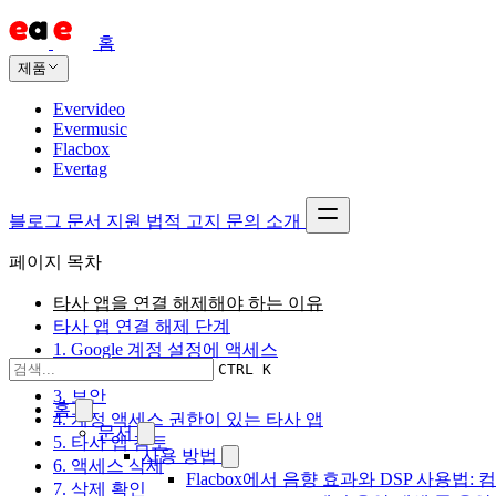
홈
제품
Evervideo
Evermusic
Flacbox
Evertag
블로그
문서
지원
법적 고지
문의
소개
페이지 목차
타사 앱을 연결 해제해야 하는 이유
타사 앱 연결 해제 단계
1. Google 계정 설정에 액세스
CTRL K
2. 로그인
3. 보안
홈
4. 계정 액세스 권한이 있는 타사 앱
문서
5. 타사 앱 검토
사용 방법
6. 액세스 삭제
Flacbox에서 음향 효과와 DSP 사용법: 컴
7. 삭제 확인