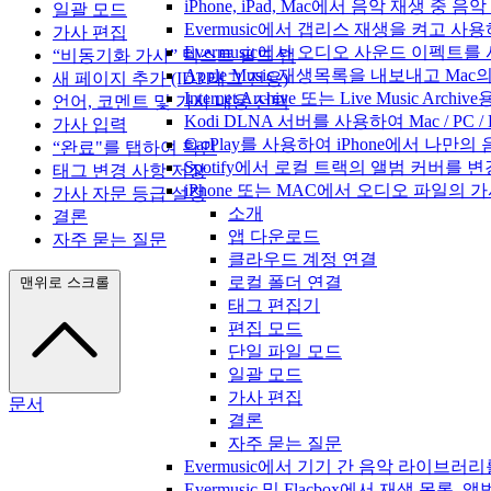
iPhone, iPad, Mac에서 음악 재생 중
일괄 모드
Evermusic에서 갭리스 재생을 켜고 사
가사 편집
Evermusic에서 오디오 사운드 이펙트
“비동기화 가사” 텍스트 필드 탭
Apple Music 재생목록을 내보내고 Mac
새 페이지 추가 (ID3 태그 전용)
Internet Archive 또는 Live Music A
언어, 코멘트 및 가사 내용 선택
Kodi DLNA 서버를 사용하여 Mac / PC 
가사 입력
CarPlay를 사용하여 iPhone에서 나만
“완료"를 탭하여 확인
Spotify에서 로컬 트랙의 앨범 커버를 
태그 변경 사항 저장
iPhone 또는 MAC에서 오디오 파일의
가사 자문 등급 설정
소개
결론
앱 다운로드
자주 묻는 질문
클라우드 계정 연결
로컬 폴더 연결
맨위로 스크롤
태그 편집기
편집 모드
단일 파일 모드
일괄 모드
가사 편집
문서
결론
자주 묻는 질문
Evermusic에서 기기 간 음악 라이브
Evermusic 및 Flacbox에서 재생 목