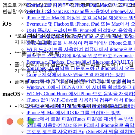
Evermusic를 사용하여 iPhone, iPad, Mac에서 오
앱으로 가져오지 않고 기기에 직접 저장된 파일의 오디오 태그
Evermusic와 SanDisk iXpand를 사용하여 iP
편집할 수 있습니다.
iPhone 또는 Mac에 저장된 로컬 음악을 재생하는 
iOS
Evermusic 및 Flacbox로 iPhone, iPad 또는 
USB 플래시 드라이브를 iPhone에 연결하여 음악
“로컬 파일” 섹션으로 이동
한 후 **“이 기기의 파일”**까
Finder를 사용하여 Mac에서 iPhone 또는 iPad로
지 아래로 스크롤
SMB 프로토콜을 사용하여 컴퓨터에서 iPhone으로
Wi-Fi 드라이브를 사용하여 컴퓨터에서 iPhone으
**“폴더 연결”**을 탭
클라우드 스토리지에 파일을 업로드하고 Evermusic, Fl
Evermusic, Flacbox, Evertag에서 Bluesound
폴더 선택기에서 접근하려는 디렉토리를 선택하고 **“열
YouTube에서 음악을 다운로드하고 iPhone에서 
기”**를 탭하여 확인
Google 계정에서 타사 앱을 연결 해제하는 방법
iPhone에서 음악을 재생하면서 동영상을 녹화하는 
폴더를 추가한 후, 해당 폴더를 탭하여 내부 파일을 봅니다
Windows 10에서 DLNA 미디어 서버를 활성화하고 
macOS
WD My Cloud Home에서 iPhone으로 음악을 재생
iTunes 없이 WiFi-Drive를 사용하여 컴퓨터에서 i
사이드바 메뉴에서
이 기기의 파일
까지 아래로 스크롤
오프라인 상태에서 iPhone으로 Dropbox 음악 재생
iPhone 및 Mac에서 ID3 태그를 편집하는 방법
iPhone에서 로컬 파일(iTunes 파일)을 재생하는 방법
SMB를 사용하여 Mac 또는 PC에서 iPhone으로 
프로모 코드를 사용하여 App Store에서 앱을 설