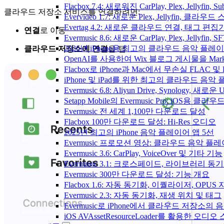
Flacbox 7.4: 새로워진 CarPlay, Plex, Jelly
클라우드 저장소 서비스를 연결하려면:
Evervideo 1.7: 새로운 Plex, Jellyfin, 
Evertag 4.2: 새로운 클라우드 연결, 태그 편
연결
로 이동
Evermusic 8.6: 새로운 CarPlay, Plex, Jellyfin
2026년 iPhone용 최고의 클라우드 음악 플레
클라우드 저장소에 연결
을 탭
OpenAI를 사용하여 Wix 블로그 게시물을 Ma
Flacbox로 iPhone과 Mac에서 무손실 FLAC 및
iPhone 및 iPad를 위한 최고의 클라우드 음악
Evermusic 6.8: Aliyun Drive, Synology, 새로
Setapp Mobile의 Evermusic Pro: iOS용 클라
Evermusic 전 세계 1,100만 다운로드 달성
Flacbox 100만 다운로드 달성: Hi-Res 오디오
2025년 최고의 iPhone 음악 플레이어 앱 5선
Evermusic 프로모션 영상: 클라우드 음악 플
Evermusic 3.6: CarPlay, VoiceOver 및 기타 기능
Evermusic 3.1: 크로스페이드, 라이브러리 동
Evermusic 300만 다운로드 달성: 기능 개요
Flacbox 1.6: 자동 동기화, 이퀄라이저, OPUS
Evermusic 2.3: 자동 동기화, 재생 위치 및 태그
Evermusic로 iPhone에서 클라우드 저장소
iOS AVAssetResourceLoader를 활용한 오디