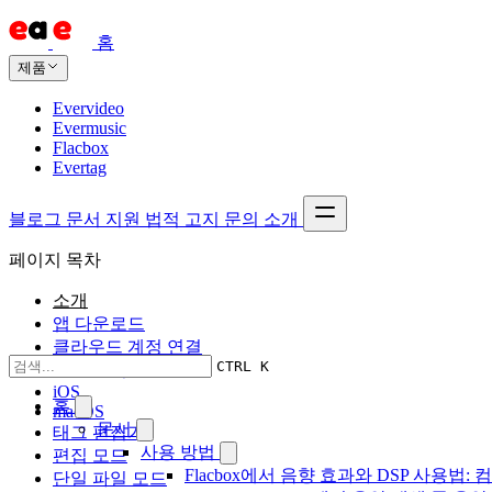
홈
제품
Evervideo
Evermusic
Flacbox
Evertag
블로그
문서
지원
법적 고지
문의
소개
페이지 목차
소개
앱 다운로드
클라우드 계정 연결
CTRL K
로컬 폴더 연결
iOS
홈
macOS
문서
태그 편집기
사용 방법
편집 모드
Flacbox에서 음향 효과와 DSP 사용법: 컴
단일 파일 모드