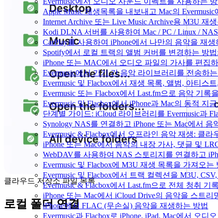
Evermusic에서 오디오 사운드 이펙트를 사용하는 
Apple Music 재생목록을 내보내고 Mac의 Evermu
Internet Archive 또는 Live Music Archive용 M
Kodi DLNA 서버를 사용하여 Mac / PC / Linux /
CarPlay를 사용하여 iPhone에서 나만의 음악을 재
Spotify에서 로컬 트랙의 앨범 커버를 변경하는 방
iPhone 또는 MAC에서 오디오 파일의 가사를 편집
Evermusic에서 기기 간 음악 라이브러리를 전송하
Evermusic 및 Flacbox에서 재생 목록, 앨범, 
Evermusic 또는 Flacbox에서 Last.fm으로 음악
Evermusic 및 Flacbox에서 iPhone과 Mac의 동적
단계별 가이드: iCloud 라이브러리를 Evermusic과 F
Synology NAS를 연결하고 iPhone 또는 Mac에서
Evermusic & Flacbox에서 오프라인 음악 재생
iPhone 또는 Mac에서 음악의 내장 가사, 댓글 및 L
WebDAV를 사용하여 NAS 스토리지를 연결하고 iPh
Evermusic 및 Flacbox에 M3U 재생 목록을 가져오는
Evermusic 및 Flacbox에서 트랙 컬렉션을 M3U, C
클라우드 저장소 파일 목록
Evermusic & Flacbox에서 Last.fm으로 전체 청취
iPhone 또는 Mac에서 iCloud Drive의 음악을 스
로컬 폴더 연결
iPhone에서 FLAC (무손실) 음악을 재생하는 방법
Evermusic과 Flacbox로 iPhone, iPad, Mac