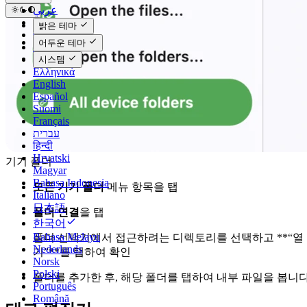
عربي
Català
밝은 테마
Čeština
어두운 테마
Dansk
Deutsch
시스템
Ελληνικά
English
Español
Suomi
Français
עברית
हिन्दी
Hrvatski
기기 폴더
Magyar
Bahasa Indonesia
모든 기기 폴더
메뉴 항목을 탭
Italiano
日本語
폴더 연결
을 탭
한국어
Bahasa Melayu
폴더 선택기에서 접근하려는 디렉토리를 선택하고 **“열
Nederlands
기”**를 탭하여 확인
Norsk
Polski
폴더를 추가한 후, 해당 폴더를 탭하여 내부 파일을 봅니다
Português
Română