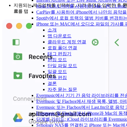
Internet Archive 또는 Live Music Archi
지원되는 제공업체를 선택하고, 자격 증명을 입력한 후
완
Kodi DLNA 서버를 사용하여 Mac / PC / Li
료
를 탭
CarPlay를 사용하여 iPhone에서 나만의 음
Spotify에서 로컬 트랙의 앨범 커버를 변경하
iPhone 또는 MAC에서 오디오 파일의 가사를
소개
앱 다운로드
클라우드 계정 연결
로컬 폴더 연결
태그 편집기
편집 모드
단일 파일 모드
일괄 모드
가사 편집
결론
자주 묻는 질문
Evermusic에서 기기 간 음악 라이브러리를 
Evermusic 및 Flacbox에서 재생 목록, 
Evermusic 또는 Flacbox에서 Last.fm으
Evermusic 및 Flacbox에서 iPhone과 Mac
단계별 가이드: iCloud 라이브러리를 Evermusi
Synology NAS를 연결하고 iPhone 또는 Ma