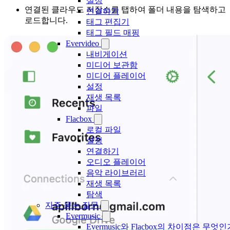
설정
연결된 클라우드 저장소를 탭하여 폴더 내용을 탐색하고
연결하기
로드합니다.
태그 편집기
태그 필드 매핑
Evervideo
내비게이션
미디어 보관함
미디어 플레이어
설정
재생 목록
파일
Flacbox
로컬 파일
설정
연결하기
오디오 플레이어
음악 라이브러리
재생 목록
탐색
자주 묻는 질문
Evermusic
Evermusic와 Flacbox의 차이점은 무엇