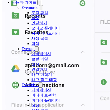
사용자 가이드
Evermusic
로컬 파일
설정
연결하기
오디오 플레이어
음악 라이브러리
재생 목록
탐색
Evertag
내비게이션
로컬 파일
설정
연결하기
태그 편집기
태그 필드 매핑
Evervideo
내비게이션
미디어 보관함
미디어 플레이어
설정