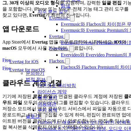
그
,
30개 이상의 오디오 형식
을 지원하며, 강력한
일괄 편집
기
탐색
을 포함합니다. iPhone 또는 Mac용 전체 기능 태그 관리 도구를
자주 묻는 질문
찾고 있다면,
Evertag
가 최선의 선택입니다.
Evermusic
Evermusic와 Flacbox의 차이점
앱 다운로드
Evermusic와 Evermusic Premiu
Evertag
App Store에서
Evertag
앱을 다운로드하여 시작하세요.
iOS
와
Evertag와 Evertag Premium
macOS
모두에서 사용 가능하며, 무료입니다.
Evervideo
Evervideo와 Evervideo Prem
Free
Flacbox
Evertag for iOS
Flacbox와 Flacbox Premium
Free
Evertag for macOS
문의하기
법적 정보
클라우드 계정 연결
개인정보 처리방침
라이선스 계약
기기에 저장된
로컬 파일
과 연결된 클라우드 계정에 저장된
클
법적 고지
우드 파일
모두의 오디오 태그를 편집할 수 있습니다. 클라우드
이용약관
저장소 모드에서 앱은 클라우드 서비스에서 파일을 자동으로 
쿠키 정책
운로드하고, 태그를 편집할 수 있게 하며, 편집이 완료되면 업데
블로그
이트된 버전을 클라우드에 다시 업로드합니다. 편집 후 임시 로
Flacbox 7.6: 새로운 BASS 오디오 엔진, 
컬 복사본을 삭제할지 여부도 선택할 수 있습니다.
Evermusic 8.7: 진정한 갭리스 재생, 오