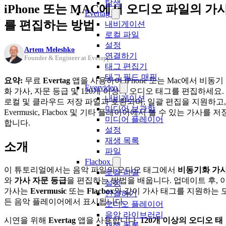
탐색
iPhone 또는 MAC에서 오디오 파일의 가
Evertag
를 편집하는 방법
내비게이션
로컬 파일
설정
Artem Meleshko
연결하기
Founder & Engineer at Everappz
태그 편집기
태그 필드 매핑
요약:
무료
Evertag
앱을 사용하여 iPhone 또는 Mac에서 비동기
Evervideo
화 가사, 자문 등급 및 120개 이상의 오디오 태그를 편집하세요.
내비게이션
로컬 및 클라우드 저장 파일과 호환되며, 일괄 편집을 지원하고,
미디어 보관함
Evermusic, Flacbox 및 기타 플레이어에서 볼 수 있는 가사를 저
미디어 플레이어
합니다.
설정
재생 목록
소개
파일
Flacbox
이 튜토리얼에서는 음악 파일의 오디오 태그에서
비동기화 가
로컬 파일
와
가사 자문 등급
을 편집하는 방법을 배웁니다. 업데이트 후, 
설정
가사는
Evermusic
또는
Flacbox
와 같이 가사 태그를 지원하는 
연결하기
든 음악 플레이어에서 표시됩니다.
오디오 플레이어
음악 라이브러리
시연을 위해
Evertag
앱을 사용합니다.
120개 이상의 오디오 태
재생 목록