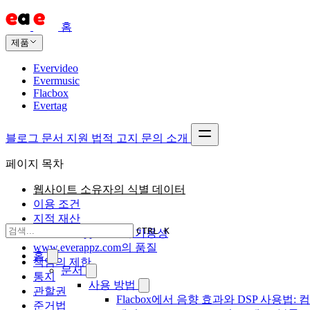
홈
제품
Evervideo
Evermusic
Flacbox
Evertag
블로그
문서
지원
법적 고지
문의
소개
페이지 목차
웹사이트 소유자의 식별 데이터
이용 조건
지적 재산
CTRL K
www.everappz.com의 가용성
www.everappz.com의 품질
홈
책임의 제한
문서
통지
사용 방법
관할권
Flacbox에서 음향 효과와 DSP 사용법: 
준거법