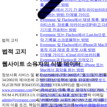
를 편집하는 방법
Evermusic에서 기기 간 음악 라이브러리
전송하는 방법: 단계별 가이드
Evermusic 및 Flacbox에서 재생 목록, 앨
아티스트, 장르를 아카이브(ZIP)하고 다
기기로 전송하는 방법
Evermusic 또는 Flacbox에서 Last.fm으로
악 기록을 스크로블하는 방법
법적 고지
Evermusic 및 Flacbox에서 iPhone과 Mac
동적 지금 재생 중 위젯 사용 방법
법적 고지
단계별 가이드: iCloud 라이브러리를
Evermusic과 Flacbox로 가져오기
웹사이트 소유자의 식별 데이터
Synology NAS를 연결하고 iPhone 또는
Mac에서 음악을 듣는 방법
정보사회 서비스 및 전자상거래에 관한 2002년 7월 11일자 법률
Evermusic & Flacbox에서 오프라인 음악
34/2002의 제10조에 규정된 정보 의무에 따라, EVERAPPZ
생: 클라우드에서 로컬 파일로 다운로드
SL(CIF/NIF B56433535, 이하 EVERAPPZ)은 웹사이트
동기화
www.everappz.com
의 소유자로서, 등록 주소 AVDA COLOMA,
iPhone 또는 Mac에서 음악의 내장 가사,
NUM 4 PUERTA L9, 03530, NUCÍA, ALICANTE, 연락 이메일
글 및 LRC 파일을 보는 방법
admin@everappz.com
및 전화번호 +34 611 260 990으로, 이 페이
WebDAV를 사용하여 NAS 스토리지를 
지의 이용 조건, 책임의 제한 및 도메인 이름
www.everappz.com
결하고 iPhone 또는 Mac에서 음악 듣는 