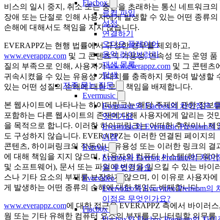
Flacbox
비스의 일시 중지, 취소 또는 중단을 초래하는 통신 네트워크의
로컬 파일
장애 또는 단절로 인해 사용자에게 발생할 수 있는 어떤 종류의
설정
손해에 대해서도 책임을 지지 않습니다.
연결하기
오디오 플레이어
EVERAPPZ는 현행 법률에서 규정한 경우를 제외하고,
음악 라이브러리
www.everappz.com
및 그 콘텐츠의 가용성, 연속성 또는 운영 품
재생 목록
질의 부족으로 인해, 사용자가
www.everappz.com
및 그 콘텐츠
탐색
귀속시켰을 수 있는 유용성 기대치를 충족하지 못하여 발생할 
자주 묻는 질문
있는 어떤 성질의 손해에 대한 모든 책임을 배제합니다.
Evermusic
본 웹사이트에 나타나는 하이퍼링크는 해당 주제에 관한 정보
Evermusic와 Flacbox의 차이점은 
포함하는 다른 웹사이트의 존재에 대해 사용자에게 알리는 것
엇인가요
을 목적으로 합니다. 이러한 하이퍼링크는 어떠한 추천이나 제
Evermusic와 Evermusic Premium의
도 구성하지 않습니다. EVERAPPZ는 이러한 연결된 페이지의
이점
콘텐츠, 하이퍼링크의 작동이나 유용성 또는 이러한 링크의 결
Evertag
에 대해 책임을 지지 않으며, 사용자의 컴퓨터 시스템(하드웨어
Evertag와 Evertag Premium의 차이
및 소프트웨어), 문서 또는 파일에 변경을 일으킬 수 있는 바이
은 무엇인가요
스나 기타 요소의 부재를 보장하지 않으며, 이 이유로 사용자에
Evervideo
게 발생하는 어떤 종류의 손해에 대한 책임도 배제합니다.
Evervideo와 Evervideo Premium의 
이점은 무엇인가요?
www.everappz.com
에 대한 접근은 EVERAPPZ 측에서 바이러스
Flacbox
웜 또는 기타 유해한 컴퓨터 요소의 부재를 모니터링할 의무를
Flacbox와 Flacbox Premium의 차