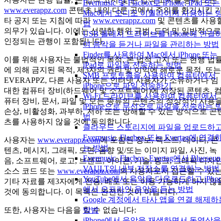
Evermusic 및 Flacbox로 iPhone, iPad 또는
www.everappz.com
콘텐츠 내의 다른 곳에서 주의를 환기시킨 
Mac에서 오디오 이퀄라이저 사용하는 
타 공지 또는 지침에 따라
www.everappz.com
및 콘텐츠를 사용
법
의무가 있습니다. 이에는 선량한 행위 규범, 도덕 및 일반적으로
USB 플래시 드라이브를 iPhone에 연결
인정되는 관행이 포함됩니다.
여 음악을 듣거나 파일을 관리하는 방법
Finder를 사용하여 Mac에서 iPhone 또는
이를 위해 사용자는 불법적인 목적, 본 법적 고지 또는 현행 법
iPad로 파일을 전송하는 방법
에 의해 금지된 목적, 제3자의 권리 및 이익에 해로운 목적, 또는
SMB 프로토콜을 사용하여 컴퓨터에서
EVERAPPZ, 다른 사용자 또는 인터넷 사용자가 소유하거나 임
iPhone으로 파일 전송하기
대한 컴퓨터 장비(하드웨어 및 소프트웨어)에 저장된 콘텐츠, 
Wi-Fi 드라이브를 사용하여 컴퓨터에서
퓨터 장비, 문서, 파일 및 모든 종류의 콘텐츠의 정상적인 사용
iPhone으로 무선으로 파일을 전송하는 
손상, 비활성화, 과부하, 저하 또는 방해할 수 있는 방식으로 콘
법
츠를 사용하지 않을 것에 동의합니다.
클라우드 스토리지에 파일을 업로드하
Evermusic, Flacbox 또는 Evertag에 연결
사용자는
www.everappz.com
에 포함된 정보, 텍스트, 데이터, 콘
는 방법
텐츠, 메시지, 그래픽, 도면, 음향 및/또는 이미지 파일, 사진, 녹
Evermusic, Flacbox, Evertag에서 Bluesoun
음, 소프트웨어, 로고, 브랜드, 아이콘, 기술, 링크, 그래픽 디자인
VAULT의 내부 저장소를 연결하는 방법
소스 코드 또는
www.everappz.com
의 사용자로서 접근할 수 있
YouTube에서 음악을 다운로드하고 iPhon
기타 자료를 제3자에게 전송, 배포 또는 이용 가능하게 하지 않
에서 오프라인 음악을 듣는 방법
것에 동의합니다. 이 목록은 완전한 것이 아닙니다.
Google 계정에서 타사 앱을 연결 해제하
또한, 사용자는 다음을 할 수 없습니다:
방법
iPhone에서 음악을 재생하면서 동영상을