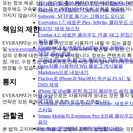
보는 정보 제공, 상담, 광고 및 홍보 목적으로만 제공됩니다. 어
트, 음량 정규화, 새롭게 디자인된 이퀄라이저
경우에도 구속력 있는 또는 계약상의 약속의 성격을 제공하거
Flacbox 7.4: 새로워진 CarPlay, Plex, Jellyfin,
가지지 않습니다.
Subsonic, SFTP로 즐기는 고해상도 오디오
Evervideo 1.7: 새로운 Plex, Jellyfin, 클라우드 
책임의 제한
트리밍, 재생 제스처
Evertag 4.2: 새로운 클라우드 연결, 태그 편집
설정 설명
EVERAPPZ는 이 정보를 기반으로 사용자가 내릴 수 있는 결정
Evermusic 8.6: 새로운 CarPlay, Plex, Jellyfin,
및
www.everappz.com
의 문서 및 그래픽에서 발견될 수 있는 인
SFTP, 가사 위젯
상의 오류에 대한 모든 책임을 배제합니다. 정보는 콘텐츠의 확
2026년 iPhone용 최고의 클라우드 음악 플레
장, 개선, 수정 또는 업데이트로 인해 사전 통지 없이 주기적으
OpenAI를 사용하여 Wix 블로그 게시물을
변경될 수 있습니다.
Markdown으로 내보내기
Flacbox로 iPhone과 Mac에서 무손실 FLAC 및
통지
DSD 재생
iPhone 및 iPad를 위한 최고의 클라우드 음악 
EVERAPPZ가 어떤 수단으로든 사용자에게 보내는 모든 통지 
레이어
연락은 모든 목적에 대해 유효한 것으로 간주됩니다.
Evermusic 6.8: Aliyun Drive, Synology, 새로운 U
스타일
관할권
Setapp Mobile의 Evermusic Pro: iOS용 클라우
음악
Evermusic 전 세계 1,100만 다운로드 달성
본 법적 고지의 해석, 적용 및 집행에 관하여 발생할 수 있는 모