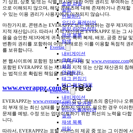
기 상표, 상호 및/또는 식별 표시에 대한 어떤 권리도 부여하는 
로컬 파일
으로 이해되지 않으며, 해당 콘텐츠에 대해 존재하거나 존재할
설정
수 있는 이용 권리가 사용자에게 이전되지 않습니다.
연결하기
오디오 플레이어
마찬가지로, 콘텐츠는 EVERAPPZ 또는 해당하는 경우 제3자의
음악 라이브러리
지적 재산입니다. 따라서 지적 재산권은 EVERAPPZ 또는 그 사
재생 목록
용을 승인한 제3자에게 귀속되며, 특히 복제, 배포, 공중 전달 및
탐색
변환의 권리를 포함하여 어떤 형태로든 이를 이용할 독점적 권
Evertag
를 보유합니다.
내비게이션
로컬 파일
본 웹사이트에 포함된 정보의 무단 사용 및
www.everappz.com
설정
포함된 EVERAPPZ 또는 제3자의 지적 또는 산업 재산권의 침
연결하기
는 법적으로 확립된 책임을 초래합니다.
태그 편집기
태그 필드 매핑
www.everappz.com
의 가용성
Evervideo
내비게이션
EVERAPPZ는
www.everappz.com
접근, 콘텐츠의 중단이나 오
미디어 보관함
의 부재 또는 최신 상태를 보장하지 않지만, 필요한 경우 이러한
미디어 플레이어
문제를 예방, 수정 또는 업데이트하기 위한 최선의 노력을 다합
설정
니다.
재생 목록
파일
따라서, EVERAPPZ는 포털 서비스의 제공 중 또는 그 이전에 