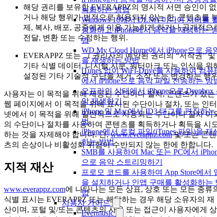
해당 권리를 보유한 EVERAPPZ의 명시적 서면 승인이 없
녹화하는 방법
거나 해당 행위가 법적으로 허용되지 않는 한, 콘텐츠를 
Windows 10에서 DLNA 미디어 서버를 
제, 복사, 배포, 공중에게 이용 가능하게 하거나 공개적으
성화하고 iPhone에서 음악을 재생하는 
전달, 변환 또는 수정하는 행위.
법
WD My Cloud Home에서 iPhone으로 음
EVERAPPZ 또는 그 권리자의 예약된 권리의 “저작권” 및
을 재생하는 방법
기타 식별 데이터, 디지털 지문, 워터마크 또는 인식을 위
iTunes 없이 WiFi-Drive를 사용하여 컴
설정된 기타 기술적 수단을 제거, 조작 또는 변경하는 행위
에서 iPhone으로 음악 파일 전송하는 방
오프라인 상태에서 iPhone으로 Dropbox
사용자는 이 목적을 위해 제공된 수단이나 절차, 콘텐츠가 있는
악 재생하기
웹 페이지에서 이 목적을 위해 표시된 수단이나 절차, 또는 인터
iPhone 및 Mac에서 ID3 태그를 편집하는
넷에서 이 목적을 위해 일반적으로 사용되는 수단이나 절차 이
법
의 수단이나 절차를 사용하여 콘텐츠를 획득하거나 획득을 시
iPhone에서 로컬 파일(iTunes 파일)을 재
하는 것을 자제해야 합니다. 단,
www.everappz.com
및/또는 콘텐
하는 방법
츠의 손상이나 비활성화 위험이 수반되지 않는 한에 한합니다.
SMB를 사용하여 Mac 또는 PC에서 iPhon
으로 음악 스트리밍하기
지적 재산
프로모 코드를 사용하여 App Store에서 
을 설치하거나 인앱 구매를 활성화하는 
www.everappz.com
에 나타나는 모든 상표, 상호 또는 모든 종류
법
식별 표시는 EVERAPPZ 또는 해당하는 경우 해당 소유자의 재
사용자 가이드
산이며, 포털 및/또는 콘텐츠의 사용 또는 접근이 사용자에게 상
Evermusic