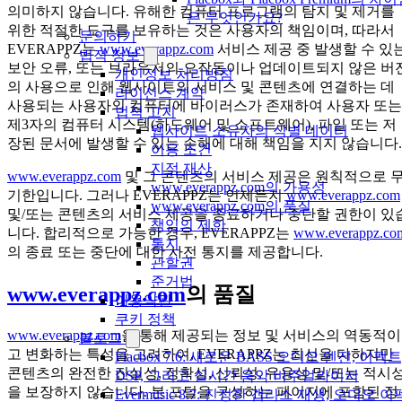
의미하지 않습니다. 유해한 컴퓨터 프로그램의 탐지 및 제거를
은 무엇인가요?
위한 적절한 도구를 보유하는 것은 사용자의 책임이며, 따라서
문의하기
EVERAPPZ는
www.everappz.com
서비스 제공 중 발생할 수 있
법적 정보
보안 오류, 또는 브라우저의 오작동이나 업데이트되지 않은 버
개인정보 처리방침
의 사용으로 인해 웹사이트의 서비스 및 콘텐츠에 연결하는 데
라이선스 계약
사용되는 사용자의 컴퓨터에 바이러스가 존재하여 사용자 또는
법적 고지
제3자의 컴퓨터 시스템(하드웨어 및 소프트웨어), 파일 또는 저
웹사이트 소유자의 식별 데이터
장된 문서에 발생할 수 있는 손해에 대해 책임을 지지 않습니다.
이용 조건
지적 재산
www.everappz.com
및 그 콘텐츠의 서비스 제공은 원칙적으로 
www.everappz.com의 가용성
기한입니다. 그러나 EVERAPPZ는 언제든지
www.everappz.com
www.everappz.com의 품질
및/또는 콘텐츠의 서비스 제공을 종료하거나 중단할 권한이 있
책임의 제한
니다. 합리적으로 가능한 경우, EVERAPPZ는
www.everappz.co
통지
의 종료 또는 중단에 대한 사전 통지를 제공합니다.
관할권
준거법
www.everappz.com
의 품질
이용약관
쿠키 정책
www.everappz.com
을 통해 제공되는 정보 및 서비스의 역동적이
블로그
고 변화하는 특성을 고려하여, EVERAPPZ는 최선을 다하지만
Flacbox 7.6: 새로운 BASS 오디오 엔진, 이펙트
콘텐츠의 완전한 진실성, 정확성, 신뢰성, 유용성 및/또는 적시
DSP, 그리고 실시간 음악 비주얼라이저
을 보장하지 않습니다. 본 포털을 구성하는 페이지에 포함된 정
Evermusic 8.7: 진정한 갭리스 재생, 오디오 이