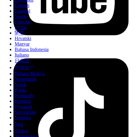
English
Español
Suomi
Français
עברית
हिन्दी
Hrvatski
Magyar
Bahasa Indonesia
Italiano
日本語
한국어
Bahasa Melayu
Nederlands
Norsk
Polski
Português
Română
Русский
Slovenčina
Svenska
ไทย
Türkçe
Українська