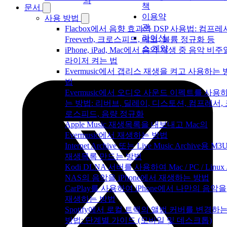
의
책
문서
이용약
사용 방법
관
Flacbox에서 음향 효과와 DSP 사용법: 컴프레
라이선
Freeverb, 크로스피드, 에코, 볼륨 정규화 등
스 계약
iPhone, iPad, Mac에서 음악 재생 중 음악 비주
라이저 켜는 법
Evermusic에서 갭리스 재생을 켜고 사용하는 
법
Evermusic에서 오디오 사운드 이펙트를 사용
는 방법: 리버브, 딜레이, 디스토션, 컴프레서,
로스피드, 음량 정규화
Apple Music 재생목록을 내보내고 Mac의
Evermusic에서 재생하는 방법
Internet Archive 또는 Live Music Archive용 M3
재생목록 만드는 방법
Kodi DLNA 서버를 사용하여 Mac / PC / Linux 
NAS의 음악을 iPhone에서 재생하는 방법
CarPlay를 사용하여 iPhone에서 나만의 음악을
재생하는 방법
Spotify에서 로컬 트랙의 앨범 커버를 변경하
방법: 단계별 가이드 (모바일 및 데스크톱)