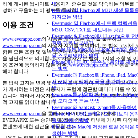
하에 게시된 웹사이트 사용자가 준수할 것을 약속하는 의무를 
법
성하고 규율하는 이 정보를 통지합니다.
Evermusic 및 Flacbox에 M3U 재생 목록
가져오는 방법
Evermusic 및 Flacbox에서 트랙 컬렉션을
이용 조건
M3U, CSV, TXT로 내보내는 방법
Evermusic & Flacbox에서 Last.fm으로 
www.everappz.com
의 사용은 개인 또는 법인을 불문하고
청취 기록 내보내기
www.everappz.com
의 사용자 지위를 부여하며, 본 법적 고지에 
iPhone 또는 Mac에서 iCloud Drive의 음
함된 모든 조항 및 일반 조건에 대한 완전하고 무조건적인 수락
을 스트리밍하는 방법
을 필연적으로 의미합니다. 사용자가 본 법적 고지의 조항 및 이
iPhone에서 FLAC (무손실) 음악을 재생
용 조건에 동의하지 않는 경우,
www.everappz.com
의 사용을 자
는 방법
해야 합니다.
Evermusic과 Flacbox로 iPhone, iPad, Ma
서 오디오 트랙에 댓글을 추가하고 보는
본 법적 고지는 변경 및 업데이트의 대상이 되므로, EVERAPPZ
법
가 게시하는 버전은 사용자가 포털에 접근할 때마다 다를 수 있
Evermusic를 사용하여 iPhone, iPad, Mac
습니다. 따라서 사용자는
www.everappz.com
에 접근할 때마다 
서 오디오북 듣는 방법
적 고지를 읽어야 합니다.
Evermusic와 SanDisk iXpand를 사용하여
www.everappz.com
을 통해 EVERAPPZ는 사용자에게
iPhone에서 USB 플래시 드라이브의 음
EVERAPPZ 또는 승인된 제3자에 의해 인터넷에 게시된 다양한
을 재생하는 방법
콘텐츠에 대한 접근을 제공합니다.
iPhone 또는 Mac에 저장된 로컬 음악을 
생하는 방법
사용자는 현행 법률, 본 법적 고지 및 본 법적 고지를 통해 또는