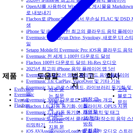
2026년 iPhone용 최고의 클라우드 음악 플레이어
OpenAI를 사용하여 Wix 블로그 게시물을 Markdow
로 내보내기
Flacbox로 iPhone과 Mac에서 무손실 FLAC 및 DSD
생
iPhone 및 iPad를 위한 최고의 클라우드 음악 플레
Evermusic 6.8: Aliyun Drive, Synology, 새로운 UI 스
일
Setapp Mobile의 Evermusic Pro: iOS용 클라우드 음악
Evermusic 전 세계 1,100만 다운로드 달성
Flacbox 100만 다운로드 달성: Hi-Res 오디오
2025년 최고의 iPhone 음악 플레이어 앱 5선
제품
도움말
법적 고
회사
Evermusic 프로모션 영상: 클라우드 음악 플레이어
Evermusic 3.6: CarPlay, VoiceOver 및 기타 기능
지
Evermusic 3.1: 크로스페이드, 라이브러리 동기화 및
Evervideo
자주 묻
소개
업
Evermusic
는 질문
블로그
법적 고
Evermusic 300만 다운로드 달성: 기능 개요
Evertag
사용 방
문의
Flacbox
지
Flacbox 1.6: 자동 동기화, 이퀄라이저, OPUS 지원
법
개인정
Evermusic 2.3: 자동 동기화, 재생 위치 및 태그
사용자
보 처리
Evermusic로 iPhone에서 클라우드 저장소의 음악 
가이드
방침
리밍하기
지원 문
쿠키 정
iOS AVAssetResourceLoader를 활용한 오디오 스트