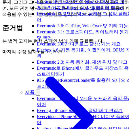
Flacbox 100만 다운로드 달성: Hi-Res 오디오
문제, 그리고 그 사용으로부터 발생할 수 있는 모든 청구에 대하
2025년 최고의 iPhone 음악 플레이어 앱 5선
여, 모든 관련 당사자는 마드리드 주의 판사 및 법원에 복종하며
Evermusic 프로모션 영상: 클라우드 음악 플레
적용될 수 있는 다른 관할권을 명시적으로 포기합니다.
어
Evermusic 3.6: CarPlay, VoiceOver 및 기타 기능
준거법
Evermusic 3.1: 크로스페이드, 라이브러리 동
및 백업
본 법적 고지는 현행 스페인 법에 의해 규율됩니다.
Evermusic 300만 다운로드 달성: 기능 개요
Flacbox 1.6: 자동 동기화, 이퀄라이저, OPUS 
마지막 수정 일자
6월 12, 2025
원
Evermusic 2.3: 자동 동기화, 재생 위치 및 태그
Evermusic로 iPhone에서 클라우드 저장소의 
스트리밍하기
iOS AVAssetResourceLoader를 활용한 오디오 
트리밍
제품
Evermusic - iPhone 및 Mac용 오프라인 음악 
이어
Evertag - iPhone 및 Mac용 음악 태그 편집기
Evervideo - iPhone 및 Mac용 HD 비디오 플레
어
Flacbox - iPhone 및 Mac용 하이레스 오디오 