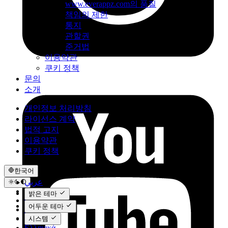
www.everappz.com의 품질
책임의 제한
통지
관할권
준거법
이용약관
쿠키 정책
문의
소개
개인정보 처리방침
라이선스 계약
법적 고지
이용약관
쿠키 정책
한국어
عربي
Català
밝은 테마
Čeština
어두운 테마
Dansk
Deutsch
시스템
Ελληνικά