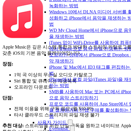
녹화하는 방법
Windows 10에서 DLNA 미디어 서버를 
성화하고 iPhone에서 음악을 재생하는 
법
WD My Cloud Home에서 iPhone으로 음
을 재생하는 방법
iTunes 없이 WiFi-Drive를 사용하여 컴
Apple Music은 깊은 시스템 통합과 방대한 스트리밍 카탈로그
에서 iPhone으로 음악 파일 전송하는 방
갖춘 iOS의 기본 음악 플레이어입니다.
오프라인 상태에서 iPhone으로 Dropbox
악 재생하기
장점:
iPhone 및 Mac에서 ID3 태그를 편집하는
법
1억 곡 이상의 무손실 오디오 카탈로그
iPhone에서 로컬 파일(iTunes 파일)을 재
Siri 통합 및 큐레이션 재생목록
하는 방법
오프라인 다운로드
SMB를 사용하여 Mac 또는 PC에서 iPhon
으로 음악 스트리밍하기
단점:
프로모 코드를 사용하여 App Store에서 
전체 이용을 위해 구독 필요 (월 $10.99)
을 설치하거나 인앱 구매를 활성화하는 
타사 클라우드 스토리지의 파일 재생 불가
법
사용자 가이드
추천 대상:
스트리밍을 위한 단일 구독을 원하고 네이티브 Appl
Evermusic