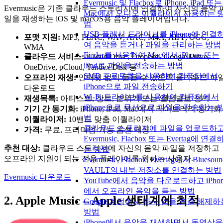
Evermusic 및 Flacbox로 iPhone, iPad 또는
Evermusic은 기존 클라우드 스토리지에 연결하여 자신의 음악 
Mac에서 오디오 이퀄라이저 사용하는 
일을 재생하는 iOS 및 macOS용 음악 플레이어입니다.
법
USB 플래시 드라이브를 iPhone에 연결
포맷 지원:
MP3, FLAC, WAV, AAC, M4A, AIFF, OGG,
여 음악을 듣거나 파일을 관리하는 방법
WMA
Finder를 사용하여 Mac에서 iPhone 또는
클라우드 서비스:
iCloud Drive, Dropbox, Google Drive,
iPad로 파일을 전송하는 방법
OneDrive, pCloud, Yandex.Disk 등
SMB 프로토콜을 사용하여 컴퓨터에서
오프라인 재생:
인터넷 없이 들을 수 있도록 클라우드 파
iPhone으로 파일 전송하기
다운로드
Wi-Fi 드라이브를 사용하여 컴퓨터에서
재생목록:
아티스트, 장르, 분위기 또는 앨범별로 정리
iPhone으로 무선으로 파일을 전송하는 
기기 간 동기화:
iPhone, iPad, Mac에서 라이브러리 동기화
법
이퀄라이저:
10밴드 맞춤 이퀄라이저
클라우드 스토리지에 파일을 업로드하
가격:
무료, 프리미엄 기능 옵션 제공
Evermusic, Flacbox 또는 Evertag에 연결
추천 대상:
클라우드 스토리지에 자신의 음악 파일을 저장하고
는 방법
오프라인 지원이 되는 전용 플레이어를 원하는 사용자.
Evermusic, Flacbox, Evertag에서 Bluesoun
VAULT의 내부 저장소를 연결하는 방법
Evermusic 다운로드
YouTube에서 음악을 다운로드하고 iPhon
에서 오프라인 음악을 듣는 방법
2. Apple Music – Apple 생태계에 최적
Google 계정에서 타사 앱을 연결 해제하
방법
iPhone에서 음악을 재생하면서 동영상을