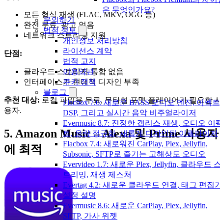
은 무엇인가요?
모든 형식 재생 (FLAC, MKV, OGG 등)
문의하기
완전 무료, 광고 없음
법적 정보
네트워크 스트리밍 지원
개인정보 처리방침
라이선스 계약
단점:
법적 고지
클라우드 스토리지 통합 없음
이용약관
인터페이스가 현대적 디자인 부족
쿠키 정책
블로그
추천 대상:
로컬 파일용 무료, 무타협 포맷 플레이어가 필요한 
Flacbox 7.6: 새로운 BASS 오디오 엔진, 이펙트
용자.
DSP, 그리고 실시간 음악 비주얼라이저
Evermusic 8.7: 진정한 갭리스 재생, 오디오 이
5. Amazon Music – Alexa 및 Prime 사용자
트, 음량 정규화, 새롭게 디자인된 이퀄라이저
Flacbox 7.4: 새로워진 CarPlay, Plex, Jellyfin,
에 최적
Subsonic, SFTP로 즐기는 고해상도 오디오
Evervideo 1.7: 새로운 Plex, Jellyfin, 클라우드 
트리밍, 재생 제스처
Evertag 4.2: 새로운 클라우드 연결, 태그 편집
설정 설명
Evermusic 8.6: 새로운 CarPlay, Plex, Jellyfin,
SFTP, 가사 위젯