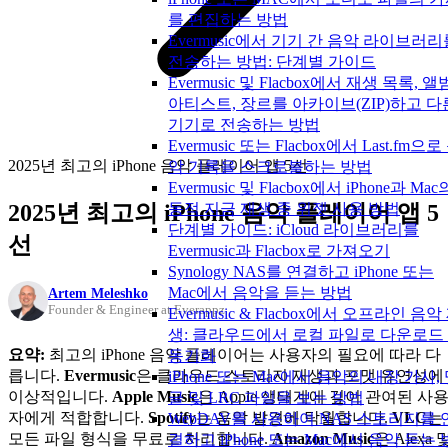
를 편집하는 방법
Evermusic에서 기기 간 음악 라이브러리
전송하는 방법: 단계별 가이드
Evermusic 및 Flacbox에서 재생 목록, 앨
아티스트, 장르를 아카이브(ZIP)하고 다
기기로 전송하는 방법
Evermusic 또는 Flacbox에서 Last.fm으로
2025년 최고의 iPhone 음악 플레이어 앱 5선
악 기록을 스크로블하는 방법
Evermusic 및 Flacbox에서 iPhone과 Mac
2025년 최고의 iPhone 음악 플레이어 앱 5
동적 지금 재생 중 위젯 사용 방법
단계별 가이드: iCloud 라이브러리를
선
Evermusic과 Flacbox로 가져오기
Synology NAS를 연결하고 iPhone 또는
Mac에서 음악을 듣는 방법
Artem Meleshko
Founder & Engineer at Everappz
Evermusic & Flacbox에서 오프라인 음악
생: 클라우드에서 로컬 파일로 다운로드
요약:
최고의 iPhone 음악 플레이어는 사용자의 필요에 따라 다
동기화
릅니다.
Evermusic
은 클라우드 스토리지 재생과 포맷 유연성에
iPhone 또는 Mac에서 음악의 내장 가사,
이상적입니다.
Apple Music
은 Apple 생태계에 깊이 관여된 사
글 및 LRC 파일을 보는 방법
자에게 적합합니다.
Spotify
는 음악 발견에 탁월합니다.
VLC
는
WebDAV를 사용하여 NAS 스토리지를 
모든 파일 형식을 무료로 처리합니다.
Amazon Music
은 Alexa 
결하고 iPhone 또는 Mac에서 음악 듣는 