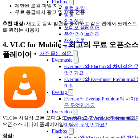
Flacbox
제한된 로컬 파일 지원
로컬 파일
무료 등급에서 광고 및 셔플 전용
설정
연결하기
추천 대상:
새로운 음악 발견을 중시하고 같은 앱에서 팟캐스트
오디오 플레이어
를 원하는 사용자.
음악 라이브러리
재생 목록
4. VLC for Mobile – 최고의 무료 오픈소
탐색
플레이어
자주 묻는 질문
Evermusic
Evermusic와 Flacbox의 차이점은 
엇인가요
Evermusic와 Evermusic Premium의
이점
Evertag
Evertag와 Evertag Premium의 차이
은 무엇인가요
Evervideo
VLC는 사실상 모든 오디오 또는 비디오 형식을 처리하는 무료
Evervideo와 Evervideo Premium의 
오픈소스 미디어 플레이어입니다.
이점은 무엇인가요?
Flacbox
장점:
Flacbox와 Flacbox Premium의 차