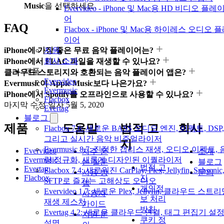
Music
을 선택하세요.
Evervideo - iPhone 및 Mac용 HD 비디오 플레
어
FAQ
Flacbox - iPhone 및 Mac용 하이레스 오디오 
이어
지원
iPhone에 가장 좋은 무료 음악 플레이어는?
회사 소개
iPhone에서 FLAC 파일을 재생할 수 있나요?
제품
클라우드 스토리지와 호환되는 음악 플레이어 앱은?
Evervideo
Evermusic이 Apple Music보다 나은가요?
Evermusic
iPhone에서 Spotify를 오프라인으로 사용할 수 있나요?
Flacbox
마지막 수정 일자
5월 5, 2020
Evertag
블로그
제품
도움말
법적 고
회사
Flacbox 7.6: 새로운 BASS 오디오 엔진, 이펙트, DSP,
그리고 실시간 음악 비주얼라이저
지
Evermusic 8.7: 진정한 갭리스 재생, 오디오 이펙트, 
Evervideo
자주 묻
소개
Evermusic
량 정규화, 새롭게 디자인된 이퀄라이저
는 질문
블로그
법적 고
Evertag
Flacbox 7.4: 새로워진 CarPlay, Plex, Jellyfin, Subsonic
사용 방
문의
Flacbox
지
SFTP로 즐기는 고해상도 오디오
법
개인정
Evervideo 1.7: 새로운 Plex, Jellyfin, 클라우드 스트리
사용자
보 처리
재생 제스처
가이드
방침
Evertag 4.2: 새로운 클라우드 연결, 태그 편집기 설
지원 문
쿠키 정
설명