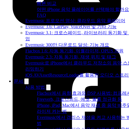
빠른 비교
어떤 iPhone 음악 플레이어를 선택해야 할까요
FAQ
Evermusic 프로모션 영상: 클라우드 음악 플레이어
Evermusic 3.6: CarPlay, VoiceOver 및 기타 기능
Evermusic 3.1: 크로스페이드, 라이브러리 동기화 및
업
Evermusic 300만 다운로드 달성: 기능 개요
Flacbox 1.6: 자동 동기화, 이퀄라이저, OPUS 지원
Evermusic 2.3: 자동 동기화, 재생 위치 및 태그
Evermusic로 iPhone에서 클라우드 저장소의 음악 
리밍하기
iOS AVAssetResourceLoader를 활용한 오디오 스트
문서
사용 방법
Flacbox에서 음향 효과와 DSP 사용법: 컴프레
Freeverb, 크로스피드, 에코, 볼륨 정규화 등
iPhone, iPad, Mac에서 음악 재생 중 음악 비주
라이저 켜는 법
Evermusic에서 갭리스 재생을 켜고 사용하는 
법