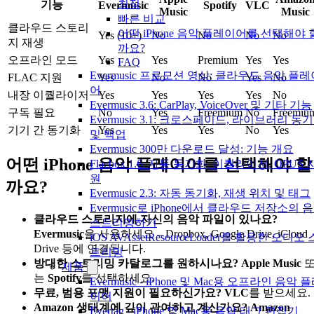
최적
기능
Evermusic
Spotify
VLC
Music
Music
빠른 비교
클라우드 스토리
어떤 iPhone 음악 플레이어를 선택해야 
Yes (10+)
No
No
No
No
지 재생
까요?
오프라인 모드
Yes
Yes
Premium
Yes
Yes
FAQ
Evermusic 프로모션 영상: 클라우드 음악 플레
FLAC 지원
Yes
No
No
Yes
No
어
내장 이퀄라이저
Yes
Yes
Yes
Yes
No
Evermusic 3.6: CarPlay, VoiceOver 및 기타 기능
구독 필요
No
Yes
Freemium
No
Freemiu
Evermusic 3.1: 크로스페이드, 라이브러리 동
기기 간 동기화
Yes
Yes
Yes
No
Yes
및 백업
Evermusic 300만 다운로드 달성: 기능 개요
어떤 iPhone 음악 플레이어를 선택해야 할
Flacbox 1.6: 자동 동기화, 이퀄라이저, OPUS 
원
까요?
Evermusic 2.3: 자동 동기화, 재생 위치 및 태그
Evermusic로 iPhone에서 클라우드 저장소의 
클라우드 스토리지에 자신의 음악 파일이 있나요?
스트리밍하기
Evermusic
을 사용하세요 – Dropbox, Google Drive, iCloud
iOS AVAssetResourceLoader를 활용한 오디오 
Drive 등에 연결됩니다.
트리밍
방대한 스트리밍 카탈로그를 원하시나요?
Apple Music
제품
는
Spotify
를 선택하세요.
Evermusic - iPhone 및 Mac용 오프라인 음악 
무료, 범용 포맷 지원이 필요하신가요?
VLC
를 받으세요.
이어
Amazon 생태계에 깊이 관여하고 계신가요?
Amazon
Evertag - iPhone 및 Mac용 음악 태그 편집기