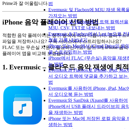
Prime과 잘 어울립니다.
법
Evermusic 및 Flacbox에 M3U 재생 목록
가져오는 방법
iPhone 음악 플레이어 선택 방법
Evermusic 및 Flacbox에서 트랙 컬렉션을
M3U, CSV, TXT로 내보내는 방법
Evermusic & Flacbox에서 Last.fm으로 
적합한 음악 플레이어는 청취 방식에 따라 다릅니다. 클라우드
청취 기록 내보내기
파일을 저장하시나요? 구독 서비스에서 스트리밍하시나요?
iPhone 또는 Mac에서 iCloud Drive의 음
FLAC 또는 무손실 지원이 필요하신가요? 상위 5개 iPhone 음악
을 스트리밍하는 방법
플레이어 앱을 비교해 보겠습니다.
iPhone에서 FLAC (무손실) 음악을 재생
는 방법
1. Evermusic – 클라우드 음악 재생에 최적
Evermusic과 Flacbox로 iPhone, iPad, Ma
서 오디오 트랙에 댓글을 추가하고 보는
법
Evermusic를 사용하여 iPhone, iPad, Mac
서 오디오북 듣는 방법
Evermusic와 SanDisk iXpand를 사용하여
iPhone에서 USB 플래시 드라이브의 음
을 재생하는 방법
iPhone 또는 Mac에 저장된 로컬 음악을 
생하는 방법