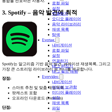
통합을 선호하는 사용자.
로컬 파일
설정
3. Spotify – 음악 발견에 최적
연결하기
오디오 플레이어
음악 라이브러리
재생 목록
탐색
Evertag
내비게이션
로컬 파일
설정
연결하기
Spotify는 알고리즘 기반 음악 발견, 큐레이션 재생목록, 그리고
태그 편집기
가장 큰 스트리밍 라이브러리 중 하나를 제공합니다.
태그 필드 매핑
Evervideo
장점:
내비게이션
미디어 보관함
스마트 추천 및 맞춤 재생목록
미디어 플레이어
팟캐스트 포함
설정
오프라인 다운로드 (Premium)
재생 목록
단점:
파일