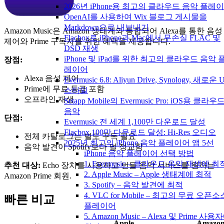
2026년 iPhone용 최고의 클라우드 음악 플레
OpenAI를 사용하여 Wix 블로그 게시물을
Markdown으로 내보내기
Amazon Music은 Amazon 생태계와 통합되어 Alexa를 통한 음성
Flacbox로 iPhone과 Mac에서 무손실 FLAC 및
제어와 Prime 구독자를 위한 혜택을 제공합니다.
DSD 재생
iPhone 및 iPad를 위한 최고의 클라우드 음악 
장점:
레이어
Alexa 음성 제어
Evermusic 6.8: Aliyun Drive, Synology, 새로운 U
Prime에 무료 등급 포함
스타일
오프라인 재생
Setapp Mobile의 Evermusic Pro: iOS용 클라우
음악
단점:
Evermusic 전 세계 1,100만 다운로드 달성
Flacbox 100만 다운로드 달성: Hi-Res 오디오
전체 카탈로그는 별도 구독 필요
2025년 최고의 iPhone 음악 플레이어 앱 5선
음악 발견이 Spotify보다 덜 정교함
iPhone 음악 플레이어 선택 방법
1. Evermusic – 클라우드 음악 재생에 최
추천 대상:
Echo 장치를 사용하고 번들 음악 서비스를 원하는
2. Apple Music – Apple 생태계에 최적
Amazon Prime 회원.
3. Spotify – 음악 발견에 최적
4. VLC for Mobile – 최고의 무료 오픈소
빠른 비교
플레이어
5. Amazon Music – Alexa 및 Prime 사용
Apple
Amazo