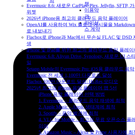
의
책
Evermusic 8.6: 새로운 CarPlay, Plex, Jellyfin, SFTP, 
이용약
위젯
관
2026년 iPhone용 최고의 클라우드 음악 플레이어
라이선
OpenAI를 사용하여 Wix 블로그 게시물을 Markdow
스 계약
로 내보내기
Flacbox로 iPhone과 Mac에서 무손실 FLAC 및 DSD
생
iPhone 및 iPad를 위한 최고의 클라우드 음악 플레
Evermusic 6.8: Aliyun Drive, Synology, 새로운 UI 스
일
Setapp Mobile의 Evermusic Pro: iOS용 클라우드 음악
Evermusic 전 세계 1,100만 다운로드 달성
Flacbox 100만 다운로드 달성: Hi-Res 오디오
2025년 최고의 iPhone 음악 플레이어 앱 5선
iPhone 음악 플레이어 선택 방법
1. Evermusic – 클라우드 음악 재생에 최적
2. Apple Music – Apple 생태계에 최적
3. Spotify – 음악 발견에 최적
4. VLC for Mobile – 최고의 무료 오픈소스 플
이어
5. Amazon Music – Alexa 및 Prime 사용자에 