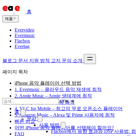
홈
제품
Evervideo
Evermusic
Flacbox
Evertag
블로그
문서
지원
법적 고지
문의
소개
페이지 목차
iPhone 음악 플레이어 선택 방법
1. Evermusic – 클라우드 음악 재생에 최적
2. Apple Music – Apple 생태계에 최적
CTRL K
3. Spotify – 음악 발견에 최적
4. VLC for Mobile – 최고의 무료 오픈소스 플레이어
홈
5. Amazon Music – Alexa 및 Prime 사용자에 최적
문서
빠른 비교
사용 방법
어떤 iPhone 음악 플레이어를 선택해야 할까요?
Flacbox에서 음향 효과와 DSP 사용법: 
FAQ