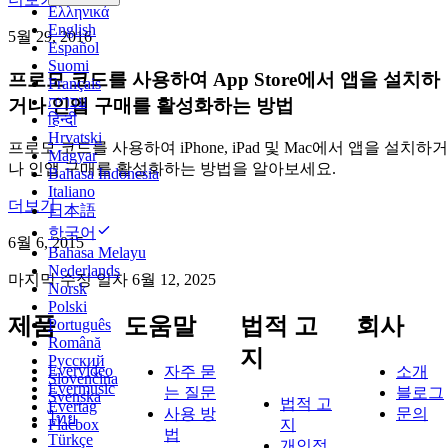
Ελληνικά
English
5월 29, 2016
Español
Suomi
프로모 코드를 사용하여 App Store에서 앱을 설치하
Français
עברית
거나 인앱 구매를 활성화하는 방법
हिन्दी
Hrvatski
프로모 코드를 사용하여 iPhone, iPad 및 Mac에서 앱을 설치하거
Magyar
나 인앱 구매를 활성화하는 방법을 알아보세요.
Bahasa Indonesia
Italiano
더보기
日本語
한국어
6월 6, 2015
Bahasa Melayu
Nederlands
마지막 수정 일자
6월 12, 2025
Norsk
Polski
제품
도움말
법적 고
회사
Português
Română
지
Русский
Evervideo
자주 묻
소개
Slovenčina
Evermusic
는 질문
블로그
Svenska
법적 고
Evertag
사용 방
문의
ไทย
Flacbox
지
법
Türkçe
개인정