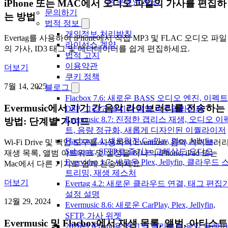
은 무엇인가요?
iPhone 또는 MAC에서 오디오 파일의 가사를 편집하
문의하기
는 방법
법적 정보
개인정보 처리방침
Evertag를 사용하여 iPhone에서 직접 MP3 및 FLAC 오디오 파일
라이선스 계약
의 가사, ID3 태그 및 메타데이터를 쉽게 편집하세요.
법적 고지
이용약관
더보기
쿠키 정책
7월 14, 2025
블로그
Flacbox 7.6: 새로운 BASS 오디오 엔진, 이펙트
Evermusic에서 기기 간 음악 라이브러리를 전송하는
DSP, 그리고 실시간 음악 비주얼라이저
Evermusic 8.7: 진정한 갭리스 재생, 오디오 이
방법: 단계별 가이드
트, 음량 정규화, 새롭게 디자인된 이퀄라이저
Flacbox 7.4: 새로워진 CarPlay, Plex, Jellyfin,
Wi-Fi Drive 및 백업 도구를 사용하여 Evermusic 음악 라이브러리
Subsonic, SFTP로 즐기는 고해상도 오디오
재생 목록, 앨범 아트워크 및 설정을 하나의 iPhone, iPad 또는
Evervideo 1.7: 새로운 Plex, Jellyfin, 클라우드 
Mac에서 다른 기기로 쉽게 전송하세요.
트리밍, 재생 제스처
더보기
Evertag 4.2: 새로운 클라우드 연결, 태그 편집
설정 설명
12월 29, 2024
Evermusic 8.6: 새로운 CarPlay, Plex, Jellyfin,
SFTP, 가사 위젯
Evermusic 및 Flacbox에서 재생 목록, 앨범, 아티스트
2026년 iPhone용 최고의 클라우드 음악 플레