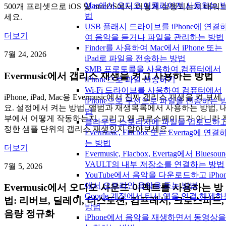
Mac에서 오디오 이퀄라이저 사용하는 
500개 프리셋으로 iOS 및 macOS에서 어떻게 실행되는지 배워
법
세요.
USB 플래시 드라이브를 iPhone에 연결
더보기
여 음악을 듣거나 파일을 관리하는 방법
Finder를 사용하여 Mac에서 iPhone 또는
7월 24, 2026
iPad로 파일을 전송하는 방법
SMB 프로토콜을 사용하여 컴퓨터에서
Evermusic에서 갭리스 재생을 켜고 사용하는 방법
iPhone으로 파일 전송하기
Wi-Fi 드라이브를 사용하여 컴퓨터에서
iPhone, iPad, Mac용 Evermusic에서 진짜 갭리스 재생을 켜 보세
iPhone으로 무선으로 파일을 전송하는 
요. 설정에서 켜는 방법, 앨범과 재생목록에서 사용하는 방법, 
법
부에서 어떻게 작동하는지, 그리고 왜 크로스페이드가 아니라 
클라우드 스토리지에 파일을 업로드하
정한 샘플 단위의 갭리스 재생인지 알아보세요.
Evermusic, Flacbox 또는 Evertag에 연결
는 방법
더보기
Evermusic, Flacbox, Evertag에서 Bluesoun
VAULT의 내부 저장소를 연결하는 방법
7월 5, 2026
YouTube에서 음악을 다운로드하고 iPhon
에서 오프라인 음악을 듣는 방법
Evermusic에서 오디오 사운드 이펙트를 사용하는 방
Google 계정에서 타사 앱을 연결 해제하
법: 리버브, 딜레이, 디스토션, 컴프레서, 크로스피드,
방법
음량 정규화
iPhone에서 음악을 재생하면서 동영상을