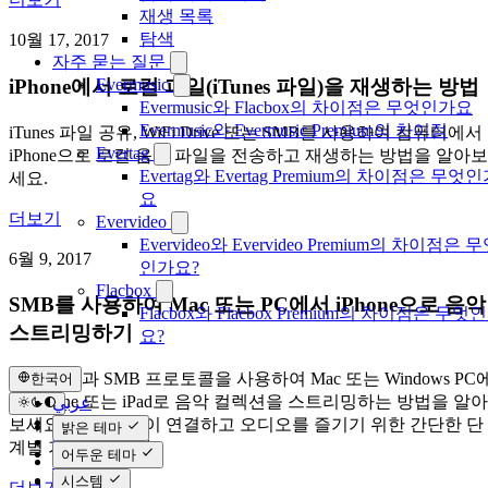
재생 목록
탐색
10월 17, 2017
자주 묻는 질문
iPhone에서 로컬 파일(iTunes 파일)을 재생하는 방법
Evermusic
Evermusic와 Flacbox의 차이점은 무엇인가요
Evermusic와 Evermusic Premium의 차이점
iTunes 파일 공유, WiFi Drive 또는 SMB를 사용하여 컴퓨터에서
Evertag
iPhone으로 로컬 음악 파일을 전송하고 재생하는 방법을 알아보
Evertag와 Evertag Premium의 차이점은 무엇
세요.
요
더보기
Evervideo
Evervideo와 Evervideo Premium의 차이점은 
6월 9, 2017
인가요?
Flacbox
SMB를 사용하여 Mac 또는 PC에서 iPhone으로 음악
Flacbox와 Flacbox Premium의 차이점은 무엇
스트리밍하기
요?
Evermusic과 SMB 프로토콜을 사용하여 Mac 또는 Windows PC
한국어
서 iPhone 또는 iPad로 음악 컬렉션을 스트리밍하는 방법을 알아
عربي
Català
보세요. 동기화 없이 연결하고 오디오를 즐기기 위한 간단한 단
밝은 테마
Čeština
계별 가이드입니다.
어두운 테마
Dansk
Deutsch
시스템
더보기