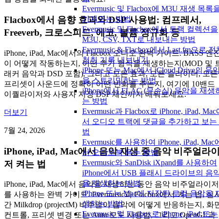
Evermusic 및 Flacbox에 M3U 재생 목록
가져오는 방법
Flacbox에서 음향 효과와 DSP 사용법: 컴프레서,
Evermusic 및 Flacbox에서 트랙 컬렉션을
Freeverb, 크로스피드, 에코, 볼륨 정규화 등
M3U, CSV, TXT로 내보내는 방법
Evermusic & Flacbox에서 Last.fm으로 
iPhone, iPad, Mac에서의 Flacbox 오디오 완벽 가이드. BASS 엔
청취 기록 내보내기
이 어떻게 작동하는지, 어떤 추가 형식을 재생하는지(MOD 및 
iPhone 또는 Mac에서 iCloud Drive의 음
래커 음악과 DSD 포함), 그리고 모든 효과, 모든 슬라이더, 모든
을 스트리밍하는 방법
프리셋이 사운드에 정확히 어떤 변화를 주는지, 여기에 10밴드
iPhone에서 FLAC (무손실) 음악을 재생
이퀄라이저와 사용자 지정 DSP 체인까지 배워보세요.
는 방법
Evermusic과 Flacbox로 iPhone, iPad, Ma
더보기
서 오디오 트랙에 댓글을 추가하고 보는
7월 24, 2026
법
Evermusic를 사용하여 iPhone, iPad, Mac
iPhone, iPad, Mac에서 음악 재생 중 음악 비주얼라
서 오디오북 듣는 방법
Evermusic와 SanDisk iXpand를 사용하여
저 켜는 법
iPhone에서 USB 플래시 드라이브의 음
을 재생하는 방법
iPhone, iPad, Mac에서 음악을 재생하는 동안 음악 비주얼라이저
iPhone 또는 Mac에 저장된 로컬 음악을 
를 사용하는 완벽 가이드. Evermusic과 Flacbox에서 켜는 법, 실
생하는 방법
간 Milkdrop (projectM) 비주얼이 음악에 어떻게 반응하는지, 화
Evermusic 및 Flacbox로 iPhone, iPad 또는
컨트롤, 프리셋 변경 또는 Auto 모드 사용법, 그리고 OpenGL과