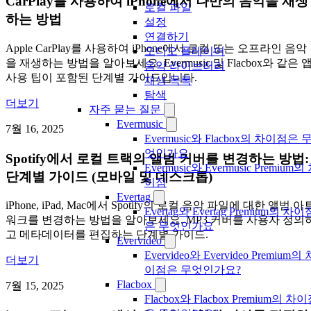
CarPlay를 사용하여 iPhone에서 나만의 음악을 재생
로컬 파일
하는 방법
설정
연결하기
Apple CarPlay를 사용하여 iPhone에서 로컬 또는 오프라인 음악
오디오 플레이어
을 재생하는 방법을 알아보세요. Evermusic 및 Flacbox와 같은 
음악 라이브러리
사용 팁이 포함된 단계별 가이드입니다.
재생 목록
탐색
더보기
자주 묻는 질문
Evermusic
7월 16, 2025
Evermusic와 Flacbox의 차이점은 
엇인가요
Spotify에서 로컬 트랙의 앨범 커버를 변경하는 방법:
Evermusic와 Evermusic Premium의
단계별 가이드 (모바일 및 데스크톱)
이점
Evertag
iPhone, iPad, Mac에서 Spotify의 로컬 음악 파일에 대한 앨범 아
Evertag와 Evertag Premium의 차이
워크를 변경하는 방법을 알아보세요. MP3 커버를 사용자 정의
은 무엇인가요
고 메타데이터를 편집하는 단계별 가이드.
Evervideo
Evervideo와 Evervideo Premium의 
더보기
이점은 무엇인가요?
Flacbox
7월 15, 2025
Flacbox와 Flacbox Premium의 차