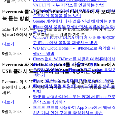
12월 26, 2023
VAULT의 내부 저장소를 연결하는 방법
YouTube에서 음악을 다운로드하고 iPhone에
Evermusic를 사용하여 iPhone, iPad, Mac에서 오디
오프라인 음악을 듣는 방법
북 듣는 방법
Google 계정에서 타사 앱을 연결 해제하는 방
iPhone에서 음악을 재생하면서 동영상을 녹화
오프라인 재생, 북마크, 속도 조절 등 Evermusic를 사용하여 iOS
는 방법
및 macOS에서 오디오북을 듣는 완벽한 가이드.
Windows 10에서 DLNA 미디어 서버를 활성
고 iPhone에서 음악을 재생하는 방법
더보기
WD My Cloud Home에서 iPhone으로 음악을 
9월 5, 2023
생하는 방법
iTunes 없이 WiFi-Drive를 사용하여 컴퓨터에
Evermusic와 SanDisk iXpand를 사용하여 iPhone에
iPhone으로 음악 파일 전송하는 방법
오프라인 상태에서 iPhone으로 Dropbox 음악 
USB 플래시 드라이브의 음악을 재생하는 방법
생하기
iPhone 및 Mac에서 ID3 태그를 편집하는 방법
Evermusic와 SanDisk iXpand Flash Drive를 사용하여 iPhone 또는
iPhone에서 로컬 파일(iTunes 파일)을 재생하는
iPad에서 USB 저장장치의 음악을 직접 재생하는 방법을 알아보
방법
세요.
SMB를 사용하여 Mac 또는 PC에서 iPhone으
음악 스트리밍하기
더보기
프로모 코드를 사용하여 App Store에서 앱을 
9월 5, 2023
치하거나 인앱 구매를 활성화하는 방법