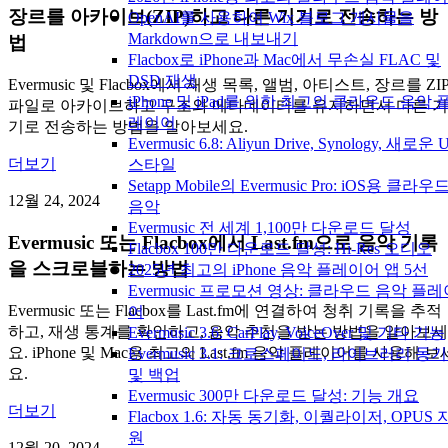
장르를 아카이브(ZIP)하고 다른 기기로 전송하는 방
OpenAI를 사용하여 Wix 블로그 게시물을
Markdown으로 내보내기
법
Flacbox로 iPhone과 Mac에서 무손실 FLAC 및
DSD 재생
Evermusic 및 Flacbox에서 재생 목록, 앨범, 아티스트, 장르를 ZI
iPhone 및 iPad를 위한 최고의 클라우드 음악 
파일로 아카이브하고 구조와 메타데이터를 유지하면서 다른 기
레이어
기로 전송하는 방법을 알아보세요.
Evermusic 6.8: Aliyun Drive, Synology, 새로운 U
더보기
스타일
Setapp Mobile의 Evermusic Pro: iOS용 클라우
12월 24, 2024
음악
Evermusic 전 세계 1,100만 다운로드 달성
Evermusic 또는 Flacbox에서 Last.fm으로 음악 기록
Flacbox 100만 다운로드 달성: Hi-Res 오디오
을 스크로블하는 방법
2025년 최고의 iPhone 음악 플레이어 앱 5선
Evermusic 프로모션 영상: 클라우드 음악 플레
Evermusic 또는 Flacbox를 Last.fm에 연결하여 청취 기록을 추적
어
하고, 재생 통계를 확인하고, 음악 추천을 받는 방법을 알아보세
Evermusic 3.6: CarPlay, VoiceOver 및 기타 기능
요. iPhone 및 Mac용 최고의 Last.fm 음악 플레이어를 사용해 보
Evermusic 3.1: 크로스페이드, 라이브러리 동
요.
및 백업
Evermusic 300만 다운로드 달성: 기능 개요
더보기
Flacbox 1.6: 자동 동기화, 이퀄라이저, OPUS 
원
12월 20, 2024