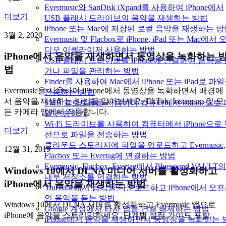
Evermusic와 SanDisk iXpand를 사용하여 iPhone에서
더보기
USB 플래시 드라이브의 음악을 재생하는 방법
iPhone 또는 Mac에 저장된 로컬 음악을 재생하는 
3월 2, 2020
Evermusic 및 Flacbox로 iPhone, iPad 또는 Mac에서 
디오 이퀄라이저 사용하는 방법
iPhone에서 음악을 재생하면서 동영상을 녹화하는 
USB 플래시 드라이브를 iPhone에 연결하여 음악을
법
거나 파일을 관리하는 방법
Finder를 사용하여 Mac에서 iPhone 또는 iPad로 파
Evermusic을 사용하여 iPhone에서 동영상을 녹화하면서 배경에
전송하는 방법
서 음악을 재생하는 방법을 알아보세요. TikTok, Instagram 및 모
SMB 프로토콜을 사용하여 컴퓨터에서 iPhone으로 
든 카메라 앱에서 작동합니다.
일 전송하기
Wi-Fi 드라이브를 사용하여 컴퓨터에서 iPhone으로
더보기
선으로 파일을 전송하는 방법
클라우드 스토리지에 파일을 업로드하고 Evermusic,
12월 31, 2019
Flacbox 또는 Evertag에 연결하는 방법
Evermusic, Flacbox, Evertag에서 Bluesound VAULT의
Windows 10에서 DLNA 미디어 서버를 활성화하고
내부 저장소를 연결하는 방법
iPhone에서 음악을 재생하는 방법
YouTube에서 음악을 다운로드하고 iPhone에서 오
인 음악을 듣는 방법
Windows 10에서 DLNA 서버를 활성화하고 Evermusic 앱으로
Google 계정에서 타사 앱을 연결 해제하는 방법
iPhone에 음악을 스트리밍하세요. 단계별 설정 가이드 포함.
iPhone에서 음악을 재생하면서 동영상을 녹화하는 