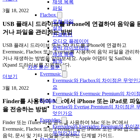
재생 목록
파일
3월 18, 2022
Flacbox
로컬 파일
USB 플래시 드라이브를 iPhone에 연결하여 음악을 
설정
거나 파일을 관리하는 방법
연결하기
오디오 플레이어
USB 플래시 드라이브 또는 SD 카드를 iPhone에 연결하고
음악 라이브러리
Evermusic, Flacbox 또는 Evertag를 사용하여 음악 파일을 관리하
재생 목록
거나 재생하는 방법을 알아보세요. Apple 어댑터 및 SanDisk
탐색
iXpand 드라이브를 지원합니다.
자주 묻는 질문
Evermusic
더보기
Evermusic와 Flacbox의 차이점은 무엇인
요
3월 18, 2022
Evermusic와 Evermusic Premium의 차이
Evertag
Finder를 사용하여 Mac에서 iPhone 또는 iPad로 파
Evertag와 Evertag Premium의 차이점은 
을 전송하는 방법
엇인가요
Evervideo
Finder 또는 iTunes 파일 공유를 사용하여 Mac 또는 PC에서
Evervideo와 Evervideo Premium의 차이
Evermusic, Flacbox 또는 Evertag과 같은 iPhone 또는 iPad 앱으로
무엇인가요?
음악, 문서 및 기타 파일을 전송하는 단계별 가이드.
Flacbox