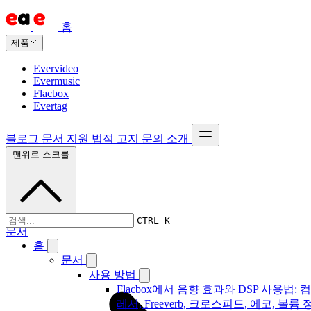
홈
제품
Evervideo
Evermusic
Flacbox
Evertag
블로그
문서
지원
법적 고지
문의
소개
맨위로 스크롤
CTRL K
문서
홈
문서
사용 방법
Flacbox에서 음향 효과와 DSP 사용법: 
레서, Freeverb, 크로스피드, 에코, 볼륨 