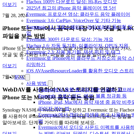
Flacbox 100만 다운로드 달성: Hi-Res 오디오
더보기
2025년 최고의 iPhone 음악 플레이어 앱 5선
Evermusic 프로모션 영상: 클라우드 음악 플레이어
7월 28, 2024
Evermusic 3.6: CarPlay, VoiceOver 및 기타 기능
Evermusic 3.1: 크로스페이드, 라이브러리 동기화 및
iPhone 또는 Mac에서 음악의 내장 가사, 댓글 및 LR
업
파일을 보는 방법
Evermusic 300만 다운로드 달성: 기능 개요
Flacbox 1.6: 자동 동기화, 이퀄라이저, OPUS 지원
iPhone 또는 Mac의 Evermusic 앱을 사용하여 노래의 내장 가사,
Evermusic 2.3: 자동 동기화, 재생 위치 및 태그
댓글 및 동기화된 LRC 파일을 보는 방법을 알아보세요.
Evermusic로 iPhone에서 클라우드 저장소의 음악 
리밍하기
더보기
iOS AVAssetResourceLoader를 활용한 오디오 스트
7월 28, 2024
문서
사용 방법
WebDAV를 사용하여 NAS 스토리지를 연결하고
Flacbox에서 음향 효과와 DSP 사용법: 컴프레
Freeverb, 크로스피드, 에코, 볼륨 정규화 등
iPhone 또는 Mac에서 음악 듣는 방법
iPhone, iPad, Mac에서 음악 재생 중 음악 비주
라이저 켜는 법
Synology NAS에서 WebDAV를 구성하고 Evermusic 또는 Flacbo
Evermusic에서 갭리스 재생을 켜고 사용하는 
를 사용하여 iPhone이나 Mac으로 음악을 스트리밍하는 방법을
법
알아보세요. 단계별 가이드를 따라해 보세요.
Evermusic에서 오디오 사운드 이펙트를 사용
더보기
는 방법: 리버브, 딜레이, 디스토션, 컴프레서,