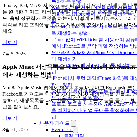
녹화하는 방법
iPhone, iPad, Mac에서 Evermusic의 실시간 오디오 이펙트를 다
Windows 10에서 DLNA 미디어 서버를 
는 완벽한 가이드. 리버브, 딜레이, 디스토션, 컴프레서, 크로스
성화하고 iPhone에서 음악을 재생하는 
드, 음량 정규화가 무엇을 하는지, 어떻게 만들어졌는지, 그리고
법
각각을 켜고 프리셋을 고르고 세밀하게 조정하는 방법을 알아
WD My Cloud Home에서 iPhone으로 음
세요.
을 재생하는 방법
iTunes 없이 WiFi-Drive를 사용하여 컴
더보기
에서 iPhone으로 음악 파일 전송하는 방
오프라인 상태에서 iPhone으로 Dropbox
7월 5, 2026
악 재생하기
iPhone 및 Mac에서 ID3 태그를 편집하는
Apple Music 재생목록을 내보내고 Mac의 Evermusic
법
에서 재생하는 방법
iPhone에서 로컬 파일(iTunes 파일)을 재
하는 방법
Mac의 Apple Music 앱에서 재생목록을 내보내고 Evermusic 또
SMB를 사용하여 Mac 또는 PC에서 iPhon
Flacbox로 가져오는 단계별 가이드. M3U 재생목록을 만들고, 
으로 음악 스트리밍하기
송하고, 재생목록을 다시 만들지 않고도 고급 기능을 즐기는 방
프로모 코드를 사용하여 App Store에서 
법을 알아보세요.
을 설치하거나 인앱 구매를 활성화하는 
법
더보기
사용자 가이드
8월 21, 2025
Evermusic
로컬 파일