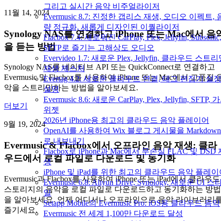
그리고 실시간 음악 비주얼라이저
11월 14, 2024
Evermusic 8.7: 진정한 갭리스 재생, 오디오 이펙트, 
량 정규화, 새롭게 디자인된 이퀄라이저
Synology NAS를 연결하고 iPhone 또는 Mac에서 음
Flacbox 7.4: 새로워진 CarPlay, Plex, Jellyfin, Subsonic
을 듣는 방법
SFTP로 즐기는 고해상도 오디오
Evervideo 1.7: 새로운 Plex, Jellyfin, 클라우드 스트리
Synology NAS를 네이티브 API 또는 QuickConnect로 연결하고
재생 제스처
Evermusic 및 Flacbox를 사용하여 iPhone 또는 Mac에서 고품질 
Evertag 4.2: 새로운 클라우드 연결, 태그 편집기 설
악을 스트리밍하는 방법을 알아보세요.
설명
Evermusic 8.6: 새로운 CarPlay, Plex, Jellyfin, SFTP, 
더보기
위젯
2026년 iPhone용 최고의 클라우드 음악 플레이어
9월 19, 2024
OpenAI를 사용하여 Wix 블로그 게시물을 Markdow
로 내보내기
Evermusic & Flacbox에서 오프라인 음악 재생: 클라
Flacbox로 iPhone과 Mac에서 무손실 FLAC 및 DSD
우드에서 로컬 파일로 다운로드 및 동기화
생
iPhone 및 iPad를 위한 최고의 클라우드 음악 플레
Evermusic과 Flacbox를 사용하여 iPhone 또는 iPad에서 클라우드
Evermusic 6.8: Aliyun Drive, Synology, 새로운 UI 스
스토리지의 음악을 로컬 파일로 다운로드하고 동기화하는 방법
일
을 알아보세요. 언제 어디서나 오프라인으로 음악 라이브러리
Setapp Mobile의 Evermusic Pro: iOS용 클라우드 음악
즐기세요.
Evermusic 전 세계 1,100만 다운로드 달성