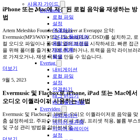
사용자 가이드
iPhone 또는 Mac에 저장된 로컬 음악을 재생하는 방
Evermusic
법
로컬 파일
설정
연결하기
Artem Meleshko Founder & Engineer at Everappz 요약:
오디오 플레이어
Evermusic(MP3/WAV) 또는 Flacbox(FLAC/DSD)를 설치하고, 로
음악 라이브러리
컬 오디오 파일이나 폴더를 열어 재생을 시작하세요. 빠른 접근
재생 목록
을 위해 폴더를 즐겨찾기에 추가하거나, 트랙을 음악 라이브러
탐색
로 가져오거나, 재생 목록을 만들 수 있습니다.
Evertag
더보기
내비게이션
로컬 파일
9월 5, 2023
설정
연결하기
Evermusic 및 Flacbox로 iPhone, iPad 또는 Mac에서
태그 편집기
오디오 이퀄라이저 사용하는 방법
태그 필드 매핑
Evervideo
Evermusic 및 Flacbox의 10밴드 오디오 이퀄라이저로 음악을 맞
내비게이션
춤 설정하세요. 주파수 대역 미세 조정, 프리셋 적용, 볼륨 부스
미디어 보관함
및 구성 관리 방법을 알아보세요.
미디어 플레이어
설정
더보기