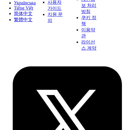
사용자
Українська
보 처리
Tiếng Việt
가이드
방침
简体中文
지원 문
쿠키 정
繁體中文
의
책
이용약
관
라이선
스 계약