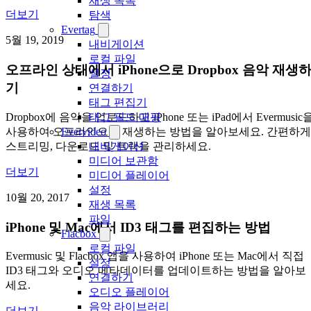
재생 목록
더보기
탐색
Evertag
5월 19, 2019
내비게이션
로컬 파일
오프라인 상태에서 iPhone으로 Dropbox 음악 재생
설정
기
연결하기
태그 편집기
Dropbox에 음악을 업로드하고 iPhone 또는 iPad에서 Evermusic
태그 필드 매핑
사용하여 오프라인으로 재생하는 방법을 알아보세요. 간편하게
Evervideo
스트리밍, 다운로드 및 트랙을 관리하세요.
내비게이션
미디어 보관함
더보기
미디어 플레이어
설정
10월 20, 2017
재생 목록
파일
iPhone 및 Mac에서 ID3 태그를 편집하는 방법
Flacbox
로컬 파일
Evermusic 및 Flacbox 앱을 사용하여 iPhone 또는 Mac에서 직접
설정
ID3 태그와 오디오 메타데이터를 업데이트하는 방법을 알아보
연결하기
세요.
오디오 플레이어
음악 라이브러리
더보기