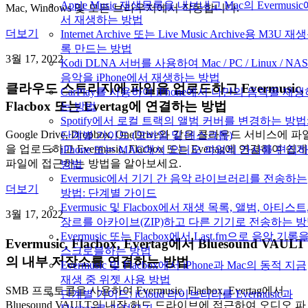
Apple Music 재생목록을 내보내고 Mac의 Evermusic
Mac, Windows 및 모든 브라우저에서 작동합니다.
서 재생하는 방법
더보기
Internet Archive 또는 Live Music Archive용 M3U 재
록 만드는 방법
3월 17, 2022
Kodi DLNA 서버를 사용하여 Mac / PC / Linux / NA
음악을 iPhone에서 재생하는 방법
클라우드 스토리지에 파일을 업로드하고 Evermusic,
CarPlay를 사용하여 iPhone에서 나만의 음악을 재
Flacbox 또는 Evertag에 연결하는 방법
는 방법
Spotify에서 로컬 트랙의 앨범 커버를 변경하는 방법
Google Drive, Dropbox, OneDrive와 같은 클라우드 서비스에 파
단계별 가이드 (모바일 및 데스크톱)
을 업로드하고 Evermusic, Flacbox 또는 Evertag에 연결하여 쉽게
iPhone 또는 MAC에서 오디오 파일의 가사를 편집
파일에 접근하는 방법을 알아보세요.
방법
Evermusic에서 기기 간 음악 라이브러리를 전송하는
더보기
방법: 단계별 가이드
Evermusic 및 Flacbox에서 재생 목록, 앨범, 아티스트
3월 17, 2022
장르를 아카이브(ZIP)하고 다른 기기로 전송하는 
Evermusic 또는 Flacbox에서 Last.fm으로 음악 기록
Evermusic, Flacbox, Evertag에서 Bluesound VAULT
스크로블하는 방법
의 내부 저장소를 연결하는 방법
Evermusic 및 Flacbox에서 iPhone과 Mac의 동적 지금
재생 중 위젯 사용 방법
SMB 프로토콜을 사용하여 Evermusic, Flacbox, Evertag에서
단계별 가이드: iCloud 라이브러리를 Evermusic과
Bluesound VAULT의 내장 하드 드라이브에 접근하여 오디오 파