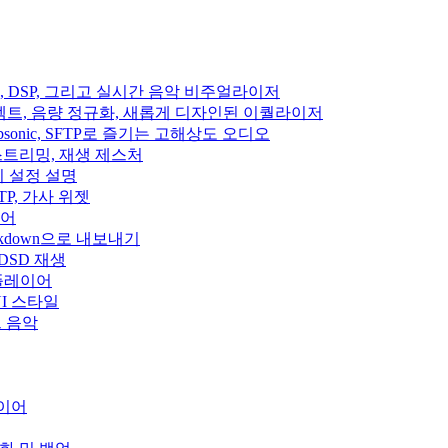
이펙트, DSP, 그리고 실시간 음악 비주얼라이저
디오 이펙트, 음량 정규화, 새롭게 디자인된 이퀄라이저
fin, Subsonic, SFTP로 즐기는 고해상도 오디오
클라우드 스트리밍, 재생 제스처
집기 설정 설명
, SFTP, 가사 위젯
이어
rkdown으로 내보내기
 DSD 재생
 플레이어
운 UI 스타일
우드 음악
레이어