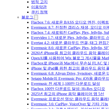
법적 고지
이용약관
쿠키 정책
블로그
Flacbox 7.6: 새로운 BASS 오디오 엔진, 
Evermusic 8.7: 진정한 갭리스 재생, 오
Flacbox 7.4: 새로워진 CarPlay, Plex, Jelly
Evervideo 1.7: 새로운 Plex, Jellyfin, 
Evertag 4.2: 새로운 클라우드 연결, 태그 편
Evermusic 8.6: 새로운 CarPlay, Plex, Jellyfin
2026년 iPhone용 최고의 클라우드 음악 플레
OpenAI를 사용하여 Wix 블로그 게시물을 Ma
Flacbox로 iPhone과 Mac에서 무손실 FLAC 및
iPhone 및 iPad를 위한 최고의 클라우드 음악
Evermusic 6.8: Aliyun Drive, Synology, 새로
Setapp Mobile의 Evermusic Pro: iOS용 클라
Evermusic 전 세계 1,100만 다운로드 달성
Flacbox 100만 다운로드 달성: Hi-Res 오디오
2025년 최고의 iPhone 음악 플레이어 앱 5선
Evermusic 프로모션 영상: 클라우드 음악 플
Evermusic 3.6: CarPlay, VoiceOver 및 기타 기능