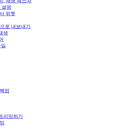
스트리밍, 재생 제스처
정 설명
, 가사 위젯
wn으로 내보내기
 재생
이어
스타일
 백업
 스트리밍하기
리밍