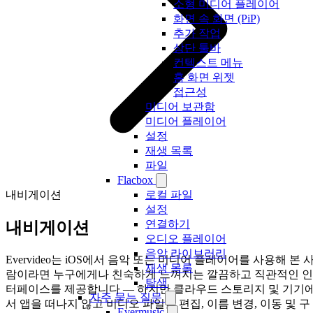
소형 미디어 플레이어
화면 속 화면 (PiP)
추가 작업
상단 툴바
컨텍스트 메뉴
홈 화면 위젯
접근성
미디어 보관함
미디어 플레이어
설정
재생 목록
파일
Flacbox
내비게이션
로컬 파일
설정
연결하기
내비게이션
오디오 플레이어
음악 라이브러리
Evervideo는 iOS에서 음악 또는 미디어 플레이어를 사용해 본 
재생 목록
람이라면 누구에게나 친숙하게 느껴지는 깔끔하고 직관적인 인
탐색
터페이스를 제공합니다 — 하지만 클라우드 스토리지 및 기기
자주 묻는 질문
서 앱을 떠나지 않고 비디오 파일을 편집, 이름 변경, 이동 및 구
Evermusic