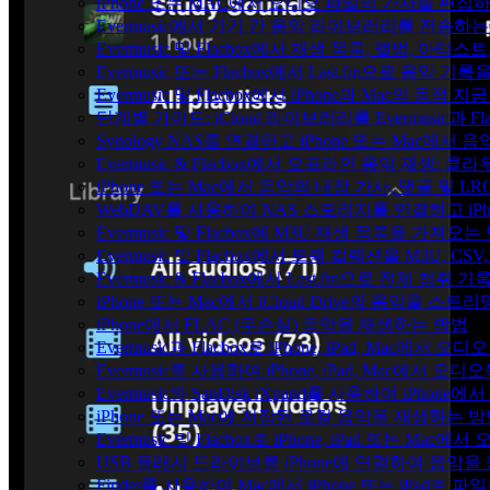
iPhone 또는 MAC에서 오디오 파일의 가사를 편집
Evermusic에서 기기 간 음악 라이브러리를 전송하
Evermusic 및 Flacbox에서 재생 목록, 앨범, 
Evermusic 또는 Flacbox에서 Last.fm으로 음악
Evermusic 및 Flacbox에서 iPhone과 Mac의 동적
단계별 가이드: iCloud 라이브러리를 Evermusic과 F
Synology NAS를 연결하고 iPhone 또는 Mac에서
Evermusic & Flacbox에서 오프라인 음악 재생
iPhone 또는 Mac에서 음악의 내장 가사, 댓글 및 L
WebDAV를 사용하여 NAS 스토리지를 연결하고 iPh
Evermusic 및 Flacbox에 M3U 재생 목록을 가져오는
Evermusic 및 Flacbox에서 트랙 컬렉션을 M3U, C
Evermusic & Flacbox에서 Last.fm으로 전체 청취
iPhone 또는 Mac에서 iCloud Drive의 음악을 스
iPhone에서 FLAC (무손실) 음악을 재생하는 방법
Evermusic과 Flacbox로 iPhone, iPad, Mac
Evermusic를 사용하여 iPhone, iPad, Mac에서 오
Evermusic와 SanDisk iXpand를 사용하여 iP
iPhone 또는 Mac에 저장된 로컬 음악을 재생하는 
Evermusic 및 Flacbox로 iPhone, iPad 또는 
USB 플래시 드라이브를 iPhone에 연결하여 음악
Finder를 사용하여 Mac에서 iPhone 또는 iPad로