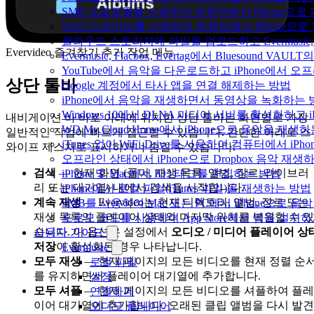
SMB 프로토콜을 사용하여 컴퓨터에서 iPhone으로
Wi-Fi 드라이브를 사용하여 컴퓨터에서 iPhone으
클라우드 스토리지에 파일을 업로드하고 Evermusic, Fl
Evervideo 즐겨찾기 추가 작업 메뉴
Evermusic, Flacbox, Evertag에서 Bluesound
YouTube에서 음악을 다운로드하고 iPhone에서 
상단 툴바
Google 계정에서 타사 앱을 연결 해제하는 방법
iPhone에서 음악을 재생하면서 동영상을 녹화하는 
Windows 10에서 DLNA 미디어 서버를 활성화하고 
내비게이션 바 바로 아래에 위치한 상단 툴바는 화면별로 가장
WD My Cloud Home에서 iPhone으로 음악을 재생
일반적인 작업에 빠르게 접근할 수 있습니다. 간단한 아래로 스
iTunes 없이 WiFi-Drive를 사용하여 컴퓨터에서 i
와이프 제스처로 표시하거나 숨길 수 있습니다.
오프라인 상태에서 iPhone으로 Dropbox 음악 재생
검색
— 현재 화면 (폴더, 재생 목록, 앨범, 장르, 라이브러
iPhone 및 Mac에서 ID3 태그를 편집하는 방법
리 또는 대기열) 내에서 검색을 시작합니다.
iPhone에서 로컬 파일(iTunes 파일)을 재생하는 방법
계속 재생
— Evervideo는 현재 디렉토리, 앨범, 장르 또는
SMB를 사용하여 Mac 또는 PC에서 iPhone으로 
재생 목록의 플레이어 상태와 마지막 위치를 복원할 수 있
프로모 코드를 사용하여 App Store에서 앱을 설
습니다. 이 옵션은 설정에서
오디오 / 미디어 플레이어 상
사용자 가이드
저장
이 활성화된 경우 나타납니다.
Evermusic
모두 재생
— 현재 페이지의 모든 비디오를 현재 정렬 순
로컬 파일
를 유지하면서 플레이어 대기열에 추가합니다.
설정
모두 셔플
— 현재 페이지의 모든 비디오를 셔플하여 플레
연결하기
이어 대기열에 추가합니다. 오래된 클립 앨범을 다시 발견
오디오 플레이어