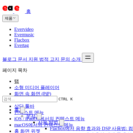
홈
제품
Evervideo
Evermusic
Flacbox
Evertag
블로그
문서
지원
법적 고지
문의
소개
페이지 목차
탭
소형 미디어 플레이어
화면 속 화면 (PiP)
CTRL K
추가 작업
상단 툴바
홈
컨텍스트 메뉴
문서
iOS / iPadOS에서의 컨텍스트 메뉴
사용 방법
macOS에서의 컨텍스트 메뉴
Flacbox에서 음향 효과와 DSP 사용법: 컴
홈 화면 위젯