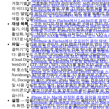
Spotify에서 로컬 트랙의 앨범 커버를 변경하
겨찾기별로 그룹화된 미디어 라이브러리. 사진 라이브러
iPhone 또는 MAC에서 오디오 파일의 가사를
의 비디오(모든 비디오, 짧음, 보통, 긴 영상, 화면 녹화 및
Evermusic에서 기기 간 음악 라이브러리를 
사진 앨범)와 음악 라이브러리(앨범, 장르, 재생 목록)도 
Evermusic 및 Flacbox에서 재생 목록, 
색할 수 있습니다.
Evermusic 또는 Flacbox에서 Last.fm으
재생 목록
— 모든 비디오 재생 목록을 한 곳에서 관리: 만
Evermusic 및 Flacbox에서 iPhone과 Mac
들기, 이름 변경, 커버 아트 편집, 순서 변경, 오프라인 모
단계별 가이드: iCloud 라이브러리를 Evermusi
활성화, M3U / M3U8 / CUE 파일 가져오기, M3U / CSV /
Synology NAS를 연결하고 iPhone 또는 Ma
TXT로 내보내기.
Evermusic & Flacbox에서 오프라인 음
파일
— 올인원 파일 관리자. 파일 탭은 대부분의 앱이 “연
iPhone 또는 Mac에서 음악의 내장 가사, 댓글
결하기"와 “로컬 파일"로 분리하는 것을 하나로 결합합니
WebDAV를 사용하여 NAS 스토리지를 연결하고 
다: 클라우드 스토리지 (Google Drive, Dropbox, OneDrive,
Evermusic 및 Flacbox에 M3U 재생 목록을 
iCloud Drive, MEGA, Box, pCloud, Yandex Disk 등), SMB /
Evermusic 및 Flacbox에서 트랙 컬렉션을 M3
WebDAV / FTP / SFTP / NFS / DLNA를 통한 NAS 공유, 자
Evermusic & Flacbox에서 Last.fm으로 전
체 호스팅 미디어 서버 (Plex, Jellyfin, Emby, Subsonic,
iPhone 또는 Mac에서 iCloud Drive의 음
Navidrome), RTSP IP 카메라 스트림, S3 호환 객체 스토리
iPhone에서 FLAC (무손실) 음악을 재생하는 
지, Documents 폴더, iPhone / iPad / Mac의 파일, 전송 대기
Evermusic과 Flacbox로 iPhone, iPad
및 사용 가능한 장치 섹션. 상단 왼쪽의 회전 화살표 전송
Evermusic를 사용하여 iPhone, iPad, Mac
아이콘으로 활성 다운로드 및 업로드에 즉시 접근할 수 있
Evermusic와 SanDisk iXpand를 사용하
습니다.
iPhone 또는 Mac에 저장된 로컬 음악을 재생
설정
— 애플리케이션 설정 변경: 미디어 플레이어 (화면
Evermusic 및 Flacbox로 iPhone, iPa
속 화면, 하드웨어 디코더, 비디오 이퀄라이저, 비디오 스
USB 플래시 드라이브를 iPhone에 연결하여