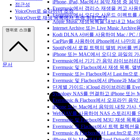
iPhone, iPad, Mac에서 음악 재생 중
접근성
Evermusic에서 갭리스 재생을 켜고 사
VoiceOver로 슬라이더 조정
Evermusic에서 오디오 사운드 이펙트
VoiceOver로 재생 목록에서 트랙 위치 조정
Apple Music 재생목록을 내보내고 Mac
Internet Archive 또는 Live Music A
맨위로 스크롤
Kodi DLNA 서버를 사용하여 Mac / PC 
CarPlay를 사용하여 iPhone에서 나만
Spotify에서 로컬 트랙의 앨범 커버를 
iPhone 또는 MAC에서 오디오 파일의
Evermusic에서 기기 간 음악 라이브
문서
Evermusic 및 Flacbox에서 재생 목
Evermusic 또는 Flacbox에서 Last
Evermusic 및 Flacbox에서 iPhone
단계별 가이드: iCloud 라이브러리를 Ever
Synology NAS를 연결하고 iPhone 또
Evermusic & Flacbox에서 오프라
iPhone 또는 Mac에서 음악의 내장 가사
WebDAV를 사용하여 NAS 스토리지를 연
Evermusic 및 Flacbox에 M3U 재생 
Evermusic 및 Flacbox에서 트랙 컬렉션
Evermusic & Flacbox에서 Last.fm
iPhone 또는 Mac에서 iCloud Driv