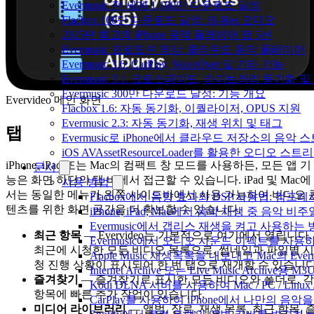
Evermusic 전 세계 1,100만 다운로드 달성
Flacbox 100만 다운로드 달성: Hi-Res 오디오
2025년 최고의 iPhone 음악 플레이어 앱 5선
Evermusic 프로모션 영상: 클라우드 음악 플레이어
Evermusic 3.6: CarPlay, VoiceOver 및 기타 기능
Evermusic 3.1: 크로스페이드, 라이브러리 동기화 및
Evermusic 300만 다운로드 달성: 기능 개요
Evervideo 메인 화면
Flacbox 1.6: 자동 동기화, 이퀄라이저, OPUS 지원
Evermusic 2.3: 자동 동기화, 재생 위치 및 태그
탭
Evermusic로 iPhone에서 클라우드 저장소의 음악
iOS AVAssetResourceLoader를 활용한 오디오 스트
iPhone, iPad 또는 Mac의 컴팩트 창 모드를 사용하든, 모든 앱 기
문서
능은 화면 하단의 탭 바에서 접근할 수 있습니다. iPad 및 Mac에
사용 방법
서는 동일한 메뉴가 왼쪽 사이드바에서 사용 가능하여 비디오 
Flacbox에서 음향 효과와 DSP 사용법: 컴프레서
텐츠를 위한 화면 공간을 더 확보할 수 있습니다.
iPhone, iPad, Mac에서 음악 재생 중 음악 
Evermusic에서 갭리스 재생을 켜고 사용하는
최근 항목
— Evervideo는 기본적으로 여기에서 열립니다.
Evermusic에서 오디오 사운드 이펙트를 사용
최근에 시청한 모든 비디오 목록으로, 썸네일과 파일별 시
Apple Music 재생목록을 내보내고 Mac의 Ev
청 진행 상황이 표시되어 한 번 탭으로 재개할 수 있습니다
Internet Archive 또는 Live Music Archi
즐겨찾기
— 즐겨찾기로 표시한 모든 비디오와 폴더로, 각
Kodi DLNA 서버를 사용하여 Mac / PC / Li
항목에 빠른 추가 작업이 있습니다.
CarPlay를 사용하여 iPhone에서 나만의 음
미디어 라이브러리
— 앨범, 장르, 재생 목록, 최근 항목, 