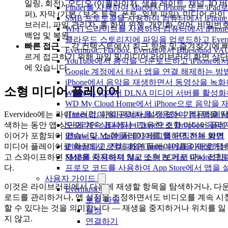
일링, 회전), 오디오 (이퀄라이저, 샘플 레이트, 채널, IO 버
Finder를 사용하여 Mac에서 iPhone 또는 i
퍼), 자막 (기본 / 보조 트랙, 폰트, 외부 파일), 미디어 라이
SMB 프로토콜을 사용하여 컴퓨터에서 iPhon
브러리, 파일 관리자, 홈 화면 위젯, 개인화, 언어, 비밀번호
Wi-Fi 드라이브를 사용하여 컴퓨터에서 iPh
백업 및 복원.
클라우드 스토리지에 파일을 업로드하고 Evermusic
빠른 접근
— 각 컨텍스트에서 최근 항목 및 즐겨찾기에 
Evermusic, Flacbox, Evertag에서 Blue
르게 접근하기 위해 파일 및 미디어 라이브러리 화면 상단
YouTube에서 음악을 다운로드하고 iPhone
에 있습니다.
Google 계정에서 타사 앱을 연결 해제하는 방
iPhone에서 음악을 재생하면서 동영상을 녹
소형 미디어 플레이어
Windows 10에서 DLNA 미디어 서버를 활성
WD My Cloud Home에서 iPhone으로 음악
iTunes 없이 WiFi-Drive를 사용하여 컴퓨터
Evervideo에는 라이브러리, 파일 관리자, 설정 또는 기타 탭을 
오프라인 상태에서 iPhone으로 Dropbox 음
색하는 동안 앱 상단에 계속 표시되는 고유한 소형 미디어 플레
iPhone 및 Mac에서 ID3 태그를 편집하는 방법
이어가 포함되어 있습니다. 소형 플레이어를 탭하면 전체 화면
iPhone에서 로컬 파일(iTunes 파일)을 재생하
미디어 플레이어로 확장되고, 전체 화면 플레이어를 아래로 탭
SMB를 사용하여 Mac 또는 PC에서 iPhon
고 스와이프하면 재생을 중지하지 않고 소형 보기로 다시 접힙
프로모 코드를 사용하여 App Store에서 앱
다.
사용자 가이드
이것은 라이브러리에서 다음에 재생할 항목을 탐색하거나, 다
Evermusic
로드를 관리하거나, 앱 설정을 조정하면서도 비디오를 계속 시
로컬 파일
할 수 있다는 것을 의미합니다 — 재생을 중지하거나 위치를 잃
설정
지 않고.
연결하기