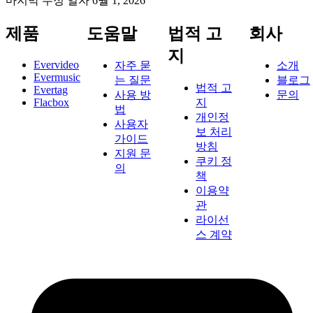
마지막 수정 일자
6월 1, 2026
제품
도움말
법적 고
회사
지
Evervideo
자주 묻
소개
Evermusic
는 질문
블로그
법적 고
Evertag
사용 방
문의
Flacbox
지
법
개인정
사용자
보 처리
가이드
방침
지원 문
쿠키 정
의
책
이용약
관
라이선
스 계약