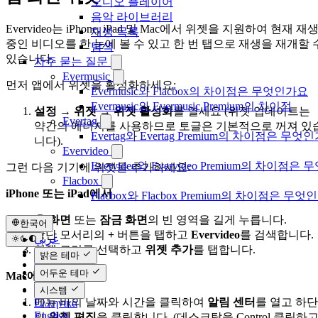
오디오 플레이어
음악 라이브러리
Evervideo는 iPhone, iPad 및 Mac에서 위젯을 지원하여 현재 재
재생 목록
중인 비디오를 한 눈에 볼 수 있고 한 번 탭으로 재생을 재개할 
탐색
있습니다.
자주 묻는 질문
Evermusic
먼저 앱에서 위젯을 활성화하세요:
Evermusic와 Flacbox의 차이점은 무엇인가요
Evermusic와 Evermusic Premium의 차이점
설정 → 위젯 → 위젯 활성화
를 열세요 (위젯 업데이트는
Evertag
약간의 에너지를 사용하므로 토글은 기본적으로 꺼져 있
Evertag와 Evertag Premium의 차이점은 무엇
니다).
Evervideo
Evervideo와 Evervideo Premium의 차이점
그런 다음 기기에 위젯을 추가하세요:
Flacbox
iPhone 또는 iPad에서
Flacbox와 Flacbox Premium의 차이점은 무엇
홈 화면
또는
잠금 화면
의 빈 영역을 길게 누릅니다.
한국어
상단 모서리의
+
버튼을 탭하고
Evervideo
를 검색합니다.
عربي
위젯 크기를 선택하고
위젯 추가
를 탭합니다.
Català
밝은 테마
Čeština
어두운 테마
Mac에서
Dansk
Deutsch
시스템
메뉴 바의 날짜와 시간을 클릭하여
알림 센터
를 열고 하단
Ελληνικά
English
의
위젯 편집
을 클릭합니다. (데스크탑을 Control 클릭하