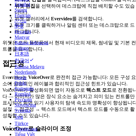
Español
위젯 편집
을 선택하여 데스크탑에 직접 배치할 수도 있습
Suomi
니다.)
Français
위젯 갤러리에서
Evervideo
를 검색합니다.
עברית
위젯 크기를 클릭하거나 알림 센터 또는 데스크탑으로 드
हिन्दी
래그합니다.
Hrvatski
Magyar
Bahasa Indonesia
위젯은 모든 플랫폼에서 현재 비디오의 제목, 썸네일 및 기본 컨
Italiano
트롤을 표시합니다.
日本語
한국어
접근성
Bahasa Melayu
Nederlands
Evervideo는
VoiceOver
로 완전히 접근 가능합니다: 모든 구성 요
Norsk
Polski
소에 설명적인 레이블과 합리적인 접근성 힌트가 있습니다.
Português
VoiceOver가 활성화되면 앱이 자동으로
텍스트 모드
로 전환됩
Română
다 — 이미지가 많은 장식 요소는 숨겨지고 의미 있는 컨트롤만
Русский
표시되어 화면 읽기 사용자의 탐색 속도와 명확성이 향상됩니다
Slovenčina
설정 → 접근성 → 텍스트 모드에서 텍스트 모드를 수동으로 활
Svenska
성화할 수도 있습니다.
ไทย
Türkçe
VoiceOver로 슬라이더 조정
Українська
Tiếng Việt