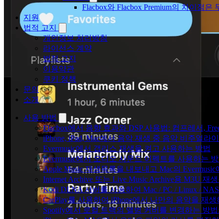
Flacbox와 Flacbox Premium의 차이
지원
법적 고지
개인정보 처리방침
라이선스 계약
법적 고지
이용약관
쿠키 정책
문의
소개
사용 방법
Flacbox에서 음향 효과와 DSP 사용법: 컴프레서, Fr
iPhone, iPad, Mac에서 음악 재생 중 음악 비주얼라
Evermusic에서 갭리스 재생을 켜고 사용하는 방법
Evermusic에서 오디오 사운드 이펙트를 사용하는 
Apple Music 재생목록을 내보내고 Mac의 Evermu
Internet Archive 또는 Live Music Archive용 M
Kodi DLNA 서버를 사용하여 Mac / PC / Linux /
CarPlay를 사용하여 iPhone에서 나만의 음악을 재
Spotify에서 로컬 트랙의 앨범 커버를 변경하는 방