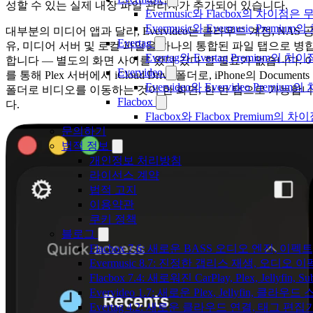
성할 수 있는 실제 내장 파일 관리자가 추가되어 있습니다.
Evermusic와 Flacbox의 차이점
Evermusic와 Evermusic Premiu
대부분의 미디어 앱과 달리, Evervideo는 클라우드 계정, NAS 
Evertag
유, 미디어 서버 및 로컬 파일을 하나의 통합된 파일 탭으로 병
Evertag와 Evertag Premium
합니다 — 별도의 화면 사이를 왔다 갔다 할 필요가 없습니다. 
Evervideo
를 통해 Plex 서버에서 iCloud Drive 폴더로, iPhone의 Documents
Evervideo와 Evervideo Prem
폴더로 비디오를 이동하는 것이 한 화면, 한 번 탭으로 가능합니
Flacbox
다.
Flacbox와 Flacbox Premium
문의하기
법적 정보
개인정보 처리방침
라이선스 계약
법적 고지
이용약관
쿠키 정책
블로그
Flacbox 7.6: 새로운 BASS 오디오 엔진, 
Evermusic 8.7: 진정한 갭리스 재생, 오
Flacbox 7.4: 새로워진 CarPlay, Plex, Jelly
Evervideo 1.7: 새로운 Plex, Jellyfin, 
Evertag 4.2: 새로운 클라우드 연결, 태그 편