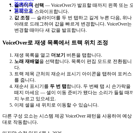
简体中文
슬라이더 선택
— VoiceOver가 발표할 때까지 왼쪽 또는 
繁體中文
른쪽으로 스와이프합니다.
값 조정
— 슬라이더를 두 번 탭하고 길게 누른 다음, 위나
아래로 드래그하여 값을 빠르게 변경합니다. VoiceOver는
변경할 때마다 새 값을 발표합니다.
VoiceOver로 재생 목록에서 트랙 위치 조정
재생 목록을 열고
더보기
버튼을 탭합니다.
노래 재배열
을 선택합니다. 목록이 편집 모드로 전환됩니
다.
트랙 제목 근처의 재순서 표시기 아이콘을 탭하여 포커스
를 줍니다.
재순서 표시기를
두 번 탭
합니다. 두 번째 탭 시 손가락을
떼지 마세요 — 셀이 이동 준비가 됐다는 소리가 들릴 때
지 누르고 있으세요.
이제 셀을 새 위치로 이동할 수 있습니다.
다른 구성 요소는 시스템 제공 VoiceOver 패턴을 사용하여 예상
대로 작동합니다.