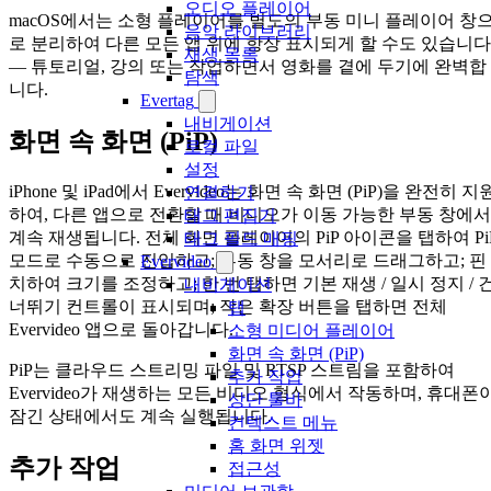
오디오 플레이어
macOS에서는 소형 플레이어를 별도의 부동 미니 플레이어 창
음악 라이브러리
로 분리하여 다른 모든 앱 위에 항상 표시되게 할 수도 있습니다
재생 목록
— 튜토리얼, 강의 또는 작업하면서 영화를 곁에 두기에 완벽합
탐색
니다.
Evertag
내비게이션
화면 속 화면 (PiP)
로컬 파일
설정
iPhone 및 iPad에서 Evervideo는 화면 속 화면 (PiP)을 완전히 지
연결하기
하여, 다른 앱으로 전환할 때 비디오가 이동 가능한 부동 창에서
태그 편집기
계속 재생됩니다. 전체 화면 플레이어의 PiP 아이콘을 탭하여 Pi
태그 필드 매핑
모드로 수동으로 진입하고; 부동 창을 모서리로 드래그하고; 핀
Evervideo
치하여 크기를 조정하고; 한 번 탭하면 기본 재생 / 일시 정지 / 
내비게이션
너뛰기 컨트롤이 표시되며; 작은 확장 버튼을 탭하면 전체
탭
Evervideo 앱으로 돌아갑니다.
소형 미디어 플레이어
화면 속 화면 (PiP)
PiP는 클라우드 스트리밍 파일 및 RTSP 스트림을 포함하여
추가 작업
Evervideo가 재생하는 모든 비디오 형식에서 작동하며, 휴대폰
상단 툴바
잠긴 상태에서도 계속 실행됩니다.
컨텍스트 메뉴
홈 화면 위젯
추가 작업
접근성