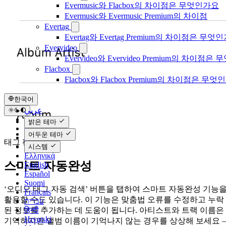
Evermusic와 Flacbox의 차이점은 무엇인가요
Evermusic와 Evermusic Premium의 차이점
Evertag
Evertag와 Evertag Premium의 차이점은 무엇
Evervideo
Evervideo와 Evervideo Premium의 차이점
Flacbox
Flacbox와 Flacbox Premium의 차이점은 무엇
한국어
عربي
Català
밝은 테마
Čeština
어두운 테마
Dansk
태그 편집기
Deutsch
시스템
Ελληνικά
스마트 자동완성
English
Español
Suomi
‘오디오 태그 자동 검색’ 버튼을 탭하여 스마트 자동완성 기능
Français
활용할 수도 있습니다. 이 기능은 맞춤법 오류를 수정하고 누락
עברית
हिन्दी
된 정보를 추가하는 데 도움이 됩니다. 아티스트와 트랙 이름은
Hrvatski
기억하지만 앨범 이름이 기억나지 않는 경우를 상상해 보세요 