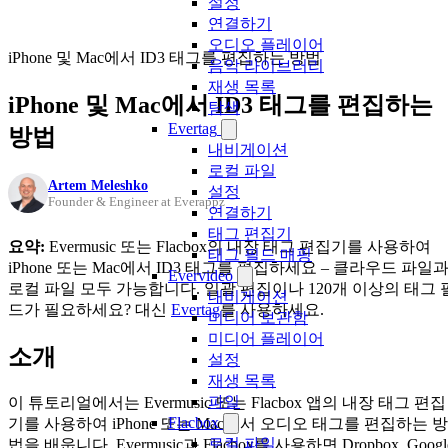
설정
연결하기
오디오 플레이어
iPhone 및 Mac에서 ID3 태그를 편집하는 방법
음악 라이브러리
재생 목록
iPhone 및 Mac에서 ID3 태그를 편집하는
탐색
Evertag
방법
내비게이션
로컬 파일
Artem Meleshko
설정
Founder & Engineer at Everappz
연결하기
태그 편집기
요약:
Evermusic 또는 Flacbox의 내장 태그 편집기를 사용하여
태그 필드 매핑
iPhone 또는 Mac에서 ID3 태그를 편집하세요 – 클라우드 파일
Evervideo
로컬 파일 모두 가능합니다. 일괄 편집이나 120개 이상의 태그 
내비게이션
드가 필요하세요? 대신
Evertag
를 사용하세요.
미디어 보관함
미디어 플레이어
소개
설정
재생 목록
파일
이 튜토리얼에서는 Evermusic 또는 Flacbox 앱의 내장 태그 편집
Flacbox
기를 사용하여 iPhone 또는 Mac에서 오디오 태그를 편집하는 방
로컬 파일
법을 배웁니다. Evermusic과 Flacbox를 사용하면 Dropbox, Googl