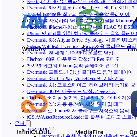
Evertag 4.2: 새로운 클라우드 연결, 태그 편집기 설
Evermusic 8.6: 새로운 CarPlay, Plex, Jellyfin, SFTP
2026년 iPhone용 최고의 클라우드 음악 플레이어
OpenAI를 사용하여 Wix 블로그 게시물을 Markdo
Flacbox로 iPhone과 Mac에서 무손실 FLAC 및 DSD
iPhone 및 iPad를 위한 최고의 클라우드 음악 플레
Evermusic 6.8: Aliyun Drive, Synology, 새로운 UI 
Setapp Mobile의 Evermusic Pro: iOS용 클라우드 음악
Evermusic 전 세계 1,100만 다운로드 달성
Flacbox 100만 다운로드 달성: Hi-Res 오디오
2025년 최고의 iPhone 음악 플레이어 앱 5선
Evermusic 프로모션 영상: 클라우드 음악 플레이어
Evermusic 3.6: CarPlay, VoiceOver 및 기타 기능
Evermusic 3.1: 크로스페이드, 라이브러리 동기화 및
Evermusic 300만 다운로드 달성: 기능 개요
Flacbox 1.6: 자동 동기화, 이퀄라이저, OPUS 지원
Evermusic 2.3: 자동 동기화, 재생 위치 및 태그
Evermusic로 iPhone에서 클라우드 저장소의 음악
iOS AVAssetResourceLoader를 활용한 오디오 스트
문서
사용 방법
Flacbox에서 음향 효과와 DSP 사용법: 컴프레서