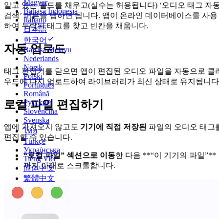
Magyar
알고 있는 필드를 채우고(실수는 허용됩니다) ‘오디오 태그 자
Bahasa Indonesia
검색’ 버튼을 탭하면 됩니다. 앱이 온라인 데이터베이스를 사용
Italiano
하여 누락된 태그를 찾고 빈칸을 채웁니다.
日本語
한국어
자동 업로드
Bahasa Melayu
Nederlands
Norsk
태그 편집기를 닫으면 앱이 편집된 오디오 파일을 자동으로 클
Polski
우드에 다시 업로드하여 라이브러리가 최신 상태로 유지됩니다
Português
Română
로컬 파일 편집하기
Русский
Slovenčina
Svenska
앱에 가져오지 않고도
기기에 직접 저장된
파일의 오디오 태그
ไทย
편집할 수 있습니다.
Türkçe
Українська
“로컬 파일” 섹션으로 이동
한 다음 **“이 기기의 파일”**
Tiếng Việt
까지 아래로 스크롤합니다.
简体中文
繁體中文