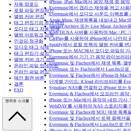
iPhone, iPad, Mac에서 음악 재생 중
자동 업로드
Evermusic에서 갭리스 재생을 켜고 사
로컬 파일 편집하기
Evermusic에서 오디오 사운드 이펙트
앨범 커버 편집
Apple Music 재생목록을 내보내고 Mac
태그 편집기의 추가 작업
Internet Archive 또는 Live Music A
오디오 태그 자동 검색
Kodi DLNA 서버를 사용하여 Mac / PC 
앨범 아트워크 검색
CarPlay를 사용하여 iPhone에서 나만
인코딩 정규화
Spotify에서 로컬 트랙의 앨범 커버를 
오디오 태그 삭제
iPhone 또는 MAC에서 오디오 파일의
태그 편집기 설정
Evermusic에서 기기 간 음악 라이브
앨범 커버 크기 조정
Evermusic 및 Flacbox에서 재생 목
온라인 파일 업데이트
Evermusic 또는 Flacbox에서 Last
온라인 파일 편집
Evermusic 및 Flacbox에서 iPhone
메인 화면 버튼
단계별 가이드: iCloud 라이브러리를 Ever
결론
Synology NAS를 연결하고 iPhone 또
FAQ
Evermusic & Flacbox에서 오프라
iPhone 또는 Mac에서 음악의 내장 가사
맨위로 스크롤
WebDAV를 사용하여 NAS 스토리지를 연
Evermusic 및 Flacbox에 M3U 재생 
Evermusic 및 Flacbox에서 트랙 컬렉션
Evermusic & Flacbox에서 Last.fm
iPhone 또는 Mac에서 iCloud Driv