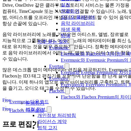
설정
Drive, OneDrive 같은 클라우드 스토리지 서비스는 물론 가정용
연결하기
컴퓨터, TimeCapsule 또는 NAS에도 연결할 수 있습니다. 노래, 
오디오 플레이어
범, 아티스트를 오프라인 재생용으로 다운로드할 수 있어 음악
음악 라이브러리
항상 손끝에 있습니다.
재생 목록
음악 라이브러리에 노래를 가져오면 아티스트, 앨범, 장르별로
탐색
지능적으로 그룹화됩니다. 이것은 노래의 메타데이터를 최신 
자주 묻는 질문
태로 유지하는 것을 매우 중요하게 만듭니다. 정확한 메타데이
Evermusic
로 음악 라이브러리에서 어떤 노래, 앨범 또는 아티스트든 찾을
Evermusic와 Flacbox의 차이점
수 있습니다.
Evermusic와 Evermusic Premiu
Evertag
많은 데스크톱 앱이 메타데이터 편집을 제공하지만, Evermusic
Evertag와 Evertag Premium
Flacbox는 ID3 태그 편집기를 포함하여 단순함을 한 단계 끌어
Evervideo
립니다. 이제 하나의 앱으로 음악 라이브러리를 구축하고, 트랙
Evervideo와 Evervideo Prem
을 즐기고, 오디오 태그를 수정할 수 있습니다.
Flacbox
Flacbox와 Flacbox Premium
Free
Evermusic 다운로드
문의하기
Free
법적 정보
Flacbox 다운로드
개인정보 처리방침
라이선스 계약
프로 편집기
법적 고지