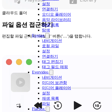
설정
연결하기
클라우드 폴더
오디오 플레이어
음악 라이브러리
파일 옵션 접근하기
재생 목록
탐색
Evertag
편집할 파일 근처의 ‘더보기’ 버튼(’…’)을 탭합니다.
내비게이션
로컬 파일
설정
연결하기
태그 편집기
태그 필드 매핑
Evervideo
내비게이션
미디어 보관함
미디어 플레이어
설정
재생 목록
파일
Flacbox