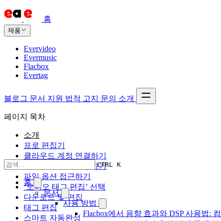
홈
제품
Evervideo
Evermusic
Flacbox
Evertag
블로그
문서
지원
법적 고지
문의
소개
페이지 목차
소개
프로 편집기
클라우드 계정 연결하기
CTRL K
오디오 파일로 이동하기
파일 옵션 접근하기
홈
‘오디오 태그 편집’ 선택
문서
다운로드 및 편집
사용 방법
태그 편집
Flacbox에서 음향 효과와 DSP 사용법: 컴
스마트 자동완성