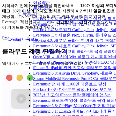
이용약관
시작하기 전에
Evertag
앱을 확인하세요 —
120개 이상의 오디
쿠키 정책
태그
,
30개 이상의 오디오 형식
을 지원하며 강력한
일괄 편집
을
블로그
제공합니다. 완전한 기능의 태그 관리 도구를 찾고 있다면
Flacbox 7.6: 새로운 BASS 오디오 엔진, 
Evertag가 적합합니다. 그러나
간단한 태그 편집기
만 필요하다
Evermusic 8.7: 진정한 갭리스 재생, 오
이 가이드를 계속 따라가세요.
Flacbox 7.4: 새로워진 CarPlay, Plex, Jelly
Evervideo 1.7: 새로운 Plex, Jellyfin, 
Free
Evertag 다운로드
Evertag 4.2: 새로운 클라우드 연결, 태그 편
Evermusic 8.6: 새로운 CarPlay, Plex, Jellyfin
클라우드 계정 연결하기
2026년 iPhone용 최고의 클라우드 음악 플레
OpenAI를 사용하여 Wix 블로그 게시물을 Ma
Flacbox로 iPhone과 Mac에서 무손실 FLAC 및
앱 내에서 선호하는 클라우드 계정을 연결합니다.
iPhone 및 iPad를 위한 최고의 클라우드 음악
Evermusic 6.8: Aliyun Drive, Synology, 새로
Setapp Mobile의 Evermusic Pro: iOS용 클라
Evermusic 전 세계 1,100만 다운로드 달성
Flacbox 100만 다운로드 달성: Hi-Res 오디오
2025년 최고의 iPhone 음악 플레이어 앱 5선
Evermusic 프로모션 영상: 클라우드 음악 플
Evermusic 3.6: CarPlay, VoiceOver 및 기타 기능
Evermusic 3.1: 크로스페이드, 라이브러리 동