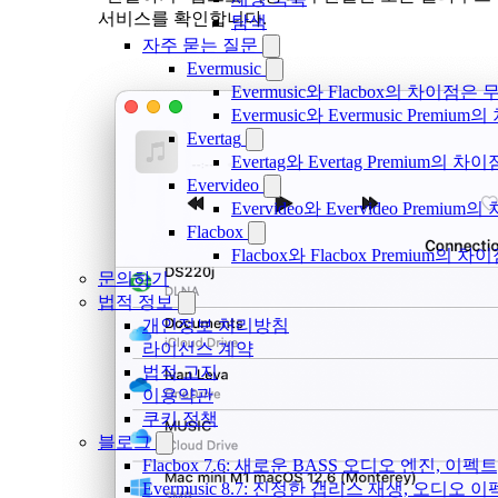
서비스를 확인합니다.
탐색
자주 묻는 질문
Evermusic
Evermusic와 Flacbox의 차이점
Evermusic와 Evermusic Premiu
Evertag
Evertag와 Evertag Premium
Evervideo
Evervideo와 Evervideo Prem
Flacbox
Flacbox와 Flacbox Premium
문의하기
법적 정보
개인정보 처리방침
라이선스 계약
법적 고지
이용약관
쿠키 정책
블로그
Flacbox 7.6: 새로운 BASS 오디오 엔진, 
Evermusic 8.7: 진정한 갭리스 재생, 오