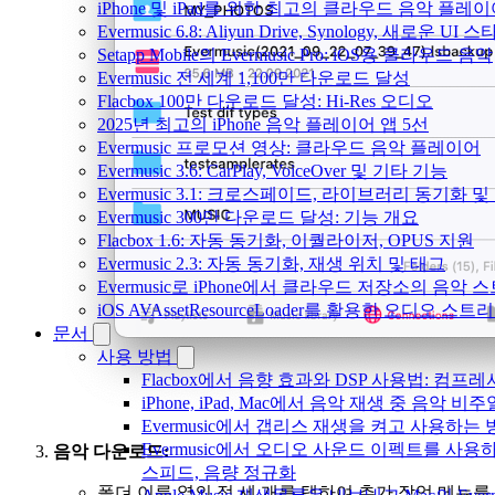
iPhone 및 iPad를 위한 최고의 클라우드 음악 플레
Evermusic 6.8: Aliyun Drive, Synology, 새로운 UI 
Setapp Mobile의 Evermusic Pro: iOS용 클라우드 음악
Evermusic 전 세계 1,100만 다운로드 달성
Flacbox 100만 다운로드 달성: Hi-Res 오디오
2025년 최고의 iPhone 음악 플레이어 앱 5선
Evermusic 프로모션 영상: 클라우드 음악 플레이어
Evermusic 3.6: CarPlay, VoiceOver 및 기타 기능
Evermusic 3.1: 크로스페이드, 라이브러리 동기화 및
Evermusic 300만 다운로드 달성: 기능 개요
Flacbox 1.6: 자동 동기화, 이퀄라이저, OPUS 지원
Evermusic 2.3: 자동 동기화, 재생 위치 및 태그
Evermusic로 iPhone에서 클라우드 저장소의 음악
iOS AVAssetResourceLoader를 활용한 오디오 스트
문서
사용 방법
Flacbox에서 음향 효과와 DSP 사용법: 컴프레서
iPhone, iPad, Mac에서 음악 재생 중 음악 
Evermusic에서 갭리스 재생을 켜고 사용하는
Evermusic에서 오디오 사운드 이펙트를 사용
음악 다운로드:
스피드, 음량 정규화
폴더 이름 옆의 점 세 개를 탭하여 추가 작업 메뉴를