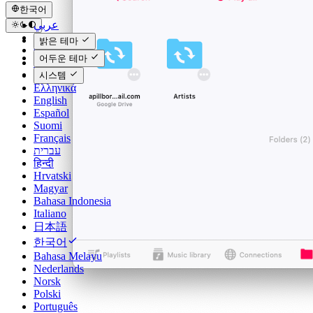
한국어
عربي
Català
밝은 테마
Čeština
어두운 테마
Dansk
Deutsch
시스템
Ελληνικά
English
Español
Suomi
Français
עברית
हिन्दी
Hrvatski
Magyar
Bahasa Indonesia
Italiano
日本語
한국어
Bahasa Melayu
Nederlands
Norsk
Polski
Português