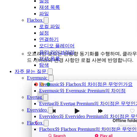
설정
재생 목록
파일
Flacbox
로컬 파일
설정
연결하기
오디오 플레이어
음악 라이브러리
오프라인 모드는 단방향 동기화를 수행하며, 클라우
재생 목록
드 서비스의 변경 사항만 로컬 사본에 반영합니다.
탐색
자주 묻는 질문
Evermusic
Evermusic와 Flacbox의 차이점은 무엇인가요
Evermusic와 Evermusic Premium의 차이점
Evertag
Evertag와 Evertag Premium의 차이점은 무엇
Evervideo
Evervideo와 Evervideo Premium의 차이점
Flacbox
Flacbox와 Flacbox Premium의 차이점은 무엇