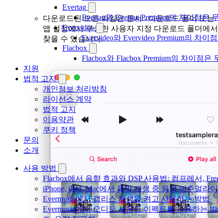
Evertag
Evertag와 Evertag Premium의 차이점
다운로드된 모든 파일은 문서 - 다운로드 폴더 또는
Evervideo
앱 설정에서 구성한 사용자 지정 다운로드 폴더에서
Evervideo와 Evervideo Premium의
찾을 수 있습니다.
Flacbox
Flacbox와 Flacbox Premium의 차이
지원
법적 고지
개인정보 처리방침
라이선스 계약
법적 고지
이용약관
쿠키 정책
문의
소개
사용 방법
Flacbox에서 음향 효과와 DSP 사용법: 컴프레서, Fr
iPhone, iPad, Mac에서 음악 재생 중 음악 비주얼라
Evermusic에서 갭리스 재생을 켜고 사용하는 방법
Evermusic에서 오디오 사운드 이펙트를 사용하는 