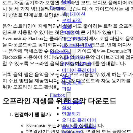
탐색
로드, 자동 동기화가 포함된 오프라인 모드, 오디오 플레이어 캐
Evertag
시 등 세 가지 방법을 사용할 수 있습니다. 이 가이드에서는 세 
내비게이션
지 방법을 단계별로 설명합니다.
로컬 파일
음악 스트리밍이 지배적인 세상에서도 좋아하는 트랙을 오프라
설정
인으로 사용할 수 있다는 것은 여전히 큰 가치가 있습니다.
연결하기
Evermusic과 Flacbox는 클라우드 스토리지에서 로컬 파일로 음
태그 편집기
을 다운로드하고 동기화할 수 있는 강력한 앱으로, 언제 어디서
태그 필드 매핑
나 음악에 액세스할 수 있습니다. 이 가이드에서는 Evermusic과
Evervideo
Flacbox를 사용하여 인터넷 연결 없이도 음악 라이브러리에 접
내비게이션
할 수 있도록 오프라인 음악을 재생하는 단계를 안내합니다.
미디어 보관함
미디어 플레이어
저희 음악 앱은 음악을 오프라인으로 사용할 수 있게 하는 두 가
설정
지 주요 방법을 제공합니다: 간단한 다운로드와 자동 동기화를
재생 목록
위한 오프라인 모드 활성화.
파일
Flacbox
오프라인 재생을 위한 음악 다운로드
로컬 파일
설정
연결하기
연결하기 탭 열기:
오디오 플레이어
Evermusic 또는 Flacbox를 실행합니다.
음악 라이브러리
“연결하기” 탭으로 이동하여 연결된 모든 클라우드
재생 목록