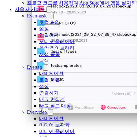
프로모 코드를 사용하여 App Store에서 앱을 설
사용자 가이드
Evermusic
로컬 파일
설정
연결하기
오디오 플레이어
음악 라이브러리
재생 목록
탐색
Evertag
내비게이션
로컬 파일
설정
연결하기
태그 편집기
태그 필드 매핑
Evervideo
내비게이션
미디어 보관함
미디어 플레이어