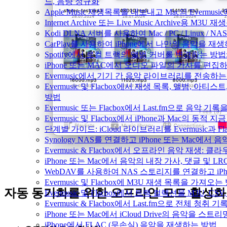
드, 음량 정규화
Apple Music 재생목록을 내보내고 Mac의 Evermu
Internet Archive 또는 Live Music Archive용 M
Kodi DLNA 서버를 사용하여 Mac / PC / Linux /
CarPlay를 사용하여 iPhone에서 나만의 음악을 재
Spotify에서 로컬 트랙의 앨범 커버를 변경하는 방
iPhone 또는 MAC에서 오디오 파일의 가사를 편집
Evermusic에서 기기 간 음악 라이브러리를 전송하
Evermusic 및 Flacbox에서 재생 목록, 앨범, 
방법
Evermusic 또는 Flacbox에서 Last.fm으로 음악
Evermusic 및 Flacbox에서 iPhone과 Mac의 동적
단계별 가이드: iCloud 라이브러리를 Evermusic과 F
Synology NAS를 연결하고 iPhone 또는 Mac에서
Evermusic & Flacbox에서 오프라인 음악 재생
iPhone 또는 Mac에서 음악의 내장 가사, 댓글 및 L
WebDAV를 사용하여 NAS 스토리지를 연결하고 iPh
Evermusic 및 Flacbox에 M3U 재생 목록을 가져오는
자동 동기화를 위한 오프라인 모드 활성화
Evermusic 및 Flacbox에서 트랙 컬렉션을 M3U, C
Evermusic & Flacbox에서 Last.fm으로 전체 청취
iPhone 또는 Mac에서 iCloud Drive의 음악을 스
iPhone에서 FLAC (무손실) 음악을 재생하는 방법