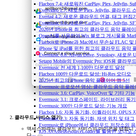
Flacbox 7.4: 새로워진 CarPlay, Plex, Jelly
Evervideo 1.7: 새로운 Plex, Jellyfin, 
Evertag 4.2: 새로운 클라우드 연결, 태그 편
Evermusic 8.6: 새로운 CarPlay, Plex, Jellyfin
2026년 iPhone용 최고의 클라우드 음악 플레
OpenAI를 사용하여 Wix 블로그 게시물을 Ma
Flacbox로 iPhone과 Mac에서 무손실 FLAC 및
iPhone 및 iPad를 위한 최고의 클라우드 음악
Evermusic 6.8: Aliyun Drive, Synology, 새로
Setapp Mobile의 Evermusic Pro: iOS용 클라
Evermusic 전 세계 1,100만 다운로드 달성
Flacbox 100만 다운로드 달성: Hi-Res 오디오
2025년 최고의 iPhone 음악 플레이어 앱 5선
Evermusic 프로모션 영상: 클라우드 음악 플
Evermusic 3.6: CarPlay, VoiceOver 및 기타 기능
Evermusic 3.1: 크로스페이드, 라이브러리 동
Evermusic 300만 다운로드 달성: 기능 개요
Flacbox 1.6: 자동 동기화, 이퀄라이저, OPUS
클라우드 서비스 열기:
Evermusic 2.3: 자동 동기화, 재생 위치 및 태그
Evermusic로 iPhone에서 클라우드 저장소
액세스하려는 클라우드 서비스의 아이콘을 탭합니
iOS AVAssetResourceLoader를 활용한 오디
다.