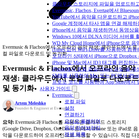
클라우드 스토리지에 파일을 업로드하고 Everm
Evermusic, Flacbox, Evertag에서 
YouTube에서 음악을 다운로드하고 iP
Google 계정에서 타사 앱을 연결 해제
iPhone에서 음악을 재생하면서 동영상
Windows 10에서 DLNA 미디어 서버
WD My Cloud Home에서 iPhone으
Evermusic & Flacbox에서 오프라인 음악 재생: 클라우드에서 로
iTunes 없이 WiFi-Drive를 사용하여
컬 파일로 다운로드 및 동기화
오프라인 상태에서 iPhone으로 Dropbo
iPhone 및 Mac에서 ID3 태그를 편집하
Evermusic & Flacbox에서 오프라인 음악
iPhone에서 로컬 파일(iTunes 파일)을
SMB를 사용하여 Mac 또는 PC에서 iP
재생: 클라우드에서 로컬 파일로 다운로드
프로모 코드를 사용하여 App Store
및 동기화
사용자 가이드
Evermusic
로컬 파일
Artem Meleshko
설정
Founder & Engineer at Everappz
연결하기
오디오 플레이어
요약:
Evermusic과 Flacbox를 사용하면 클라우드 스토리지
음악 라이브러리
(Google Drive, Dropbox, OneDrive 등)에서 iPhone 또는 iPad로 음
재생 목록
악을 다운로드하여 오프라인으로 재생할 수 있습니다. 직접 다