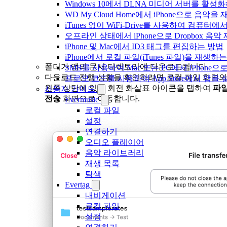
Windows 10에서 DLNA 미디어 서버를 활성
WD My Cloud Home에서 iPhone으로 음악
iTunes 없이 WiFi-Drive를 사용하여 컴퓨터
오프라인 상태에서 iPhone으로 Dropbox 음
iPhone 및 Mac에서 ID3 태그를 편집하는 방법
iPhone에서 로컬 파일(iTunes 파일)을 재생하
폴더가 앱의 문서 디렉토리에 다운로드됩니다.
SMB를 사용하여 Mac 또는 PC에서 iPhon
다운로드 진행 상황을 확인하려면 로컬 파일 화면의
프로모 코드를 사용하여 App Store에서 앱
왼쪽 상단에 있는 회전 화살표 아이콘을 탭하여
파
사용자 가이드
전송
화면으로 이동합니다.
Evermusic
로컬 파일
설정
연결하기
오디오 플레이어
음악 라이브러리
재생 목록
탐색
Evertag
내비게이션
로컬 파일
설정