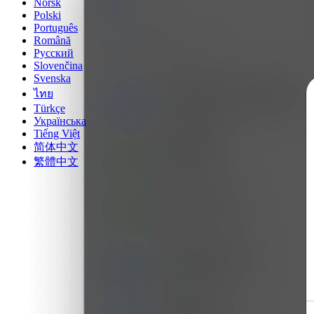
Norsk
Polski
Português
Română
Русский
Slovenčina
Svenska
ไทย
Türkçe
Українська
Tiếng Việt
简体中文
繁體中文