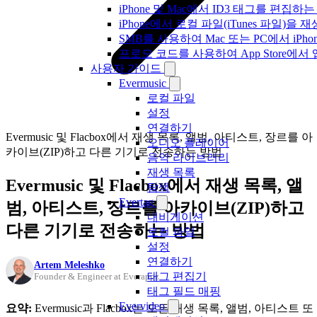
iPhone 및 Mac에서 ID3 태그를 편집하
iPhone에서 로컬 파일(iTunes 파일)을
SMB를 사용하여 Mac 또는 PC에서 iP
프로모 코드를 사용하여 App Store
사용자 가이드
Evermusic
로컬 파일
설정
연결하기
Evermusic 및 Flacbox에서 재생 목록, 앨범, 아티스트, 장르를 아
오디오 플레이어
카이브(ZIP)하고 다른 기기로 전송하는 방법
음악 라이브러리
재생 목록
Evermusic 및 Flacbox에서 재생 목록, 앨
탐색
Evertag
범, 아티스트, 장르를 아카이브(ZIP)하고
내비게이션
다른 기기로 전송하는 방법
로컬 파일
설정
연결하기
Artem Meleshko
태그 편집기
Founder & Engineer at Everappz
태그 필드 매핑
Evervideo
요약:
Evermusic과 Flacbox는 모든 재생 목록, 앨범, 아티스트 또