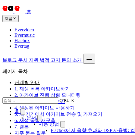
홈
제품
Evervideo
Evermusic
Flacbox
Evertag
블로그
문서
지원
법적 고지
문의
소개
페이지 목차
단계별 안내
1. 재생 목록 아카이브하기
2. 아카이브 진행 상황 모니터링
CTRL K
3. 생성된 아카이브 보기
4. 생성된 아카이브 사용하기
홈
5. 새 기기에서 아카이브 전송 및 가져오기
문서
6. 재생 목록 재구축
사용 방법
7. 결론
Flacbox에서 음향 효과와 DSP 사용법: 컴
자주 묻는 질문