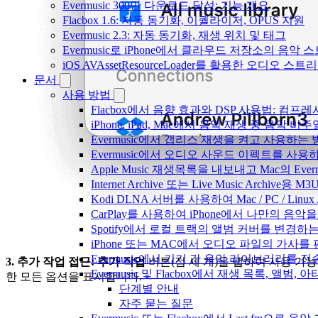
Evermusic 300만 다운로드 달성: 기능 개요
Flacbox 1.6: 자동 동기화, 이퀄라이저, OPUS 지원
Evermusic 2.3: 자동 동기화, 재생 위치 및 태그
Evermusic로 iPhone에서 클라우드 저장소의 음악
iOS AVAssetResourceLoader를 활용한 오디오 스트
문서
사용 방법
Flacbox에서 음향 효과와 DSP 사용법: 컴프레서
iPhone, iPad, Mac에서 음악 재생 중 음악 
Evermusic에서 갭리스 재생을 켜고 사용하는
Evermusic에서 오디오 사운드 이펙트를 사용
Apple Music 재생목록을 내보내고 Mac의 Ev
Internet Archive 또는 Live Music Archi
Kodi DLNA 서버를 사용하여 Mac / PC / Li
CarPlay를 사용하여 iPhone에서 나만의 음
Spotify에서 로컬 트랙의 앨범 커버를 변경하
iPhone 또는 MAC에서 오디오 파일의 가사를
Evermusic에서 기기 간 음악 라이브러리를 
3. 추가 작업 접근:
추가 작업
버튼(점 세 개)을 탭하여 사용 가능
Evermusic 및 Flacbox에서 재생 목록, 
한 모든 옵션을 표시합니다.
단계별 안내
자주 묻는 질문