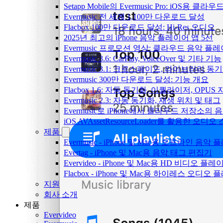
Setapp Mobile의 Evermusic Pro: iOS용 클라
Evermusic 전 세계 1,100만 다운로드 달성
Flacbox 100만 다운로드 달성: Hi-Res 오디오
2025년 최고의 iPhone 음악 플레이어 앱 5선
Evermusic 프로모션 영상: 클라우드 음악 플
Evermusic 3.6: CarPlay, VoiceOver 및 기타 기능
Evermusic 3.1: 크로스페이드, 라이브러리 동
Evermusic 300만 다운로드 달성: 기능 개요
Flacbox 1.6: 자동 동기화, 이퀄라이저, OPUS
Evermusic 2.3: 자동 동기화, 재생 위치 및 태그
Evermusic로 iPhone에서 클라우드 저장소
iOS AVAssetResourceLoader를 활용한 오디
제품
Evermusic - iPhone 및 Mac용 오프라인 음악
Evertag - iPhone 및 Mac용 음악 태그 편집기
Evervideo - iPhone 및 Mac용 HD 비디오 플레
Flacbox - iPhone 및 Mac용 하이레스 오디오
지원
회사 소개
제품
Evervideo