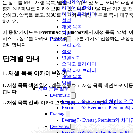
내비게이션
는 장르를 M3U 재생 목록, 앨범 아트워크 및 모든 오디오 파일
미디어 보관함
함께 ZIP 파일로 아카이브할 수 있습니다. ZIP을 다른 기기로 전
미디어 플레이어
송하고, 압축을 풀고, M3U를 가져와서 재생 목록을 즉시 재구
설정
하세요.
재생 목록
이 종합 가이드는
Evermusic
및
Flacbox
에서 재생 목록, 앨범, 
파일
티스트, 장르를 아카이브(ZIP)하고 다른 기기로 전송하는 과정
Flacbox
안내합니다.
로컬 파일
설정
단계별 안내
연결하기
오디오 플레이어
음악 라이브러리
1. 재생 목록 아카이브하기
재생 목록
탐색
1. 재생 목록 섹션 열기:
앱을 실행하고 재생 목록 섹션으로 이
자주 묻는 질문
합니다.
Evermusic
Evermusic와 Flacbox의 차이점
2. 재생 목록 선택:
아카이브할 재생 목록을 선택합니다.
Evermusic와 Evermusic Premiu
Evertag
Evertag와 Evertag Premium
Evervideo
Evervideo와 Evervideo Prem