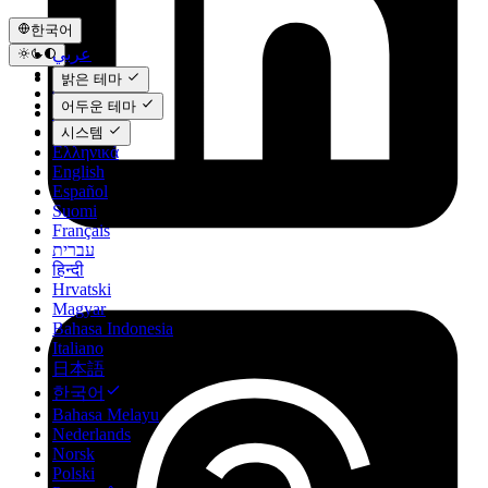
한국어
عربي
Català
밝은 테마
Čeština
어두운 테마
Dansk
Deutsch
시스템
Ελληνικά
English
Español
Suomi
Français
עברית
हिन्दी
Hrvatski
Magyar
Bahasa Indonesia
Italiano
日本語
한국어
Bahasa Melayu
Nederlands
Norsk
Polski