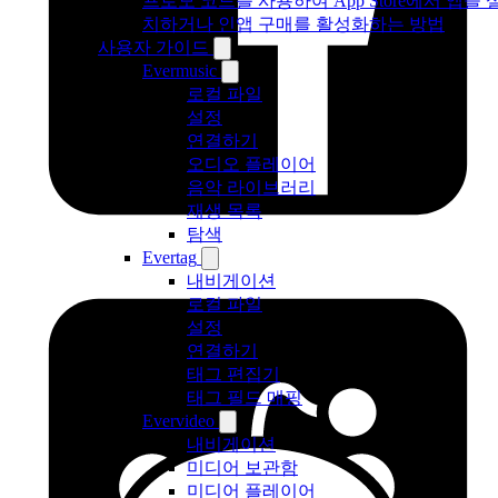
프로모 코드를 사용하여 App Store에서 앱을 
치하거나 인앱 구매를 활성화하는 방법
사용자 가이드
Evermusic
로컬 파일
설정
연결하기
오디오 플레이어
음악 라이브러리
재생 목록
탐색
Evertag
내비게이션
로컬 파일
설정
연결하기
태그 편집기
태그 필드 매핑
Evervideo
내비게이션
미디어 보관함
미디어 플레이어