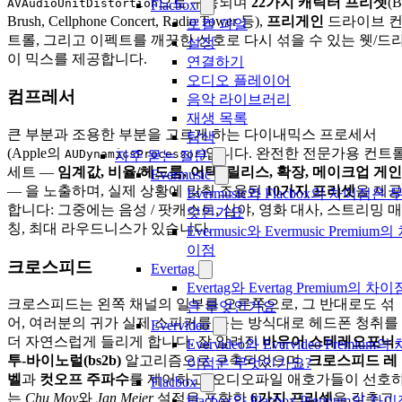
으로 구동되며
22가지 캐릭터 프리셋
(B
AVAudioUnitDistortion
Flacbox
Brush, Cellphone Concert, Radio Tower 등),
프리게인
드라이브 
로컬 파일
트롤, 그리고 이펙트를 깨끗한 신호로 다시 섞을 수 있는 웻/드
설정
이 믹스를 제공합니다.
연결하기
오디오 플레이어
컴프레서
음악 라이브러리
재생 목록
큰 부분과 조용한 부분을 고르게 하는 다이내믹스 프로세서
탐색
(Apple의
)입니다. 완전한 전문가용 컨트
AUDynamicsProcessor
자주 묻는 질문
세트 —
임계값, 비율/헤드룸, 어택, 릴리스, 확장, 메이크업 게인
Evermusic
— 을 노출하며, 실제 상황에 맞춰 조율된
10가지 프리셋
을 제공
Evermusic와 Flacbox의 차이점은 
합니다: 그중에는 음성 / 팟캐스트, 심야, 영화 대사, 스트리밍 매
엇인가요
칭, 최대 라우드니스가 있습니다.
Evermusic와 Evermusic Premium의
이점
크로스피드
Evertag
Evertag와 Evertag Premium의 차이
크로스피드는 왼쪽 채널의 일부를 오른쪽으로, 그 반대로도 섞
은 무엇인가요
어, 여러분의 귀가 실제 스피커를 듣는 방식대로 헤드폰 청취를
Evervideo
더 자연스럽게 들리게 합니다. 잘 알려진
바우어 스테레오포닉-
Evervideo와 Evervideo Premium의 
투-바이노럴(bs2b)
알고리즘으로 구축되었으며,
크로스피드 레
이점은 무엇인가요?
벨
과
컷오프 주파수
를 제어하고, 오디오파일 애호가들이 선호
Flacbox
는
Chu Moy
와
Jan Meier
설정을 포함한
6가지 프리셋
을 갖추고
Flacbox와 Flacbox Premium의 차