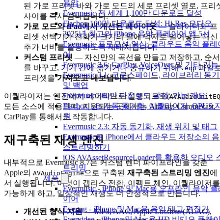
음악
된 가로 프리셋 바와 가로 모드의 세로 프리셋 열로, 프리
Evermusic 전 세계 1,100만 다운로드 달성
사이를 즉시 넘나듭니다.
Flacbox 100만 다운로드 달성: Hi-Res 오디오
가로 모드와 iPad에서 개선된 레이아웃
— 슬라이더와 프
2025년 최고의 iPhone 음악 플레이어 앱 5선
리셋 선택기가 전화기 크기의 열에 억지로 밀어넣는 대신
Evermusic 프로모션 영상: 클라우드 음악 플레
추가 너비를 활용하도록 재배치됩니다.
어
커스텀 프리셋
— 자신만의 곡선을 만들고 저장하고, 순서
Evermusic 3.6: CarPlay, VoiceOver 및 기타 기능
를 바꾸고, 기기 간에 옮기거나 공유하기 위해
파일
.eqp
Evermusic 3.1: 크로스페이드, 라이브러리 동
프리셋을
가져오고 내보냅니다
.
및 백업
Evermusic 300만 다운로드 달성: 기능 개요
이퀄라이저는 엔진에서 네이티브로 실행되므로(
AVAudioUnitE
Flacbox 1.6: 자동 동기화, 이퀄라이저, OPUS 
모든 소스에 적용되며, 지원되는 곳에서는 AirPlay, Chromecast,
원
CarPlay를 통해서도 작동합니다.
Evermusic 2.3: 자동 동기화, 재생 위치 및 태그
Evermusic로 iPhone에서 클라우드 저장소의 
재구축된 재생 엔진
스트리밍하기
iOS AVAssetResourceLoader를 활용한 오디오 
내부적으로 Evermusic 8.7은 커스텀 렌더 파이프라인을 갖춘
트리밍
Apple의
으로 구축된
재구축된 스트리밍 엔진
에
AVAudioEngine
제품
서 실행됩니다. 이것이 갭리스 전환, 이펙트 체인, 이퀄라이저를
Evermusic - iPhone 및 Mac용 오프라인 음악 
가능하게 하고, 일상적인 재생도 더 안정적으로 만듭니다.
이어
Evertag - iPhone 및 Mac용 음악 태그 편집기
개선된 형식 지원
— MP3, AAC, Apple Lossless (ALAC),
Evervideo - iPhone 및 Mac용 HD 비디오 플레