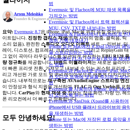
법
Evermusic 및 Flacbox에 M3U 재생 목록
Artem Meleshko
가져오는 방법
Founder & Engineer at Everappz
Evermusic 및 Flacbox에서 트랙 컬렉션을
M3U, CSV, TXT로 내보내는 방법
요약:
Evermusic 8.7
은 iPhone, iPad, Mac을 위한 음질 중심의 업
Evermusic & Flacbox에서 Last.fm으로 
이트입니다.
진정한 갭리스 재생
(트랙 사이의 멈춤, 클릭음, 틱
청취 기록 내보내기
소리 없음), 완전한
스튜디오 오디오 이펙트
세트 — 리버브, 딜
iPhone 또는 Mac에서 iCloud Drive의 음
레이, 디스토션, 컴프레서, 크로스피드 — 그리고 ReplayGain 태
을 스트리밍하는 방법
그 없이 곡마다 라우드니스를 일관되게 유지하는
EBU R128 음
iPhone에서 FLAC (무손실) 음악을 재생
량 정규화
를 제공합니다.
10밴드 이퀄라이저
는 새로운 슬라이더
는 방법
더 빠른 프리셋 전환, 가져오고 내보낼 수 있는 커스텀 프리셋, 
Evermusic과 Flacbox로 iPhone, iPad, Ma
리고 개선된 가로 모드 및 iPad 레이아웃으로 새롭게 디자인되
서 오디오 트랙에 댓글을 추가하고 보는
습니다. 내부적으로는
재구축된 AVAudioEngine 스트리밍 엔진
법
이 안정성과 형식 지원을 개선하며,
FLAC
과
Ogg Vorbis
를 포
Evermusic를 사용하여 iPhone, iPad, Mac
합니다.
CarPlay
와
현재 재생 중
정보는 잠금 화면, 차량 안, 헤
서 오디오북 듣는 방법
폰 리모컨에서 더 빠르고 정확합니다.
Evermusic와 SanDisk iXpand를 사용하여
iPhone에서 USB 플래시 드라이브의 음
을 재생하는 방법
모두 안녕하세요!
iPhone 또는 Mac에 저장된 로컬 음악을 
생하는 방법