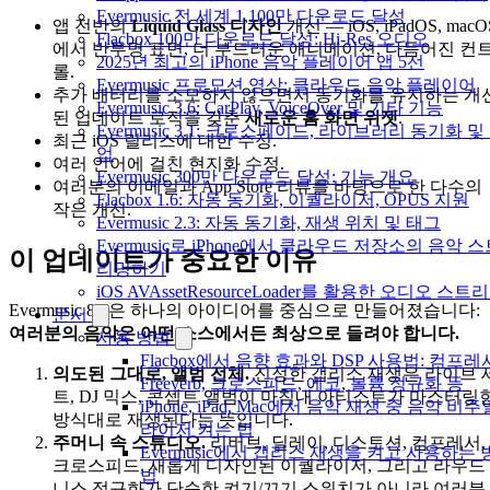
Evermusic 전 세계 1,100만 다운로드 달성
앱 전반의
Liquid Glass 디자인
개선 — iOS, iPadOS, macO
Flacbox 100만 다운로드 달성: Hi-Res 오디오
에서 반투명 표면, 더 부드러운 애니메이션, 다듬어진 컨
2025년 최고의 iPhone 음악 플레이어 앱 5선
롤.
Evermusic 프로모션 영상: 클라우드 음악 플레이어
추가 배터리를 소모하지 않으면서 동기화를 유지하는 개
Evermusic 3.6: CarPlay, VoiceOver 및 기타 기능
된 업데이트 로직을 갖춘
새로운 홈 화면 위젯
.
Evermusic 3.1: 크로스페이드, 라이브러리 동기화 및
최근 iOS 릴리스에 대한 수정.
업
여러 언어에 걸친 현지화 수정.
Evermusic 300만 다운로드 달성: 기능 개요
여러분의 이메일과 App Store 리뷰를 바탕으로 한 다수의
Flacbox 1.6: 자동 동기화, 이퀄라이저, OPUS 지원
작은 개선.
Evermusic 2.3: 자동 동기화, 재생 위치 및 태그
Evermusic로 iPhone에서 클라우드 저장소의 음악 
이 업데이트가 중요한 이유
리밍하기
iOS AVAssetResourceLoader를 활용한 오디오 스트
Evermusic 8.7은 하나의 아이디어를 중심으로 만들어졌습니다:
문서
여러분의 음악은 어떤 소스에서든 최상으로 들려야 합니다.
사용 방법
Flacbox에서 음향 효과와 DSP 사용법: 컴프레
의도된 그대로, 앨범 전체.
진정한 갭리스 재생은 라이브 
Freeverb, 크로스피드, 에코, 볼륨 정규화 등
트, DJ 믹스, 콘셉트 앨범이 마침내 아티스트가 마스터링
iPhone, iPad, Mac에서 음악 재생 중 음악 비주
방식대로 재생된다는 뜻입니다.
라이저 켜는 법
주머니 속 스튜디오.
리버브, 딜레이, 디스토션, 컴프레서,
Evermusic에서 갭리스 재생을 켜고 사용하는 
크로스피드, 새롭게 디자인된 이퀄라이저, 그리고 라우드
법
니스 정규화가 단순한 켜기/끄기 스위치가 아니라 여러분