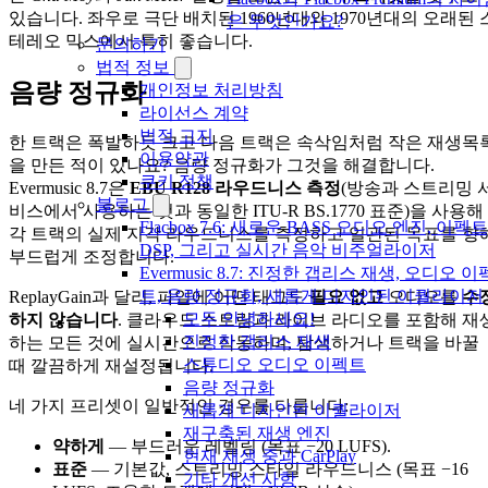
있습니다. 좌우로 극단 배치된 1960년대와 1970년대의 오래된 
은 무엇인가요?
테레오 믹스에서 특히 좋습니다.
문의하기
법적 정보
음량 정규화
개인정보 처리방침
라이선스 계약
법적 고지
한 트랙은 폭발하듯 크고 다음 트랙은 속삭임처럼 작은 재생목
이용약관
을 만든 적이 있나요? 음량 정규화가 그것을 해결합니다.
쿠키 정책
Evermusic 8.7은
EBU R128 라우드니스 측정
(방송과 스트리밍 
블로그
비스에서 사용하는 것과 동일한 ITU-R BS.1770 표준)을 사용해
Flacbox 7.6: 새로운 BASS 오디오 엔진, 이펙트
각 트랙의 실제 지각 라우드니스를 측정하고 일관된 목표를 향
DSP, 그리고 실시간 음악 비주얼라이저
부드럽게 조정합니다.
Evermusic 8.7: 진정한 갭리스 재생, 오디오 이
트, 음량 정규화, 새롭게 디자인된 이퀄라이저
ReplayGain과 달리, 파일에 어떤 태그도
필요 없고
오디오를
수
모두 안녕하세요!
하지 않습니다
. 클라우드 스트림과 라이브 라디오를 포함해 재
진정한 갭리스 재생
하는 모든 것에 실시간으로 작동하며, 탐색하거나 트랙을 바꿀
스튜디오 오디오 이펙트
때 깔끔하게 재설정됩니다.
음량 정규화
네 가지 프리셋이 일반적인 경우를 다룹니다:
새롭게 디자인된 이퀄라이저
재구축된 재생 엔진
약하게
— 부드러운 레벨링 (목표 −20 LUFS).
현재 재생 중과 CarPlay
표준
— 기본값, 스트리밍 스타일 라우드니스 (목표 −16
기타 개선 사항