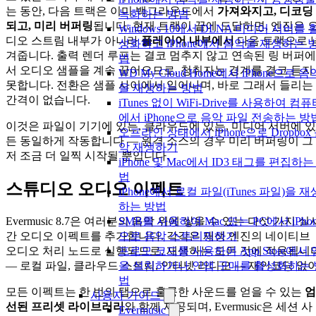
는 동안, 다음 트랙은 이미 백그라운드에서
가져와지고, 디코딩
녹화하는 방법
되고, 미리 버퍼링
됩니다. 현재 트랙이 끝에 도달하면, 엔진은 
Windows 10에서 DLNA 미디어 서버를 
디오 스트림 내부가 아니라
플레이어 내부에서
다음 트랙으로 
성화하고 iPhone에서 음악을 재생하는 
겨줍니다. 출력 렌더 루프는 결코 멈추지 않고 연속된 링 버퍼에
법
서 오디오 샘플을 계속 끌어오므로, 청취자는 경계를 결코 듣지
WD My Cloud Home에서 iPhone으로 음
못합니다. 전환은 샘플 사이에서 일어나며, 바로 그래서 들리는
을 재생하는 방법
간격이 없습니다.
iTunes 없이 WiFi-Drive를 사용하여 컴
에서 iPhone으로 음악 파일 전송하는 방
이것은 파일이 기기에 있든, 클라우드에 있든, 미디어 서버에 있
오프라인 상태에서 iPhone으로 Dropbox
든 동일하게 작동합니다 — 원격 소스의 경우 미리 버퍼링이 그
악 재생하기
저 조금 더 일찍 시작될 뿐입니다.
iPhone 및 Mac에서 ID3 태그를 편집하는
법
스튜디오 오디오 이펙트
iPhone에서 로컬 파일(iTunes 파일)을 재
하는 방법
SMB를 사용하여 Mac 또는 PC에서 iPhon
Evermusic 8.7은 여러분의 음악 위에 쌓을 수 있는 다섯 가지 실
으로 음악 스트리밍하기
간 오디오 이펙트를 추가합니다. 각각은 재생 엔진의 네이티브
프로모 코드를 사용하여 App Store에서 
오디오 처리 노드로 실행되므로, 재생하는 모든 것에 적용됩니
을 설치하거나 인앱 구매를 활성화하는 
— 로컬 파일, 클라우드 스트림, 인터넷 라디오 — 재인코딩 없이
법
모든 이펙트는 한 번의 탭으로 훌륭한 사운드를 얻을 수 있는
엄
사용자 가이드
선된 프리셋 라이브러리
와 함께 제공되며, Evermusic은 세션 사
Evermusic