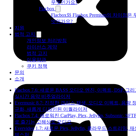
무엇인가요?
Flacbox
Flacbox와 Flacbox Premium의 차이점은 
엇인가요?
지원
법적 고지
개인정보 처리방침
라이선스 계약
법적 고지
이용약관
쿠키 정책
문의
소개
Flacbox 7.6: 새로운 BASS 오디오 엔진, 이펙트, DSP, 그
실시간 음악 비주얼라이저
Evermusic 8.7: 진정한 갭리스 재생, 오디오 이펙트, 음량 
규화, 새롭게 디자인된 이퀄라이저
Flacbox 7.4: 새로워진 CarPlay, Plex, Jellyfin, Subsonic, SFT
로 즐기는 고해상도 오디오
Evervideo 1.7: 새로운 Plex, Jellyfin, 클라우드 스트리밍, 
제스처