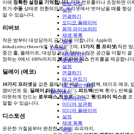
이에
정확한 설정을 기억합니다
. 아무 컨트롤이나 조정하면 이
로컬 파일
트가
수동
상태로 전환되므로, 프리셋에서 벗어났을 때를 항상
설정
알 수 있습니다.
연결하기
오디오 플레이어
리버브
음악 라이브러리
재생 목록
작은 방부터 대성당까지 공간감을 더합니다. Apple의
탐색
로 구축되었으며,
13가지 룸 프리셋
(작은 방
AVAudioUnitReverb
Evertag
중간 홀, 플레이트, 대성당 등)과 얼마나 많은 공간을 더할지 결
내비게이션
정하는 0에서 100%까지의
웻/드라이 믹스
컨트롤을 제공합니다
로컬 파일
설정
딜레이 (에코)
연결하기
태그 편집기
10가지 프리셋
을 갖춘 클래식한 에코 — 슬랩백, 테이프 에코, 덥
태그 필드 매핑
앰비언트 등.
딜레이 타임
(최대 2초),
피드백
(반복 횟수), 반복을
Evervideo
따뜻하게 만드는
로우패스 컷오프
, 그리고
웻/드라이 믹스
를 조
내비게이션
절할 수 있습니다.
미디어 보관함
미디어 플레이어
디스토션
설정
재생 목록
은은한 거칠음부터 완전한 로파이 파괴까지,
파일