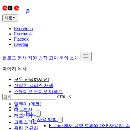
홈
제품
Evervideo
Evermusic
Flacbox
Evertag
블로그
문서
지원
법적 고지
문의
소개
페이지 목차
모두 안녕하세요!
진정한 갭리스 재생
스튜디오 오디오 이펙트
CTRL K
리버브
딜레이 (에코)
홈
디스토션
문서
컴프레서
사용 방법
크로스피드
Flacbox에서 음향 효과와 DSP 사용법: 
음량 정규화