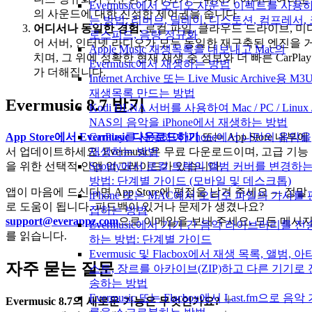
Evermusic에서 오디오 사운드 이펙트를 사용
의 사운드에 대한 진정한 제어권을 줍니다.
는 방법: 리버브, 딜레이, 디스토션, 컴프레서,
어디서나 동일한 경험.
로컬 파일, 클라우드 드라이브, 미
로스피드, 음량 정규화
어 서버, 인터넷 라디오가 모두 동일한 재구축된 엔진을 
Apple Music 재생목록을 내보내고 Mac의
치며, 그 위에 정확한 현재 재생 중 정보와 더 빠른 CarPlay
Evermusic에서 재생하는 방법
가 더해집니다.
Internet Archive 또는 Live Music Archive용 M3
재생목록 만드는 방법
Evermusic 8.7 받기
Kodi DLNA 서버를 사용하여 Mac / PC / Linux 
NAS의 음악을 iPhone에서 재생하는 방법
CarPlay를 사용하여 iPhone에서 나만의 음악을
App Store에서 Evermusic 다운로드하기
또는 App Store 내부에
재생하는 방법
서 업데이트하세요. Evermusic은 무료 다운로드이며, 고급 기능
Spotify에서 로컬 트랙의 앨범 커버를 변경하
을 위한 선택적 인앱 업그레이드가 있습니다.
방법: 단계별 가이드 (모바일 및 데스크톱)
앱이 마음에 드신다면 App Store에 평점을 남겨 주세요 — 정말
iPhone 또는 MAC에서 오디오 파일의 가사를 
로 도움이 됩니다. 피드백이 있거나 문제가 생겼나요?
집하는 방법
support@everappz.com
으로 이메일을 보내 주세요. 모든 메시
Evermusic에서 기기 간 음악 라이브러리를 전
를 읽습니다.
하는 방법: 단계별 가이드
Evermusic 및 Flacbox에서 재생 목록, 앨범, 아
자주 묻는 질문
스트, 장르를 아카이브(ZIP)하고 다른 기기로 
송하는 방법
Evermusic 또는 Flacbox에서 Last.fm으로 음악
Evermusic 8.7의 새로운 기능은 무엇인가요?