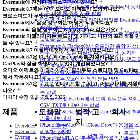
록을 스크로블하는 방법
Evermusic에 진정한 갭리스 재생이 있나요?
Evermusic 및 Flacbox에서 iPhone과 Mac의 동
Evermusic 8.7에는 어떤 오디오 이펙트가 포함되나요?
지금 재생 중 위젯 사용 방법
크로스피드가 무엇이고 왜 사용하나요?
단계별 가이드: iCloud 라이브러리를 Evermusi
Evermusic에서 음량 정규화는 어떻게 작동하나요?
과 Flacbox로 가져오기
Evermusic의 음량 정규화는 ReplayGain과 같은가요?
Synology NAS를 연결하고 iPhone 또는 Mac
Evermusic 이퀄라이저는 밴드가 몇 개이고, 나만의 프리셋을 만
음악을 듣는 방법
들 수 있나요?
Evermusic & Flacbox에서 오프라인 음악 재생:
Evermusic 8.7 이퀄라이저에서 무엇이 바뀌었나요?
라우드에서 로컬 파일로 다운로드 및 동기화
Evermusic 8.7은 FLAC과 Ogg Vorbis를 지원하나요?
iPhone 또는 Mac에서 음악의 내장 가사, 댓글 
CarPlay와 잠금 화면에서 무엇이 개선되었나요?
LRC 파일을 보는 방법
오디오 이펙트와 이퀄라이저가 클라우드 스트리밍 및 CarPlay
WebDAV를 사용하여 NAS 스토리지를 연결
에서 작동하나요?
iPhone 또는 Mac에서 음악 듣는 방법
Evermusic 8.7은 무료로 업데이트할 수 있고, 어떤 기기를 지원
Evermusic 및 Flacbox에 M3U 재생 목록을 가
나요?
는 방법
마지막 수정 일자
7월 5, 2026
Evermusic 및 Flacbox에서 트랙 컬렉션을 M3U,
CSV, TXT로 내보내는 방법
제품
도움말
법적 고
회사
Evermusic & Flacbox에서 Last.fm으로 전체 청
기록 내보내기
지
iPhone 또는 Mac에서 iCloud Drive의 음악을 
Evervideo
자주 묻
소개
Evermusic
리밍하는 방법
는 질문
블로그
법적 고
Evertag
iPhone에서 FLAC (무손실) 음악을 재생하는 
사용 방
문의