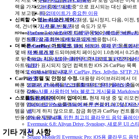
서 서로 어긋날 수 없습니다. 버퍼링과 로딩 상태는 이제 
현재 재생 중과 CarPlay
랙을 가져오는 중에 “재생 중"으로 표시되는 대신 올바르
기타 개선 사항
게 보고됩니다.
이 업데이트가 중요한 이유
신뢰할 수 있는 리모컨 제어.
재생, 일시정지, 다음, 이전, 
Evermusic 8.7 받기
색, 건너뛰기, 셔플, 반복, 재생 속도가 모두
자주 묻는 질문
에 의해 구동되어 헤드폰 버튼, 차
Flacbox 7.4: 새로워진 CarPlay, Plex, Jellyfin, Subsonic
MPRemoteCommandCenter
량 컨트롤, 잠금 화면에서 일관되게 반응합니다.
SFTP로 즐기는 고해상도 오디오
더 빠른 CarPlay 아트워크.
앨범 아트가 이제 긴 목록에서
Evervideo 1.7: 새로운 Plex, Jellyfin, 클라우드 스트리
몇 배 더 빠르게 로드되며(배치 페이싱이 1.0초에서 0.25
재생 제스처
로 단축되고, 처음 보이는 화면은 즉시 로드됨), 이전에는
Evertag 4.2: 새로운 클라우드 연결, 태그 편집기 설
아트워크가 표시되지 않던 컴팩트한 iOS 26 CarPlay 목록
설명
행에도 이제 나타납니다.
Evermusic 8.6: 새로운 CarPlay, Plex, Jellyfin, SFTP, 
CarPlay 정렬 및 안정성 수정.
대용량 라이브러리에서 더
위젯
빠른 정렬과, 긴 목록을 스크롤할 때의 엣지 케이스 충돌
2026년 iPhone용 최고의 클라우드 음악 플레이어
대한 강화.
OpenAI를 사용하여 Wix 블로그 게시물을 Markdow
스로틀링된 메타데이터 업데이트.
현재 재생 중 및 리모컨
로 내보내기
명령 업데이트가 스로틀링되어 빠른 변경이 더 이상 시스
Flacbox로 iPhone과 Mac에서 무손실 FLAC 및 DSD
템을 넘치게 하지 않으므로, 잠금 화면과 CarPlay 컨트롤
생
반응성이 유지됩니다.
iPhone 및 iPad를 위한 최고의 클라우드 음악 플레
Evermusic 6.8: Aliyun Drive, Synology, 새로운 UI 스
일
기타 개선 사항
Setapp Mobile의 Evermusic Pro: iOS용 클라우드 음악