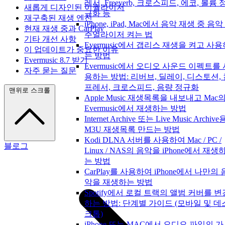
레서, Freeverb, 크로스피드, 에코, 볼륨 
새롭게 디자인된 이퀄라이저
규화 등
재구축된 재생 엔진
iPhone, iPad, Mac에서 음악 재생 중 음악
현재 재생 중과 CarPlay
주얼라이저 켜는 법
기타 개선 사항
Evermusic에서 갭리스 재생을 켜고 사용
이 업데이트가 중요한 이유
는 방법
Evermusic 8.7 받기
Evermusic에서 오디오 사운드 이펙트를 
자주 묻는 질문
용하는 방법: 리버브, 딜레이, 디스토션,
프레서, 크로스피드, 음량 정규화
맨위로 스크롤
Apple Music 재생목록을 내보내고 Mac
Evermusic에서 재생하는 방법
Internet Archive 또는 Live Music Archive
M3U 재생목록 만드는 방법
Kodi DLNA 서버를 사용하여 Mac / PC /
블로그
Linux / NAS의 음악을 iPhone에서 재생
는 방법
CarPlay를 사용하여 iPhone에서 나만의 
악을 재생하는 방법
Spotify에서 로컬 트랙의 앨범 커버를 변
하는 방법: 단계별 가이드 (모바일 및 데
크톱)
iPhone 또는 MAC에서 오디오 파일의 