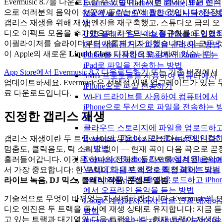
Evermusic 8.7을 다운로드할 수 있습니다. 이번 업데이트는 전적
Evermusic 및 Flacbox로 iPhone, iPad 또는
으로 여러분의 음악이
어떻게 들리는지
에 관한 것입니다. 진정
Mac에서 오디오 이퀄라이저 사용하는 
갭리스 재생을 위해 재생 엔진을 재구축했고, 스튜디오 급의 오
법
디오 이펙트 모음을 추가했으며, 라우드니스 정규화를 도입했고
USB 플래시 드라이브를 iPhone에 연결
이퀄라이저를 슬라이더부터 새롭게 디자인했습니다. 이 모든 
여 음악을 듣거나 파일을 관리하는 방법
이 Apple의 새로운
Liquid Glass
디자인으로 감싸져 있습니다.
Finder를 사용하여 Mac에서 iPhone 또는
iPad로 파일을 전송하는 방법
App Store에서 Evermusic 8.7 다운로드하기
또는 기존 버전에서
SMB 프로토콜을 사용하여 컴퓨터에서
업데이트하세요. Evermusic은 선택적 인앱 업그레이드가 있는 
iPhone으로 파일 전송하기
료 다운로드입니다.
Wi-Fi 드라이브를 사용하여 컴퓨터에서
iPhone으로 무선으로 파일을 전송하는 
진정한 갭리스 재생
법
클라우드 스토리지에 파일을 업로드하
Evermusic, Flacbox 또는 Evertag에 연결
갭리스 재생이란 두 트랙 사이의 무음이 사라졌다는 뜻입니다.
는 방법
멈춤도, 클릭음도, 틱 소리도 없이 — 현재 곡이 다음 곡으로 곧
Evermusic, Flacbox, Evertag에서 Bluesoun
흘러들어갑니다. 이것은 하나의 전체로 들리도록 설계된 음악
VAULT의 내부 저장소를 연결하는 방법
서 가장 중요합니다: 한 트랙이 다음 트랙으로 직접 페이드되는
YouTube에서 음악을 다운로드하고 iPhon
라이브 녹음, DJ 믹스, 클래식 작품, 콘셉트 앨범
.
에서 오프라인 음악을 듣는 방법
기술적으로 무엇이 바뀌었는지 설명하겠습니다. Evermusic의 
Google 계정에서 타사 앱을 연결 해제하
디오 엔진은 두 트랙을 동시에 재생 상태로 유지합니다: 지금 듣
방법
고 있는 트랙과 대기열의 다음 트랙입니다. 현재 트랙이 재생되
iPhone에서 음악을 재생하면서 동영상을