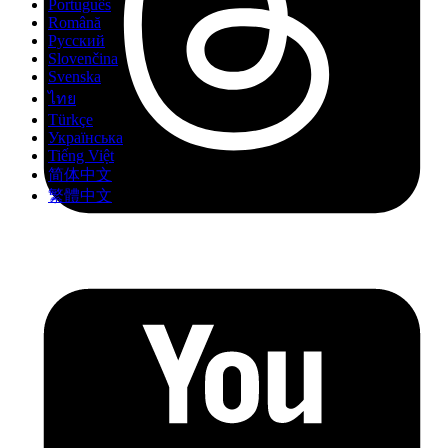
Português
Română
Русский
Slovenčina
Svenska
ไทย
Türkçe
Українська
Tiếng Việt
简体中文
繁體中文