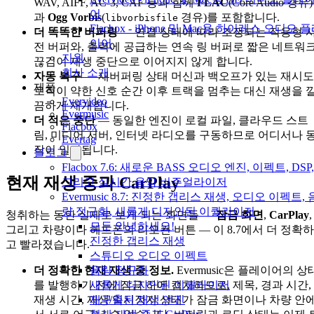
WAV, AIFF, AC-3, CAF 등과 함께
FLAC
(Core Audio 경유)
어
과
Ogg Vorbis
(
경유)를 포함합니다.
libvorbisfile
Flacbox - iPhone 및 Mac용 하이레스 오디오 
더 똑똑한 버퍼링
— 연결 상태에 따라 조정되는 적응형 
이어
전 버퍼와, 출력에 공급하는 연속 링 버퍼로 짧은 네트워
지원
끊김이 재생 중단으로 이어지지 않게 합니다.
회사 소개
자동 복구
— 재버퍼링 상태 머신과 백오프가 있는 재시도
제품
로직이 약한 신호 순간 이후 트랙을 멈추는 대신 재생을 
Evervideo
끔하게 재개합니다.
Evermusic
더 적은 중단
— 동일한 엔진이 로컬 파일, 클라우드 스트
Flacbox
림, 미디어 서버, 인터넷 라디오를 구동하므로 어디서나 
Evertag
작이 일관됩니다.
블로그
Flacbox 7.6: 새로운 BASS 오디오 엔진, 이펙트, DSP,
현재 재생 중과 CarPlay
그리고 실시간 음악 비주얼라이저
Evermusic 8.7: 진정한 갭리스 재생, 오디오 이펙트, 
량 정규화, 새롭게 디자인된 이퀄라이저
청취하는 동안 실제로 보게 되는 화면들 —
잠금 화면
,
CarPlay
,
모두 안녕하세요!
그리고 차량이나 헤드폰의 리모컨 버튼 — 이 8.7에서 더 정확하
진정한 갭리스 재생
고 빨라졌습니다.
스튜디오 오디오 이펙트
더 정확한 현재 재생 중 정보.
Evermusic은 플레이어의 상
음량 정규화
를 발행하기 전에 잠금 하에 캡처하므로, 제목, 경과 시간,
새롭게 디자인된 이퀄라이저
재생 시간, 재생/일시정지 상태가 잠금 화면이나 차량 안
재구축된 재생 엔진