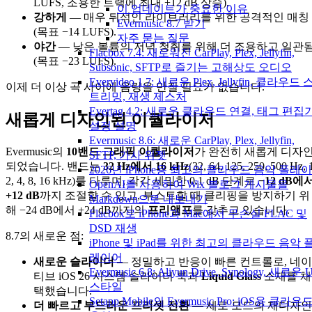
LUFS, 조용한 트랙에 최대 +12 dB 상승).
이 업데이트가 중요한 이유
강하게
— 매우 뒤섞인 라이브러리를 위한 공격적인 매칭
Evermusic 8.7 받기
(목표 −14 LUFS).
자주 묻는 질문
야간
— 낮은 볼륨의 저녁 청취를 위해 더 조용하고 일관
Flacbox 7.4: 새로워진 CarPlay, Plex, Jellyfin,
(목표 −23 LUFS).
Subsonic, SFTP로 즐기는 고해상도 오디오
Evervideo 1.7: 새로운 Plex, Jellyfin, 클라우드 
이제 더 이상 곡 사이에 음량을 만질 필요가 없습니다.
트리밍, 재생 제스처
Evertag 4.2: 새로운 클라우드 연결, 태그 편집
새롭게 디자인된 이퀄라이저
설정 설명
Evermusic 8.6: 새로운 CarPlay, Plex, Jellyfin,
Evermusic의
10밴드 그래픽 이퀄라이저
가 완전히 새롭게 디자
SFTP, 가사 위젯
되었습니다. 밴드는
32 Hz에서 16 kHz
(32, 64, 125, 250, 500 Hz, 
2026년 iPhone용 최고의 클라우드 음악 플레
2, 4, 8, 16 kHz)를 다루며, 각각 세밀한 0.1 dB 단계로
−12 dB에
OpenAI를 사용하여 Wix 블로그 게시물을
+12 dB
까지 조절할 수 있고, 부스트할 때 클리핑을 방지하기 위
Markdown으로 내보내기
해 −24 dB에서 +24 dB까지의
프리앰프
를 갖추고 있습니다.
Flacbox로 iPhone과 Mac에서 무손실 FLAC 및
DSD 재생
8.7의 새로운 점:
iPhone 및 iPad를 위한 최고의 클라우드 음악 
레이어
새로운 슬라이더
— 정밀하고 반응이 빠른 컨트롤로, 네이
Evermusic 6.8: Aliyun Drive, Synology, 새로운 U
티브 iOS 26 시스템 슬라이더 룩과
Liquid Glass
소재를 채
스타일
택했습니다.
Setapp Mobile의 Evermusic Pro: iOS용 클라우
더 빠르고 부드러운 프리셋 전환
— 세로 모드의 재디자인