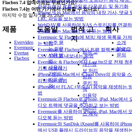
Evermusic & Flacbox에서 오프라인 음악 재생:
Flacbox 7.4 업데이트는 무료인가요?
라우드에서 로컬 파일로 다운로드 및 동기화
Flacbox 7.4는 어떤 기기에서 사용할 수 있나요?
iPhone 또는 Mac에서 음악의 내장 가사, 댓글 
마지막 수정 일자
5월 20, 2026
LRC 파일을 보는 방법
WebDAV를 사용하여 NAS 스토리지를 연결
제품
도움말
법적 고
회사
iPhone 또는 Mac에서 음악 듣는 방법
Evermusic 및 Flacbox에 M3U 재생 목록을 가
지
Evervideo
자주 묻
소개
는 방법
Evermusic
는 질문
블로그
Evermusic 및 Flacbox에서 트랙 컬렉션을 M3U,
법적 고
Evertag
사용 방
문의
CSV, TXT로 내보내는 방법
Flacbox
지
법
Evermusic & Flacbox에서 Last.fm으로 전체 청
개인정
사용자
기록 내보내기
보 처리
가이드
iPhone 또는 Mac에서 iCloud Drive의 음악을 
방침
지원 문
리밍하는 방법
쿠키 정
의
iPhone에서 FLAC (무손실) 음악을 재생하는 
책
법
이용약
Evermusic과 Flacbox로 iPhone, iPad, Mac에서 
관
디오 트랙에 댓글을 추가하고 보는 방법
라이선
Evermusic를 사용하여 iPhone, iPad, Mac에서 
스 계약
디오북 듣는 방법
Evermusic와 SanDisk iXpand를 사용하여 iPhon
에서 USB 플래시 드라이브의 음악을 재생하