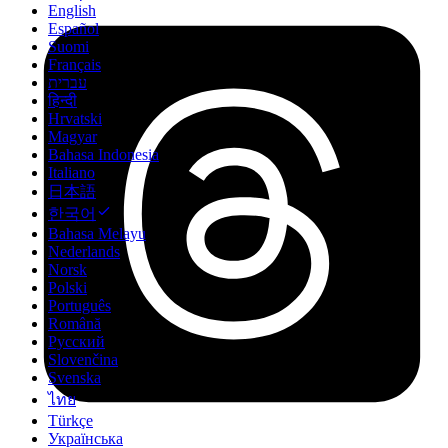
English
Español
Suomi
Français
עברית
हिन्दी
Hrvatski
Magyar
Bahasa Indonesia
Italiano
日本語
한국어
Bahasa Melayu
Nederlands
Norsk
Polski
Português
Română
Русский
Slovenčina
Svenska
ไทย
Türkçe
Українська