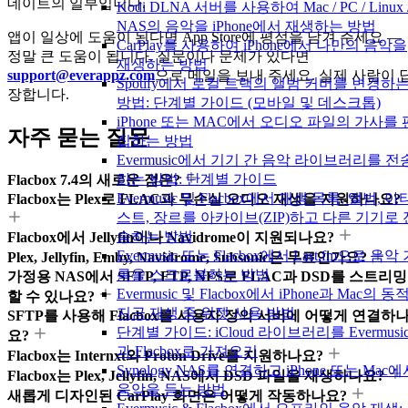
데이트의 일부입니다.
Kodi DLNA 서버를 사용하여 Mac / PC / Linux 
NAS의 음악을 iPhone에서 재생하는 방법
앱이 일상에 도움이 된다면 App Store에 평점을 남겨 주세요 —
CarPlay를 사용하여 iPhone에서 나만의 음악을
정말 큰 도움이 됩니다. 질문이나 문제가 있다면
재생하는 방법
support@everappz.com
으로 메일을 보내 주세요. 실제 사람이 
Spotify에서 로컬 트랙의 앨범 커버를 변경하
장합니다.
방법: 단계별 가이드 (모바일 및 데스크톱)
iPhone 또는 MAC에서 오디오 파일의 가사를 
자주 묻는 질문
집하는 방법
Evermusic에서 기기 간 음악 라이브러리를 전
하는 방법: 단계별 가이드
Flacbox 7.4의 새로운 점은?
Evermusic 및 Flacbox에서 재생 목록, 앨범, 아
Flacbox는 Plex로 FLAC과 무손실 오디오 재생을 지원하나요?
스트, 장르를 아카이브(ZIP)하고 다른 기기로 
송하는 방법
Flacbox에서 Jellyfin이나 Navidrome이 지원되나요?
Evermusic 또는 Flacbox에서 Last.fm으로 음악
Plex, Jellyfin, Emby, Navidrome, Subsonic은 무료인가요?
록을 스크로블하는 방법
가정용 NAS에서 SFTP, FTP, NFS로 FLAC과 DSD를 스트리밍
Evermusic 및 Flacbox에서 iPhone과 Mac의 동
할 수 있나요?
지금 재생 중 위젯 사용 방법
SFTP를 사용해 Flacbox를 사용자 정의 서버에 어떻게 연결하
단계별 가이드: iCloud 라이브러리를 Evermusi
요?
과 Flacbox로 가져오기
Flacbox는 Internxt와 Proton Drive를 지원하나요?
Synology NAS를 연결하고 iPhone 또는 Mac
Flacbox는 Plex, Jellyfin, NAS에서 DSD 파일을 재생하나요?
음악을 듣는 방법
새롭게 디자인된 CarPlay 화면은 어떻게 작동하나요?