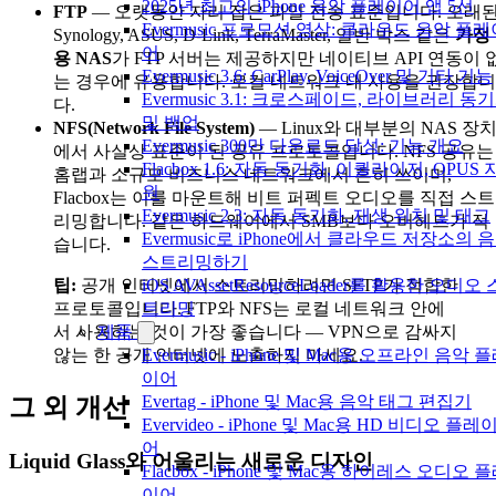
2025년 최고의 iPhone 음악 플레이어 앱 5선
FTP
— 오랫동안 자리 잡은 파일 전송 표준입니다. 오래
Evermusic 프로모션 영상: 클라우드 음악 플레
Synology, ASUS, D-Link, TerraMaster, 일반 박스 같은
가정
어
용 NAS
가 FTP 서버는 제공하지만 네이티브 API 연동이 
Evermusic 3.6: CarPlay, VoiceOver 및 기타 기능
는 경우에 유용합니다. 로컬 네트워크 내 사용을 권장합니
Evermusic 3.1: 크로스페이드, 라이브러리 동
다.
및 백업
NFS(Network File System)
— Linux와 대부분의 NAS 장
Evermusic 300만 다운로드 달성: 기능 개요
에서 사실상 표준이 된 공유 프로토콜입니다. NFS 공유는
Flacbox 1.6: 자동 동기화, 이퀄라이저, OPUS 
홈랩과 소규모 비즈니스 네트워크에서 흔히 쓰이며,
원
Flacbox는 이를 마운트해 비트 퍼펙트 오디오를 직접 스트
Evermusic 2.3: 자동 동기화, 재생 위치 및 태그
리밍합니다. 같은 하드웨어에서 SMB보다 오버헤드가 적
Evermusic로 iPhone에서 클라우드 저장소의 
습니다.
스트리밍하기
팁:
공개 인터넷에서 스트리밍하려면 SFTP가 적합한
iOS AVAssetResourceLoader를 활용한 오디오 
프로토콜입니다. FTP와 NFS는 로컬 네트워크 안에
트리밍
서 사용하는 것이 가장 좋습니다 — VPN으로 감싸지
제품
않는 한 공개 인터넷에 노출하지 마세요.
Evermusic - iPhone 및 Mac용 오프라인 음악 
이어
Evertag - iPhone 및 Mac용 음악 태그 편집기
그 외 개선
Evervideo - iPhone 및 Mac용 HD 비디오 플레
어
Liquid Glass와 어울리는 새로운 디자인
Flacbox - iPhone 및 Mac용 하이레스 오디오 
이어