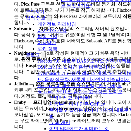
다.
Plex Pass
구독은 선택 사항이며 모바일 동기화, 하드
은 무엇인가요?
어 트랜스코딩 등의 부가 기능을 잠금 해제합니다. Flacbo
문의하기
는 무료 라이브러리와 Plex Pass 라이브러리 모두에서 작
법적 정보
합니다.
개인정보 처리방침
Subsonic
— 자체 호스팅 음악 스트리밍 서버의 원조입니
라이선스 계약
다. 공식 Subsonic 서버는
유료
(30일 체험 후 월 1달러)이며
법적 고지
Flacbox는 수십 종의 호환 서버와도 Subsonic API로 통신
이용약관
니다.
쿠키 정책
Navidrome
— Go로 작성된 현대적이고 가벼운 음악 서버
블로그
로,
완전 무료이며 오픈 소스
입니다. Subsonic API를 구현
Flacbox 7.6: 새로운 BASS 오디오 엔진, 이펙트
니다. Raspberry Pi, NAS 또는 모든 Linux 머신에서 실행됩
DSP, 그리고 실시간 음악 비주얼라이저
니다. 수십만 곡 규모의 무손실 컬렉션까지 강력 추천합니
Evermusic 8.7: 진정한 갭리스 재생, 오디오 이
다.
트, 음량 정규화, 새롭게 디자인된 이퀄라이저
Jellyfin
—
완전 무료이며 오픈 소스인
미디어 서버(Emby
Flacbox 7.4: 새로워진 CarPlay, Plex, Jellyfin,
커뮤니티 포크)입니다. 음악, 영화, TV, 오디오북을 다룹
Subsonic, SFTP로 즐기는 고해상도 오디오
다. 계정도, 텔레메트리도, 구독도 없습니다.
안녕하세요, 여러분!
Emby
—
프리미엄(Freemium)
미디어 서버입니다. 코어 
처음부터 다시 만든 CarPlay
버는 무료이며,
Emby Premiere
는 일회성 또는 연간 결제
음악을 연결하는 10가지 이상의 새로운 
모바일 앱, 오프라인 동기화 등을 잠금 해제합니다. Flacbo
법
는 무료 라이브러리와 Premiere 라이브러리 모두에 연결됩
그 외 개선
니다.
이번 업데이트가 의미하는 것