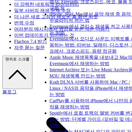
레서, Freeverb, 크로스피드, 에코, 볼륨 
더 강력한 네트워크 라이브러리
규화 등
일부 서버의 재생 문제 수정
iPhone, iPad, Mac에서 음악 재생 중 음악
더 나은 새로 고침의 새로운 홈 화면 위젯
주얼라이저 켜는 법
번역 수정
Evermusic에서 갭리스 재생을 켜고 사용
여러분의 메시지에서 영감을 받은 작은 다듬기
는 방법
이번 업데이트가 의미하는 것
Evermusic에서 오디오 사운드 이펙트를 
Flacbox 7.4 받기
용하는 방법: 리버브, 딜레이, 디스토션,
자주 묻는 질문
프레서, 크로스피드, 음량 정규화
Apple Music 재생목록을 내보내고 Mac
맨위로 스크롤
Evermusic에서 재생하는 방법
Internet Archive 또는 Live Music Archive
M3U 재생목록 만드는 방법
Kodi DLNA 서버를 사용하여 Mac / PC /
Linux / NAS의 음악을 iPhone에서 재생
블로그
는 방법
CarPlay를 사용하여 iPhone에서 나만의 
악을 재생하는 방법
Spotify에서 로컬 트랙의 앨범 커버를 변
하는 방법: 단계별 가이드 (모바일 및 데
크톱)
iPhone 또는 MAC에서 오디오 파일의 