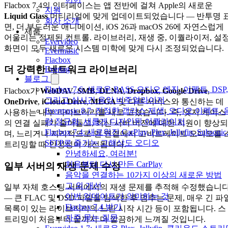
Flacbox 7.4의 인터페이스는 앱 전반에 걸쳐 Apple의 새로운
지원
Liquid Glass
머티리얼에 맞게 업데이트되었습니다 — 반투명 
회사 소개
면, 더 부드러운 애니메이션, iOS 26과 macOS 26에 자연스럽게
제품
어울리는 정제된 컨트롤. 라이브러리, 재생 중, 이퀄라이저, 설
Evervideo
화면이 모두 새로운 시스템 미학에 맞게 다시 조정되었습니다.
Evermusic
Flacbox
더 강력한 네트워크 라이브러리
Evertag
블로그
Flacbox 7.6: 새로운 BASS 오디오 엔진, 이펙트, DSP,
Flacbox가
WebDAV
,
SMB
,
DLNA
,
Dropbox
,
Google Drive
,
그리고 실시간 음악 비주얼라이저
OneDrive
,
iCloud Drive
,
MEGA
및 다른 서비스와 통신하는 데
Evermusic 8.7: 진정한 갭리스 재생, 오디오 이펙트, 
사용하는 내부 라이브러리를 새로 고쳤습니다. 즉, 엣지 케이스
량 정규화, 새롭게 디자인된 이퀄라이저
의 연결 실패가 줄어들고, 최신 서버 버전에 대한 지원이 향상되
Flacbox 7.4: 새로워진 CarPlay, Plex, Jellyfin, Subsonic
며, 느리거나 지리적으로 먼 연결에서 고비트레이트 오디오를 
SFTP로 즐기는 고해상도 오디오
트리밍할 때 안정성이 개선됩니다.
안녕하세요, 여러분!
처음부터 다시 만든 CarPlay
일부 서버의 재생 문제 수정
음악을 연결하는 10가지 이상의 새로운 방법
그 외 개선
일부 자체 호스팅 서버에서의 재생 문제를 추적해 수정했습니
이번 업데이트가 의미하는 것
— 큰 FLAC 및 DSD 파일을 탐색한 후 멈추는 문제, 매우 긴 파
Flacbox 7.4 받기
목록이 있는 라이브러리의 느린 시작 시간 등이 포함됩니다. 스
자주 묻는 질문
트리밍이 처음부터 끝까지 더 깔끔하게 느껴질 것입니다.