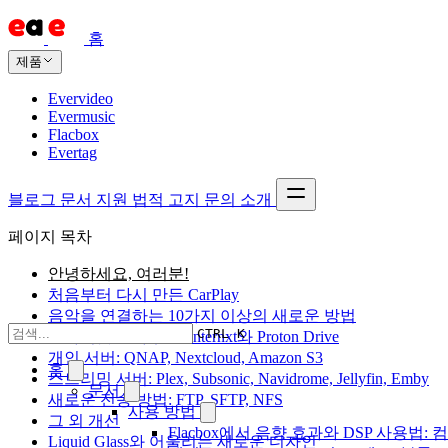
홈
제품
Evervideo
Evermusic
Flacbox
Evertag
블로그
문서
지원
법적 고지
문의
소개
페이지 목차
안녕하세요, 여러분!
처음부터 다시 만든 CarPlay
음악을 연결하는 10가지 이상의 새로운 방법
CTRL K
프라이빗 클라우드: Internxt와 Proton Drive
개인 서버: QNAP, Nextcloud, Amazon S3
홈
스트리밍 서버: Plex, Subsonic, Navidrome, Jellyfin, Emby
문서
새로운 전송 방법: FTP, SFTP, NFS
사용 방법
그 외 개선
Flacbox에서 음향 효과와 DSP 사용법: 
Liquid Glass와 어울리는 새로운 디자인