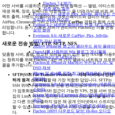
Flacbox 7.4 받기
어떤 서버를 사용하든 Flacbox는 전체 컬렉션 — 앨범, 아티스트
자주 묻는 질문
재생 목록, 장르, 임베디드 아트워크 — 을 USB DAC에 비트 퍼
Evervideo 1.7: 새로운 Plex, Jellyfin, 클라우드 
펙트 출력, 10밴드 이퀄라이저, 크로스페이드와 갭리스 재생,
트리밍, 재생 제스처
AirPlay, Chromecast 그리고 다시 만든
CarPlay
경험과 함께 스트
Evertag 4.2: 새로운 클라우드 연결, 태그 편집
리밍합니다. 듣기 기록은 서버가 관리하며 Flacbox는 이를 존중
설정 설명
합니다.
Evermusic 8.6: 새로운 CarPlay, Plex, Jellyfin,
SFTP, 가사 위젯
새로운 전송 방법: FTP, SFTP, NFS
2026년 iPhone용 최고의 클라우드 음악 플레
OpenAI를 사용하여 Wix 블로그 게시물을
맞춤형 서버, 홈랩, 정교한 모바일 앱이 없는 일반 NAS를 사용
Markdown으로 내보내기
는 청취자를 위해 Flacbox 7.4는 세 가지 클래식 네트워크 프로
Flacbox로 iPhone과 Mac에서 무손실 FLAC 및
콜을 추가합니다.
DSD 재생
iPhone 및 iPad를 위한 최고의 클라우드 음악 
SFTP(SSH File Transfer Protocol)
—
자체 서버에서 안전
레이어
하게 원격 스트리밍
할 때 가장 적합한 답입니다. SFTP는
Evermusic 6.8: Aliyun Drive, Synology, 새로운 U
SSH 위에서 동작하므로 전송 전체(인증과 오디오 데이터)
스타일
가 암호화됩니다. SSH 접근이 가능한 VPS, 전용 서버 또
Setapp Mobile의 Evermusic Pro: iOS용 클라우
집의 Linux 머신이 있다면 FLAC이나 DSD 폴더를 올려두
음악
고 다른 것은 노출하지 않은 채 공개 인터넷에서 스트리밍
Evermusic 전 세계 1,100만 다운로드 달성
할 수 있습니다. 비밀번호 및 키 기반 인증을 모두 지원합
Flacbox 100만 다운로드 달성: Hi-Res 오디오
다.