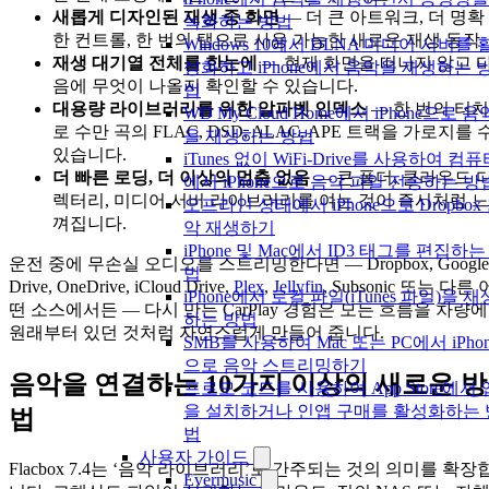
새롭게 디자인된 재생 중 화면
— 더 큰 아트워크, 더 명확
녹화하는 방법
한 컨트롤, 한 번의 탭으로 사용 가능한 새로운 재생 동작.
Windows 10에서 DLNA 미디어 서버를 
재생 대기열 전체를 한눈에
— 현재 화면을 떠나지 않고 
성화하고 iPhone에서 음악을 재생하는 
음에 무엇이 나올지 확인할 수 있습니다.
법
대용량 라이브러리를 위한 알파벳 인덱스
— 한 번의 터치
WD My Cloud Home에서 iPhone으로 음
로 수만 곡의 FLAC, DSD, ALAC, APE 트랙을 가로지를 
을 재생하는 방법
있습니다.
iTunes 없이 WiFi-Drive를 사용하여 컴
더 빠른 로딩, 더 이상의 멈춤 없음
— 큰 폴더, 클라우드 
에서 iPhone으로 음악 파일 전송하는 방
렉터리, 미디어 서버 라이브러리를 여는 것이 즉시처럼 느
오프라인 상태에서 iPhone으로 Dropbox
껴집니다.
악 재생하기
iPhone 및 Mac에서 ID3 태그를 편집하는
운전 중에 무손실 오디오를 스트리밍한다면 — Dropbox, Google
법
Drive, OneDrive, iCloud Drive,
Plex
,
Jellyfin
, Subsonic 또는 다른 
iPhone에서 로컬 파일(iTunes 파일)을 재
떤 소스에서든 — 다시 만든 CarPlay 경험은 모든 흐름을 차량에
하는 방법
원래부터 있던 것처럼 자연스럽게 만들어 줍니다.
SMB를 사용하여 Mac 또는 PC에서 iPhon
으로 음악 스트리밍하기
음악을 연결하는 10가지 이상의 새로운 방
프로모 코드를 사용하여 App Store에서 
을 설치하거나 인앱 구매를 활성화하는 
법
법
사용자 가이드
Flacbox 7.4는 ‘음악 라이브러리’로 간주되는 것의 의미를 확장
Evermusic