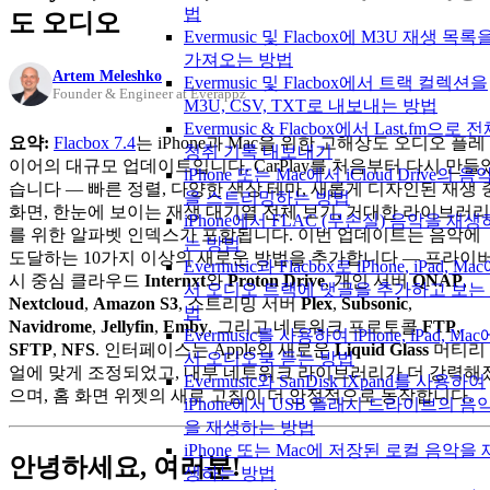
법
도 오디오
Evermusic 및 Flacbox에 M3U 재생 목록
가져오는 방법
Artem Meleshko
Evermusic 및 Flacbox에서 트랙 컬렉션을
Founder & Engineer at Everappz
M3U, CSV, TXT로 내보내는 방법
Evermusic & Flacbox에서 Last.fm으로 
요약:
Flacbox 7.4
는 iPhone과 Mac을 위한 고해상도 오디오 플레
청취 기록 내보내기
이어의 대규모 업데이트입니다. CarPlay를 처음부터 다시 만들
iPhone 또는 Mac에서 iCloud Drive의 음
습니다 — 빠른 정렬, 다양한 색상 테마, 새롭게 디자인된 재생 
을 스트리밍하는 방법
화면, 한눈에 보이는 재생 대기열 전체 보기, 거대한 라이브러리
iPhone에서 FLAC (무손실) 음악을 재생
를 위한 알파벳 인덱스가 포함됩니다. 이번 업데이트는 음악에
는 방법
도달하는 10가지 이상의 새로운 방법을 추가합니다 — 프라이
Evermusic과 Flacbox로 iPhone, iPad, Ma
시 중심 클라우드
Internxt
와
Proton Drive
, 개인 서버
QNAP
,
서 오디오 트랙에 댓글을 추가하고 보는
Nextcloud
,
Amazon S3
, 스트리밍 서버
Plex
,
Subsonic
,
법
Navidrome
,
Jellyfin
,
Emby
, 그리고 네트워크 프로토콜
FTP
,
Evermusic를 사용하여 iPhone, iPad, Mac
SFTP
,
NFS
. 인터페이스는 Apple의 새로운
Liquid Glass
머티리
서 오디오북 듣는 방법
얼에 맞게 조정되었고, 내부 네트워크 라이브러리가 더 강력해
Evermusic와 SanDisk iXpand를 사용하여
으며, 홈 화면 위젯의 새로 고침이 더 안정적으로 동작합니다.
iPhone에서 USB 플래시 드라이브의 음
을 재생하는 방법
iPhone 또는 Mac에 저장된 로컬 음악을 
안녕하세요, 여러분!
생하는 방법