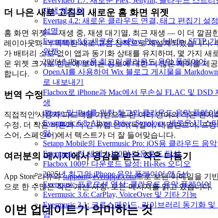
Evervideo 1.7: 새로운 Plex, Jellyfin, 클라우드 스트리
재생 제스처
더 나은 새로 고침의 새로운 홈 화면 위젯
Evertag 4.2: 새로운 클라우드 연결, 태그 편집기 설
설명
홈 화면 위젯 — 재생 중, 재생 대기열, 최근 재생 — 이 더 깔끔
Evermusic 8.6: 새로운 CarPlay, Plex, Jellyfin, SFTP, 
레이아웃과 더 똑똑한 새로 고침 정책으로 재설계되었습니다. 
위젯
가 배터리 소모 없이 앱과 동기화 상태를 유지하며, 몇 가지 새
2026년 iPhone용 최고의 클라우드 음악 플레이어
운 위젯 크기로 한눈에 보이는 정보에 대한 더 많은 제어를 제공
OpenAI를 사용하여 Wix 블로그 게시물을 Markdow
합니다.
로 내보내기
Flacbox로 iPhone과 Mac에서 무손실 FLAC 및 DSD
번역 수정
생
iPhone 및 iPad를 위한 최고의 클라우드 음악 플레
직접적인 사용자 피드백을 기반으로 한 여러 언어의 작은 현지
Evermusic 6.8: Aliyun Drive, Synology, 새로운 UI 스
수정. 더 작은 버튼과 더 긴 유럽 언어(독일어, 네덜란드어, 프랑
일
스어, 스페인어)에서 텍스트가 더 잘 들어맞습니다.
Setapp Mobile의 Evermusic Pro: iOS용 클라우드 음악
Evermusic 전 세계 1,100만 다운로드 달성
여러분의 메시지에서 영감을 받은 작은 다듬기
Flacbox 100만 다운로드 달성: Hi-Res 오디오
2025년 최고의 iPhone 음악 플레이어 앱 5선
App Store 리뷰와
support@everappz.com
으로 보낸 이메일을 기
Evermusic 프로모션 영상: 클라우드 음악 플레이어
으로 한 수많은 작은 개선 사항. 모든 메시지를 읽고 있습니다.
Evermusic 3.6: CarPlay, VoiceOver 및 기타 기능
Evermusic 3.1: 크로스페이드, 라이브러리 동기화 및
이번 업데이트가 의미하는 것
업