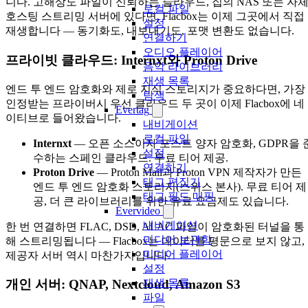
니다. 고해상도 파일이 신뢰하는 클라우드, 집의 NAS 또는 자
로컬 파일
호스팅 스트리밍 서버에 있다면, Flacbox는 이제 그곳에서 직접
설정
재생합니다 — 동기화도, 내보내기도, 포맷 변환도 없습니다.
연결하기
오디오 플레이어
프라이빗 클라우드: Internxt와 Proton Drive
음악 라이브러리
재생 목록
엔드 투 엔드 암호화와 제로 지식 스토리지가 중요하다면, 가장
탐색
인정받는 프라이버시 우선 클라우드 두 곳이 이제 Flacbox에 네
Evertag
이티브로 들어왔습니다.
내비게이션
로컬 파일
Internxt
— 오픈 소스이자 포스트 양자 암호화, GDPR을 
설정
수하는 스페인 클라우드. 무료 티어 제공.
연결하기
Proton Drive
— Proton Mail과 Proton VPN 제작자가 만든
태그 편집기
엔드 투 엔드 암호화 스토리지(스위스 본사). 무료 티어 제
태그 필드 매핑
공, 더 큰 라이브러리를 위한 유료 요금제도 있습니다.
Evervideo
내비게이션
한 번 연결하면 FLAC, DSD, ALAC 파일이 암호화된 터널을 통
미디어 보관함
해 스트리밍됩니다 — Flacbox는 데이터를 평문으로 보지 않고,
미디어 플레이어
제공자 서버 역시 마찬가지입니다.
설정
재생 목록
개인 서버: QNAP, Nextcloud, Amazon S3
파일