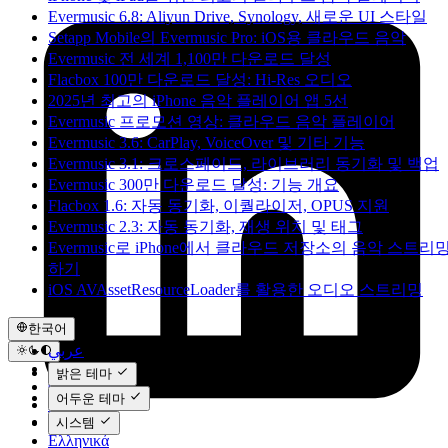
Evermusic 6.8: Aliyun Drive, Synology, 새로운 UI 스타일
Setapp Mobile의 Evermusic Pro: iOS용 클라우드 음악
Evermusic 전 세계 1,100만 다운로드 달성
Flacbox 100만 다운로드 달성: Hi-Res 오디오
2025년 최고의 iPhone 음악 플레이어 앱 5선
Evermusic 프로모션 영상: 클라우드 음악 플레이어
Evermusic 3.6: CarPlay, VoiceOver 및 기타 기능
Evermusic 3.1: 크로스페이드, 라이브러리 동기화 및 백업
Evermusic 300만 다운로드 달성: 기능 개요
Flacbox 1.6: 자동 동기화, 이퀄라이저, OPUS 지원
Evermusic 2.3: 자동 동기화, 재생 위치 및 태그
Evermusic로 iPhone에서 클라우드 저장소의 음악 스트리
하기
iOS AVAssetResourceLoader를 활용한 오디오 스트리밍
한국어
عربي
Català
밝은 테마
Čeština
어두운 테마
Dansk
Deutsch
시스템
Ελληνικά