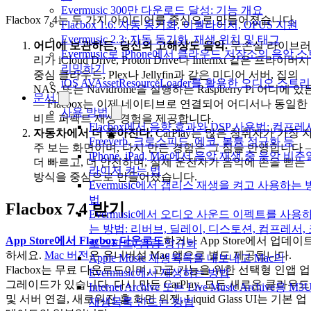
Evermusic 300만 다운로드 달성: 기능 개요
Flacbox 7.4는 두 가지 아이디어를 중심으로 만들어졌습니다.
Flacbox 1.6: 자동 동기화, 이퀄라이저, OPUS 지원
Evermusic 2.3: 자동 동기화, 재생 위치 및 태그
어디에 보관하든, 당신의 고해상도 음악.
무손실 라이브러
Evermusic로 iPhone에서 클라우드 저장소의 음악 
리가 iCloud Drive, Proton Drive나 Internxt 같은 프라이버시
리밍하기
중심 클라우드, Plex나 Jellyfin과 같은 미디어 서버, 집의
iOS AVAssetResourceLoader를 활용한 오디오 스트
NAS, 또는 Navidrome을 실행하는 Raspberry Pi 어디에 있
문서
— Flacbox는 이제 네이티브로 연결되어 어디서나 동일한
사용 방법
비트 퍼펙트 재생 경험을 제공합니다.
Flacbox에서 음향 효과와 DSP 사용법: 컴프레
자동차에서 더 좋아진다.
CarPlay는 많은 청취자가 가장 
Freeverb, 크로스피드, 에코, 볼륨 정규화 등
주 보는 화면이며, 다시 만든 경험은 그 점을 반영합니다 
iPhone, iPad, Mac에서 음악 재생 중 음악 비주
더 빠르고, 더 안전하며, 실제 운전자가 음악에 손을 뻗는
라이저 켜는 법
방식을 중심으로 만들어졌습니다.
Evermusic에서 갭리스 재생을 켜고 사용하는 
법
Flacbox 7.4 받기
Evermusic에서 오디오 사운드 이펙트를 사용
는 방법: 리버브, 딜레이, 디스토션, 컴프레서,
App Store에서 Flacbox 다운로드
하거나 App Store에서 업데이
로스피드, 음량 정규화
하세요.
Mac 버전
은 유니버설 Mac 앱으로 별도 제공됩니다.
Apple Music 재생목록을 내보내고 Mac의
Flacbox는 무료 다운로드이며, 고급 기능을 위한 선택형 인앱 업
Evermusic에서 재생하는 방법
그레이드가 있습니다. 다시 만든 CarPlay, 모든 새로운 클라우드
Internet Archive 또는 Live Music Archive용 M3
및 서버 연결, 새로워진 홈 화면 위젯, Liquid Glass UI는 기본 업
재생목록 만드는 방법