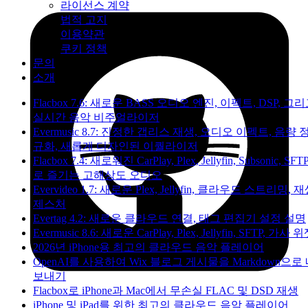
라이선스 계약
법적 고지
이용약관
쿠키 정책
문의
소개
Flacbox 7.6: 새로운 BASS 오디오 엔진, 이펙트, DSP, 그
실시간 음악 비주얼라이저
Evermusic 8.7: 진정한 갭리스 재생, 오디오 이펙트, 음량 
규화, 새롭게 디자인된 이퀄라이저
Flacbox 7.4: 새로워진 CarPlay, Plex, Jellyfin, Subsonic, SFT
로 즐기는 고해상도 오디오
Evervideo 1.7: 새로운 Plex, Jellyfin, 클라우드 스트리밍, 
제스처
Evertag 4.2: 새로운 클라우드 연결, 태그 편집기 설정 설명
Evermusic 8.6: 새로운 CarPlay, Plex, Jellyfin, SFTP, 가사 
2026년 iPhone용 최고의 클라우드 음악 플레이어
OpenAI를 사용하여 Wix 블로그 게시물을 Markdown으로
보내기
Flacbox로 iPhone과 Mac에서 무손실 FLAC 및 DSD 재생
iPhone 및 iPad를 위한 최고의 클라우드 음악 플레이어