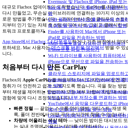
Evermusic 및 Flacbox로 iPhone, iPad 또는
대규모 Flacbox 업데이트가 도착했습니다. CarPlay를 처음부터
Mac에서 오디오 이퀄라이저 사용하는 
다시 만들었고, 무손실 라이브러리에 연결하는 10가지 이상의 
법
로운 방법을 추가했습니다 — 프라이버시 중심 클라우드 스토
USB 플래시 드라이브를 iPhone에 연결
지부터 인기 있는 자체 호스팅 미디어 서버, 그리고 클래식한 네
여 음악을 듣거나 파일을 관리하는 방법
트워크 프로토콜까지.
Finder를 사용하여 Mac에서 iPhone 또는
iPad로 파일을 전송하는 방법
App Store에서 Flacbox 7.4 다운로드
하거나 기존 버전에서 업데
SMB 프로토콜을 사용하여 컴퓨터에서
트하세요. Mac 사용자는
데스크톱 버전을 여기에서
받을 수 있
iPhone으로 파일 전송하기
니다.
Wi-Fi 드라이브를 사용하여 컴퓨터에서
iPhone으로 무선으로 파일을 전송하는 
처음부터 다시 만든 CarPlay
법
클라우드 스토리지에 파일을 업로드하
Evermusic, Flacbox 또는 Evertag에 연결
Flacbox의
Apple CarPlay
를 처음부터 다시 디자인하여 운전 중
는 방법
청취가 더 안전하고 쉽게 느껴지도록 했습니다. 곡을 찾는 방법
Evermusic, Flacbox, Evertag에서 Bluesoun
부터 재생을 제어하는 방법까지 모든 세부 사항이 차량 내 사용
VAULT의 내부 저장소를 연결하는 방법
경험에 맞게 다시 조정되었습니다.
YouTube에서 음악을 다운로드하고 iPhon
빠른 정렬
— 끝없는 스크롤 없이 앨범, 아티스트, 재생 목
에서 오프라인 음악을 듣는 방법
록, 폴더 전반에서 어떤 곡도 순식간에 찾을 수 있습니다.
Google 계정에서 타사 앱을 연결 해제하
차량에 어울리는 색상 테마
— 낮이든 밤이든 대시보드 또
방법
는 실내 조명에 어울리는 테마를 선택하세요.
iPhone에서 음악을 재생하면서 동영상을