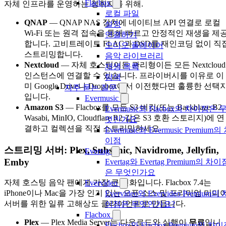
Flacbox
자체 인프라를 운영하는 청취자를 위해.
로컬 파일
QNAP
— QNAP NAS 장치에 네이티브 API 연결로 로컬
설정
Wi-Fi 또는 원격 접속을 통해 빠르고 안정적인 재생을 제
연결하기
합니다. 고비트레이트 FLAC과 DSD를 재인코딩 없이 직
오디오 플레이어
스트리밍합니다.
음악 라이브러리
Nextcloud
— 자체 호스팅이든 관리형이든 모든 Nextcloud
재생 목록
인스턴스에 연결할 수 있습니다. 프라이버시를 이유로 이
탐색
미 Google Drive나 Dropbox에서 이전했다면 훌륭한 선택
자주 묻는 질문
입니다.
Evermusic
Amazon S3
— Flacbox를 모든 S3 버킷(또는 Backblaze B2,
Evermusic와 Flacbox의 차이점은 
Wasabi, MinIO, Cloudflare R2 같은 S3 호환 스토리지)에 연
엇인가요
결하고 컬렉션을 직접 스트리밍하세요.
Evermusic와 Evermusic Premium의
이점
스트리밍 서버: Plex, Subsonic, Navidrome, Jellyfin,
Evertag
Emby
Evertag와 Evertag Premium의 차이
은 무엇인가요
자체 호스팅 음악 팬에게 가장 큰 변화입니다. Flacbox 7.4는
Evervideo
iPhone이나 Mac을 가장 인기 있는 오픈 소스 및 프리미엄 미디
Evervideo와 Evervideo Premium의 
서버를 위한 일류 고해상도 클라이언트로 만듭니다.
이점은 무엇인가요?
Flacbox
Plex
— Plex Media Server는 다운로드와 실행이
무료
입니
Flacbox와 Flacbox Premium의 차