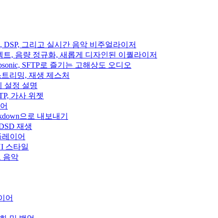
이펙트, DSP, 그리고 실시간 음악 비주얼라이저
디오 이펙트, 음량 정규화, 새롭게 디자인된 이퀄라이저
fin, Subsonic, SFTP로 즐기는 고해상도 오디오
클라우드 스트리밍, 재생 제스처
집기 설정 설명
, SFTP, 가사 위젯
이어
rkdown으로 내보내기
 DSD 재생
 플레이어
운 UI 스타일
우드 음악
레이어