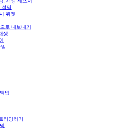
스트리밍, 재생 제스처
정 설명
, 가사 위젯
wn으로 내보내기
 재생
이어
스타일
 백업
 스트리밍하기
리밍