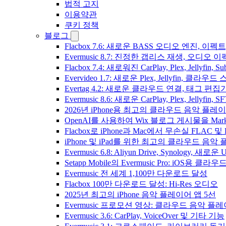
법적 고지
이용약관
쿠키 정책
블로그
Flacbox 7.6: 새로운 BASS 오디오 엔진, 
Evermusic 8.7: 진정한 갭리스 재생, 오
Flacbox 7.4: 새로워진 CarPlay, Plex, Jelly
Evervideo 1.7: 새로운 Plex, Jellyfin, 
Evertag 4.2: 새로운 클라우드 연결, 태그 편
Evermusic 8.6: 새로운 CarPlay, Plex, Jellyfin
2026년 iPhone용 최고의 클라우드 음악 플레
OpenAI를 사용하여 Wix 블로그 게시물을 Ma
Flacbox로 iPhone과 Mac에서 무손실 FLAC 및
iPhone 및 iPad를 위한 최고의 클라우드 음악
Evermusic 6.8: Aliyun Drive, Synology, 새로
Setapp Mobile의 Evermusic Pro: iOS용 클라
Evermusic 전 세계 1,100만 다운로드 달성
Flacbox 100만 다운로드 달성: Hi-Res 오디오
2025년 최고의 iPhone 음악 플레이어 앱 5선
Evermusic 프로모션 영상: 클라우드 음악 플
Evermusic 3.6: CarPlay, VoiceOver 및 기타 기능