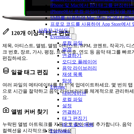
iPhone 및 Mac에서 ID3 태그를 편집하
iPhone에서 로컬 파일(iTunes 파일)을
SMB를 사용하여 Mac 또는 PC에서 iP
프로모 코드를 사용하여 App Store
사용자 가이드
120개 이상의 태그 편집
Evermusic
로컬 파일
제목, 아티스트, 앨범, 앨범 아티스트, BPM, 코멘트, 작곡가, 디
설정
크 번호, 장르, 가사, 평점, 트랙 번호, 연도 등 음악 태그를 빠르
연결하기
편집하세요.
오디오 플레이어
음악 라이브러리
일괄 태그 편집
재생 목록
탐색
여러 파일의 메타데이터를 한 번에 업데이트하세요. 몇 번의 탭
Evertag
으로 시간을 절약하고 음악 라이브러리를 체계적으로 관리하세
내비게이션
요.
로컬 파일
설정
앨범 커버 찾기
연결하기
태그 편집기
누락된 앨범 아트워크를 자동으로 찾아 곡에 추가합니다. 음악
태그 필드 매핑
컬렉션을 시각적으로 완성하세요.
Evervideo