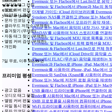
Evermusic 또는 Flacbox에서 Last.fm으
4/2/2026
• 오디오 태그 편집
Evermusic 및 Flacbox에서 iPhone과 Mac
التطبيق جدا ممتاز
• 앨범 커버 편집
단계별 가이드: iCloud 라이브러리를 Evermusi
• 파일 동시 편집
Synology NAS를 연결하고 iPhone 또는 Ma
• 문자 인코딩 수정
Evermusic & Flacbox에서 오프라인 음
• 클라우드 저장소 (무제한)
iPhone 또는 Mac에서 음악의 내장 가사, 댓글
• 즐겨찾기 (무제한)
WebDAV를 사용하여 NAS 스토리지를 연결하고 
• 자동 태그 찾기 (무제한)
Evermusic 및 Flacbox에 M3U 재생 목록을 
• 앨범 커버 검색 (무제한)
Evermusic 및 Flacbox에서 트랙 컬렉션을 M3
• 개인화
Evermusic & Flacbox에서 Last.fm으로 전
iPhone 또는 Mac에서 iCloud Drive의 음
iPhone에서 FLAC (무손실) 음악을 재생하는 
7일 무료, 이후
$12.99
/년
Evermusic과 Flacbox로 iPhone, iPad
Evermusic를 사용하여 iPhone, iPad, Mac
Evermusic와 SanDisk iXpand를 사용하
프리미엄 평생
iPhone 또는 Mac에 저장된 로컬 음악을 재생
Evermusic 및 Flacbox로 iPhone, iPa
• 광고 없음
USB 플래시 드라이브를 iPhone에 연결하여
• 오디오 태그 편집
Finder를 사용하여 Mac에서 iPhone 또는 i
• 앨범 커버 편집
SMB 프로토콜을 사용하여 컴퓨터에서 iPhon
• 파일 동시 편집
Wi-Fi 드라이브를 사용하여 컴퓨터에서 iPh
• 문자 인코딩 수정
클라우드 스토리지에 파일을 업로드하고 Evermusic