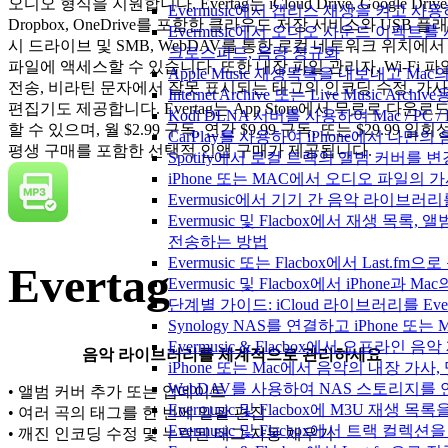
오디오 형식을 지원합니다. Evertag는 iCloud Drive, Google Drive
Evermusic에서 갭리스 재생을 켜고 사
Dropbox, OneDrive를 포함한 클라우드 저장 서비스와 USB 플래
Evermusic에서 오디오 사운드 이펙트를
시 드라이브 및 SMB, WebDAV를 통한 로컬 네트워크 위치에서
크로스피드, 음량 정규화
파일에 액세스할 수 있습니다. 또한 내장 파일 관리자, Wi-Fi 파
Apple Music 재생목록을 내보내고 Mac
전송, 비라틴 문자에서 잘못 표시되는 태그의 인코딩 수정, 가사
Internet Archive 또는 Live Music A
편집기도 제공합니다. Evertag는 App Store에서 무료로 다운로
Kodi DLNA 서버를 사용하여 Mac / PC 
할 수 있으며, 월 $2.99 구독, 연간 $9.99 구독, 또는 $29.99 일회
CarPlay를 사용하여 iPhone에서 나만
평생 구매를 포함한 선택적 인앱 구매가 제공됩니다.
Spotify에서 로컬 트랙의 앨범 커버를 
iPhone 또는 MAC에서 오디오 파일의
Evermusic에서 기기 간 음악 라이브
Evermusic 및 Flacbox에서 재생 목
전송하는 방법
Evermusic 또는 Flacbox에서 Last
Evertag
Evermusic 및 Flacbox에서 iPhone
단계별 가이드: iCloud 라이브러리를 Ever
Synology NAS를 연결하고 iPhone 또
Evermusic & Flacbox에서 오프라
음악 라이브러리를 체계적으로 관리하세요
iPhone 또는 Mac에서 음악의 내장 가사
WebDAV를 사용하여 NAS 스토리지를 연
• 앨범 커버 추가 또는 업데이트
Evermusic 및 Flacbox에 M3U 재생 
• 여러 곡의 태그를 한 번에 일괄 편집
Evermusic 및 Flacbox에서 트랙 컬렉션
• 깨진 인코딩 수정 및 누락된 태그 자동 채우기