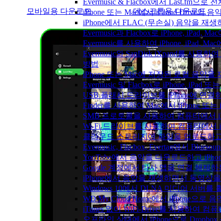
Evermusic & Flacbox에서 Last.fm
모바일용 다운로드
데스크톱용 다운로드
iPhone 또는 Mac에서 iCloud Driv
iPhone에서 FLAC (무손실) 음악을 재
Evermusic과 Flacbox로 iPhone, 
Evermusic를 사용하여 iPhone, iPad,
Evermusic와 SanDisk iXpand를 
방법
iPhone 또는 Mac에 저장된 로컬 음악
Evermusic 및 Flacbox로 iPhone,
USB 플래시 드라이브를 iPhone에 연
Finder를 사용하여 Mac에서 iPhone 또
SMB 프로토콜을 사용하여 컴퓨터에서 i
Wi-Fi 드라이브를 사용하여 컴퓨터에서 
클라우드 스토리지에 파일을 업로드하고 Everm
Evermusic, Flacbox, Evertag에서 
YouTube에서 음악을 다운로드하고 iP
Google 계정에서 타사 앱을 연결 해제
iPhone에서 음악을 재생하면서 동영상
Windows 10에서 DLNA 미디어 서버
WD My Cloud Home에서 iPhone으
iTunes 없이 WiFi-Drive를 사용하여
오프라인 상태에서 iPhone으로 Dropbo