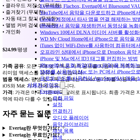
• 클라우드 저장소 (무제한)
Evermusic, Flacbox, Evertag에서 Blue
• 즐겨찾기 (무제한)
YouTube에서 음악을 다운로드하고 iPhone
• 자동 태그 찾기 (무제한)
Google 계정에서 타사 앱을 연결 해제하는 방
• 앨범 커버 검색 (무제한)
iPhone에서 음악을 재생하면서 동영상을 녹
• 개인화
Windows 10에서 DLNA 미디어 서버를 활성
WD My Cloud Home에서 iPhone으로 음악
iTunes 없이 WiFi-Drive를 사용하여 컴퓨터
$24.99
/평생
오프라인 상태에서 iPhone으로 Dropbox 음
iPhone 및 Mac에서 ID3 태그를 편집하는 방법
iPhone에서 로컬 파일(iTunes 파일)을 재생하
가족 공유
: 모든 구매 및 구독은 가족 공유를 지원하여 가족과 
SMB를 사용하여 Mac 또는 PC에서 iPhon
리미엄 액세스를 공유할 수 있습니다.
프로모 코드를 사용하여 App Store에서 앱
범용 액세스
: 평생 및 구독 요금제는 iCloud 동기화를 사용하여
사용자 가이드
iOS와 Mac 기기 간에 공유됩니다.
Evermusic
가격
: 가격은 미국 기준 미국 달러로 표시됩니다. 최종 가격은 
로컬 파일
역에 따라 다를 수 있습니다.
설정
연결하기
자주 묻는 질문
오디오 플레이어
음악 라이브러리
Evertag란 무엇인가요?
재생 목록
Evertag는 무료인가요?
탐색