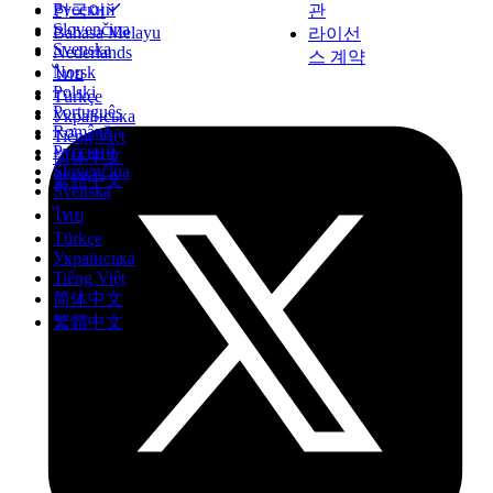
Русский
관
한국어
Slovenčina
Bahasa Melayu
라이선
Svenska
Nederlands
스 계약
Norsk
ไทย
Polski
Türkçe
Português
Українська
Română
Tiếng Việt
Русский
简体中文
Slovenčina
繁體中文
Svenska
ไทย
Türkçe
Українська
Tiếng Việt
简体中文
繁體中文