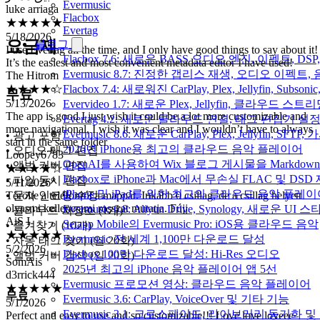
★★★★★
Evermusic
5/18/2026
Flacbox
I use Evertag all the time, and I only have good things to say about it!
Evertag
It’s the easiest and most convenient metadata editor I have used!
요금제
블로그
The Hitrom
Flacbox 7.6: 새로운 BASS 오디오 엔진, 이펙트,
★★★★☆
Evermusic 8.7: 진정한 갭리스 재생, 오디오 이
5/13/2026
Flacbox 7.4: 새로워진 CarPlay, Plex, Jellyfin, 
무료
The app is good I just wish it could be a lot more customizable and
Evervideo 1.7: 새로운 Plex, Jellyfin, 클라우드 
more navigational, I wish it was clear and I wouldn’t have to always
Evertag 4.2: 새로운 클라우드 연결, 태그 편집기 설
start in the same folder
Evermusic 8.6: 새로운 CarPlay, Plex, Jellyfin, SFTP
Loopey6783
• 광고 포함
★★★★☆
2026년 iPhone용 최고의 클라우드 음악 플레이어
• 오디오 태그 편집
5/11/2026
OpenAI를 사용하여 Wix 블로그 게시물을 Markdo
• 앨범 커버 편집
Törölte a telefonról a mappát. Inkább 0 csillag, de a csillag helyett
Flacbox로 iPhone과 Mac에서 무손실 FLAC 및 DSD
• 파일 동시 편집
olyasmi kellene ami rosszat mutatja. Fújj
iPhone 및 iPad를 위한 최고의 클라우드 음악 플레
• 문자 인코딩 수정
AiS I
Evermusic 6.8: Aliyun Drive, Synology, 새로운 UI 
• 클라우드 저장소 (1개)
★★★★★
Setapp Mobile의 Evermusic Pro: iOS용 클라우드 음악
• 즐겨찾기 (10개)
5/2/2026
Evermusic 전 세계 1,100만 다운로드 달성
• 자동 태그 찾기 (일 20회)
SomAis
Flacbox 100만 다운로드 달성: Hi-Res 오디오
d3rrick444
• 앨범 커버 검색 (일 20회)
★★★★★
2025년 최고의 iPhone 음악 플레이어 앱 5선
5/1/2026
Evermusic 프로모션 영상: 클라우드 음악 플레이어
Perfect and easy to use and so customizable!!! Love love loveee
무료
Evermusic 3.6: CarPlay, VoiceOver 및 기타 기능
Njjjjjj1
Evermusic 3.1: 크로스페이드, 라이브러리 동기화 및