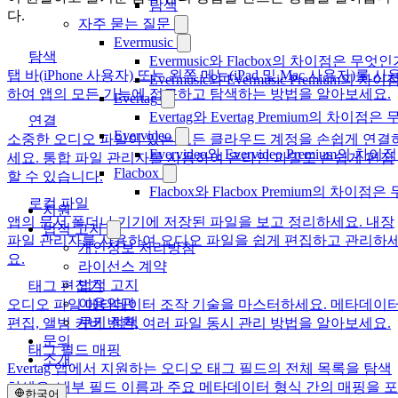
탐색
다.
자주 묻는 질문
Evermusic
탐색
Evermusic와 Flacbox의 차이점은 무엇
탭 바(iPhone 사용자) 또는 왼쪽 메뉴(iPad 및 Mac 사용자)를 사
Evermusic와 Evermusic Premium의 차이
하여 앱의 모든 기능에 접근하고 탐색하는 방법을 알아보세요.
Evertag
Evertag와 Evertag Premium의 차이점
연결
Evervideo
소중한 오디오 파일이 있는 모든 클라우드 계정을 손쉽게 연결
Evervideo와 Evervideo Premium의
세요. 통합 파일 관리자를 사용하여 온라인 파일도 손쉽게 편집
Flacbox
할 수 있습니다.
Flacbox와 Flacbox Premium의 차이
로컬 파일
지원
앱의 문서 폴더나 기기에 저장된 파일을 보고 정리하세요. 내장
법적 고지
파일 관리자를 사용하여 오디오 파일을 쉽게 편집하고 관리하
개인정보 처리방침
요.
라이선스 계약
법적 고지
태그 편집기
이용약관
오디오 파일 메타데이터 조작 기술을 마스터하세요. 메타데이
쿠키 정책
편집, 앨범 커버 변환, 여러 파일 동시 관리 방법을 알아보세요.
문의
태그 필드 매핑
소개
Evertag 앱에서 지원하는 오디오 태그 필드의 전체 목록을 탐색
하세요. 내부 필드 이름과 주요 메타데이터 형식 간의 매핑을 포
한국어