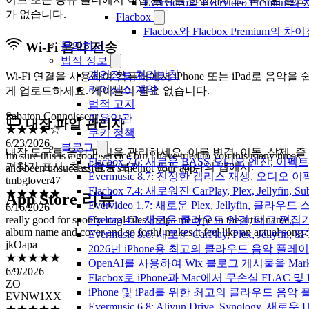
Evervideo와 Evervideo Prem
가 없습니다.
Flacbox
Flacbox와 Flacbox Premium
문의하기
Wi-Fi 음악 전송
법적 정보
개인정보 처리방침
Wi-Fi 연결을 사용하여 컴퓨터에서 iPhone 또는 iPad로 음악을 
라이선스 계약
게 업로드하세요. 케이블이 필요 없습니다.
Sabaton Connoisseur
법적 고지
★★★★☆
이용약관
내장 파일 관리자
6/23/2026
쿠키 정책
Im sure this is a good service but I have tried to you this many times
블로그
and been unsuccessful. It’s me not your app.
내장 도구로 음악 파일을 관리하세요. 이름 변경, 이동, 삭제, 즐
tmbglover47
Flacbox 7.6: 새로운 BASS 오디오 엔진, 
겨찾기 표시, 최근 활동 보기 — 모두 하나의 앱에서.
★★★★★
Evermusic 8.7: 진정한 갭리스 재생, 오
6/16/2026
Flacbox 7.4: 새로워진 CarPlay, Plex, Jelly
App Store 리뷰
really good for spotify local files! helps me type in the artist name,
Evervideo 1.7: 새로운 Plex, Jellyfin, 
album name and cover and so forth! makes it feel like an actual song :
Evertag 4.2: 새로운 클라우드 연결, 태그 편
jkOapa
Evermusic 8.6: 새로운 CarPlay, Plex, Jellyfin
★★★★★
2026년 iPhone용 최고의 클라우드 음악 플레
6/9/2026
OpenAI를 사용하여 Wix 블로그 게시물을 Ma
ZO
EVNW1XX
Flacbox로 iPhone과 Mac에서 무손실 FLAC 및
★★★★★
iPhone 및 iPad를 위한 최고의 클라우드 음악
6/7/2026
Evermusic 6.8: Aliyun Drive, Synology, 새로