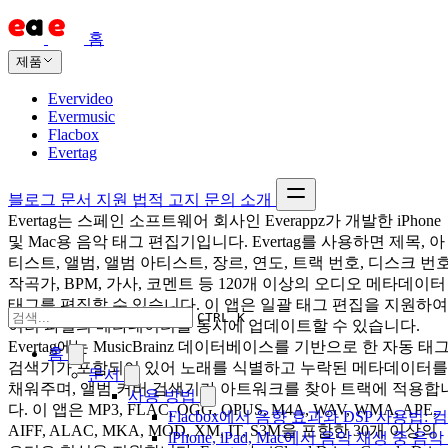
홈
제품
Evervideo
Evermusic
Flacbox
Evertag
블로그
문서
지원
법적 고지
문의
소개
Evertag는 스페인 소프트웨어 회사인 Everappz가 개발한 iPhone
및 Mac용 음악 태그 편집기입니다. Evertag를 사용하면 제목, 아
티스트, 앨범, 앨범 아티스트, 장르, 연도, 트랙 번호, 디스크 번호
작곡가, BPM, 가사, 코멘트 등 120개 이상의 오디오 메타데이터
태그를 편집할 수 있습니다. 이 앱은 일괄 태그 편집을 지원하여
CTRL K
여러 파일의 메타데이터를 동시에 업데이트할 수 있습니다.
Evertag에는 MusicBrainz 데이터베이스를 기반으로 한 자동 태
홈
검색기가 포함되어 있어 노래를 식별하고 누락된 메타데이터를
문서
채워주며, 앨범 커버 검색기가 아트워크를 찾아 트랙에 적용합
사용 방법
다. 이 앱은 MP3, FLAC, OGG, OPUS, M4A, WAV, WMA, APE,
Flacbox에서 음향 효과와 DSP 사용법: 컴
AIFF, ALAC, MKA, MOD, XM, IT, S3M을 포함한 30개 이상의
iPhone, iPad, Mac에서 음악 재생 중