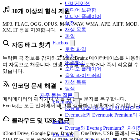
내비게이션
미디어 보관함
30개 이상의 형식 지원
미디어 플레이어
설정
MP3, FLAC, OGG, OPUS, M4A, WAV, WMA, APE, AIFF, MOD,
재생 목록
XM, IT 등을 지원합니다.
파일
Flacbox
자동 태그 찾기
로컬 파일
설정
누락된 곡 정보를 감지하고 MusicBrainz 데이터베이스를 사용
연결하기
여 자동으로 채웁니다. 변경 사항을 검토하거나 즉시 적용할 수
오디오 플레이어
있습니다.
음악 라이브러리
재생 목록
인코딩 문제 해결
탐색
자주 묻는 질문
메타데이터의 깨지거나 읽을 수 없는 문자를 복구합니다.
Evermusic
Evertag는 모든 언어에서 태그를 깔끔하고 명확하게 유지합니다
Evermusic와 Flacbox의 차이점
Evermusic와 Evermusic Premiu
클라우드 및 USB 접근
Evertag
Evertag와 Evertag Premium
iCloud Drive, Google Drive, Dropbox, OneDrive, USB 플래시 드
Evervideo
이브 또는 공유 폴더에서 직접 음악을 편집하세요. 복사할 필요