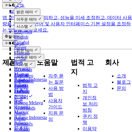
함합니다.
عربي
Català
설정
밝은 테마
Čeština
앱 경험을 사용자 정의하고, 성능을 미세 조정하고, 데이터 사용
어두운 테마
Dansk
량을 관리하고, 언어 및 사용자 인터페이스 기본 설정을 조정하
Deutsch
시스템
는 방법을 알아보세요.
Ελληνικά
English
한국어
Español
عربي
Suomi
Català
밝은 테마
Français
Čeština
어두운 테마
עברית
Dansk
제품
도움말
법적 고
회사
हिन्दी
Deutsch
시스템
Hrvatski
Ελληνικά
지
Magyar
English
Evervideo
자주 묻
소개
Bahasa Indonesia
Español
Evermusic
는 질문
블로그
Italiano
법적 고
Suomi
Evertag
사용 방
문의
日本語
Français
Flacbox
지
법
עברית
한국어
개인정
사용자
हिन्दी
Bahasa Melayu
보 처리
가이드
Hrvatski
Nederlands
방침
Magyar
지원 문
Norsk
쿠키 정
Bahasa Indonesia
Polski
의
책
Italiano
Português
日本語
이용약
Română