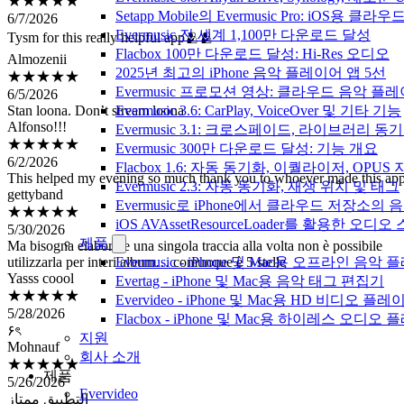
Tysm for this really helpful app🫂🫂
Setapp Mobile의 Evermusic Pro: iOS용 클라
Almozenii
Evermusic 전 세계 1,100만 다운로드 달성
★★★★★
Flacbox 100만 다운로드 달성: Hi-Res 오디오
6/5/2026
2025년 최고의 iPhone 음악 플레이어 앱 5선
Stan loona. Don’t stream loona
Evermusic 프로모션 영상: 클라우드 음악 플
Alfonso!!!
Evermusic 3.6: CarPlay, VoiceOver 및 기타 기능
★★★★★
Evermusic 3.1: 크로스페이드, 라이브러리 동
6/2/2026
Evermusic 300만 다운로드 달성: 기능 개요
This helped my evening so much thank you to whoever made this ap
Flacbox 1.6: 자동 동기화, 이퀄라이저, OPUS
gettyband
Evermusic 2.3: 자동 동기화, 재생 위치 및 태그
★★★★★
5/30/2026
Evermusic로 iPhone에서 클라우드 저장소
Ma bisogna elaborare una singola traccia alla volta non è possibile
iOS AVAssetResourceLoader를 활용한 오디
utilizzarla per interi album… comunque è 5 stelle
제품
Yasss coool
Evermusic - iPhone 및 Mac용 오프라인 음악
★★★★★
Evertag - iPhone 및 Mac용 음악 태그 편집기
5/28/2026
Evervideo - iPhone 및 Mac용 HD 비디오 플레
۶ৎ
Flacbox - iPhone 및 Mac용 하이레스 오디오
Mohnauf
지원
★★★★★
회사 소개
5/26/2026
التطبيق ممتاز
제품
luke arriaga
Evervideo