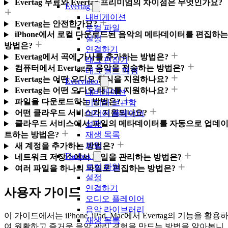
Evertag 무료와 Evertag 프리미엄의 차이점은 무엇인가요?
Evertag
내비게이션
Evertag는 안전한가요?
로컬 파일
iPhone에서 로컬 다운로드된 음악의 메타데이터를 편집하는
설정
방법은?
연결하기
Evertag에서 곡에 가사를 추가하는 방법은?
태그 편집기
컴퓨터에서 Evertag로 음악을 전송하는 방법은?
태그 필드 매핑
Evertag는 어떤 오디오 형식을 지원하나요?
Evervideo
Evertag는 어떤 오디오 태그를 지원하나요?
내비게이션
파일을 다운로드하는 방법은?
미디어 보관함
어떤 클라우드 서비스가 지원되나요?
미디어 플레이어
클라우드 서비스에서 파일의 메타데이터를 자동으로 업데
설정
재생 목록
트하는 방법은?
파일
새 계정을 추가하는 방법은?
Flacbox
네트워크 저장소에서 파일을 관리하는 방법은?
로컬 파일
여러 파일을 하나의 파일로 편집하는 방법은?
설정
연결하기
사용자 가이드
오디오 플레이어
음악 라이브러리
이 가이드에서는 iPhone, iPad, Mac에서 Evertag의 기능을 활용
재생 목록
여 원활하고 즐거운 음악 관리 경험을 만드는 방법을 알아봅니