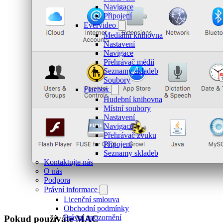
Navigace
Připojení
Evervideo
Mediální knihovna
Nastavení
Navigace
Přehrávač médií
Seznamy skladeb
Soubory
Flacbox
Hudební knihovna
Místní soubory
Nastavení
Navigace
Přehrávač zvuku
Připojení
Seznamy skladeb
Kontaktujte nás
O nás
Podpora
Právní informace
Licenční smlouva
Obchodní podmínky
Právní upozornění
Pokud používáte MAC