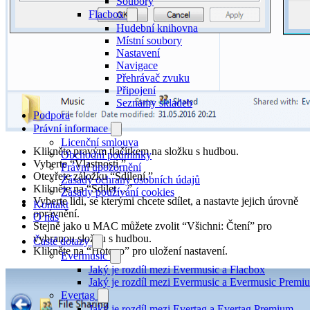
Soubory
Flacbox
Hudební knihovna
Místní soubory
Nastavení
Navigace
Přehrávač zvuku
Připojení
Seznamy skladeb
Podpora
Právní informace
Licenční smlouva
Klikněte pravým tlačítkem na složku s hudbou.
Obchodní podmínky
Vyberte “Vlastnosti.”
Právní upozornění
Otevřete záložku “Sdílení.”
Zásady ochrany osobních údajů
Klikněte na “Sdílet…”
Zásady používání cookies
Vyberte lidi, se kterými chcete sdílet, a nastavte jejich úrovně
Kontakt
oprávnění.
O nás
Stejně jako u MAC můžete zvolit “Všichni: Čtení” pro
vybranou složku s hudbou.
Časté dotazy
Klikněte na “Hotovo” pro uložení nastavení.
Evermusic
Jaký je rozdíl mezi Evermusic a Flacbox
Jaký je rozdíl mezi Evermusic a Evermusic Premi
Evertag
Jaký je rozdíl mezi Evertag a Evertag Premium