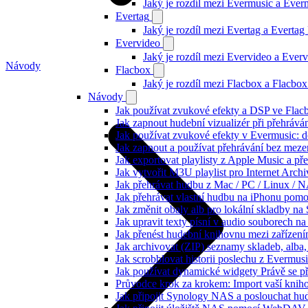
Jaký je rozdíl mezi Evermusic a Eve
Evertag
Jaký je rozdíl mezi Evertag a Everta
Evervideo
Jaký je rozdíl mezi Evervideo a Eve
Návody
Flacbox
Jaký je rozdíl mezi Flacbox a Flacb
Návody
Jak používat zvukové efekty a DSP ve Flacbo
Jak zapnout hudební vizualizér při přehráv
Jak používat zvukové efekty v Evermusic: do
Jak zapnout a používat přehrávání bez meze
Jak exportovat playlisty z Apple Music a p
Jak vytvořit M3U playlist pro Internet Arc
Jak přehrávat hudbu z Mac / PC / Linux /
Jak přehrávat vlastní hudbu na iPhonu pom
Jak změnit obaly alb pro lokální skladby na
Jak upravit texty písní v audio souborech
Jak přenést hudební knihovnu mezi zařízen
Jak archivovat (ZIP) seznamy skladeb, alba, 
Jak scrobblovat historii poslechu z Evermus
Jak používat dynamické widgety Právě se p
Průvodce krok za krokem: Import vaší knih
Jak připojit Synology NAS a poslouchat h