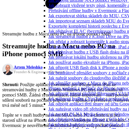
Jak připojit úložiště NAS pomocí WebDAV 
Jak zobrazit vložené texty písní, komentá
Přehrávání offline hudby v Evermusic a Fla
Jak exportovat sbírku skladeb do M3U, CS
Jak importovat seznam skladeb M3U do Eve
Exportujte kompletní historii poslechu z Ev
Jak přehrávat FLAC (bezztrátovou) hudbu 
Streamujte hudbu z Macu nebo PC na iPhone pomocí SMB
Jak streamovat hudbu z iCloud Drive na i
Jak přidat a zobrazit komentáře k audio st
Streamujte hudbu z Macu nebo PC na
Jak poslouchat audioknihy na iPhone, iPad
Jak přehrávat hudbu z USB flash disku na 
iPhone pomocí SMB
Jak přehrávat lokální hudbu uloženou na i
Jak používat audio ekvalizér na iPhonu, iP
Artem Meleshko
Jak připojit USB flash disk k iPhone a pos
Founder & Engineer at Everappz
Jak bezdrátově přenášet soubory z počítač
Jak nahrát soubory do cloudového úložiště a
Jak přenášet soubory z Macu do iPhonu ne
Shrnutí:
Použijte aplikaci Evermusic pro iPhone nebo iPad ke
Přenos souborů z počítače do iPhone pomo
streamování hudby z Macu nebo Windows PC přes vaši lokální síť
Jak připojit interní úložiště Bluesound VAU
pomocí SMB. Žádná synchronizace, žádné kopírování – stačí povolit
Jak stáhnout hudbu z YouTube a poslouchat 
sdílení souborů na počítači, připojit se v aplikaci a přehrávat. Nastave
Jak odpojit aplikaci třetí strany od účtu Goo
trvá méně než 5 minut.
Jak nahrávat video při přehrávání hudby na
Jak povolit DLNA Media Server ve Windows
Topíte se v moři hudby na svém MAC nebo PC a chcete si ji bez
Jak přehrávat hudbu na iPhone z WD My 
starostí užívat na iPhonu nebo iPadu? Nehledejte dál než Evermusic. 
Jak přenést hudební soubory z počítače do
Evermusic je neuvěřitelně jednoduché připojit svůj počítač pomocí