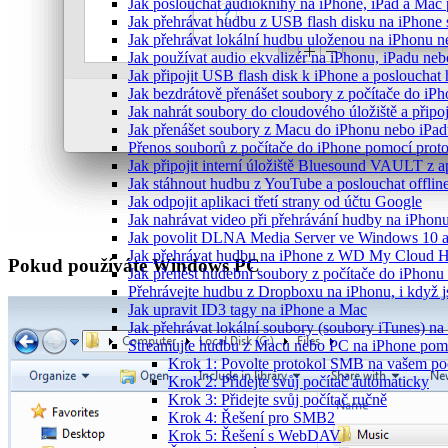
Jak poslouchat audioknihy na iPhone, iPad a Ma
Jak přehrávat hudbu z USB flash disku na iPhone
Jak přehrávat lokální hudbu uloženou na iPhonu 
Jak používat audio ekvalizér na iPhonu, iPadu ne
Jak připojit USB flash disk k iPhone a posloucha
Jak bezdrátově přenášet soubory z počítače do i
Jak nahrát soubory do cloudového úložiště a připo
Jak přenášet soubory z Macu do iPhonu nebo iPa
Přenos souborů z počítače do iPhone pomocí pro
Jak připojit interní úložiště Bluesound VAULT z a
Jak stáhnout hudbu z YouTube a poslouchat offlin
Jak odpojit aplikaci třetí strany od účtu Google
Jak nahrávat video při přehrávání hudby na iPhon
Jak povolit DLNA Media Server ve Windows 10 a
Jak přehrávat hudbu na iPhone z WD My Cloud 
Pokud používáte Windows PC
Jak přenést hudební soubory z počítače do iPhon
Přehrávejte hudbu z Dropboxu na iPhonu, i když js
Jak upravit ID3 tagy na iPhone a Mac
Jak přehrávat lokální soubory (soubory iTunes) n
Streamujte hudbu z Macu nebo PC na iPhone po
Krok 1: Povolte protokol SMB na vašem poč
Krok 2: Přidejte svůj počítač automaticky
Krok 3: Přidejte svůj počítač ručně
Krok 4: Řešení pro SMB2
Krok 5: Řešení s WebDAV