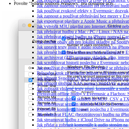
Jak používat zvukové efekty a DSP ve Flacboxu: Co
Povolte “Sdílení souborů Windows” pro dostupné účty.
Jak zapnout hudební vizualizér při přehrávání hu
Jak používat zvukové efekty v Evermusic: dozvuk, 
Jak zapnout a používat přehrávání bez mezer v Ev
Jak exportovat playlisty z Apple Music a přehráva
Jak vytvořit M3U playlist pro Internet Archive ne
Jak přehrávat hudbu z Mac / PC / Linux / NAS 
Jak přehrávat vlastní hudbu na iPhonu pomocí Ca
Jak změnit obaly alb pro lokální skladby na Spoti
Jak upravit texty písní v audio souborech na iP
Jak přenést hudební knihovnu mezi zařízeními v 
Jak archivovat (ZIP) seznamy skladeb, alba, interp
Jak scrobblovat historii poslechu z Evermusic neb
Jak používat dynamické widgety Právě se přehráv
Průvodce krok za krokem: Import vaší knihovny i
Jak připojit Synology NAS a poslouchat hudbu n
Jak připojit úložiště NAS pomocí WebDAV a pos
Jak zobrazit vložené texty písní, komentáře a s
Přehrávání offline hudby v Evermusic a Flacbox: 
Jak exportovat sbírku skladeb do M3U, CSV a T
Jak importovat seznam skladeb M3U do Evermusi
Exportujte kompletní historii poslechu z Evermusi
Jak přehrávat FLAC (bezztrátovou) hudbu na iPh
Jak streamovat hudbu z iCloud Drive na iPhonu 
Jak přidat a zobrazit komentáře k audio stopám n