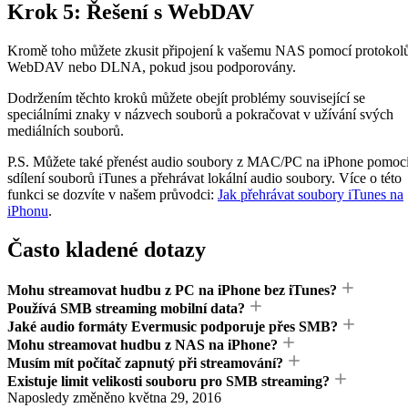
Krok 5: Řešení s WebDAV
Kromě toho můžete zkusit připojení k vašemu NAS pomocí protokol
WebDAV nebo DLNA, pokud jsou podporovány.
Dodržením těchto kroků můžete obejít problémy související se
speciálními znaky v názvech souborů a pokračovat v užívání svých
mediálních souborů.
P.S. Můžete také přenést audio soubory z MAC/PC na iPhone pomoc
sdílení souborů iTunes a přehrávat lokální audio soubory. Více o této
funkci se dozvíte v našem průvodci:
Jak přehrávat soubory iTunes na
iPhonu
.
Často kladené dotazy
Mohu streamovat hudbu z PC na iPhone bez iTunes?
Používá SMB streaming mobilní data?
Jaké audio formáty Evermusic podporuje přes SMB?
Mohu streamovat hudbu z NAS na iPhone?
Musím mít počítač zapnutý při streamování?
Existuje limit velikosti souboru pro SMB streaming?
Naposledy změněno
května 29, 2016