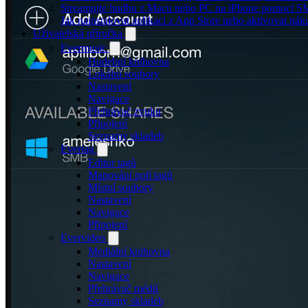
Streamujte hudbu z Macu nebo PC na iPhone pomocí 
Jak nainstalovat aplikaci z App Store nebo aktivovat ná
Uživatelská příručka
Evermusic
Hudební knihovna
Lokální soubory
Nastavení
Navigace
Přehrávač zvuku
Připojení
Seznamy skladeb
Evertag
Editor tagů
Mapování polí tagů
Místní soubory
Nastavení
Navigace
Připojení
Evervideo
Mediální knihovna
Nastavení
Navigace
Přehrávač médií
Seznamy skladeb