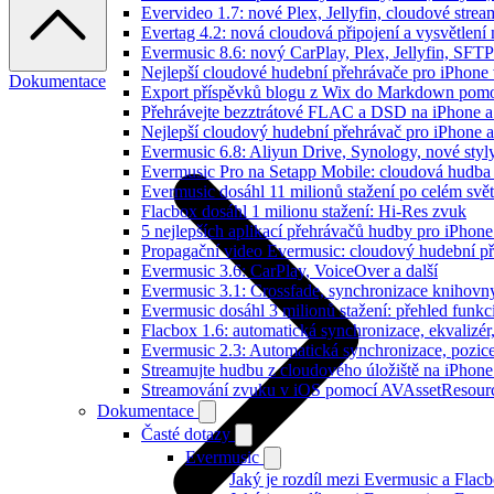
Evervideo 1.7: nové Plex, Jellyfin, cloudové strea
Evertag 4.2: nová cloudová připojení a vysvětlení 
Evermusic 8.6: nový CarPlay, Plex, Jellyfin, SFTP
Nejlepší cloudové hudební přehrávače pro iPhone
Dokumentace
Export příspěvků blogu z Wix do Markdown pom
Přehrávejte bezztrátové FLAC a DSD na iPhone 
Nejlepší cloudový hudební přehrávač pro iPhone a
Evermusic 6.8: Aliyun Drive, Synology, nové styl
Evermusic Pro na Setapp Mobile: cloudová hudba
Evermusic dosáhl 11 milionů stažení po celém svě
Flacbox dosáhl 1 milionu stažení: Hi-Res zvuk
5 nejlepších aplikací přehrávačů hudby pro iPhone
Propagační video Evermusic: cloudový hudební p
Evermusic 3.6: CarPlay, VoiceOver a další
Evermusic 3.1: Crossfade, synchronizace knihovny
Evermusic dosáhl 3 milionů stažení: přehled funkc
Flacbox 1.6: automatická synchronizace, ekvaliz
Evermusic 2.3: Automatická synchronizace, pozice
Streamujte hudbu z cloudového úložiště na iPhone
Streamování zvuku v iOS pomocí AVAssetResour
Dokumentace
Časté dotazy
Evermusic
Jaký je rozdíl mezi Evermusic a Flac