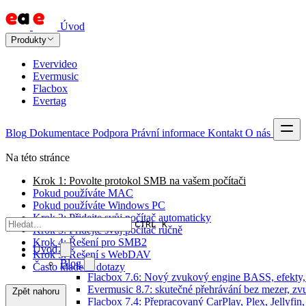
Úvod
Produkty
Evervideo
Evermusic
Flacbox
Evertag
Blog
Dokumentace
Podpora
Právní informace
Kontakt
O nás
Na této stránce
Krok 1: Povolte protokol SMB na vašem počítači
Pokud používáte MAC
Pokud používáte Windows PC
Krok 2: Přidejte svůj počítač automaticky
CTRL K
Krok 3: Přidejte svůj počítač ručně
Krok 4: Řešení pro SMB2
Úvod
Krok 5: Řešení s WebDAV
Blog
Často kladené dotazy
Flacbox 7.6: Nový zvukový engine BASS, efekty, 
Evermusic 8.7: skutečné přehrávání bez mezer, zvu
Zpět nahoru
Flacbox 7.4: Přepracovaný CarPlay, Plex, Jellyfi