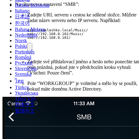
Na obrazovce nastavení “SMB”:
Bahasa Indonesia
Italiano
Zadejte URL serveru s cestou ke sdílené složce. Můžete
日本語
zadat název serveru nebo IP serveru. Například:
한국어
Bahasa Melayu
smb://ameleshko.local/Music/

smb://192.168.0.102/Music/

Nederlands
smb://192.168.0.102/
Norsk
Polski
Português
Română
Zadejte své přihlašovací jméno a heslo nebo ponechte tat
Русский
pole prázdná, pokud jste v předchozím kroku vybrali
Slovenčina
“Všichni: Pouze čtení”.
Svenska
ไทย
Pole “WORKGROUP” je volitelné a mělo by se použít,
Türkçe
pokud máte doménu Active Directory.
Українська
Tiếng Việt
简体中文
繁體中文