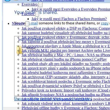
Evervideo
Jaký je rozdíl mezi Evervideo a Evervideo Premi
Flacbox
Jaký je rozdíl mezi Flacbox a Flacbox Premium?
Návody
Jak používat zvukové efekty a DSP ve Flacboxu: Compress
Jak zapnout hudební vizualizér při přehrávání hudby na
Jak používat zvukové efekty v Evermusic: dozvuk, echo, z
Jak zapnout a používat přehrávání bez mezer v Evermusi
Jak exportovat playlisty z Apple Music a přehrávat je v
Jak vytvořit M3U playlist pro Internet Archive nebo Liv
Jak přehrávat hudbu z Mac / PC / Linux / NAS na iPh
Jak přehrávat vlastní hudbu na iPhonu pomocí CarPlay
Jak změnit obaly alb pro lokální skladby na Spotify: pod
Jak upravit texty písní v audio souborech na iPhone n
Jak přenést hudební knihovnu mezi zařízeními v Evermu
Jak archivovat (ZIP) seznamy skladeb, alba, interprety a 
Jak scrobblovat historii poslechu z Evermusic nebo Flac
Jak používat dynamické widgety Právě se přehrává v E
Průvodce krok za krokem: Import vaší knihovny iCloud
Jak připojit Synology NAS a poslouchat hudbu na iPho
Jak připojit úložiště NAS pomocí WebDAV a posloucha
Jak zobrazit vložené texty písní, komentáře a soubory
Přehrávání offline hudby v Evermusic a Flacbox: Stahov