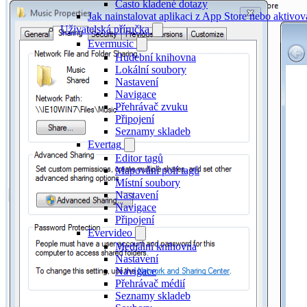
Často kladené dotazy
Jak nainstalovat aplikaci z App Store nebo aktiv
Uživatelská příručka
Evermusic
Hudební knihovna
Lokální soubory
Nastavení
Navigace
Přehrávač zvuku
Připojení
Seznamy skladeb
Evertag
Editor tagů
Mapování polí tagů
Místní soubory
Nastavení
Navigace
Připojení
Evervideo
Mediální knihovna
Nastavení
Navigace
Přehrávač médií
Seznamy skladeb