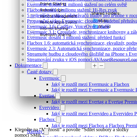
Evermusic dosáhl 11 milionů stažení po celém světě
Flacbox dosáhl 1 milionu stažení: Hi-Res zvuk
5 nejlepších aplikací přehrávačů hudby pro iPhone v roc
Propagační video Evermusic: cloudový hudební přehráv
Evermusic 3.6: CarPlay, VoiceOver a další
Evermusic 3.1: Crossfade, synchronizace knihovny a zál
Evermusic dosáhl 3 milionů stažení: přehled funkcí
Flacbox 1.6: automatická synchronizace, ekvalizér, po
Evermusic 2.3: Automatická synchronizace, pozice přehr
Streamujte hudbu z cloudového úložiště na iPhone s Eve
Streamování zvuku v iOS pomocí AVAssetResourceLoa
Dokumentace
Časté dotazy
Evermusic
Jaký je rozdíl mezi Evermusic a Flacbox
Jaký je rozdíl mezi Evermusic a Evermusic
Evertag
Jaký je rozdíl mezi Evertag a Evertag Prem
Evervideo
Jaký je rozdíl mezi Evervideo a Evervideo
Flacbox
Jaký je rozdíl mezi Flacbox a Flacbox Pre
Klepněte na “Možnosti” a povolte “Sdílet soubory a složky
Návody
pomocí SMB.”