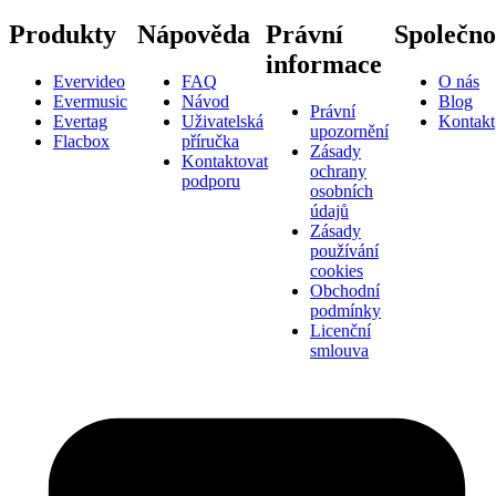
Produkty
Nápověda
Právní
Společno
informace
Evervideo
FAQ
O nás
Evermusic
Návod
Blog
Právní
Evertag
Uživatelská
Kontakt
upozornění
Flacbox
příručka
Zásady
Kontaktovat
ochrany
podporu
osobních
údajů
Zásady
používání
cookies
Obchodní
podmínky
Licenční
smlouva