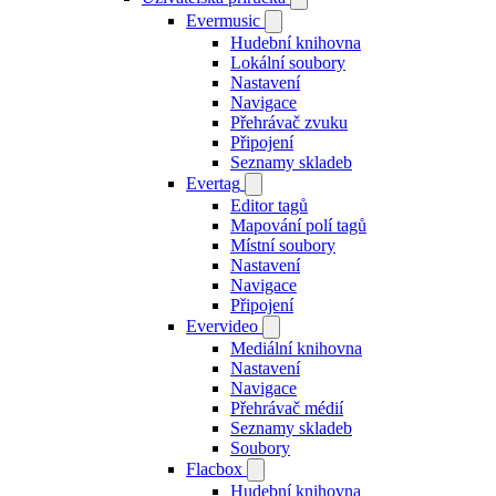
Evermusic
Hudební knihovna
Lokální soubory
Nastavení
Navigace
Přehrávač zvuku
Připojení
Seznamy skladeb
Evertag
Editor tagů
Mapování polí tagů
Místní soubory
Nastavení
Navigace
Připojení
Evervideo
Mediální knihovna
Nastavení
Navigace
Přehrávač médií
Seznamy skladeb
Soubory
Flacbox
Hudební knihovna