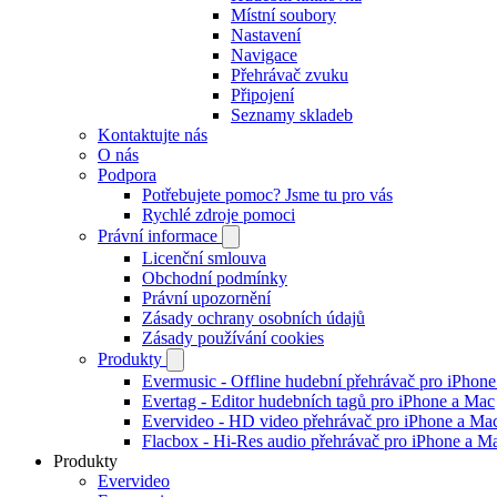
Místní soubory
Nastavení
Navigace
Přehrávač zvuku
Připojení
Seznamy skladeb
Kontaktujte nás
O nás
Podpora
Potřebujete pomoc? Jsme tu pro vás
Rychlé zdroje pomoci
Právní informace
Licenční smlouva
Obchodní podmínky
Právní upozornění
Zásady ochrany osobních údajů
Zásady používání cookies
Produkty
Evermusic - Offline hudební přehrávač pro iPhon
Evertag - Editor hudebních tagů pro iPhone a Mac
Evervideo - HD video přehrávač pro iPhone a Ma
Flacbox - Hi-Res audio přehrávač pro iPhone a M
Produkty
Evervideo