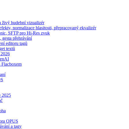
živý hudební vizualizér
ekty, normalizace hlasitosti, přepracovaný ekvalizér
sonic, SFTP pro Hi-Res zvuk
, gesta přehrávání
ení editoru tagů
get textů
e 2026
penAI
s Flacboxem
aní
OS
e 2025
ač
oha
dpora OPUS
ávání a tagy