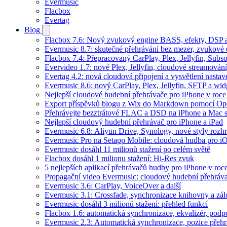
Evermusic
Flacbox
Evertag
Blog
Flacbox 7.6: Nový zvukový engine BASS, efekty, DSP a 
Evermusic 8.7: skutečné přehrávání bez mezer, zvukové ef
Flacbox 7.4: Přepracovaný CarPlay, Plex, Jellyfin, Sub
Evervideo 1.7: nové Plex, Jellyfin, cloudové streamování
Evertag 4.2: nová cloudová připojení a vysvětlení nastav
Evermusic 8.6: nový CarPlay, Plex, Jellyfin, SFTP a wid
Nejlepší cloudové hudební přehrávače pro iPhone v roc
Export příspěvků blogu z Wix do Markdown pomocí O
Přehrávejte bezztrátové FLAC a DSD na iPhone a Mac 
Nejlepší cloudový hudební přehrávač pro iPhone a iPad
Evermusic 6.8: Aliyun Drive, Synology, nové styly rozhr
Evermusic Pro na Setapp Mobile: cloudová hudba pro i
Evermusic dosáhl 11 milionů stažení po celém světě
Flacbox dosáhl 1 milionu stažení: Hi-Res zvuk
5 nejlepších aplikací přehrávačů hudby pro iPhone v roc
Propagační video Evermusic: cloudový hudební přehráv
Evermusic 3.6: CarPlay, VoiceOver a další
Evermusic 3.1: Crossfade, synchronizace knihovny a zál
Evermusic dosáhl 3 milionů stažení: přehled funkcí
Flacbox 1.6: automatická synchronizace, ekvalizér, po
Evermusic 2.3: Automatická synchronizace, pozice přehr