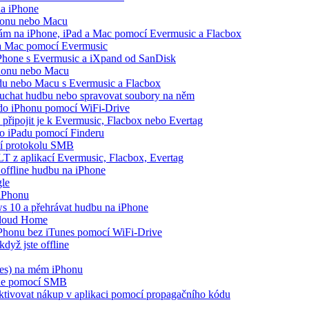
na iPhone
Phonu nebo Macu
opám na iPhone, iPad a Mac pomocí Evermusic a Flacbox
 a Mac pomocí Evermusic
iPhone s Evermusic a iXpand od SanDisk
Phonu nebo Macu
adu nebo Macu s Evermusic a Flacbox
louchat hudbu nebo spravovat soubory na něm
e do iPhonu pomocí WiFi-Drive
 připojit je k Evermusic, Flacbox nebo Evertag
bo iPadu pomocí Finderu
cí protokolu SMB
LT z aplikací Evermusic, Flacbox, Evertag
offline hudbu na iPhone
gle
 iPhonu
 10 a přehrávat hudbu na iPhone
Cloud Home
 iPhonu bez iTunes pomocí WiFi-Drive
dyž jste offline
nes) na mém iPhonu
one pomocí SMB
 aktivovat nákup v aplikaci pomocí propagačního kódu