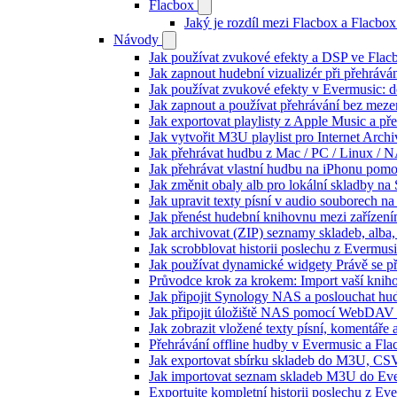
Flacbox
Jaký je rozdíl mezi Flacbox a Flacb
Návody
Jak používat zvukové efekty a DSP ve Flacbo
Jak zapnout hudební vizualizér při přehráv
Jak používat zvukové efekty v Evermusic: do
Jak zapnout a používat přehrávání bez meze
Jak exportovat playlisty z Apple Music a p
Jak vytvořit M3U playlist pro Internet Arc
Jak přehrávat hudbu z Mac / PC / Linux /
Jak přehrávat vlastní hudbu na iPhonu pom
Jak změnit obaly alb pro lokální skladby na
Jak upravit texty písní v audio souborech
Jak přenést hudební knihovnu mezi zařízen
Jak archivovat (ZIP) seznamy skladeb, alba, 
Jak scrobblovat historii poslechu z Evermus
Jak používat dynamické widgety Právě se p
Průvodce krok za krokem: Import vaší knih
Jak připojit Synology NAS a poslouchat h
Jak připojit úložiště NAS pomocí WebDAV 
Jak zobrazit vložené texty písní, komentá
Přehrávání offline hudby v Evermusic a Fla
Jak exportovat sbírku skladeb do M3U, CS
Jak importovat seznam skladeb M3U do Eve
Exportujte kompletní historii poslechu z Ev