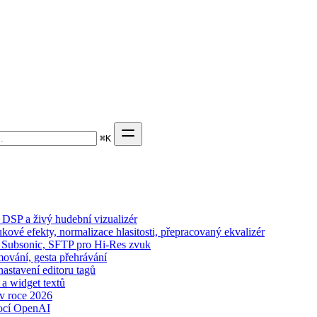
⌘
K
DSP a živý hudební vizualizér
kové efekty, normalizace hlasitosti, přepracovaný ekvalizér
n, Subsonic, SFTP pro Hi-Res zvuk
mování, gesta přehrávání
nastavení editoru tagů
 a widget textů
 v roce 2026
ocí OpenAI