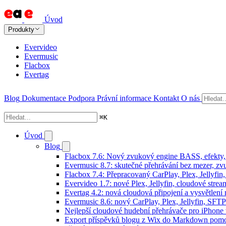
Úvod
Produkty
Evervideo
Evermusic
Flacbox
Evertag
Blog
Dokumentace
Podpora
Právní informace
Kontakt
O nás
⌘
K
Úvod
Blog
Flacbox 7.6: Nový zvukový engine BASS, efekty, 
Evermusic 8.7: skutečné přehrávání bez mezer, zvu
Flacbox 7.4: Přepracovaný CarPlay, Plex, Jellyfi
Evervideo 1.7: nové Plex, Jellyfin, cloudové strea
Evertag 4.2: nová cloudová připojení a vysvětlení 
Evermusic 8.6: nový CarPlay, Plex, Jellyfin, SFTP
Nejlepší cloudové hudební přehrávače pro iPhone
Export příspěvků blogu z Wix do Markdown pom