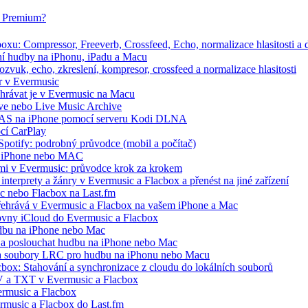
ox Premium?
xu: Compressor, Freeverb, Crossfeed, Echo, normalizace hlasitosti a d
ání hudby na iPhonu, iPadu a Macu
zvuk, echo, zkreslení, kompresor, crossfeed a normalizace hlasitosti
r v Evermusic
řehrávat je v Evermusic na Macu
hive nebo Live Music Archive
 NAS na iPhone pomocí serveru Kodi DLNA
ocí CarPlay
 Spotify: podrobný průvodce (mobil a počítač)
 na iPhone nebo MAC
ími v Evermusic: průvodce krok za krokem
interprety a žánry v Evermusic a Flacbox a přenést na jiné zařízení
ic nebo Flacbox na Last.fm
řehrává v Evermusic a Flacbox na vašem iPhone a Mac
ovny iCloud do Evermusic a Flacbox
udbu na iPhone nebo Mac
a poslouchat hudbu na iPhone nebo Mac
ře a soubory LRC pro hudbu na iPhonu nebo Macu
cbox: Stahování a synchronizace z cloudu do lokálních souborů
V a TXT v Evermusic a Flacbox
rmusic a Flacbox
ermusic a Flacbox do Last.fm