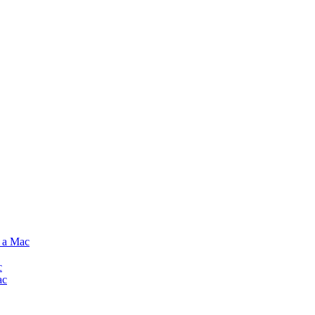
e a Mac
c
ac