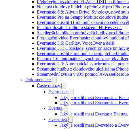
Přehrávejte bezztrátové FLAC a DSD na iPhone 
Nejlepší cloudový hudební přehrávač pro iPhone a
Evermusic 6.8: Aliyun Drive, Synology, nové styl
Evermusic Pro na Setapp Mobile: cloudová hudba
Evermusic dosáhl 11 milionů stažení po celém svě
Flacbox dosáhl 1 milionu stažení: Hi-Res zvuk
5 nejlepších aplikací přehrávačů hudby pro iPhone
Propagační video Evermusic: cloudový hudební p
Evermusic 3.6: CarPlay, VoiceOver a další
Evermusic 3.1: Crossfade, synchronizace knihovny
Evermusic dosáhl 3 milionů stažení: přehled funkc
Flacbox 1.6: automatická synchronizace, ekvaliz
Evermusic 2.3: Automatická synchronizace, pozice
Streamujte hudbu z cloudového úložiště na iPhone
Streamování zvuku v iOS pomocí AVAssetResour
Dokumentace
Časté dotazy
Evermusic
Jaký je rozdíl mezi Evermusic a Flac
Jaký je rozdíl mezi Evermusic a Eve
Evertag
Jaký je rozdíl mezi Evertag a Everta
Evervideo
Jaký je rozdíl mezi Evervideo a Eve