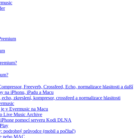
rmusic
der
 Premium
ium
 Premium?
mium?
mpressor, Freeverb, Crossfeed, Echo, normalizace hlasitosti a další
dby na iPhonu, iPadu a Macu
echo, zkreslení, kompresor, crossfeed a normalizace hlasitosti
ermusic
t je v Evermusic na Macu
bo Live Music Archive
na iPhone pomocí serveru Kodi DLNA
rPlay
fy: podrobný průvodce (mobil a počítač)
hone nebo MAC