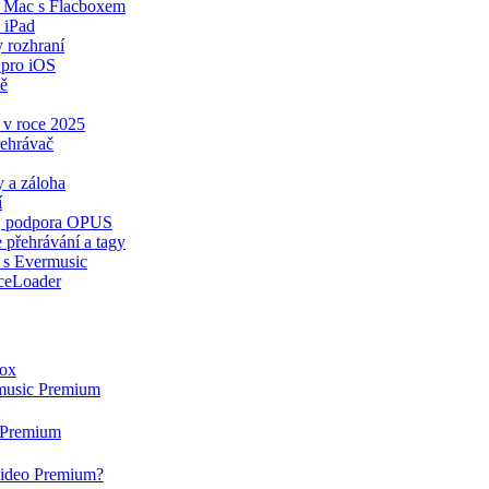
a Mac s Flacboxem
 iPad
y rozhraní
 pro iOS
tě
 v roce 2025
řehrávač
 a záloha
í
ér, podpora OPUS
 přehrávání a tagy
 s Evermusic
ceLoader
box
rmusic Premium
g Premium
rvideo Premium?