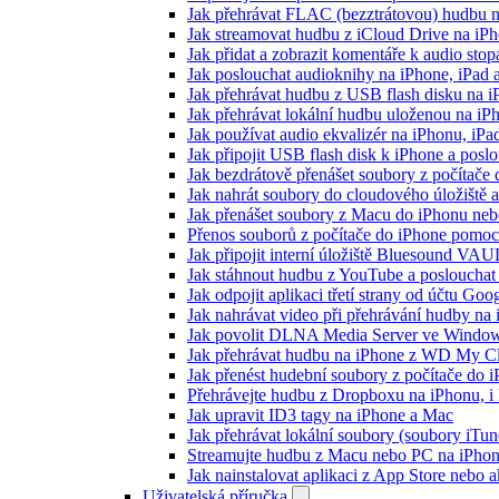
Jak přehrávat FLAC (bezztrátovou) hudbu 
Jak streamovat hudbu z iCloud Drive na i
Jak přidat a zobrazit komentáře k audio st
Jak poslouchat audioknihy na iPhone, iPad
Jak přehrávat hudbu z USB flash disku na 
Jak přehrávat lokální hudbu uloženou na i
Jak používat audio ekvalizér na iPhonu, iP
Jak připojit USB flash disk k iPhone a pos
Jak bezdrátově přenášet soubory z počítač
Jak nahrát soubory do cloudového úložiště a
Jak přenášet soubory z Macu do iPhonu ne
Přenos souborů z počítače do iPhone pomo
Jak připojit interní úložiště Bluesound VAU
Jak stáhnout hudbu z YouTube a poslouchat 
Jak odpojit aplikaci třetí strany od účtu Goo
Jak nahrávat video při přehrávání hudby na
Jak povolit DLNA Media Server ve Windows
Jak přehrávat hudbu na iPhone z WD My 
Jak přenést hudební soubory z počítače do
Přehrávejte hudbu z Dropboxu na iPhonu, i k
Jak upravit ID3 tagy na iPhone a Mac
Jak přehrávat lokální soubory (soubory iTu
Streamujte hudbu z Macu nebo PC na iPh
Jak nainstalovat aplikaci z App Store nebo
Uživatelská příručka