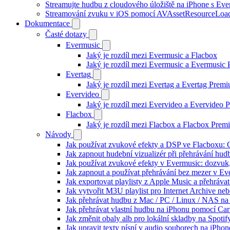
Streamujte hudbu z cloudového úložiště na iPhone s Eve
Streamování zvuku v iOS pomocí AVAssetResourceLoa
Dokumentace
Časté dotazy
Evermusic
Jaký je rozdíl mezi Evermusic a Flacbox
Jaký je rozdíl mezi Evermusic a Evermusic
Evertag
Jaký je rozdíl mezi Evertag a Evertag Prem
Evervideo
Jaký je rozdíl mezi Evervideo a Evervideo
Flacbox
Jaký je rozdíl mezi Flacbox a Flacbox Pre
Návody
Jak používat zvukové efekty a DSP ve Flacboxu: Co
Jak zapnout hudební vizualizér při přehrávání hu
Jak používat zvukové efekty v Evermusic: dozvuk, 
Jak zapnout a používat přehrávání bez mezer v Ev
Jak exportovat playlisty z Apple Music a přehráva
Jak vytvořit M3U playlist pro Internet Archive ne
Jak přehrávat hudbu z Mac / PC / Linux / NAS 
Jak přehrávat vlastní hudbu na iPhonu pomocí Ca
Jak změnit obaly alb pro lokální skladby na Spoti
Jak upravit texty písní v audio souborech na iP