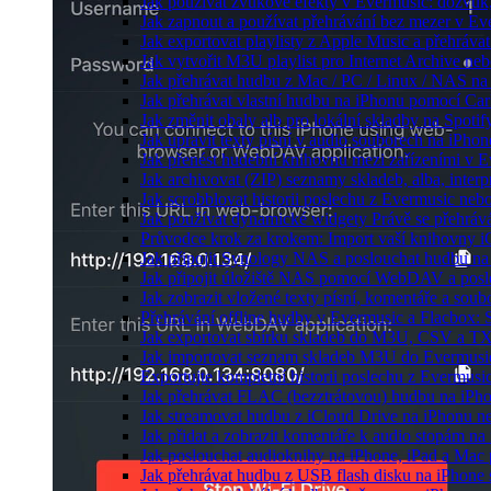
Jak používat zvukové efekty v Evermusic: dozvuk, 
Jak zapnout a používat přehrávání bez mezer v Ev
Jak exportovat playlisty z Apple Music a přehráva
Jak vytvořit M3U playlist pro Internet Archive ne
Jak přehrávat hudbu z Mac / PC / Linux / NAS 
Jak přehrávat vlastní hudbu na iPhonu pomocí Ca
Jak změnit obaly alb pro lokální skladby na Spoti
Jak upravit texty písní v audio souborech na iP
Jak přenést hudební knihovnu mezi zařízeními v 
Jak archivovat (ZIP) seznamy skladeb, alba, interp
Jak scrobblovat historii poslechu z Evermusic neb
Jak používat dynamické widgety Právě se přehráv
Průvodce krok za krokem: Import vaší knihovny i
Jak připojit Synology NAS a poslouchat hudbu n
Jak připojit úložiště NAS pomocí WebDAV a pos
Jak zobrazit vložené texty písní, komentáře a s
Přehrávání offline hudby v Evermusic a Flacbox: 
Jak exportovat sbírku skladeb do M3U, CSV a T
Jak importovat seznam skladeb M3U do Evermusi
Exportujte kompletní historii poslechu z Evermusi
Jak přehrávat FLAC (bezztrátovou) hudbu na iPh
Jak streamovat hudbu z iCloud Drive na iPhonu 
Jak přidat a zobrazit komentáře k audio stopám n
Jak poslouchat audioknihy na iPhone, iPad a Ma
Jak přehrávat hudbu z USB flash disku na iPhone