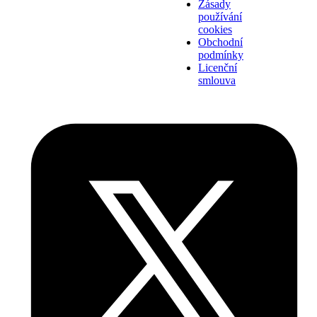
Zásady
používání
cookies
Obchodní
podmínky
Licenční
smlouva