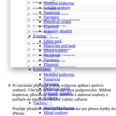
Hudební knihovna
Lokální soubory
Nastavení
Navigace
Přehrávač zvuku
Připojení
Seznamy skladeb
Evertag
Editor tagů
Mapování polí tagů
Místní soubory
Nastavení
Navigace
Připojení
Evervideo
Mediální knihovna
Nastavení
Navigace
Po navázání připojení uvidíte webovou aplikaci správce
Přehrávač médií
souborů. Všechny běžné operace jsou podporovány. Můžete
Seznamy skladeb
kopírovat, přesouvat, mazat, nahrávat a stahovat soubory z
Soubory
počítače do lokálního úložiště vašeho zařízení.
Flacbox
Hudební knihovna
Použijte přetažení nebo tlačítko nahrávání pro přenos hudby do
Místní soubory
iPhonu.