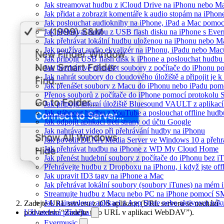
Jak streamovat hudbu z iCloud Drive na iPhonu nebo M
Jak přidat a zobrazit komentáře k audio stopám na iPho
Jak poslouchat audioknihy na iPhone, iPad a Mac pomo
Jak přehrávat hudbu z USB flash disku na iPhone s Eve
Jak přehrávat lokální hudbu uloženou na iPhonu nebo M
Jak používat audio ekvalizér na iPhonu, iPadu nebo Mac
Jak připojit USB flash disk k iPhone a poslouchat hudb
Jak bezdrátově přenášet soubory z počítače do iPhonu 
Jak nahrát soubory do cloudového úložiště a připojit je
Jak přenášet soubory z Macu do iPhonu nebo iPadu pom
Přenos souborů z počítače do iPhone pomocí protokolu
Jak připojit interní úložiště Bluesound VAULT z aplikac
Jak stáhnout hudbu z YouTube a poslouchat offline hudb
Jak odpojit aplikaci třetí strany od účtu Google
Jak nahrávat video při přehrávání hudby na iPhonu
Jak povolit DLNA Media Server ve Windows 10 a přehr
Jak přehrávat hudbu na iPhone z WD My Cloud Home
Jak přenést hudební soubory z počítače do iPhonu bez 
Přehrávejte hudbu z Dropboxu na iPhonu, i když jste off
Jak upravit ID3 tagy na iPhone a Mac
Jak přehrávat lokální soubory (soubory iTunes) na mém 
Streamujte hudbu z Macu nebo PC na iPhone pomocí 
Jak nainstalovat aplikaci z App Store nebo aktivovat ná
Zadejte URL serveru z iOS aplikace (URL serveru se nachází
pod textem “Zadejte tuto URL v aplikaci WebDAV”).
Uživatelská příručka
Evermusic