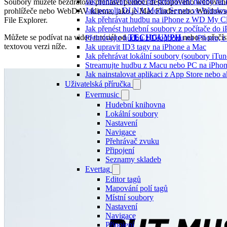
Jak nahrávat video při přehrávání hudby na
Soubory můžete bezdrátově přenášet pomocí desktopového webovéh
Jak povolit DLNA Media Server ve Windows
prohlížeče nebo WebDAV klienta, jako je Mac Finder nebo Windows
Jak přehrávat hudbu na iPhone z WD My 
File Explorer.
Jak přenést hudební soubory z počítače do
Můžete se podívat na video tutoriál od
TECHGUYPH
nebo si přečís
Přehrávejte hudbu z Dropboxu na iPhonu, i k
textovou verzi níže.
Jak upravit ID3 tagy na iPhone a Mac
Jak přehrávat lokální soubory (soubory iTu
Streamujte hudbu z Macu nebo PC na iPh
Jak nainstalovat aplikaci z App Store nebo
Uživatelská příručka
Evermusic
Hudební knihovna
Lokální soubory
Nastavení
Navigace
Přehrávač zvuku
Připojení
Seznamy skladeb
Evertag
Editor tagů
Mapování polí tagů
Místní soubory
Nastavení
Navigace
Připojení