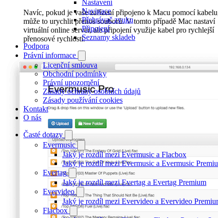
Nastavení
Navigace
Navíc, pokud je vaše zařízení připojeno k Macu pomocí kabelu
Přehrávač zvuku
může to urychlit přenos souborů. V tomto případě Mac nastaví
Připojení
virtuální online server, ale připojení využije kabel pro rychlejší
Seznamy skladeb
přenosové rychlosti.
Podpora
Právní informace
Licenční smlouva
Obchodní podmínky
Právní upozornění
Zásady ochrany osobních údajů
Zásady používání cookies
Kontakt
O nás
Časté dotazy
Evermusic
Jaký je rozdíl mezi Evermusic a Flacbox
Jaký je rozdíl mezi Evermusic a Evermusic Premi
Evertag
Jaký je rozdíl mezi Evertag a Evertag Premium
Evervideo
Jaký je rozdíl mezi Evervideo a Evervideo Premi
Flacbox