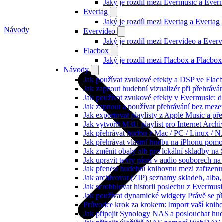
Jaký je rozdíl mezi Evermusic a Eve
Evertag
Jaký je rozdíl mezi Evertag a Everta
Návody
Evervideo
Jaký je rozdíl mezi Evervideo a Eve
Flacbox
Jaký je rozdíl mezi Flacbox a Flacb
Návody
Jak používat zvukové efekty a DSP ve Flacbo
Jak zapnout hudební vizualizér při přehráv
Jak používat zvukové efekty v Evermusic: do
Jak zapnout a používat přehrávání bez meze
Jak exportovat playlisty z Apple Music a p
Jak vytvořit M3U playlist pro Internet Arc
Jak přehrávat hudbu z Mac / PC / Linux /
Jak přehrávat vlastní hudbu na iPhonu pom
Jak změnit obaly alb pro lokální skladby na
Jak upravit texty písní v audio souborech
Jak přenést hudební knihovnu mezi zařízen
Jak archivovat (ZIP) seznamy skladeb, alba, 
Jak scrobblovat historii poslechu z Evermus
Jak používat dynamické widgety Právě se p
Průvodce krok za krokem: Import vaší knih
Jak připojit Synology NAS a poslouchat h