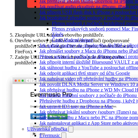
Jak přehrávat lokální hudbu uloženou na iPhonu 
Jak používat audio ekvalizér na iPhonu, iPadu ne
Jak připojit USB flash disk k iPhone a posloucha
Jak bezdrátově přenášet soubory z počítače do i
Přenos souborů z počítače bezdrátově pom
Přenos zvukových souborů pomocí Mac Fin
Závěr
Zkopírujte URL adresu webového prohlížeče.
Často kladené dotazy
Otevřete webový prohlížeč na svém počítači (podporované
Jak nahrát soubory do cloudového úložiště a připo
prohlížeče: Safari, Google Chrome, Opera, Yandex Browser,
Jak přenášet soubory z Macu do iPhonu nebo iPa
FireFox).
Přenos souborů z počítače do iPhone pomocí pro
Zadejte URL z kroku 5 do adresního pole desktopového
Jak připojit interní úložiště Bluesound VAULT z a
prohlížeče.
Jak stáhnout hudbu z YouTube a poslouchat offlin
Jak odpojit aplikaci třetí strany od účtu Google
Jak nahrávat video při přehrávání hudby na iPhon
Jak povolit DLNA Media Server ve Windows 10 a
Jak přehrávat hudbu na iPhone z WD My Cloud 
Jak přenést hudební soubory z počítače do iPhon
Přehrávejte hudbu z Dropboxu na iPhonu, i když js
Jak upravit ID3 tagy na iPhone a Mac
Jak přehrávat lokální soubory (soubory iTunes) n
Streamujte hudbu z Macu nebo PC na iPhone po
Jak nainstalovat aplikaci z App Store nebo aktiv
Uživatelská příručka
Evermusic