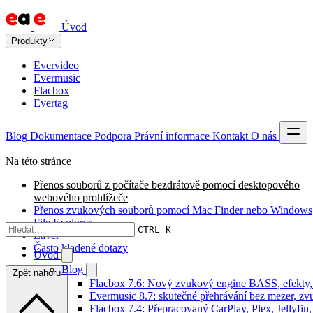
Úvod
Produkty
Evervideo
Evermusic
Flacbox
Evertag
Blog
Dokumentace
Podpora
Právní informace
Kontakt
O nás
Na této stránce
Přenos souborů z počítače bezdrátově pomocí desktopového
webového prohlížeče
Přenos zvukových souborů pomocí Mac Finder nebo Windows
File Explorer
CTRL K
Závěr
Často kladené dotazy
Úvod
Blog
Zpět nahoru
Flacbox 7.6: Nový zvukový engine BASS, efekty, 
Evermusic 8.7: skutečné přehrávání bez mezer, zvu
Flacbox 7.4: Přepracovaný CarPlay, Plex, Jellyfi