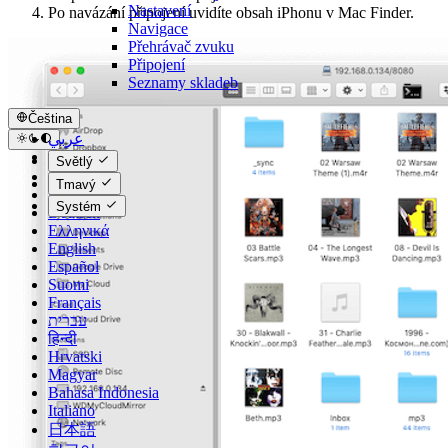
Nastavení
Po navázání připojení uvidíte obsah iPhonu v Mac Finder.
Navigace
Přehrávač zvuku
Připojení
Seznamy skladeb
Čeština
عربي
Català
Světlý
Čeština
Tmavý
Dansk
Systém
Deutsch
Ελληνικά
English
Español
Suomi
Français
עברית
हिन्दी
Hrvatski
Magyar
Bahasa Indonesia
Italiano
日本語