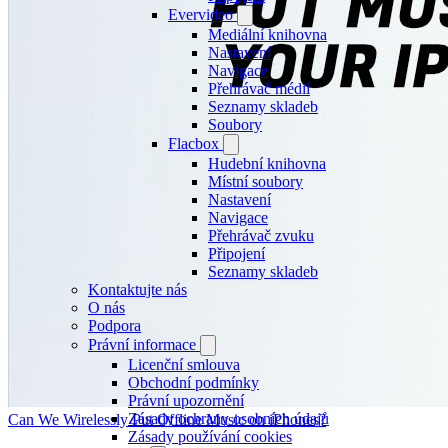
Evervideo
Mediální knihovna
Nastavení
Navigace
Přehrávač médií
Seznamy skladeb
Soubory
Flacbox
Hudební knihovna
Místní soubory
Nastavení
Navigace
Přehrávač zvuku
Připojení
Seznamy skladeb
Kontaktujte nás
O nás
Podpora
Právní informace
Licenční smlouva
Obchodní podmínky
Právní upozornění
Zásady ochrany osobních údajů
Can We Wirelessly Put Offline Music on iPhones?
Zásady používání cookies