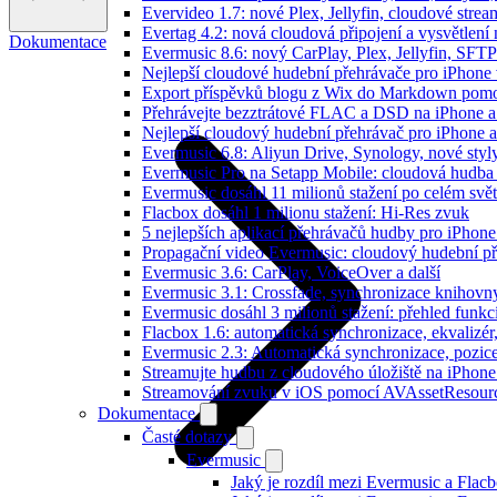
Evervideo 1.7: nové Plex, Jellyfin, cloudové strea
Evertag 4.2: nová cloudová připojení a vysvětlení 
Dokumentace
Evermusic 8.6: nový CarPlay, Plex, Jellyfin, SFTP
Nejlepší cloudové hudební přehrávače pro iPhone
Export příspěvků blogu z Wix do Markdown pom
Přehrávejte bezztrátové FLAC a DSD na iPhone 
Nejlepší cloudový hudební přehrávač pro iPhone a
Evermusic 6.8: Aliyun Drive, Synology, nové styl
Evermusic Pro na Setapp Mobile: cloudová hudba
Evermusic dosáhl 11 milionů stažení po celém svě
Flacbox dosáhl 1 milionu stažení: Hi-Res zvuk
5 nejlepších aplikací přehrávačů hudby pro iPhone
Propagační video Evermusic: cloudový hudební p
Evermusic 3.6: CarPlay, VoiceOver a další
Evermusic 3.1: Crossfade, synchronizace knihovny
Evermusic dosáhl 3 milionů stažení: přehled funkc
Flacbox 1.6: automatická synchronizace, ekvaliz
Evermusic 2.3: Automatická synchronizace, pozice
Streamujte hudbu z cloudového úložiště na iPhone
Streamování zvuku v iOS pomocí AVAssetResour
Dokumentace
Časté dotazy
Evermusic
Jaký je rozdíl mezi Evermusic a Flac