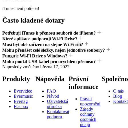
iTunes není potřeba!
Často kladené dotazy
Potřebuji iTunes k přenosu souborů do iPhonu?
Které aplikace podporují Wi-Fi Drive?
Musí být obě zařízení na stejné Wi-Fi síti?
Mohu přenášet celé složky, nejen jednotlivé soubory?
Funguje Wi-Fi Drive s Windows?
Mohu použít USB kabel pro urychlení přenosu?
Naposledy změněno
března 17, 2022
Produkty
Nápověda
Právní
Společno
informace
Evervideo
FAQ
O nás
Evermusic
Návod
Blog
Právní
Evertag
Uživatelská
Kontakt
upozornění
Flacbox
příručka
Zásady
Kontaktovat
ochrany
podporu
osobních
údajů