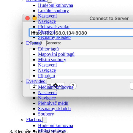
Hudební knihovna
Lokální soubory
Nastavení
Navigace
Přehrávač zvuku
Připojení
Seznamy skladeb
Evertag
Editor tagů
Mapování polí tagů
Místní soubory
Nastavení
Navigace
Připojení
Evervideo
Mediální knihovna
Nastavení
Navigace
Přehrávač médií
Seznamy skladeb
Soubory
Flacbox
Hudební knihovna
Místní soubory
Klepněte na tlačítko Připojit.