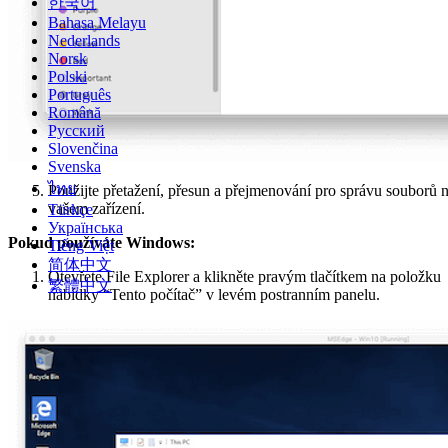
한국어
Bahasa Melayu
Nederlands
Norsk
Polski
Português
Română
Русский
Slovenčina
Svenska
ไทย
Použijte přetažení, přesun a přejmenování pro správu souborů 
vašem zařízení.
Türkçe
Українська
Pokud používáte Windows:
Tiếng Việt
简体中文
Otevřete File Explorer a klikněte pravým tlačítkem na položku
繁體中文
nabídky “Tento počítač” v levém postranním panelu.